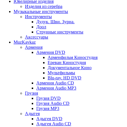
Ювелирные изделия
Изделия из серебра
Музыкальные инструменты
Инструменты
Дудук. Шви. Зурна.
Доол
Струнные инструменты
Аксессуары
MuzKavkaz
Армения
Армения DVD
Арменфильм Киностудия
Ереван Киностудия
Документальное Кино
Мультфильмы
Blu-ray. HD DVD
Армения Audio CD
Армения Audio MP3
Грузия
Грузия DVD
Грузия Audio CD
Грузия MP3
Адыгея
Адыгея DVD
Адыгея Audio CD