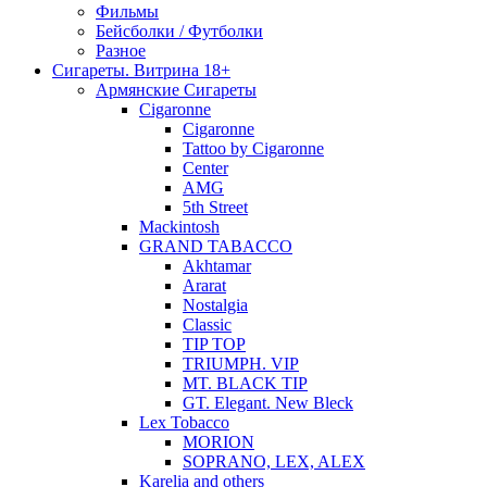
Фильмы
Бейсболки / Футболки
Разное
Сигареты. Витрина 18+
Армянские Сигареты
Cigaronne
Cigaronne
Tattoo by Cigaronne
Center
AMG
5th Street
Mackintosh
GRAND TABACCO
Akhtamar
Ararat
Nostalgia
Classic
TIP TOP
TRIUMPH. VIP
MT. BLACK TIP
GT. Elegant. New Bleck
Lex Tobacco
MORION
SOPRANO, LEX, ALEX
Karelia and others