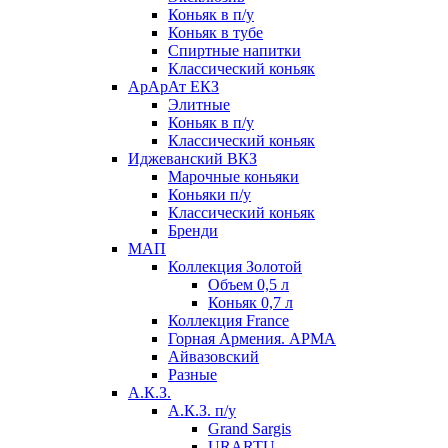
Коньяк в п/у
Коньяк в тубе
Спиртные напитки
Классический коньяк
АрАрАт ЕКЗ
Элитные
Коньяк в п/у
Классический коньяк
Иджеванский ВКЗ
Марочные коньяки
Коньяки п/у
Классический коньяк
Бренди
МАП
Коллекция Золотой
Объем 0,5 л
Коньяк 0,7 л
Коллекция France
Горная Армения. АРМА
Айвазовский
Разные
А.К.З.
А.К.З. п/у
Grand Sargis
URARTU