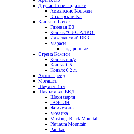
Арегак КЗ
Другие Производители
Армянские Коньяки
Кизлярский КЗ
Коньяк в Бочке
Гиневан ВЗ
Коньяк "СИС АЛКО"
Иджеванский ВКЗ
Мараси
Подарочные
Страна Камней
Коньяк в п/у
Коньяк 0,5 л.
Коньяк 0,2 л.
Аркон Трейд
Мргашен
Шаумян Вин
Шахназарян ВКД
Шахназарян
ГАЯСОН
Жемчужина
Мозаика
Mustang. Black Mountain
Platinum Mountain
Parakar