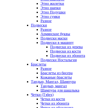
Этно жилетки
Этно шапки
Этно Подушки
Этно сумки
Разное
Подвески
Разное
Армянские буквы
Подвески маски
Подвески в машину
Подвески из дерева
Подвески из кости
Подвески из эбонита
Подвески Ностальгия
Браслеты
Разное
Браслеты из бисера
Кожаные браслеты
Тандыр, Мангал, Шампура
Тандыр, мангал
Шампура для шашлыка
Четки (Тзбех)
Четки из кости
Четки из эбонита
Четки из обсидиана