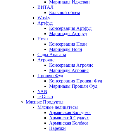
Маринады Иджеван
ВИТАЛ
Большой объем
Wosky
Артфуд
Консервация Артфуд
Маринады Артфуд
Ноян
Консервация Ноян
Маринады Ноян
Сады Арагаца
Агроянс
Консервация Агроянс
Маринады Агроянс
Прошян Фуд
Консервация Прошян Фуд
Маринады Прошян Фуд
YAN
te Gusto
Мясные Продукты
Мясные деликатесы
Армянская Бастурма
Армянский Суджух
Армянская Колбаса
Нарезки