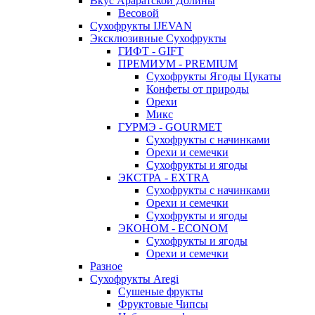
Вкус Араратской Долины
Весовой
Сухофрукты IJEVAN
Эксклюзивные Сухофрукты
ГИФТ - GIFT
ПРЕМИУМ - PREMIUM
Сухофрукты Ягоды Цукаты
Конфеты от природы
Орехи
Микс
ГУРМЭ - GOURMET
Сухофрукты с начинками
Орехи и семечки
Сухофрукты и ягоды
ЭКСТРА - EXTRA
Сухофрукты с начинками
Орехи и семечки
Сухофрукты и ягоды
ЭКОНОМ - ECONOM
Сухофрукты и ягоды
Орехи и семечки
Разное
Сухофрукты Aregi
Сушеные фрукты
Фруктовые Чипсы