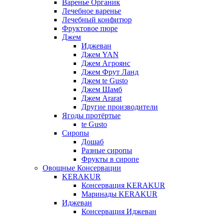
Варенье Органик
Лечебное варенье
Лечебный конфитюр
Фруктовое пюре
Джем
Иджеван
Джем YAN
Джем Агроянс
Джем Фрут Ланд
Джем te Gusto
Джем Шамб
Джем Ararat
Другие производители
Ягоды протёртые
te Gusto
Сиропы
Дошаб
Разные сиропы
Фрукты в сиропе
Овощные Консервации
KERAKUR
Консервация KERAKUR
Маринады KERAKUR
Иджеван
Консервация Иджеван