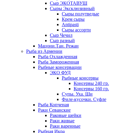
Сыр ЭКОТАВУШ
Сыры Эксклюзивный
Сыры полутведые
Крем сыры
Antipasti
Сыры ассорти
Сыр Чечил
Сыр разный
Мацони.Тан. Режан
Рыба из Армении
Рыба Охлажденная
Рыба Замороженная
Рыбные консервации
ЭКО ФУД
Рыбные консервы
Консервы 240 гр.
Консервы 160 гр.
Супы. Уха. Щи
Филе-кусочки. Суфле
Рыба Копченая
Раки Севанские
Раковые шейки
Раки живые
Раки варенные
Рыбная Икра