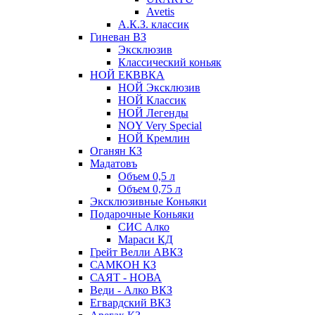
Avetis
А.К.З. классик
Гиневан ВЗ
Эксклюзив
Классический коньяк
НОЙ ЕКВВКА
НОЙ Эксклюзив
НОЙ Классик
НОЙ Легенды
NOY Very Speсial
НОЙ Кремлин
Оганян КЗ
Мадатовъ
Объем 0,5 л
Объем 0,75 л
Эксклюзивные Коньяки
Подарочные Коньяки
СИС Алко
Мараси КД
Грейт Велли АВКЗ
САМКОН КЗ
САЯТ - НОВА
Веди - Алко ВКЗ
Егвардский ВКЗ