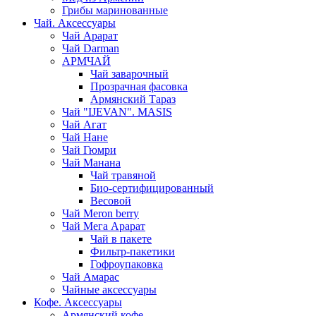
Грибы маринованные
Чай. Аксессуары
Чай Арарат
Чай Darman
АРМЧАЙ
Чай заварочный
Прозрачная фасовка
Армянский Тараз
Чай "IJEVAN". MASIS
Чай Агат
Чай Нане
Чай Гюмри
Чай Манана
Чай травяной
Био-сертифицированный
Весовой
Чай Meron berry
Чай Мега Арарат
Чай в пакете
Фильтр-пакетики
Гофроупаковка
Чай Амарас
Чайные аксессуары
Кофе. Аксессуары
Армянский кофе