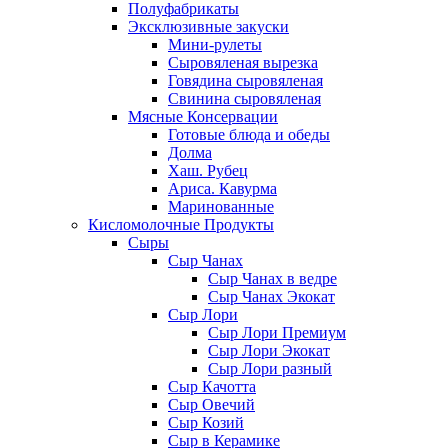
Полуфабрикаты
Эксклюзивные закуски
Мини-рулеты
Сыровяленая вырезка
Говядина сыровяленая
Свинина сыровяленая
Мясные Консервации
Готовые блюда и обеды
Долма
Хаш. Рубец
Ариса. Кавурма
Маринованные
Кисломолочные Продукты
Сыры
Сыр Чанах
Сыр Чанах в ведре
Сыр Чанах Экокат
Сыр Лори
Сыр Лори Премиум
Сыр Лори Экокат
Сыр Лори разный
Сыр Качотта
Сыр Овечий
Сыр Козий
Сыр в Керамике