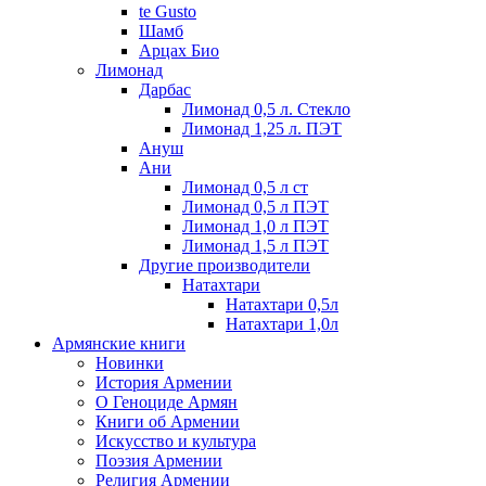
te Gusto
Шамб
Арцах Био
Лимонад
Дарбас
Лимонад 0,5 л. Стекло
Лимонад 1,25 л. ПЭТ
Ануш
Ани
Лимонад 0,5 л ст
Лимонад 0,5 л ПЭТ
Лимонад 1,0 л ПЭТ
Лимонад 1,5 л ПЭТ
Другие производители
Натахтари
Натахтари 0,5л
Натахтари 1,0л
Армянские книги
Новинки
История Армении
О Геноциде Армян
Книги об Армении
Иcкусство и культура
Поэзия Армении
Религия Армении