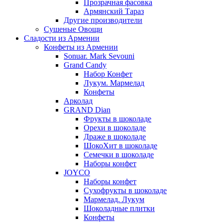
Прозрачная фасовка
Армянский Тараз
Другие производители
Сушеные Овощи
Сладости из Армении
Конфеты из Армении
Sonuar. Mark Sevouni
Grand Candy
Набор Конфет
Лукум. Мармелад
Конфеты
Арколад
GRAND Dian
Фрукты в шоколаде
Орехи в шоколаде
Драже в шоколаде
ШокоХит в шоколаде
Семечки в шоколаде
Наборы конфет
JOYCO
Наборы конфет
Сухофрукты в шоколаде
Мармелад. Лукум
Шоколадные плитки
Конфеты