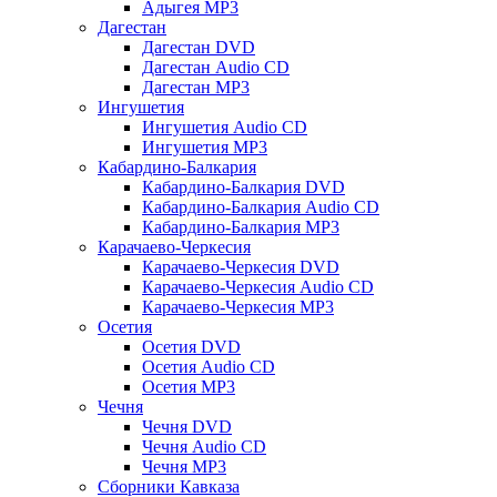
Адыгея MP3
Дагестан
Дагестан DVD
Дагестан Audio CD
Дагестан MP3
Ингушетия
Ингушетия Audio CD
Ингушетия MP3
Кабардино-Балкария
Кабардино-Балкария DVD
Кабардино-Балкария Audio CD
Кабардино-Балкария MP3
Карачаево-Черкесия
Карачаево-Черкесия DVD
Карачаево-Черкесия Audio CD
Карачаево-Черкесия MP3
Осетия
Осетия DVD
Осетия Audio CD
Осетия MP3
Чечня
Чечня DVD
Чечня Audio CD
Чечня MP3
Сборники Кавказа