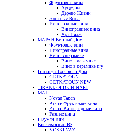
Фруктовые вина
Арцруни
Дерево Жизни
Элитные Вина
Виноградные вина
Виноградные вина
Арт Палас
МАРАН Винный Дом
Фруктовые вина
Виноградные вина
Вино в керамике
Вино в керамике
Вино в керамике п/у
Гетнатун Торговый Дом
GETNATOUN
GETNATOUN NEW
TIRANI. OLD CHINARI
МАП
Noyan Tapan
Arame Фруктовые вина
Arame Виноградные вина
Разные вина
Шаумян Вин
Воскевазский ВЗ
VOSKEVAZ