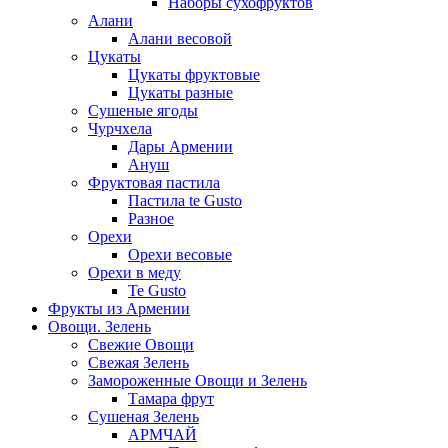
Наборы сухофруктов
Алани
Алани весовой
Цукаты
Цукаты фруктовые
Цукаты разные
Сушеные ягоды
Чурчхела
Дары Армении
Ануш
Фруктовая пастила
Пастила te Gusto
Разное
Орехи
Орехи весовые
Орехи в меду
Te Gusto
Фрукты из Армении
Овощи. Зелень
Свежие Овощи
Свежая Зелень
Замороженные Овощи и Зелень
Тамара фрут
Сушеная Зелень
АРМЧАЙ