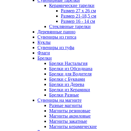
Сувенирные тарелки
Керамические тарелки
Размер 27 х 26 см
Размер 21-18,5 см
Размер 16 - 14 см
Стеклянные тарелки
Деревянные панно
Сувениры из гипса
Куклы
Сувениры из туфа
Флаги
Брелки
Брелки Настальгия
Брелки из Обсидиана
Брелки для Водителя
Брелки с Буквами
Брелки из Дерева
Брелки из Керамики
Брелки Разные
Сувениры на магните
Разные магниты
Магниты резиновые
Магниты акриловые
Магниты закатные
Магниты керамические