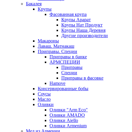
Бакалея
Крупы
Фасованная крупа
Крупы Арарат
Крупы Нат Продукт
Крупы Наша Деревня
Другие производители
Макароны
Лаваш. Матнакаш
Приправы. Специи
Приправы в банке
АРМСПЕЦИИ
Приправы
Специи
Приправы в фасовке
Hamove
Консервированные бобы
Соусы
Масло
Оливки
Оливки "Arm Eco"
Оливки AMADO
Оливки Aiello
Оливки Armenium
Мед из Армении