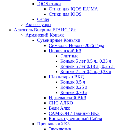
IQOS стики
Стики для IQOS ILUMA
Стики для IQOS
Сenter
Акссессуары
Алкоголь Витрина ЕГАИС 18+
Армянский Коньяк
Сувенирные Коньяки
Символы Нового 2026 Года
Прошянский КЗ
Элитные
Коньяк 5 лет 0,5 л., 0,33 л
Коньяк 5 лет 0,18 л., 0,25 л.
Коньяк 7 лет 0,5 л., 0,33 л
Шахназарян ВКД
Коньяк 0,5 л
Коньяк 0,25 л
Коньяк 0,70 л
Иджеванский ВКЗ
СИС АЛКО
Веди Алко
САМКОН / Тавинко ВКЗ
Коньяк сувенирный Сабля
Прошянский КЗ
Эксклюзив