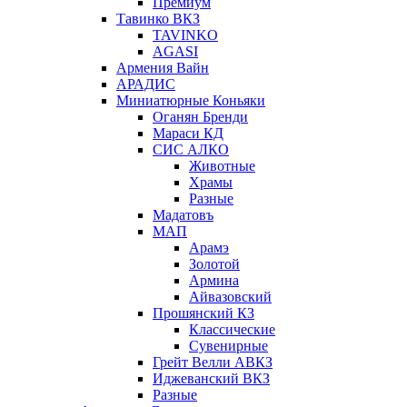
Премиум
Тавинко ВКЗ
TAVINKO
AGASI
Армения Вайн
АРАДИС
Миниатюрные Коньяки
Оганян Бренди
Мараси КД
СИС АЛКО
Животные
Храмы
Разные
Мадатовъ
МАП
Арамэ
Золотой
Армина
Айвазовский
Прошянский КЗ
Классические
Сувенирные
Грейт Велли АВКЗ
Иджеванский ВКЗ
Разные