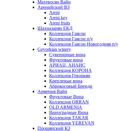
Матевосян Вайн
Аренийский ВЗ
Areni
Areni key
Areni fruits
Шахназарян ЕКД
Коллекция Гаясон
Коллекция Гаясон п/у
Коллекция Гаясон Новогодняя п/у
Gevorkian winery
Сувенирные вина
Фруктовые вина
АРИАЦ. АНАИС
Коллекция КОРОНА
Коллекция Геворкян
Крепленые вина
Абрикосовый Бренди
Армения Вайн
Фруктовые Вина
Коллекция ORRAN
OLD ARMENIA
Виноградные Вина
Коллекция TAKAR
Коллекция YEREVAN
Прошянский КЗ