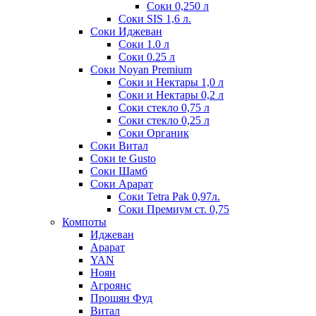
Соки 0,250 л
Соки SIS 1,6 л.
Соки Иджеван
Соки 1.0 л
Соки 0.25 л
Соки Noyan Premium
Соки и Нектары 1,0 л
Соки и Нектары 0,2 л
Соки стекло 0,75 л
Соки стекло 0,25 л
Соки Органик
Соки Витал
Соки te Gusto
Соки Шамб
Соки Арарат
Соки Tetra Pak 0,97л.
Соки Премиум ст. 0,75
Компоты
Иджеван
Арарат
YAN
Ноян
Агроянс
Прошян Фуд
Витал