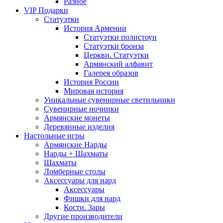
Разное
VIP Подарки
Статуэтки
История Армении
Статуэтки полистоун
Статуэтки бронза
Церкви. Статуэтки
Армянский алфавит
Галерея образов
История России
Мировая история
Уникальные сувенирные светильники
Сувенирные ночники
Армянские монеты
Деревянные изделия
Настольные игры
Армянские Нарды
Нарды + Шахматы
Шахматы
Ломберные столы
Аксессуары для нард
Аксессуары
Фишки для нард
Кости. Зары
Другие производители