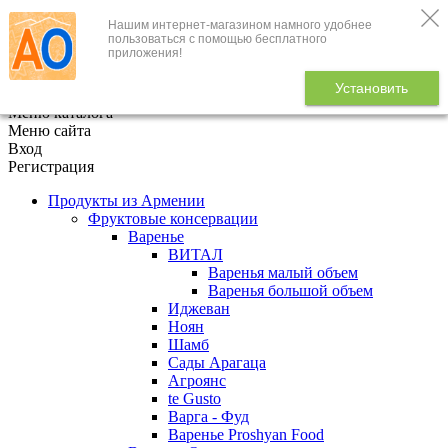
Нашим интернет-магазином намного удобнее
+7 (495) 646-888-1
пользоваться с помощью бесплатного
приложения!
В корзине
0
товаров
Установить
x
Меню каталога
Меню сайта
Вход
Регистрация
Продукты из Армении
Фруктовые консервации
Варенье
ВИТАЛ
Варенья малый объем
Варенья большой объем
Иджеван
Ноян
Шамб
Сады Арагаца
Агроянс
te Gusto
Варга - Фуд
Варенье Proshyan Food