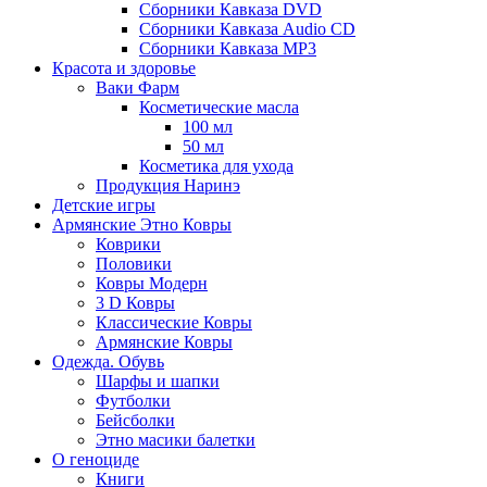
Сборники Кавказа DVD
Сборники Кавказа Audio CD
Сборники Кавказа MP3
Красота и здоровье
Ваки Фарм
Косметические масла
100 мл
50 мл
Косметика для ухода
Продукция Наринэ
Детские игры
Армянские Этно Ковры
Коврики
Половики
Ковры Модерн
3 D Ковры
Классические Ковры
Армянские Ковры
Одежда. Обувь
Шарфы и шапки
Футболки
Бейсболки
Этно масики балетки
О геноциде
Книги