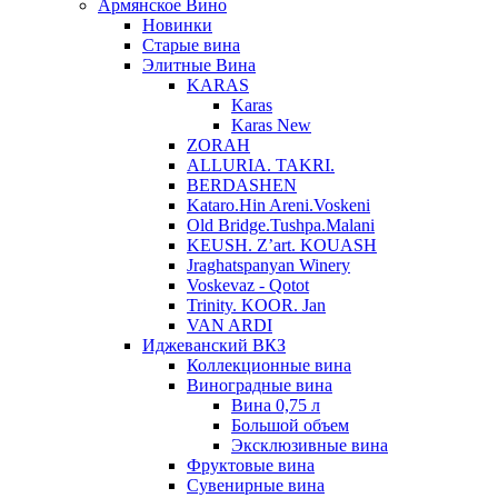
Армянское Вино
Новинки
Старые вина
Элитные Вина
KARAS
Karas
Karas New
ZORAH
ALLURIA. TAKRI.
BERDASHEN
Kataro.Hin Areni.Voskeni
Old Bridge.Tushpa.Malani
KEUSH. Z’art. KOUASH
Jraghatspanyan Winery
Voskevaz - Qotot
Trinity. KOOR. Jan
VAN ARDI
Иджеванский ВКЗ
Коллекционные вина
Виноградные вина
Вина 0,75 л
Большой объем
Эксклюзивные вина
Фруктовые вина
Cувенирные вина