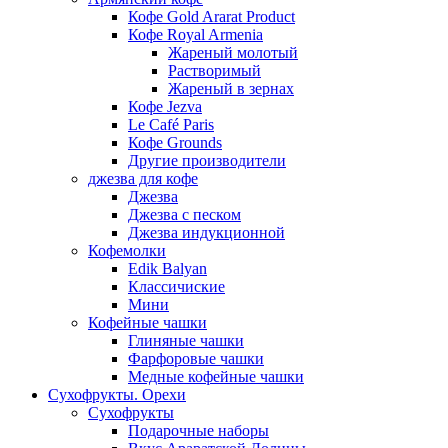
Кофе Gold Ararat Product
Кофе Royal Armenia
Жареный молотый
Растворимый
Жареный в зернах
Кофе Jezva
Le Café Paris
Кофе Grounds
Другие производители
джезва для кофе
Джезва
Джезва с песком
Джезва индукционной
Кофемолки
Edik Balyan
Классичиские
Мини
Кофейные чашки
Глиняные чашки
Фарфоровые чашки
Медные кофейные чашки
Сухофрукты. Орехи
Сухофрукты
Подарочные наборы