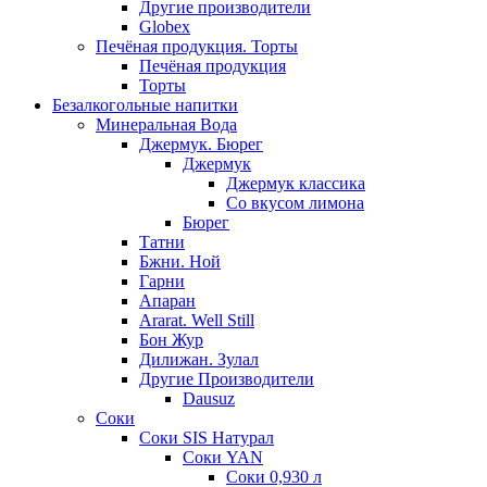
Другие производители
Globex
Печёная продукция. Торты
Печёная продукция
Торты
Безалкогольные напитки
Минеральная Вода
Джермук. Бюрег
Джермук
Джермук классика
Со вкусом лимона
Бюрег
Татни
Бжни. Ной
Гарни
Апаран
Ararat. Well Still
Бон Жур
Дилижан. Зулал
Другие Производители
Dausuz
Соки
Соки SIS Натурал
Соки YAN
Соки 0,930 л