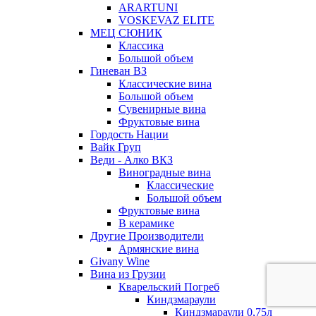
ARARTUNI
VOSKEVAZ ELITE
МЕЦ СЮНИК
Классика
Большой объем
Гиневан ВЗ
Классические вина
Большой объем
Сувенирные вина
Фруктовые вина
Гордость Нации
Вайк Груп
Веди - Алко ВКЗ
Виноградные вина
Классические
Большой объем
Фруктовые вина
В керамике
Другие Производители
Армянские вина
Givany Wine
Вина из Грузии
Кварельский Погреб
Киндзмараули
Киндзмараули 0,75л