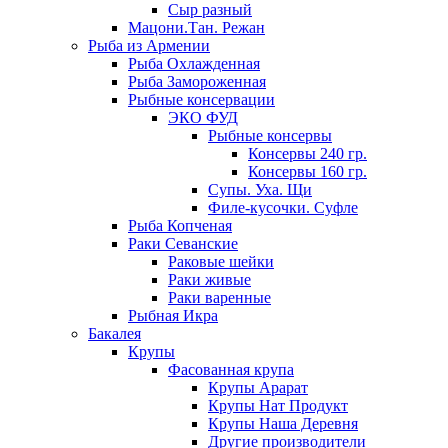
Сыр разный
Мацони.Тан. Режан
Рыба из Армении
Рыба Охлажденная
Рыба Замороженная
Рыбные консервации
ЭКО ФУД
Рыбные консервы
Консервы 240 гр.
Консервы 160 гр.
Супы. Уха. Щи
Филе-кусочки. Суфле
Рыба Копченая
Раки Севанские
Раковые шейки
Раки живые
Раки варенные
Рыбная Икра
Бакалея
Крупы
Фасованная крупа
Крупы Арарат
Крупы Нат Продукт
Крупы Наша Деревня
Другие производители