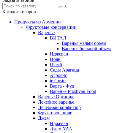
Заказать звонок
x
Каталог товаров
Продукты из Армении
Фруктовые консервации
Варенье
ВИТАЛ
Варенья малый объем
Варенья большой объем
Иджеван
Ноян
Шамб
Сады Арагаца
Агроянс
te Gusto
Варга - Фуд
Варенье Proshyan Food
Варенье Органик
Лечебное варенье
Лечебный конфитюр
Фруктовое пюре
Джем
Иджеван
Джем YAN