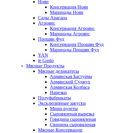
Ноян
Консервация Ноян
Маринады Ноян
Сады Арагаца
Агроянс
Консервация Агроянс
Маринады Агроянс
Прошян Фуд
Консервация Прошян Фуд
Маринады Прошян Фуд
YAN
te Gusto
Мясные Продукты
Мясные деликатесы
Армянская Бастурма
Армянский Суджух
Армянская Колбаса
Нарезки
Полуфабрикаты
Эксклюзивные закуски
Мини-рулеты
Сыровяленая вырезка
Говядина сыровяленая
Свинина сыровяленая
Мясные Консервации