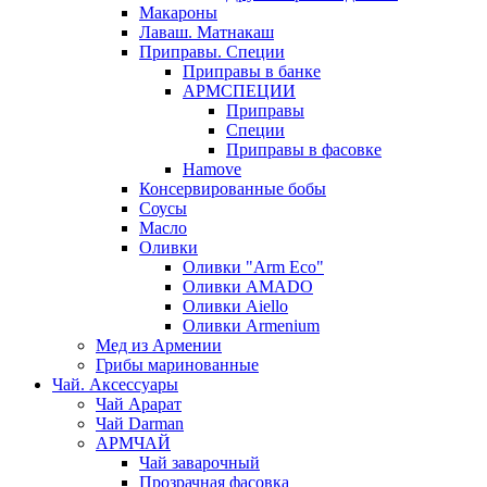
Макароны
Лаваш. Матнакаш
Приправы. Специи
Приправы в банке
АРМСПЕЦИИ
Приправы
Специи
Приправы в фасовке
Hamove
Консервированные бобы
Соусы
Масло
Оливки
Оливки "Arm Eco"
Оливки AMADO
Оливки Aiello
Оливки Armenium
Мед из Армении
Грибы маринованные
Чай. Аксессуары
Чай Арарат
Чай Darman
АРМЧАЙ
Чай заварочный
Прозрачная фасовка