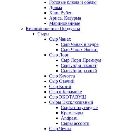
Готовые блюда и обеды
Долма
Хаш. Рубец
Ариса. Кавурма
Маринованные
Кисломолочные Продукты
Сыры
Сыр Чанах
Сыр Чанах в ведре
Сыр Чанах Экокат
Сыр Лори
Сыр Лори Премиум
Сыр Лори Экокат
Сыр Лори разный
Сыр Качотта
Сыр Овечий
Сыр Козий
Сыр в Керамике
Сыр ЭКОТАВУШ
Сыры Эксклюзивный
Сыры полутведые
Крем сыры
Antipasti
Сыры ассорти
Сыр Чечил