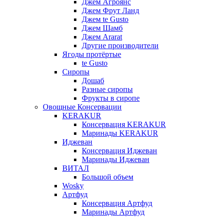
Джем Агроянс
Джем Фрут Ланд
Джем te Gusto
Джем Шамб
Джем Ararat
Другие производители
Ягоды протёртые
te Gusto
Сиропы
Дошаб
Разные сиропы
Фрукты в сиропе
Овощные Консервации
KERAKUR
Консервация KERAKUR
Маринады KERAKUR
Иджеван
Консервация Иджеван
Маринады Иджеван
ВИТАЛ
Большой объем
Wosky
Артфуд
Консервация Артфуд
Маринады Артфуд