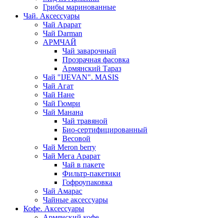
Грибы маринованные
Чай. Аксессуары
Чай Арарат
Чай Darman
АРМЧАЙ
Чай заварочный
Прозрачная фасовка
Армянский Тараз
Чай "IJEVAN". MASIS
Чай Агат
Чай Нане
Чай Гюмри
Чай Манана
Чай травяной
Био-сертифицированный
Весовой
Чай Meron berry
Чай Мега Арарат
Чай в пакете
Фильтр-пакетики
Гофроупаковка
Чай Амарас
Чайные аксессуары
Кофе. Аксессуары
Армянский кофе