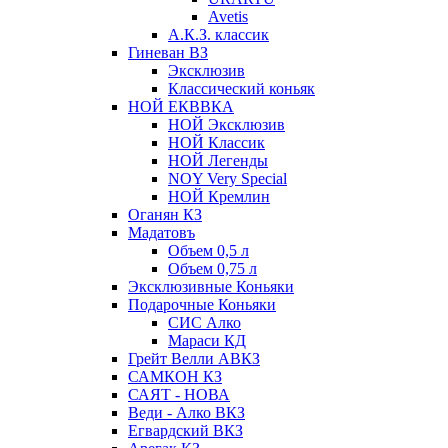
Avetis
А.К.З. классик
Гиневан ВЗ
Эксклюзив
Классический коньяк
НОЙ ЕКВВКА
НОЙ Эксклюзив
НОЙ Классик
НОЙ Легенды
NOY Very Speсial
НОЙ Кремлин
Оганян КЗ
Мадатовъ
Объем 0,5 л
Объем 0,75 л
Эксклюзивные Коньяки
Подарочные Коньяки
СИС Алко
Мараси КД
Грейт Велли АВКЗ
САМКОН КЗ
САЯТ - НОВА
Веди - Алко ВКЗ
Егвардский ВКЗ