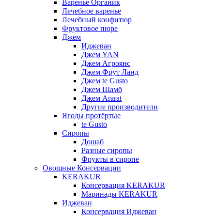
Варенье Органик
Лечебное варенье
Лечебный конфитюр
Фруктовое пюре
Джем
Иджеван
Джем YAN
Джем Агроянс
Джем Фрут Ланд
Джем te Gusto
Джем Шамб
Джем Ararat
Другие производители
Ягоды протёртые
te Gusto
Сиропы
Дошаб
Разные сиропы
Фрукты в сиропе
Овощные Консервации
KERAKUR
Консервация KERAKUR
Маринады KERAKUR
Иджеван
Консервация Иджеван