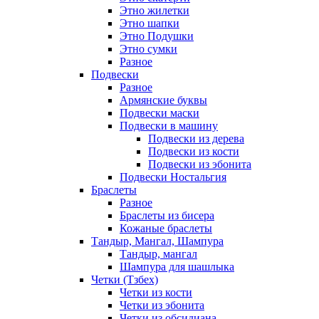
Этно жилетки
Этно шапки
Этно Подушки
Этно сумки
Разное
Подвески
Разное
Армянские буквы
Подвески маски
Подвески в машину
Подвески из дерева
Подвески из кости
Подвески из эбонита
Подвески Ностальгия
Браслеты
Разное
Браслеты из бисера
Кожаные браслеты
Тандыр, Мангал, Шампура
Тандыр, мангал
Шампура для шашлыка
Четки (Тзбех)
Четки из кости
Четки из эбонита
Четки из обсидиана