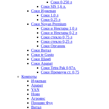
Соки 0,250 л
Соки SIS 1,6 л.
Соки Иджеван
Соки 1.0 л
Соки 0.25 л
Соки Noyan Premium
Соки и Нектары 1,0 л
Соки и Нектары 0,2 л
Соки стекло 0,75 л
Соки стекло 0,25 л
Соки Органик
Соки Витал
Соки te Gusto
Соки Шамб
Соки Арарат
Соки Tetra Pak 0,97л.
Соки Премиум ст. 0,75
Компоты
Иджеван
Арарат
YAN
Ноян
Агроянс
Прошян Фуд
Витал