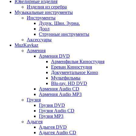
Ювелирные изделия
Изделия из серебра
Музыкальные инструменты
Инструменты
Дудук. Шви. Зурна.
Доол
Струнные инструменты
Аксессуары
MuzKavkaz
Армения
Армения DVD
Арменфильм Киностудия
Ереван Киностудия
Документальное Кино
Мультфильмы
Blu-ray. HD DVD
Армения Audio CD
Армения Audio MP3
Грузия
Грузия DVD
Грузия Audio CD
Грузия MP3
Адыгея
Адыгея DVD
Адыгея Audio CD