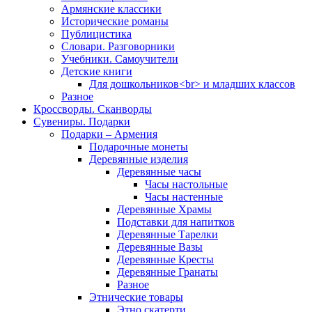
Армянские классики
Исторические романы
Публицистика
Словари. Разговорники
Учебники. Самоучители
Детские книги
Для дошкольников<br> и младших классов
Разное
Кроссворды. Сканворды
Сувениры. Подарки
Подарки – Армения
Подарочные монеты
Деревянные изделия
Деревянные часы
Часы настольные
Часы настенные
Деревянные Храмы
Подставки для напитков
Деревянные Тарелки
Деревянные Вазы
Деревянные Кресты
Деревянные Гранаты
Разное
Этнические товары
Этно скатерти