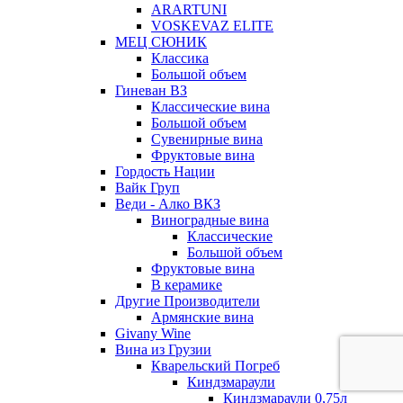
ARARTUNI
VOSKEVAZ ELITE
МЕЦ СЮНИК
Классика
Большой объем
Гиневан ВЗ
Классические вина
Большой объем
Сувенирные вина
Фруктовые вина
Гордость Нации
Вайк Груп
Веди - Алко ВКЗ
Виноградные вина
Классические
Большой объем
Фруктовые вина
В керамике
Другие Производители
Армянские вина
Givany Wine
Вина из Грузии
Кварельский Погреб
Киндзмараули
Киндзмараули 0,75л