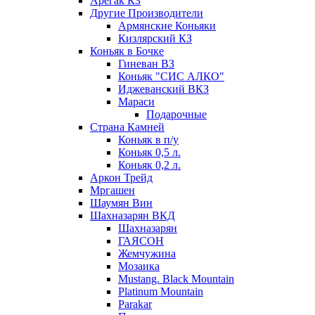
Арегак КЗ
Другие Производители
Армянские Коньяки
Кизлярский КЗ
Коньяк в Бочке
Гиневан ВЗ
Коньяк "СИС АЛКО"
Иджеванский ВКЗ
Мараси
Подарочные
Страна Камней
Коньяк в п/у
Коньяк 0,5 л.
Коньяк 0,2 л.
Аркон Трейд
Мргашен
Шаумян Вин
Шахназарян ВКД
Шахназарян
ГАЯСОН
Жемчужина
Мозаика
Mustang. Black Mountain
Platinum Mountain
Parakar