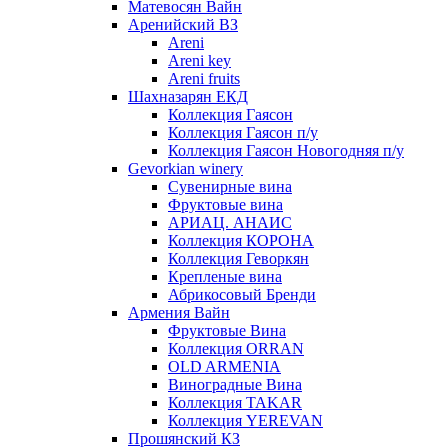
Матевосян Вайн
Аренийский ВЗ
Areni
Areni key
Areni fruits
Шахназарян ЕКД
Коллекция Гаясон
Коллекция Гаясон п/у
Коллекция Гаясон Новогодняя п/у
Gevorkian winery
Сувенирные вина
Фруктовые вина
АРИАЦ. АНАИС
Коллекция КОРОНА
Коллекция Геворкян
Крепленые вина
Абрикосовый Бренди
Армения Вайн
Фруктовые Вина
Коллекция ORRAN
OLD ARMENIA
Виноградные Вина
Коллекция TAKAR
Коллекция YEREVAN
Прошянский КЗ