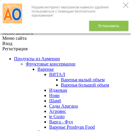
Нашим интернет-магазином намного удобнее
+7 (495) 646-888-1
пользоваться с помощью бесплатного
приложения!
В корзине
0
товаров
Установить
x
Меню каталога
Меню сайта
Вход
Регистрация
Продукты из Армении
Фруктовые консервации
Варенье
ВИТАЛ
Варенья малый объем
Варенья большой объем
Иджеван
Ноян
Шамб
Сады Арагаца
Агроянс
te Gusto
Варга - Фуд
Варенье Proshyan Food