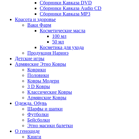
Сборники Кавказа DVD
Сборники Кавказа Audio CD
Сборники Кавказа MP3
Красота и здоровье
Ваки Фарм
Косметические масла
100 мл
50 мл
Косметика для ухода
Продукция Наринэ
Детские игры
Армянские Этно Ковры
Коврики
Половики
Ковры Модерн
3 D Ковры
Классические Ковры
Армянские Ковры
Одежда. Обувь
Шарфы и шапки
Футболки
Бейсболки
Этно масики балетки
О геноциде
Книги