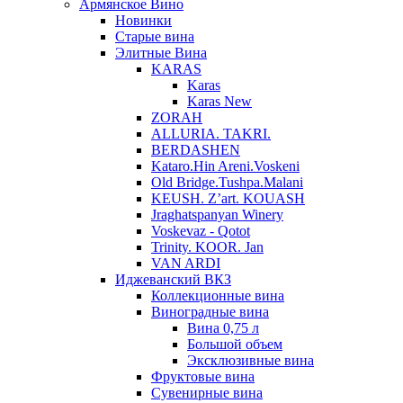
Армянское Вино
Новинки
Старые вина
Элитные Вина
KARAS
Karas
Karas New
ZORAH
ALLURIA. TAKRI.
BERDASHEN
Kataro.Hin Areni.Voskeni
Old Bridge.Tushpa.Malani
KEUSH. Z’art. KOUASH
Jraghatspanyan Winery
Voskevaz - Qotot
Trinity. KOOR. Jan
VAN ARDI
Иджеванский ВКЗ
Коллекционные вина
Виноградные вина
Вина 0,75 л
Большой объем
Эксклюзивные вина
Фруктовые вина
Cувенирные вина