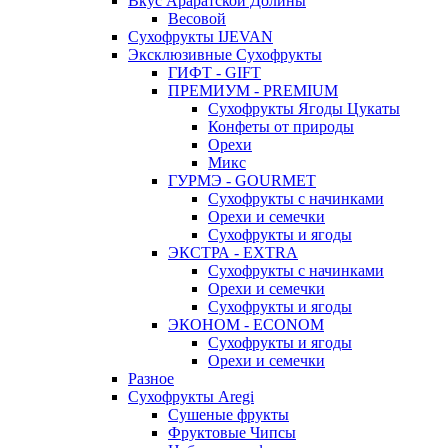
Вкус Араратской Долины
Весовой
Сухофрукты IJEVAN
Эксклюзивные Сухофрукты
ГИФТ - GIFT
ПРЕМИУМ - PREMIUM
Сухофрукты Ягоды Цукаты
Конфеты от природы
Орехи
Микс
ГУРМЭ - GOURMET
Сухофрукты с начинками
Орехи и семечки
Сухофрукты и ягоды
ЭКСТРА - EXTRA
Сухофрукты с начинками
Орехи и семечки
Сухофрукты и ягоды
ЭКОНОМ - ECONOM
Сухофрукты и ягоды
Орехи и семечки
Разное
Сухофрукты Aregi
Сушеные фрукты
Фруктовые Чипсы