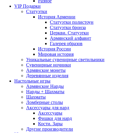
Разное
VIP Подарки
Статуэтки
История Армении
Статуэтки полистоун
Статуэтки бронза
Церкви. Статуэтки
Армянский алфавит
Галерея образов
История России
Мировая история
Уникальные сувенирные светильники
Сувенирные ночники
Армянские монеты
Деревянные изделия
Настольные игры
Армянские Нарды
Нарды + Шахматы
Шахматы
Ломберные столы
Аксессуары для нард
Аксессуары
Фишки для нард
Кости. Зары
Другие производители