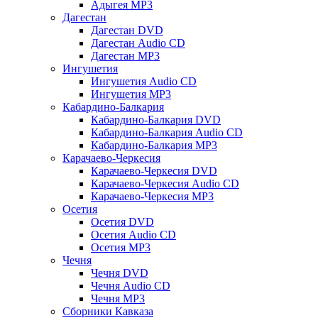
Адыгея MP3
Дагестан
Дагестан DVD
Дагестан Audio CD
Дагестан MP3
Ингушетия
Ингушетия Audio CD
Ингушетия MP3
Кабардино-Балкария
Кабардино-Балкария DVD
Кабардино-Балкария Audio CD
Кабардино-Балкария MP3
Карачаево-Черкесия
Карачаево-Черкесия DVD
Карачаево-Черкесия Audio CD
Карачаево-Черкесия MP3
Осетия
Осетия DVD
Осетия Audio CD
Осетия MP3
Чечня
Чечня DVD
Чечня Audio CD
Чечня MP3
Сборники Кавказа