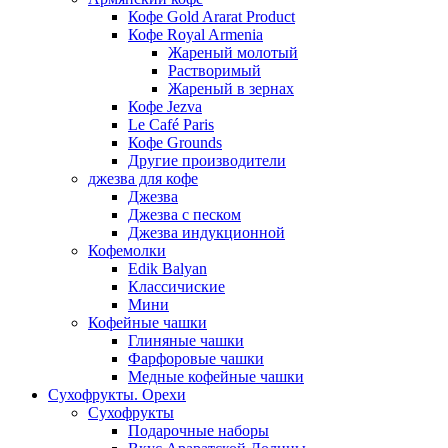
Кофе Gold Ararat Product
Кофе Royal Armenia
Жареный молотый
Растворимый
Жареный в зернах
Кофе Jezva
Le Café Paris
Кофе Grounds
Другие производители
джезва для кофе
Джезва
Джезва с песком
Джезва индукционной
Кофемолки
Edik Balyan
Классичиские
Мини
Кофейные чашки
Глиняные чашки
Фарфоровые чашки
Медные кофейные чашки
Сухофрукты. Орехи
Сухофрукты
Подарочные наборы