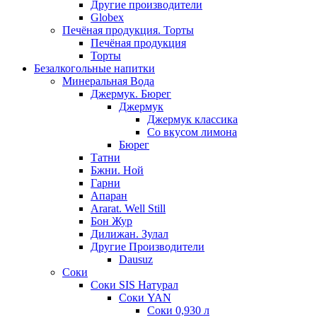
Другие производители
Globex
Печёная продукция. Торты
Печёная продукция
Торты
Безалкогольные напитки
Минеральная Вода
Джермук. Бюрег
Джермук
Джермук классика
Со вкусом лимона
Бюрег
Татни
Бжни. Ной
Гарни
Апаран
Ararat. Well Still
Бон Жур
Дилижан. Зулал
Другие Производители
Dausuz
Соки
Соки SIS Натурал
Соки YAN
Соки 0,930 л