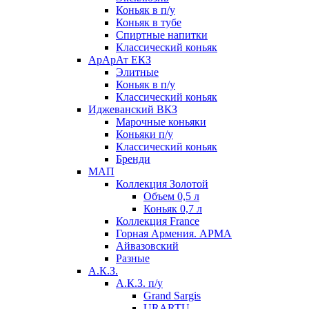
Коньяк в п/у
Коньяк в тубе
Спиртные напитки
Классический коньяк
АрАрАт ЕКЗ
Элитные
Коньяк в п/у
Классический коньяк
Иджеванский ВКЗ
Марочные коньяки
Коньяки п/у
Классический коньяк
Бренди
МАП
Коллекция Золотой
Объем 0,5 л
Коньяк 0,7 л
Коллекция France
Горная Армения. АРМА
Айвазовский
Разные
А.К.З.
А.К.З. п/у
Grand Sargis
URARTU