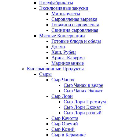
Полуфабрикаты
Эксклюзивные закуски
Мини-рулеты
Сыровяленая вырезка
Говядина сыровяленая
Свинина сыровяленая
Мясные Консервации
Готовые блюда и обеды
Долма
Хаш. Рубец
Ариса. Кавурма
Маринованные
Кисломолочные Продукты
Сыры
Сыр Чанах
Сыр Чанах в ведре
Сыр Чанах Экокат
Сыр Лори
Сыр Лори Премиум
Сыр Лори Экокат
Сыр Лори разный
Сыр Качотта
Сыр Овечий
Сыр Козий
Сыр в Керамике