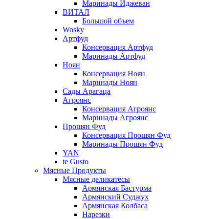
Маринады Иджеван
ВИТАЛ
Большой объем
Wosky
Артфуд
Консервация Артфуд
Маринады Артфуд
Ноян
Консервация Ноян
Маринады Ноян
Сады Арагаца
Агроянс
Консервация Агроянс
Маринады Агроянс
Прошян Фуд
Консервация Прошян Фуд
Маринады Прошян Фуд
YAN
te Gusto
Мясные Продукты
Мясные деликатесы
Армянская Бастурма
Армянский Суджух
Армянская Колбаса
Нарезки