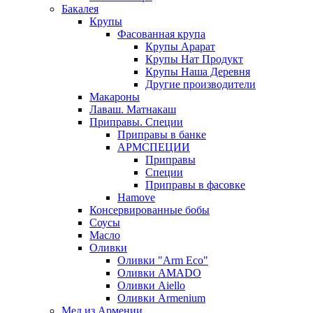
Бакалея
Крупы
Фасованная крупа
Крупы Арарат
Крупы Нат Продукт
Крупы Наша Деревня
Другие производители
Макароны
Лаваш. Матнакаш
Приправы. Специи
Приправы в банке
АРМСПЕЦИИ
Приправы
Специи
Приправы в фасовке
Hamove
Консервированные бобы
Соусы
Масло
Оливки
Оливки "Arm Eco"
Оливки AMADO
Оливки Aiello
Оливки Armenium
Мед из Армении