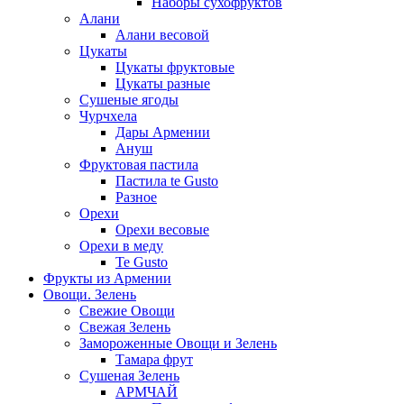
Наборы сухофруктов
Алани
Алани весовой
Цукаты
Цукаты фруктовые
Цукаты разные
Сушеные ягоды
Чурчхела
Дары Армении
Ануш
Фруктовая пастила
Пастила te Gusto
Разное
Орехи
Орехи весовые
Орехи в меду
Te Gusto
Фрукты из Армении
Овощи. Зелень
Свежие Овощи
Свежая Зелень
Замороженные Овощи и Зелень
Тамара фрут
Сушеная Зелень
АРМЧАЙ