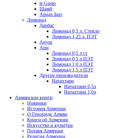
te Gusto
Шамб
Арцах Био
Лимонад
Дарбас
Лимонад 0,5 л. Стекло
Лимонад 1,25 л. ПЭТ
Ануш
Ани
Лимонад 0,5 л ст
Лимонад 0,5 л ПЭТ
Лимонад 1,0 л ПЭТ
Лимонад 1,5 л ПЭТ
Другие производители
Натахтари
Натахтари 0,5л
Натахтари 1,0л
Армянские книги
Новинки
История Армении
О Геноциде Армян
Книги об Армении
Иcкусство и культура
Поэзия Армении
Религия Армении