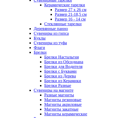
Сувенирные тарелки
Керамические тарелки
Размер 27 х 26 см
Размер 21-18,5 см
Размер 16 - 14 см
Стеклянные тарелки
Деревянные панно
Сувениры из гипса
Куклы
Сувениры из туфа
Флаги
Брелки
Брелки Настальгия
Брелки из Обсидиана
Брелки для Водителя
Брелки с Буквами
Брелки из Дерева
Брелки из Керамики
Брелки Разные
Сувениры на магните
Разные магниты
Магниты резиновые
Магниты акриловые
Магниты закатные
Магниты керамические