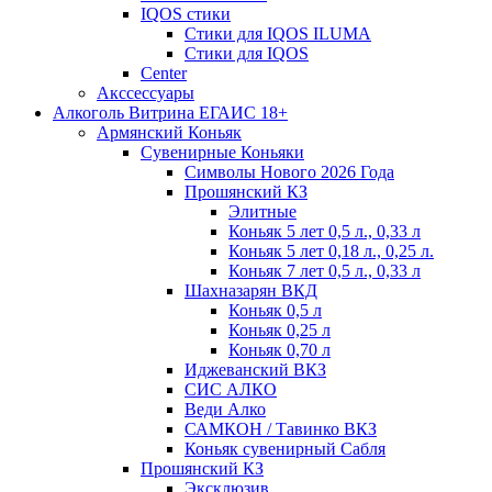
IQOS стики
Стики для IQOS ILUMA
Стики для IQOS
Сenter
Акссессуары
Алкоголь Витрина ЕГАИС 18+
Армянский Коньяк
Сувенирные Коньяки
Символы Нового 2026 Года
Прошянский КЗ
Элитные
Коньяк 5 лет 0,5 л., 0,33 л
Коньяк 5 лет 0,18 л., 0,25 л.
Коньяк 7 лет 0,5 л., 0,33 л
Шахназарян ВКД
Коньяк 0,5 л
Коньяк 0,25 л
Коньяк 0,70 л
Иджеванский ВКЗ
СИС АЛКО
Веди Алко
САМКОН / Тавинко ВКЗ
Коньяк сувенирный Сабля
Прошянский КЗ
Эксклюзив