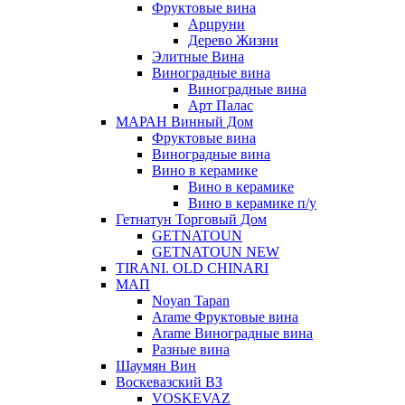
Фруктовые вина
Арцруни
Дерево Жизни
Элитные Вина
Виноградные вина
Виноградные вина
Арт Палас
МАРАН Винный Дом
Фруктовые вина
Виноградные вина
Вино в керамике
Вино в керамике
Вино в керамике п/у
Гетнатун Торговый Дом
GETNATOUN
GETNATOUN NEW
TIRANI. OLD CHINARI
МАП
Noyan Tapan
Arame Фруктовые вина
Arame Виноградные вина
Разные вина
Шаумян Вин
Воскевазский ВЗ
VOSKEVAZ