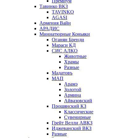
Премиум
Тавинко ВКЗ
TAVINKO
AGASI
Армения Вайн
АРАДИС
Миниатюрные Коньяки
Оганян Бренди
Мараси КД
СИС АЛКО
Животные
Храмы
Разные
Мадатовъ
МАП
Арамэ
Золотой
Армина
Айвазовский
Прошянский КЗ
Классические
Сувенирные
Грейт Велли АВКЗ
Иджеванский ВКЗ
Разные