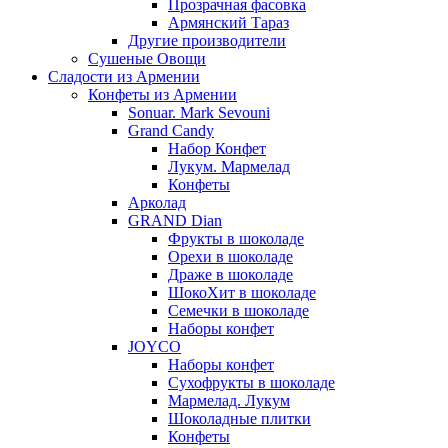
Прозрачная фасовка
Армянский Тараз
Другие производители
Сушеные Овощи
Сладости из Армении
Конфеты из Армении
Sonuar. Mark Sevouni
Grand Candy
Набор Конфет
Лукум. Мармелад
Конфеты
Арколад
GRAND Dian
Фрукты в шоколаде
Орехи в шоколаде
Драже в шоколаде
ШокоХит в шоколаде
Семечки в шоколаде
Наборы конфет
JOYCO
Наборы конфет
Сухофрукты в шоколаде
Мармелад. Лукум
Шоколадные плитки
Конфеты