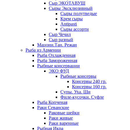
Сыр ЭКОТАВУШ
Сыры Эксклюзивный
Сыры полутведые
Крем сыры
Antipasti
Сыры ассорти
Сыр Чечил
Сыр разный
Мацони.Тан. Режан
Рыба из Армении
Рыба Охлажденная
Рыба Замороженная
Рыбные консервации
ЭКО ФУД
Рыбные консервы
Консервы 240 гр.
Консервы 160 гр.
Супы. Уха. Щи
Филе-кусочки. Суфле
Рыба Копченая
Раки Севанские
Раковые шейки
Раки живые
Раки варенные
Рыбная Икра