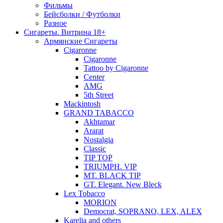
Фильмы
Бейсболки / Футболки
Разное
Сигареты. Витрина 18+
Армянские Сигареты
Cigaronne
Cigaronne
Tattoo by Cigaronne
Center
AMG
5th Street
Mackintosh
GRAND TABACCO
Akhtamar
Ararat
Nostalgia
Classic
TIP TOP
TRIUMPH. VIP
MT. BLACK TIP
GT. Elegant. New Bleck
Lex Tobacco
MORION
Democrat, SOPRANO, LEX, ALEX
Karelia and others