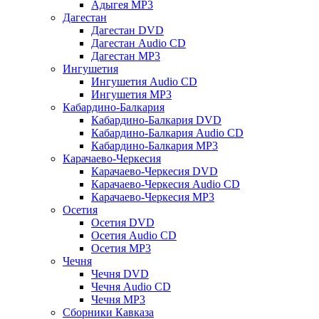
Адыгея MP3
Дагестан
Дагестан DVD
Дагестан Audio CD
Дагестан MP3
Ингушетия
Ингушетия Audio CD
Ингушетия MP3
Кабардино-Балкария
Кабардино-Балкария DVD
Кабардино-Балкария Audio CD
Кабардино-Балкария MP3
Карачаево-Черкесия
Карачаево-Черкесия DVD
Карачаево-Черкесия Audio CD
Карачаево-Черкесия MP3
Осетия
Осетия DVD
Осетия Audio CD
Осетия MP3
Чечня
Чечня DVD
Чечня Audio CD
Чечня MP3
Сборники Кавказа