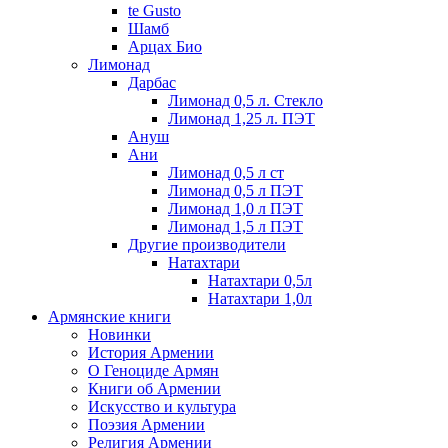
te Gusto
Шамб
Арцах Био
Лимонад
Дарбас
Лимонад 0,5 л. Стекло
Лимонад 1,25 л. ПЭТ
Ануш
Ани
Лимонад 0,5 л ст
Лимонад 0,5 л ПЭТ
Лимонад 1,0 л ПЭТ
Лимонад 1,5 л ПЭТ
Другие производители
Натахтари
Натахтари 0,5л
Натахтари 1,0л
Армянские книги
Новинки
История Армении
О Геноциде Армян
Книги об Армении
Иcкусство и культура
Поэзия Армении
Религия Армении