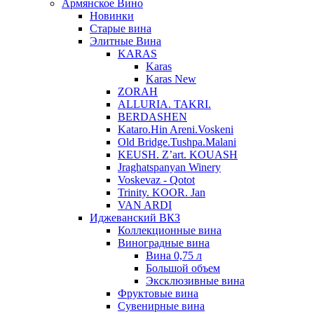
Армянское Вино
Новинки
Старые вина
Элитные Вина
KARAS
Karas
Karas New
ZORAH
ALLURIA. TAKRI.
BERDASHEN
Kataro.Hin Areni.Voskeni
Old Bridge.Tushpa.Malani
KEUSH. Z’art. KOUASH
Jraghatspanyan Winery
Voskevaz - Qotot
Trinity. KOOR. Jan
VAN ARDI
Иджеванский ВКЗ
Коллекционные вина
Виноградные вина
Вина 0,75 л
Большой объем
Эксклюзивные вина
Фруктовые вина
Cувенирные вина