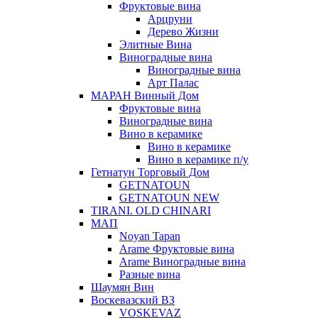
Фруктовые вина
Арцруни
Дерево Жизни
Элитные Вина
Виноградные вина
Виноградные вина
Арт Палас
МАРАН Винный Дом
Фруктовые вина
Виноградные вина
Вино в керамике
Вино в керамике
Вино в керамике п/у
Гетнатун Торговый Дом
GETNATOUN
GETNATOUN NEW
TIRANI. OLD CHINARI
МАП
Noyan Tapan
Arame Фруктовые вина
Arame Виноградные вина
Разные вина
Шаумян Вин
Воскевазский ВЗ
VOSKEVAZ