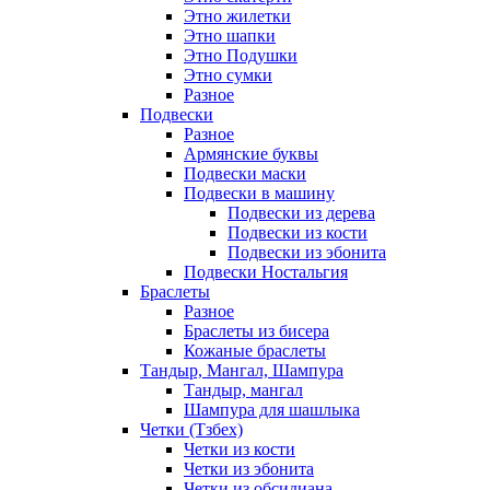
Этно жилетки
Этно шапки
Этно Подушки
Этно сумки
Разное
Подвески
Разное
Армянские буквы
Подвески маски
Подвески в машину
Подвески из дерева
Подвески из кости
Подвески из эбонита
Подвески Ностальгия
Браслеты
Разное
Браслеты из бисера
Кожаные браслеты
Тандыр, Мангал, Шампура
Тандыр, мангал
Шампура для шашлыка
Четки (Тзбех)
Четки из кости
Четки из эбонита
Четки из обсидиана