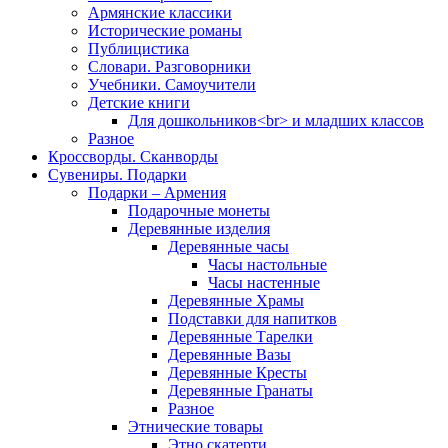
Армянские классики
Исторические романы
Публицистика
Словари. Разговорники
Учебники. Самоучители
Детские книги
Для дошкольников<br> и младших классов
Разное
Кроссворды. Сканворды
Сувениры. Подарки
Подарки – Армения
Подарочные монеты
Деревянные изделия
Деревянные часы
Часы настольные
Часы настенные
Деревянные Храмы
Подставки для напитков
Деревянные Тарелки
Деревянные Вазы
Деревянные Кресты
Деревянные Гранаты
Разное
Этнические товары
Этно скатерти