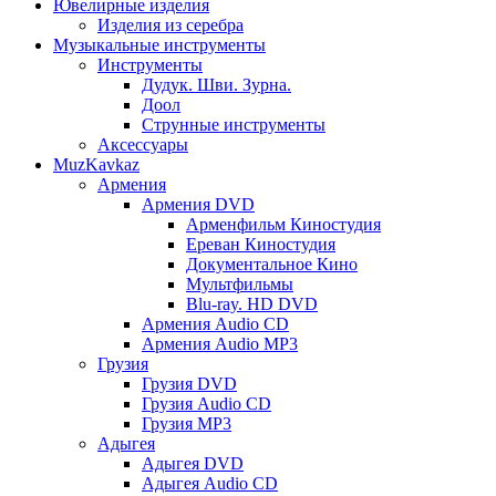
Ювелирные изделия
Изделия из серебра
Музыкальные инструменты
Инструменты
Дудук. Шви. Зурна.
Доол
Струнные инструменты
Аксессуары
MuzKavkaz
Армения
Армения DVD
Арменфильм Киностудия
Ереван Киностудия
Документальное Кино
Мультфильмы
Blu-ray. HD DVD
Армения Audio CD
Армения Audio MP3
Грузия
Грузия DVD
Грузия Audio CD
Грузия MP3
Адыгея
Адыгея DVD
Адыгея Audio CD