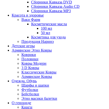
Сборники Кавказа DVD
Сборники Кавказа Audio CD
Сборники Кавказа MP3
Красота и здоровье
Ваки Фарм
Косметические масла
100 мл
50 мл
Косметика для ухода
Продукция Наринэ
Детские игры
Армянские Этно Ковры
Коврики
Половики
Ковры Модерн
3 D Ковры
Классические Ковры
Армянские Ковры
Одежда. Обувь
Шарфы и шапки
Футболки
Бейсболки
Этно масики балетки
О геноциде
Книги