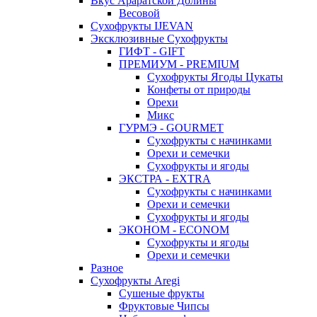
Вкус Араратской Долины
Весовой
Сухофрукты IJEVAN
Эксклюзивные Сухофрукты
ГИФТ - GIFT
ПРЕМИУМ - PREMIUM
Сухофрукты Ягоды Цукаты
Конфеты от природы
Орехи
Микс
ГУРМЭ - GOURMET
Сухофрукты с начинками
Орехи и семечки
Сухофрукты и ягоды
ЭКСТРА - EXTRA
Сухофрукты с начинками
Орехи и семечки
Сухофрукты и ягоды
ЭКОНОМ - ECONOM
Сухофрукты и ягоды
Орехи и семечки
Разное
Сухофрукты Aregi
Сушеные фрукты
Фруктовые Чипсы