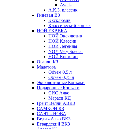
Avetis
А.К.З. классик
Гиневан ВЗ
Эксклюзив
Классический коньяк
НОЙ ЕКВВКА
НОЙ Эксклюзив
НОЙ Классик
НОЙ Легенды
NOY Very Speсial
НОЙ Кремлин
Оганян КЗ
Мадатовъ
Объем 0,5 л
Объем 0,75 л
Эксклюзивные Коньяки
Подарочные Коньяки
СИС Алко
Мараси КД
Грейт Велли АВКЗ
САМКОН КЗ
САЯТ - НОВА
Веди - Алко ВКЗ
Егвардский ВКЗ