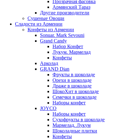
Прозрачная фасовка
Армянский Тараз
Другие производители
Сушеные Овощи
Сладости из Армении
Конфеты из Армении
Sonuar. Mark Sevouni
Grand Candy
Набор Конфет
Лукум. Мармелад
Конфеты
Арколад
GRAND Dian
Фрукты в шоколаде
Орехи в шоколаде
Драже в шоколаде
ШокоХит в шоколаде
Семечки в шоколаде
Наборы конфет
JOYCO
Наборы конфет
Сухофрукты в шоколаде
Мармелад. Лукум
Шоколадные плитки
Конфеты