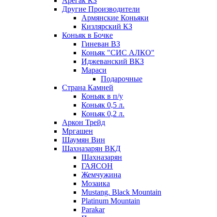
Арегак КЗ
Другие Производители
Армянские Коньяки
Кизлярский КЗ
Коньяк в Бочке
Гиневан ВЗ
Коньяк "СИС АЛКО"
Иджеванский ВКЗ
Мараси
Подарочные
Страна Камней
Коньяк в п/у
Коньяк 0,5 л.
Коньяк 0,2 л.
Аркон Трейд
Мргашен
Шаумян Вин
Шахназарян ВКД
Шахназарян
ГАЯСОН
Жемчужина
Мозаика
Mustang. Black Mountain
Platinum Mountain
Parakar