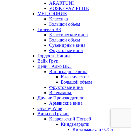
ARARTUNI
VOSKEVAZ ELITE
МЕЦ СЮНИК
Классика
Большой объем
Гиневан ВЗ
Классические вина
Большой объем
Сувенирные вина
Фруктовые вина
Гордость Нации
Вайк Груп
Веди - Алко ВКЗ
Виноградные вина
Классические
Большой объем
Фруктовые вина
В керамике
Другие Производители
Армянские вина
Givany Wine
Вина из Грузии
Кварельский Погреб
Киндзмараули
Киндзмараули 0,75л