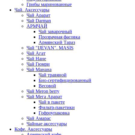
Грибы маринованные
Чай. Аксессуары
Чай Арарат
Чай Darman
АРМЧАЙ
Чай заварочный
Прозрачная фасовка
Армянский Тараз
Чай "IJEVAN". MASIS
Чай Агат
Чай Нане
Чай Гюмри
Чай Манана
Чай травяной
Био-сертифицированный
Весовой
Чай Meron berry
Чай Мега Арарат
Чай в пакете
Фильтр-пакетики
Гофроупаковка
Чай Амарас
Чайные аксессуары
Кофе. Аксессуары
Армянский кофе