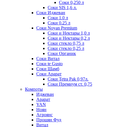
Соки 0,250 л
Соки SIS 1,6 л.
Соки Иджеван
Соки 1.0 л
Соки 0.25 л
Соки Noyan Premium
Соки и Нектары 1,0 л
Соки и Нектары 0,2 л
Соки стекло 0,75 л
Соки стекло 0,25 л
Соки Органик
Соки Витал
Соки te Gusto
Соки Шамб
Соки Арарат
Соки Tetra Pak 0,97л.
Соки Премиум ст. 0,75
Компоты
Иджеван
Арарат
YAN
Ноян
Агроянс
Прошян Фуд
Витал