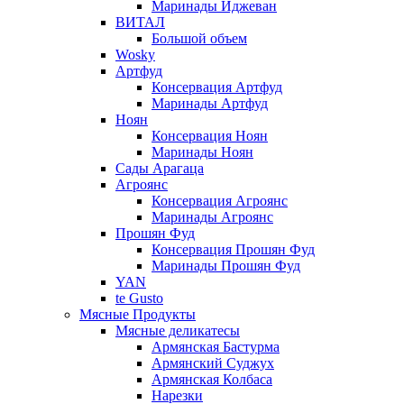
Маринады Иджеван
ВИТАЛ
Большой объем
Wosky
Артфуд
Консервация Артфуд
Маринады Артфуд
Ноян
Консервация Ноян
Маринады Ноян
Сады Арагаца
Агроянс
Консервация Агроянс
Маринады Агроянс
Прошян Фуд
Консервация Прошян Фуд
Маринады Прошян Фуд
YAN
te Gusto
Мясные Продукты
Мясные деликатесы
Армянская Бастурма
Армянский Суджух
Армянская Колбаса
Нарезки