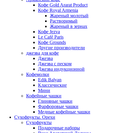
Кофе Gold Ararat Product
Кофе Royal Armenia
Жареный молотый
Растворимый
Жареный в зернах
Кофе Jezva
Le Café Paris
Кофе Grounds
Другие производители
джезва для кофе
Джезва
Джезва с песком
Джезва индукционной
Кофемолки
Edik Balyan
Классичиские
Мини
Кофейные чашки
Глиняные чашки
Фарфоровые чашки
Медные кофейные чашки
Сухофрукты. Орехи
Сухофрукты
Подарочные наборы