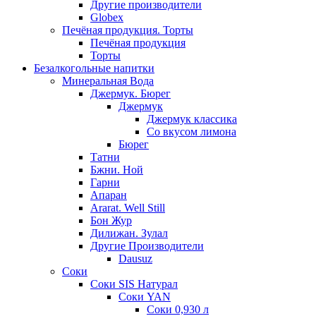
Другие производители
Globex
Печёная продукция. Торты
Печёная продукция
Торты
Безалкогольные напитки
Минеральная Вода
Джермук. Бюрег
Джермук
Джермук классика
Со вкусом лимона
Бюрег
Татни
Бжни. Ной
Гарни
Апаран
Ararat. Well Still
Бон Жур
Дилижан. Зулал
Другие Производители
Dausuz
Соки
Соки SIS Натурал
Соки YAN
Соки 0,930 л