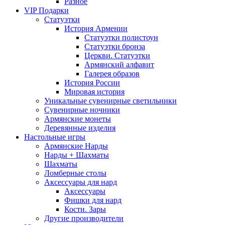
Разное
VIP Подарки
Статуэтки
История Армении
Статуэтки полистоун
Статуэтки бронза
Церкви. Статуэтки
Армянский алфавит
Галерея образов
История России
Мировая история
Уникальные сувенирные светильники
Сувенирные ночники
Армянские монеты
Деревянные изделия
Настольные игры
Армянские Нарды
Нарды + Шахматы
Шахматы
Ломберные столы
Аксессуары для нард
Аксессуары
Фишки для нард
Кости. Зары
Другие производители