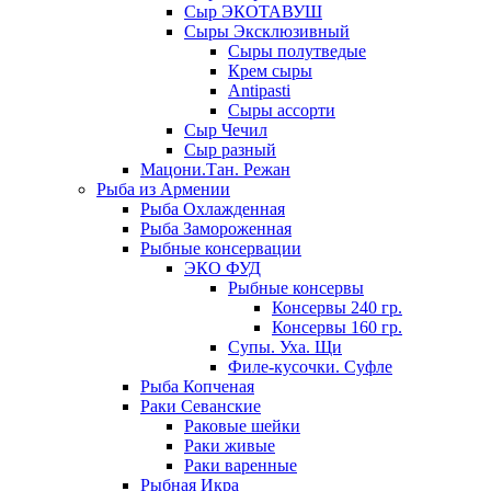
Сыр ЭКОТАВУШ
Сыры Эксклюзивный
Сыры полутведые
Крем сыры
Antipasti
Сыры ассорти
Сыр Чечил
Сыр разный
Мацони.Тан. Режан
Рыба из Армении
Рыба Охлажденная
Рыба Замороженная
Рыбные консервации
ЭКО ФУД
Рыбные консервы
Консервы 240 гр.
Консервы 160 гр.
Супы. Уха. Щи
Филе-кусочки. Суфле
Рыба Копченая
Раки Севанские
Раковые шейки
Раки живые
Раки варенные
Рыбная Икра