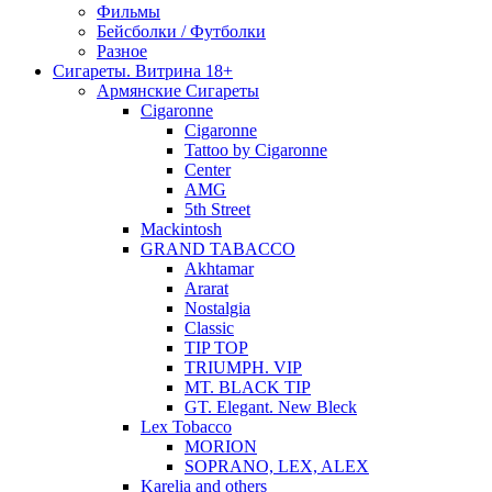
Фильмы
Бейсболки / Футболки
Разное
Сигареты. Витрина 18+
Армянские Сигареты
Cigaronne
Cigaronne
Tattoo by Cigaronne
Center
AMG
5th Street
Mackintosh
GRAND TABACCO
Akhtamar
Ararat
Nostalgia
Classic
TIP TOP
TRIUMPH. VIP
MT. BLACK TIP
GT. Elegant. New Bleck
Lex Tobacco
MORION
SOPRANO, LEX, ALEX
Karelia and others