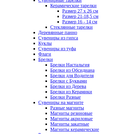
Сувенирные тарелки
Керамические тарелки
Размер 27 х 26 см
Размер 21-18,5 см
Размер 16 - 14 см
Стеклянные тарелки
Деревянные панно
Сувениры из гипса
Куклы
Сувениры из туфа
Флаги
Брелки
Брелки Настальгия
Брелки из Обсидиана
Брелки для Водителя
Брелки с Буквами
Брелки из Дерева
Брелки из Керамики
Брелки Разные
Сувениры на магните
Разные магниты
Магниты резиновые
Магниты акриловые
Магниты закатные
Магниты керамические