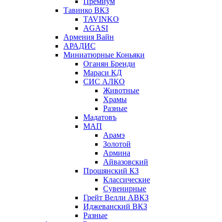
Премиум
Тавинко ВКЗ
TAVINKO
AGASI
Армения Вайн
АРАДИС
Миниатюрные Коньяки
Оганян Бренди
Мараси КД
СИС АЛКО
Животные
Храмы
Разные
Мадатовъ
МАП
Арамэ
Золотой
Армина
Айвазовский
Прошянский КЗ
Классические
Сувенирные
Грейт Велли АВКЗ
Иджеванский ВКЗ
Разные