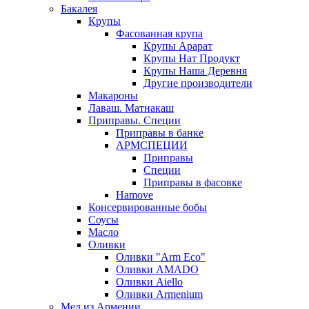
Бакалея
Крупы
Фасованная крупа
Крупы Арарат
Крупы Нат Продукт
Крупы Наша Деревня
Другие производители
Макароны
Лаваш. Матнакаш
Приправы. Специи
Приправы в банке
АРМСПЕЦИИ
Приправы
Специи
Приправы в фасовке
Hamove
Консервированные бобы
Соусы
Масло
Оливки
Оливки "Arm Eco"
Оливки AMADO
Оливки Aiello
Оливки Armenium
Мед из Армении