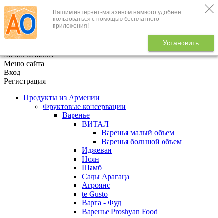
Нашим интернет-магазином намного удобнее
+7 (495) 646-888-1
пользоваться с помощью бесплатного
приложения!
В корзине
0
товаров
Установить
x
Меню каталога
Меню сайта
Вход
Регистрация
Продукты из Армении
Фруктовые консервации
Варенье
ВИТАЛ
Варенья малый объем
Варенья большой объем
Иджеван
Ноян
Шамб
Сады Арагаца
Агроянс
te Gusto
Варга - Фуд
Варенье Proshyan Food