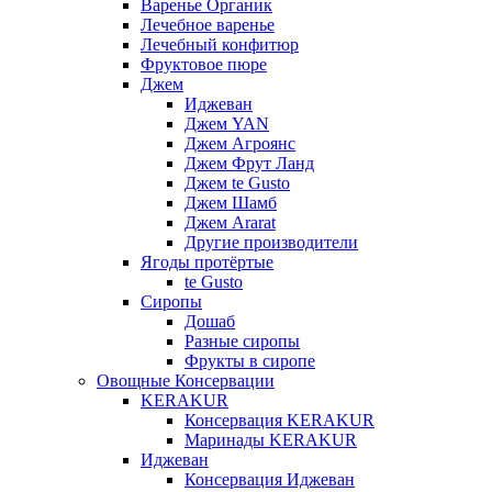
Варенье Органик
Лечебное варенье
Лечебный конфитюр
Фруктовое пюре
Джем
Иджеван
Джем YAN
Джем Агроянс
Джем Фрут Ланд
Джем te Gusto
Джем Шамб
Джем Ararat
Другие производители
Ягоды протёртые
te Gusto
Сиропы
Дошаб
Разные сиропы
Фрукты в сиропе
Овощные Консервации
KERAKUR
Консервация KERAKUR
Маринады KERAKUR
Иджеван
Консервация Иджеван