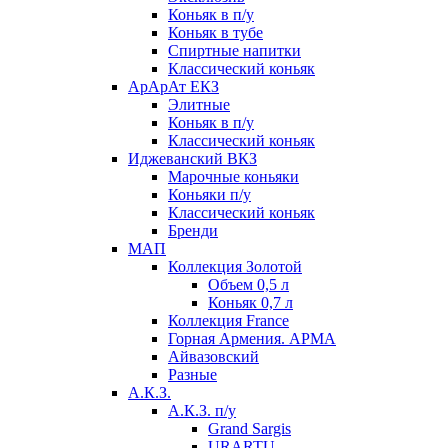
Коньяк в п/у
Коньяк в тубе
Спиртные напитки
Классический коньяк
АрАрАт ЕКЗ
Элитные
Коньяк в п/у
Классический коньяк
Иджеванский ВКЗ
Марочные коньяки
Коньяки п/у
Классический коньяк
Бренди
МАП
Коллекция Золотой
Объем 0,5 л
Коньяк 0,7 л
Коллекция France
Горная Армения. АРМА
Айвазовский
Разные
А.К.З.
А.К.З. п/у
Grand Sargis
URARTU