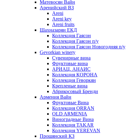
Матевосян Вайн
Аренийский ВЗ
Areni
Areni key
Areni fruits
Шахназарян ЕКД
Коллекция Гаясон
Коллекция Гаясон п/у
Коллекция Гаясон Новогодняя п/у
Gevorkian winery
Сувенирные вина
Фруктовые вина
АРИАЦ. АНАИС
Коллекция КОРОНА
Коллекция Геворкян
Крепленые вина
Абрикосовый Бренди
Армения Вайн
Фруктовые Вина
Коллекция ORRAN
OLD ARMENIA
Виноградные Вина
Коллекция TAKAR
Коллекция YEREVAN
Прошянский КЗ