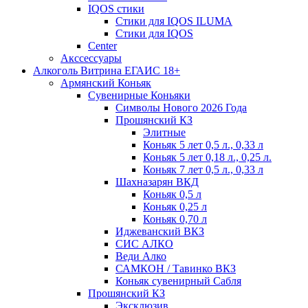
IQOS стики
Стики для IQOS ILUMA
Стики для IQOS
Сenter
Акссессуары
Алкоголь Витрина ЕГАИС 18+
Армянский Коньяк
Сувенирные Коньяки
Символы Нового 2026 Года
Прошянский КЗ
Элитные
Коньяк 5 лет 0,5 л., 0,33 л
Коньяк 5 лет 0,18 л., 0,25 л.
Коньяк 7 лет 0,5 л., 0,33 л
Шахназарян ВКД
Коньяк 0,5 л
Коньяк 0,25 л
Коньяк 0,70 л
Иджеванский ВКЗ
СИС АЛКО
Веди Алко
САМКОН / Тавинко ВКЗ
Коньяк сувенирный Сабля
Прошянский КЗ
Эксклюзив