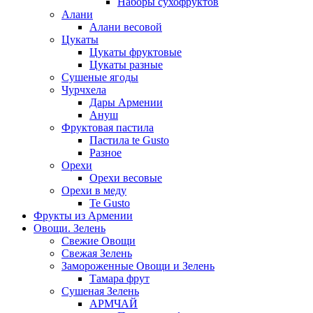
Наборы сухофруктов
Алани
Алани весовой
Цукаты
Цукаты фруктовые
Цукаты разные
Сушеные ягоды
Чурчхела
Дары Армении
Ануш
Фруктовая пастила
Пастила te Gusto
Разное
Орехи
Орехи весовые
Орехи в меду
Te Gusto
Фрукты из Армении
Овощи. Зелень
Свежие Овощи
Свежая Зелень
Замороженные Овощи и Зелень
Тамара фрут
Сушеная Зелень
АРМЧАЙ