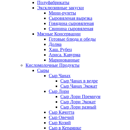
Полуфабрикаты
Эксклюзивные закуски
Мини-рулеты
Сыровяленая вырезка
Говядина сыровяленая
Свинина сыровяленая
Мясные Консервации
Готовые блюда и обеды
Долма
Хаш. Рубец
Ариса. Кавурма
Маринованные
Кисломолочные Продукты
Сыры
Сыр Чанах
Сыр Чанах в ведре
Сыр Чанах Экокат
Сыр Лори
Сыр Лори Премиум
Сыр Лори Экокат
Сыр Лори разный
Сыр Качотта
Сыр Овечий
Сыр Козий
Сыр в Керамике