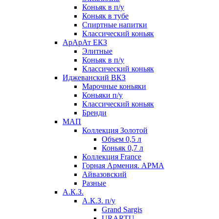
Коньяк в п/у
Коньяк в тубе
Спиртные напитки
Классический коньяк
АрАрАт ЕКЗ
Элитные
Коньяк в п/у
Классический коньяк
Иджеванский ВКЗ
Марочные коньяки
Коньяки п/у
Классический коньяк
Бренди
МАП
Коллекция Золотой
Объем 0,5 л
Коньяк 0,7 л
Коллекция France
Горная Армения. АРМА
Айвазовский
Разные
А.К.З.
А.К.З. п/у
Grand Sargis
URARTU