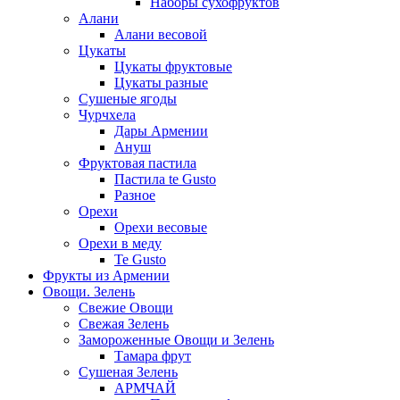
Наборы сухофруктов
Алани
Алани весовой
Цукаты
Цукаты фруктовые
Цукаты разные
Сушеные ягоды
Чурчхела
Дары Армении
Ануш
Фруктовая пастила
Пастила te Gusto
Разное
Орехи
Орехи весовые
Орехи в меду
Te Gusto
Фрукты из Армении
Овощи. Зелень
Свежие Овощи
Свежая Зелень
Замороженные Овощи и Зелень
Тамара фрут
Сушеная Зелень
АРМЧАЙ