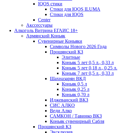
IQOS стики
Стики для IQOS ILUMA
Стики для IQOS
Сenter
Акссессуары
Алкоголь Витрина ЕГАИС 18+
Армянский Коньяк
Сувенирные Коньяки
Символы Нового 2026 Года
Прошянский КЗ
Элитные
Коньяк 5 лет 0,5 л., 0,33 л
Коньяк 5 лет 0,18 л., 0,25 л.
Коньяк 7 лет 0,5 л., 0,33 л
Шахназарян ВКД
Коньяк 0,5 л
Коньяк 0,25 л
Коньяк 0,70 л
Иджеванский ВКЗ
СИС АЛКО
Веди Алко
САМКОН / Тавинко ВКЗ
Коньяк сувенирный Сабля
Прошянский КЗ
Эксклюзив