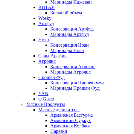
Маринады Иджеван
ВИТАЛ
Большой объем
Wosky
Артфуд
Консервация Артфуд
Маринады Артфуд
Ноян
Консервация Ноян
Маринады Ноян
Сады Арагаца
Агроянс
Консервация Агроянс
Маринады Агроянс
Прошян Фуд
Консервация Прошян Фуд
Маринады Прошян Фуд
YAN
te Gusto
Мясные Продукты
Мясные деликатесы
Армянская Бастурма
Армянский Суджух
Армянская Колбаса
Нарезки