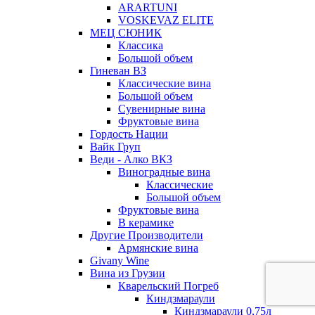
ARARTUNI
VOSKEVAZ ELITE
МЕЦ СЮНИК
Классика
Большой объем
Гиневан ВЗ
Классические вина
Большой объем
Сувенирные вина
Фруктовые вина
Гордость Нации
Вайк Груп
Веди - Алко ВКЗ
Виноградные вина
Классические
Большой объем
Фруктовые вина
В керамике
Другие Производители
Армянские вина
Givany Wine
Вина из Грузии
Кварельский Погреб
Киндзмараули
Киндзмараули 0,75л