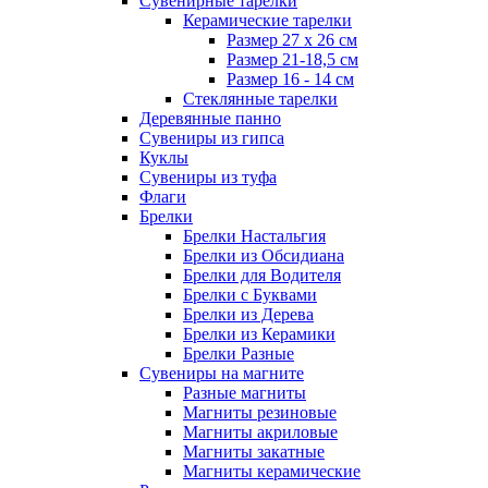
Сувенирные тарелки
Керамические тарелки
Размер 27 х 26 см
Размер 21-18,5 см
Размер 16 - 14 см
Стеклянные тарелки
Деревянные панно
Сувениры из гипса
Куклы
Сувениры из туфа
Флаги
Брелки
Брелки Настальгия
Брелки из Обсидиана
Брелки для Водителя
Брелки с Буквами
Брелки из Дерева
Брелки из Керамики
Брелки Разные
Сувениры на магните
Разные магниты
Магниты резиновые
Магниты акриловые
Магниты закатные
Магниты керамические