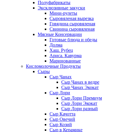
Полуфабрикаты
Эксклюзивные закуски
Мини-рулеты
Сыровяленая вырезка
Говядина сыровяленая
Свинина сыровяленая
Мясные Консервации
Готовые блюда и обеды
Долма
Хаш. Рубец
Ариса. Кавурма
Маринованные
Кисломолочные Продукты
Сыры
Сыр Чанах
Сыр Чанах в ведре
Сыр Чанах Экокат
Сыр Лори
Сыр Лори Премиум
Сыр Лори Экокат
Сыр Лори разный
Сыр Качотта
Сыр Овечий
Сыр Козий
Сыр в Керамике