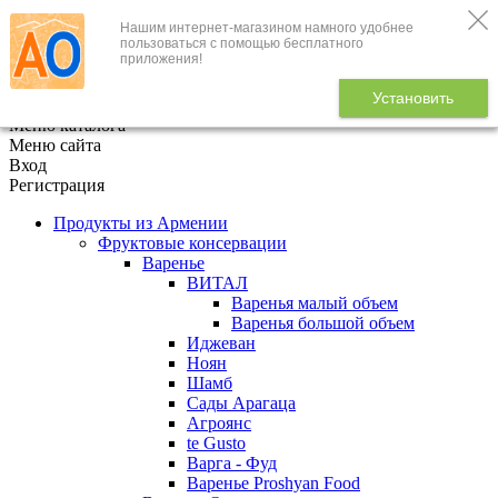
Нашим интернет-магазином намного удобнее
+7 (495) 646-888-1
пользоваться с помощью бесплатного
приложения!
В корзине
0
товаров
Установить
x
Меню каталога
Меню сайта
Вход
Регистрация
Продукты из Армении
Фруктовые консервации
Варенье
ВИТАЛ
Варенья малый объем
Варенья большой объем
Иджеван
Ноян
Шамб
Сады Арагаца
Агроянс
te Gusto
Варга - Фуд
Варенье Proshyan Food