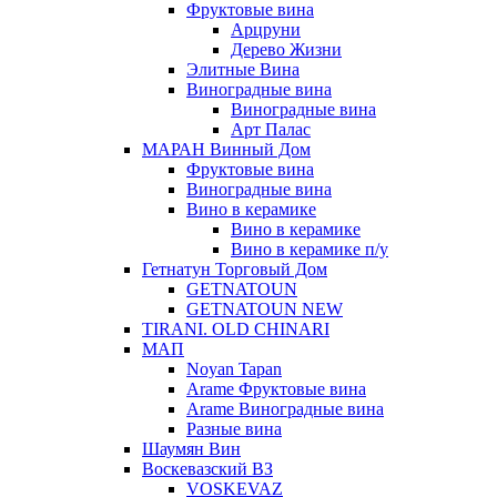
Фруктовые вина
Арцруни
Дерево Жизни
Элитные Вина
Виноградные вина
Виноградные вина
Арт Палас
МАРАН Винный Дом
Фруктовые вина
Виноградные вина
Вино в керамике
Вино в керамике
Вино в керамике п/у
Гетнатун Торговый Дом
GETNATOUN
GETNATOUN NEW
TIRANI. OLD CHINARI
МАП
Noyan Tapan
Arame Фруктовые вина
Arame Виноградные вина
Разные вина
Шаумян Вин
Воскевазский ВЗ
VOSKEVAZ