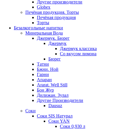
Другие производители
Globex
Печёная продукция. Торты
Печёная продукция
Торты
Безалкогольные напитки
Минеральная Вода
Джермук. Бюрег
Джермук
Джермук классика
Со вкусом лимона
Бюрег
Татни
Бжни. Ной
Гарни
Апаран
Ararat. Well Still
Бон Жур
Дилижан. Зулал
Другие Производители
Dausuz
Соки
Соки SIS Натурал
Соки YAN
Соки 0,930 л