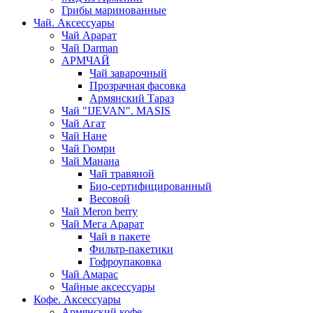
Грибы маринованные
Чай. Аксессуары
Чай Арарат
Чай Darman
АРМЧАЙ
Чай заварочный
Прозрачная фасовка
Армянский Тараз
Чай "IJEVAN". MASIS
Чай Агат
Чай Нане
Чай Гюмри
Чай Манана
Чай травяной
Био-сертифицированный
Весовой
Чай Meron berry
Чай Мега Арарат
Чай в пакете
Фильтр-пакетики
Гофроупаковка
Чай Амарас
Чайные аксессуары
Кофе. Аксессуары
Армянский кофе