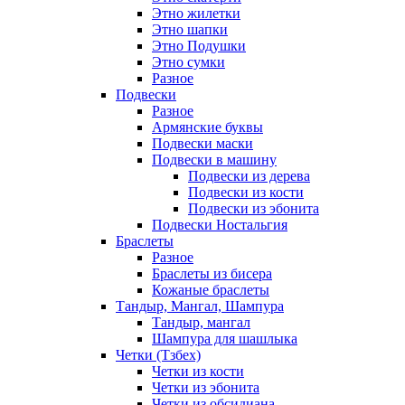
Этно жилетки
Этно шапки
Этно Подушки
Этно сумки
Разное
Подвески
Разное
Армянские буквы
Подвески маски
Подвески в машину
Подвески из дерева
Подвески из кости
Подвески из эбонита
Подвески Ностальгия
Браслеты
Разное
Браслеты из бисера
Кожаные браслеты
Тандыр, Мангал, Шампура
Тандыр, мангал
Шампура для шашлыка
Четки (Тзбех)
Четки из кости
Четки из эбонита
Четки из обсидиана