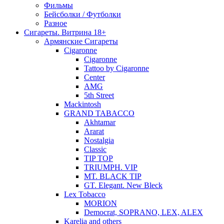
Фильмы
Бейсболки / Футболки
Разное
Сигареты. Витрина 18+
Армянские Сигареты
Cigaronne
Cigaronne
Tattoo by Cigaronne
Center
AMG
5th Street
Mackintosh
GRAND TABACCO
Akhtamar
Ararat
Nostalgia
Classic
TIP TOP
TRIUMPH. VIP
MT. BLACK TIP
GT. Elegant. New Bleck
Lex Tobacco
MORION
Democrat, SOPRANO, LEX, ALEX
Karelia and others