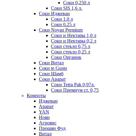
Соки 0,250 л
Соки SIS 1,6 л.
Соки Иджеван
Соки 1.0 л
Соки 0.25 л
Соки Noyan Premium
Соки и Нектары 1,0 л
Соки и Нектары 0,2 л
Соки стекло 0,75 л
Соки стекло 0,25 л
Соки Органик
Соки Витал
Соки te Gusto
Соки Шамб
Соки Арарат
Соки Tetra Pak 0,97л.
Соки Премиум ст. 0,75
Компоты
Иджеван
Арарат
YAN
Ноян
Агроянс
Прошян Фуд
Витал