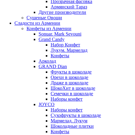
Прозрачная фасовка
Армянский Тараз
Другие производители
Сушеные Овощи
Сладости из Армении
Конфеты из Армении
Sonuar. Mark Sevouni
Grand Candy
Набор Конфет
Лукум. Мармелад
Конфеты
Арколад
GRAND Dian
Фрукты в шоколаде
Орехи в шоколаде
Драже в шоколаде
ШокоХит в шоколаде
Семечки в шоколаде
Наборы конфет
JOYCO
Наборы конфет
Сухофрукты в шоколаде
Мармелад. Лукум
Шоколадные плитки
Конфеты