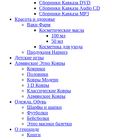
Сборники Кавказа DVD
Сборники Кавказа Audio CD
Сборники Кавказа MP3
Красота и здоровье
Ваки Фарм
Косметические масла
100 мл
50 мл
Косметика для ухода
Продукция Наринэ
Детские игры
Армянские Этно Ковры
Коврики
Половики
Ковры Модерн
3 D Ковры
Классические Ковры
Армянские Ковры
Одежда. Обувь
Шарфы и шапки
Футболки
Бейсболки
Этно масики балетки
О геноциде
Книги