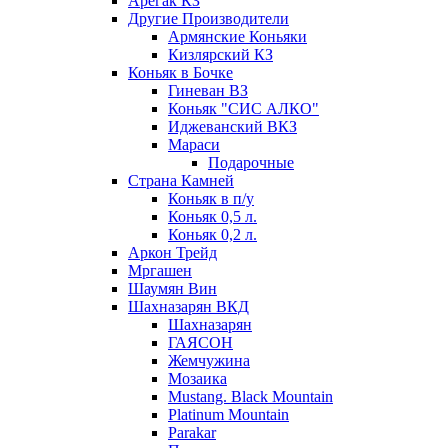
Арегак КЗ
Другие Производители
Армянские Коньяки
Кизлярский КЗ
Коньяк в Бочке
Гиневан ВЗ
Коньяк "СИС АЛКО"
Иджеванский ВКЗ
Мараси
Подарочные
Страна Камней
Коньяк в п/у
Коньяк 0,5 л.
Коньяк 0,2 л.
Аркон Трейд
Мргашен
Шаумян Вин
Шахназарян ВКД
Шахназарян
ГАЯСОН
Жемчужина
Мозаика
Mustang. Black Mountain
Platinum Mountain
Parakar