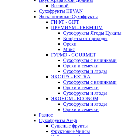
Вкус Араратской Долины
Весовой
Сухофрукты IJEVAN
Эксклюзивные Сухофрукты
ГИФТ - GIFT
ПРЕМИУМ - PREMIUM
Сухофрукты Ягоды Цукаты
Конфеты от природы
Орехи
Микс
ГУРМЭ - GOURMET
Сухофрукты с начинками
Орехи и семечки
Сухофрукты и ягоды
ЭКСТРА - EXTRA
Сухофрукты с начинками
Орехи и семечки
Сухофрукты и ягоды
ЭКОНОМ - ECONOM
Сухофрукты и ягоды
Орехи и семечки
Разное
Сухофрукты Aregi
Сушеные фрукты
Фруктовые Чипсы