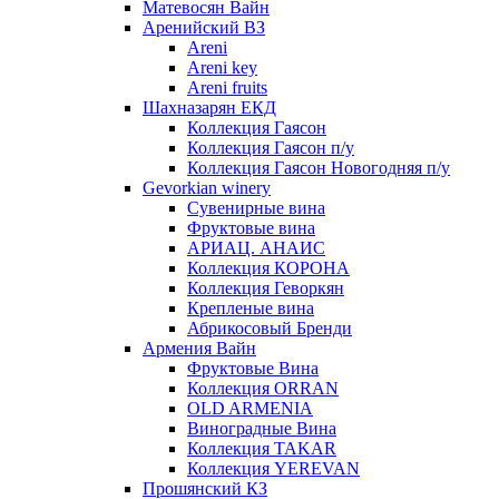
Матевосян Вайн
Аренийский ВЗ
Areni
Areni key
Areni fruits
Шахназарян ЕКД
Коллекция Гаясон
Коллекция Гаясон п/у
Коллекция Гаясон Новогодняя п/у
Gevorkian winery
Сувенирные вина
Фруктовые вина
АРИАЦ. АНАИС
Коллекция КОРОНА
Коллекция Геворкян
Крепленые вина
Абрикосовый Бренди
Армения Вайн
Фруктовые Вина
Коллекция ORRAN
OLD ARMENIA
Виноградные Вина
Коллекция TAKAR
Коллекция YEREVAN
Прошянский КЗ