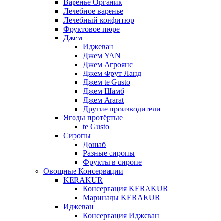
Варенье Органик
Лечебное варенье
Лечебный конфитюр
Фруктовое пюре
Джем
Иджеван
Джем YAN
Джем Агроянс
Джем Фрут Ланд
Джем te Gusto
Джем Шамб
Джем Ararat
Другие производители
Ягоды протёртые
te Gusto
Сиропы
Дошаб
Разные сиропы
Фрукты в сиропе
Овощные Консервации
KERAKUR
Консервация KERAKUR
Маринады KERAKUR
Иджеван
Консервация Иджеван