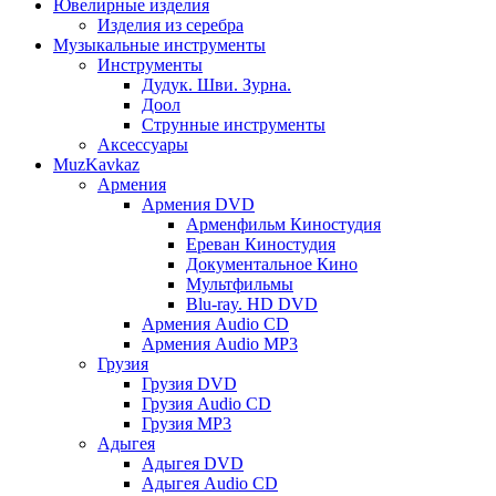
Ювелирные изделия
Изделия из серебра
Музыкальные инструменты
Инструменты
Дудук. Шви. Зурна.
Доол
Струнные инструменты
Аксессуары
MuzKavkaz
Армения
Армения DVD
Арменфильм Киностудия
Ереван Киностудия
Документальное Кино
Мультфильмы
Blu-ray. HD DVD
Армения Audio CD
Армения Audio MP3
Грузия
Грузия DVD
Грузия Audio CD
Грузия MP3
Адыгея
Адыгея DVD
Адыгея Audio CD