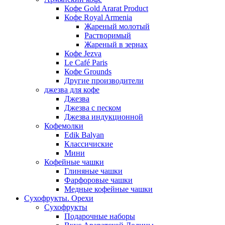
Кофе Gold Ararat Product
Кофе Royal Armenia
Жареный молотый
Растворимый
Жареный в зернах
Кофе Jezva
Le Café Paris
Кофе Grounds
Другие производители
джезва для кофе
Джезва
Джезва с песком
Джезва индукционной
Кофемолки
Edik Balyan
Классичиские
Мини
Кофейные чашки
Глиняные чашки
Фарфоровые чашки
Медные кофейные чашки
Сухофрукты. Орехи
Сухофрукты
Подарочные наборы