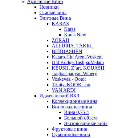
Армянское Вино
Новинки
Старые вина
Элитные Вина
KARAS
Karas
Karas New
ZORAH
ALLURIA. TAKRI.
BERDASHEN
Kataro.Hin Areni.Voskeni
Old Bridge.Tushpa.Malani
KEUSH. Z’art. KOUASH
Jraghatspanyan Winery
Voskevaz - Qotot
Trinity. KOOR. Jan
VAN ARDI
Иджеванский ВКЗ
Коллекционные вина
Виноградные вина
Вина 0,75 л
Большой объем
Эксклюзивные вина
Фруктовые вина
Cувенирные вина