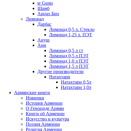
te Gusto
Шамб
Арцах Био
Лимонад
Дарбас
Лимонад 0,5 л. Стекло
Лимонад 1,25 л. ПЭТ
Ануш
Ани
Лимонад 0,5 л ст
Лимонад 0,5 л ПЭТ
Лимонад 1,0 л ПЭТ
Лимонад 1,5 л ПЭТ
Другие производители
Натахтари
Натахтари 0,5л
Натахтари 1,0л
Армянские книги
Новинки
История Армении
О Геноциде Армян
Книги об Армении
Иcкусство и культура
Поэзия Армении
Религия Армении