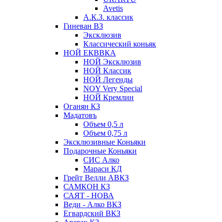
Avetis
А.К.З. классик
Гиневан ВЗ
Эксклюзив
Классический коньяк
НОЙ ЕКВВКА
НОЙ Эксклюзив
НОЙ Классик
НОЙ Легенды
NOY Very Speсial
НОЙ Кремлин
Оганян КЗ
Мадатовъ
Объем 0,5 л
Объем 0,75 л
Эксклюзивные Коньяки
Подарочные Коньяки
СИС Алко
Мараси КД
Грейт Велли АВКЗ
САМКОН КЗ
САЯТ - НОВА
Веди - Алко ВКЗ
Егвардский ВКЗ