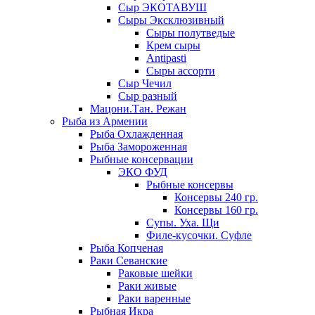
Сыр ЭКОТАВУШ
Сыры Эксклюзивный
Сыры полутведые
Крем сыры
Antipasti
Сыры ассорти
Сыр Чечил
Сыр разный
Мацони.Тан. Режан
Рыба из Армении
Рыба Охлажденная
Рыба Замороженная
Рыбные консервации
ЭКО ФУД
Рыбные консервы
Консервы 240 гр.
Консервы 160 гр.
Супы. Уха. Щи
Филе-кусочки. Суфле
Рыба Копченая
Раки Севанские
Раковые шейки
Раки живые
Раки варенные
Рыбная Икра