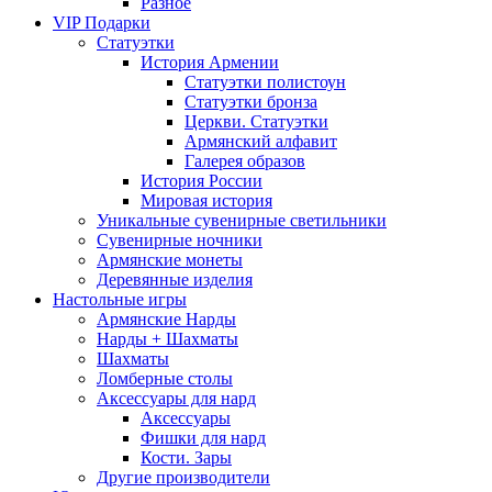
Разное
VIP Подарки
Статуэтки
История Армении
Статуэтки полистоун
Статуэтки бронза
Церкви. Статуэтки
Армянский алфавит
Галерея образов
История России
Мировая история
Уникальные сувенирные светильники
Сувенирные ночники
Армянские монеты
Деревянные изделия
Настольные игры
Армянские Нарды
Нарды + Шахматы
Шахматы
Ломберные столы
Аксессуары для нард
Аксессуары
Фишки для нард
Кости. Зары
Другие производители