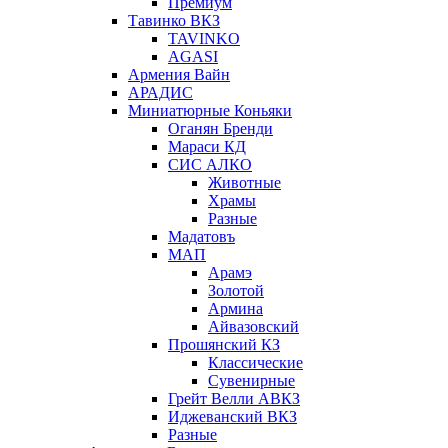
Премиум
Тавинко ВКЗ
TAVINKO
AGASI
Армения Вайн
АРАДИС
Миниатюрные Коньяки
Оганян Бренди
Мараси КД
СИС АЛКО
Животные
Храмы
Разные
Мадатовъ
МАП
Арамэ
Золотой
Армина
Айвазовский
Прошянский КЗ
Классические
Сувенирные
Грейт Велли АВКЗ
Иджеванский ВКЗ
Разные