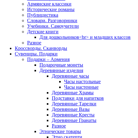
Армянские классики
Исторические романы
Публицистика
Словари. Разговорники
Учебники. Самоучители
Детские книги
Для дошкольников<br> и младших классов
Разное
Кроссворды. Сканворды
Сувениры. Подарки
Подарки – Армения
Подарочные монеты
Деревянные изделия
Деревянные часы
Часы настольные
Часы настенные
Деревянные Храмы
Подставки для напитков
Деревянные Тарелки
Деревянные Вазы
Деревянные Кресты
Деревянные Гранаты
Разное
Этнические товары
Этно скатерти