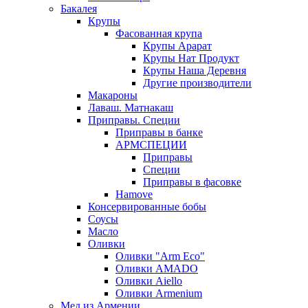
Бакалея
Крупы
Фасованная крупа
Крупы Арарат
Крупы Нат Продукт
Крупы Наша Деревня
Другие производители
Макароны
Лаваш. Матнакаш
Приправы. Специи
Приправы в банке
АРМСПЕЦИИ
Приправы
Специи
Приправы в фасовке
Hamove
Консервированные бобы
Соусы
Масло
Оливки
Оливки "Arm Eco"
Оливки AMADO
Оливки Aiello
Оливки Armenium
Мед из Армении