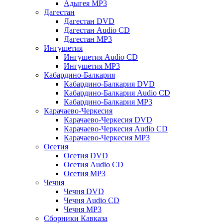
Адыгея MP3
Дагестан
Дагестан DVD
Дагестан Audio CD
Дагестан MP3
Ингушетия
Ингушетия Audio CD
Ингушетия MP3
Кабардино-Балкария
Кабардино-Балкария DVD
Кабардино-Балкария Audio CD
Кабардино-Балкария MP3
Карачаево-Черкесия
Карачаево-Черкесия DVD
Карачаево-Черкесия Audio CD
Карачаево-Черкесия MP3
Осетия
Осетия DVD
Осетия Audio CD
Осетия MP3
Чечня
Чечня DVD
Чечня Audio CD
Чечня MP3
Сборники Кавказа