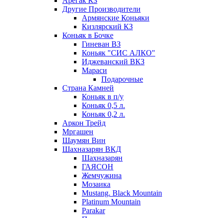
Арегак КЗ
Другие Производители
Армянские Коньяки
Кизлярский КЗ
Коньяк в Бочке
Гиневан ВЗ
Коньяк "СИС АЛКО"
Иджеванский ВКЗ
Мараси
Подарочные
Страна Камней
Коньяк в п/у
Коньяк 0,5 л.
Коньяк 0,2 л.
Аркон Трейд
Мргашен
Шаумян Вин
Шахназарян ВКД
Шахназарян
ГАЯСОН
Жемчужина
Мозаика
Mustang. Black Mountain
Platinum Mountain
Parakar