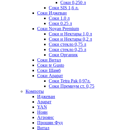
Соки 0,250 л
Соки SIS 1,6 л.
Соки Иджеван
Соки 1.0 л
Соки 0.25 л
Соки Noyan Premium
Соки и Нектары 1,0 л
Соки и Нектары 0,2 л
Соки стекло 0,75 л
Соки стекло 0,25 л
Соки Органик
Соки Витал
Соки te Gusto
Соки Шамб
Соки Арарат
Соки Tetra Pak 0,97л.
Соки Премиум ст. 0,75
Компоты
Иджеван
Арарат
YAN
Ноян
Агроянс
Прошян Фуд
Витал