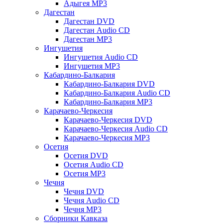
Адыгея MP3
Дагестан
Дагестан DVD
Дагестан Audio CD
Дагестан MP3
Ингушетия
Ингушетия Audio CD
Ингушетия MP3
Кабардино-Балкария
Кабардино-Балкария DVD
Кабардино-Балкария Audio CD
Кабардино-Балкария MP3
Карачаево-Черкесия
Карачаево-Черкесия DVD
Карачаево-Черкесия Audio CD
Карачаево-Черкесия MP3
Осетия
Осетия DVD
Осетия Audio CD
Осетия MP3
Чечня
Чечня DVD
Чечня Audio CD
Чечня MP3
Сборники Кавказа