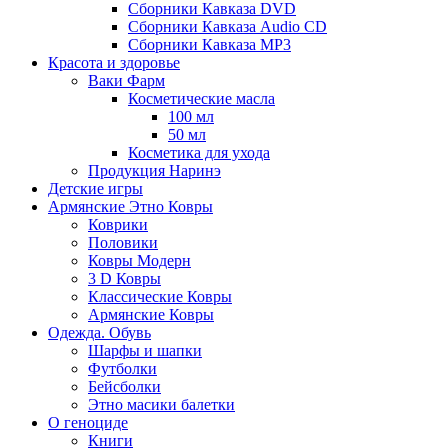
Сборники Кавказа DVD
Сборники Кавказа Audio CD
Сборники Кавказа MP3
Красота и здоровье
Ваки Фарм
Косметические масла
100 мл
50 мл
Косметика для ухода
Продукция Наринэ
Детские игры
Армянские Этно Ковры
Коврики
Половики
Ковры Модерн
3 D Ковры
Классические Ковры
Армянские Ковры
Одежда. Обувь
Шарфы и шапки
Футболки
Бейсболки
Этно масики балетки
О геноциде
Книги