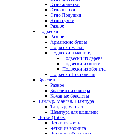
Этно жилетки
Этно шапки
Этно Подушки
Этно сумки
Разное
Подвески
Разное
Армянские буквы
Подвески маски
Подвески в машину
Подвески из дерева
Подвески из кости
Подвески из эбонита
Подвески Ностальгия
Браслеты
Разное
Браслеты из бисера
Кожаные браслеты
Тандыр, Мангал, Шампура
Тандыр, мангал
Шампура для шашлыка
Четки (Тзбех)
Четки из кости
Четки из эбонита
Четки из обсидиана