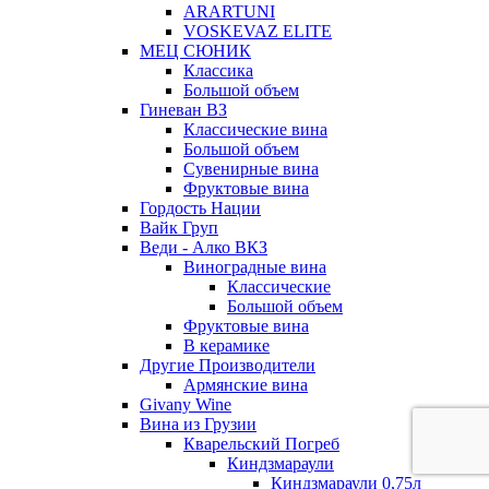
ARARTUNI
VOSKEVAZ ELITE
МЕЦ СЮНИК
Классика
Большой объем
Гиневан ВЗ
Классические вина
Большой объем
Сувенирные вина
Фруктовые вина
Гордость Нации
Вайк Груп
Веди - Алко ВКЗ
Виноградные вина
Классические
Большой объем
Фруктовые вина
В керамике
Другие Производители
Армянские вина
Givany Wine
Вина из Грузии
Кварельский Погреб
Киндзмараули
Киндзмараули 0,75л