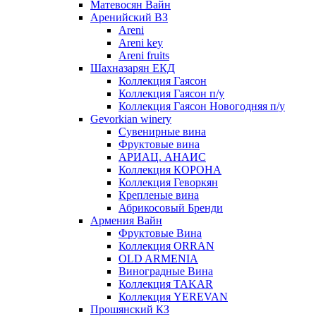
Матевосян Вайн
Аренийский ВЗ
Areni
Areni key
Areni fruits
Шахназарян ЕКД
Коллекция Гаясон
Коллекция Гаясон п/у
Коллекция Гаясон Новогодняя п/у
Gevorkian winery
Сувенирные вина
Фруктовые вина
АРИАЦ. АНАИС
Коллекция КОРОНА
Коллекция Геворкян
Крепленые вина
Абрикосовый Бренди
Армения Вайн
Фруктовые Вина
Коллекция ORRAN
OLD ARMENIA
Виноградные Вина
Коллекция TAKAR
Коллекция YEREVAN
Прошянский КЗ