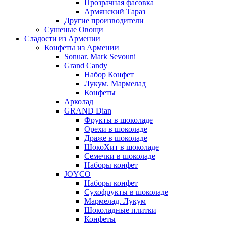
Прозрачная фасовка
Армянский Тараз
Другие производители
Сушеные Овощи
Сладости из Армении
Конфеты из Армении
Sonuar. Mark Sevouni
Grand Candy
Набор Конфет
Лукум. Мармелад
Конфеты
Арколад
GRAND Dian
Фрукты в шоколаде
Орехи в шоколаде
Драже в шоколаде
ШокоХит в шоколаде
Семечки в шоколаде
Наборы конфет
JOYCO
Наборы конфет
Сухофрукты в шоколаде
Мармелад. Лукум
Шоколадные плитки
Конфеты