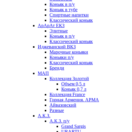
Коньяк в п/у
Коньяк в тубе
Спиртные напитки
Классический коньяк
АрАрАт ЕКЗ
Элитные
Коньяк в п/у
Классический коньяк
Иджеванский ВКЗ
Марочные коньяки
Коньяки п/у
Классический коньяк
Бренди
МАП
Коллекция Золотой
Объем 0,5 л
Коньяк 0,7 л
Коллекция France
Горная Армения. АРМА
Айвазовский
Разные
А.К.З.
А.К.З. п/у
Grand Sargis
URARTU