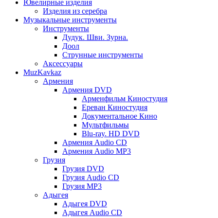
Ювелирные изделия
Изделия из серебра
Музыкальные инструменты
Инструменты
Дудук. Шви. Зурна.
Доол
Струнные инструменты
Аксессуары
MuzKavkaz
Армения
Армения DVD
Арменфильм Киностудия
Ереван Киностудия
Документальное Кино
Мультфильмы
Blu-ray. HD DVD
Армения Audio CD
Армения Audio MP3
Грузия
Грузия DVD
Грузия Audio CD
Грузия MP3
Адыгея
Адыгея DVD
Адыгея Audio CD