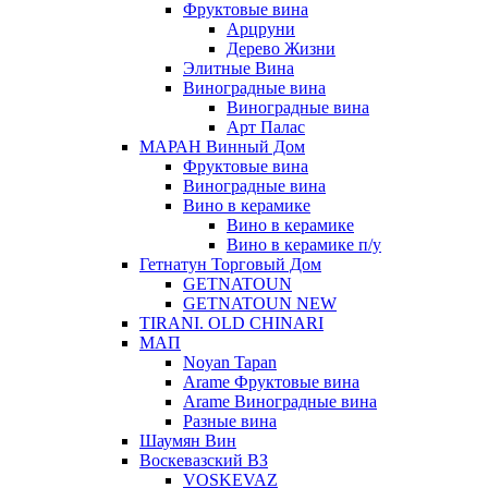
Фруктовые вина
Арцруни
Дерево Жизни
Элитные Вина
Виноградные вина
Виноградные вина
Арт Палас
МАРАН Винный Дом
Фруктовые вина
Виноградные вина
Вино в керамике
Вино в керамике
Вино в керамике п/у
Гетнатун Торговый Дом
GETNATOUN
GETNATOUN NEW
TIRANI. OLD CHINARI
МАП
Noyan Tapan
Arame Фруктовые вина
Arame Виноградные вина
Разные вина
Шаумян Вин
Воскевазский ВЗ
VOSKEVAZ