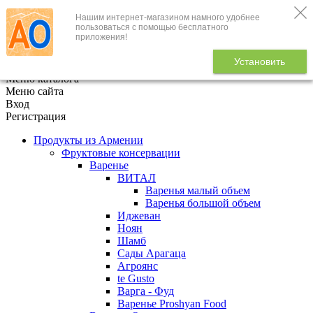
Нашим интернет-магазином намного удобнее
+7 (495) 646-888-1
пользоваться с помощью бесплатного
приложения!
В корзине
0
товаров
Установить
x
Меню каталога
Меню сайта
Вход
Регистрация
Продукты из Армении
Фруктовые консервации
Варенье
ВИТАЛ
Варенья малый объем
Варенья большой объем
Иджеван
Ноян
Шамб
Сады Арагаца
Агроянс
te Gusto
Варга - Фуд
Варенье Proshyan Food