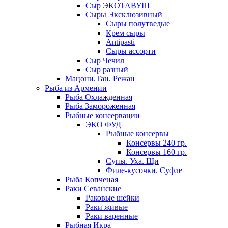
Сыр ЭКОТАВУШ
Сыры Эксклюзивный
Сыры полутведые
Крем сыры
Antipasti
Сыры ассорти
Сыр Чечил
Сыр разный
Мацони.Тан. Режан
Рыба из Армении
Рыба Охлажденная
Рыба Замороженная
Рыбные консервации
ЭКО ФУД
Рыбные консервы
Консервы 240 гр.
Консервы 160 гр.
Супы. Уха. Щи
Филе-кусочки. Суфле
Рыба Копченая
Раки Севанские
Раковые шейки
Раки живые
Раки варенные
Рыбная Икра