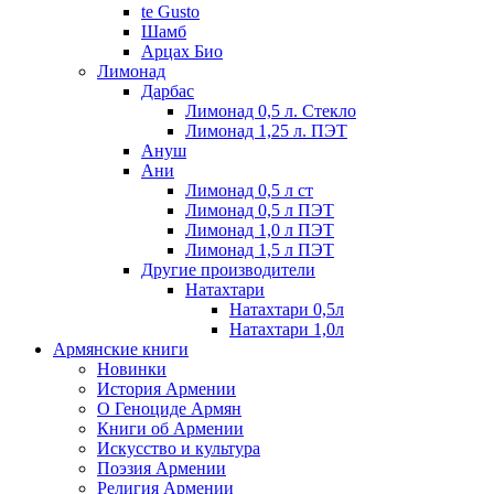
te Gusto
Шамб
Арцах Био
Лимонад
Дарбас
Лимонад 0,5 л. Стекло
Лимонад 1,25 л. ПЭТ
Ануш
Ани
Лимонад 0,5 л ст
Лимонад 0,5 л ПЭТ
Лимонад 1,0 л ПЭТ
Лимонад 1,5 л ПЭТ
Другие производители
Натахтари
Натахтари 0,5л
Натахтари 1,0л
Армянские книги
Новинки
История Армении
О Геноциде Армян
Книги об Армении
Иcкусство и культура
Поэзия Армении
Религия Армении