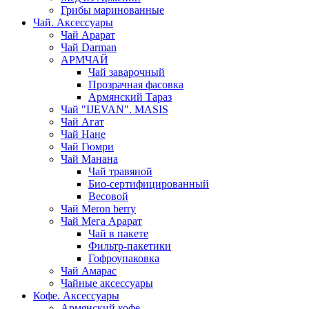
Грибы маринованные
Чай. Аксессуары
Чай Арарат
Чай Darman
АРМЧАЙ
Чай заварочный
Прозрачная фасовка
Армянский Тараз
Чай "IJEVAN". MASIS
Чай Агат
Чай Нане
Чай Гюмри
Чай Манана
Чай травяной
Био-сертифицированный
Весовой
Чай Meron berry
Чай Мега Арарат
Чай в пакете
Фильтр-пакетики
Гофроупаковка
Чай Амарас
Чайные аксессуары
Кофе. Аксессуары
Армянский кофе