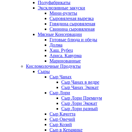
Полуфабрикаты
Эксклюзивные закуски
Мини-рулеты
Сыровяленая вырезка
Говядина сыровяленая
Свинина сыровяленая
Мясные Консервации
Готовые блюда и обеды
Долма
Хаш. Рубец
Ариса. Кавурма
Маринованные
Кисломолочные Продукты
Сыры
Сыр Чанах
Сыр Чанах в ведре
Сыр Чанах Экокат
Сыр Лори
Сыр Лори Премиум
Сыр Лори Экокат
Сыр Лори разный
Сыр Качотта
Сыр Овечий
Сыр Козий
Сыр в Керамике