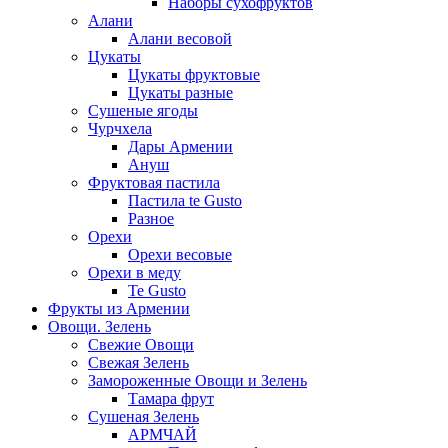
Наборы сухофруктов
Алани
Алани весовой
Цукаты
Цукаты фруктовые
Цукаты разные
Сушеные ягоды
Чурчхела
Дары Армении
Ануш
Фруктовая пастила
Пастила te Gusto
Разное
Орехи
Орехи весовые
Орехи в меду
Te Gusto
Фрукты из Армении
Овощи. Зелень
Свежие Овощи
Свежая Зелень
Замороженные Овощи и Зелень
Тамара фрут
Сушеная Зелень
АРМЧАЙ