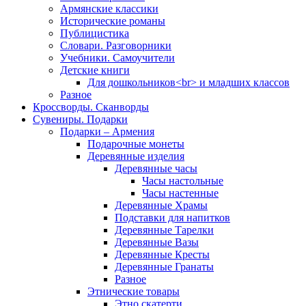
Армянские классики
Исторические романы
Публицистика
Словари. Разговорники
Учебники. Самоучители
Детские книги
Для дошкольников<br> и младших классов
Разное
Кроссворды. Сканворды
Сувениры. Подарки
Подарки – Армения
Подарочные монеты
Деревянные изделия
Деревянные часы
Часы настольные
Часы настенные
Деревянные Храмы
Подставки для напитков
Деревянные Тарелки
Деревянные Вазы
Деревянные Кресты
Деревянные Гранаты
Разное
Этнические товары
Этно скатерти