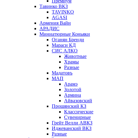
Премиум
Тавинко ВКЗ
TAVINKO
AGASI
Армения Вайн
АРАДИС
Миниатюрные Коньяки
Оганян Бренди
Мараси КД
СИС АЛКО
Животные
Храмы
Разные
Мадатовъ
МАП
Арамэ
Золотой
Армина
Айвазовский
Прошянский КЗ
Классические
Сувенирные
Грейт Велли АВКЗ
Иджеванский ВКЗ
Разные