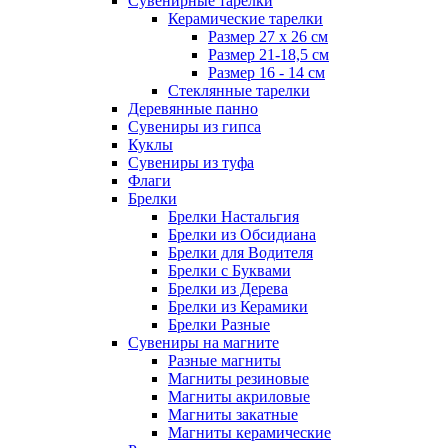
Сувенирные тарелки
Керамические тарелки
Размер 27 х 26 см
Размер 21-18,5 см
Размер 16 - 14 см
Стеклянные тарелки
Деревянные панно
Сувениры из гипса
Куклы
Сувениры из туфа
Флаги
Брелки
Брелки Настальгия
Брелки из Обсидиана
Брелки для Водителя
Брелки с Буквами
Брелки из Дерева
Брелки из Керамики
Брелки Разные
Сувениры на магните
Разные магниты
Магниты резиновые
Магниты акриловые
Магниты закатные
Магниты керамические