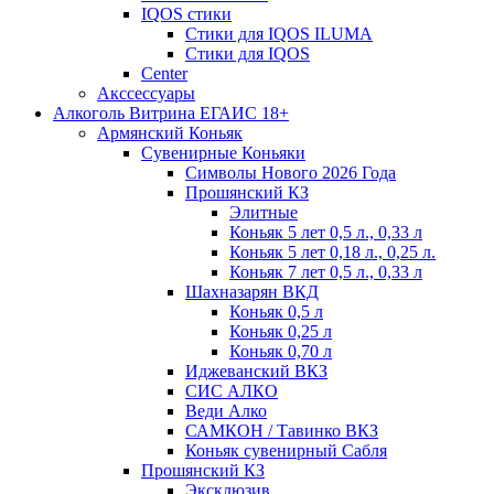
IQOS стики
Стики для IQOS ILUMA
Стики для IQOS
Сenter
Акссессуары
Алкоголь Витрина ЕГАИС 18+
Армянский Коньяк
Сувенирные Коньяки
Символы Нового 2026 Года
Прошянский КЗ
Элитные
Коньяк 5 лет 0,5 л., 0,33 л
Коньяк 5 лет 0,18 л., 0,25 л.
Коньяк 7 лет 0,5 л., 0,33 л
Шахназарян ВКД
Коньяк 0,5 л
Коньяк 0,25 л
Коньяк 0,70 л
Иджеванский ВКЗ
СИС АЛКО
Веди Алко
САМКОН / Тавинко ВКЗ
Коньяк сувенирный Сабля
Прошянский КЗ
Эксклюзив