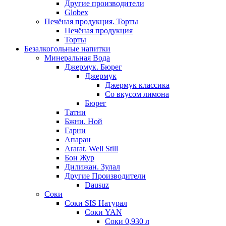
Другие производители
Globex
Печёная продукция. Торты
Печёная продукция
Торты
Безалкогольные напитки
Минеральная Вода
Джермук. Бюрег
Джермук
Джермук классика
Со вкусом лимона
Бюрег
Татни
Бжни. Ной
Гарни
Апаран
Ararat. Well Still
Бон Жур
Дилижан. Зулал
Другие Производители
Dausuz
Соки
Соки SIS Натурал
Соки YAN
Соки 0,930 л