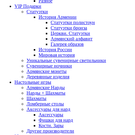
Разное
VIP Подарки
Статуэтки
История Армении
Статуэтки полистоун
Статуэтки бронза
Церкви. Статуэтки
Армянский алфавит
Галерея образов
История России
Мировая история
Уникальные сувенирные светильники
Сувенирные ночники
Армянские монеты
Деревянные изделия
Настольные игры
Армянские Нарды
Нарды + Шахматы
Шахматы
Ломберные столы
Аксессуары для нард
Аксессуары
Фишки для нард
Кости. Зары
Другие производители