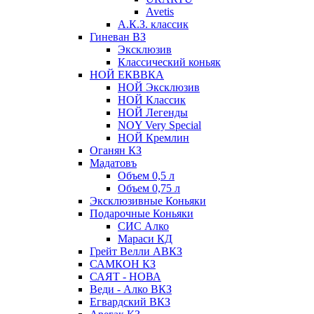
Avetis
А.К.З. классик
Гиневан ВЗ
Эксклюзив
Классический коньяк
НОЙ ЕКВВКА
НОЙ Эксклюзив
НОЙ Классик
НОЙ Легенды
NOY Very Speсial
НОЙ Кремлин
Оганян КЗ
Мадатовъ
Объем 0,5 л
Объем 0,75 л
Эксклюзивные Коньяки
Подарочные Коньяки
СИС Алко
Мараси КД
Грейт Велли АВКЗ
САМКОН КЗ
САЯТ - НОВА
Веди - Алко ВКЗ
Егвардский ВКЗ