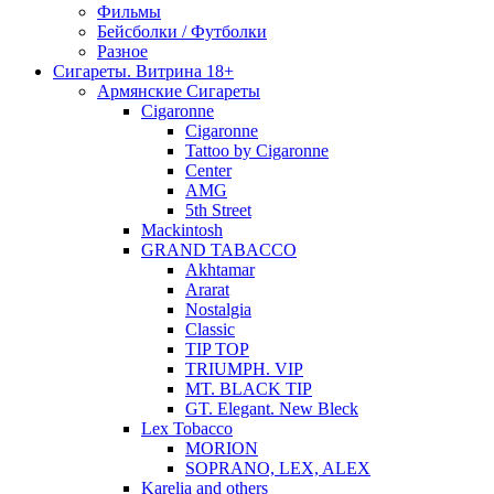
Фильмы
Бейсболки / Футболки
Разное
Сигареты. Витрина 18+
Армянские Сигареты
Cigaronne
Cigaronne
Tattoo by Cigaronne
Center
AMG
5th Street
Mackintosh
GRAND TABACCO
Akhtamar
Ararat
Nostalgia
Classic
TIP TOP
TRIUMPH. VIP
MT. BLACK TIP
GT. Elegant. New Bleck
Lex Tobacco
MORION
SOPRANO, LEX, ALEX
Karelia and others