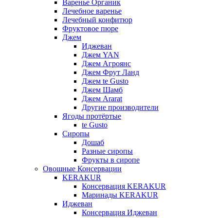
Варенье Органик
Лечебное варенье
Лечебный конфитюр
Фруктовое пюре
Джем
Иджеван
Джем YAN
Джем Агроянс
Джем Фрут Ланд
Джем te Gusto
Джем Шамб
Джем Ararat
Другие производители
Ягоды протёртые
te Gusto
Сиропы
Дошаб
Разные сиропы
Фрукты в сиропе
Овощные Консервации
KERAKUR
Консервация KERAKUR
Маринады KERAKUR
Иджеван
Консервация Иджеван