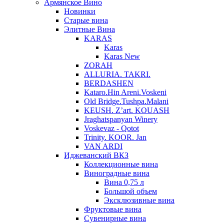
Армянское Вино
Новинки
Старые вина
Элитные Вина
KARAS
Karas
Karas New
ZORAH
ALLURIA. TAKRI.
BERDASHEN
Kataro.Hin Areni.Voskeni
Old Bridge.Tushpa.Malani
KEUSH. Z’art. KOUASH
Jraghatspanyan Winery
Voskevaz - Qotot
Trinity. KOOR. Jan
VAN ARDI
Иджеванский ВКЗ
Коллекционные вина
Виноградные вина
Вина 0,75 л
Большой объем
Эксклюзивные вина
Фруктовые вина
Cувенирные вина