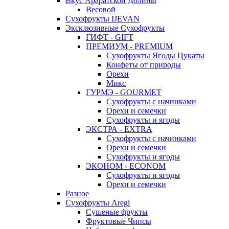
Вкус Араратской Долины
Весовой
Сухофрукты IJEVAN
Эксклюзивные Сухофрукты
ГИФТ - GIFT
ПРЕМИУМ - PREMIUM
Сухофрукты Ягоды Цукаты
Конфеты от природы
Орехи
Микс
ГУРМЭ - GOURMET
Сухофрукты с начинками
Орехи и семечки
Сухофрукты и ягоды
ЭКСТРА - EXTRA
Сухофрукты с начинками
Орехи и семечки
Сухофрукты и ягоды
ЭКОНОМ - ECONOM
Сухофрукты и ягоды
Орехи и семечки
Разное
Сухофрукты Aregi
Сушеные фрукты
Фруктовые Чипсы