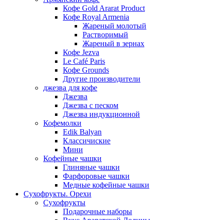
Кофе Gold Ararat Product
Кофе Royal Armenia
Жареный молотый
Растворимый
Жареный в зернах
Кофе Jezva
Le Café Paris
Кофе Grounds
Другие производители
джезва для кофе
Джезва
Джезва с песком
Джезва индукционной
Кофемолки
Edik Balyan
Классичиские
Мини
Кофейные чашки
Глиняные чашки
Фарфоровые чашки
Медные кофейные чашки
Сухофрукты. Орехи
Сухофрукты
Подарочные наборы