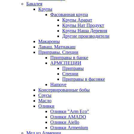
Бакалея
Крупы
Фасованная крупа
Крупы Арарат
Крупы Нат Продукт
Крупы Наша Деревня
Другие производители
Макароны
Лаваш. Матнакаш
Приправы. Специи
Приправы в банке
АРМСПЕЦИИ
Приправы
Специи
Приправы в фасовке
Hamove
Консервированные бобы
Соусы
Масло
Оливки
Оливки "Arm Eco"
Оливки AMADO
Оливки Aiello
Оливки Armenium
Мед из Армении