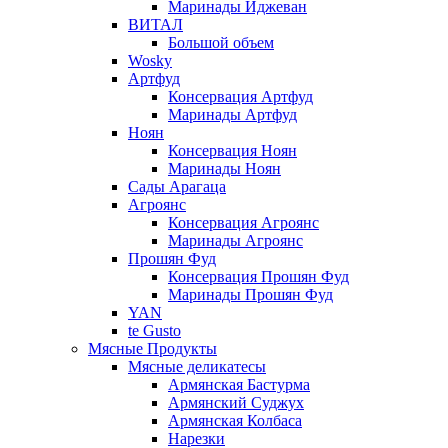
Маринады Иджеван
ВИТАЛ
Большой объем
Wosky
Артфуд
Консервация Артфуд
Маринады Артфуд
Ноян
Консервация Ноян
Маринады Ноян
Сады Арагаца
Агроянс
Консервация Агроянс
Маринады Агроянс
Прошян Фуд
Консервация Прошян Фуд
Маринады Прошян Фуд
YAN
te Gusto
Мясные Продукты
Мясные деликатесы
Армянская Бастурма
Армянский Суджух
Армянская Колбаса
Нарезки