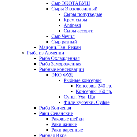
Сыр ЭКОТАВУШ
Сыры Эксклюзивный
Сыры полутведые
Крем сыры
Antipasti
Сыры ассорти
Сыр Чечил
Сыр разный
Мацони.Тан. Режан
Рыба из Армении
Рыба Охлажденная
Рыба Замороженная
Рыбные консервации
ЭКО ФУД
Рыбные консервы
Консервы 240 гр.
Консервы 160 гр.
Супы. Уха. Щи
Филе-кусочки. Суфле
Рыба Копченая
Раки Севанские
Раковые шейки
Раки живые
Раки варенные
Рыбная Икра