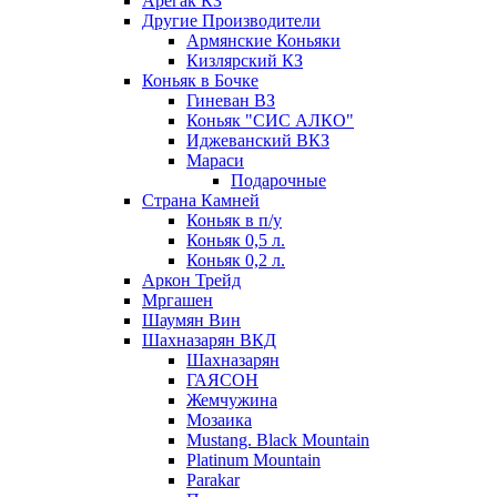
Арегак КЗ
Другие Производители
Армянские Коньяки
Кизлярский КЗ
Коньяк в Бочке
Гиневан ВЗ
Коньяк "СИС АЛКО"
Иджеванский ВКЗ
Мараси
Подарочные
Страна Камней
Коньяк в п/у
Коньяк 0,5 л.
Коньяк 0,2 л.
Аркон Трейд
Мргашен
Шаумян Вин
Шахназарян ВКД
Шахназарян
ГАЯСОН
Жемчужина
Мозаика
Mustang. Black Mountain
Platinum Mountain
Parakar