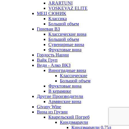
ARARTUNI
VOSKEVAZ ELITE
МЕЦ СЮНИК
Классика
Большой объем
Гиневан ВЗ
Классические вина
Большой объем
Сувенирные вина
Фруктовые вина
Гордость Нации
Вайк Груп
Веди - Алко ВКЗ
Виноградные вина
Классические
Большой объем
Фруктовые вина
В керамике
Другие Производители
Армянские вина
Givany Wine
Вина из Грузии
Кварельский Погреб
Киндзмараули
Киндзмараули 0,75л