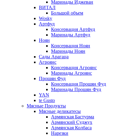
Маринады Иджеван
ВИТАЛ
Большой объем
Wosky
Артфуд
Консервация Артфуд
Маринады Артфуд
Ноян
Консервация Ноян
Маринады Ноян
Сады Арагаца
Агроянс
Консервация Агроянс
Маринады Агроянс
Прошян Фуд
Консервация Прошян Фуд
Маринады Прошян Фуд
YAN
te Gusto
Мясные Продукты
Мясные деликатесы
Армянская Бастурма
Армянский Суджух
Армянская Колбаса
Нарезки