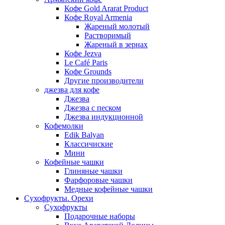
Кофе Gold Ararat Product
Кофе Royal Armenia
Жареный молотый
Растворимый
Жареный в зернах
Кофе Jezva
Le Café Paris
Кофе Grounds
Другие производители
джезва для кофе
Джезва
Джезва с песком
Джезва индукционной
Кофемолки
Edik Balyan
Классичиские
Мини
Кофейные чашки
Глиняные чашки
Фарфоровые чашки
Медные кофейные чашки
Сухофрукты. Орехи
Сухофрукты
Подарочные наборы