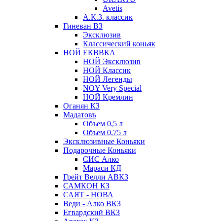
Avetis
А.К.З. классик
Гиневан ВЗ
Эксклюзив
Классический коньяк
НОЙ ЕКВВКА
НОЙ Эксклюзив
НОЙ Классик
НОЙ Легенды
NOY Very Speсial
НОЙ Кремлин
Оганян КЗ
Мадатовъ
Объем 0,5 л
Объем 0,75 л
Эксклюзивные Коньяки
Подарочные Коньяки
СИС Алко
Мараси КД
Грейт Велли АВКЗ
САМКОН КЗ
САЯТ - НОВА
Веди - Алко ВКЗ
Егвардский ВКЗ