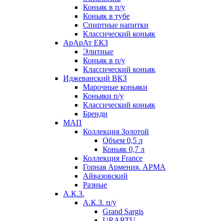
Коньяк в п/у
Коньяк в тубе
Спиртные напитки
Классический коньяк
АрАрАт ЕКЗ
Элитные
Коньяк в п/у
Классический коньяк
Иджеванский ВКЗ
Марочные коньяки
Коньяки п/у
Классический коньяк
Бренди
МАП
Коллекция Золотой
Объем 0,5 л
Коньяк 0,7 л
Коллекция France
Горная Армения. АРМА
Айвазовский
Разные
А.К.З.
А.К.З. п/у
Grand Sargis
URARTU