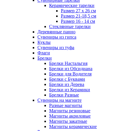
Сувенирные тарелки
Керамические тарелки
Размер 27 х 26 см
Размер 21-18,5 см
Размер 16 - 14 см
Стеклянные тарелки
Деревянные панно
Сувениры из гипса
Куклы
Сувениры из туфа
Флаги
Брелки
Брелки Настальгия
Брелки из Обсидиана
Брелки для Водителя
Брелки с Буквами
Брелки из Дерева
Брелки из Керамики
Брелки Разные
Сувениры на магните
Разные магниты
Магниты резиновые
Магниты акриловые
Магниты закатные
Магниты керамические