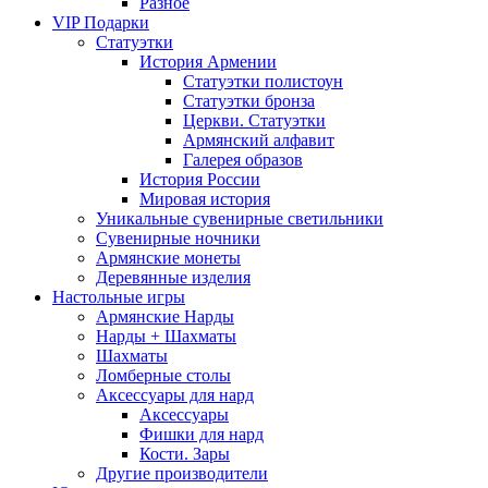
Разное
VIP Подарки
Статуэтки
История Армении
Статуэтки полистоун
Статуэтки бронза
Церкви. Статуэтки
Армянский алфавит
Галерея образов
История России
Мировая история
Уникальные сувенирные светильники
Сувенирные ночники
Армянские монеты
Деревянные изделия
Настольные игры
Армянские Нарды
Нарды + Шахматы
Шахматы
Ломберные столы
Аксессуары для нард
Аксессуары
Фишки для нард
Кости. Зары
Другие производители