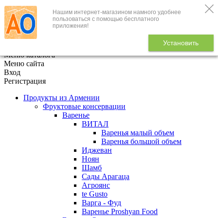
Нашим интернет-магазином намного удобнее
+7 (495) 646-888-1
пользоваться с помощью бесплатного
приложения!
В корзине
0
товаров
Установить
x
Меню каталога
Меню сайта
Вход
Регистрация
Продукты из Армении
Фруктовые консервации
Варенье
ВИТАЛ
Варенья малый объем
Варенья большой объем
Иджеван
Ноян
Шамб
Сады Арагаца
Агроянс
te Gusto
Варга - Фуд
Варенье Proshyan Food