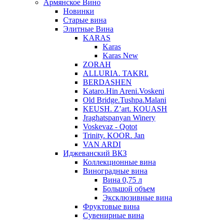
Армянское Вино
Новинки
Старые вина
Элитные Вина
KARAS
Karas
Karas New
ZORAH
ALLURIA. TAKRI.
BERDASHEN
Kataro.Hin Areni.Voskeni
Old Bridge.Tushpa.Malani
KEUSH. Z’art. KOUASH
Jraghatspanyan Winery
Voskevaz - Qotot
Trinity. KOOR. Jan
VAN ARDI
Иджеванский ВКЗ
Коллекционные вина
Виноградные вина
Вина 0,75 л
Большой объем
Эксклюзивные вина
Фруктовые вина
Cувенирные вина