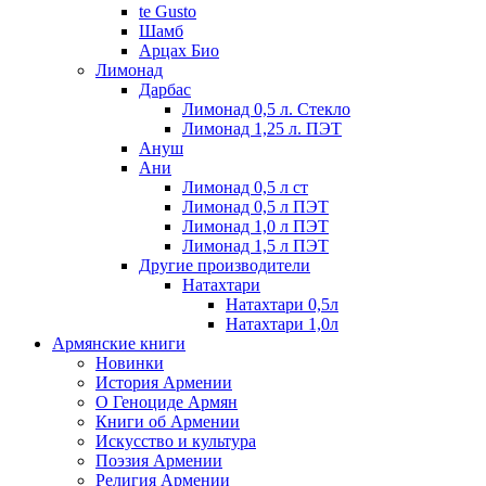
te Gusto
Шамб
Арцах Био
Лимонад
Дарбас
Лимонад 0,5 л. Стекло
Лимонад 1,25 л. ПЭТ
Ануш
Ани
Лимонад 0,5 л ст
Лимонад 0,5 л ПЭТ
Лимонад 1,0 л ПЭТ
Лимонад 1,5 л ПЭТ
Другие производители
Натахтари
Натахтари 0,5л
Натахтари 1,0л
Армянские книги
Новинки
История Армении
О Геноциде Армян
Книги об Армении
Иcкусство и культура
Поэзия Армении
Религия Армении