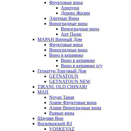
Фруктовые вина
Арцруни
Дерево Жизни
Элитные Вина
Виноградные вина
Виноградные вина
Арт Палас
МАРАН Винный Дом
Фруктовые вина
Виноградные вина
Вино в керамике
Вино в керамике
Вино в керамике п/у
Гетнатун Торговый Дом
GETNATOUN
GETNATOUN NEW
TIRANI. OLD CHINARI
МАП
Noyan Tapan
Arame Фруктовые вина
Arame Виноградные вина
Разные вина
Шаумян Вин
Воскевазский ВЗ
VOSKEVAZ