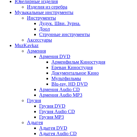
Ювелирные изделия
Изделия из серебра
Музыкальные инструменты
Инструменты
Дудук. Шви. Зурна.
Доол
Струнные инструменты
Аксессуары
MuzKavkaz
Армения
Армения DVD
Арменфильм Киностудия
Ереван Киностудия
Документальное Кино
Мультфильмы
Blu-ray. HD DVD
Армения Audio CD
Армения Audio MP3
Грузия
Грузия DVD
Грузия Audio CD
Грузия MP3
Адыгея
Адыгея DVD
Адыгея Audio CD