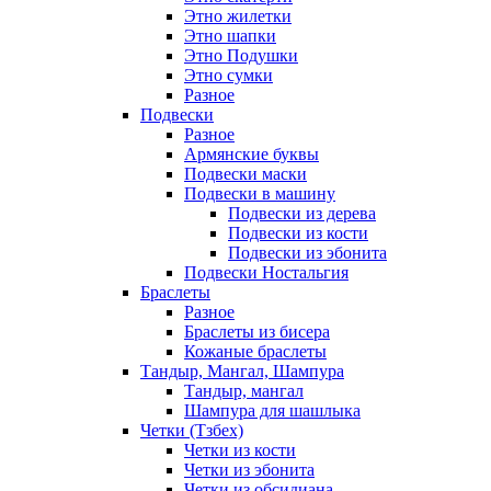
Этно жилетки
Этно шапки
Этно Подушки
Этно сумки
Разное
Подвески
Разное
Армянские буквы
Подвески маски
Подвески в машину
Подвески из дерева
Подвески из кости
Подвески из эбонита
Подвески Ностальгия
Браслеты
Разное
Браслеты из бисера
Кожаные браслеты
Тандыр, Мангал, Шампура
Тандыр, мангал
Шампура для шашлыка
Четки (Тзбех)
Четки из кости
Четки из эбонита
Четки из обсидиана