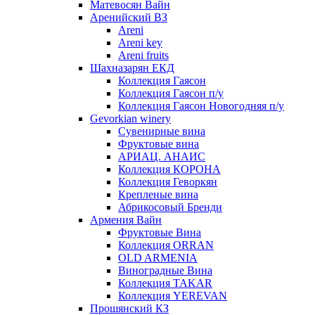
Матевосян Вайн
Аренийский ВЗ
Areni
Areni key
Areni fruits
Шахназарян ЕКД
Коллекция Гаясон
Коллекция Гаясон п/у
Коллекция Гаясон Новогодняя п/у
Gevorkian winery
Сувенирные вина
Фруктовые вина
АРИАЦ. АНАИС
Коллекция КОРОНА
Коллекция Геворкян
Крепленые вина
Абрикосовый Бренди
Армения Вайн
Фруктовые Вина
Коллекция ORRAN
OLD ARMENIA
Виноградные Вина
Коллекция TAKAR
Коллекция YEREVAN
Прошянский КЗ