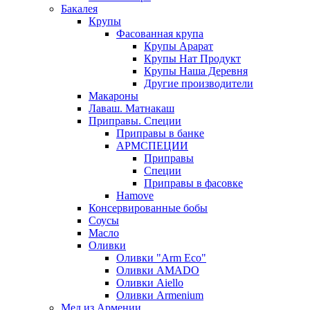
Бакалея
Крупы
Фасованная крупа
Крупы Арарат
Крупы Нат Продукт
Крупы Наша Деревня
Другие производители
Макароны
Лаваш. Матнакаш
Приправы. Специи
Приправы в банке
АРМСПЕЦИИ
Приправы
Специи
Приправы в фасовке
Hamove
Консервированные бобы
Соусы
Масло
Оливки
Оливки "Arm Eco"
Оливки AMADO
Оливки Aiello
Оливки Armenium
Мед из Армении