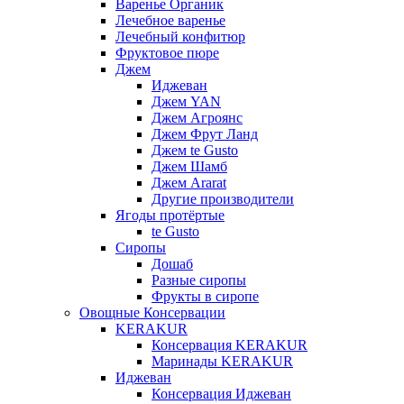
Варенье Органик
Лечебное варенье
Лечебный конфитюр
Фруктовое пюре
Джем
Иджеван
Джем YAN
Джем Агроянс
Джем Фрут Ланд
Джем te Gusto
Джем Шамб
Джем Ararat
Другие производители
Ягоды протёртые
te Gusto
Сиропы
Дошаб
Разные сиропы
Фрукты в сиропе
Овощные Консервации
KERAKUR
Консервация KERAKUR
Маринады KERAKUR
Иджеван
Консервация Иджеван