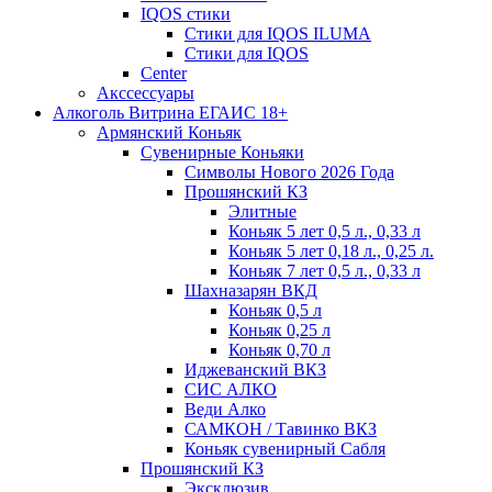
IQOS стики
Стики для IQOS ILUMA
Стики для IQOS
Сenter
Акссессуары
Алкоголь Витрина ЕГАИС 18+
Армянский Коньяк
Сувенирные Коньяки
Символы Нового 2026 Года
Прошянский КЗ
Элитные
Коньяк 5 лет 0,5 л., 0,33 л
Коньяк 5 лет 0,18 л., 0,25 л.
Коньяк 7 лет 0,5 л., 0,33 л
Шахназарян ВКД
Коньяк 0,5 л
Коньяк 0,25 л
Коньяк 0,70 л
Иджеванский ВКЗ
СИС АЛКО
Веди Алко
САМКОН / Тавинко ВКЗ
Коньяк сувенирный Сабля
Прошянский КЗ
Эксклюзив