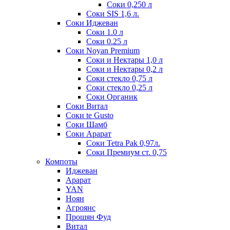
Соки 0,250 л
Соки SIS 1,6 л.
Соки Иджеван
Соки 1.0 л
Соки 0.25 л
Соки Noyan Premium
Соки и Нектары 1,0 л
Соки и Нектары 0,2 л
Соки стекло 0,75 л
Соки стекло 0,25 л
Соки Органик
Соки Витал
Соки te Gusto
Соки Шамб
Соки Арарат
Соки Tetra Pak 0,97л.
Соки Премиум ст. 0,75
Компоты
Иджеван
Арарат
YAN
Ноян
Агроянс
Прошян Фуд
Витал