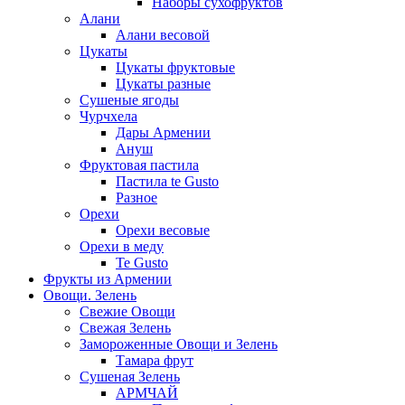
Наборы сухофруктов
Алани
Алани весовой
Цукаты
Цукаты фруктовые
Цукаты разные
Сушеные ягоды
Чурчхела
Дары Армении
Ануш
Фруктовая пастила
Пастила te Gusto
Разное
Орехи
Орехи весовые
Орехи в меду
Te Gusto
Фрукты из Армении
Овощи. Зелень
Свежие Овощи
Свежая Зелень
Замороженные Овощи и Зелень
Тамара фрут
Сушеная Зелень
АРМЧАЙ