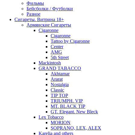
Фильмы
Бейсболки / Футболки
Разное
Сигареты. Витрина 18+
Армянские Сигареты
Cigaronne
Cigaronne
Tattoo by Cigaronne
Center
AMG
5th Street
Mackintosh
GRAND TABACCO
Akhtamar
Ararat
Nostalgia
Classic
TIP TOP
TRIUMPH. VIP
MT. BLACK TIP
GT. Elegant. New Bleck
Lex Tobacco
MORION
SOPRANO, LEX, ALEX
Karelia and others