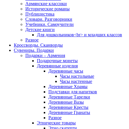
Армянские классики
Исторические романы
Публицистика
Словари. Разговорники
Учебники. Самоучители
Детские книги
Для дошкольников<br> и младших классов
Разное
Кроссворды. Сканворды
Сувениры. Подарки
Подарки – Армения
Подарочные монеты
Деревянные изделия
Деревянные часы
Часы настольные
Часы настенные
Деревянные Храмы
Подставки для напитков
Деревянные Тарелки
Деревянные Вазы
Деревянные Кресты
Деревянные Гранаты
Разное
Этнические товары
Этно скатерти