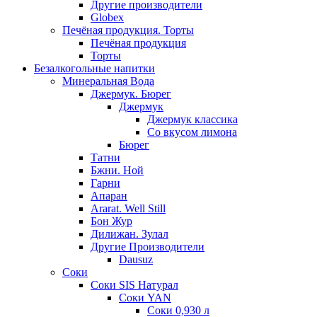
Другие производители
Globex
Печёная продукция. Торты
Печёная продукция
Торты
Безалкогольные напитки
Минеральная Вода
Джермук. Бюрег
Джермук
Джермук классика
Со вкусом лимона
Бюрег
Татни
Бжни. Ной
Гарни
Апаран
Ararat. Well Still
Бон Жур
Дилижан. Зулал
Другие Производители
Dausuz
Соки
Соки SIS Натурал
Соки YAN
Соки 0,930 л