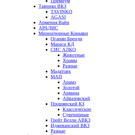
Премиум
Тавинко ВКЗ
TAVINKO
AGASI
Армения Вайн
АРАДИС
Миниатюрные Коньяки
Оганян Бренди
Мараси КД
СИС АЛКО
Животные
Храмы
Разные
Мадатовъ
МАП
Арамэ
Золотой
Армина
Айвазовский
Прошянский КЗ
Классические
Сувенирные
Грейт Велли АВКЗ
Иджеванский ВКЗ
Разные