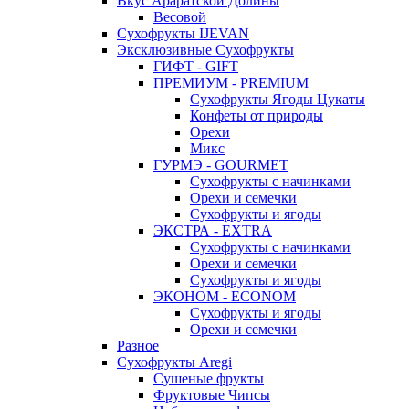
Вкус Араратской Долины
Весовой
Сухофрукты IJEVAN
Эксклюзивные Сухофрукты
ГИФТ - GIFT
ПРЕМИУМ - PREMIUM
Сухофрукты Ягоды Цукаты
Конфеты от природы
Орехи
Микс
ГУРМЭ - GOURMET
Сухофрукты с начинками
Орехи и семечки
Сухофрукты и ягоды
ЭКСТРА - EXTRA
Сухофрукты с начинками
Орехи и семечки
Сухофрукты и ягоды
ЭКОНОМ - ECONOM
Сухофрукты и ягоды
Орехи и семечки
Разное
Сухофрукты Aregi
Сушеные фрукты
Фруктовые Чипсы