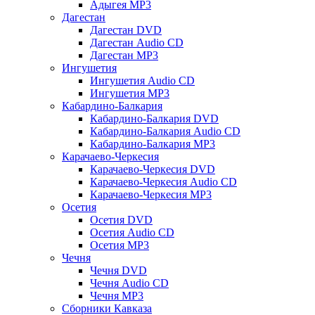
Адыгея MP3
Дагестан
Дагестан DVD
Дагестан Audio CD
Дагестан MP3
Ингушетия
Ингушетия Audio CD
Ингушетия MP3
Кабардино-Балкария
Кабардино-Балкария DVD
Кабардино-Балкария Audio CD
Кабардино-Балкария MP3
Карачаево-Черкесия
Карачаево-Черкесия DVD
Карачаево-Черкесия Audio CD
Карачаево-Черкесия MP3
Осетия
Осетия DVD
Осетия Audio CD
Осетия MP3
Чечня
Чечня DVD
Чечня Audio CD
Чечня MP3
Сборники Кавказа