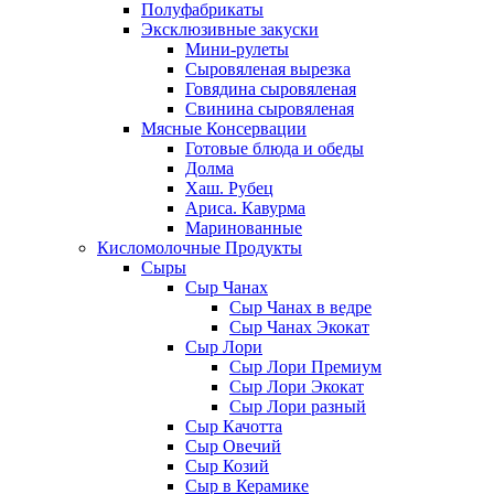
Полуфабрикаты
Эксклюзивные закуски
Мини-рулеты
Сыровяленая вырезка
Говядина сыровяленая
Свинина сыровяленая
Мясные Консервации
Готовые блюда и обеды
Долма
Хаш. Рубец
Ариса. Кавурма
Маринованные
Кисломолочные Продукты
Сыры
Сыр Чанах
Сыр Чанах в ведре
Сыр Чанах Экокат
Сыр Лори
Сыр Лори Премиум
Сыр Лори Экокат
Сыр Лори разный
Сыр Качотта
Сыр Овечий
Сыр Козий
Сыр в Керамике