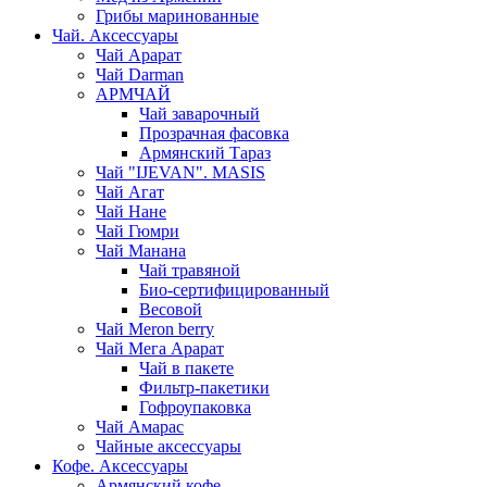
Грибы маринованные
Чай. Аксессуары
Чай Арарат
Чай Darman
АРМЧАЙ
Чай заварочный
Прозрачная фасовка
Армянский Тараз
Чай "IJEVAN". MASIS
Чай Агат
Чай Нане
Чай Гюмри
Чай Манана
Чай травяной
Био-сертифицированный
Весовой
Чай Meron berry
Чай Мега Арарат
Чай в пакете
Фильтр-пакетики
Гофроупаковка
Чай Амарас
Чайные аксессуары
Кофе. Аксессуары
Армянский кофе