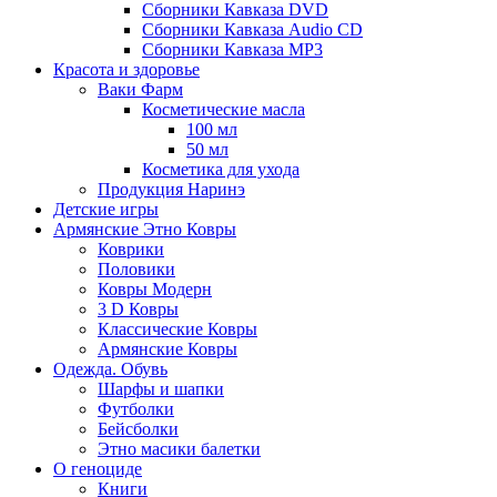
Сборники Кавказа DVD
Сборники Кавказа Audio CD
Сборники Кавказа MP3
Красота и здоровье
Ваки Фарм
Косметические масла
100 мл
50 мл
Косметика для ухода
Продукция Наринэ
Детские игры
Армянские Этно Ковры
Коврики
Половики
Ковры Модерн
3 D Ковры
Классические Ковры
Армянские Ковры
Одежда. Обувь
Шарфы и шапки
Футболки
Бейсболки
Этно масики балетки
О геноциде
Книги