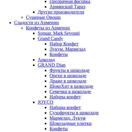
Прозрачная фасовка
Армянский Тараз
Другие производители
Сушеные Овощи
Сладости из Армении
Конфеты из Армении
Sonuar. Mark Sevouni
Grand Candy
Набор Конфет
Лукум. Мармелад
Конфеты
Арколад
GRAND Dian
Фрукты в шоколаде
Орехи в шоколаде
Драже в шоколаде
ШокоХит в шоколаде
Семечки в шоколаде
Наборы конфет
JOYCO
Наборы конфет
Сухофрукты в шоколаде
Мармелад. Лукум
Шоколадные плитки
Конфеты