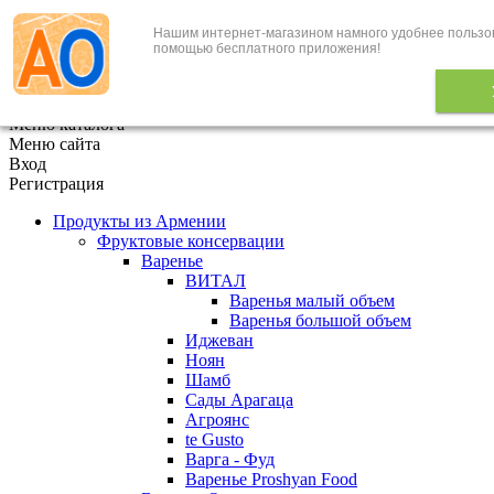
Нашим интернет-магазином намного удобнее пользо
+7 (495) 646-888-1
помощью бесплатного приложения!
В корзине
0
товаров
x
Меню каталога
Меню сайта
Вход
Регистрация
Продукты из Армении
Фруктовые консервации
Варенье
ВИТАЛ
Варенья малый объем
Варенья большой объем
Иджеван
Ноян
Шамб
Сады Арагаца
Агроянс
te Gusto
Варга - Фуд
Варенье Proshyan Food