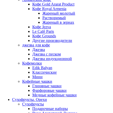
Кофе Gold Ararat Product
Кофе Royal Armenia
Жареный молотый
Растворимый
Жареный в зернах
Кофе Jezva
Le Café Paris
Кофе Grounds
Другие производители
джезва для кофе
Джезва
Джезва с песком
Джезва индукционной
Кофемолки
Edik Balyan
Классичиские
Мини
Кофейные чашки
Глиняные чашки
Фарфоровые чашки
Медные кофейные чашки
Сухофрукты. Орехи
Сухофрукты
Подарочные наборы