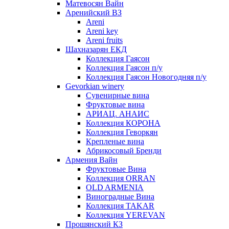
Матевосян Вайн
Аренийский ВЗ
Areni
Areni key
Areni fruits
Шахназарян ЕКД
Коллекция Гаясон
Коллекция Гаясон п/у
Коллекция Гаясон Новогодняя п/у
Gevorkian winery
Сувенирные вина
Фруктовые вина
АРИАЦ. АНАИС
Коллекция КОРОНА
Коллекция Геворкян
Крепленые вина
Абрикосовый Бренди
Армения Вайн
Фруктовые Вина
Коллекция ORRAN
OLD ARMENIA
Виноградные Вина
Коллекция TAKAR
Коллекция YEREVAN
Прошянский КЗ