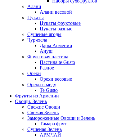
Наборы сухофруктов
Алани
Алани весовой
Цукаты
Цукаты фруктовые
Цукаты разные
Сушеные ягоды
Чурчхела
Дары Армении
Ануш
Фруктовая пастила
Пастила te Gusto
Разное
Орехи
Орехи весовые
Орехи в меду
Te Gusto
Фрукты из Армении
Овощи. Зелень
Свежие Овощи
Свежая Зелень
Замороженные Овощи и Зелень
Тамара фрут
Сушеная Зелень
АРМЧАЙ