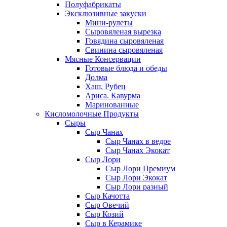
Полуфабрикаты
Эксклюзивные закуски
Мини-рулеты
Сыровяленая вырезка
Говядина сыровяленая
Свинина сыровяленая
Мясные Консервации
Готовые блюда и обеды
Долма
Хаш. Рубец
Ариса. Кавурма
Маринованные
Кисломолочные Продукты
Сыры
Сыр Чанах
Сыр Чанах в ведре
Сыр Чанах Экокат
Сыр Лори
Сыр Лори Премиум
Сыр Лори Экокат
Сыр Лори разный
Сыр Качотта
Сыр Овечий
Сыр Козий
Сыр в Керамике