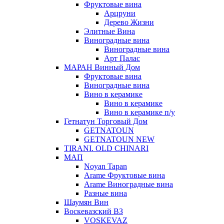
Фруктовые вина
Арцруни
Дерево Жизни
Элитные Вина
Виноградные вина
Виноградные вина
Арт Палас
МАРАН Винный Дом
Фруктовые вина
Виноградные вина
Вино в керамике
Вино в керамике
Вино в керамике п/у
Гетнатун Торговый Дом
GETNATOUN
GETNATOUN NEW
TIRANI. OLD CHINARI
МАП
Noyan Tapan
Arame Фруктовые вина
Arame Виноградные вина
Разные вина
Шаумян Вин
Воскевазский ВЗ
VOSKEVAZ