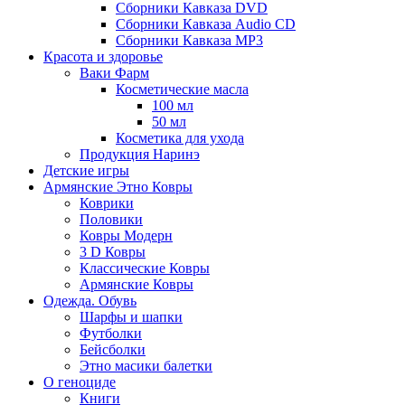
Сборники Кавказа DVD
Сборники Кавказа Audio CD
Сборники Кавказа MP3
Красота и здоровье
Ваки Фарм
Косметические масла
100 мл
50 мл
Косметика для ухода
Продукция Наринэ
Детские игры
Армянские Этно Ковры
Коврики
Половики
Ковры Модерн
3 D Ковры
Классические Ковры
Армянские Ковры
Одежда. Обувь
Шарфы и шапки
Футболки
Бейсболки
Этно масики балетки
О геноциде
Книги