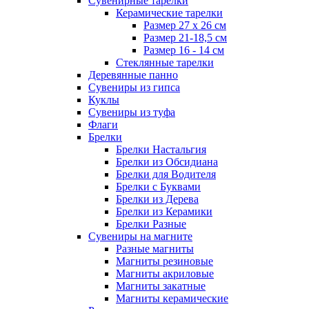
Сувенирные тарелки
Керамические тарелки
Размер 27 х 26 см
Размер 21-18,5 см
Размер 16 - 14 см
Стеклянные тарелки
Деревянные панно
Сувениры из гипса
Куклы
Сувениры из туфа
Флаги
Брелки
Брелки Настальгия
Брелки из Обсидиана
Брелки для Водителя
Брелки с Буквами
Брелки из Дерева
Брелки из Керамики
Брелки Разные
Сувениры на магните
Разные магниты
Магниты резиновые
Магниты акриловые
Магниты закатные
Магниты керамические