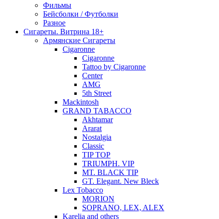
Фильмы
Бейсболки / Футболки
Разное
Сигареты. Витрина 18+
Армянские Сигареты
Cigaronne
Cigaronne
Tattoo by Cigaronne
Center
AMG
5th Street
Mackintosh
GRAND TABACCO
Akhtamar
Ararat
Nostalgia
Classic
TIP TOP
TRIUMPH. VIP
MT. BLACK TIP
GT. Elegant. New Bleck
Lex Tobacco
MORION
SOPRANO, LEX, ALEX
Karelia and others