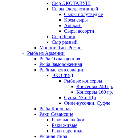
Сыр ЭКОТАВУШ
Сыры Эксклюзивный
Сыры полутведые
Крем сыры
Antipasti
Сыры ассорти
Сыр Чечил
Сыр разный
Мацони.Тан. Режан
Рыба из Армении
Рыба Охлажденная
Рыба Замороженная
Рыбные консервации
ЭКО ФУД
Рыбные консервы
Консервы 240 гр.
Консервы 160 гр.
Супы. Уха. Щи
Филе-кусочки. Суфле
Рыба Копченая
Раки Севанские
Раковые шейки
Раки живые
Раки варенные
Рыбная Икра