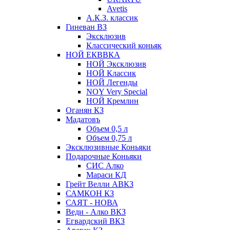
Avetis
А.К.З. классик
Гиневан ВЗ
Эксклюзив
Классический коньяк
НОЙ ЕКВВКА
НОЙ Эксклюзив
НОЙ Классик
НОЙ Легенды
NOY Very Speсial
НОЙ Кремлин
Оганян КЗ
Мадатовъ
Объем 0,5 л
Объем 0,75 л
Эксклюзивные Коньяки
Подарочные Коньяки
СИС Алко
Мараси КД
Грейт Велли АВКЗ
САМКОН КЗ
САЯТ - НОВА
Веди - Алко ВКЗ
Егвардский ВКЗ