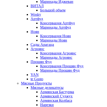
Маринады Иджеван
ВИТАЛ
Большой объем
Wosky
Артфуд
Консервация Артфуд
Маринады Артфуд
Ноян
Консервация Ноян
Маринады Ноян
Сады Арагаца
Агроянс
Консервация Агроянс
Маринады Агроянс
Прошян Фуд
Консервация Прошян Фуд
Маринады Прошян Фуд
YAN
te Gusto
Мясные Продукты
Мясные деликатесы
Армянская Бастурма
Армянский Суджух
Армянская Колбаса
Нарезки