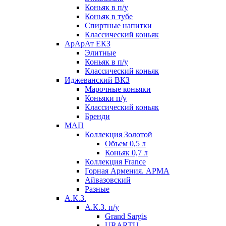
Коньяк в п/у
Коньяк в тубе
Спиртные напитки
Классический коньяк
АрАрАт ЕКЗ
Элитные
Коньяк в п/у
Классический коньяк
Иджеванский ВКЗ
Марочные коньяки
Коньяки п/у
Классический коньяк
Бренди
МАП
Коллекция Золотой
Объем 0,5 л
Коньяк 0,7 л
Коллекция France
Горная Армения. АРМА
Айвазовский
Разные
А.К.З.
А.К.З. п/у
Grand Sargis
URARTU