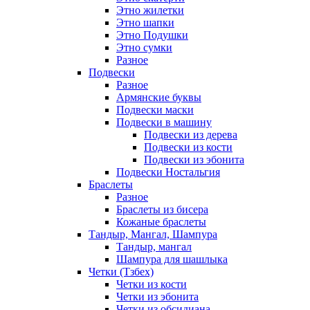
Этно жилетки
Этно шапки
Этно Подушки
Этно сумки
Разное
Подвески
Разное
Армянские буквы
Подвески маски
Подвески в машину
Подвески из дерева
Подвески из кости
Подвески из эбонита
Подвески Ностальгия
Браслеты
Разное
Браслеты из бисера
Кожаные браслеты
Тандыр, Мангал, Шампура
Тандыр, мангал
Шампура для шашлыка
Четки (Тзбех)
Четки из кости
Четки из эбонита
Четки из обсидиана