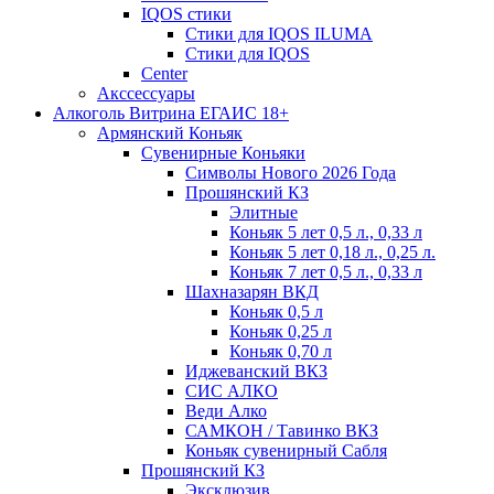
IQOS стики
Стики для IQOS ILUMA
Стики для IQOS
Сenter
Акссессуары
Алкоголь Витрина ЕГАИС 18+
Армянский Коньяк
Сувенирные Коньяки
Символы Нового 2026 Года
Прошянский КЗ
Элитные
Коньяк 5 лет 0,5 л., 0,33 л
Коньяк 5 лет 0,18 л., 0,25 л.
Коньяк 7 лет 0,5 л., 0,33 л
Шахназарян ВКД
Коньяк 0,5 л
Коньяк 0,25 л
Коньяк 0,70 л
Иджеванский ВКЗ
СИС АЛКО
Веди Алко
САМКОН / Тавинко ВКЗ
Коньяк сувенирный Сабля
Прошянский КЗ
Эксклюзив