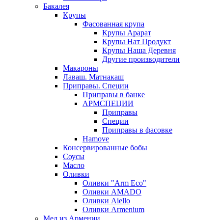
Бакалея
Крупы
Фасованная крупа
Крупы Арарат
Крупы Нат Продукт
Крупы Наша Деревня
Другие производители
Макароны
Лаваш. Матнакаш
Приправы. Специи
Приправы в банке
АРМСПЕЦИИ
Приправы
Специи
Приправы в фасовке
Hamove
Консервированные бобы
Соусы
Масло
Оливки
Оливки "Arm Eco"
Оливки AMADO
Оливки Aiello
Оливки Armenium
Мед из Армении