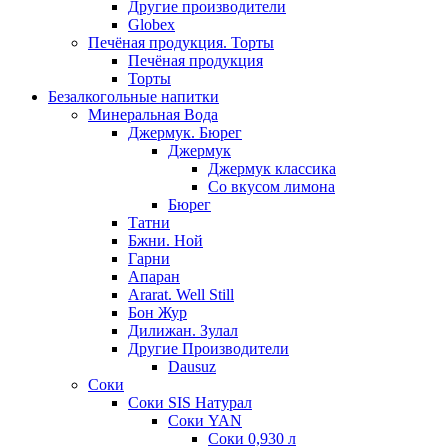
Другие производители
Globex
Печёная продукция. Торты
Печёная продукция
Торты
Безалкогольные напитки
Минеральная Вода
Джермук. Бюрег
Джермук
Джермук классика
Со вкусом лимона
Бюрег
Татни
Бжни. Ной
Гарни
Апаран
Ararat. Well Still
Бон Жур
Дилижан. Зулал
Другие Производители
Dausuz
Соки
Соки SIS Натурал
Соки YAN
Соки 0,930 л