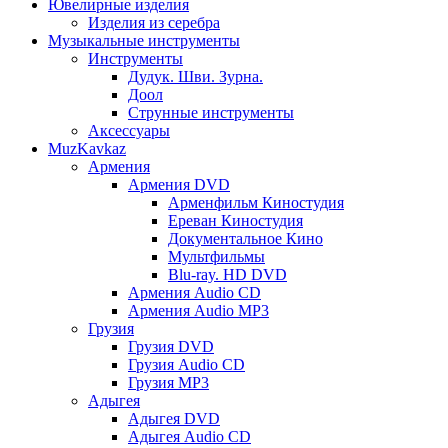
Ювелирные изделия
Изделия из серебра
Музыкальные инструменты
Инструменты
Дудук. Шви. Зурна.
Доол
Струнные инструменты
Аксессуары
MuzKavkaz
Армения
Армения DVD
Арменфильм Киностудия
Ереван Киностудия
Документальное Кино
Мультфильмы
Blu-ray. HD DVD
Армения Audio CD
Армения Audio MP3
Грузия
Грузия DVD
Грузия Audio CD
Грузия MP3
Адыгея
Адыгея DVD
Адыгея Audio CD