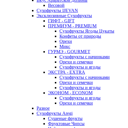
Вкус Араратской Долины
Весовой
Сухофрукты IJEVAN
Эксклюзивные Сухофрукты
ГИФТ - GIFT
ПРЕМИУМ - PREMIUM
Сухофрукты Ягоды Цукаты
Конфеты от природы
Орехи
Микс
ГУРМЭ - GOURMET
Сухофрукты с начинками
Орехи и семечки
Сухофрукты и ягоды
ЭКСТРА - EXTRA
Сухофрукты с начинками
Орехи и семечки
Сухофрукты и ягоды
ЭКОНОМ - ECONOM
Сухофрукты и ягоды
Орехи и семечки
Разное
Сухофрукты Aregi
Сушеные фрукты
Фруктовые Чипсы