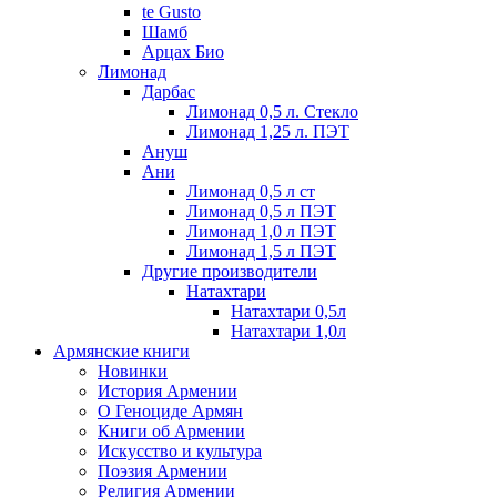
te Gusto
Шамб
Арцах Био
Лимонад
Дарбас
Лимонад 0,5 л. Стекло
Лимонад 1,25 л. ПЭТ
Ануш
Ани
Лимонад 0,5 л ст
Лимонад 0,5 л ПЭТ
Лимонад 1,0 л ПЭТ
Лимонад 1,5 л ПЭТ
Другие производители
Натахтари
Натахтари 0,5л
Натахтари 1,0л
Армянские книги
Новинки
История Армении
О Геноциде Армян
Книги об Армении
Иcкусство и культура
Поэзия Армении
Религия Армении