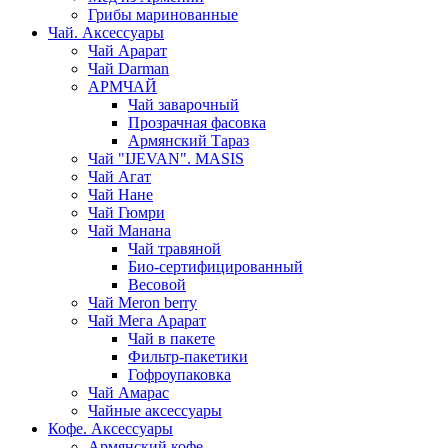
Грибы маринованные
Чай. Аксессуары
Чай Арарат
Чай Darman
АРМЧАЙ
Чай заварочный
Прозрачная фасовка
Армянский Тараз
Чай "IJEVAN". MASIS
Чай Агат
Чай Нане
Чай Гюмри
Чай Манана
Чай травяной
Био-сертифицированный
Весовой
Чай Meron berry
Чай Мега Арарат
Чай в пакете
Фильтр-пакетики
Гофроупаковка
Чай Амарас
Чайные аксессуары
Кофе. Аксессуары
Армянский кофе