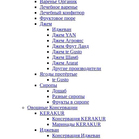
Варенье Органик
Лечебное варенье
Лечебный конфитюр
Фруктовое пюре
Джем
Иджеван
Джем YAN
Джем Агроянс
Джем Фрут Ланд
Джем te Gusto
Джем Шамб
Джем Ararat
Другие производители
Ягоды протёртые
te Gusto
Сиропы
Дошаб
Разные сиропы
Фрукты в сиропе
Овощные Консервации
KERAKUR
Консервация KERAKUR
Маринады KERAKUR
Иджеван
Консервация Иджеван