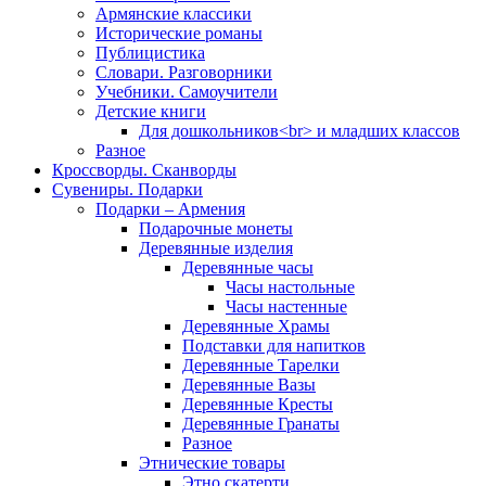
Армянские классики
Исторические романы
Публицистика
Словари. Разговорники
Учебники. Самоучители
Детские книги
Для дошкольников<br> и младших классов
Разное
Кроссворды. Сканворды
Сувениры. Подарки
Подарки – Армения
Подарочные монеты
Деревянные изделия
Деревянные часы
Часы настольные
Часы настенные
Деревянные Храмы
Подставки для напитков
Деревянные Тарелки
Деревянные Вазы
Деревянные Кресты
Деревянные Гранаты
Разное
Этнические товары
Этно скатерти