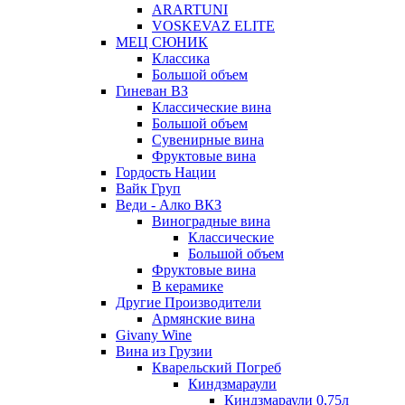
ARARTUNI
VOSKEVAZ ELITE
МЕЦ СЮНИК
Классика
Большой объем
Гиневан ВЗ
Классические вина
Большой объем
Сувенирные вина
Фруктовые вина
Гордость Нации
Вайк Груп
Веди - Алко ВКЗ
Виноградные вина
Классические
Большой объем
Фруктовые вина
В керамике
Другие Производители
Армянские вина
Givany Wine
Вина из Грузии
Кварельский Погреб
Киндзмараули
Киндзмараули 0,75л