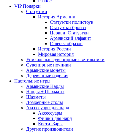
Разное
VIP Подарки
Статуэтки
История Армении
Статуэтки полистоун
Статуэтки бронза
Церкви. Статуэтки
Армянский алфавит
Галерея образов
История России
Мировая история
Уникальные сувенирные светильники
Сувенирные ночники
Армянские монеты
Деревянные изделия
Настольные игры
Армянские Нарды
Нарды + Шахматы
Шахматы
Ломберные столы
Аксессуары для нард
Аксессуары
Фишки для нард
Кости. Зары
Другие производители