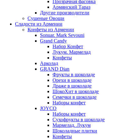
Прозрачная фасовка
Армянский Тараз
Другие производители
Сушеные Овощи
Сладости из Армении
Конфеты из Армении
Sonuar. Mark Sevouni
Grand Candy
Набор Конфет
Лукум. Мармелад
Конфеты
Арколад
GRAND Dian
Фрукты в шоколаде
Орехи в шоколаде
Драже в шоколаде
ШокоХит в шоколаде
Семечки в шоколаде
Наборы конфет
JOYCO
Наборы конфет
Сухофрукты в шоколаде
Мармелад. Лукум
Шоколадные плитки
Конфеты