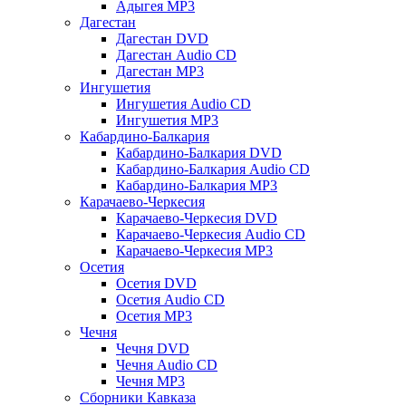
Адыгея MP3
Дагестан
Дагестан DVD
Дагестан Audio CD
Дагестан MP3
Ингушетия
Ингушетия Audio CD
Ингушетия MP3
Кабардино-Балкария
Кабардино-Балкария DVD
Кабардино-Балкария Audio CD
Кабардино-Балкария MP3
Карачаево-Черкесия
Карачаево-Черкесия DVD
Карачаево-Черкесия Audio CD
Карачаево-Черкесия MP3
Осетия
Осетия DVD
Осетия Audio CD
Осетия MP3
Чечня
Чечня DVD
Чечня Audio CD
Чечня MP3
Сборники Кавказа