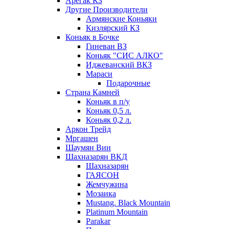
Арегак КЗ
Другие Производители
Армянские Коньяки
Кизлярский КЗ
Коньяк в Бочке
Гиневан ВЗ
Коньяк "СИС АЛКО"
Иджеванский ВКЗ
Мараси
Подарочные
Страна Камней
Коньяк в п/у
Коньяк 0,5 л.
Коньяк 0,2 л.
Аркон Трейд
Мргашен
Шаумян Вин
Шахназарян ВКД
Шахназарян
ГАЯСОН
Жемчужина
Мозаика
Mustang. Black Mountain
Platinum Mountain
Parakar