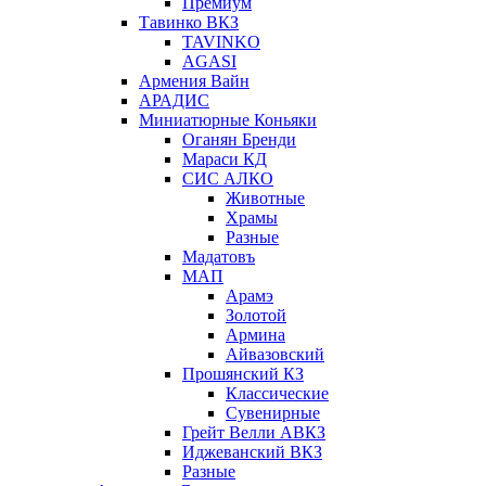
Премиум
Тавинко ВКЗ
TAVINKO
AGASI
Армения Вайн
АРАДИС
Миниатюрные Коньяки
Оганян Бренди
Мараси КД
СИС АЛКО
Животные
Храмы
Разные
Мадатовъ
МАП
Арамэ
Золотой
Армина
Айвазовский
Прошянский КЗ
Классические
Сувенирные
Грейт Велли АВКЗ
Иджеванский ВКЗ
Разные