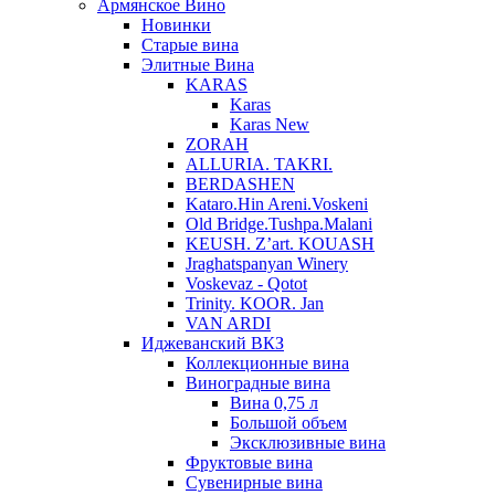
Армянское Вино
Новинки
Старые вина
Элитные Вина
KARAS
Karas
Karas New
ZORAH
ALLURIA. TAKRI.
BERDASHEN
Kataro.Hin Areni.Voskeni
Old Bridge.Tushpa.Malani
KEUSH. Z’art. KOUASH
Jraghatspanyan Winery
Voskevaz - Qotot
Trinity. KOOR. Jan
VAN ARDI
Иджеванский ВКЗ
Коллекционные вина
Виноградные вина
Вина 0,75 л
Большой объем
Эксклюзивные вина
Фруктовые вина
Cувенирные вина