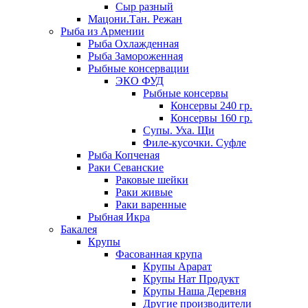
Сыр разный
Мацони.Тан. Режан
Рыба из Армении
Рыба Охлажденная
Рыба Замороженная
Рыбные консервации
ЭКО ФУД
Рыбные консервы
Консервы 240 гр.
Консервы 160 гр.
Супы. Уха. Щи
Филе-кусочки. Суфле
Рыба Копченая
Раки Севанские
Раковые шейки
Раки живые
Раки варенные
Рыбная Икра
Бакалея
Крупы
Фасованная крупа
Крупы Арарат
Крупы Нат Продукт
Крупы Наша Деревня
Другие производители