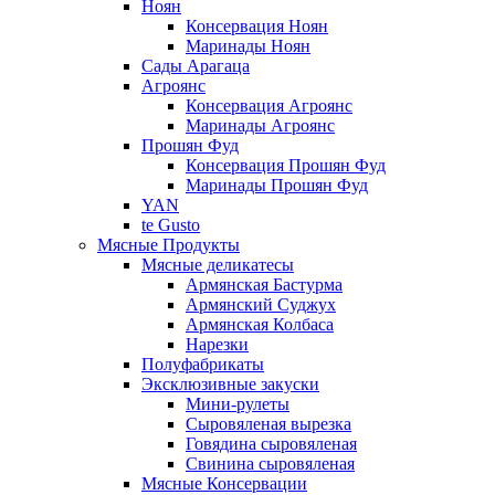
Ноян
Консервация Ноян
Маринады Ноян
Сады Арагаца
Агроянс
Консервация Агроянс
Маринады Агроянс
Прошян Фуд
Консервация Прошян Фуд
Маринады Прошян Фуд
YAN
te Gusto
Мясные Продукты
Мясные деликатесы
Армянская Бастурма
Армянский Суджух
Армянская Колбаса
Нарезки
Полуфабрикаты
Эксклюзивные закуски
Мини-рулеты
Сыровяленая вырезка
Говядина сыровяленая
Свинина сыровяленая
Мясные Консервации