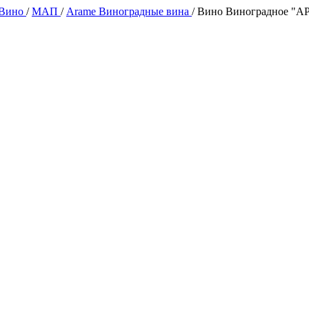
 Вино
/
МАП
/
Arame Виноградные вина
/
Вино Виноградное "АР