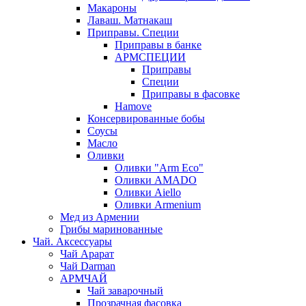
Макароны
Лаваш. Матнакаш
Приправы. Специи
Приправы в банке
АРМСПЕЦИИ
Приправы
Специи
Приправы в фасовке
Hamove
Консервированные бобы
Соусы
Масло
Оливки
Оливки "Arm Eco"
Оливки AMADO
Оливки Aiello
Оливки Armenium
Мед из Армении
Грибы маринованные
Чай. Аксессуары
Чай Арарат
Чай Darman
АРМЧАЙ
Чай заварочный
Прозрачная фасовка