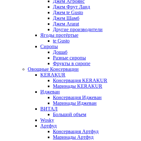
Джем Агроянс
Джем Фрут Ланд
Джем te Gusto
Джем Шамб
Джем Ararat
Другие производители
Ягоды протёртые
te Gusto
Сиропы
Дошаб
Разные сиропы
Фрукты в сиропе
Овощные Консервации
KERAKUR
Консервация KERAKUR
Маринады KERAKUR
Иджеван
Консервация Иджеван
Маринады Иджеван
ВИТАЛ
Большой объем
Wosky
Артфуд
Консервация Артфуд
Маринады Артфуд