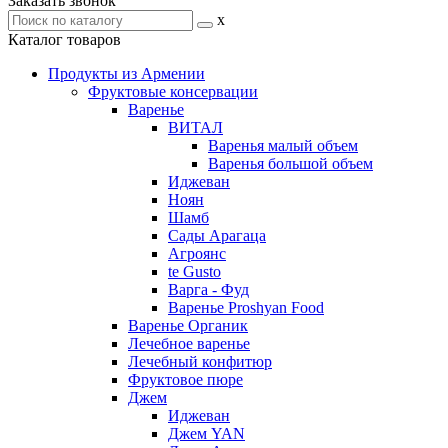
Заказать звонок
x
Каталог товаров
Продукты из Армении
Фруктовые консервации
Варенье
ВИТАЛ
Варенья малый объем
Варенья большой объем
Иджеван
Ноян
Шамб
Сады Арагаца
Агроянс
te Gusto
Варга - Фуд
Варенье Proshyan Food
Варенье Органик
Лечебное варенье
Лечебный конфитюр
Фруктовое пюре
Джем
Иджеван
Джем YAN