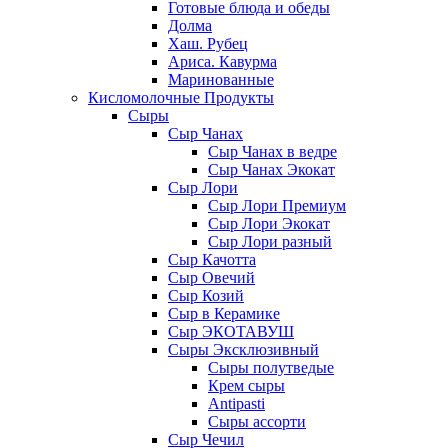
Готовые блюда и обеды
Долма
Хаш. Рубец
Ариса. Кавурма
Маринованные
Кисломолочные Продукты
Сыры
Сыр Чанах
Сыр Чанах в ведре
Сыр Чанах Экокат
Сыр Лори
Сыр Лори Премиум
Сыр Лори Экокат
Сыр Лори разный
Сыр Качотта
Сыр Овечий
Сыр Козий
Сыр в Керамике
Сыр ЭКОТАВУШ
Сыры Эксклюзивный
Сыры полутведые
Крем сыры
Antipasti
Сыры ассорти
Сыр Чечил