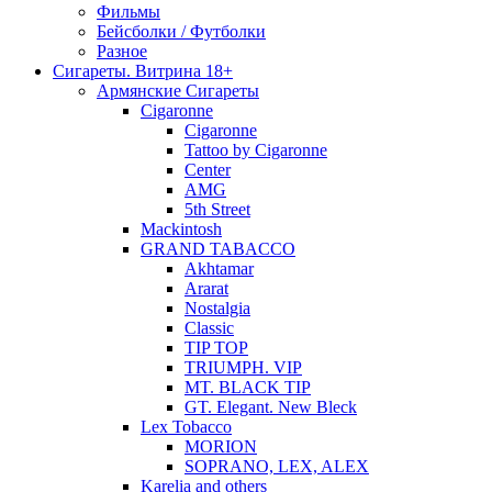
Фильмы
Бейсболки / Футболки
Разное
Сигареты. Витрина 18+
Армянские Сигареты
Cigaronne
Cigaronne
Tattoo by Cigaronne
Center
AMG
5th Street
Mackintosh
GRAND TABACCO
Akhtamar
Ararat
Nostalgia
Classic
TIP TOP
TRIUMPH. VIP
MT. BLACK TIP
GT. Elegant. New Bleck
Lex Tobacco
MORION
SOPRANO, LEX, ALEX
Karelia and others