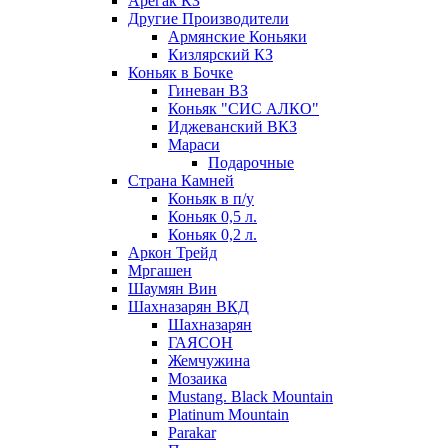
Арегак КЗ
Другие Производители
Армянские Коньяки
Кизлярский КЗ
Коньяк в Бочке
Гиневан ВЗ
Коньяк "СИС АЛКО"
Иджеванский ВКЗ
Мараси
Подарочные
Страна Камней
Коньяк в п/у
Коньяк 0,5 л.
Коньяк 0,2 л.
Аркон Трейд
Мргашен
Шаумян Вин
Шахназарян ВКД
Шахназарян
ГАЯСОН
Жемчужина
Мозаика
Mustang. Black Mountain
Platinum Mountain
Parakar