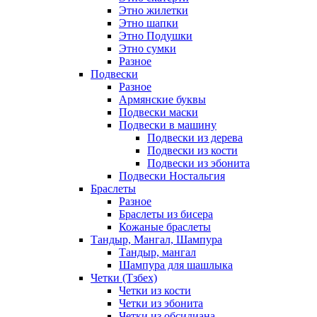
Этно жилетки
Этно шапки
Этно Подушки
Этно сумки
Разное
Подвески
Разное
Армянские буквы
Подвески маски
Подвески в машину
Подвески из дерева
Подвески из кости
Подвески из эбонита
Подвески Ностальгия
Браслеты
Разное
Браслеты из бисера
Кожаные браслеты
Тандыр, Мангал, Шампура
Тандыр, мангал
Шампура для шашлыка
Четки (Тзбех)
Четки из кости
Четки из эбонита
Четки из обсидиана