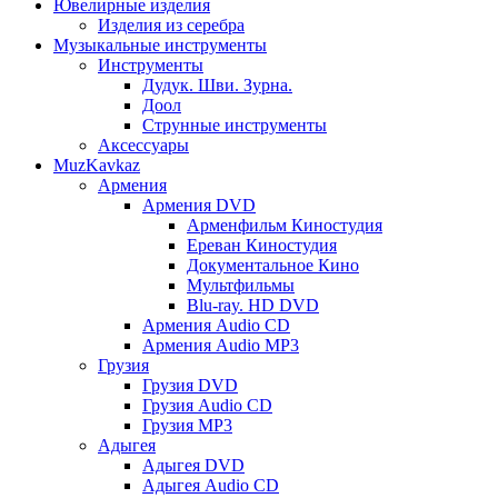
Ювелирные изделия
Изделия из серебра
Музыкальные инструменты
Инструменты
Дудук. Шви. Зурна.
Доол
Струнные инструменты
Аксессуары
MuzKavkaz
Армения
Армения DVD
Арменфильм Киностудия
Ереван Киностудия
Документальное Кино
Мультфильмы
Blu-ray. HD DVD
Армения Audio CD
Армения Audio MP3
Грузия
Грузия DVD
Грузия Audio CD
Грузия MP3
Адыгея
Адыгея DVD
Адыгея Audio CD