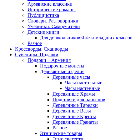
Армянские классики
Исторические романы
Публицистика
Словари. Разговорники
Учебники. Самоучители
Детские книги
Для дошкольников<br> и младших классов
Разное
Кроссворды. Сканворды
Сувениры. Подарки
Подарки – Армения
Подарочные монеты
Деревянные изделия
Деревянные часы
Часы настольные
Часы настенные
Деревянные Храмы
Подставки для напитков
Деревянные Тарелки
Деревянные Вазы
Деревянные Кресты
Деревянные Гранаты
Разное
Этнические товары
Этно скатерти