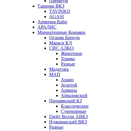
Премиум
Тавинко ВКЗ
TAVINKO
AGASI
Армения Вайн
АРАДИС
Миниатюрные Коньяки
Оганян Бренди
Мараси КД
СИС АЛКО
Животные
Храмы
Разные
Мадатовъ
МАП
Арамэ
Золотой
Армина
Айвазовский
Прошянский КЗ
Классические
Сувенирные
Грейт Велли АВКЗ
Иджеванский ВКЗ
Разные