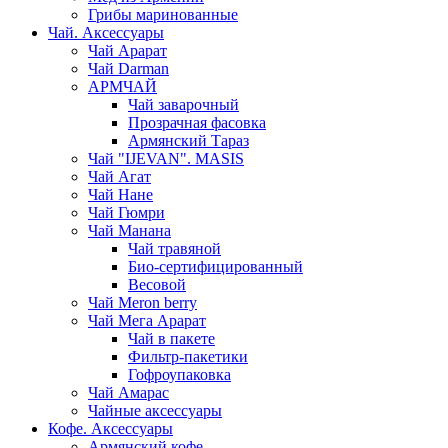
Грибы маринованные
Чай. Аксессуары
Чай Арарат
Чай Darman
АРМЧАЙ
Чай заварочный
Прозрачная фасовка
Армянский Тараз
Чай "IJEVAN". MASIS
Чай Агат
Чай Нане
Чай Гюмри
Чай Манана
Чай травяной
Био-сертифицированный
Весовой
Чай Meron berry
Чай Мега Арарат
Чай в пакете
Фильтр-пакетики
Гофроупаковка
Чай Амарас
Чайные аксессуары
Кофе. Аксессуары
Армянский кофе