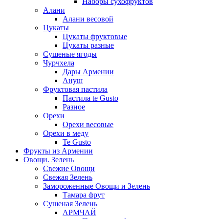
Наборы сухофруктов
Алани
Алани весовой
Цукаты
Цукаты фруктовые
Цукаты разные
Сушеные ягоды
Чурчхела
Дары Армении
Ануш
Фруктовая пастила
Пастила te Gusto
Разное
Орехи
Орехи весовые
Орехи в меду
Te Gusto
Фрукты из Армении
Овощи. Зелень
Свежие Овощи
Свежая Зелень
Замороженные Овощи и Зелень
Тамара фрут
Сушеная Зелень
АРМЧАЙ