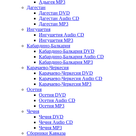
Адыгея MP3
Дагестан
Дагестан DVD
Дагестан Audio CD
Дагестан MP3
Ингушетия
Ингушетия Audio CD
Ингушетия MP3
Кабардино-Балкария
Кабардино-Балкария DVD
Кабардино-Балкария Audio CD
Кабардино-Балкария MP3
Карачаево-Черкесия
Карачаево-Черкесия DVD
Карачаево-Черкесия Audio CD
Карачаево-Черкесия MP3
Осетия
Осетия DVD
Осетия Audio CD
Осетия MP3
Чечня
Чечня DVD
Чечня Audio CD
Чечня MP3
Сборники Кавказа