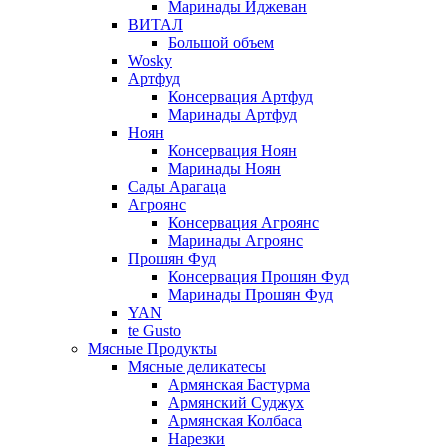
Маринады Иджеван
ВИТАЛ
Большой объем
Wosky
Артфуд
Консервация Артфуд
Маринады Артфуд
Ноян
Консервация Ноян
Маринады Ноян
Сады Арагаца
Агроянс
Консервация Агроянс
Маринады Агроянс
Прошян Фуд
Консервация Прошян Фуд
Маринады Прошян Фуд
YAN
te Gusto
Мясные Продукты
Мясные деликатесы
Армянская Бастурма
Армянский Суджух
Армянская Колбаса
Нарезки