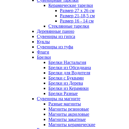
Сувенирные тарелки
Керамические тарелки
Размер 27 х 26 см
Размер 21-18,5 см
Размер 16 - 14 см
Стеклянные тарелки
Деревянные панно
Сувениры из гипса
Куклы
Сувениры из туфа
Флаги
Брелки
Брелки Настальгия
Брелки из Обсидиана
Брелки для Водителя
Брелки с Буквами
Брелки из Дерева
Брелки из Керамики
Брелки Разные
Сувениры на магните
Разные магниты
Магниты резиновые
Магниты акриловые
Магниты закатные
Магниты керамические