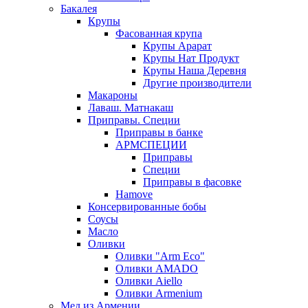
Бакалея
Крупы
Фасованная крупа
Крупы Арарат
Крупы Нат Продукт
Крупы Наша Деревня
Другие производители
Макароны
Лаваш. Матнакаш
Приправы. Специи
Приправы в банке
АРМСПЕЦИИ
Приправы
Специи
Приправы в фасовке
Hamove
Консервированные бобы
Соусы
Масло
Оливки
Оливки "Arm Eco"
Оливки AMADO
Оливки Aiello
Оливки Armenium
Мед из Армении