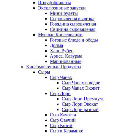
Полуфабрикаты
Эксклюзивные закуски
Мини-рулеты
Сыровяленая вырезка
Говядина сыровяленая
Свинина сыровяленая
Мясные Консервации
Готовые блюда и обеды
Долма
Хаш. Рубец
Ариса. Кавурма
Маринованные
Кисломолочные Продукты
Сыры
Сыр Чанах
Сыр Чанах в ведре
Сыр Чанах Экокат
Сыр Лори
Сыр Лори Премиум
Сыр Лори Экокат
Сыр Лори разный
Сыр Качотта
Сыр Овечий
Сыр Козий
Сыр в Керамике