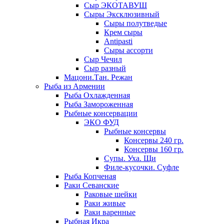
Сыр ЭКОТАВУШ
Сыры Эксклюзивный
Сыры полутведые
Крем сыры
Antipasti
Сыры ассорти
Сыр Чечил
Сыр разный
Мацони.Тан. Режан
Рыба из Армении
Рыба Охлажденная
Рыба Замороженная
Рыбные консервации
ЭКО ФУД
Рыбные консервы
Консервы 240 гр.
Консервы 160 гр.
Супы. Уха. Щи
Филе-кусочки. Суфле
Рыба Копченая
Раки Севанские
Раковые шейки
Раки живые
Раки варенные
Рыбная Икра