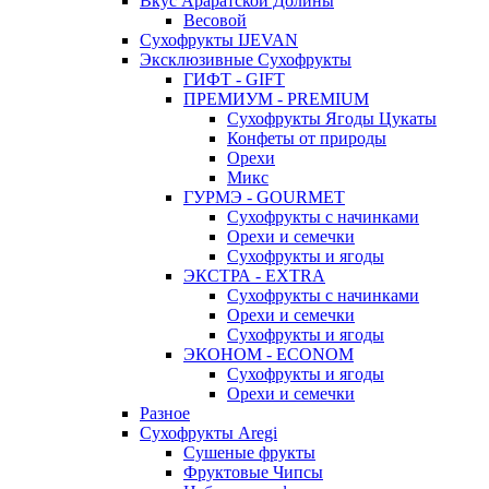
Вкус Араратской Долины
Весовой
Сухофрукты IJEVAN
Эксклюзивные Сухофрукты
ГИФТ - GIFT
ПРЕМИУМ - PREMIUM
Сухофрукты Ягоды Цукаты
Конфеты от природы
Орехи
Микс
ГУРМЭ - GOURMET
Сухофрукты с начинками
Орехи и семечки
Сухофрукты и ягоды
ЭКСТРА - EXTRA
Сухофрукты с начинками
Орехи и семечки
Сухофрукты и ягоды
ЭКОНОМ - ECONOM
Сухофрукты и ягоды
Орехи и семечки
Разное
Сухофрукты Aregi
Сушеные фрукты
Фруктовые Чипсы