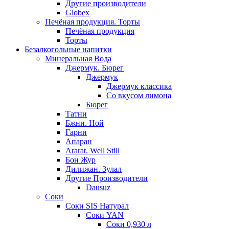
Другие производители
Globex
Печёная продукция. Торты
Печёная продукция
Торты
Безалкогольные напитки
Минеральная Вода
Джермук. Бюрег
Джермук
Джермук классика
Со вкусом лимона
Бюрег
Татни
Бжни. Ной
Гарни
Апаран
Ararat. Well Still
Бон Жур
Дилижан. Зулал
Другие Производители
Dausuz
Соки
Соки SIS Натурал
Соки YAN
Соки 0,930 л