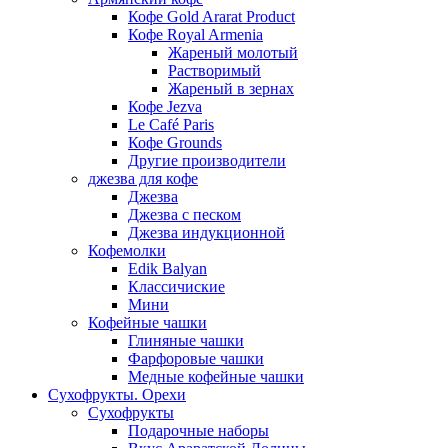
Кофе Gold Ararat Product
Кофе Royal Armenia
Жареный молотый
Растворимый
Жареный в зернах
Кофе Jezva
Le Café Paris
Кофе Grounds
Другие производители
джезва для кофе
Джезва
Джезва с песком
Джезва индукционной
Кофемолки
Edik Balyan
Классичиские
Мини
Кофейные чашки
Глиняные чашки
Фарфоровые чашки
Медные кофейные чашки
Сухофрукты. Орехи
Сухофрукты
Подарочные наборы