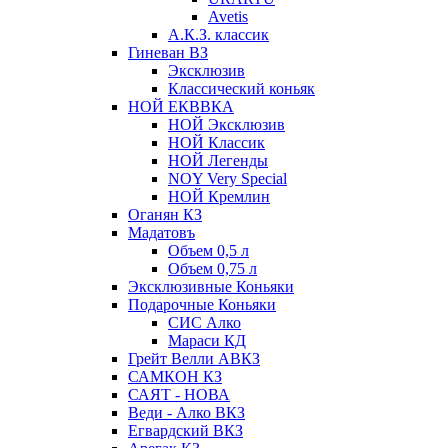
Avetis
А.К.З. классик
Гиневан ВЗ
Эксклюзив
Классический коньяк
НОЙ ЕКВВКА
НОЙ Эксклюзив
НОЙ Классик
НОЙ Легенды
NOY Very Speсial
НОЙ Кремлин
Оганян КЗ
Мадатовъ
Объем 0,5 л
Объем 0,75 л
Эксклюзивные Коньяки
Подарочные Коньяки
СИС Алко
Мараси КД
Грейт Велли АВКЗ
САМКОН КЗ
САЯТ - НОВА
Веди - Алко ВКЗ
Егвардский ВКЗ