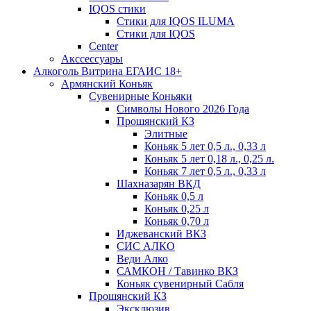
IQOS стики
Стики для IQOS ILUMA
Стики для IQOS
Сenter
Акссессуары
Алкоголь Витрина ЕГАИС 18+
Армянский Коньяк
Сувенирные Коньяки
Символы Нового 2026 Года
Прошянский КЗ
Элитные
Коньяк 5 лет 0,5 л., 0,33 л
Коньяк 5 лет 0,18 л., 0,25 л.
Коньяк 7 лет 0,5 л., 0,33 л
Шахназарян ВКД
Коньяк 0,5 л
Коньяк 0,25 л
Коньяк 0,70 л
Иджеванский ВКЗ
СИС АЛКО
Веди Алко
САМКОН / Тавинко ВКЗ
Коньяк сувенирный Сабля
Прошянский КЗ
Эксклюзив