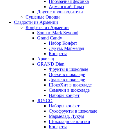
Прозрачная фасовка
Армянский Тараз
Другие производители
Сушеные Овощи
Сладости из Армении
Конфеты из Армении
Sonuar. Mark Sevouni
Grand Candy
Набор Конфет
Лукум. Мармелад
Конфеты
Арколад
GRAND Dian
Фрукты в шоколаде
Орехи в шоколаде
Драже в шоколаде
ШокоХит в шоколаде
Семечки в шоколаде
Наборы конфет
JOYCO
Наборы конфет
Сухофрукты в шоколаде
Мармелад. Лукум
Шоколадные плитки
Конфеты