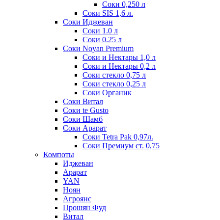
Соки 0,250 л
Соки SIS 1,6 л.
Соки Иджеван
Соки 1.0 л
Соки 0.25 л
Соки Noyan Premium
Соки и Нектары 1,0 л
Соки и Нектары 0,2 л
Соки стекло 0,75 л
Соки стекло 0,25 л
Соки Органик
Соки Витал
Соки te Gusto
Соки Шамб
Соки Арарат
Соки Tetra Pak 0,97л.
Соки Премиум ст. 0,75
Компоты
Иджеван
Арарат
YAN
Ноян
Агроянс
Прошян Фуд
Витал