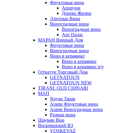
Фруктовые вина
Арцруни
Дерево Жизни
Элитные Вина
Виноградные вина
Виноградные вина
Арт Палас
МАРАН Винный Дом
Фруктовые вина
Виноградные вина
Вино в керамике
Вино в керамике
Вино в керамике п/у
Гетнатун Торговый Дом
GETNATOUN
GETNATOUN NEW
TIRANI. OLD CHINARI
МАП
Noyan Tapan
Arame Фруктовые вина
Arame Виноградные вина
Разные вина
Шаумян Вин
Воскевазский ВЗ
VOSKEVAZ