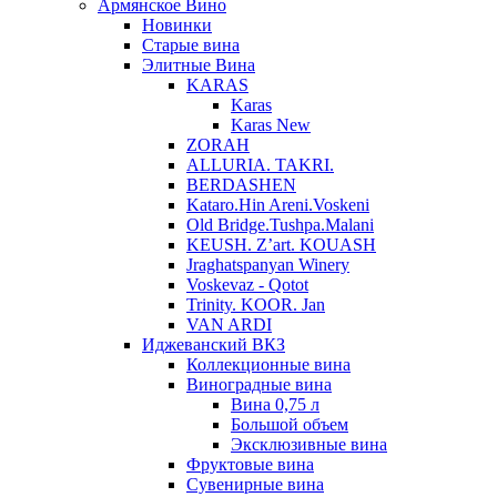
Армянское Вино
Новинки
Старые вина
Элитные Вина
KARAS
Karas
Karas New
ZORAH
ALLURIA. TAKRI.
BERDASHEN
Kataro.Hin Areni.Voskeni
Old Bridge.Tushpa.Malani
KEUSH. Z’art. KOUASH
Jraghatspanyan Winery
Voskevaz - Qotot
Trinity. KOOR. Jan
VAN ARDI
Иджеванский ВКЗ
Коллекционные вина
Виноградные вина
Вина 0,75 л
Большой объем
Эксклюзивные вина
Фруктовые вина
Cувенирные вина