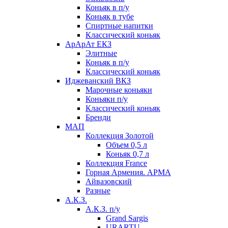
Коньяк в п/у
Коньяк в тубе
Спиртные напитки
Классический коньяк
АрАрАт ЕКЗ
Элитные
Коньяк в п/у
Классический коньяк
Иджеванский ВКЗ
Марочные коньяки
Коньяки п/у
Классический коньяк
Бренди
МАП
Коллекция Золотой
Объем 0,5 л
Коньяк 0,7 л
Коллекция France
Горная Армения. АРМА
Айвазовский
Разные
А.К.З.
А.К.З. п/у
Grand Sargis
URARTU