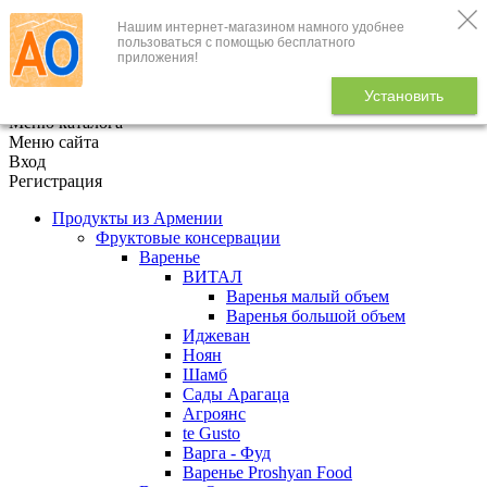
Нашим интернет-магазином намного удобнее
+7 (495) 646-888-1
пользоваться с помощью бесплатного
приложения!
В корзине
0
товаров
Установить
x
Меню каталога
Меню сайта
Вход
Регистрация
Продукты из Армении
Фруктовые консервации
Варенье
ВИТАЛ
Варенья малый объем
Варенья большой объем
Иджеван
Ноян
Шамб
Сады Арагаца
Агроянс
te Gusto
Варга - Фуд
Варенье Proshyan Food