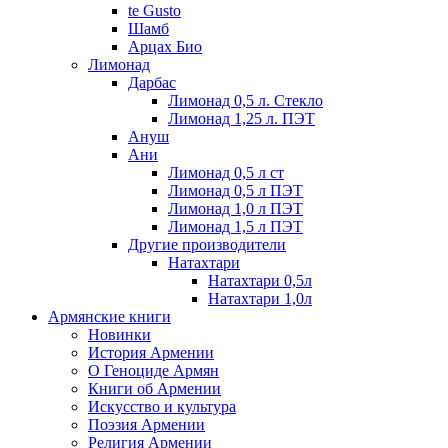
te Gusto
Шамб
Арцах Био
Лимонад
Дарбас
Лимонад 0,5 л. Стекло
Лимонад 1,25 л. ПЭТ
Ануш
Ани
Лимонад 0,5 л ст
Лимонад 0,5 л ПЭТ
Лимонад 1,0 л ПЭТ
Лимонад 1,5 л ПЭТ
Другие производители
Натахтари
Натахтари 0,5л
Натахтари 1,0л
Армянские книги
Новинки
История Армении
О Геноциде Армян
Книги об Армении
Иcкусство и культура
Поэзия Армении
Религия Армении