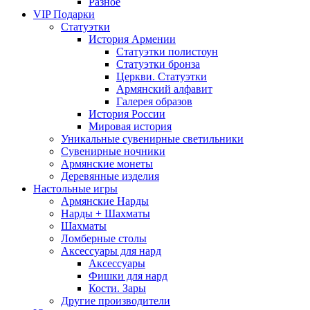
Разное
VIP Подарки
Статуэтки
История Армении
Статуэтки полистоун
Статуэтки бронза
Церкви. Статуэтки
Армянский алфавит
Галерея образов
История России
Мировая история
Уникальные сувенирные светильники
Сувенирные ночники
Армянские монеты
Деревянные изделия
Настольные игры
Армянские Нарды
Нарды + Шахматы
Шахматы
Ломберные столы
Аксессуары для нард
Аксессуары
Фишки для нард
Кости. Зары
Другие производители