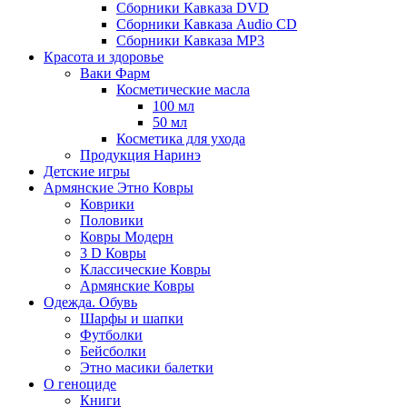
Сборники Кавказа DVD
Сборники Кавказа Audio CD
Сборники Кавказа MP3
Красота и здоровье
Ваки Фарм
Косметические масла
100 мл
50 мл
Косметика для ухода
Продукция Наринэ
Детские игры
Армянские Этно Ковры
Коврики
Половики
Ковры Модерн
3 D Ковры
Классические Ковры
Армянские Ковры
Одежда. Обувь
Шарфы и шапки
Футболки
Бейсболки
Этно масики балетки
О геноциде
Книги