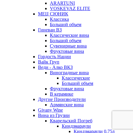
ARARTUNI
VOSKEVAZ ELITE
МЕЦ СЮНИК
Классика
Большой объем
Гиневан ВЗ
Классические вина
Большой объем
Сувенирные вина
Фруктовые вина
Гордость Нации
Вайк Груп
Веди - Алко ВКЗ
Виноградные вина
Классические
Большой объем
Фруктовые вина
В керамике
Другие Производители
Армянские вина
Givany Wine
Вина из Грузии
Кварельский Погреб
Киндзмараули
Киндзмараули 0,75л