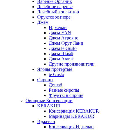
Варенье Органик
Лечебное варенье
Лечебный конфитюр
Фруктовое пюре
Джем
Иджеван
Джем YAN
Джем Агроянс
Джем Фрут Ланд
Джем te Gusto
Джем Шамб
Джем Ararat
Другие производители
Ягоды протёртые
te Gusto
Сиропы
Дошаб
Разные сиропы
Фрукты в сиропе
Овощные Консервации
KERAKUR
Консервация KERAKUR
Маринады KERAKUR
Иджеван
Консервация Иджеван