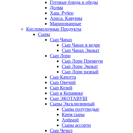
Готовые блюда и обеды
Долма
Хаш. Рубец
Ариса. Кавурма
Маринованные
Кисломолочные Продукты
Сыры
Сыр Чанах
Сыр Чанах в ведре
Сыр Чанах Экокат
Сыр Лори
Сыр Лори Премиум
Сыр Лори Экокат
Сыр Лори разный
Сыр Качотта
Сыр Овечий
Сыр Козий
Сыр в Керамике
Сыр ЭКОТАВУШ
Сыры Эксклюзивный
Сыры полутведые
Крем сыры
Antipasti
Сыры ассорти
Сыр Чечил