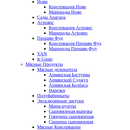
Ноян
Консервация Ноян
Маринады Ноян
Сады Арагаца
Агроянс
Консервация Агроянс
Маринады Агроянс
Прошян Фуд
Консервация Прошян Фуд
Маринады Прошян Фуд
YAN
te Gusto
Мясные Продукты
Мясные деликатесы
Армянская Бастурма
Армянский Суджух
Армянская Колбаса
Нарезки
Полуфабрикаты
Эксклюзивные закуски
Мини-рулеты
Сыровяленая вырезка
Говядина сыровяленая
Свинина сыровяленая
Мясные Консервации