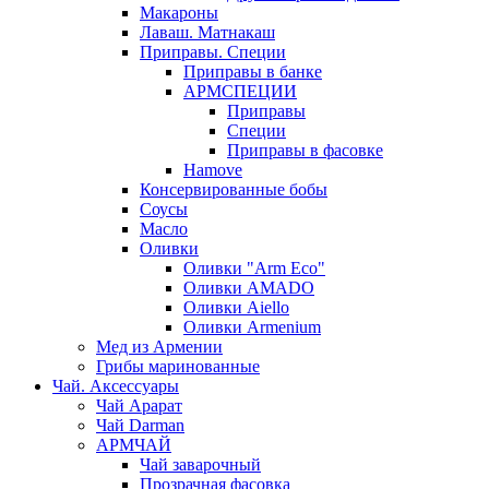
Макароны
Лаваш. Матнакаш
Приправы. Специи
Приправы в банке
АРМСПЕЦИИ
Приправы
Специи
Приправы в фасовке
Hamove
Консервированные бобы
Соусы
Масло
Оливки
Оливки "Arm Eco"
Оливки AMADO
Оливки Aiello
Оливки Armenium
Мед из Армении
Грибы маринованные
Чай. Аксессуары
Чай Арарат
Чай Darman
АРМЧАЙ
Чай заварочный
Прозрачная фасовка