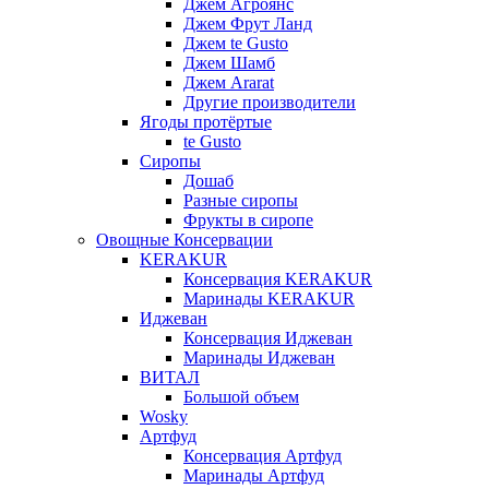
Джем Агроянс
Джем Фрут Ланд
Джем te Gusto
Джем Шамб
Джем Ararat
Другие производители
Ягоды протёртые
te Gusto
Сиропы
Дошаб
Разные сиропы
Фрукты в сиропе
Овощные Консервации
KERAKUR
Консервация KERAKUR
Маринады KERAKUR
Иджеван
Консервация Иджеван
Маринады Иджеван
ВИТАЛ
Большой объем
Wosky
Артфуд
Консервация Артфуд
Маринады Артфуд