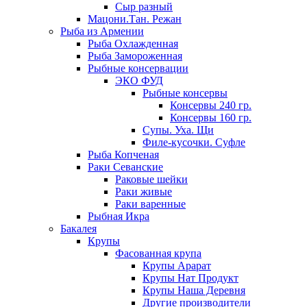
Сыр разный
Мацони.Тан. Режан
Рыба из Армении
Рыба Охлажденная
Рыба Замороженная
Рыбные консервации
ЭКО ФУД
Рыбные консервы
Консервы 240 гр.
Консервы 160 гр.
Супы. Уха. Щи
Филе-кусочки. Суфле
Рыба Копченая
Раки Севанские
Раковые шейки
Раки живые
Раки варенные
Рыбная Икра
Бакалея
Крупы
Фасованная крупа
Крупы Арарат
Крупы Нат Продукт
Крупы Наша Деревня
Другие производители