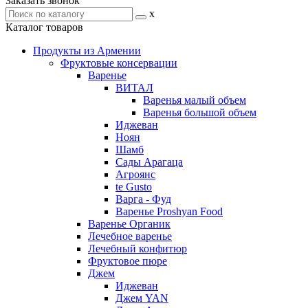
Заказать звонок
x
Каталог товаров
Продукты из Армении
Фруктовые консервации
Варенье
ВИТАЛ
Варенья малый объем
Варенья большой объем
Иджеван
Ноян
Шамб
Сады Арагаца
Агроянс
te Gusto
Варга - Фуд
Варенье Proshyan Food
Варенье Органик
Лечебное варенье
Лечебный конфитюр
Фруктовое пюре
Джем
Иджеван
Джем YAN