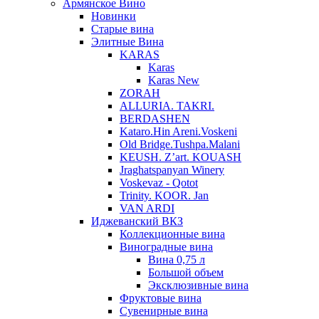
Армянское Вино
Новинки
Старые вина
Элитные Вина
KARAS
Karas
Karas New
ZORAH
ALLURIA. TAKRI.
BERDASHEN
Kataro.Hin Areni.Voskeni
Old Bridge.Tushpa.Malani
KEUSH. Z’art. KOUASH
Jraghatspanyan Winery
Voskevaz - Qotot
Trinity. KOOR. Jan
VAN ARDI
Иджеванский ВКЗ
Коллекционные вина
Виноградные вина
Вина 0,75 л
Большой объем
Эксклюзивные вина
Фруктовые вина
Cувенирные вина