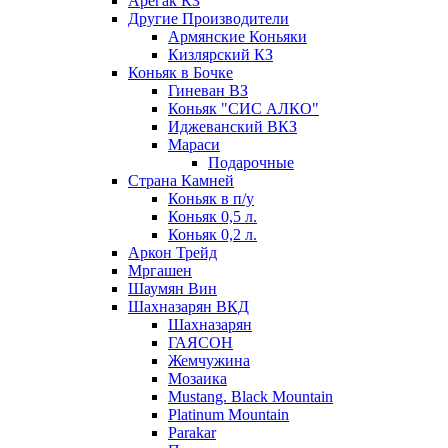
Арегак КЗ
Другие Производители
Армянские Коньяки
Кизлярский КЗ
Коньяк в Бочке
Гиневан ВЗ
Коньяк "СИС АЛКО"
Иджеванский ВКЗ
Мараси
Подарочные
Страна Камней
Коньяк в п/у
Коньяк 0,5 л.
Коньяк 0,2 л.
Аркон Трейд
Мргашен
Шаумян Вин
Шахназарян ВКД
Шахназарян
ГАЯСОН
Жемчужина
Мозаика
Mustang. Black Mountain
Platinum Mountain
Parakar