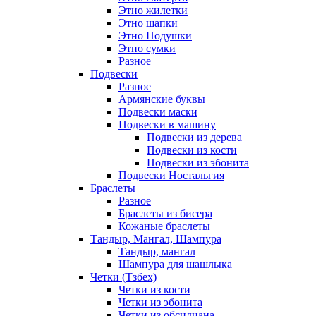
Этно жилетки
Этно шапки
Этно Подушки
Этно сумки
Разное
Подвески
Разное
Армянские буквы
Подвески маски
Подвески в машину
Подвески из дерева
Подвески из кости
Подвески из эбонита
Подвески Ностальгия
Браслеты
Разное
Браслеты из бисера
Кожаные браслеты
Тандыр, Мангал, Шампура
Тандыр, мангал
Шампура для шашлыка
Четки (Тзбех)
Четки из кости
Четки из эбонита
Четки из обсидиана