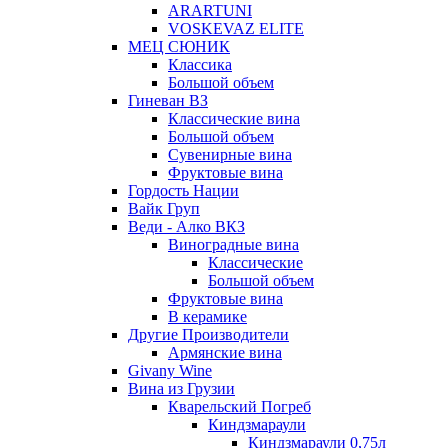
ARARTUNI
VOSKEVAZ ELITE
МЕЦ СЮНИК
Классика
Большой объем
Гиневан ВЗ
Классические вина
Большой объем
Сувенирные вина
Фруктовые вина
Гордость Нации
Вайк Груп
Веди - Алко ВКЗ
Виноградные вина
Классические
Большой объем
Фруктовые вина
В керамике
Другие Производители
Армянские вина
Givany Wine
Вина из Грузии
Кварельский Погреб
Киндзмараули
Киндзмараули 0,75л