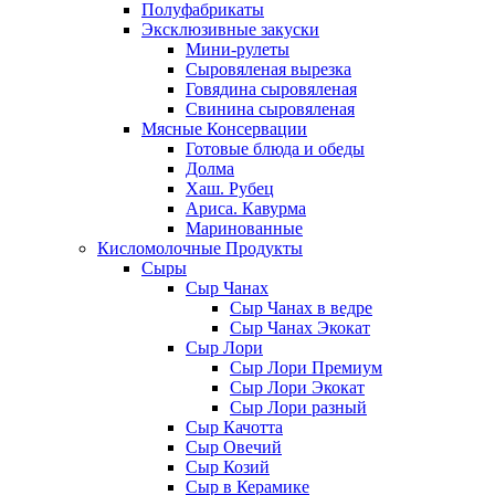
Полуфабрикаты
Эксклюзивные закуски
Мини-рулеты
Сыровяленая вырезка
Говядина сыровяленая
Свинина сыровяленая
Мясные Консервации
Готовые блюда и обеды
Долма
Хаш. Рубец
Ариса. Кавурма
Маринованные
Кисломолочные Продукты
Сыры
Сыр Чанах
Сыр Чанах в ведре
Сыр Чанах Экокат
Сыр Лори
Сыр Лори Премиум
Сыр Лори Экокат
Сыр Лори разный
Сыр Качотта
Сыр Овечий
Сыр Козий
Сыр в Керамике