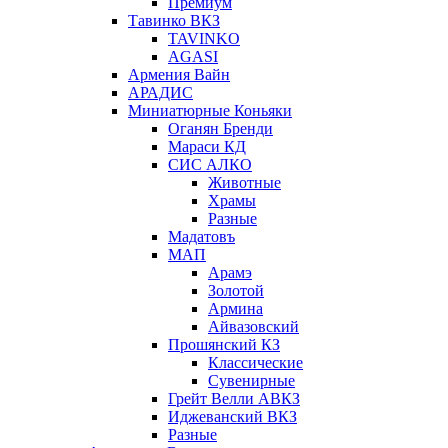
Премиум
Тавинко ВКЗ
TAVINKO
AGASI
Армения Вайн
АРАДИС
Миниатюрные Коньяки
Оганян Бренди
Мараси КД
СИС АЛКО
Животные
Храмы
Разные
Мадатовъ
МАП
Арамэ
Золотой
Армина
Айвазовский
Прошянский КЗ
Классические
Сувенирные
Грейт Велли АВКЗ
Иджеванский ВКЗ
Разные