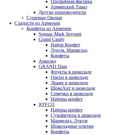
Прозрачная фасовка
Армянский Тараз
Другие производители
Сушеные Овощи
Сладости из Армении
Конфеты из Армении
Sonuar. Mark Sevouni
Grand Candy
Набор Конфет
Лукум. Мармелад
Конфеты
Арколад
GRAND Dian
Фрукты в шоколаде
Орехи в шоколаде
Драже в шоколаде
ШокоХит в шоколаде
Семечки в шоколаде
Наборы конфет
JOYCO
Наборы конфет
Сухофрукты в шоколаде
Мармелад. Лукум
Шоколадные плитки
Конфеты