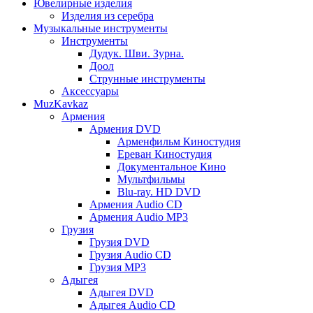
Ювелирные изделия
Изделия из серебра
Музыкальные инструменты
Инструменты
Дудук. Шви. Зурна.
Доол
Струнные инструменты
Аксессуары
MuzKavkaz
Армения
Армения DVD
Арменфильм Киностудия
Ереван Киностудия
Документальное Кино
Мультфильмы
Blu-ray. HD DVD
Армения Audio CD
Армения Audio MP3
Грузия
Грузия DVD
Грузия Audio CD
Грузия MP3
Адыгея
Адыгея DVD
Адыгея Audio CD