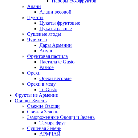
Наборы сухофруктов
Алани
Алани весовой
Цукаты
Цукаты фруктовые
Цукаты разные
Сушеные ягоды
Чурчхела
Дары Армении
Ануш
Фруктовая пастила
Пастила te Gusto
Разное
Орехи
Орехи весовые
Орехи в меду
Te Gusto
Фрукты из Армении
Овощи. Зелень
Свежие Овощи
Свежая Зелень
Замороженные Овощи и Зелень
Тамара фрут
Сушеная Зелень
АРМЧАЙ