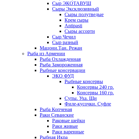
Сыр ЭКОТАВУШ
Сыры Эксклюзивный
Сыры полутведые
Крем сыры
Antipasti
Сыры ассорти
Сыр Чечил
Сыр разный
Мацони.Тан. Режан
Рыба из Армении
Рыба Охлажденная
Рыба Замороженная
Рыбные консервации
ЭКО ФУД
Рыбные консервы
Консервы 240 гр.
Консервы 160 гр.
Супы. Уха. Щи
Филе-кусочки. Суфле
Рыба Копченая
Раки Севанские
Раковые шейки
Раки живые
Раки варенные
Рыбная Икра