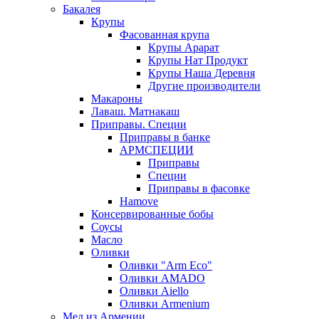
Бакалея
Крупы
Фасованная крупа
Крупы Арарат
Крупы Нат Продукт
Крупы Наша Деревня
Другие производители
Макароны
Лаваш. Матнакаш
Приправы. Специи
Приправы в банке
АРМСПЕЦИИ
Приправы
Специи
Приправы в фасовке
Hamove
Консервированные бобы
Соусы
Масло
Оливки
Оливки "Arm Eco"
Оливки AMADO
Оливки Aiello
Оливки Armenium
Мед из Армении