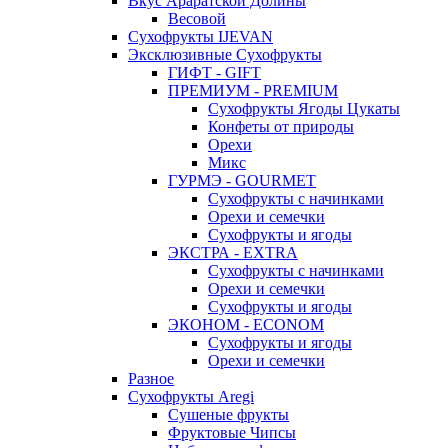
Вкус Араратской Долины
Весовой
Сухофрукты IJEVAN
Эксклюзивные Сухофрукты
ГИФТ - GIFT
ПРЕМИУМ - PREMIUM
Сухофрукты Ягоды Цукаты
Конфеты от природы
Орехи
Микс
ГУРМЭ - GOURMET
Сухофрукты с начинками
Орехи и семечки
Сухофрукты и ягоды
ЭКСТРА - EXTRA
Сухофрукты с начинками
Орехи и семечки
Сухофрукты и ягоды
ЭКОНОМ - ECONOM
Сухофрукты и ягоды
Орехи и семечки
Разное
Сухофрукты Aregi
Сушеные фрукты
Фруктовые Чипсы