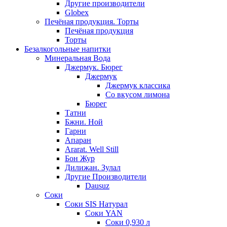
Другие производители
Globex
Печёная продукция. Торты
Печёная продукция
Торты
Безалкогольные напитки
Минеральная Вода
Джермук. Бюрег
Джермук
Джермук классика
Со вкусом лимона
Бюрег
Татни
Бжни. Ной
Гарни
Апаран
Ararat. Well Still
Бон Жур
Дилижан. Зулал
Другие Производители
Dausuz
Соки
Соки SIS Натурал
Соки YAN
Соки 0,930 л