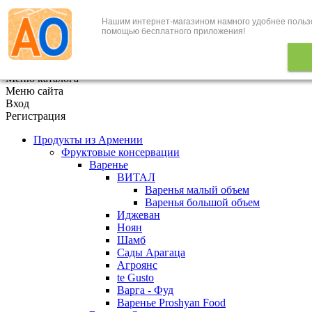
Нашим интернет-магазином намного удобнее польз
+7 (495) 646-888-1
помощью бесплатного приложения!
В корзине
0
товаров
x
Меню каталога
Меню сайта
Вход
Регистрация
Продукты из Армении
Фруктовые консервации
Варенье
ВИТАЛ
Варенья малый объем
Варенья большой объем
Иджеван
Ноян
Шамб
Сады Арагаца
Агроянс
te Gusto
Варга - Фуд
Варенье Proshyan Food