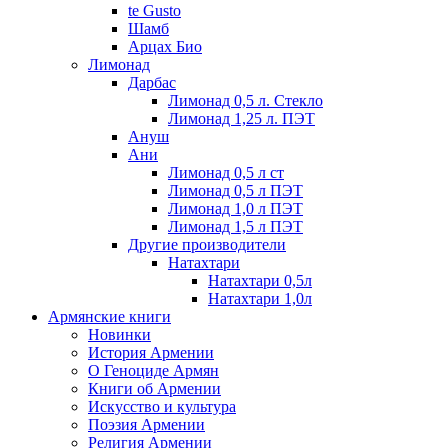
te Gusto
Шамб
Арцах Био
Лимонад
Дарбас
Лимонад 0,5 л. Стекло
Лимонад 1,25 л. ПЭТ
Ануш
Ани
Лимонад 0,5 л ст
Лимонад 0,5 л ПЭТ
Лимонад 1,0 л ПЭТ
Лимонад 1,5 л ПЭТ
Другие производители
Натахтари
Натахтари 0,5л
Натахтари 1,0л
Армянские книги
Новинки
История Армении
О Геноциде Армян
Книги об Армении
Иcкусство и культура
Поэзия Армении
Религия Армении