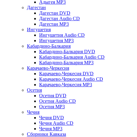
Адыгея MP3
Дагестан
Дагестан DVD
Дагестан Audio CD
Дагестан MP3
Ингушетия
Ингушетия Audio CD
Ингушетия MP3
Кабардино-Балкария
Кабардино-Балкария DVD
Кабардино-Балкария Audio CD
Кабардино-Балкария MP3
Карачаево-Черкесия
Карачаево-Черкесия DVD
Карачаево-Черкесия Audio CD
Карачаево-Черкесия MP3
Осетия
Осетия DVD
Осетия Audio CD
Осетия MP3
Чечня
Чечня DVD
Чечня Audio CD
Чечня MP3
Сборники Кавказа