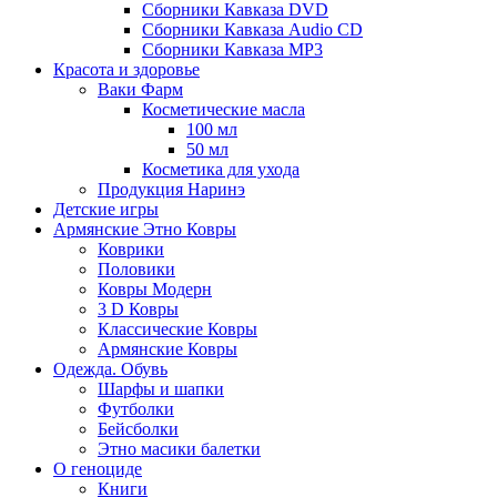
Сборники Кавказа DVD
Сборники Кавказа Audio CD
Сборники Кавказа MP3
Красота и здоровье
Ваки Фарм
Косметические масла
100 мл
50 мл
Косметика для ухода
Продукция Наринэ
Детские игры
Армянские Этно Ковры
Коврики
Половики
Ковры Модерн
3 D Ковры
Классические Ковры
Армянские Ковры
Одежда. Обувь
Шарфы и шапки
Футболки
Бейсболки
Этно масики балетки
О геноциде
Книги