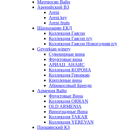
Матевосян Вайн
Аренийский ВЗ
Areni
Areni key
Areni fruits
Шахназарян ЕКД
Коллекция Гаясон
Коллекция Гаясон п/у
Коллекция Гаясон Новогодняя п/у
Gevorkian winery
Сувенирные вина
Фруктовые вина
АРИАЦ. АНАИС
Коллекция КОРОНА
Коллекция Геворкян
Крепленые вина
Абрикосовый Бренди
Армения Вайн
Фруктовые Вина
Коллекция ORRAN
OLD ARMENIA
Виноградные Вина
Коллекция TAKAR
Коллекция YEREVAN
Прошянский КЗ