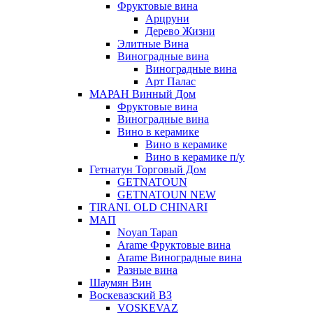
Фруктовые вина
Арцруни
Дерево Жизни
Элитные Вина
Виноградные вина
Виноградные вина
Арт Палас
МАРАН Винный Дом
Фруктовые вина
Виноградные вина
Вино в керамике
Вино в керамике
Вино в керамике п/у
Гетнатун Торговый Дом
GETNATOUN
GETNATOUN NEW
TIRANI. OLD CHINARI
МАП
Noyan Tapan
Arame Фруктовые вина
Arame Виноградные вина
Разные вина
Шаумян Вин
Воскевазский ВЗ
VOSKEVAZ