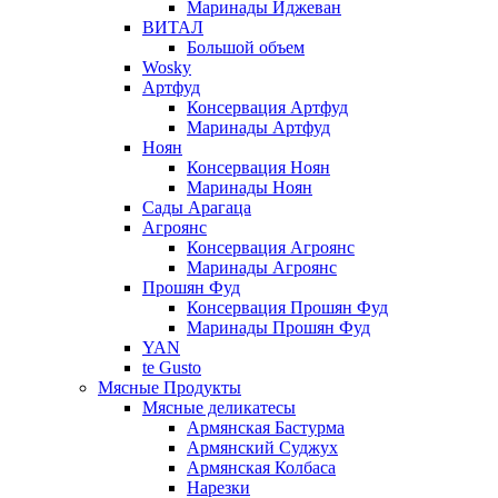
Маринады Иджеван
ВИТАЛ
Большой объем
Wosky
Артфуд
Консервация Артфуд
Маринады Артфуд
Ноян
Консервация Ноян
Маринады Ноян
Сады Арагаца
Агроянс
Консервация Агроянс
Маринады Агроянс
Прошян Фуд
Консервация Прошян Фуд
Маринады Прошян Фуд
YAN
te Gusto
Мясные Продукты
Мясные деликатесы
Армянская Бастурма
Армянский Суджух
Армянская Колбаса
Нарезки