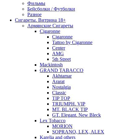
Фильмы
Бейсболки / Футболки
Разное
Сигареты. Витрина 18+
Армянские Сигареты
Cigaronne
Cigaronne
Tattoo by Cigaronne
Center
AMG
5th Street
Mackintosh
GRAND TABACCO
Akhtamar
Ararat
Nostalgia
Classic
TIP TOP
TRIUMPH. VIP
MT. BLACK TIP
GT. Elegant. New Bleck
Lex Tobacco
MORION
SOPRANO, LEX, ALEX
Karelia and others