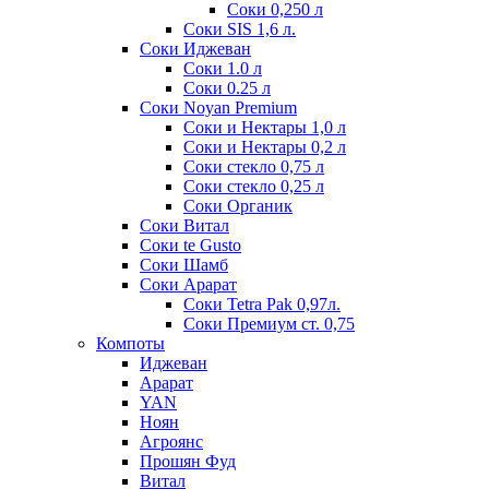
Соки 0,250 л
Соки SIS 1,6 л.
Соки Иджеван
Соки 1.0 л
Соки 0.25 л
Соки Noyan Premium
Соки и Нектары 1,0 л
Соки и Нектары 0,2 л
Соки стекло 0,75 л
Соки стекло 0,25 л
Соки Органик
Соки Витал
Соки te Gusto
Соки Шамб
Соки Арарат
Соки Tetra Pak 0,97л.
Соки Премиум ст. 0,75
Компоты
Иджеван
Арарат
YAN
Ноян
Агроянс
Прошян Фуд
Витал