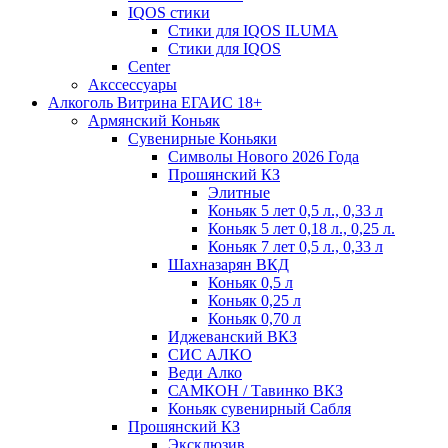
IQOS стики
Стики для IQOS ILUMA
Стики для IQOS
Сenter
Акссессуары
Алкоголь Витрина ЕГАИС 18+
Армянский Коньяк
Сувенирные Коньяки
Символы Нового 2026 Года
Прошянский КЗ
Элитные
Коньяк 5 лет 0,5 л., 0,33 л
Коньяк 5 лет 0,18 л., 0,25 л.
Коньяк 7 лет 0,5 л., 0,33 л
Шахназарян ВКД
Коньяк 0,5 л
Коньяк 0,25 л
Коньяк 0,70 л
Иджеванский ВКЗ
СИС АЛКО
Веди Алко
САМКОН / Тавинко ВКЗ
Коньяк сувенирный Сабля
Прошянский КЗ
Эксклюзив