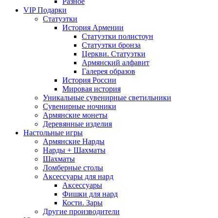
Разное
VIP Подарки
Статуэтки
История Армении
Статуэтки полистоун
Статуэтки бронза
Церкви. Статуэтки
Армянский алфавит
Галерея образов
История России
Мировая история
Уникальные сувенирные светильники
Сувенирные ночники
Армянские монеты
Деревянные изделия
Настольные игры
Армянские Нарды
Нарды + Шахматы
Шахматы
Ломберные столы
Аксессуары для нард
Аксессуары
Фишки для нард
Кости. Зары
Другие производители