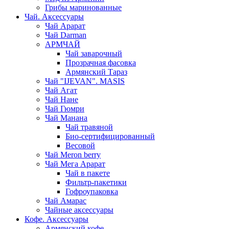
Грибы маринованные
Чай. Аксессуары
Чай Арарат
Чай Darman
АРМЧАЙ
Чай заварочный
Прозрачная фасовка
Армянский Тараз
Чай "IJEVAN". MASIS
Чай Агат
Чай Нане
Чай Гюмри
Чай Манана
Чай травяной
Био-сертифицированный
Весовой
Чай Meron berry
Чай Мега Арарат
Чай в пакете
Фильтр-пакетики
Гофроупаковка
Чай Амарас
Чайные аксессуары
Кофе. Аксессуары
Армянский кофе