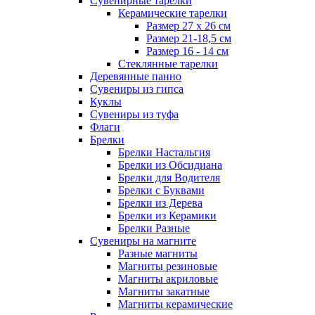
Сувенирные тарелки
Керамические тарелки
Размер 27 х 26 см
Размер 21-18,5 см
Размер 16 - 14 см
Стеклянные тарелки
Деревянные панно
Сувениры из гипса
Куклы
Сувениры из туфа
Флаги
Брелки
Брелки Настальгия
Брелки из Обсидиана
Брелки для Водителя
Брелки с Буквами
Брелки из Дерева
Брелки из Керамики
Брелки Разные
Сувениры на магните
Разные магниты
Магниты резиновые
Магниты акриловые
Магниты закатные
Магниты керамические