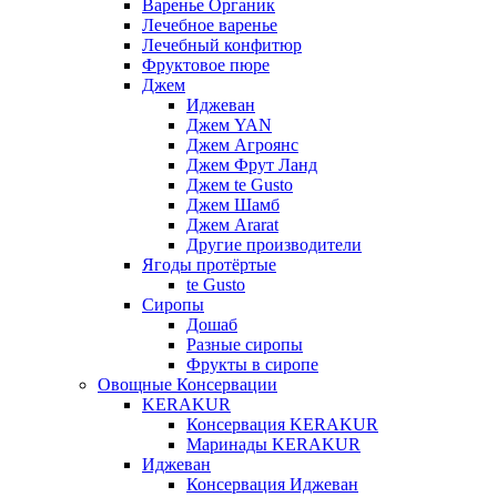
Варенье Органик
Лечебное варенье
Лечебный конфитюр
Фруктовое пюре
Джем
Иджеван
Джем YAN
Джем Агроянс
Джем Фрут Ланд
Джем te Gusto
Джем Шамб
Джем Ararat
Другие производители
Ягоды протёртые
te Gusto
Сиропы
Дошаб
Разные сиропы
Фрукты в сиропе
Овощные Консервации
KERAKUR
Консервация KERAKUR
Маринады KERAKUR
Иджеван
Консервация Иджеван