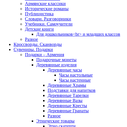
Армянские классики
Исторические романы
Публицистика
Словари. Разговорники
Учебники. Самоучители
Детские книги
Для дошкольников<br> и младших классов
Разное
Кроссворды. Сканворды
Сувениры. Подарки
Подарки – Армения
Подарочные монеты
Деревянные изделия
Деревянные часы
Часы настольные
Часы настенные
Деревянные Храмы
Подставки для напитков
Деревянные Тарелки
Деревянные Вазы
Деревянные Кресты
Деревянные Гранаты
Разное
Этнические товары
Этно скатерти