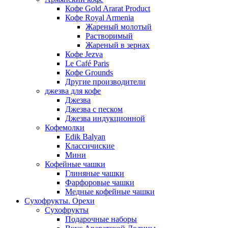
Кофе Gold Ararat Product
Кофе Royal Armenia
Жареный молотый
Растворимый
Жареный в зернах
Кофе Jezva
Le Café Paris
Кофе Grounds
Другие производители
джезва для кофе
Джезва
Джезва с песком
Джезва индукционной
Кофемолки
Edik Balyan
Классичиские
Мини
Кофейные чашки
Глиняные чашки
Фарфоровые чашки
Медные кофейные чашки
Сухофрукты. Орехи
Сухофрукты
Подарочные наборы