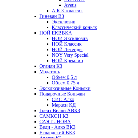
Avetis
А.К.З. классик
Гиневан ВЗ
Эксклюзив
Классический коньяк
НОЙ ЕКВВКА
НОЙ Эксклюзив
НОЙ Классик
НОЙ Легенды
NOY Very Speсial
НОЙ Кремлин
Оганян КЗ
Мадатовъ
Объем 0,5 л
Объем 0,75 л
Эксклюзивные Коньяки
Подарочные Коньяки
СИС Алко
Мараси КД
Грейт Велли АВКЗ
САМКОН КЗ
САЯТ - НОВА
Веди - Алко ВКЗ
Егвардский ВКЗ