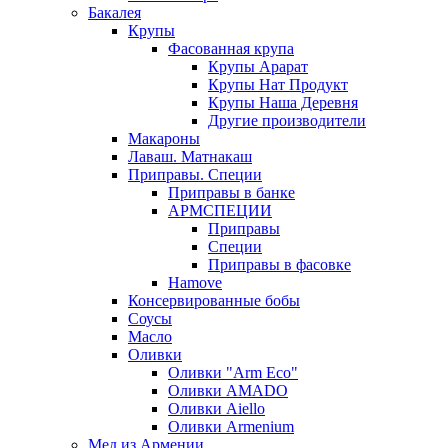
Бакалея
Крупы
Фасованная крупа
Крупы Арарат
Крупы Нат Продукт
Крупы Наша Деревня
Другие производители
Макароны
Лаваш. Матнакаш
Приправы. Специи
Приправы в банке
АРМСПЕЦИИ
Приправы
Специи
Приправы в фасовке
Hamove
Консервированные бобы
Соусы
Масло
Оливки
Оливки "Arm Eco"
Оливки AMADO
Оливки Aiello
Оливки Armenium
Мед из Армении