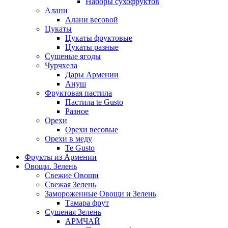
Наборы сухофруктов
Алани
Алани весовой
Цукаты
Цукаты фруктовые
Цукаты разные
Сушеные ягоды
Чурчхела
Дары Армении
Ануш
Фруктовая пастила
Пастила te Gusto
Разное
Орехи
Орехи весовые
Орехи в меду
Te Gusto
Фрукты из Армении
Овощи. Зелень
Свежие Овощи
Свежая Зелень
Замороженные Овощи и Зелень
Тамара фрут
Сушеная Зелень
АРМЧАЙ