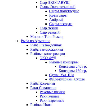
Сыр ЭКОТАВУШ
Сыры Эксклюзивный
Сыры полутведые
Крем сыры
Antipasti
Сыры ассорти
Сыр Чечил
Сыр разный
Мацони.Тан. Режан
Рыба из Армении
Рыба Охлажденная
Рыба Замороженная
Рыбные консервации
ЭКО ФУД
Рыбные консервы
Консервы 240 гр.
Консервы 160 гр.
Супы. Уха. Щи
Филе-кусочки. Суфле
Рыба Копченая
Раки Севанские
Раковые шейки
Раки живые
Раки варенные
Рыбная Икра