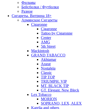
Фильмы
Бейсболки / Футболки
Разное
Сигареты. Витрина 18+
Армянские Сигареты
Cigaronne
Cigaronne
Tattoo by Cigaronne
Center
AMG
5th Street
Mackintosh
GRAND TABACCO
Akhtamar
Ararat
Nostalgia
Classic
TIP TOP
TRIUMPH. VIP
MT. BLACK TIP
GT. Elegant. New Bleck
Lex Tobacco
MORION
SOPRANO, LEX, ALEX
Karelia and others