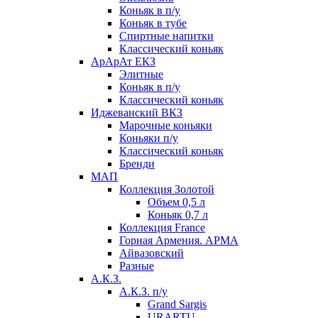
Коньяк в п/у
Коньяк в тубе
Спиртные напитки
Классический коньяк
АрАрАт ЕКЗ
Элитные
Коньяк в п/у
Классический коньяк
Иджеванский ВКЗ
Марочные коньяки
Коньяки п/у
Классический коньяк
Бренди
МАП
Коллекция Золотой
Объем 0,5 л
Коньяк 0,7 л
Коллекция France
Горная Армения. АРМА
Айвазовский
Разные
А.К.З.
А.К.З. п/у
Grand Sargis
URARTU