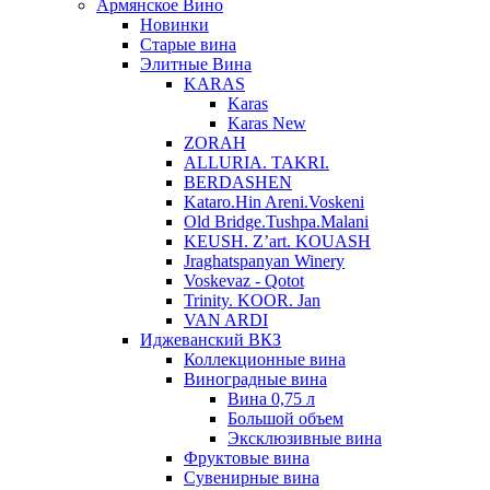
Армянское Вино
Новинки
Старые вина
Элитные Вина
KARAS
Karas
Karas New
ZORAH
ALLURIA. TAKRI.
BERDASHEN
Kataro.Hin Areni.Voskeni
Old Bridge.Tushpa.Malani
KEUSH. Z’art. KOUASH
Jraghatspanyan Winery
Voskevaz - Qotot
Trinity. KOOR. Jan
VAN ARDI
Иджеванский ВКЗ
Коллекционные вина
Виноградные вина
Вина 0,75 л
Большой объем
Эксклюзивные вина
Фруктовые вина
Cувенирные вина