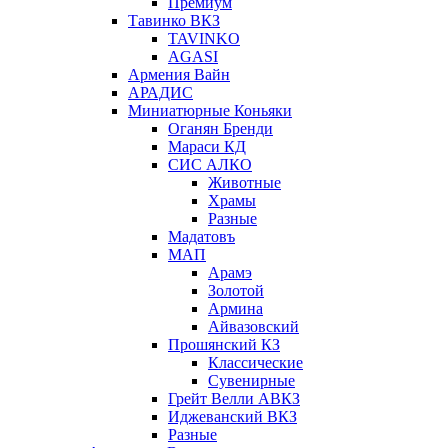
Премиум
Тавинко ВКЗ
TAVINKO
AGASI
Армения Вайн
АРАДИС
Миниатюрные Коньяки
Оганян Бренди
Мараси КД
СИС АЛКО
Животные
Храмы
Разные
Мадатовъ
МАП
Арамэ
Золотой
Армина
Айвазовский
Прошянский КЗ
Классические
Сувенирные
Грейт Велли АВКЗ
Иджеванский ВКЗ
Разные