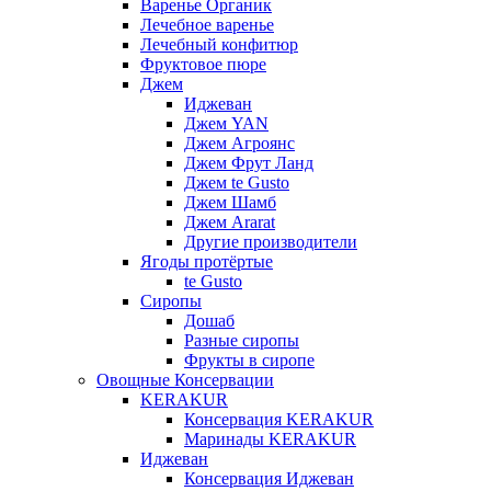
Варенье Органик
Лечебное варенье
Лечебный конфитюр
Фруктовое пюре
Джем
Иджеван
Джем YAN
Джем Агроянс
Джем Фрут Ланд
Джем te Gusto
Джем Шамб
Джем Ararat
Другие производители
Ягоды протёртые
te Gusto
Сиропы
Дошаб
Разные сиропы
Фрукты в сиропе
Овощные Консервации
KERAKUR
Консервация KERAKUR
Маринады KERAKUR
Иджеван
Консервация Иджеван