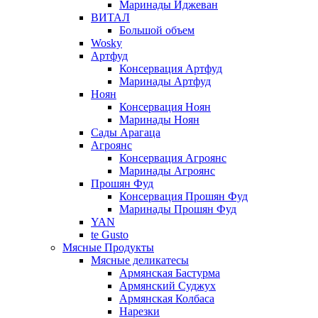
Маринады Иджеван
ВИТАЛ
Большой объем
Wosky
Артфуд
Консервация Артфуд
Маринады Артфуд
Ноян
Консервация Ноян
Маринады Ноян
Сады Арагаца
Агроянс
Консервация Агроянс
Маринады Агроянс
Прошян Фуд
Консервация Прошян Фуд
Маринады Прошян Фуд
YAN
te Gusto
Мясные Продукты
Мясные деликатесы
Армянская Бастурма
Армянский Суджух
Армянская Колбаса
Нарезки