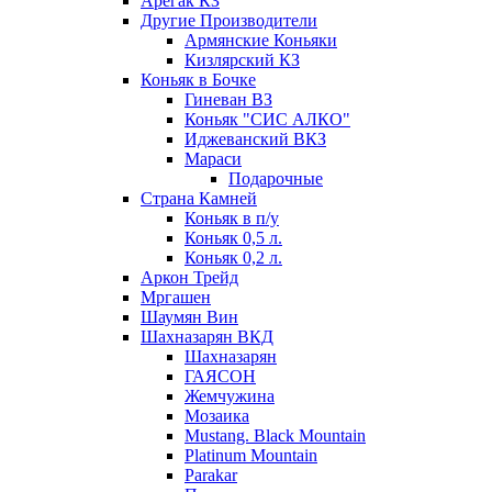
Арегак КЗ
Другие Производители
Армянские Коньяки
Кизлярский КЗ
Коньяк в Бочке
Гиневан ВЗ
Коньяк "СИС АЛКО"
Иджеванский ВКЗ
Мараси
Подарочные
Страна Камней
Коньяк в п/у
Коньяк 0,5 л.
Коньяк 0,2 л.
Аркон Трейд
Мргашен
Шаумян Вин
Шахназарян ВКД
Шахназарян
ГАЯСОН
Жемчужина
Мозаика
Mustang. Black Mountain
Platinum Mountain
Parakar