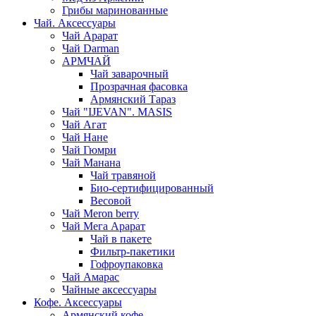
Грибы маринованные
Чай. Аксессуары
Чай Арарат
Чай Darman
АРМЧАЙ
Чай заварочный
Прозрачная фасовка
Армянский Тараз
Чай "IJEVAN". MASIS
Чай Агат
Чай Нане
Чай Гюмри
Чай Манана
Чай травяной
Био-сертифицированный
Весовой
Чай Meron berry
Чай Мега Арарат
Чай в пакете
Фильтр-пакетики
Гофроупаковка
Чай Амарас
Чайные аксессуары
Кофе. Аксессуары
Армянский кофе