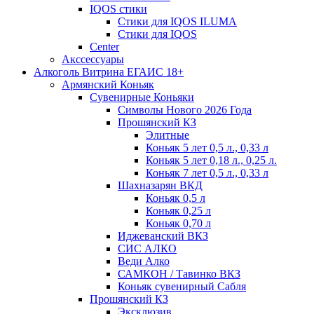
IQOS стики
Стики для IQOS ILUMA
Стики для IQOS
Сenter
Акссессуары
Алкоголь Витрина ЕГАИС 18+
Армянский Коньяк
Сувенирные Коньяки
Символы Нового 2026 Года
Прошянский КЗ
Элитные
Коньяк 5 лет 0,5 л., 0,33 л
Коньяк 5 лет 0,18 л., 0,25 л.
Коньяк 7 лет 0,5 л., 0,33 л
Шахназарян ВКД
Коньяк 0,5 л
Коньяк 0,25 л
Коньяк 0,70 л
Иджеванский ВКЗ
СИС АЛКО
Веди Алко
САМКОН / Тавинко ВКЗ
Коньяк сувенирный Сабля
Прошянский КЗ
Эксклюзив