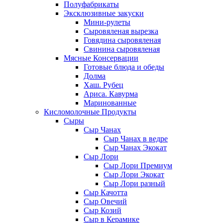
Полуфабрикаты
Эксклюзивные закуски
Мини-рулеты
Сыровяленая вырезка
Говядина сыровяленая
Свинина сыровяленая
Мясные Консервации
Готовые блюда и обеды
Долма
Хаш. Рубец
Ариса. Кавурма
Маринованные
Кисломолочные Продукты
Сыры
Сыр Чанах
Сыр Чанах в ведре
Сыр Чанах Экокат
Сыр Лори
Сыр Лори Премиум
Сыр Лори Экокат
Сыр Лори разный
Сыр Качотта
Сыр Овечий
Сыр Козий
Сыр в Керамике