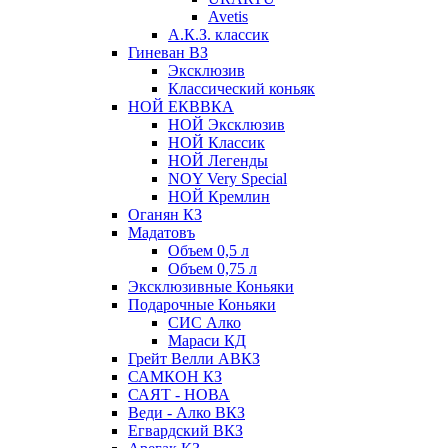
Avetis
А.К.З. классик
Гиневан ВЗ
Эксклюзив
Классический коньяк
НОЙ ЕКВВКА
НОЙ Эксклюзив
НОЙ Классик
НОЙ Легенды
NOY Very Speсial
НОЙ Кремлин
Оганян КЗ
Мадатовъ
Объем 0,5 л
Объем 0,75 л
Эксклюзивные Коньяки
Подарочные Коньяки
СИС Алко
Мараси КД
Грейт Велли АВКЗ
САМКОН КЗ
САЯТ - НОВА
Веди - Алко ВКЗ
Егвардский ВКЗ