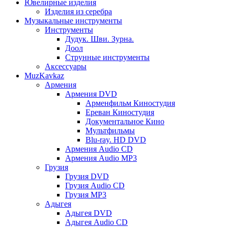
Ювелирные изделия
Изделия из серебра
Музыкальные инструменты
Инструменты
Дудук. Шви. Зурна.
Доол
Струнные инструменты
Аксессуары
MuzKavkaz
Армения
Армения DVD
Арменфильм Киностудия
Ереван Киностудия
Документальное Кино
Мультфильмы
Blu-ray. HD DVD
Армения Audio CD
Армения Audio MP3
Грузия
Грузия DVD
Грузия Audio CD
Грузия MP3
Адыгея
Адыгея DVD
Адыгея Audio CD