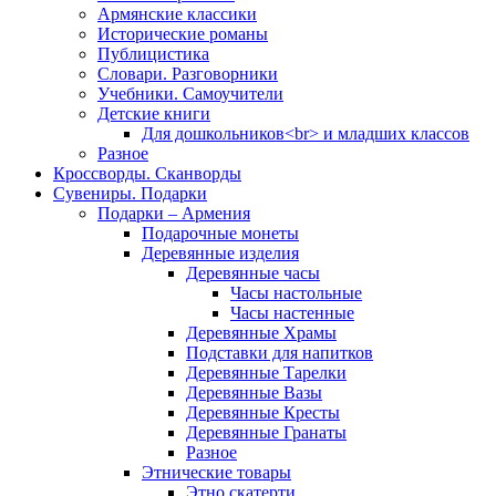
Армянские классики
Исторические романы
Публицистика
Словари. Разговорники
Учебники. Самоучители
Детские книги
Для дошкольников<br> и младших классов
Разное
Кроссворды. Сканворды
Сувениры. Подарки
Подарки – Армения
Подарочные монеты
Деревянные изделия
Деревянные часы
Часы настольные
Часы настенные
Деревянные Храмы
Подставки для напитков
Деревянные Тарелки
Деревянные Вазы
Деревянные Кресты
Деревянные Гранаты
Разное
Этнические товары
Этно скатерти