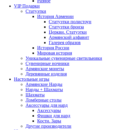
Разное
VIP Подарки
Статуэтки
История Армении
Статуэтки полистоун
Статуэтки бронза
Церкви. Статуэтки
Армянский алфавит
Галерея образов
История России
Мировая история
Уникальные сувенирные светильники
Сувенирные ночники
Армянские монеты
Деревянные изделия
Настольные игры
Армянские Нарды
Нарды + Шахматы
Шахматы
Ломберные столы
Аксессуары для нард
Аксессуары
Фишки для нард
Кости. Зары
Другие производители