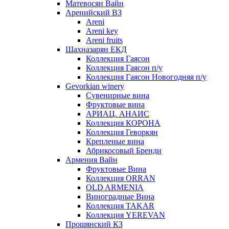
Матевосян Вайн
Аренийский ВЗ
Areni
Areni key
Areni fruits
Шахназарян ЕКД
Коллекция Гаясон
Коллекция Гаясон п/у
Коллекция Гаясон Новогодняя п/у
Gevorkian winery
Сувенирные вина
Фруктовые вина
АРИАЦ. АНАИС
Коллекция КОРОНА
Коллекция Геворкян
Крепленые вина
Абрикосовый Бренди
Армения Вайн
Фруктовые Вина
Коллекция ORRAN
OLD ARMENIA
Виноградные Вина
Коллекция TAKAR
Коллекция YEREVAN
Прошянский КЗ