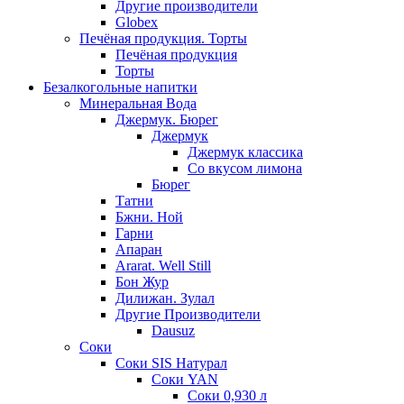
Другие производители
Globex
Печёная продукция. Торты
Печёная продукция
Торты
Безалкогольные напитки
Минеральная Вода
Джермук. Бюрег
Джермук
Джермук классика
Со вкусом лимона
Бюрег
Татни
Бжни. Ной
Гарни
Апаран
Ararat. Well Still
Бон Жур
Дилижан. Зулал
Другие Производители
Dausuz
Соки
Соки SIS Натурал
Соки YAN
Соки 0,930 л