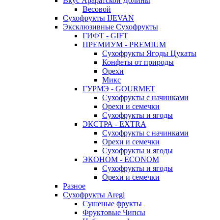
Вкус Араратской Долины
Весовой
Сухофрукты IJEVAN
Эксклюзивные Сухофрукты
ГИФТ - GIFT
ПРЕМИУМ - PREMIUM
Сухофрукты Ягоды Цукаты
Конфеты от природы
Орехи
Микс
ГУРМЭ - GOURMET
Сухофрукты с начинками
Орехи и семечки
Сухофрукты и ягоды
ЭКСТРА - EXTRA
Сухофрукты с начинками
Орехи и семечки
Сухофрукты и ягоды
ЭКОНОМ - ECONOM
Сухофрукты и ягоды
Орехи и семечки
Разное
Сухофрукты Aregi
Сушеные фрукты
Фруктовые Чипсы