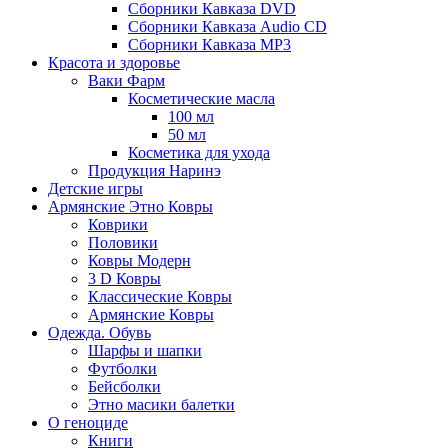
Сборники Кавказа DVD
Сборники Кавказа Audio CD
Сборники Кавказа MP3
Красота и здоровье
Ваки Фарм
Косметические масла
100 мл
50 мл
Косметика для ухода
Продукция Наринэ
Детские игры
Армянские Этно Ковры
Коврики
Половики
Ковры Модерн
3 D Ковры
Классические Ковры
Армянские Ковры
Одежда. Обувь
Шарфы и шапки
Футболки
Бейсболки
Этно масики балетки
О геноциде
Книги