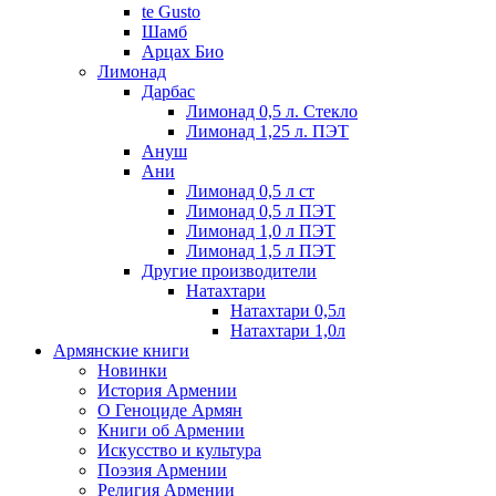
te Gusto
Шамб
Арцах Био
Лимонад
Дарбас
Лимонад 0,5 л. Стекло
Лимонад 1,25 л. ПЭТ
Ануш
Ани
Лимонад 0,5 л ст
Лимонад 0,5 л ПЭТ
Лимонад 1,0 л ПЭТ
Лимонад 1,5 л ПЭТ
Другие производители
Натахтари
Натахтари 0,5л
Натахтари 1,0л
Армянские книги
Новинки
История Армении
О Геноциде Армян
Книги об Армении
Иcкусство и культура
Поэзия Армении
Религия Армении