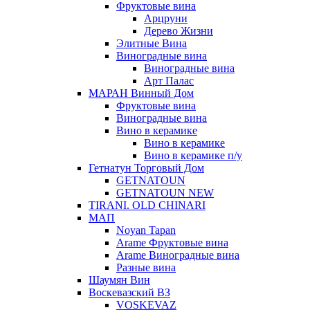
Фруктовые вина
Арцруни
Дерево Жизни
Элитные Вина
Виноградные вина
Виноградные вина
Арт Палас
МАРАН Винный Дом
Фруктовые вина
Виноградные вина
Вино в керамике
Вино в керамике
Вино в керамике п/у
Гетнатун Торговый Дом
GETNATOUN
GETNATOUN NEW
TIRANI. OLD CHINARI
МАП
Noyan Tapan
Arame Фруктовые вина
Arame Виноградные вина
Разные вина
Шаумян Вин
Воскевазский ВЗ
VOSKEVAZ