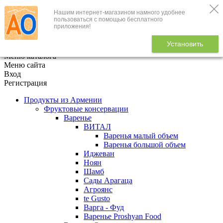
Нашим интернет-магазином намного удобнее
+7 (495) 646-888-1
пользоваться с помощью бесплатного
приложения!
В корзине
0
товаров
Установить
x
Меню каталога
Меню сайта
Вход
Регистрация
Продукты из Армении
Фруктовые консервации
Варенье
ВИТАЛ
Варенья малый объем
Варенья большой объем
Иджеван
Ноян
Шамб
Сады Арагаца
Агроянс
te Gusto
Варга - Фуд
Варенье Proshyan Food