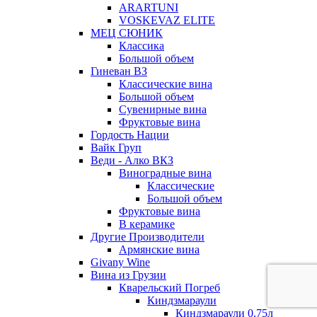
ARARTUNI
VOSKEVAZ ELITE
МЕЦ СЮНИК
Классика
Большой объем
Гиневан ВЗ
Классические вина
Большой объем
Сувенирные вина
Фруктовые вина
Гордость Нации
Вайк Груп
Веди - Алко ВКЗ
Виноградные вина
Классические
Большой объем
Фруктовые вина
В керамике
Другие Производители
Армянские вина
Givany Wine
Вина из Грузии
Кварельский Погреб
Киндзмараули
Киндзмараули 0,75л