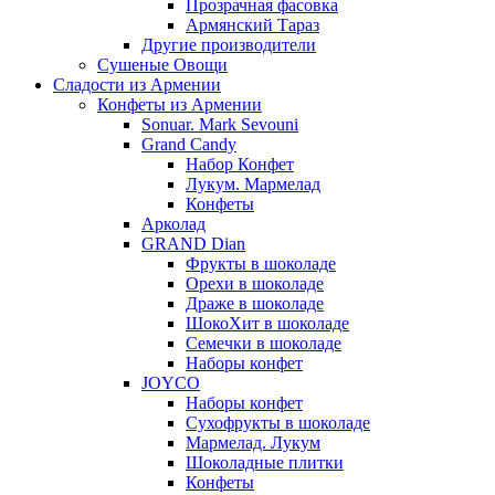
Прозрачная фасовка
Армянский Тараз
Другие производители
Сушеные Овощи
Сладости из Армении
Конфеты из Армении
Sonuar. Mark Sevouni
Grand Candy
Набор Конфет
Лукум. Мармелад
Конфеты
Арколад
GRAND Dian
Фрукты в шоколаде
Орехи в шоколаде
Драже в шоколаде
ШокоХит в шоколаде
Семечки в шоколаде
Наборы конфет
JOYCO
Наборы конфет
Сухофрукты в шоколаде
Мармелад. Лукум
Шоколадные плитки
Конфеты