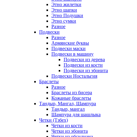
Этно жилетки
Этно шапки
Этно Подушки
Этно сумки
Разное
Подвески
Разное
Армянские буквы
Подвески маски
Подвески в машину
Подвески из дерева
Подвески из кости
Подвески из эбонита
Подвески Ностальгия
Браслеты
Разное
Браслеты из бисера
Кожаные браслеты
Тандыр, Мангал, Шампура
Тандыр, мангал
Шампура для шашлыка
Четки (Тзбех)
Четки из кости
Четки из эбонита
Четки из обсидиана