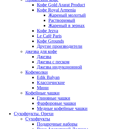
Кофе Gold Ararat Product
Кофе Royal Armenia
Жареный молотый
Растворимый
Жареный в зернах
Кофе Jezva
Le Café Paris
Кофе Grounds
Другие производители
джезва для кофе
Джезва
Джезва с песком
Джезва индукционной
Кофемолки
Edik Balyan
Классичиские
Мини
Кофейные чашки
Глиняные чашки
Фарфоровые чашки
Медные кофейные чашки
Сухофрукты. Орехи
Сухофрукты
Подарочные наборы