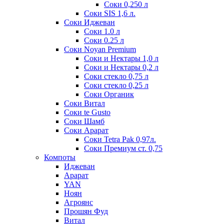
Соки 0,250 л
Соки SIS 1,6 л.
Соки Иджеван
Соки 1.0 л
Соки 0.25 л
Соки Noyan Premium
Соки и Нектары 1,0 л
Соки и Нектары 0,2 л
Соки стекло 0,75 л
Соки стекло 0,25 л
Соки Органик
Соки Витал
Соки te Gusto
Соки Шамб
Соки Арарат
Соки Tetra Pak 0,97л.
Соки Премиум ст. 0,75
Компоты
Иджеван
Арарат
YAN
Ноян
Агроянс
Прошян Фуд
Витал