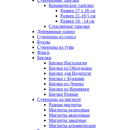
Сувенирные тарелки
Керамические тарелки
Размер 27 х 26 см
Размер 21-18,5 см
Размер 16 - 14 см
Стеклянные тарелки
Деревянные панно
Сувениры из гипса
Куклы
Сувениры из туфа
Флаги
Брелки
Брелки Настальгия
Брелки из Обсидиана
Брелки для Водителя
Брелки с Буквами
Брелки из Дерева
Брелки из Керамики
Брелки Разные
Сувениры на магните
Разные магниты
Магниты резиновые
Магниты акриловые
Магниты закатные
Магниты керамические