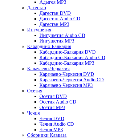
Адыгея MP3
Дагестан
Дагестан DVD
Дагестан Audio CD
Дагестан MP3
Ингушетия
Ингушетия Audio CD
Ингушетия MP3
Кабардино-Балкария
Кабардино-Балкария DVD
Кабардино-Балкария Audio CD
Кабардино-Балкария MP3
Карачаево-Черкесия
Карачаево-Черкесия DVD
Карачаево-Черкесия Audio CD
Карачаево-Черкесия MP3
Осетия
Осетия DVD
Осетия Audio CD
Осетия MP3
Чечня
Чечня DVD
Чечня Audio CD
Чечня MP3
Сборники Кавказа