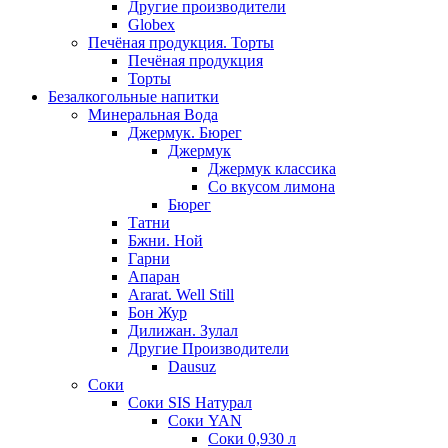
Другие производители
Globex
Печёная продукция. Торты
Печёная продукция
Торты
Безалкогольные напитки
Минеральная Вода
Джермук. Бюрег
Джермук
Джермук классика
Со вкусом лимона
Бюрег
Татни
Бжни. Ной
Гарни
Апаран
Ararat. Well Still
Бон Жур
Дилижан. Зулал
Другие Производители
Dausuz
Соки
Соки SIS Натурал
Соки YAN
Соки 0,930 л