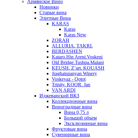
Армянское Вино
Новинки
Старые вина
Элитные Вина
KARAS
Karas
Karas New
ZORAH
ALLURIA. TAKRI.
BERDASHEN
Kataro.Hin Areni.Voskeni
Old Bridge.Tushpa.Malani
KEUSH. Z’art. KOUASH
Jraghatspanyan Winery
Voskevaz - Qotot
Trinity. KOOR. Jan
VAN ARDI
Иджеванский ВКЗ
Коллекционные вина
Виноградные вина
Вина 0,75 л
Большой объем
Эксклюзивные вина
Фруктовые вина
Cувенирные вина