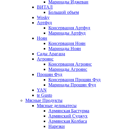
Маринады Иджеван
ВИТАЛ
Большой объем
Wosky
Артфуд
Консервация Артфуд
Маринады Артфуд
Ноян
Консервация Ноян
Маринады Ноян
Сады Арагаца
Агроянс
Консервация Агроянс
Маринады Агроянс
Прошян Фуд
Консервация Прошян Фуд
Маринады Прошян Фуд
YAN
te Gusto
Мясные Продукты
Мясные деликатесы
Армянская Бастурма
Армянский Суджух
Армянская Колбаса
Нарезки