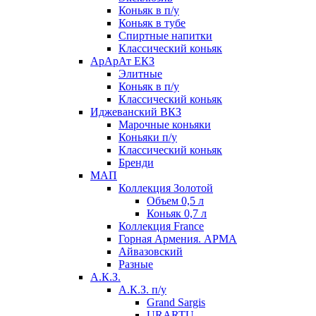
Коньяк в п/у
Коньяк в тубе
Спиртные напитки
Классический коньяк
АрАрАт ЕКЗ
Элитные
Коньяк в п/у
Классический коньяк
Иджеванский ВКЗ
Марочные коньяки
Коньяки п/у
Классический коньяк
Бренди
МАП
Коллекция Золотой
Объем 0,5 л
Коньяк 0,7 л
Коллекция France
Горная Армения. АРМА
Айвазовский
Разные
А.К.З.
А.К.З. п/у
Grand Sargis
URARTU