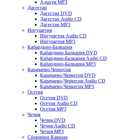
Адыгея MP3
Дагестан
Дагестан DVD
Дагестан Audio CD
Дагестан MP3
Ингушетия
Ингушетия Audio CD
Ингушетия MP3
Кабардино-Балкария
Кабардино-Балкария DVD
Кабардино-Балкария Audio CD
Кабардино-Балкария MP3
Карачаево-Черкесия
Карачаево-Черкесия DVD
Карачаево-Черкесия Audio CD
Карачаево-Черкесия MP3
Осетия
Осетия DVD
Осетия Audio CD
Осетия MP3
Чечня
Чечня DVD
Чечня Audio CD
Чечня MP3
Сборники Кавказа