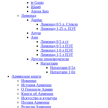
te Gusto
Шамб
Арцах Био
Лимонад
Дарбас
Лимонад 0,5 л. Стекло
Лимонад 1,25 л. ПЭТ
Ануш
Ани
Лимонад 0,5 л ст
Лимонад 0,5 л ПЭТ
Лимонад 1,0 л ПЭТ
Лимонад 1,5 л ПЭТ
Другие производители
Натахтари
Натахтари 0,5л
Натахтари 1,0л
Армянские книги
Новинки
История Армении
О Геноциде Армян
Книги об Армении
Иcкусство и культура
Поэзия Армении
Религия Армении