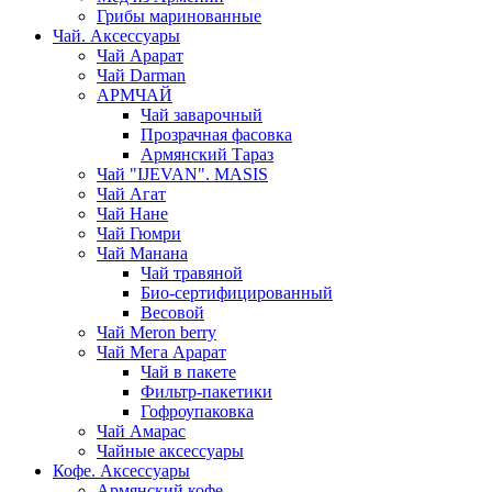
Грибы маринованные
Чай. Аксессуары
Чай Арарат
Чай Darman
АРМЧАЙ
Чай заварочный
Прозрачная фасовка
Армянский Тараз
Чай "IJEVAN". MASIS
Чай Агат
Чай Нане
Чай Гюмри
Чай Манана
Чай травяной
Био-сертифицированный
Весовой
Чай Meron berry
Чай Мега Арарат
Чай в пакете
Фильтр-пакетики
Гофроупаковка
Чай Амарас
Чайные аксессуары
Кофе. Аксессуары
Армянский кофе