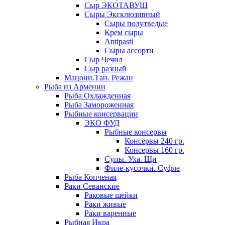
Сыр ЭКОТАВУШ
Сыры Эксклюзивный
Сыры полутведые
Крем сыры
Antipasti
Сыры ассорти
Сыр Чечил
Сыр разный
Мацони.Тан. Режан
Рыба из Армении
Рыба Охлажденная
Рыба Замороженная
Рыбные консервации
ЭКО ФУД
Рыбные консервы
Консервы 240 гр.
Консервы 160 гр.
Супы. Уха. Щи
Филе-кусочки. Суфле
Рыба Копченая
Раки Севанские
Раковые шейки
Раки живые
Раки варенные
Рыбная Икра