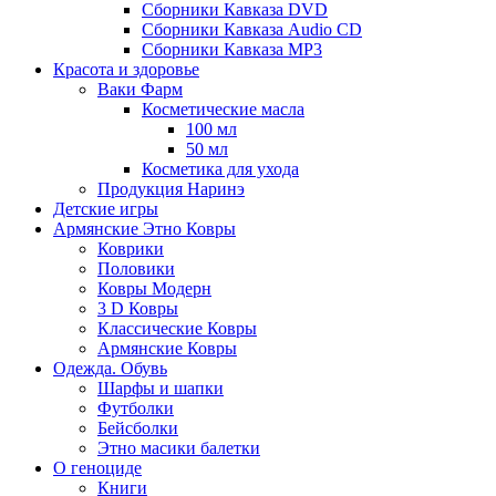
Сборники Кавказа DVD
Сборники Кавказа Audio CD
Сборники Кавказа MP3
Красота и здоровье
Ваки Фарм
Косметические масла
100 мл
50 мл
Косметика для ухода
Продукция Наринэ
Детские игры
Армянские Этно Ковры
Коврики
Половики
Ковры Модерн
3 D Ковры
Классические Ковры
Армянские Ковры
Одежда. Обувь
Шарфы и шапки
Футболки
Бейсболки
Этно масики балетки
О геноциде
Книги