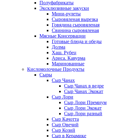
Полуфабрикаты
Эксклюзивные закуски
Мини-рулеты
Сыровяленая вырезка
Говядина сыровяленая
Свинина сыровяленая
Мясные Консервации
Готовые блюда и обеды
Долма
Хаш. Рубец
Ариса. Кавурма
Маринованные
Кисломолочные Продукты
Сыры
Сыр Чанах
Сыр Чанах в ведре
Сыр Чанах Экокат
Сыр Лори
Сыр Лори Премиум
Сыр Лори Экокат
Сыр Лори разный
Сыр Качотта
Сыр Овечий
Сыр Козий
Сыр в Керамике