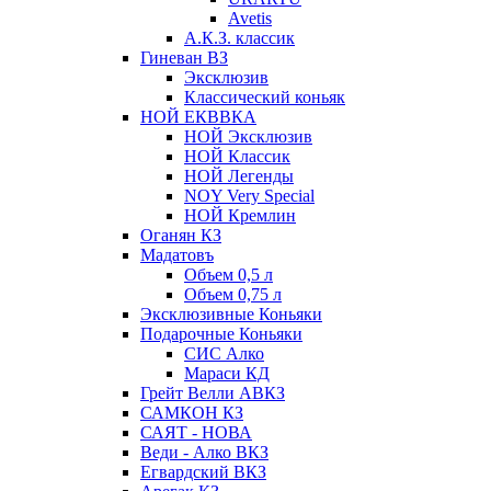
Avetis
А.К.З. классик
Гиневан ВЗ
Эксклюзив
Классический коньяк
НОЙ ЕКВВКА
НОЙ Эксклюзив
НОЙ Классик
НОЙ Легенды
NOY Very Speсial
НОЙ Кремлин
Оганян КЗ
Мадатовъ
Объем 0,5 л
Объем 0,75 л
Эксклюзивные Коньяки
Подарочные Коньяки
СИС Алко
Мараси КД
Грейт Велли АВКЗ
САМКОН КЗ
САЯТ - НОВА
Веди - Алко ВКЗ
Егвардский ВКЗ