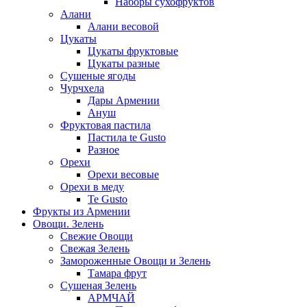
Наборы сухофруктов
Алани
Алани весовой
Цукаты
Цукаты фруктовые
Цукаты разные
Сушеные ягоды
Чурчхела
Дары Армении
Ануш
Фруктовая пастила
Пастила te Gusto
Разное
Орехи
Орехи весовые
Орехи в меду
Te Gusto
Фрукты из Армении
Овощи. Зелень
Свежие Овощи
Свежая Зелень
Замороженные Овощи и Зелень
Тамара фрут
Сушеная Зелень
АРМЧАЙ