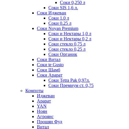
Соки 0,250 л
Соки SIS 1,6 л.
Соки Иджеван
Соки 1.0 л
Соки 0.25 л
Соки Noyan Premium
Соки и Нектары 1,0 л
Соки и Нектары 0,2 л
Соки стекло 0,75 л
Соки стекло 0,25 л
Соки Органик
Соки Витал
Соки te Gusto
Соки Шамб
Соки Арарат
Соки Tetra Pak 0,97л.
Соки Премиум ст. 0,75
Компоты
Иджеван
Арарат
YAN
Ноян
Агроянс
Прошян Фуд
Витал