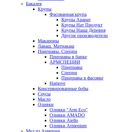
Бакалея
Крупы
Фасованная крупа
Крупы Арарат
Крупы Нат Продукт
Крупы Наша Деревня
Другие производители
Макароны
Лаваш. Матнакаш
Приправы. Специи
Приправы в банке
АРМСПЕЦИИ
Приправы
Специи
Приправы в фасовке
Hamove
Консервированные бобы
Соусы
Масло
Оливки
Оливки "Arm Eco"
Оливки AMADO
Оливки Aiello
Оливки Armenium
Мед из Армении