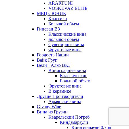
ARARTUNI
VOSKEVAZ ELITE
МЕЦ СЮНИК
Классика
Большой объем
Гиневан ВЗ
Классические вина
Большой объем
Сувенирные вина
Фруктовые вина
Гордость Нации
Вайк Груп
Веди - Алко ВКЗ
Виноградные вина
Классические
Большой объем
Фруктовые вина
В керамике
Другие Производители
Армянские вина
Givany Wine
Вина из Грузии
Кварельский Погреб
Киндзмараули
Киндзмараули 0,75л