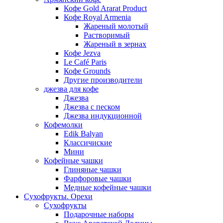
Кофе Gold Ararat Product
Кофе Royal Armenia
Жареный молотый
Растворимый
Жареный в зернах
Кофе Jezva
Le Café Paris
Кофе Grounds
Другие производители
джезва для кофе
Джезва
Джезва с песком
Джезва индукционной
Кофемолки
Edik Balyan
Классичиские
Мини
Кофейные чашки
Глиняные чашки
Фарфоровые чашки
Медные кофейные чашки
Сухофрукты. Орехи
Сухофрукты
Подарочные наборы