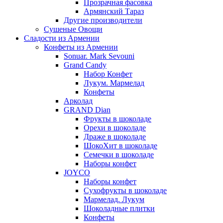
Прозрачная фасовка
Армянский Тараз
Другие производители
Сушеные Овощи
Сладости из Армении
Конфеты из Армении
Sonuar. Mark Sevouni
Grand Candy
Набор Конфет
Лукум. Мармелад
Конфеты
Арколад
GRAND Dian
Фрукты в шоколаде
Орехи в шоколаде
Драже в шоколаде
ШокоХит в шоколаде
Семечки в шоколаде
Наборы конфет
JOYCO
Наборы конфет
Сухофрукты в шоколаде
Мармелад. Лукум
Шоколадные плитки
Конфеты