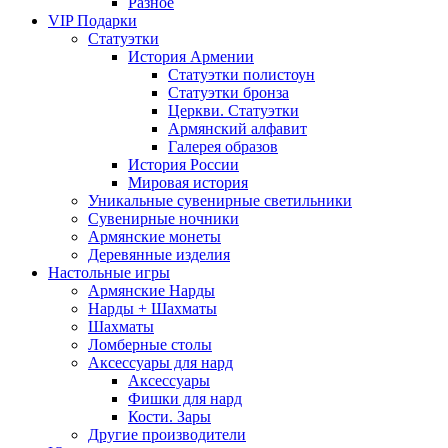
Разное
VIP Подарки
Статуэтки
История Армении
Статуэтки полистоун
Статуэтки бронза
Церкви. Статуэтки
Армянский алфавит
Галерея образов
История России
Мировая история
Уникальные сувенирные светильники
Сувенирные ночники
Армянские монеты
Деревянные изделия
Настольные игры
Армянские Нарды
Нарды + Шахматы
Шахматы
Ломберные столы
Аксессуары для нард
Аксессуары
Фишки для нард
Кости. Зары
Другие производители