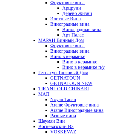
Фруктовые вина
Арцруни
Дерево Жизни
Элитные Вина
Виноградные вина
Виноградные вина
Арт Палас
МАРАН Винный Дом
Фруктовые вина
Виноградные вина
Вино в керамике
Вино в керамике
Вино в керамике п/у
Гетнатун Торговый Дом
GETNATOUN
GETNATOUN NEW
TIRANI. OLD CHINARI
МАП
Noyan Tapan
Arame Фруктовые вина
Arame Виноградные вина
Разные вина
Шаумян Вин
Воскевазский ВЗ
VOSKEVAZ