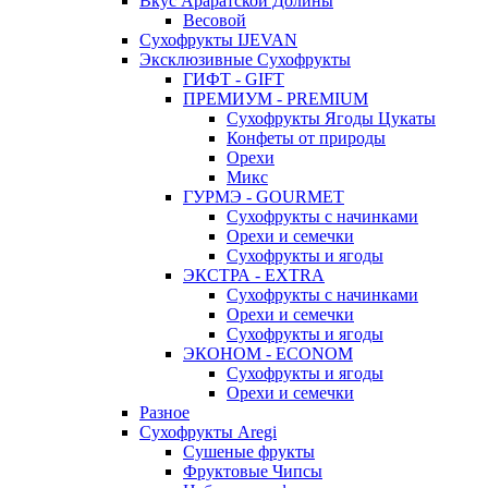
Вкус Араратской Долины
Весовой
Сухофрукты IJEVAN
Эксклюзивные Сухофрукты
ГИФТ - GIFT
ПРЕМИУМ - PREMIUM
Сухофрукты Ягоды Цукаты
Конфеты от природы
Орехи
Микс
ГУРМЭ - GOURMET
Сухофрукты с начинками
Орехи и семечки
Сухофрукты и ягоды
ЭКСТРА - EXTRA
Сухофрукты с начинками
Орехи и семечки
Сухофрукты и ягоды
ЭКОНОМ - ECONOM
Сухофрукты и ягоды
Орехи и семечки
Разное
Сухофрукты Aregi
Сушеные фрукты
Фруктовые Чипсы