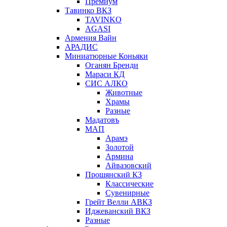
Премиум
Тавинко ВКЗ
TAVINKO
AGASI
Армения Вайн
АРАДИС
Миниатюрные Коньяки
Оганян Бренди
Мараси КД
СИС АЛКО
Животные
Храмы
Разные
Мадатовъ
МАП
Арамэ
Золотой
Армина
Айвазовский
Прошянский КЗ
Классические
Сувенирные
Грейт Велли АВКЗ
Иджеванский ВКЗ
Разные