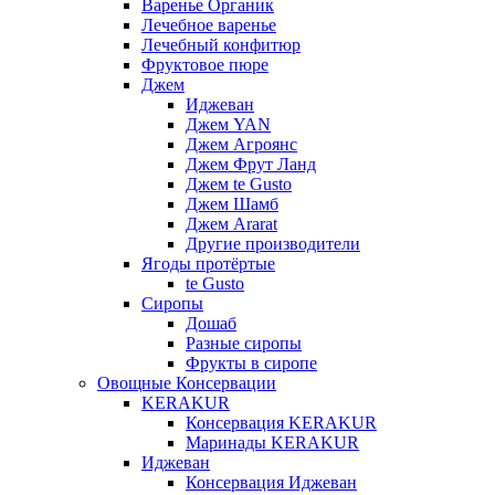
Варенье Органик
Лечебное варенье
Лечебный конфитюр
Фруктовое пюре
Джем
Иджеван
Джем YAN
Джем Агроянс
Джем Фрут Ланд
Джем te Gusto
Джем Шамб
Джем Ararat
Другие производители
Ягоды протёртые
te Gusto
Сиропы
Дошаб
Разные сиропы
Фрукты в сиропе
Овощные Консервации
KERAKUR
Консервация KERAKUR
Маринады KERAKUR
Иджеван
Консервация Иджеван