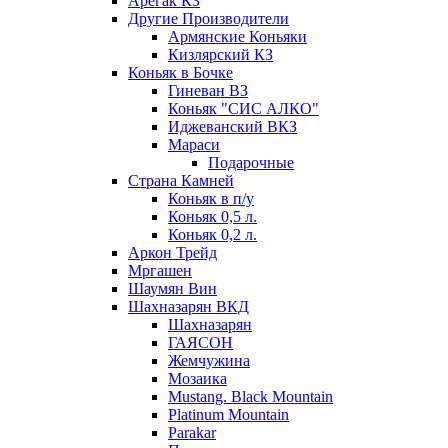
Арегак КЗ
Другие Производители
Армянские Коньяки
Кизлярский КЗ
Коньяк в Бочке
Гиневан ВЗ
Коньяк "СИС АЛКО"
Иджеванский ВКЗ
Мараси
Подарочные
Страна Камней
Коньяк в п/у
Коньяк 0,5 л.
Коньяк 0,2 л.
Аркон Трейд
Мргашен
Шаумян Вин
Шахназарян ВКД
Шахназарян
ГАЯСОН
Жемчужина
Мозаика
Mustang. Black Mountain
Platinum Mountain
Parakar