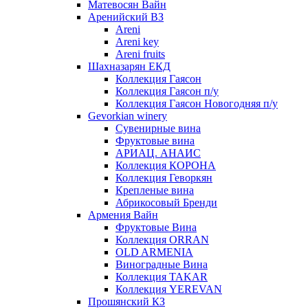
Матевосян Вайн
Аренийский ВЗ
Areni
Areni key
Areni fruits
Шахназарян ЕКД
Коллекция Гаясон
Коллекция Гаясон п/у
Коллекция Гаясон Новогодняя п/у
Gevorkian winery
Сувенирные вина
Фруктовые вина
АРИАЦ. АНАИС
Коллекция КОРОНА
Коллекция Геворкян
Крепленые вина
Абрикосовый Бренди
Армения Вайн
Фруктовые Вина
Коллекция ORRAN
OLD ARMENIA
Виноградные Вина
Коллекция TAKAR
Коллекция YEREVAN
Прошянский КЗ