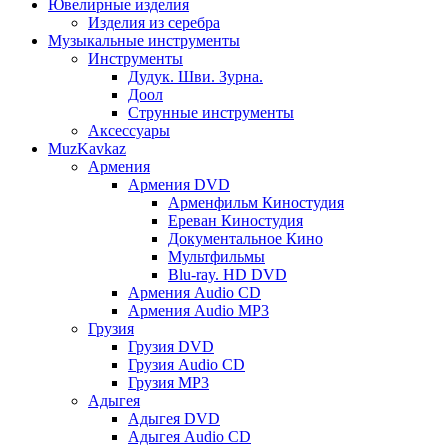
Ювелирные изделия
Изделия из серебра
Музыкальные инструменты
Инструменты
Дудук. Шви. Зурна.
Доол
Струнные инструменты
Аксессуары
MuzKavkaz
Армения
Армения DVD
Арменфильм Киностудия
Ереван Киностудия
Документальное Кино
Мультфильмы
Blu-ray. HD DVD
Армения Audio CD
Армения Audio MP3
Грузия
Грузия DVD
Грузия Audio CD
Грузия MP3
Адыгея
Адыгея DVD
Адыгея Audio CD