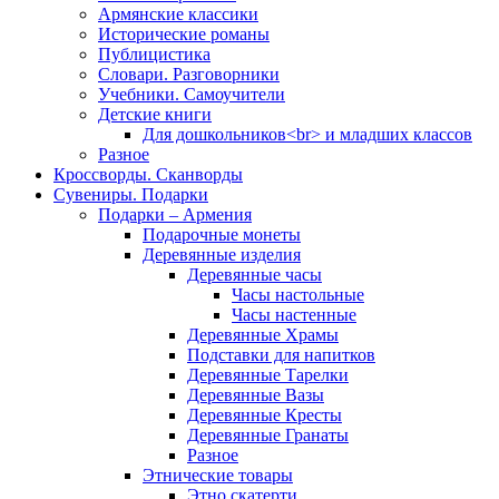
Армянские классики
Исторические романы
Публицистика
Словари. Разговорники
Учебники. Самоучители
Детские книги
Для дошкольников<br> и младших классов
Разное
Кроссворды. Сканворды
Сувениры. Подарки
Подарки – Армения
Подарочные монеты
Деревянные изделия
Деревянные часы
Часы настольные
Часы настенные
Деревянные Храмы
Подставки для напитков
Деревянные Тарелки
Деревянные Вазы
Деревянные Кресты
Деревянные Гранаты
Разное
Этнические товары
Этно скатерти