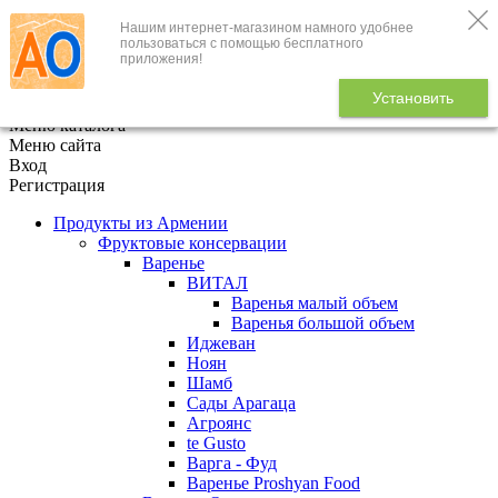
Нашим интернет-магазином намного удобнее
+7 (495) 646-888-1
пользоваться с помощью бесплатного
приложения!
В корзине
0
товаров
Установить
x
Меню каталога
Меню сайта
Вход
Регистрация
Продукты из Армении
Фруктовые консервации
Варенье
ВИТАЛ
Варенья малый объем
Варенья большой объем
Иджеван
Ноян
Шамб
Сады Арагаца
Агроянс
te Gusto
Варга - Фуд
Варенье Proshyan Food