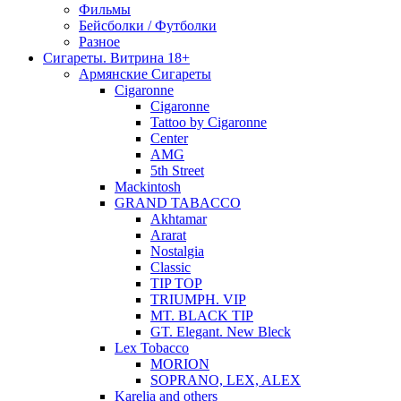
Фильмы
Бейсболки / Футболки
Разное
Сигареты. Витрина 18+
Армянские Сигареты
Cigaronne
Cigaronne
Tattoo by Cigaronne
Center
AMG
5th Street
Mackintosh
GRAND TABACCO
Akhtamar
Ararat
Nostalgia
Classic
TIP TOP
TRIUMPH. VIP
MT. BLACK TIP
GT. Elegant. New Bleck
Lex Tobacco
MORION
SOPRANO, LEX, ALEX
Karelia and others