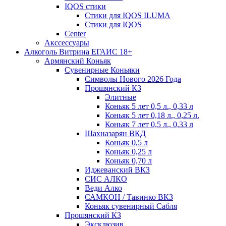
IQOS стики
Стики для IQOS ILUMA
Стики для IQOS
Сenter
Акссессуары
Алкоголь Витрина ЕГАИС 18+
Армянский Коньяк
Сувенирные Коньяки
Символы Нового 2026 Года
Прошянский КЗ
Элитные
Коньяк 5 лет 0,5 л., 0,33 л
Коньяк 5 лет 0,18 л., 0,25 л.
Коньяк 7 лет 0,5 л., 0,33 л
Шахназарян ВКД
Коньяк 0,5 л
Коньяк 0,25 л
Коньяк 0,70 л
Иджеванский ВКЗ
СИС АЛКО
Веди Алко
САМКОН / Тавинко ВКЗ
Коньяк сувенирный Сабля
Прошянский КЗ
Эксклюзив