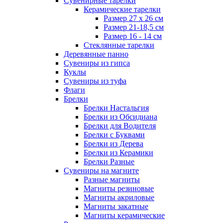
Сувенирные тарелки
Керамические тарелки
Размер 27 х 26 см
Размер 21-18,5 см
Размер 16 - 14 см
Стеклянные тарелки
Деревянные панно
Сувениры из гипса
Куклы
Сувениры из туфа
Флаги
Брелки
Брелки Настальгия
Брелки из Обсидиана
Брелки для Водителя
Брелки с Буквами
Брелки из Дерева
Брелки из Керамики
Брелки Разные
Сувениры на магните
Разные магниты
Магниты резиновые
Магниты акриловые
Магниты закатные
Магниты керамические