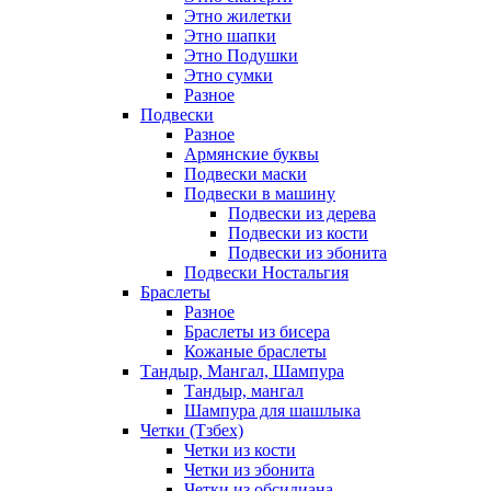
Этно жилетки
Этно шапки
Этно Подушки
Этно сумки
Разное
Подвески
Разное
Армянские буквы
Подвески маски
Подвески в машину
Подвески из дерева
Подвески из кости
Подвески из эбонита
Подвески Ностальгия
Браслеты
Разное
Браслеты из бисера
Кожаные браслеты
Тандыр, Мангал, Шампура
Тандыр, мангал
Шампура для шашлыка
Четки (Тзбех)
Четки из кости
Четки из эбонита
Четки из обсидиана