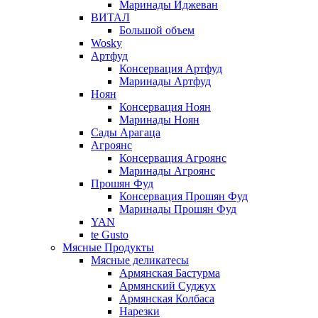
Маринады Иджеван
ВИТАЛ
Большой объем
Wosky
Артфуд
Консервация Артфуд
Маринады Артфуд
Ноян
Консервация Ноян
Маринады Ноян
Сады Арагаца
Агроянс
Консервация Агроянс
Маринады Агроянс
Прошян Фуд
Консервация Прошян Фуд
Маринады Прошян Фуд
YAN
te Gusto
Мясные Продукты
Мясные деликатесы
Армянская Бастурма
Армянский Суджух
Армянская Колбаса
Нарезки