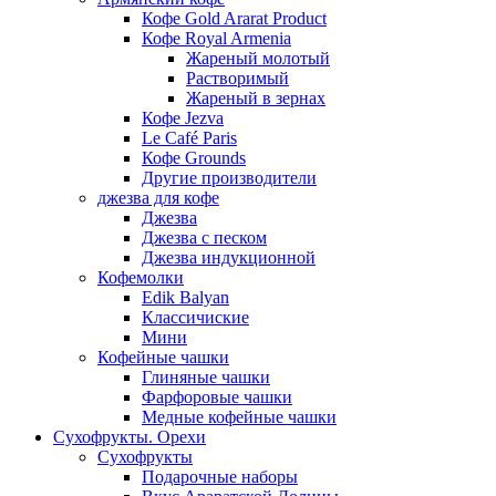
Кофе Gold Ararat Product
Кофе Royal Armenia
Жареный молотый
Растворимый
Жареный в зернах
Кофе Jezva
Le Café Paris
Кофе Grounds
Другие производители
джезва для кофе
Джезва
Джезва с песком
Джезва индукционной
Кофемолки
Edik Balyan
Классичиские
Мини
Кофейные чашки
Глиняные чашки
Фарфоровые чашки
Медные кофейные чашки
Сухофрукты. Орехи
Сухофрукты
Подарочные наборы