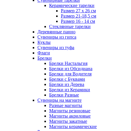
Сувенирные тарелки
Керамические тарелки
Размер 27 х 26 см
Размер 21-18,5 см
Размер 16 - 14 см
Стеклянные тарелки
Деревянные панно
Сувениры из гипса
Куклы
Сувениры из туфа
Флаги
Брелки
Брелки Настальгия
Брелки из Обсидиана
Брелки для Водителя
Брелки с Буквами
Брелки из Дерева
Брелки из Керамики
Брелки Разные
Сувениры на магните
Разные магниты
Магниты резиновые
Магниты акриловые
Магниты закатные
Магниты керамические