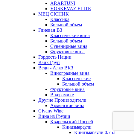
ARARTUNI
VOSKEVAZ ELITE
МЕЦ СЮНИК
Классика
Большой объем
Гиневан ВЗ
Классические вина
Большой объем
Сувенирные вина
Фруктовые вина
Гордость Нации
Вайк Груп
Веди - Алко ВКЗ
Виноградные вина
Классические
Большой объем
Фруктовые вина
В керамике
Другие Производители
Армянские вина
Givany Wine
Вина из Грузии
Кварельский Погреб
Киндзмараули
Киндзмараули 0,75л