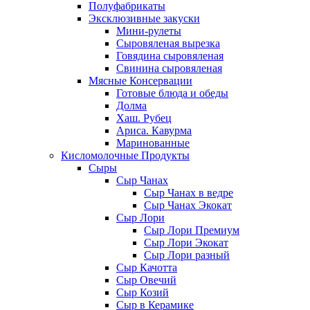
Полуфабрикаты
Эксклюзивные закуски
Мини-рулеты
Сыровяленая вырезка
Говядина сыровяленая
Свинина сыровяленая
Мясные Консервации
Готовые блюда и обеды
Долма
Хаш. Рубец
Ариса. Кавурма
Маринованные
Кисломолочные Продукты
Сыры
Сыр Чанах
Сыр Чанах в ведре
Сыр Чанах Экокат
Сыр Лори
Сыр Лори Премиум
Сыр Лори Экокат
Сыр Лори разный
Сыр Качотта
Сыр Овечий
Сыр Козий
Сыр в Керамике