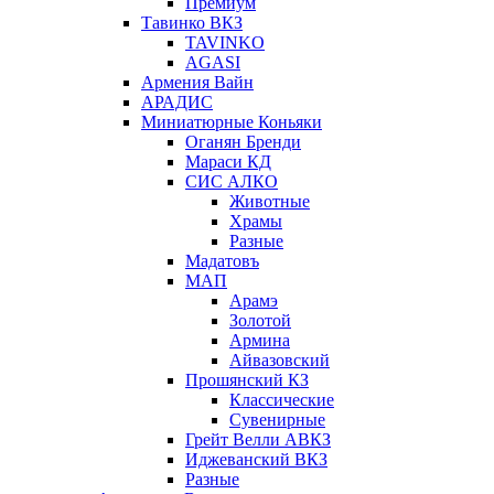
Премиум
Тавинко ВКЗ
TAVINKO
AGASI
Армения Вайн
АРАДИС
Миниатюрные Коньяки
Оганян Бренди
Мараси КД
СИС АЛКО
Животные
Храмы
Разные
Мадатовъ
МАП
Арамэ
Золотой
Армина
Айвазовский
Прошянский КЗ
Классические
Сувенирные
Грейт Велли АВКЗ
Иджеванский ВКЗ
Разные