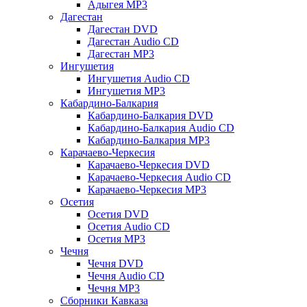
Адыгея MP3
Дагестан
Дагестан DVD
Дагестан Audio CD
Дагестан MP3
Ингушетия
Ингушетия Audio CD
Ингушетия MP3
Кабардино-Балкария
Кабардино-Балкария DVD
Кабардино-Балкария Audio CD
Кабардино-Балкария MP3
Карачаево-Черкесия
Карачаево-Черкесия DVD
Карачаево-Черкесия Audio CD
Карачаево-Черкесия MP3
Осетия
Осетия DVD
Осетия Audio CD
Осетия MP3
Чечня
Чечня DVD
Чечня Audio CD
Чечня MP3
Сборники Кавказа