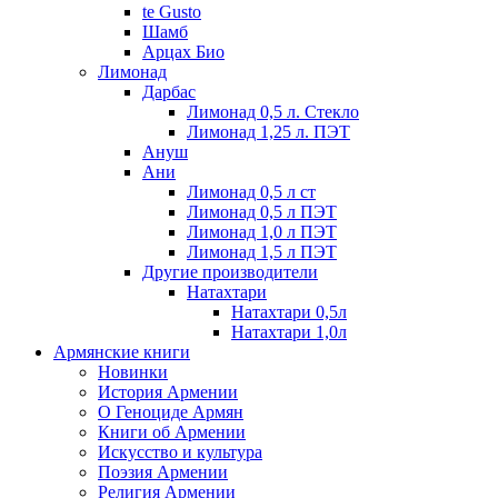
te Gusto
Шамб
Арцах Био
Лимонад
Дарбас
Лимонад 0,5 л. Стекло
Лимонад 1,25 л. ПЭТ
Ануш
Ани
Лимонад 0,5 л ст
Лимонад 0,5 л ПЭТ
Лимонад 1,0 л ПЭТ
Лимонад 1,5 л ПЭТ
Другие производители
Натахтари
Натахтари 0,5л
Натахтари 1,0л
Армянские книги
Новинки
История Армении
О Геноциде Армян
Книги об Армении
Иcкусство и культура
Поэзия Армении
Религия Армении