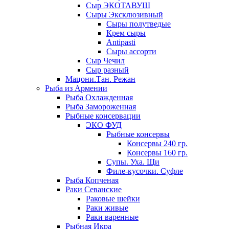
Сыр ЭКОТАВУШ
Сыры Эксклюзивный
Сыры полутведые
Крем сыры
Antipasti
Сыры ассорти
Сыр Чечил
Сыр разный
Мацони.Тан. Режан
Рыба из Армении
Рыба Охлажденная
Рыба Замороженная
Рыбные консервации
ЭКО ФУД
Рыбные консервы
Консервы 240 гр.
Консервы 160 гр.
Супы. Уха. Щи
Филе-кусочки. Суфле
Рыба Копченая
Раки Севанские
Раковые шейки
Раки живые
Раки варенные
Рыбная Икра