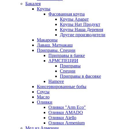
Бакалея
Крупы
Фасованная крупа
Крупы Арарат
Крупы Нат Продукт
Крупы Наша Деревня
Другие производители
Макароны
Лаваш. Матнакаш
Приправы. Специи
Приправы в банке
АРМСПЕЦИИ
Приправы
Специи
Приправы в фасовке
Hamove
Консервированные бобы
Соусы
Масло
Оливки
Оливки "Arm Eco"
Оливки AMADO
Оливки Aiello
Оливки Armenium
Мед из Армении