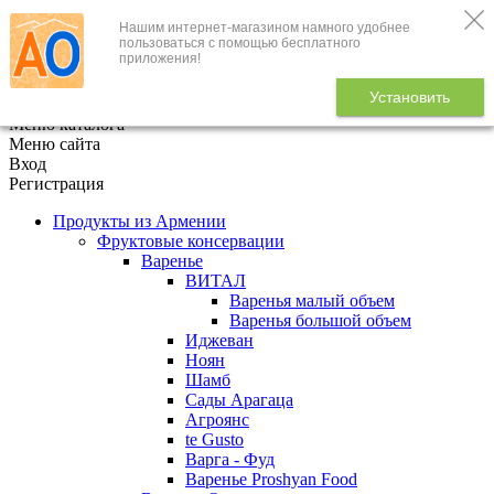
Нашим интернет-магазином намного удобнее
+7 (495) 646-888-1
пользоваться с помощью бесплатного
приложения!
В корзине
0
товаров
Установить
x
Меню каталога
Меню сайта
Вход
Регистрация
Продукты из Армении
Фруктовые консервации
Варенье
ВИТАЛ
Варенья малый объем
Варенья большой объем
Иджеван
Ноян
Шамб
Сады Арагаца
Агроянс
te Gusto
Варга - Фуд
Варенье Proshyan Food