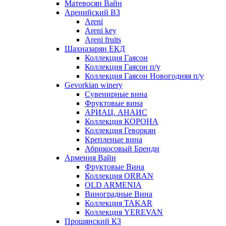
Матевосян Вайн
Аренийский ВЗ
Areni
Areni key
Areni fruits
Шахназарян ЕКД
Коллекция Гаясон
Коллекция Гаясон п/у
Коллекция Гаясон Новогодняя п/у
Gevorkian winery
Сувенирные вина
Фруктовые вина
АРИАЦ. АНАИС
Коллекция КОРОНА
Коллекция Геворкян
Крепленые вина
Абрикосовый Бренди
Армения Вайн
Фруктовые Вина
Коллекция ORRAN
OLD ARMENIA
Виноградные Вина
Коллекция TAKAR
Коллекция YEREVAN
Прошянский КЗ