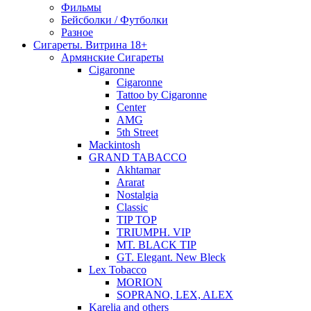
Фильмы
Бейсболки / Футболки
Разное
Сигареты. Витрина 18+
Армянские Сигареты
Cigaronne
Cigaronne
Tattoo by Cigaronne
Center
AMG
5th Street
Mackintosh
GRAND TABACCO
Akhtamar
Ararat
Nostalgia
Classic
TIP TOP
TRIUMPH. VIP
MT. BLACK TIP
GT. Elegant. New Bleck
Lex Tobacco
MORION
SOPRANO, LEX, ALEX
Karelia and others