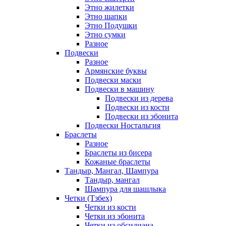
Этно жилетки
Этно шапки
Этно Подушки
Этно сумки
Разное
Подвески
Разное
Армянские буквы
Подвески маски
Подвески в машину
Подвески из дерева
Подвески из кости
Подвески из эбонита
Подвески Ностальгия
Браслеты
Разное
Браслеты из бисера
Кожаные браслеты
Тандыр, Мангал, Шампура
Тандыр, мангал
Шампура для шашлыка
Четки (Тзбех)
Четки из кости
Четки из эбонита
Четки из обсидиана