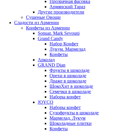
Прозрачная фасовка
Армянский Тараз
Другие производители
Сушеные Овощи
Сладости из Армении
Конфеты из Армении
Sonuar. Mark Sevouni
Grand Candy
Набор Конфет
Лукум. Мармелад
Конфеты
Арколад
GRAND Dian
Фрукты в шоколаде
Орехи в шоколаде
Драже в шоколаде
ШокоХит в шоколаде
Семечки в шоколаде
Наборы конфет
JOYCO
Наборы конфет
Сухофрукты в шоколаде
Мармелад. Лукум
Шоколадные плитки
Конфеты