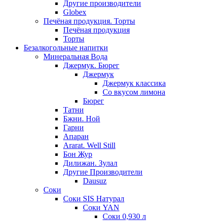
Другие производители
Globex
Печёная продукция. Торты
Печёная продукция
Торты
Безалкогольные напитки
Минеральная Вода
Джермук. Бюрег
Джермук
Джермук классика
Со вкусом лимона
Бюрег
Татни
Бжни. Ной
Гарни
Апаран
Ararat. Well Still
Бон Жур
Дилижан. Зулал
Другие Производители
Dausuz
Соки
Соки SIS Натурал
Соки YAN
Соки 0,930 л