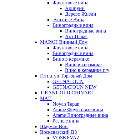
Фруктовые вина
Арцруни
Дерево Жизни
Элитные Вина
Виноградные вина
Виноградные вина
Арт Палас
МАРАН Винный Дом
Фруктовые вина
Виноградные вина
Вино в керамике
Вино в керамике
Вино в керамике п/у
Гетнатун Торговый Дом
GETNATOUN
GETNATOUN NEW
TIRANI. OLD CHINARI
МАП
Noyan Tapan
Arame Фруктовые вина
Arame Виноградные вина
Разные вина
Шаумян Вин
Воскевазский ВЗ
VOSKEVAZ