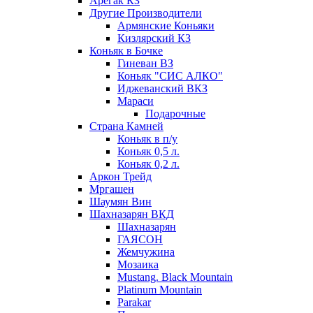
Арегак КЗ
Другие Производители
Армянские Коньяки
Кизлярский КЗ
Коньяк в Бочке
Гиневан ВЗ
Коньяк "СИС АЛКО"
Иджеванский ВКЗ
Мараси
Подарочные
Страна Камней
Коньяк в п/у
Коньяк 0,5 л.
Коньяк 0,2 л.
Аркон Трейд
Мргашен
Шаумян Вин
Шахназарян ВКД
Шахназарян
ГАЯСОН
Жемчужина
Мозаика
Mustang. Black Mountain
Platinum Mountain
Parakar