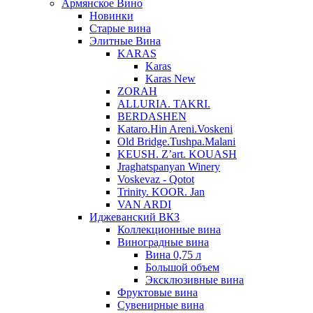
Армянское Вино
Новинки
Старые вина
Элитные Вина
KARAS
Karas
Karas New
ZORAH
ALLURIA. TAKRI.
BERDASHEN
Kataro.Hin Areni.Voskeni
Old Bridge.Tushpa.Malani
KEUSH. Z’art. KOUASH
Jraghatspanyan Winery
Voskevaz - Qotot
Trinity. KOOR. Jan
VAN ARDI
Иджеванский ВКЗ
Коллекционные вина
Виноградные вина
Вина 0,75 л
Большой объем
Эксклюзивные вина
Фруктовые вина
Cувенирные вина