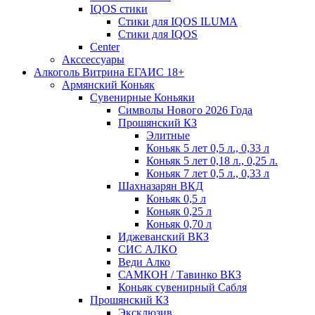
IQOS стики
Стики для IQOS ILUMA
Стики для IQOS
Сenter
Акссессуары
Алкоголь Витрина ЕГАИС 18+
Армянский Коньяк
Сувенирные Коньяки
Символы Нового 2026 Года
Прошянский КЗ
Элитные
Коньяк 5 лет 0,5 л., 0,33 л
Коньяк 5 лет 0,18 л., 0,25 л.
Коньяк 7 лет 0,5 л., 0,33 л
Шахназарян ВКД
Коньяк 0,5 л
Коньяк 0,25 л
Коньяк 0,70 л
Иджеванский ВКЗ
СИС АЛКО
Веди Алко
САМКОН / Тавинко ВКЗ
Коньяк сувенирный Сабля
Прошянский КЗ
Эксклюзив