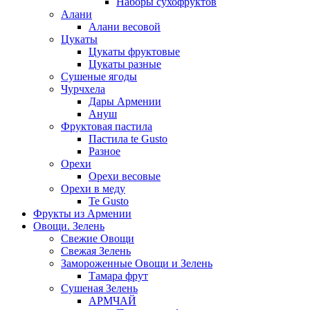
Наборы сухофруктов
Алани
Алани весовой
Цукаты
Цукаты фруктовые
Цукаты разные
Сушеные ягоды
Чурчхела
Дары Армении
Ануш
Фруктовая пастила
Пастила te Gusto
Разное
Орехи
Орехи весовые
Орехи в меду
Te Gusto
Фрукты из Армении
Овощи. Зелень
Свежие Овощи
Свежая Зелень
Замороженные Овощи и Зелень
Тамара фрут
Сушеная Зелень
АРМЧАЙ