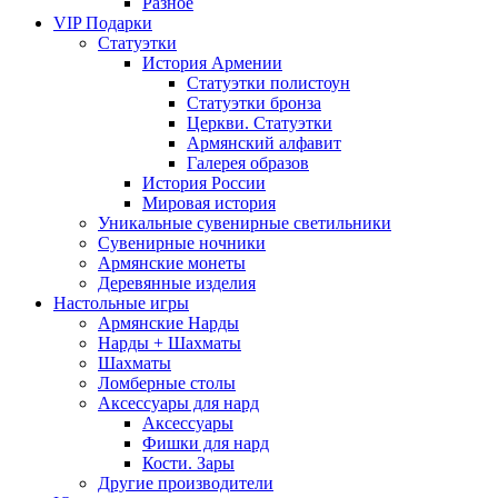
Разное
VIP Подарки
Статуэтки
История Армении
Статуэтки полистоун
Статуэтки бронза
Церкви. Статуэтки
Армянский алфавит
Галерея образов
История России
Мировая история
Уникальные сувенирные светильники
Сувенирные ночники
Армянские монеты
Деревянные изделия
Настольные игры
Армянские Нарды
Нарды + Шахматы
Шахматы
Ломберные столы
Аксессуары для нард
Аксессуары
Фишки для нард
Кости. Зары
Другие производители