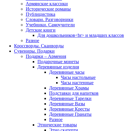
Армянские классики
Исторические романы
Публицистика
Словари. Разговорники
Учебники. Самоучители
Детские книги
Для дошкольников<br> и младших классов
Разное
Кроссворды. Сканворды
Сувениры. Подарки
Подарки – Армения
Подарочные монеты
Деревянные изделия
Деревянные часы
Часы настольные
Часы настенные
Деревянные Храмы
Подставки для напитков
Деревянные Тарелки
Деревянные Вазы
Деревянные Кресты
Деревянные Гранаты
Разное
Этнические товары
Этно скатерти