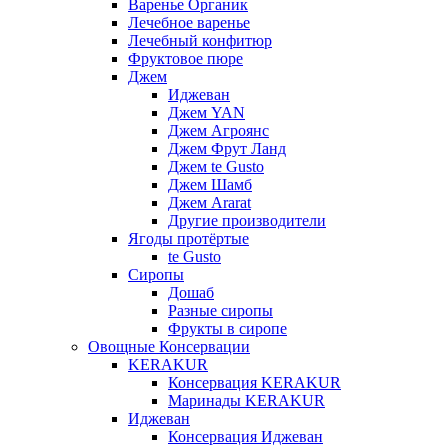
Варенье Органик
Лечебное варенье
Лечебный конфитюр
Фруктовое пюре
Джем
Иджеван
Джем YAN
Джем Агроянс
Джем Фрут Ланд
Джем te Gusto
Джем Шамб
Джем Ararat
Другие производители
Ягоды протёртые
te Gusto
Сиропы
Дошаб
Разные сиропы
Фрукты в сиропе
Овощные Консервации
KERAKUR
Консервация KERAKUR
Маринады KERAKUR
Иджеван
Консервация Иджеван