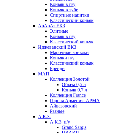
Коньяк в п/у
Коньяк в тубе
Спиртные напитки
Классический коньяк
АрАрАт ЕКЗ
Элитные
Коньяк в п/у
Классический коньяк
Иджеванский ВКЗ
Марочные коньяки
Коньяки п/у
Классический коньяк
Бренди
МАП
Коллекция Золотой
Объем 0,5 л
Коньяк 0,7 л
Коллекция France
Горная Армения. АРМА
Айвазовский
Разные
А.К.З.
А.К.З. п/у
Grand Sargis
URARTU