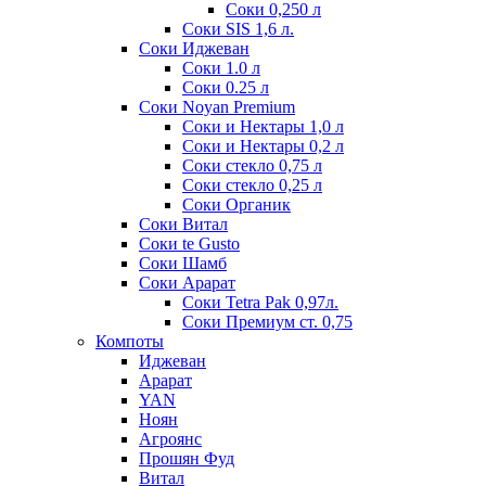
Соки 0,250 л
Соки SIS 1,6 л.
Соки Иджеван
Соки 1.0 л
Соки 0.25 л
Соки Noyan Premium
Соки и Нектары 1,0 л
Соки и Нектары 0,2 л
Соки стекло 0,75 л
Соки стекло 0,25 л
Соки Органик
Соки Витал
Соки te Gusto
Соки Шамб
Соки Арарат
Соки Tetra Pak 0,97л.
Соки Премиум ст. 0,75
Компоты
Иджеван
Арарат
YAN
Ноян
Агроянс
Прошян Фуд
Витал