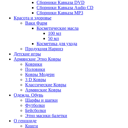
Сборники Кавказа DVD
Сборники Кавказа Audio CD
Сборники Кавказа MP3
Красота и здоровье
Ваки Фарм
Косметические масла
100 мл
50 мл
Косметика для ухода
Продукция Наринэ
Детские игры
Армянские Этно Ковры
Коврики
Половики
Ковры Модерн
3 D Ковры
Классические Ковры
Армянские Ковры
Одежда. Обувь
Шарфы и шапки
Футболки
Бейсболки
Этно масики балетки
О геноциде
Книги