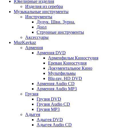
Ювелирные изделия
Изделия из серебра
Музыкальные инструменты
Инструменты
Дудук. Шви. Зурна.
Доол
Струнные инструменты
Аксессуары
MuzKavkaz
Армения
Армения DVD
Арменфильм Киностудия
Ереван Киностудия
Документальное Кино
Мультфильмы
Blu-ray. HD DVD
Армения Audio CD
Армения Audio MP3
Грузия
Грузия DVD
Грузия Audio CD
Грузия MP3
Адыгея
Адыгея DVD
Адыгея Audio CD