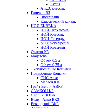
Avetis
А.К.З. классик
Гиневан ВЗ
Эксклюзив
Классический коньяк
НОЙ ЕКВВКА
НОЙ Эксклюзив
НОЙ Классик
НОЙ Легенды
NOY Very Speсial
НОЙ Кремлин
Оганян КЗ
Мадатовъ
Объем 0,5 л
Объем 0,75 л
Эксклюзивные Коньяки
Подарочные Коньяки
СИС Алко
Мараси КД
Грейт Велли АВКЗ
САМКОН КЗ
САЯТ - НОВА
Веди - Алко ВКЗ
Егвардский ВКЗ