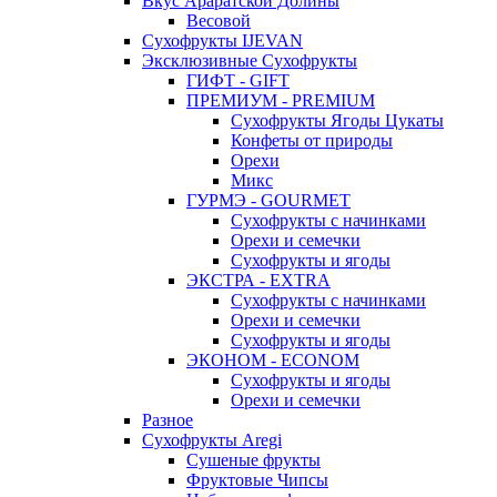
Вкус Араратской Долины
Весовой
Сухофрукты IJEVAN
Эксклюзивные Сухофрукты
ГИФТ - GIFT
ПРЕМИУМ - PREMIUM
Сухофрукты Ягоды Цукаты
Конфеты от природы
Орехи
Микс
ГУРМЭ - GOURMET
Сухофрукты с начинками
Орехи и семечки
Сухофрукты и ягоды
ЭКСТРА - EXTRA
Сухофрукты с начинками
Орехи и семечки
Сухофрукты и ягоды
ЭКОНОМ - ECONOM
Сухофрукты и ягоды
Орехи и семечки
Разное
Сухофрукты Aregi
Сушеные фрукты
Фруктовые Чипсы