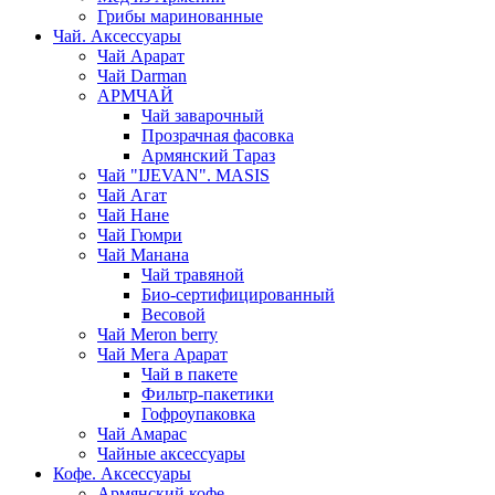
Грибы маринованные
Чай. Аксессуары
Чай Арарат
Чай Darman
АРМЧАЙ
Чай заварочный
Прозрачная фасовка
Армянский Тараз
Чай "IJEVAN". MASIS
Чай Агат
Чай Нане
Чай Гюмри
Чай Манана
Чай травяной
Био-сертифицированный
Весовой
Чай Meron berry
Чай Мега Арарат
Чай в пакете
Фильтр-пакетики
Гофроупаковка
Чай Амарас
Чайные аксессуары
Кофе. Аксессуары
Армянский кофе