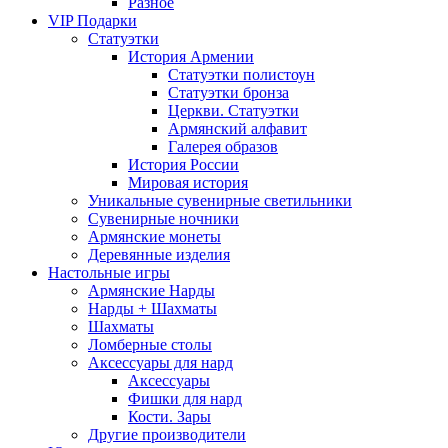
Разное
VIP Подарки
Статуэтки
История Армении
Статуэтки полистоун
Статуэтки бронза
Церкви. Статуэтки
Армянский алфавит
Галерея образов
История России
Мировая история
Уникальные сувенирные светильники
Сувенирные ночники
Армянские монеты
Деревянные изделия
Настольные игры
Армянские Нарды
Нарды + Шахматы
Шахматы
Ломберные столы
Аксессуары для нард
Аксессуары
Фишки для нард
Кости. Зары
Другие производители