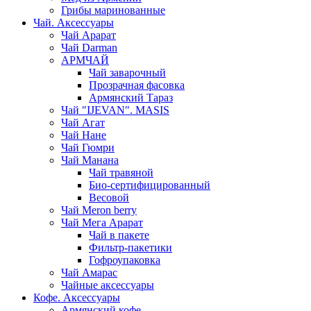
Грибы маринованные
Чай. Аксессуары
Чай Арарат
Чай Darman
АРМЧАЙ
Чай заварочный
Прозрачная фасовка
Армянский Тараз
Чай "IJEVAN". MASIS
Чай Агат
Чай Нане
Чай Гюмри
Чай Манана
Чай травяной
Био-сертифицированный
Весовой
Чай Meron berry
Чай Мега Арарат
Чай в пакете
Фильтр-пакетики
Гофроупаковка
Чай Амарас
Чайные аксессуары
Кофе. Аксессуары
Армянский кофе