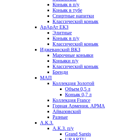
Коньяк в п/у
Коньяк в тубе
Спиртные напитки
Классический коньяк
АрАрАт ЕКЗ
Элитные
Коньяк в п/у
Классический коньяк
Иджеванский ВКЗ
Марочные коньяки
Коньяки п/у
Классический коньяк
Бренди
МАП
Коллекция Золотой
Объем 0,5 л
Коньяк 0,7 л
Коллекция France
Горная Армения. АРМА
Айвазовский
Разные
А.К.З.
А.К.З. п/у
Grand Sargis
URARTU