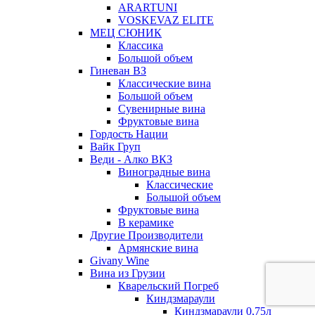
ARARTUNI
VOSKEVAZ ELITE
МЕЦ СЮНИК
Классика
Большой объем
Гиневан ВЗ
Классические вина
Большой объем
Сувенирные вина
Фруктовые вина
Гордость Нации
Вайк Груп
Веди - Алко ВКЗ
Виноградные вина
Классические
Большой объем
Фруктовые вина
В керамике
Другие Производители
Армянские вина
Givany Wine
Вина из Грузии
Кварельский Погреб
Киндзмараули
Киндзмараули 0,75л