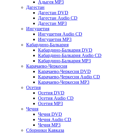
Адыгея MP3
Дагестан
Дагестан DVD
Дагестан Audio CD
Дагестан MP3
Ингушетия
Ингушетия Audio CD
Ингушетия MP3
Кабардино-Балкария
Кабардино-Балкария DVD
Кабардино-Балкария Audio CD
Кабардино-Балкария MP3
Карачаево-Черкесия
Карачаево-Черкесия DVD
Карачаево-Черкесия Audio CD
Карачаево-Черкесия MP3
Осетия
Осетия DVD
Осетия Audio CD
Осетия MP3
Чечня
Чечня DVD
Чечня Audio CD
Чечня MP3
Сборники Кавказа