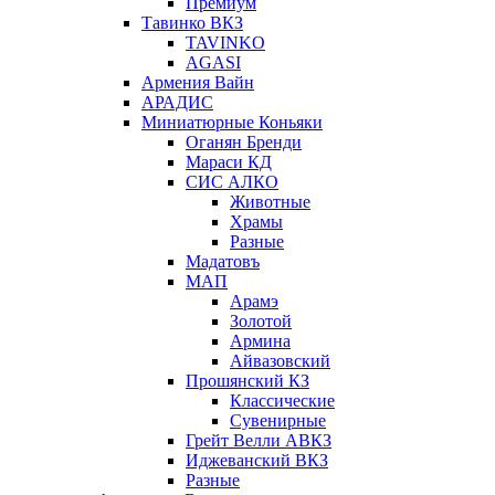
Премиум
Тавинко ВКЗ
TAVINKO
AGASI
Армения Вайн
АРАДИС
Миниатюрные Коньяки
Оганян Бренди
Мараси КД
СИС АЛКО
Животные
Храмы
Разные
Мадатовъ
МАП
Арамэ
Золотой
Армина
Айвазовский
Прошянский КЗ
Классические
Сувенирные
Грейт Велли АВКЗ
Иджеванский ВКЗ
Разные