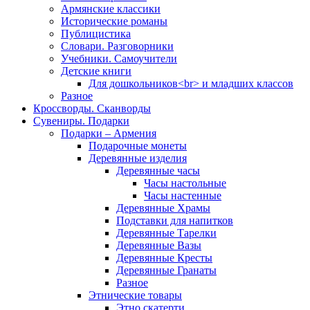
Армянские классики
Исторические романы
Публицистика
Словари. Разговорники
Учебники. Самоучители
Детские книги
Для дошкольников<br> и младших классов
Разное
Кроссворды. Сканворды
Сувениры. Подарки
Подарки – Армения
Подарочные монеты
Деревянные изделия
Деревянные часы
Часы настольные
Часы настенные
Деревянные Храмы
Подставки для напитков
Деревянные Тарелки
Деревянные Вазы
Деревянные Кресты
Деревянные Гранаты
Разное
Этнические товары
Этно скатерти