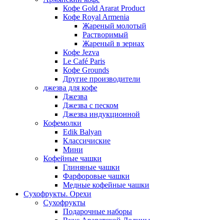
Кофе Gold Ararat Product
Кофе Royal Armenia
Жареный молотый
Растворимый
Жареный в зернах
Кофе Jezva
Le Café Paris
Кофе Grounds
Другие производители
джезва для кофе
Джезва
Джезва с песком
Джезва индукционной
Кофемолки
Edik Balyan
Классичиские
Мини
Кофейные чашки
Глиняные чашки
Фарфоровые чашки
Медные кофейные чашки
Сухофрукты. Орехи
Сухофрукты
Подарочные наборы