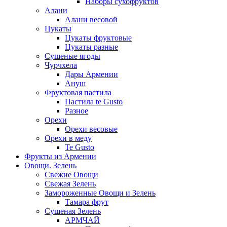
Наборы сухофруктов
Алани
Алани весовой
Цукаты
Цукаты фруктовые
Цукаты разные
Сушеные ягоды
Чурчхела
Дары Армении
Ануш
Фруктовая пастила
Пастила te Gusto
Разное
Орехи
Орехи весовые
Орехи в меду
Te Gusto
Фрукты из Армении
Овощи. Зелень
Свежие Овощи
Свежая Зелень
Замороженные Овощи и Зелень
Тамара фрут
Сушеная Зелень
АРМЧАЙ