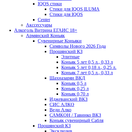
IQOS стики
Стики для IQOS ILUMA
Стики для IQOS
Сenter
Акссессуары
Алкоголь Витрина ЕГАИС 18+
Армянский Коньяк
Сувенирные Коньяки
Символы Нового 2026 Года
Прошянский КЗ
Элитные
Коньяк 5 лет 0,5 л., 0,33 л
Коньяк 5 лет 0,18 л., 0,25 л.
Коньяк 7 лет 0,5 л., 0,33 л
Шахназарян ВКД
Коньяк 0,5 л
Коньяк 0,25 л
Коньяк 0,70 л
Иджеванский ВКЗ
СИС АЛКО
Веди Алко
САМКОН / Тавинко ВКЗ
Коньяк сувенирный Сабля
Прошянский КЗ
Эксклюзив