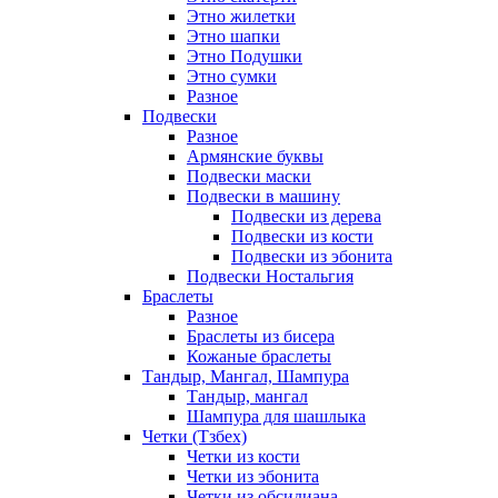
Этно жилетки
Этно шапки
Этно Подушки
Этно сумки
Разное
Подвески
Разное
Армянские буквы
Подвески маски
Подвески в машину
Подвески из дерева
Подвески из кости
Подвески из эбонита
Подвески Ностальгия
Браслеты
Разное
Браслеты из бисера
Кожаные браслеты
Тандыр, Мангал, Шампура
Тандыр, мангал
Шампура для шашлыка
Четки (Тзбех)
Четки из кости
Четки из эбонита
Четки из обсидиана