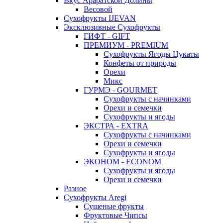
Вкус Араратской Долины
Весовой
Сухофрукты IJEVAN
Эксклюзивные Сухофрукты
ГИФТ - GIFT
ПРЕМИУМ - PREMIUM
Сухофрукты Ягоды Цукаты
Конфеты от природы
Орехи
Микс
ГУРМЭ - GOURMET
Сухофрукты с начинками
Орехи и семечки
Сухофрукты и ягоды
ЭКСТРА - EXTRA
Сухофрукты с начинками
Орехи и семечки
Сухофрукты и ягоды
ЭКОНОМ - ECONOM
Сухофрукты и ягоды
Орехи и семечки
Разное
Сухофрукты Aregi
Сушеные фрукты
Фруктовые Чипсы