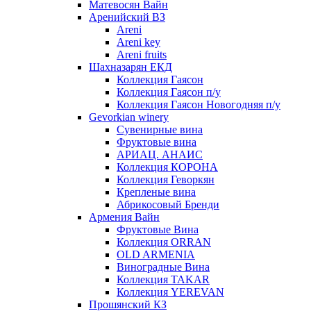
Матевосян Вайн
Аренийский ВЗ
Areni
Areni key
Areni fruits
Шахназарян ЕКД
Коллекция Гаясон
Коллекция Гаясон п/у
Коллекция Гаясон Новогодняя п/у
Gevorkian winery
Сувенирные вина
Фруктовые вина
АРИАЦ. АНАИС
Коллекция КОРОНА
Коллекция Геворкян
Крепленые вина
Абрикосовый Бренди
Армения Вайн
Фруктовые Вина
Коллекция ORRAN
OLD ARMENIA
Виноградные Вина
Коллекция TAKAR
Коллекция YEREVAN
Прошянский КЗ