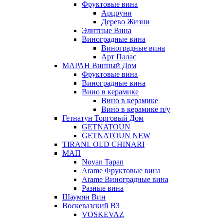
Фруктовые вина
Арцруни
Дерево Жизни
Элитные Вина
Виноградные вина
Виноградные вина
Арт Палас
МАРАН Винный Дом
Фруктовые вина
Виноградные вина
Вино в керамике
Вино в керамике
Вино в керамике п/у
Гетнатун Торговый Дом
GETNATOUN
GETNATOUN NEW
TIRANI. OLD CHINARI
МАП
Noyan Tapan
Arame Фруктовые вина
Arame Виноградные вина
Разные вина
Шаумян Вин
Воскевазский ВЗ
VOSKEVAZ