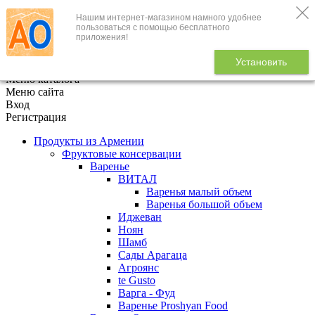
Нашим интернет-магазином намного удобнее
+7 (495) 646-888-1
пользоваться с помощью бесплатного
приложения!
В корзине
0
товаров
Установить
x
Меню каталога
Меню сайта
Вход
Регистрация
Продукты из Армении
Фруктовые консервации
Варенье
ВИТАЛ
Варенья малый объем
Варенья большой объем
Иджеван
Ноян
Шамб
Сады Арагаца
Агроянс
te Gusto
Варга - Фуд
Варенье Proshyan Food