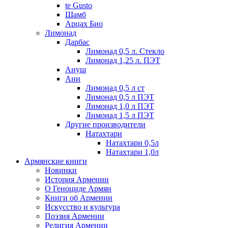
te Gusto
Шамб
Арцах Био
Лимонад
Дарбас
Лимонад 0,5 л. Стекло
Лимонад 1,25 л. ПЭТ
Ануш
Ани
Лимонад 0,5 л ст
Лимонад 0,5 л ПЭТ
Лимонад 1,0 л ПЭТ
Лимонад 1,5 л ПЭТ
Другие производители
Натахтари
Натахтари 0,5л
Натахтари 1,0л
Армянские книги
Новинки
История Армении
О Геноциде Армян
Книги об Армении
Иcкусство и культура
Поэзия Армении
Религия Армении