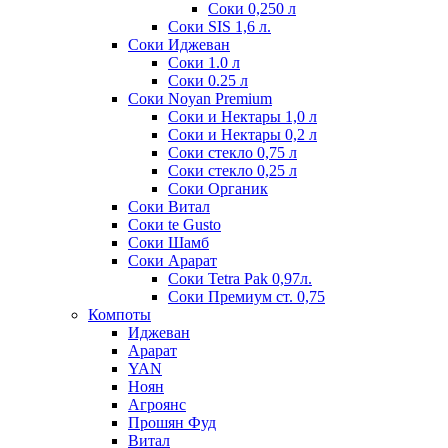
Соки 0,250 л
Соки SIS 1,6 л.
Соки Иджеван
Соки 1.0 л
Соки 0.25 л
Соки Noyan Premium
Соки и Нектары 1,0 л
Соки и Нектары 0,2 л
Соки стекло 0,75 л
Соки стекло 0,25 л
Соки Органик
Соки Витал
Соки te Gusto
Соки Шамб
Соки Арарат
Соки Tetra Pak 0,97л.
Соки Премиум ст. 0,75
Компоты
Иджеван
Арарат
YAN
Ноян
Агроянс
Прошян Фуд
Витал