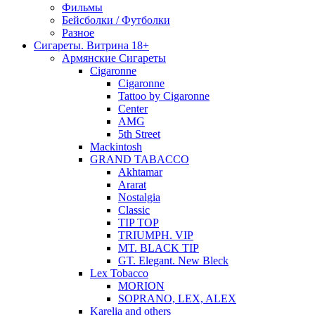
Фильмы
Бейсболки / Футболки
Разное
Сигареты. Витрина 18+
Армянские Сигареты
Cigaronne
Cigaronne
Tattoo by Cigaronne
Center
AMG
5th Street
Mackintosh
GRAND TABACCO
Akhtamar
Ararat
Nostalgia
Classic
TIP TOP
TRIUMPH. VIP
MT. BLACK TIP
GT. Elegant. New Bleck
Lex Tobacco
MORION
SOPRANO, LEX, ALEX
Karelia and others