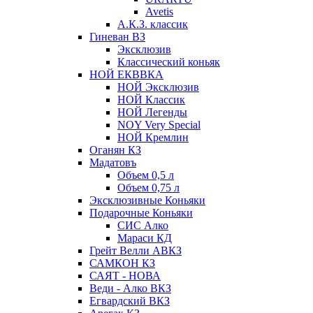
Avetis
А.К.З. классик
Гиневан ВЗ
Эксклюзив
Классический коньяк
НОЙ ЕКВВКА
НОЙ Эксклюзив
НОЙ Классик
НОЙ Легенды
NOY Very Speсial
НОЙ Кремлин
Оганян КЗ
Мадатовъ
Объем 0,5 л
Объем 0,75 л
Эксклюзивные Коньяки
Подарочные Коньяки
СИС Алко
Мараси КД
Грейт Велли АВКЗ
САМКОН КЗ
САЯТ - НОВА
Веди - Алко ВКЗ
Егвардский ВКЗ