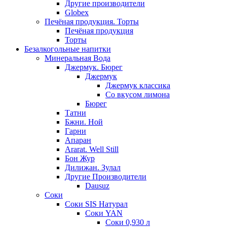
Другие производители
Globex
Печёная продукция. Торты
Печёная продукция
Торты
Безалкогольные напитки
Минеральная Вода
Джермук. Бюрег
Джермук
Джермук классика
Со вкусом лимона
Бюрег
Татни
Бжни. Ной
Гарни
Апаран
Ararat. Well Still
Бон Жур
Дилижан. Зулал
Другие Производители
Dausuz
Соки
Соки SIS Натурал
Соки YAN
Соки 0,930 л