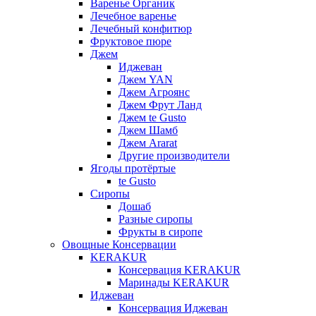
Варенье Органик
Лечебное варенье
Лечебный конфитюр
Фруктовое пюре
Джем
Иджеван
Джем YAN
Джем Агроянс
Джем Фрут Ланд
Джем te Gusto
Джем Шамб
Джем Ararat
Другие производители
Ягоды протёртые
te Gusto
Сиропы
Дошаб
Разные сиропы
Фрукты в сиропе
Овощные Консервации
KERAKUR
Консервация KERAKUR
Маринады KERAKUR
Иджеван
Консервация Иджеван