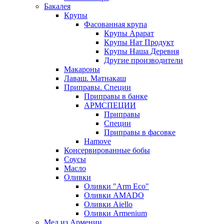
Бакалея
Крупы
Фасованная крупа
Крупы Арарат
Крупы Нат Продукт
Крупы Наша Деревня
Другие производители
Макароны
Лаваш. Матнакаш
Приправы. Специи
Приправы в банке
АРМСПЕЦИИ
Приправы
Специи
Приправы в фасовке
Hamove
Консервированные бобы
Соусы
Масло
Оливки
Оливки "Arm Eco"
Оливки AMADO
Оливки Aiello
Оливки Armenium
Мед из Армении