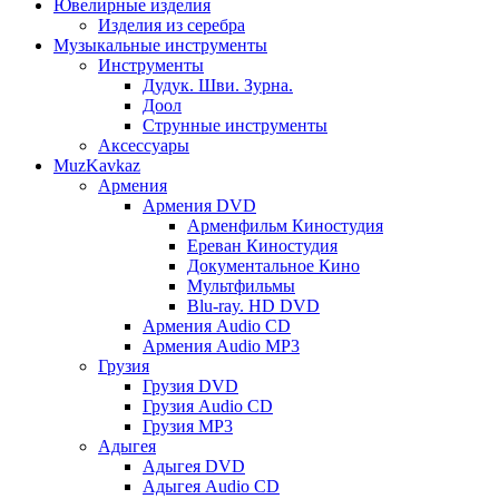
Ювелирные изделия
Изделия из серебра
Музыкальные инструменты
Инструменты
Дудук. Шви. Зурна.
Доол
Струнные инструменты
Аксессуары
MuzKavkaz
Армения
Армения DVD
Арменфильм Киностудия
Ереван Киностудия
Документальное Кино
Мультфильмы
Blu-ray. HD DVD
Армения Audio CD
Армения Audio MP3
Грузия
Грузия DVD
Грузия Audio CD
Грузия MP3
Адыгея
Адыгея DVD
Адыгея Audio CD