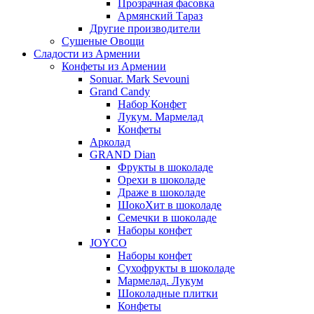
Прозрачная фасовка
Армянский Тараз
Другие производители
Сушеные Овощи
Сладости из Армении
Конфеты из Армении
Sonuar. Mark Sevouni
Grand Candy
Набор Конфет
Лукум. Мармелад
Конфеты
Арколад
GRAND Dian
Фрукты в шоколаде
Орехи в шоколаде
Драже в шоколаде
ШокоХит в шоколаде
Семечки в шоколаде
Наборы конфет
JOYCO
Наборы конфет
Сухофрукты в шоколаде
Мармелад. Лукум
Шоколадные плитки
Конфеты