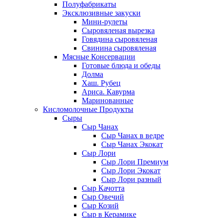
Полуфабрикаты
Эксклюзивные закуски
Мини-рулеты
Сыровяленая вырезка
Говядина сыровяленая
Свинина сыровяленая
Мясные Консервации
Готовые блюда и обеды
Долма
Хаш. Рубец
Ариса. Кавурма
Маринованные
Кисломолочные Продукты
Сыры
Сыр Чанах
Сыр Чанах в ведре
Сыр Чанах Экокат
Сыр Лори
Сыр Лори Премиум
Сыр Лори Экокат
Сыр Лори разный
Сыр Качотта
Сыр Овечий
Сыр Козий
Сыр в Керамике