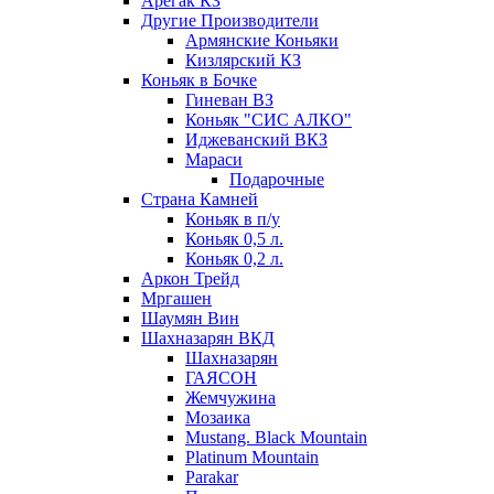
Арегак КЗ
Другие Производители
Армянские Коньяки
Кизлярский КЗ
Коньяк в Бочке
Гиневан ВЗ
Коньяк "СИС АЛКО"
Иджеванский ВКЗ
Мараси
Подарочные
Страна Камней
Коньяк в п/у
Коньяк 0,5 л.
Коньяк 0,2 л.
Аркон Трейд
Мргашен
Шаумян Вин
Шахназарян ВКД
Шахназарян
ГАЯСОН
Жемчужина
Мозаика
Mustang. Black Mountain
Platinum Mountain
Parakar