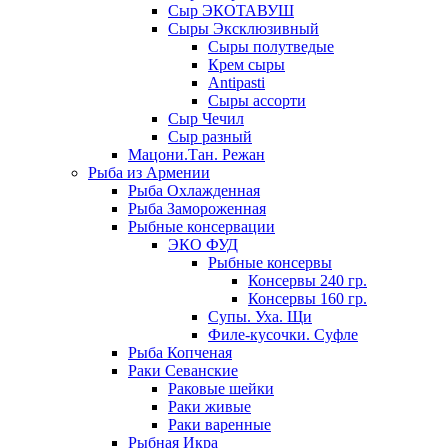
Сыр ЭКОТАВУШ
Сыры Эксклюзивный
Сыры полутведые
Крем сыры
Antipasti
Сыры ассорти
Сыр Чечил
Сыр разный
Мацони.Тан. Режан
Рыба из Армении
Рыба Охлажденная
Рыба Замороженная
Рыбные консервации
ЭКО ФУД
Рыбные консервы
Консервы 240 гр.
Консервы 160 гр.
Супы. Уха. Щи
Филе-кусочки. Суфле
Рыба Копченая
Раки Севанские
Раковые шейки
Раки живые
Раки варенные
Рыбная Икра