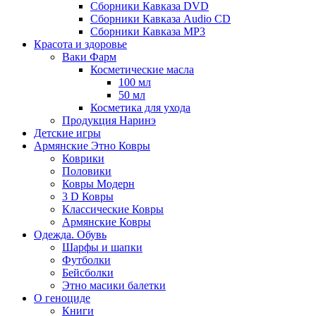
Сборники Кавказа DVD
Сборники Кавказа Audio CD
Сборники Кавказа MP3
Красота и здоровье
Ваки Фарм
Косметические масла
100 мл
50 мл
Косметика для ухода
Продукция Наринэ
Детские игры
Армянские Этно Ковры
Коврики
Половики
Ковры Модерн
3 D Ковры
Классические Ковры
Армянские Ковры
Одежда. Обувь
Шарфы и шапки
Футболки
Бейсболки
Этно масики балетки
О геноциде
Книги