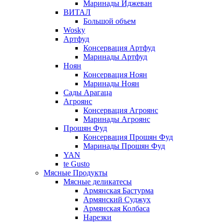
Маринады Иджеван
ВИТАЛ
Большой объем
Wosky
Артфуд
Консервация Артфуд
Маринады Артфуд
Ноян
Консервация Ноян
Маринады Ноян
Сады Арагаца
Агроянс
Консервация Агроянс
Маринады Агроянс
Прошян Фуд
Консервация Прошян Фуд
Маринады Прошян Фуд
YAN
te Gusto
Мясные Продукты
Мясные деликатесы
Армянская Бастурма
Армянский Суджух
Армянская Колбаса
Нарезки