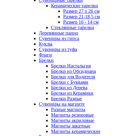
Сувенирные тарелки
Керамические тарелки
Размер 27 х 26 см
Размер 21-18,5 см
Размер 16 - 14 см
Стеклянные тарелки
Деревянные панно
Сувениры из гипса
Куклы
Сувениры из туфа
Флаги
Брелки
Брелки Настальгия
Брелки из Обсидиана
Брелки для Водителя
Брелки с Буквами
Брелки из Дерева
Брелки из Керамики
Брелки Разные
Сувениры на магните
Разные магниты
Магниты резиновые
Магниты акриловые
Магниты закатные
Магниты керамические