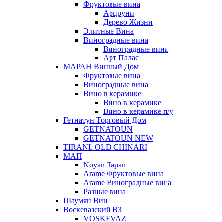
Фруктовые вина
Арцруни
Дерево Жизни
Элитные Вина
Виноградные вина
Виноградные вина
Арт Палас
МАРАН Винный Дом
Фруктовые вина
Виноградные вина
Вино в керамике
Вино в керамике
Вино в керамике п/у
Гетнатун Торговый Дом
GETNATOUN
GETNATOUN NEW
TIRANI. OLD CHINARI
МАП
Noyan Tapan
Arame Фруктовые вина
Arame Виноградные вина
Разные вина
Шаумян Вин
Воскевазский ВЗ
VOSKEVAZ