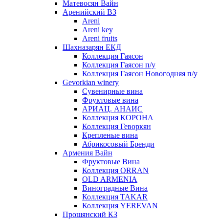
Матевосян Вайн
Аренийский ВЗ
Areni
Areni key
Areni fruits
Шахназарян ЕКД
Коллекция Гаясон
Коллекция Гаясон п/у
Коллекция Гаясон Новогодняя п/у
Gevorkian winery
Сувенирные вина
Фруктовые вина
АРИАЦ. АНАИС
Коллекция КОРОНА
Коллекция Геворкян
Крепленые вина
Абрикосовый Бренди
Армения Вайн
Фруктовые Вина
Коллекция ORRAN
OLD ARMENIA
Виноградные Вина
Коллекция TAKAR
Коллекция YEREVAN
Прошянский КЗ