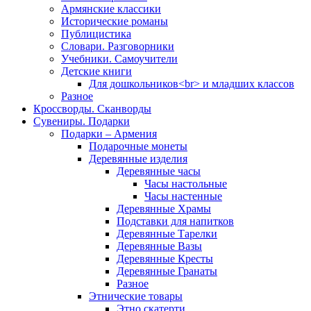
Армянские классики
Исторические романы
Публицистика
Словари. Разговорники
Учебники. Самоучители
Детские книги
Для дошкольников<br> и младших классов
Разное
Кроссворды. Сканворды
Сувениры. Подарки
Подарки – Армения
Подарочные монеты
Деревянные изделия
Деревянные часы
Часы настольные
Часы настенные
Деревянные Храмы
Подставки для напитков
Деревянные Тарелки
Деревянные Вазы
Деревянные Кресты
Деревянные Гранаты
Разное
Этнические товары
Этно скатерти