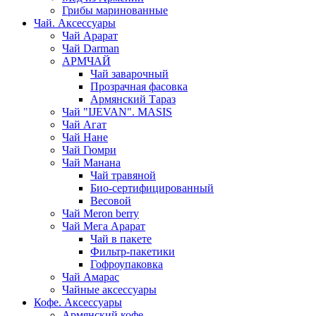
Грибы маринованные
Чай. Аксессуары
Чай Арарат
Чай Darman
АРМЧАЙ
Чай заварочный
Прозрачная фасовка
Армянский Тараз
Чай "IJEVAN". MASIS
Чай Агат
Чай Нане
Чай Гюмри
Чай Манана
Чай травяной
Био-сертифицированный
Весовой
Чай Meron berry
Чай Мега Арарат
Чай в пакете
Фильтр-пакетики
Гофроупаковка
Чай Амарас
Чайные аксессуары
Кофе. Аксессуары
Армянский кофе