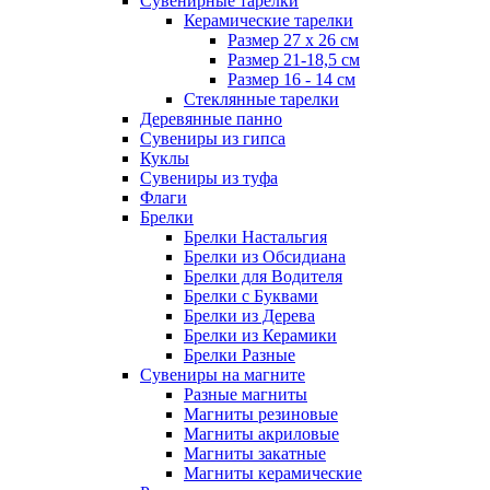
Сувенирные тарелки
Керамические тарелки
Размер 27 х 26 см
Размер 21-18,5 см
Размер 16 - 14 см
Стеклянные тарелки
Деревянные панно
Сувениры из гипса
Куклы
Сувениры из туфа
Флаги
Брелки
Брелки Настальгия
Брелки из Обсидиана
Брелки для Водителя
Брелки с Буквами
Брелки из Дерева
Брелки из Керамики
Брелки Разные
Сувениры на магните
Разные магниты
Магниты резиновые
Магниты акриловые
Магниты закатные
Магниты керамические