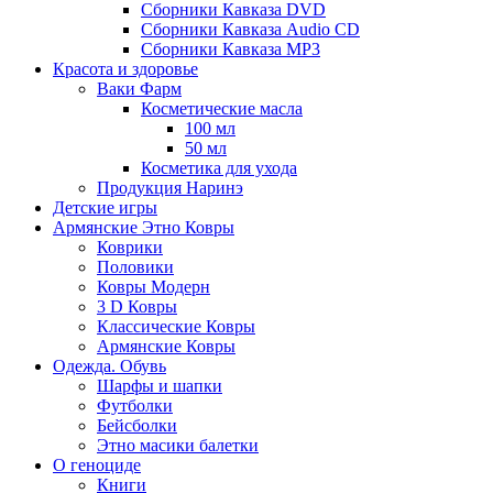
Сборники Кавказа DVD
Сборники Кавказа Audio CD
Сборники Кавказа MP3
Красота и здоровье
Ваки Фарм
Косметические масла
100 мл
50 мл
Косметика для ухода
Продукция Наринэ
Детские игры
Армянские Этно Ковры
Коврики
Половики
Ковры Модерн
3 D Ковры
Классические Ковры
Армянские Ковры
Одежда. Обувь
Шарфы и шапки
Футболки
Бейсболки
Этно масики балетки
О геноциде
Книги