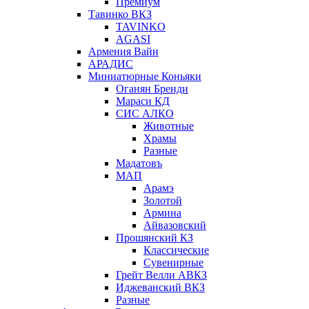
Премиум
Тавинко ВКЗ
TAVINKO
AGASI
Армения Вайн
АРАДИС
Миниатюрные Коньяки
Оганян Бренди
Мараси КД
СИС АЛКО
Животные
Храмы
Разные
Мадатовъ
МАП
Арамэ
Золотой
Армина
Айвазовский
Прошянский КЗ
Классические
Сувенирные
Грейт Велли АВКЗ
Иджеванский ВКЗ
Разные