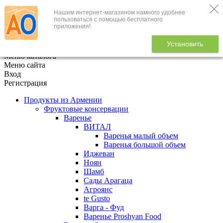
Нашим интернет-магазином намного удобнее
+7 (495) 646-888-1
пользоваться с помощью бесплатного
приложения!
В корзине
0
товаров
Установить
x
Меню каталога
Меню сайта
Вход
Регистрация
Продукты из Армении
Фруктовые консервации
Варенье
ВИТАЛ
Варенья малый объем
Варенья большой объем
Иджеван
Ноян
Шамб
Сады Арагаца
Агроянс
te Gusto
Варга - Фуд
Варенье Proshyan Food