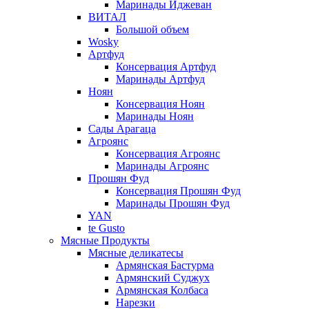
Маринады Иджеван
ВИТАЛ
Большой объем
Wosky
Артфуд
Консервация Артфуд
Маринады Артфуд
Ноян
Консервация Ноян
Маринады Ноян
Сады Арагаца
Агроянс
Консервация Агроянс
Маринады Агроянс
Прошян Фуд
Консервация Прошян Фуд
Маринады Прошян Фуд
YAN
te Gusto
Мясные Продукты
Мясные деликатесы
Армянская Бастурма
Армянский Суджух
Армянская Колбаса
Нарезки