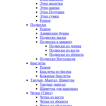
Этно жилетки
Этно шапки
Этно Подушки
Этно сумки
Разное
Подвески
Разное
Армянские буквы
Подвески маски
Подвески в машину
Подвески из дерева
Подвески из кости
Подвески из эбонита
Подвески Ностальгия
Браслеты
Разное
Браслеты из бисера
Кожаные браслеты
Тандыр, Мангал, Шампура
Тандыр, мангал
Шампура для шашлыка
Четки (Тзбех)
Четки из кости
Четки из эбонита
Четки из обсидиана