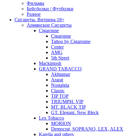
Фильмы
Бейсболки / Футболки
Разное
Сигареты. Витрина 18+
Армянские Сигареты
Cigaronne
Cigaronne
Tattoo by Cigaronne
Center
AMG
5th Street
Mackintosh
GRAND TABACCO
Akhtamar
Ararat
Nostalgia
Classic
TIP TOP
TRIUMPH. VIP
MT. BLACK TIP
GT. Elegant. New Bleck
Lex Tobacco
MORION
Democrat, SOPRANO, LEX, ALEX
Karelia and others