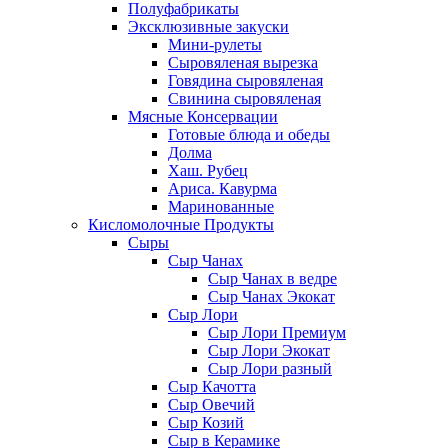
Полуфабрикаты
Эксклюзивные закуски
Мини-рулеты
Сыровяленая вырезка
Говядина сыровяленая
Свинина сыровяленая
Мясные Консервации
Готовые блюда и обеды
Долма
Хаш. Рубец
Ариса. Кавурма
Маринованные
Кисломолочные Продукты
Сыры
Сыр Чанах
Сыр Чанах в ведре
Сыр Чанах Экокат
Сыр Лори
Сыр Лори Премиум
Сыр Лори Экокат
Сыр Лори разный
Сыр Качотта
Сыр Овечий
Сыр Козий
Сыр в Керамике