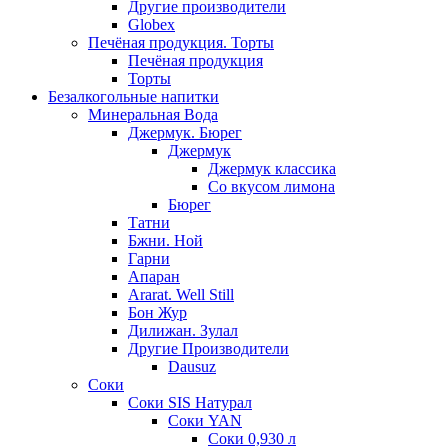
Другие производители
Globex
Печёная продукция. Торты
Печёная продукция
Торты
Безалкогольные напитки
Минеральная Вода
Джермук. Бюрег
Джермук
Джермук классика
Со вкусом лимона
Бюрег
Татни
Бжни. Ной
Гарни
Апаран
Ararat. Well Still
Бон Жур
Дилижан. Зулал
Другие Производители
Dausuz
Соки
Соки SIS Натурал
Соки YAN
Соки 0,930 л