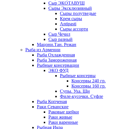
Сыр ЭКОТАВУШ
Сыры Эксклюзивный
Сыры полутведые
Крем сыры
Antipasti
Сыры ассорти
Сыр Чечил
Сыр разный
Мацони.Тан. Режан
Рыба из Армении
Рыба Охлажденная
Рыба Замороженная
Рыбные консервации
ЭКО ФУД
Рыбные консервы
Консервы 240 гр.
Консервы 160 гр.
Супы. Уха. Щи
Филе-кусочки. Суфле
Рыба Копченая
Раки Севанские
Раковые шейки
Раки живые
Раки варенные
Рыбная Икра