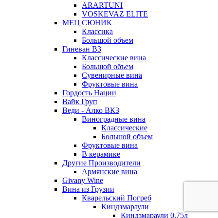
ARARTUNI
VOSKEVAZ ELITE
МЕЦ СЮНИК
Классика
Большой объем
Гиневан ВЗ
Классические вина
Большой объем
Сувенирные вина
Фруктовые вина
Гордость Нации
Вайк Груп
Веди - Алко ВКЗ
Виноградные вина
Классические
Большой объем
Фруктовые вина
В керамике
Другие Производители
Армянские вина
Givany Wine
Вина из Грузии
Кварельский Погреб
Киндзмараули
Киндзмараули 0,75л