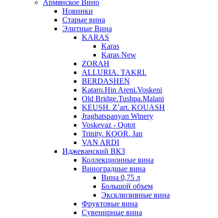
Армянское Вино
Новинки
Старые вина
Элитные Вина
KARAS
Karas
Karas New
ZORAH
ALLURIA. TAKRI.
BERDASHEN
Kataro.Hin Areni.Voskeni
Old Bridge.Tushpa.Malani
KEUSH. Z’art. KOUASH
Jraghatspanyan Winery
Voskevaz - Qotot
Trinity. KOOR. Jan
VAN ARDI
Иджеванский ВКЗ
Коллекционные вина
Виноградные вина
Вина 0,75 л
Большой объем
Эксклюзивные вина
Фруктовые вина
Cувенирные вина