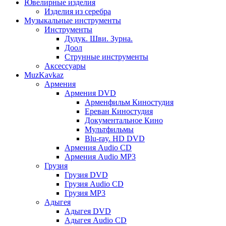
Ювелирные изделия
Изделия из серебра
Музыкальные инструменты
Инструменты
Дудук. Шви. Зурна.
Доол
Струнные инструменты
Аксессуары
MuzKavkaz
Армения
Армения DVD
Арменфильм Киностудия
Ереван Киностудия
Документальное Кино
Мультфильмы
Blu-ray. HD DVD
Армения Audio CD
Армения Audio MP3
Грузия
Грузия DVD
Грузия Audio CD
Грузия MP3
Адыгея
Адыгея DVD
Адыгея Audio CD