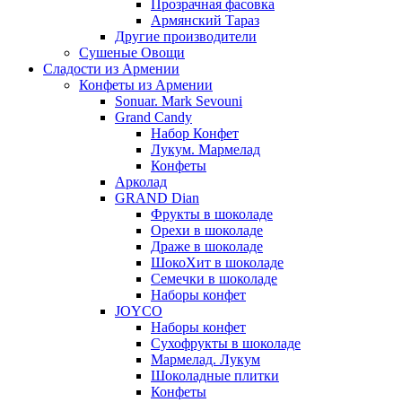
Прозрачная фасовка
Армянский Тараз
Другие производители
Сушеные Овощи
Сладости из Армении
Конфеты из Армении
Sonuar. Mark Sevouni
Grand Candy
Набор Конфет
Лукум. Мармелад
Конфеты
Арколад
GRAND Dian
Фрукты в шоколаде
Орехи в шоколаде
Драже в шоколаде
ШокоХит в шоколаде
Семечки в шоколаде
Наборы конфет
JOYCO
Наборы конфет
Сухофрукты в шоколаде
Мармелад. Лукум
Шоколадные плитки
Конфеты