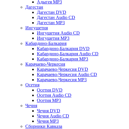
Адыгея MP3
Дагестан
Дагестан DVD
Дагестан Audio CD
Дагестан MP3
Ингушетия
Ингушетия Audio CD
Ингушетия MP3
Кабардино-Балкария
Кабардино-Балкария DVD
Кабардино-Балкария Audio CD
Кабардино-Балкария MP3
Карачаево-Черкесия
Карачаево-Черкесия DVD
Карачаево-Черкесия Audio CD
Карачаево-Черкесия MP3
Осетия
Осетия DVD
Осетия Audio CD
Осетия MP3
Чечня
Чечня DVD
Чечня Audio CD
Чечня MP3
Сборники Кавказа