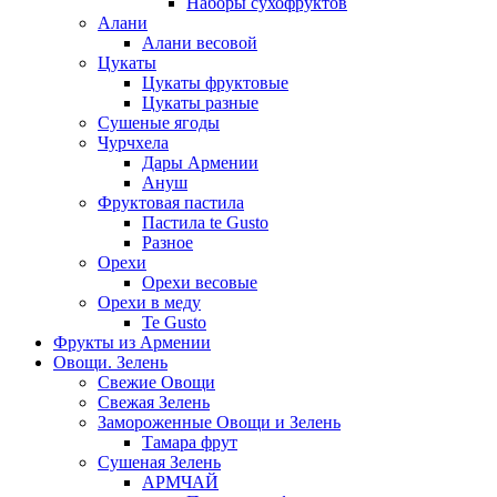
Наборы сухофруктов
Алани
Алани весовой
Цукаты
Цукаты фруктовые
Цукаты разные
Сушеные ягоды
Чурчхела
Дары Армении
Ануш
Фруктовая пастила
Пастила te Gusto
Разное
Орехи
Орехи весовые
Орехи в меду
Te Gusto
Фрукты из Армении
Овощи. Зелень
Свежие Овощи
Свежая Зелень
Замороженные Овощи и Зелень
Тамара фрут
Сушеная Зелень
АРМЧАЙ