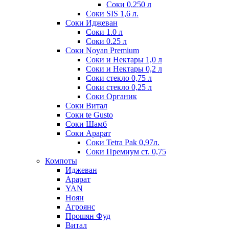
Соки 0,250 л
Соки SIS 1,6 л.
Соки Иджеван
Соки 1.0 л
Соки 0.25 л
Соки Noyan Premium
Соки и Нектары 1,0 л
Соки и Нектары 0,2 л
Соки стекло 0,75 л
Соки стекло 0,25 л
Соки Органик
Соки Витал
Соки te Gusto
Соки Шамб
Соки Арарат
Соки Tetra Pak 0,97л.
Соки Премиум ст. 0,75
Компоты
Иджеван
Арарат
YAN
Ноян
Агроянс
Прошян Фуд
Витал