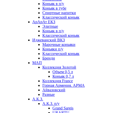
Коньяк в п/у
Коньяк в тубе
Спиртные напитки
Классический коньяк
АрАрАт ЕКЗ
Элитные
Коньяк в п/у
Классический коньяк
Иджеванский ВКЗ
Марочные коньяки
Коньяки п/у
Классический коньяк
Бренди
МАП
Коллекция Золотой
Объем 0,5 л
Коньяк 0,7 л
Коллекция France
Горная Армения. АРМА
Айвазовский
Разные
А.К.З.
А.К.З. п/у
Grand Sargis
URARTU