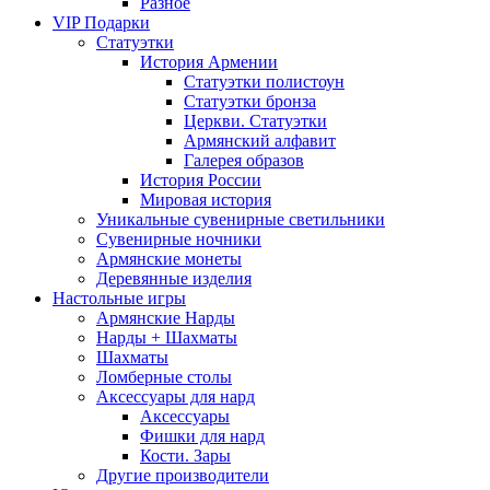
Разное
VIP Подарки
Статуэтки
История Армении
Статуэтки полистоун
Статуэтки бронза
Церкви. Статуэтки
Армянский алфавит
Галерея образов
История России
Мировая история
Уникальные сувенирные светильники
Сувенирные ночники
Армянские монеты
Деревянные изделия
Настольные игры
Армянские Нарды
Нарды + Шахматы
Шахматы
Ломберные столы
Аксессуары для нард
Аксессуары
Фишки для нард
Кости. Зары
Другие производители