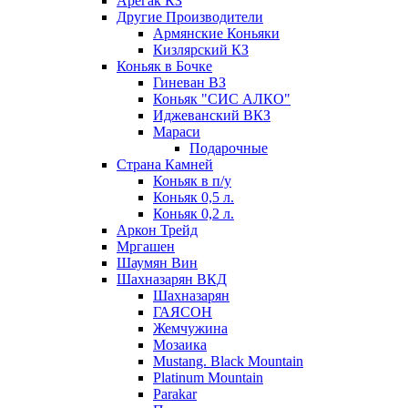
Арегак КЗ
Другие Производители
Армянские Коньяки
Кизлярский КЗ
Коньяк в Бочке
Гиневан ВЗ
Коньяк "СИС АЛКО"
Иджеванский ВКЗ
Мараси
Подарочные
Страна Камней
Коньяк в п/у
Коньяк 0,5 л.
Коньяк 0,2 л.
Аркон Трейд
Мргашен
Шаумян Вин
Шахназарян ВКД
Шахназарян
ГАЯСОН
Жемчужина
Мозаика
Mustang. Black Mountain
Platinum Mountain
Parakar