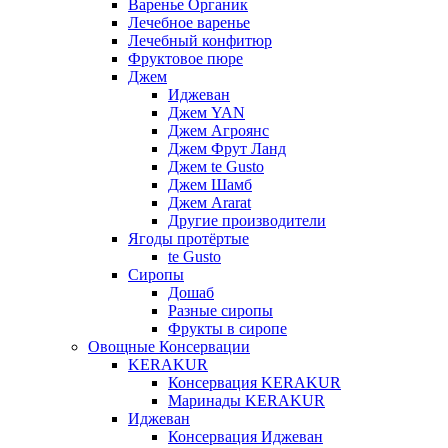
Варенье Органик
Лечебное варенье
Лечебный конфитюр
Фруктовое пюре
Джем
Иджеван
Джем YAN
Джем Агроянс
Джем Фрут Ланд
Джем te Gusto
Джем Шамб
Джем Ararat
Другие производители
Ягоды протёртые
te Gusto
Сиропы
Дошаб
Разные сиропы
Фрукты в сиропе
Овощные Консервации
KERAKUR
Консервация KERAKUR
Маринады KERAKUR
Иджеван
Консервация Иджеван