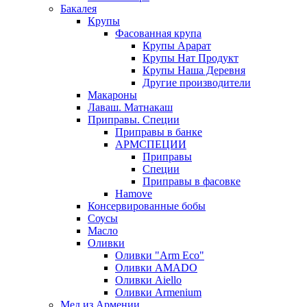
Бакалея
Крупы
Фасованная крупа
Крупы Арарат
Крупы Нат Продукт
Крупы Наша Деревня
Другие производители
Макароны
Лаваш. Матнакаш
Приправы. Специи
Приправы в банке
АРМСПЕЦИИ
Приправы
Специи
Приправы в фасовке
Hamove
Консервированные бобы
Соусы
Масло
Оливки
Оливки "Arm Eco"
Оливки AMADO
Оливки Aiello
Оливки Armenium
Мед из Армении