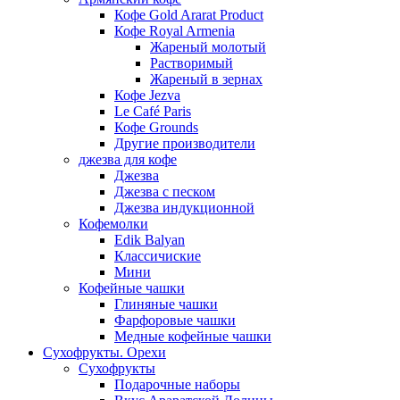
Кофе Gold Ararat Product
Кофе Royal Armenia
Жареный молотый
Растворимый
Жареный в зернах
Кофе Jezva
Le Café Paris
Кофе Grounds
Другие производители
джезва для кофе
Джезва
Джезва с песком
Джезва индукционной
Кофемолки
Edik Balyan
Классичиские
Мини
Кофейные чашки
Глиняные чашки
Фарфоровые чашки
Медные кофейные чашки
Сухофрукты. Орехи
Сухофрукты
Подарочные наборы