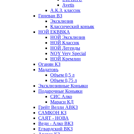
Avetis
А.К.З. классик
Гиневан ВЗ
Эксклюзив
Классический коньяк
НОЙ ЕКВВКА
НОЙ Эксклюзив
НОЙ Классик
НОЙ Легенды
NOY Very Speсial
НОЙ Кремлин
Оганян КЗ
Мадатовъ
Объем 0,5 л
Объем 0,75 л
Эксклюзивные Коньяки
Подарочные Коньяки
СИС Алко
Мараси КД
Грейт Велли АВКЗ
САМКОН КЗ
САЯТ - НОВА
Веди - Алко ВКЗ
Егвардский ВКЗ