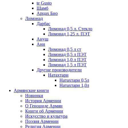
te Gusto
Шамб
Арцах Био
Лимонад
Дарбас
Лимонад 0,5 л. Стекло
Лимонад 1,25 л. ПЭТ
Ануш
Ани
Лимонад 0,5 л ст
Лимонад 0,5 л ПЭТ
Лимонад 1,0 л ПЭТ
Лимонад 1,5 л ПЭТ
Другие производители
Натахтари
Натахтари 0,5л
Натахтари 1,0л
Армянские книги
Новинки
История Армении
О Геноциде Армян
Книги об Армении
Иcкусство и культура
Поэзия Армении
Религия Армении