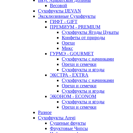
Вкус Араратской Долины
Весовой
Сухофрукты IJEVAN
Эксклюзивные Сухофрукты
ГИФТ - GIFT
ПРЕМИУМ - PREMIUM
Сухофрукты Ягоды Цукаты
Конфеты от природы
Орехи
Микс
ГУРМЭ - GOURMET
Сухофрукты с начинками
Орехи и семечки
Сухофрукты и ягоды
ЭКСТРА - EXTRA
Сухофрукты с начинками
Орехи и семечки
Сухофрукты и ягоды
ЭКОНОМ - ECONOM
Сухофрукты и ягоды
Орехи и семечки
Разное
Сухофрукты Aregi
Сушеные фрукты
Фруктовые Чипсы