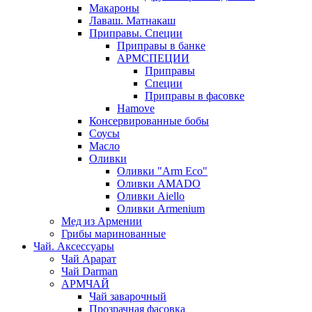
Макароны
Лаваш. Матнакаш
Приправы. Специи
Приправы в банке
АРМСПЕЦИИ
Приправы
Специи
Приправы в фасовке
Hamove
Консервированные бобы
Соусы
Масло
Оливки
Оливки "Arm Eco"
Оливки AMADO
Оливки Aiello
Оливки Armenium
Мед из Армении
Грибы маринованные
Чай. Аксессуары
Чай Арарат
Чай Darman
АРМЧАЙ
Чай заварочный
Прозрачная фасовка