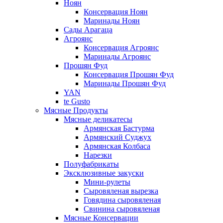
Ноян
Консервация Ноян
Маринады Ноян
Сады Арагаца
Агроянс
Консервация Агроянс
Маринады Агроянс
Прошян Фуд
Консервация Прошян Фуд
Маринады Прошян Фуд
YAN
te Gusto
Мясные Продукты
Мясные деликатесы
Армянская Бастурма
Армянский Суджух
Армянская Колбаса
Нарезки
Полуфабрикаты
Эксклюзивные закуски
Мини-рулеты
Сыровяленая вырезка
Говядина сыровяленая
Свинина сыровяленая
Мясные Консервации