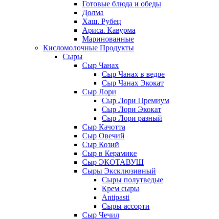
Готовые блюда и обеды
Долма
Хаш. Рубец
Ариса. Кавурма
Маринованные
Кисломолочные Продукты
Сыры
Сыр Чанах
Сыр Чанах в ведре
Сыр Чанах Экокат
Сыр Лори
Сыр Лори Премиум
Сыр Лори Экокат
Сыр Лори разный
Сыр Качотта
Сыр Овечий
Сыр Козий
Сыр в Керамике
Сыр ЭКОТАВУШ
Сыры Эксклюзивный
Сыры полутведые
Крем сыры
Antipasti
Сыры ассорти
Сыр Чечил