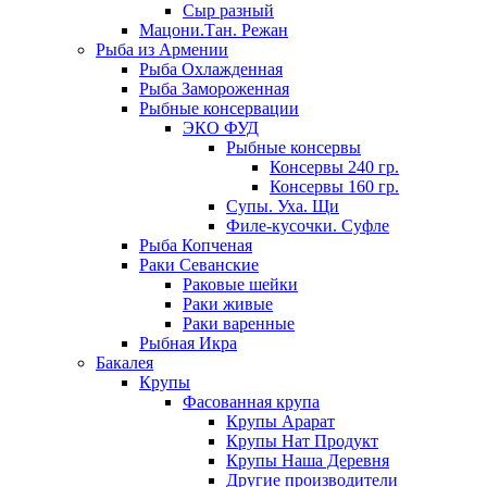
Сыр разный
Мацони.Тан. Режан
Рыба из Армении
Рыба Охлажденная
Рыба Замороженная
Рыбные консервации
ЭКО ФУД
Рыбные консервы
Консервы 240 гр.
Консервы 160 гр.
Супы. Уха. Щи
Филе-кусочки. Суфле
Рыба Копченая
Раки Севанские
Раковые шейки
Раки живые
Раки варенные
Рыбная Икра
Бакалея
Крупы
Фасованная крупа
Крупы Арарат
Крупы Нат Продукт
Крупы Наша Деревня
Другие производители