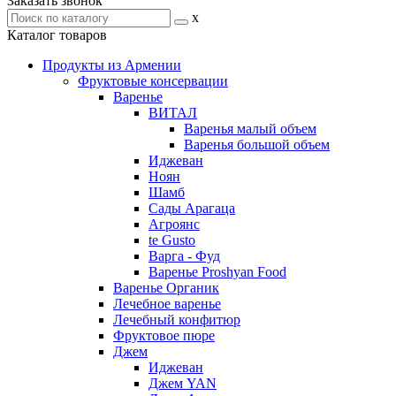
Заказать звонок
x
Каталог товаров
Продукты из Армении
Фруктовые консервации
Варенье
ВИТАЛ
Варенья малый объем
Варенья большой объем
Иджеван
Ноян
Шамб
Сады Арагаца
Агроянс
te Gusto
Варга - Фуд
Варенье Proshyan Food
Варенье Органик
Лечебное варенье
Лечебный конфитюр
Фруктовое пюре
Джем
Иджеван
Джем YAN