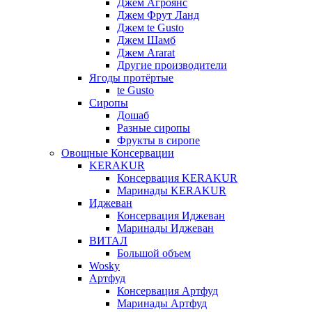
Джем Агроянс
Джем Фрут Ланд
Джем te Gusto
Джем Шамб
Джем Ararat
Другие производители
Ягоды протёртые
te Gusto
Сиропы
Дошаб
Разные сиропы
Фрукты в сиропе
Овощные Консервации
KERAKUR
Консервация KERAKUR
Маринады KERAKUR
Иджеван
Консервация Иджеван
Маринады Иджеван
ВИТАЛ
Большой объем
Wosky
Артфуд
Консервация Артфуд
Маринады Артфуд