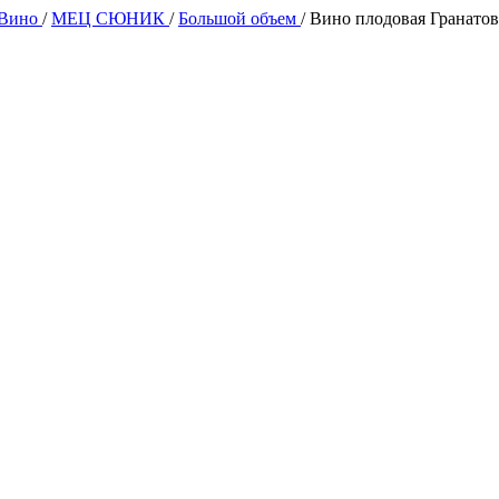
 Вино
/
МЕЦ СЮНИК
/
Большой объем
/
Вино плодовая Гранато