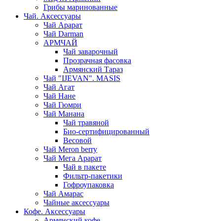
Грибы маринованные
Чай. Аксессуары
Чай Арарат
Чай Darman
АРМЧАЙ
Чай заварочный
Прозрачная фасовка
Армянский Тараз
Чай "IJEVAN". MASIS
Чай Агат
Чай Нане
Чай Гюмри
Чай Манана
Чай травяной
Био-сертифицированный
Весовой
Чай Meron berry
Чай Мега Арарат
Чай в пакете
Фильтр-пакетики
Гофроупаковка
Чай Амарас
Чайные аксессуары
Кофе. Аксессуары
Армянский кофе