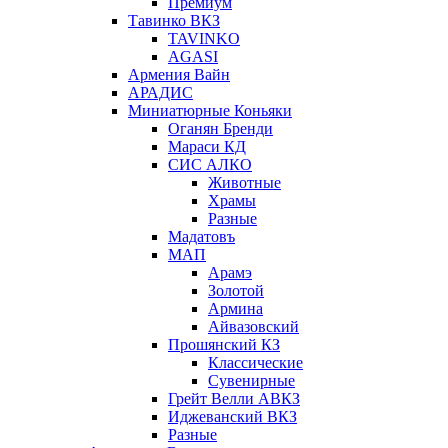
Премиум
Тавинко ВКЗ
TAVINKO
AGASI
Армения Вайн
АРАДИС
Миниатюрные Коньяки
Оганян Бренди
Мараси КД
СИС АЛКО
Животные
Храмы
Разные
Мадатовъ
МАП
Арамэ
Золотой
Армина
Айвазовский
Прошянский КЗ
Классические
Сувенирные
Грейт Велли АВКЗ
Иджеванский ВКЗ
Разные