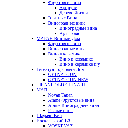
Фруктовые вина
Арцруни
Дерево Жизни
Элитные Вина
Виноградные вина
Виноградные вина
Арт Палас
МАРАН Винный Дом
Фруктовые вина
Виноградные вина
Вино в керамике
Вино в керамике
Вино в керамике п/у
Гетнатун Торговый Дом
GETNATOUN
GETNATOUN NEW
TIRANI. OLD CHINARI
МАП
Noyan Tapan
Arame Фруктовые вина
Arame Виноградные вина
Разные вина
Шаумян Вин
Воскевазский ВЗ
VOSKEVAZ