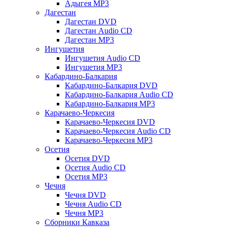
Адыгея MP3
Дагестан
Дагестан DVD
Дагестан Audio CD
Дагестан MP3
Ингушетия
Ингушетия Audio CD
Ингушетия MP3
Кабардино-Балкария
Кабардино-Балкария DVD
Кабардино-Балкария Audio CD
Кабардино-Балкария MP3
Карачаево-Черкесия
Карачаево-Черкесия DVD
Карачаево-Черкесия Audio CD
Карачаево-Черкесия MP3
Осетия
Осетия DVD
Осетия Audio CD
Осетия MP3
Чечня
Чечня DVD
Чечня Audio CD
Чечня MP3
Сборники Кавказа