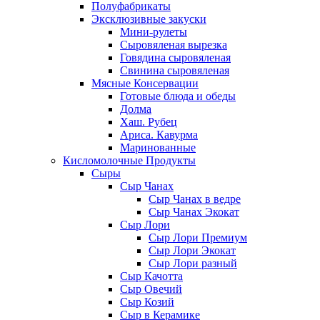
Полуфабрикаты
Эксклюзивные закуски
Мини-рулеты
Сыровяленая вырезка
Говядина сыровяленая
Свинина сыровяленая
Мясные Консервации
Готовые блюда и обеды
Долма
Хаш. Рубец
Ариса. Кавурма
Маринованные
Кисломолочные Продукты
Сыры
Сыр Чанах
Сыр Чанах в ведре
Сыр Чанах Экокат
Сыр Лори
Сыр Лори Премиум
Сыр Лори Экокат
Сыр Лори разный
Сыр Качотта
Сыр Овечий
Сыр Козий
Сыр в Керамике