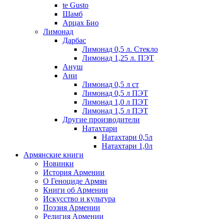
te Gusto
Шамб
Арцах Био
Лимонад
Дарбас
Лимонад 0,5 л. Стекло
Лимонад 1,25 л. ПЭТ
Ануш
Ани
Лимонад 0,5 л ст
Лимонад 0,5 л ПЭТ
Лимонад 1,0 л ПЭТ
Лимонад 1,5 л ПЭТ
Другие производители
Натахтари
Натахтари 0,5л
Натахтари 1,0л
Армянские книги
Новинки
История Армении
О Геноциде Армян
Книги об Армении
Иcкусство и культура
Поэзия Армении
Религия Армении