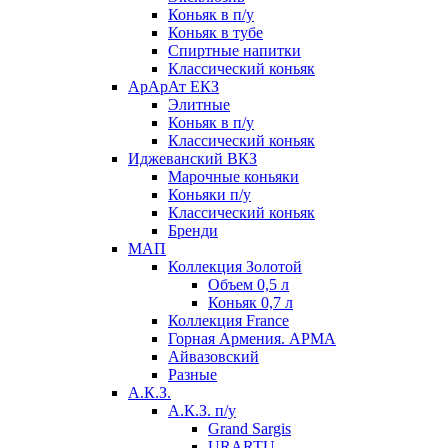
Коньяк в п/у
Коньяк в тубе
Спиртные напитки
Классический коньяк
АрАрАт ЕКЗ
Элитные
Коньяк в п/у
Классический коньяк
Иджеванский ВКЗ
Марочные коньяки
Коньяки п/у
Классический коньяк
Бренди
МАП
Коллекция Золотой
Объем 0,5 л
Коньяк 0,7 л
Коллекция France
Горная Армения. АРМА
Айвазовский
Разные
А.К.З.
А.К.З. п/у
Grand Sargis
URARTU