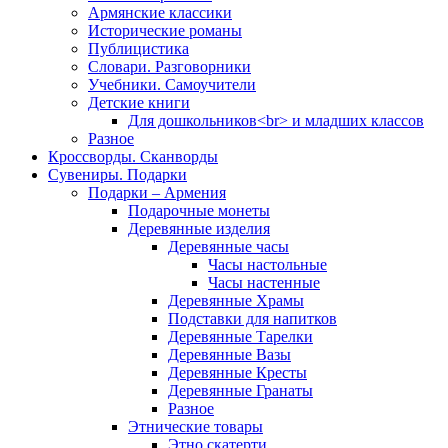
Армянские классики
Исторические романы
Публицистика
Словари. Разговорники
Учебники. Самоучители
Детские книги
Для дошкольников<br> и младших классов
Разное
Кроссворды. Сканворды
Сувениры. Подарки
Подарки – Армения
Подарочные монеты
Деревянные изделия
Деревянные часы
Часы настольные
Часы настенные
Деревянные Храмы
Подставки для напитков
Деревянные Тарелки
Деревянные Вазы
Деревянные Кресты
Деревянные Гранаты
Разное
Этнические товары
Этно скатерти