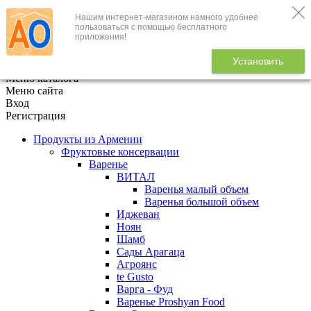
Нашим интернет-магазином намного удобнее
+7 (495) 646-888-1
пользоваться с помощью бесплатного
приложения!
В корзине
0
товаров
Установить
x
Меню каталога
Меню сайта
Вход
Регистрация
Продукты из Армении
Фруктовые консервации
Варенье
ВИТАЛ
Варенья малый объем
Варенья большой объем
Иджеван
Ноян
Шамб
Сады Арагаца
Агроянс
te Gusto
Варга - Фуд
Варенье Proshyan Food