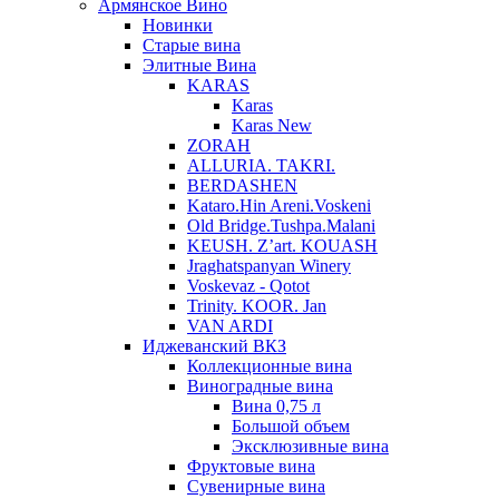
Армянское Вино
Новинки
Старые вина
Элитные Вина
KARAS
Karas
Karas New
ZORAH
ALLURIA. TAKRI.
BERDASHEN
Kataro.Hin Areni.Voskeni
Old Bridge.Tushpa.Malani
KEUSH. Z’art. KOUASH
Jraghatspanyan Winery
Voskevaz - Qotot
Trinity. KOOR. Jan
VAN ARDI
Иджеванский ВКЗ
Коллекционные вина
Виноградные вина
Вина 0,75 л
Большой объем
Эксклюзивные вина
Фруктовые вина
Cувенирные вина