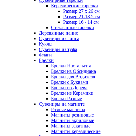
Сувенирные тарелки
Керамические тарелки
Размер 27 х 26 см
Размер 21-18,5 см
Размер 16 - 14 см
Стеклянные тарелки
Деревянные панно
Сувениры из гипса
Куклы
Сувениры из туфа
Флаги
Брелки
Брелки Настальгия
Брелки из Обсидиана
Брелки для Водителя
Брелки с Буквами
Брелки из Дерева
Брелки из Керамики
Брелки Разные
Сувениры на магните
Разные магниты
Магниты резиновые
Магниты акриловые
Магниты закатные
Магниты керамические