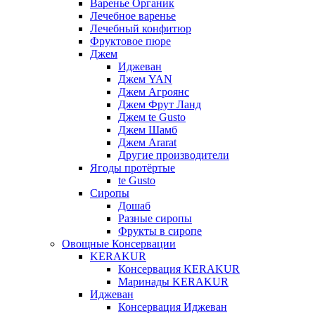
Варенье Органик
Лечебное варенье
Лечебный конфитюр
Фруктовое пюре
Джем
Иджеван
Джем YAN
Джем Агроянс
Джем Фрут Ланд
Джем te Gusto
Джем Шамб
Джем Ararat
Другие производители
Ягоды протёртые
te Gusto
Сиропы
Дошаб
Разные сиропы
Фрукты в сиропе
Овощные Консервации
KERAKUR
Консервация KERAKUR
Маринады KERAKUR
Иджеван
Консервация Иджеван