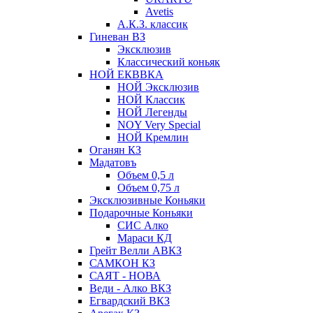
Avetis
А.К.З. классик
Гиневан ВЗ
Эксклюзив
Классический коньяк
НОЙ ЕКВВКА
НОЙ Эксклюзив
НОЙ Классик
НОЙ Легенды
NOY Very Speсial
НОЙ Кремлин
Оганян КЗ
Мадатовъ
Объем 0,5 л
Объем 0,75 л
Эксклюзивные Коньяки
Подарочные Коньяки
СИС Алко
Мараси КД
Грейт Велли АВКЗ
САМКОН КЗ
САЯТ - НОВА
Веди - Алко ВКЗ
Егвардский ВКЗ