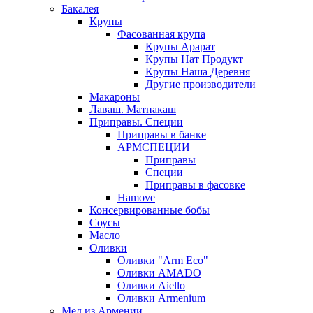
Бакалея
Крупы
Фасованная крупа
Крупы Арарат
Крупы Нат Продукт
Крупы Наша Деревня
Другие производители
Макароны
Лаваш. Матнакаш
Приправы. Специи
Приправы в банке
АРМСПЕЦИИ
Приправы
Специи
Приправы в фасовке
Hamove
Консервированные бобы
Соусы
Масло
Оливки
Оливки "Arm Eco"
Оливки AMADO
Оливки Aiello
Оливки Armenium
Мед из Армении