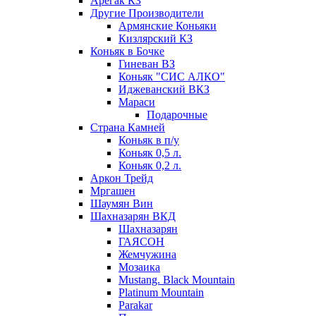
Арегак КЗ
Другие Производители
Армянские Коньяки
Кизлярский КЗ
Коньяк в Бочке
Гиневан ВЗ
Коньяк "СИС АЛКО"
Иджеванский ВКЗ
Мараси
Подарочные
Страна Камней
Коньяк в п/у
Коньяк 0,5 л.
Коньяк 0,2 л.
Аркон Трейд
Мргашен
Шаумян Вин
Шахназарян ВКД
Шахназарян
ГАЯСОН
Жемчужина
Мозаика
Mustang. Black Mountain
Platinum Mountain
Parakar