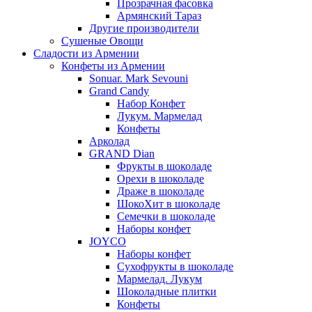
Прозрачная фасовка
Армянский Тараз
Другие производители
Сушеные Овощи
Сладости из Армении
Конфеты из Армении
Sonuar. Mark Sevouni
Grand Candy
Набор Конфет
Лукум. Мармелад
Конфеты
Арколад
GRAND Dian
Фрукты в шоколаде
Орехи в шоколаде
Драже в шоколаде
ШокоХит в шоколаде
Семечки в шоколаде
Наборы конфет
JOYCO
Наборы конфет
Сухофрукты в шоколаде
Мармелад. Лукум
Шоколадные плитки
Конфеты