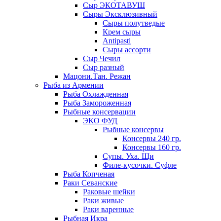
Сыр ЭКОТАВУШ
Сыры Эксклюзивный
Сыры полутведые
Крем сыры
Antipasti
Сыры ассорти
Сыр Чечил
Сыр разный
Мацони.Тан. Режан
Рыба из Армении
Рыба Охлажденная
Рыба Замороженная
Рыбные консервации
ЭКО ФУД
Рыбные консервы
Консервы 240 гр.
Консервы 160 гр.
Супы. Уха. Щи
Филе-кусочки. Суфле
Рыба Копченая
Раки Севанские
Раковые шейки
Раки живые
Раки варенные
Рыбная Икра