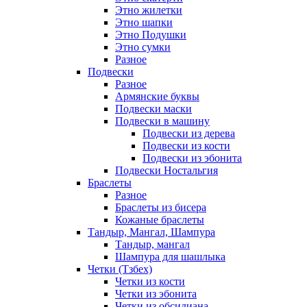
Этно жилетки
Этно шапки
Этно Подушки
Этно сумки
Разное
Подвески
Разное
Армянские буквы
Подвески маски
Подвески в машину
Подвески из дерева
Подвески из кости
Подвески из эбонита
Подвески Ностальгия
Браслеты
Разное
Браслеты из бисера
Кожаные браслеты
Тандыр, Мангал, Шампура
Тандыр, мангал
Шампура для шашлыка
Четки (Тзбех)
Четки из кости
Четки из эбонита
Четки из обсидиана