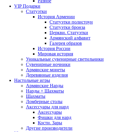
Разное
VIP Подарки
Статуэтки
История Армении
Статуэтки полистоун
Статуэтки бронза
Церкви. Статуэтки
Армянский алфавит
Галерея образов
История России
Мировая история
Уникальные сувенирные светильники
Сувенирные ночники
Армянские монеты
Деревянные изделия
Настольные игры
Армянские Нарды
Нарды + Шахматы
Шахматы
Ломберные столы
Аксессуары для нард
Аксессуары
Фишки для нард
Кости. Зары
Другие производители