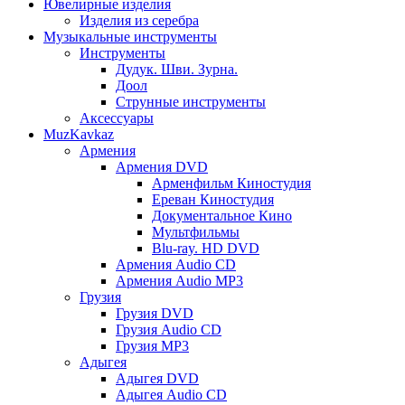
Ювелирные изделия
Изделия из серебра
Музыкальные инструменты
Инструменты
Дудук. Шви. Зурна.
Доол
Струнные инструменты
Аксессуары
MuzKavkaz
Армения
Армения DVD
Арменфильм Киностудия
Ереван Киностудия
Документальное Кино
Мультфильмы
Blu-ray. HD DVD
Армения Audio CD
Армения Audio MP3
Грузия
Грузия DVD
Грузия Audio CD
Грузия MP3
Адыгея
Адыгея DVD
Адыгея Audio CD