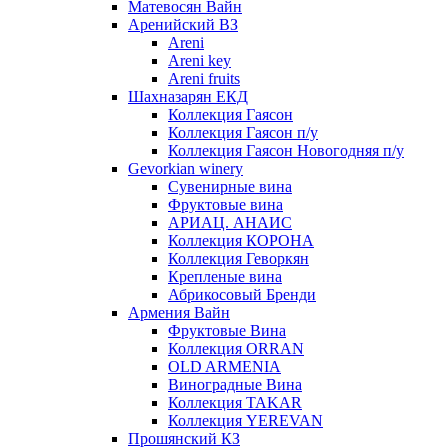
Матевосян Вайн
Аренийский ВЗ
Areni
Areni key
Areni fruits
Шахназарян ЕКД
Коллекция Гаясон
Коллекция Гаясон п/у
Коллекция Гаясон Новогодняя п/у
Gevorkian winery
Сувенирные вина
Фруктовые вина
АРИАЦ. АНАИС
Коллекция КОРОНА
Коллекция Геворкян
Крепленые вина
Абрикосовый Бренди
Армения Вайн
Фруктовые Вина
Коллекция ORRAN
OLD ARMENIA
Виноградные Вина
Коллекция TAKAR
Коллекция YEREVAN
Прошянский КЗ