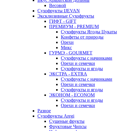
Вкус Араратской Долины
Весовой
Сухофрукты IJEVAN
Эксклюзивные Сухофрукты
ГИФТ - GIFT
ПРЕМИУМ - PREMIUM
Сухофрукты Ягоды Цукаты
Конфеты от природы
Орехи
Микс
ГУРМЭ - GOURMET
Сухофрукты с начинками
Орехи и семечки
Сухофрукты и ягоды
ЭКСТРА - EXTRA
Сухофрукты с начинками
Орехи и семечки
Сухофрукты и ягоды
ЭКОНОМ - ECONOM
Сухофрукты и ягоды
Орехи и семечки
Разное
Сухофрукты Aregi
Сушеные фрукты
Фруктовые Чипсы