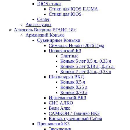
IQOS стики
Стики для IQOS ILUMA
Стики для IQOS
Сenter
Акссессуары
Алкоголь Витрина ЕГАИС 18+
Армянский Коньяк
Сувенирные Коньяки
Символы Нового 2026 Года
Прошянский КЗ
Элитные
Коньяк 5 лет 0,5 л., 0,33 л
Коньяк 5 лет 0,18 л., 0,25 л.
Коньяк 7 лет 0,5 л., 0,33 л
Шахназарян ВКД
Коньяк 0,5 л
Коньяк 0,25 л
Коньяк 0,70 л
Иджеванский ВКЗ
СИС АЛКО
Веди Алко
САМКОН / Тавинко ВКЗ
Коньяк сувенирный Сабля
Прошянский КЗ
Эксклюзив