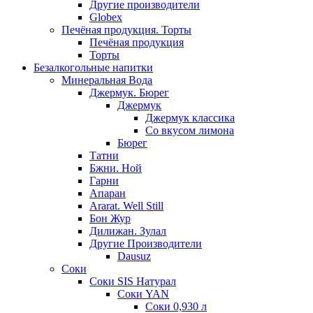
Другие производители
Globex
Печёная продукция. Торты
Печёная продукция
Торты
Безалкогольные напитки
Минеральная Вода
Джермук. Бюрег
Джермук
Джермук классика
Со вкусом лимона
Бюрег
Татни
Бжни. Ной
Гарни
Апаран
Ararat. Well Still
Бон Жур
Дилижан. Зулал
Другие Производители
Dausuz
Соки
Соки SIS Натурал
Соки YAN
Соки 0,930 л