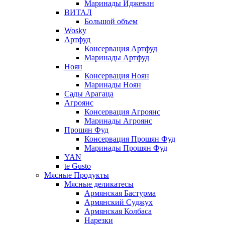
Маринады Иджеван
ВИТАЛ
Большой объем
Wosky
Артфуд
Консервация Артфуд
Маринады Артфуд
Ноян
Консервация Ноян
Маринады Ноян
Сады Арагаца
Агроянс
Консервация Агроянс
Маринады Агроянс
Прошян Фуд
Консервация Прошян Фуд
Маринады Прошян Фуд
YAN
te Gusto
Мясные Продукты
Мясные деликатесы
Армянская Бастурма
Армянский Суджух
Армянская Колбаса
Нарезки