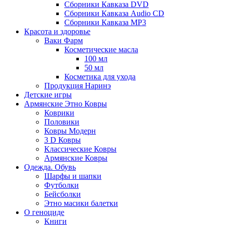
Сборники Кавказа DVD
Сборники Кавказа Audio CD
Сборники Кавказа MP3
Красота и здоровье
Ваки Фарм
Косметические масла
100 мл
50 мл
Косметика для ухода
Продукция Наринэ
Детские игры
Армянские Этно Ковры
Коврики
Половики
Ковры Модерн
3 D Ковры
Классические Ковры
Армянские Ковры
Одежда. Обувь
Шарфы и шапки
Футболки
Бейсболки
Этно масики балетки
О геноциде
Книги