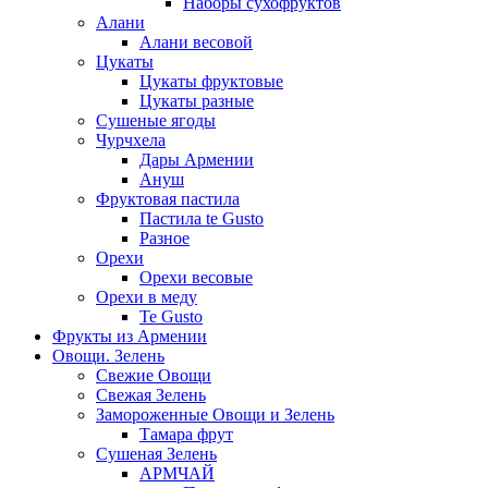
Наборы сухофруктов
Алани
Алани весовой
Цукаты
Цукаты фруктовые
Цукаты разные
Сушеные ягоды
Чурчхела
Дары Армении
Ануш
Фруктовая пастила
Пастила te Gusto
Разное
Орехи
Орехи весовые
Орехи в меду
Te Gusto
Фрукты из Армении
Овощи. Зелень
Свежие Овощи
Свежая Зелень
Замороженные Овощи и Зелень
Тамара фрут
Сушеная Зелень
АРМЧАЙ