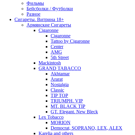
Фильмы
Бейсболки / Футболки
Разное
Сигареты. Витрина 18+
Армянские Сигареты
Cigaronne
Cigaronne
Tattoo by Cigaronne
Center
AMG
5th Street
Mackintosh
GRAND TABACCO
Akhtamar
Ararat
Nostalgia
Classic
TIP TOP
TRIUMPH. VIP
MT. BLACK TIP
GT. Elegant. New Bleck
Lex Tobacco
MORION
Democrat, SOPRANO, LEX, ALEX
Karelia and others