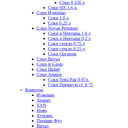
Соки 0,250 л
Соки SIS 1,6 л.
Соки Иджеван
Соки 1.0 л
Соки 0.25 л
Соки Noyan Premium
Соки и Нектары 1,0 л
Соки и Нектары 0,2 л
Соки стекло 0,75 л
Соки стекло 0,25 л
Соки Органик
Соки Витал
Соки te Gusto
Соки Шамб
Соки Арарат
Соки Tetra Pak 0,97л.
Соки Премиум ст. 0,75
Компоты
Иджеван
Арарат
YAN
Ноян
Агроянс
Прошян Фуд
Витал