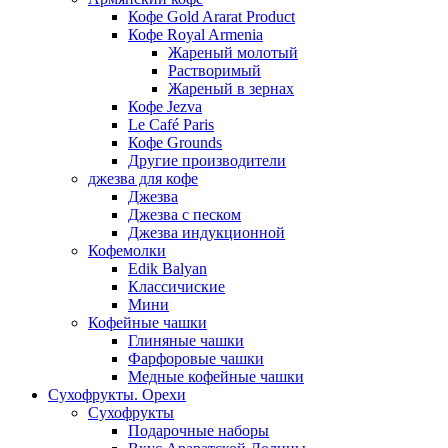
Кофе Gold Ararat Product
Кофе Royal Armenia
Жареный молотый
Растворимый
Жареный в зернах
Кофе Jezva
Le Café Paris
Кофе Grounds
Другие производители
джезва для кофе
Джезва
Джезва с песком
Джезва индукционной
Кофемолки
Edik Balyan
Классичиские
Мини
Кофейные чашки
Глиняные чашки
Фарфоровые чашки
Медные кофейные чашки
Сухофрукты. Орехи
Сухофрукты
Подарочные наборы