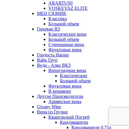
ARARTUNI
VOSKEVAZ ELITE
МЕЦ СЮНИК
Классика
Большой объем
Гиневан ВЗ
Классические вина
Большой объем
Сувенирные вина
Фруктовые вина
Гордость Нации
Вайк Груп
Веди - Алко ВКЗ
Виноградные вина
Классические
Большой объем
Фруктовые вина
В керамике
Другие Производители
Армянские вина
Givany Wine
Вина из Грузии
Кварельский Погреб
Киндзмараули
Киндзмараули 0,75л