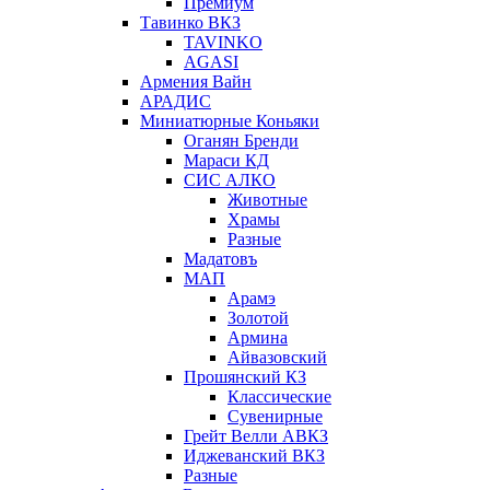
Премиум
Тавинко ВКЗ
TAVINKO
AGASI
Армения Вайн
АРАДИС
Миниатюрные Коньяки
Оганян Бренди
Мараси КД
СИС АЛКО
Животные
Храмы
Разные
Мадатовъ
МАП
Арамэ
Золотой
Армина
Айвазовский
Прошянский КЗ
Классические
Сувенирные
Грейт Велли АВКЗ
Иджеванский ВКЗ
Разные