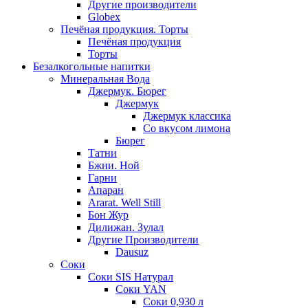
Другие производители
Globex
Печёная продукция. Торты
Печёная продукция
Торты
Безалкогольные напитки
Минеральная Вода
Джермук. Бюрег
Джермук
Джермук классика
Со вкусом лимона
Бюрег
Татни
Бжни. Ной
Гарни
Апаран
Ararat. Well Still
Бон Жур
Дилижан. Зулал
Другие Производители
Dausuz
Соки
Соки SIS Натурал
Соки YAN
Соки 0,930 л