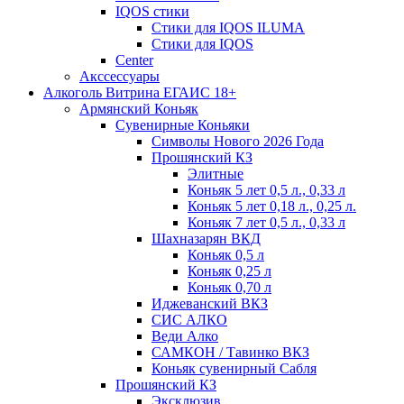
IQOS стики
Стики для IQOS ILUMA
Стики для IQOS
Сenter
Акссессуары
Алкоголь Витрина ЕГАИС 18+
Армянский Коньяк
Сувенирные Коньяки
Символы Нового 2026 Года
Прошянский КЗ
Элитные
Коньяк 5 лет 0,5 л., 0,33 л
Коньяк 5 лет 0,18 л., 0,25 л.
Коньяк 7 лет 0,5 л., 0,33 л
Шахназарян ВКД
Коньяк 0,5 л
Коньяк 0,25 л
Коньяк 0,70 л
Иджеванский ВКЗ
СИС АЛКО
Веди Алко
САМКОН / Тавинко ВКЗ
Коньяк сувенирный Сабля
Прошянский КЗ
Эксклюзив