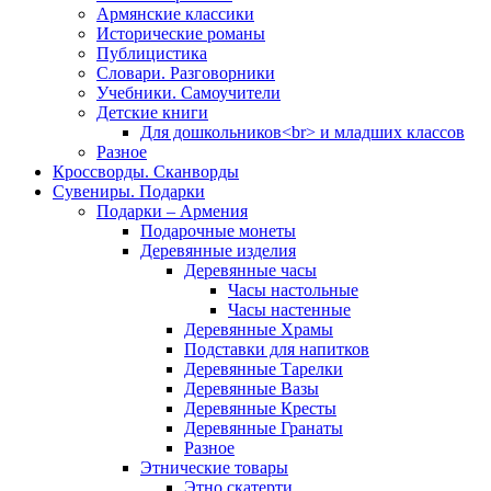
Армянские классики
Исторические романы
Публицистика
Словари. Разговорники
Учебники. Самоучители
Детские книги
Для дошкольников<br> и младших классов
Разное
Кроссворды. Сканворды
Сувениры. Подарки
Подарки – Армения
Подарочные монеты
Деревянные изделия
Деревянные часы
Часы настольные
Часы настенные
Деревянные Храмы
Подставки для напитков
Деревянные Тарелки
Деревянные Вазы
Деревянные Кресты
Деревянные Гранаты
Разное
Этнические товары
Этно скатерти