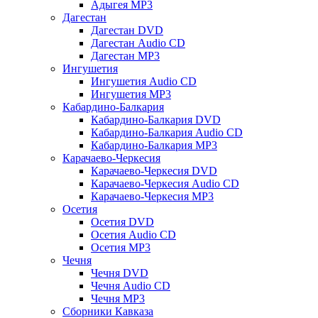
Адыгея MP3
Дагестан
Дагестан DVD
Дагестан Audio CD
Дагестан MP3
Ингушетия
Ингушетия Audio CD
Ингушетия MP3
Кабардино-Балкария
Кабардино-Балкария DVD
Кабардино-Балкария Audio CD
Кабардино-Балкария MP3
Карачаево-Черкесия
Карачаево-Черкесия DVD
Карачаево-Черкесия Audio CD
Карачаево-Черкесия MP3
Осетия
Осетия DVD
Осетия Audio CD
Осетия MP3
Чечня
Чечня DVD
Чечня Audio CD
Чечня MP3
Сборники Кавказа