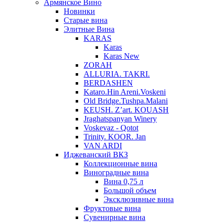
Армянское Вино
Новинки
Старые вина
Элитные Вина
KARAS
Karas
Karas New
ZORAH
ALLURIA. TAKRI.
BERDASHEN
Kataro.Hin Areni.Voskeni
Old Bridge.Tushpa.Malani
KEUSH. Z’art. KOUASH
Jraghatspanyan Winery
Voskevaz - Qotot
Trinity. KOOR. Jan
VAN ARDI
Иджеванский ВКЗ
Коллекционные вина
Виноградные вина
Вина 0,75 л
Большой объем
Эксклюзивные вина
Фруктовые вина
Cувенирные вина