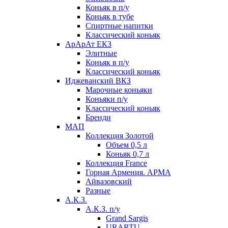
Коньяк в п/у
Коньяк в тубе
Спиртные напитки
Классический коньяк
АрАрАт ЕКЗ
Элитные
Коньяк в п/у
Классический коньяк
Иджеванский ВКЗ
Марочные коньяки
Коньяки п/у
Классический коньяк
Бренди
МАП
Коллекция Золотой
Объем 0,5 л
Коньяк 0,7 л
Коллекция France
Горная Армения. АРМА
Айвазовский
Разные
А.К.З.
А.К.З. п/у
Grand Sargis
URARTU