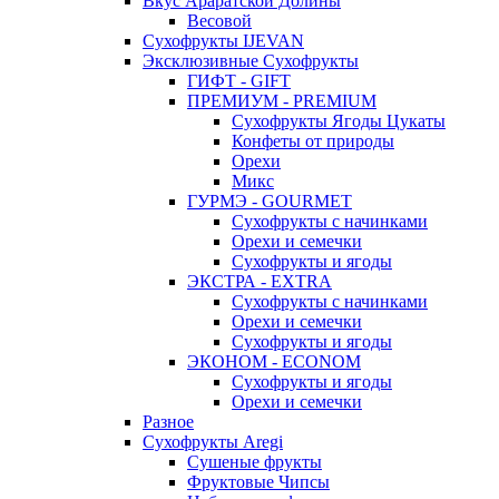
Вкус Араратской Долины
Весовой
Сухофрукты IJEVAN
Эксклюзивные Сухофрукты
ГИФТ - GIFT
ПРЕМИУМ - PREMIUM
Сухофрукты Ягоды Цукаты
Конфеты от природы
Орехи
Микс
ГУРМЭ - GOURMET
Сухофрукты с начинками
Орехи и семечки
Сухофрукты и ягоды
ЭКСТРА - EXTRA
Сухофрукты с начинками
Орехи и семечки
Сухофрукты и ягоды
ЭКОНОМ - ECONOM
Сухофрукты и ягоды
Орехи и семечки
Разное
Сухофрукты Aregi
Сушеные фрукты
Фруктовые Чипсы