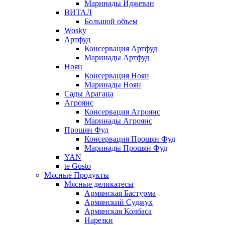
Маринады Иджеван
ВИТАЛ
Большой объем
Wosky
Артфуд
Консервация Артфуд
Маринады Артфуд
Ноян
Консервация Ноян
Маринады Ноян
Сады Арагаца
Агроянс
Консервация Агроянс
Маринады Агроянс
Прошян Фуд
Консервация Прошян Фуд
Маринады Прошян Фуд
YAN
te Gusto
Мясные Продукты
Мясные деликатесы
Армянская Бастурма
Армянский Суджух
Армянская Колбаса
Нарезки