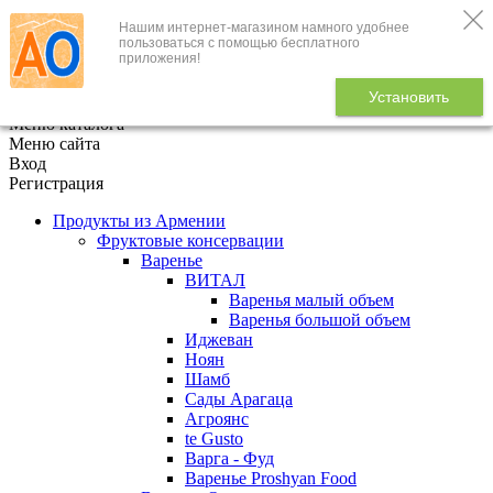
Нашим интернет-магазином намного удобнее
+7 (495) 646-888-1
пользоваться с помощью бесплатного
приложения!
В корзине
0
товаров
Установить
x
Меню каталога
Меню сайта
Вход
Регистрация
Продукты из Армении
Фруктовые консервации
Варенье
ВИТАЛ
Варенья малый объем
Варенья большой объем
Иджеван
Ноян
Шамб
Сады Арагаца
Агроянс
te Gusto
Варга - Фуд
Варенье Proshyan Food