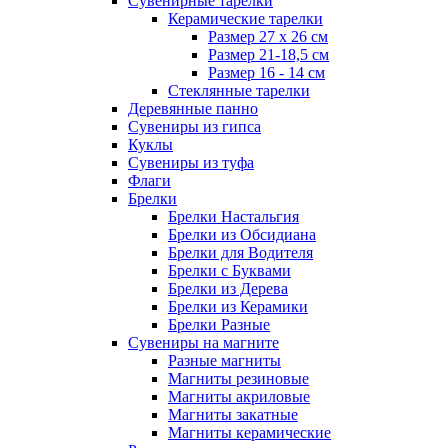
Сувенирные тарелки
Керамические тарелки
Размер 27 х 26 см
Размер 21-18,5 см
Размер 16 - 14 см
Стеклянные тарелки
Деревянные панно
Сувениры из гипса
Куклы
Сувениры из туфа
Флаги
Брелки
Брелки Настальгия
Брелки из Обсидиана
Брелки для Водителя
Брелки с Буквами
Брелки из Дерева
Брелки из Керамики
Брелки Разные
Сувениры на магните
Разные магниты
Магниты резиновые
Магниты акриловые
Магниты закатные
Магниты керамические