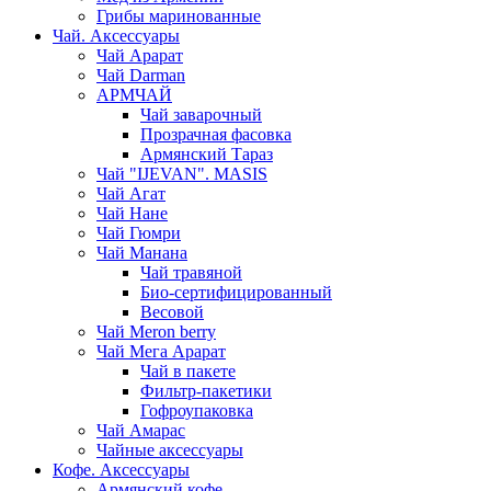
Грибы маринованные
Чай. Аксессуары
Чай Арарат
Чай Darman
АРМЧАЙ
Чай заварочный
Прозрачная фасовка
Армянский Тараз
Чай "IJEVAN". MASIS
Чай Агат
Чай Нане
Чай Гюмри
Чай Манана
Чай травяной
Био-сертифицированный
Весовой
Чай Meron berry
Чай Мега Арарат
Чай в пакете
Фильтр-пакетики
Гофроупаковка
Чай Амарас
Чайные аксессуары
Кофе. Аксессуары
Армянский кофе