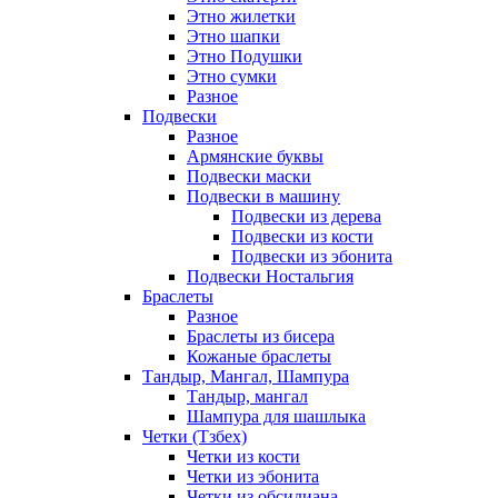
Этно жилетки
Этно шапки
Этно Подушки
Этно сумки
Разное
Подвески
Разное
Армянские буквы
Подвески маски
Подвески в машину
Подвески из дерева
Подвески из кости
Подвески из эбонита
Подвески Ностальгия
Браслеты
Разное
Браслеты из бисера
Кожаные браслеты
Тандыр, Мангал, Шампура
Тандыр, мангал
Шампура для шашлыка
Четки (Тзбех)
Четки из кости
Четки из эбонита
Четки из обсидиана