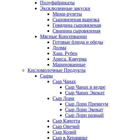
Полуфабрикаты
Эксклюзивные закуски
Мини-рулеты
Сыровяленая вырезка
Говядина сыровяленая
Свинина сыровяленая
Мясные Консервации
Готовые блюда и обеды
Долма
Хаш. Рубец
Ариса. Кавурма
Маринованные
Кисломолочные Продукты
Сыры
Сыр Чанах
Сыр Чанах в ведре
Сыр Чанах Экокат
Сыр Лори
Сыр Лори Премиум
Сыр Лори Экокат
Сыр Лори разный
Сыр Качотта
Сыр Овечий
Сыр Козий
Сыр в Керамике