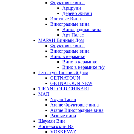
Фруктовые вина
Арцруни
Дерево Жизни
Элитные Вина
Виноградные вина
Виноградные вина
Арт Палас
МАРАН Винный Дом
Фруктовые вина
Виноградные вина
Вино в керамике
Вино в керамике
Вино в керамике п/у
Гетнатун Торговый Дом
GETNATOUN
GETNATOUN NEW
TIRANI. OLD CHINARI
МАП
Noyan Tapan
Arame Фруктовые вина
Arame Виноградные вина
Разные вина
Шаумян Вин
Воскевазский ВЗ
VOSKEVAZ