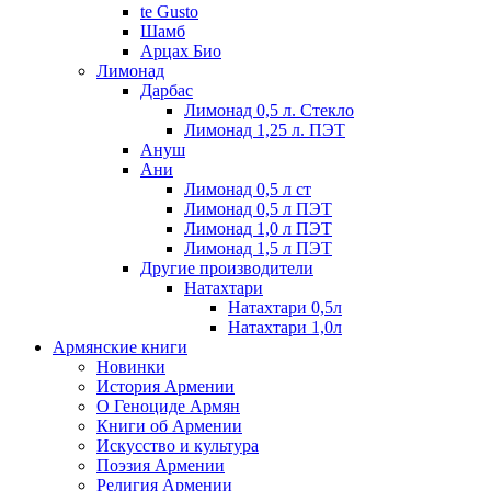
te Gusto
Шамб
Арцах Био
Лимонад
Дарбас
Лимонад 0,5 л. Стекло
Лимонад 1,25 л. ПЭТ
Ануш
Ани
Лимонад 0,5 л ст
Лимонад 0,5 л ПЭТ
Лимонад 1,0 л ПЭТ
Лимонад 1,5 л ПЭТ
Другие производители
Натахтари
Натахтари 0,5л
Натахтари 1,0л
Армянские книги
Новинки
История Армении
О Геноциде Армян
Книги об Армении
Иcкусство и культура
Поэзия Армении
Религия Армении