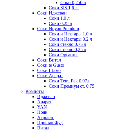
Соки 0,250 л
Соки SIS 1,6 л.
Соки Иджеван
Соки 1.0 л
Соки 0.25 л
Соки Noyan Premium
Соки и Нектары 1,0 л
Соки и Нектары 0,2 л
Соки стекло 0,75 л
Соки стекло 0,25 л
Соки Органик
Соки Витал
Соки te Gusto
Соки Шамб
Соки Арарат
Соки Tetra Pak 0,97л.
Соки Премиум ст. 0,75
Компоты
Иджеван
Арарат
YAN
Ноян
Агроянс
Прошян Фуд
Витал