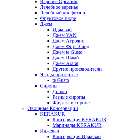
Варенье Органик
Лечебное варенье
Лечебный конфитюр
Фруктовое пюре
Джем
Иджеван
Джем YAN
Джем Агроянс
Джем Фрут Ланд
Джем te Gusto
Джем Шамб
Джем Ararat
Другие производители
Ягоды протёртые
te Gusto
Сиропы
Дошаб
Разные сиропы
Фрукты в сиропе
Овощные Консервации
KERAKUR
Консервация KERAKUR
Маринады KERAKUR
Иджеван
Консервация Иджеван