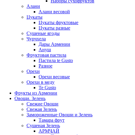
Наборы сухофруктов
Алани
Алани весовой
Цукаты
Цукаты фруктовые
Цукаты разные
Сушеные ягоды
Чурчхела
Дары Армении
Ануш
Фруктовая пастила
Пастила te Gusto
Разное
Орехи
Орехи весовые
Орехи в меду
Te Gusto
Фрукты из Армении
Овощи. Зелень
Свежие Овощи
Свежая Зелень
Замороженные Овощи и Зелень
Тамара фрут
Сушеная Зелень
АРМЧАЙ