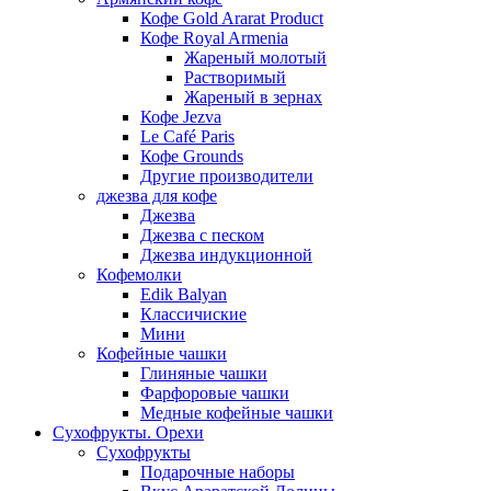
Кофе Gold Ararat Product
Кофе Royal Armenia
Жареный молотый
Растворимый
Жареный в зернах
Кофе Jezva
Le Café Paris
Кофе Grounds
Другие производители
джезва для кофе
Джезва
Джезва с песком
Джезва индукционной
Кофемолки
Edik Balyan
Классичиские
Мини
Кофейные чашки
Глиняные чашки
Фарфоровые чашки
Медные кофейные чашки
Сухофрукты. Орехи
Сухофрукты
Подарочные наборы