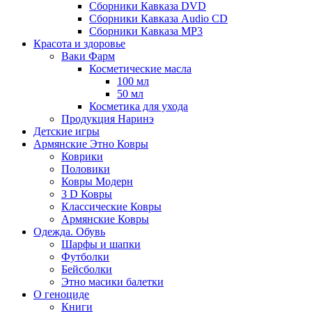
Сборники Кавказа DVD
Сборники Кавказа Audio CD
Сборники Кавказа MP3
Красота и здоровье
Ваки Фарм
Косметические масла
100 мл
50 мл
Косметика для ухода
Продукция Наринэ
Детские игры
Армянские Этно Ковры
Коврики
Половики
Ковры Модерн
3 D Ковры
Классические Ковры
Армянские Ковры
Одежда. Обувь
Шарфы и шапки
Футболки
Бейсболки
Этно масики балетки
О геноциде
Книги