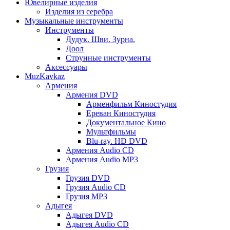
Ювелирные изделия
Изделия из серебра
Музыкальные инструменты
Инструменты
Дудук. Шви. Зурна.
Доол
Струнные инструменты
Аксессуары
MuzKavkaz
Армения
Армения DVD
Арменфильм Киностудия
Ереван Киностудия
Документальное Кино
Мультфильмы
Blu-ray. HD DVD
Армения Audio CD
Армения Audio MP3
Грузия
Грузия DVD
Грузия Audio CD
Грузия MP3
Адыгея
Адыгея DVD
Адыгея Audio CD