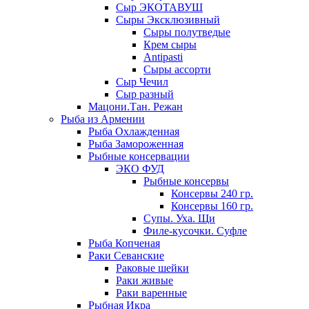
Сыр ЭКОТАВУШ
Сыры Эксклюзивный
Сыры полутведые
Крем сыры
Antipasti
Сыры ассорти
Сыр Чечил
Сыр разный
Мацони.Тан. Режан
Рыба из Армении
Рыба Охлажденная
Рыба Замороженная
Рыбные консервации
ЭКО ФУД
Рыбные консервы
Консервы 240 гр.
Консервы 160 гр.
Супы. Уха. Щи
Филе-кусочки. Суфле
Рыба Копченая
Раки Севанские
Раковые шейки
Раки живые
Раки варенные
Рыбная Икра