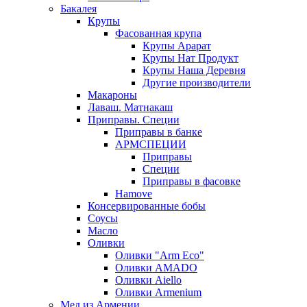
Бакалея
Крупы
Фасованная крупа
Крупы Арарат
Крупы Нат Продукт
Крупы Наша Деревня
Другие производители
Макароны
Лаваш. Матнакаш
Приправы. Специи
Приправы в банке
АРМСПЕЦИИ
Приправы
Специи
Приправы в фасовке
Hamove
Консервированные бобы
Соусы
Масло
Оливки
Оливки "Arm Eco"
Оливки AMADO
Оливки Aiello
Оливки Armenium
Мед из Армении