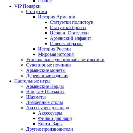
Разное
VIP Подарки
Статуэтки
История Армении
Статуэтки полистоун
Статуэтки бронза
Церкви. Статуэтки
Армянский алфавит
Галерея образов
История России
Мировая история
Уникальные сувенирные светильники
Сувенирные ночники
Армянские монеты
Деревянные изделия
Настольные игры
Армянские Нарды
Нарды + Шахматы
Шахматы
Ломберные столы
Аксессуары для нард
Аксессуары
Фишки для нард
Кости. Зары
Другие производители