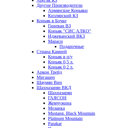
Арегак КЗ
Другие Производители
Армянские Коньяки
Кизлярский КЗ
Коньяк в Бочке
Гиневан ВЗ
Коньяк "СИС АЛКО"
Иджеванский ВКЗ
Мараси
Подарочные
Страна Камней
Коньяк в п/у
Коньяк 0,5 л.
Коньяк 0,2 л.
Аркон Трейд
Мргашен
Шаумян Вин
Шахназарян ВКД
Шахназарян
ГАЯСОН
Жемчужина
Мозаика
Mustang. Black Mountain
Platinum Mountain
Parakar