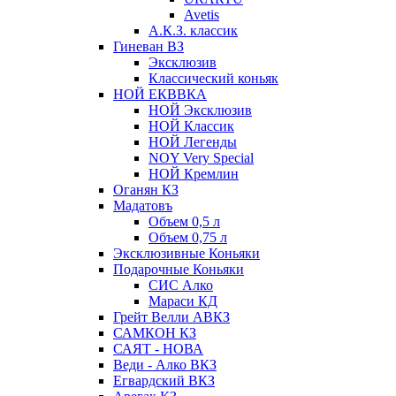
Avetis
А.К.З. классик
Гиневан ВЗ
Эксклюзив
Классический коньяк
НОЙ ЕКВВКА
НОЙ Эксклюзив
НОЙ Классик
НОЙ Легенды
NOY Very Speсial
НОЙ Кремлин
Оганян КЗ
Мадатовъ
Объем 0,5 л
Объем 0,75 л
Эксклюзивные Коньяки
Подарочные Коньяки
СИС Алко
Мараси КД
Грейт Велли АВКЗ
САМКОН КЗ
САЯТ - НОВА
Веди - Алко ВКЗ
Егвардский ВКЗ