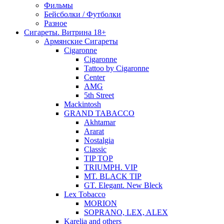
Фильмы
Бейсболки / Футболки
Разное
Сигареты. Витрина 18+
Армянские Сигареты
Cigaronne
Cigaronne
Tattoo by Cigaronne
Center
AMG
5th Street
Mackintosh
GRAND TABACCO
Akhtamar
Ararat
Nostalgia
Classic
TIP TOP
TRIUMPH. VIP
MT. BLACK TIP
GT. Elegant. New Bleck
Lex Tobacco
MORION
SOPRANO, LEX, ALEX
Karelia and others