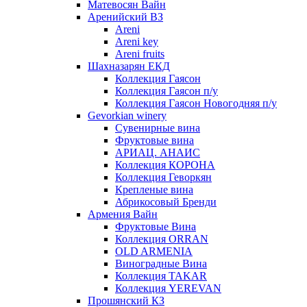
Матевосян Вайн
Аренийский ВЗ
Areni
Areni key
Areni fruits
Шахназарян ЕКД
Коллекция Гаясон
Коллекция Гаясон п/у
Коллекция Гаясон Новогодняя п/у
Gevorkian winery
Сувенирные вина
Фруктовые вина
АРИАЦ. АНАИС
Коллекция КОРОНА
Коллекция Геворкян
Крепленые вина
Абрикосовый Бренди
Армения Вайн
Фруктовые Вина
Коллекция ORRAN
OLD ARMENIA
Виноградные Вина
Коллекция TAKAR
Коллекция YEREVAN
Прошянский КЗ