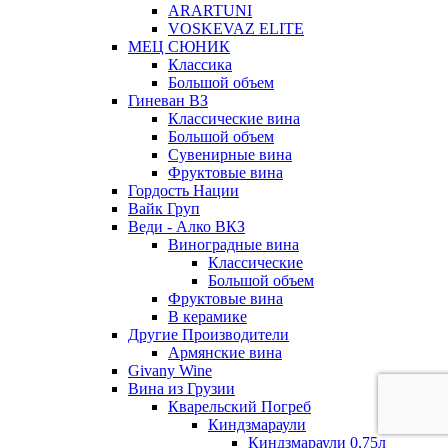
ARARTUNI
VOSKEVAZ ELITE
МЕЦ СЮНИК
Классика
Большой объем
Гиневан ВЗ
Классические вина
Большой объем
Сувенирные вина
Фруктовые вина
Гордость Нации
Вайк Груп
Веди - Алко ВКЗ
Виноградные вина
Классические
Большой объем
Фруктовые вина
В керамике
Другие Производители
Армянские вина
Givany Wine
Вина из Грузии
Кварельский Погреб
Киндзмараули
Киндзмараули 0,75л