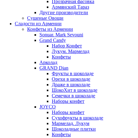
Прозрачная фасовка
Армянский Тараз
Другие производители
Сушеные Овощи
Сладости из Армении
Конфеты из Армении
Sonuar. Mark Sevouni
Grand Candy
Набор Конфет
Лукум. Мармелад
Конфеты
Арколад
GRAND Dian
Фрукты в шоколаде
Орехи в шоколаде
Драже в шоколаде
ШокоХит в шоколаде
Семечки в шоколаде
Наборы конфет
JOYCO
Наборы конфет
Сухофрукты в шоколаде
Мармелад. Лукум
Шоколадные плитки
Конфеты