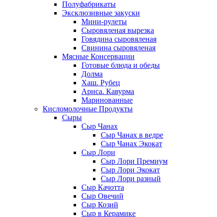
Полуфабрикаты
Эксклюзивные закуски
Мини-рулеты
Сыровяленая вырезка
Говядина сыровяленая
Свинина сыровяленая
Мясные Консервации
Готовые блюда и обеды
Долма
Хаш. Рубец
Ариса. Кавурма
Маринованные
Кисломолочные Продукты
Сыры
Сыр Чанах
Сыр Чанах в ведре
Сыр Чанах Экокат
Сыр Лори
Сыр Лори Премиум
Сыр Лори Экокат
Сыр Лори разный
Сыр Качотта
Сыр Овечий
Сыр Козий
Сыр в Керамике