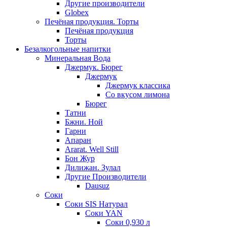
Другие производители
Globex
Печёная продукция. Торты
Печёная продукция
Торты
Безалкогольные напитки
Минеральная Вода
Джермук. Бюрег
Джермук
Джермук классика
Со вкусом лимона
Бюрег
Татни
Бжни. Ной
Гарни
Апаран
Ararat. Well Still
Бон Жур
Дилижан. Зулал
Другие Производители
Dausuz
Соки
Соки SIS Натурал
Соки YAN
Соки 0,930 л