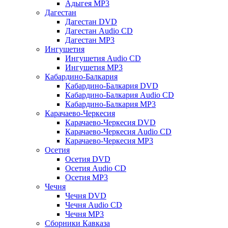
Адыгея MP3
Дагестан
Дагестан DVD
Дагестан Audio CD
Дагестан MP3
Ингушетия
Ингушетия Audio CD
Ингушетия MP3
Кабардино-Балкария
Кабардино-Балкария DVD
Кабардино-Балкария Audio CD
Кабардино-Балкария MP3
Карачаево-Черкесия
Карачаево-Черкесия DVD
Карачаево-Черкесия Audio CD
Карачаево-Черкесия MP3
Осетия
Осетия DVD
Осетия Audio CD
Осетия MP3
Чечня
Чечня DVD
Чечня Audio CD
Чечня MP3
Сборники Кавказа