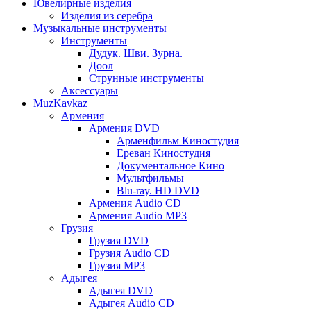
Ювелирные изделия
Изделия из серебра
Музыкальные инструменты
Инструменты
Дудук. Шви. Зурна.
Доол
Струнные инструменты
Аксессуары
MuzKavkaz
Армения
Армения DVD
Арменфильм Киностудия
Ереван Киностудия
Документальное Кино
Мультфильмы
Blu-ray. HD DVD
Армения Audio CD
Армения Audio MP3
Грузия
Грузия DVD
Грузия Audio CD
Грузия MP3
Адыгея
Адыгея DVD
Адыгея Audio CD