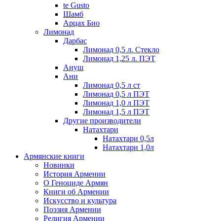
te Gusto
Шамб
Арцах Био
Лимонад
Дарбас
Лимонад 0,5 л. Стекло
Лимонад 1,25 л. ПЭТ
Ануш
Ани
Лимонад 0,5 л ст
Лимонад 0,5 л ПЭТ
Лимонад 1,0 л ПЭТ
Лимонад 1,5 л ПЭТ
Другие производители
Натахтари
Натахтари 0,5л
Натахтари 1,0л
Армянские книги
Новинки
История Армении
О Геноциде Армян
Книги об Армении
Иcкусство и культура
Поэзия Армении
Религия Армении