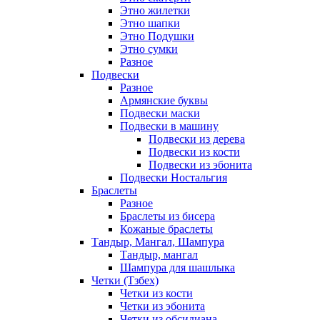
Этно жилетки
Этно шапки
Этно Подушки
Этно сумки
Разное
Подвески
Разное
Армянские буквы
Подвески маски
Подвески в машину
Подвески из дерева
Подвески из кости
Подвески из эбонита
Подвески Ностальгия
Браслеты
Разное
Браслеты из бисера
Кожаные браслеты
Тандыр, Мангал, Шампура
Тандыр, мангал
Шампура для шашлыка
Четки (Тзбех)
Четки из кости
Четки из эбонита
Четки из обсидиана