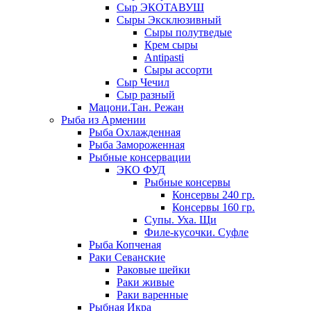
Сыр ЭКОТАВУШ
Сыры Эксклюзивный
Сыры полутведые
Крем сыры
Antipasti
Сыры ассорти
Сыр Чечил
Сыр разный
Мацони.Тан. Режан
Рыба из Армении
Рыба Охлажденная
Рыба Замороженная
Рыбные консервации
ЭКО ФУД
Рыбные консервы
Консервы 240 гр.
Консервы 160 гр.
Супы. Уха. Щи
Филе-кусочки. Суфле
Рыба Копченая
Раки Севанские
Раковые шейки
Раки живые
Раки варенные
Рыбная Икра