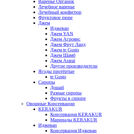
Варенье Органик
Лечебное варенье
Лечебный конфитюр
Фруктовое пюре
Джем
Иджеван
Джем YAN
Джем Агроянс
Джем Фрут Ланд
Джем te Gusto
Джем Шамб
Джем Ararat
Другие производители
Ягоды протёртые
te Gusto
Сиропы
Дошаб
Разные сиропы
Фрукты в сиропе
Овощные Консервации
KERAKUR
Консервация KERAKUR
Маринады KERAKUR
Иджеван
Консервация Иджеван