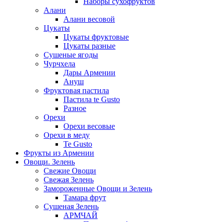
Наборы сухофруктов
Алани
Алани весовой
Цукаты
Цукаты фруктовые
Цукаты разные
Сушеные ягоды
Чурчхела
Дары Армении
Ануш
Фруктовая пастила
Пастила te Gusto
Разное
Орехи
Орехи весовые
Орехи в меду
Te Gusto
Фрукты из Армении
Овощи. Зелень
Свежие Овощи
Свежая Зелень
Замороженные Овощи и Зелень
Тамара фрут
Сушеная Зелень
АРМЧАЙ