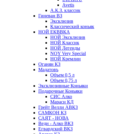
Avetis
А.К.З. классик
Гиневан ВЗ
Эксклюзив
Классический коньяк
НОЙ ЕКВВКА
НОЙ Эксклюзив
НОЙ Классик
НОЙ Легенды
NOY Very Speсial
НОЙ Кремлин
Оганян КЗ
Мадатовъ
Объем 0,5 л
Объем 0,75 л
Эксклюзивные Коньяки
Подарочные Коньяки
СИС Алко
Мараси КД
Грейт Велли АВКЗ
САМКОН КЗ
САЯТ - НОВА
Веди - Алко ВКЗ
Егвардский ВКЗ