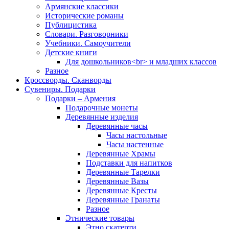
Армянские классики
Исторические романы
Публицистика
Словари. Разговорники
Учебники. Самоучители
Детские книги
Для дошкольников<br> и младших классов
Разное
Кроссворды. Сканворды
Сувениры. Подарки
Подарки – Армения
Подарочные монеты
Деревянные изделия
Деревянные часы
Часы настольные
Часы настенные
Деревянные Храмы
Подставки для напитков
Деревянные Тарелки
Деревянные Вазы
Деревянные Кресты
Деревянные Гранаты
Разное
Этнические товары
Этно скатерти