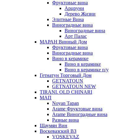
Фруктовые вина
Арцруни
Дерево Жизни
Элитные Вина
Виноградные вина
Виноградные вина
Арт Палас
МАРАН Винный Дом
Фруктовые вина
Виноградные вина
Вино в керамике
Вино в керамике
Вино в керамике п/у
Гетнатун Торговый Дом
GETNATOUN
GETNATOUN NEW
TIRANI. OLD CHINARI
МАП
Noyan Tapan
Arame Фруктовые вина
Arame Виноградные вина
Разные вина
Шаумян Вин
Воскевазский ВЗ
VOSKEVAZ