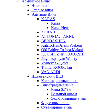
Армянское Вино
Новинки
Старые вина
Элитные Вина
KARAS
Karas
Karas New
ZORAH
ALLURIA. TAKRI.
BERDASHEN
Kataro.Hin Areni.Voskeni
Old Bridge.Tushpa.Malani
KEUSH. Z’art. KOUASH
Jraghatspanyan Winery
Voskevaz - Qotot
Trinity. KOOR. Jan
VAN ARDI
Иджеванский ВКЗ
Коллекционные вина
Виноградные вина
Вина 0,75 л
Большой объем
Эксклюзивные вина
Фруктовые вина
Cувенирные вина