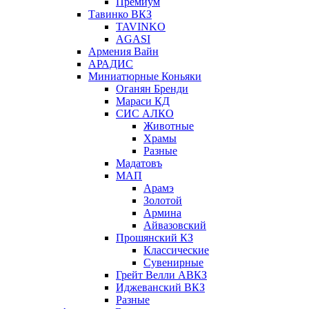
Премиум
Тавинко ВКЗ
TAVINKO
AGASI
Армения Вайн
АРАДИС
Миниатюрные Коньяки
Оганян Бренди
Мараси КД
СИС АЛКО
Животные
Храмы
Разные
Мадатовъ
МАП
Арамэ
Золотой
Армина
Айвазовский
Прошянский КЗ
Классические
Сувенирные
Грейт Велли АВКЗ
Иджеванский ВКЗ
Разные