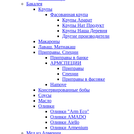
Бакалея
Крупы
Фасованная крупа
Крупы Арарат
Крупы Нат Продукт
Крупы Наша Деревня
Другие производители
Макароны
Лаваш. Матнакаш
Приправы. Специи
Приправы в банке
АРМСПЕЦИИ
Приправы
Специи
Приправы в фасовке
Hamove
Консервированные бобы
Соусы
Масло
Оливки
Оливки "Arm Eco"
Оливки AMADO
Оливки Aiello
Оливки Armenium
Мед из Армении