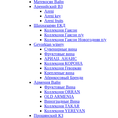
Матевосян Вайн
Аренийский ВЗ
Areni
Areni key
Areni fruits
Шахназарян ЕКД
Коллекция Гаясон
Коллекция Гаясон п/у
Коллекция Гаясон Новогодняя п/у
Gevorkian winery
Сувенирные вина
Фруктовые вина
АРИАЦ. АНАИС
Коллекция КОРОНА
Коллекция Геворкян
Крепленые вина
Абрикосовый Бренди
Армения Вайн
Фруктовые Вина
Коллекция ORRAN
OLD ARMENIA
Виноградные Вина
Коллекция TAKAR
Коллекция YEREVAN
Прошянский КЗ