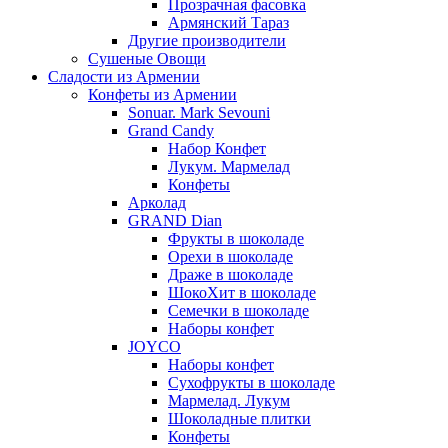
Прозрачная фасовка
Армянский Тараз
Другие производители
Сушеные Овощи
Сладости из Армении
Конфеты из Армении
Sonuar. Mark Sevouni
Grand Candy
Набор Конфет
Лукум. Мармелад
Конфеты
Арколад
GRAND Dian
Фрукты в шоколаде
Орехи в шоколаде
Драже в шоколаде
ШокоХит в шоколаде
Семечки в шоколаде
Наборы конфет
JOYCO
Наборы конфет
Сухофрукты в шоколаде
Мармелад. Лукум
Шоколадные плитки
Конфеты