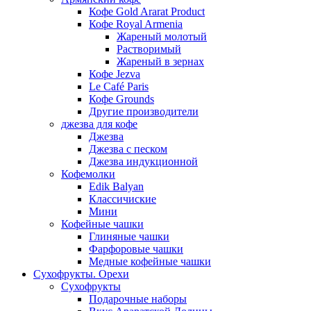
Кофе Gold Ararat Product
Кофе Royal Armenia
Жареный молотый
Растворимый
Жареный в зернах
Кофе Jezva
Le Café Paris
Кофе Grounds
Другие производители
джезва для кофе
Джезва
Джезва с песком
Джезва индукционной
Кофемолки
Edik Balyan
Классичиские
Мини
Кофейные чашки
Глиняные чашки
Фарфоровые чашки
Медные кофейные чашки
Сухофрукты. Орехи
Сухофрукты
Подарочные наборы