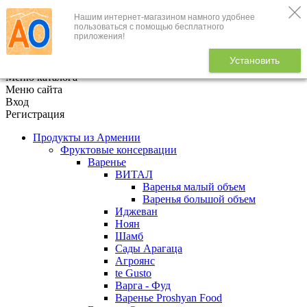
Нашим интернет-магазином намного удобнее
+7 (495) 646-888-1
пользоваться с помощью бесплатного
приложения!
В корзине
0
товаров
Установить
x
Меню каталога
Меню сайта
Вход
Регистрация
Продукты из Армении
Фруктовые консервации
Варенье
ВИТАЛ
Варенья малый объем
Варенья большой объем
Иджеван
Ноян
Шамб
Сады Арагаца
Агроянс
te Gusto
Варга - Фуд
Варенье Proshyan Food