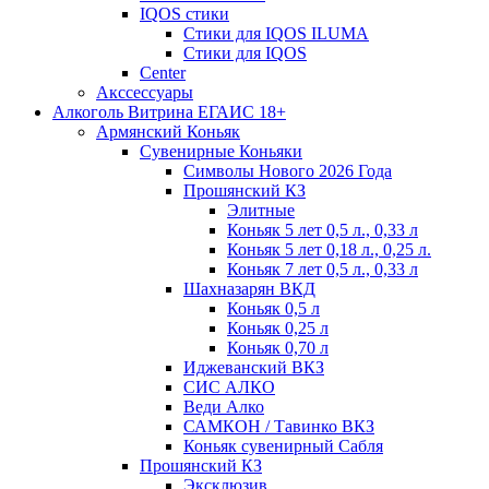
IQOS стики
Стики для IQOS ILUMA
Стики для IQOS
Сenter
Акссессуары
Алкоголь Витрина ЕГАИС 18+
Армянский Коньяк
Сувенирные Коньяки
Символы Нового 2026 Года
Прошянский КЗ
Элитные
Коньяк 5 лет 0,5 л., 0,33 л
Коньяк 5 лет 0,18 л., 0,25 л.
Коньяк 7 лет 0,5 л., 0,33 л
Шахназарян ВКД
Коньяк 0,5 л
Коньяк 0,25 л
Коньяк 0,70 л
Иджеванский ВКЗ
СИС АЛКО
Веди Алко
САМКОН / Тавинко ВКЗ
Коньяк сувенирный Сабля
Прошянский КЗ
Эксклюзив