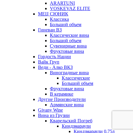
ARARTUNI
VOSKEVAZ ELITE
МЕЦ СЮНИК
Классика
Большой объем
Гиневан ВЗ
Классические вина
Большой объем
Сувенирные вина
Фруктовые вина
Гордость Нации
Вайк Груп
Веди - Алко ВКЗ
Виноградные вина
Классические
Большой объем
Фруктовые вина
В керамике
Другие Производители
Армянские вина
Givany Wine
Вина из Грузии
Кварельский Погреб
Киндзмараули
Киндзмараули 0,75л