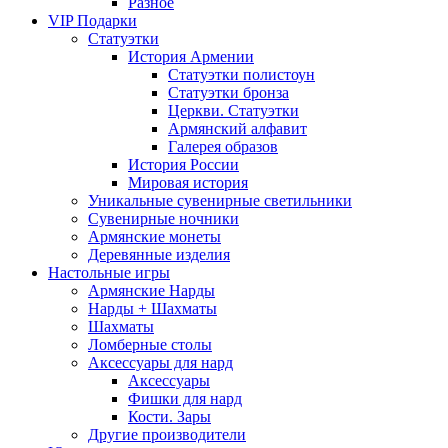
Разное
VIP Подарки
Статуэтки
История Армении
Статуэтки полистоун
Статуэтки бронза
Церкви. Статуэтки
Армянский алфавит
Галерея образов
История России
Мировая история
Уникальные сувенирные светильники
Сувенирные ночники
Армянские монеты
Деревянные изделия
Настольные игры
Армянские Нарды
Нарды + Шахматы
Шахматы
Ломберные столы
Аксессуары для нард
Аксессуары
Фишки для нард
Кости. Зары
Другие производители