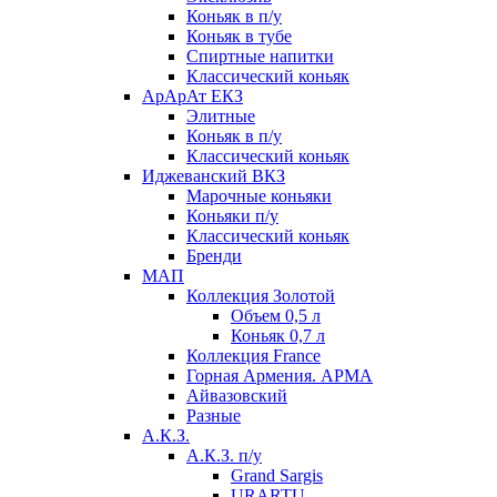
Коньяк в п/у
Коньяк в тубе
Спиртные напитки
Классический коньяк
АрАрАт ЕКЗ
Элитные
Коньяк в п/у
Классический коньяк
Иджеванский ВКЗ
Марочные коньяки
Коньяки п/у
Классический коньяк
Бренди
МАП
Коллекция Золотой
Объем 0,5 л
Коньяк 0,7 л
Коллекция France
Горная Армения. АРМА
Айвазовский
Разные
А.К.З.
А.К.З. п/у
Grand Sargis
URARTU