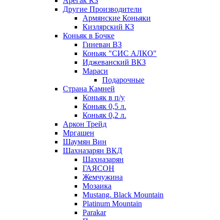
Арегак КЗ
Другие Производители
Армянские Коньяки
Кизлярский КЗ
Коньяк в Бочке
Гиневан ВЗ
Коньяк "СИС АЛКО"
Иджеванский ВКЗ
Мараси
Подарочные
Страна Камней
Коньяк в п/у
Коньяк 0,5 л.
Коньяк 0,2 л.
Аркон Трейд
Мргашен
Шаумян Вин
Шахназарян ВКД
Шахназарян
ГАЯСОН
Жемчужина
Мозаика
Mustang. Black Mountain
Platinum Mountain
Parakar