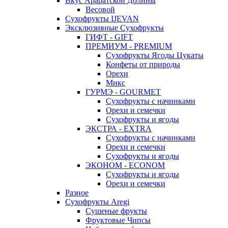
Вкус Араратской Долины
Весовой
Сухофрукты IJEVAN
Эксклюзивные Сухофрукты
ГИФТ - GIFT
ПРЕМИУМ - PREMIUM
Сухофрукты Ягоды Цукаты
Конфеты от природы
Орехи
Микс
ГУРМЭ - GOURMET
Сухофрукты с начинками
Орехи и семечки
Сухофрукты и ягоды
ЭКСТРА - EXTRA
Сухофрукты с начинками
Орехи и семечки
Сухофрукты и ягоды
ЭКОНОМ - ECONOM
Сухофрукты и ягоды
Орехи и семечки
Разное
Сухофрукты Aregi
Сушеные фрукты
Фруктовые Чипсы