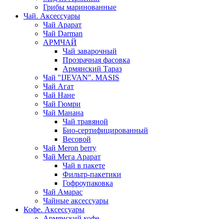
Грибы маринованные
Чай. Аксессуары
Чай Арарат
Чай Darman
АРМЧАЙ
Чай заварочный
Прозрачная фасовка
Армянский Тараз
Чай "IJEVAN". MASIS
Чай Агат
Чай Нане
Чай Гюмри
Чай Манана
Чай травяной
Био-сертифицированный
Весовой
Чай Meron berry
Чай Мега Арарат
Чай в пакете
Фильтр-пакетики
Гофроупаковка
Чай Амарас
Чайные аксессуары
Кофе. Аксессуары
Армянский кофе