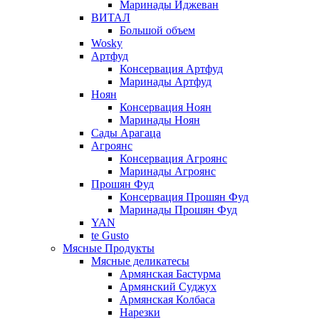
Маринады Иджеван
ВИТАЛ
Большой объем
Wosky
Артфуд
Консервация Артфуд
Маринады Артфуд
Ноян
Консервация Ноян
Маринады Ноян
Сады Арагаца
Агроянс
Консервация Агроянс
Маринады Агроянс
Прошян Фуд
Консервация Прошян Фуд
Маринады Прошян Фуд
YAN
te Gusto
Мясные Продукты
Мясные деликатесы
Армянская Бастурма
Армянский Суджух
Армянская Колбаса
Нарезки