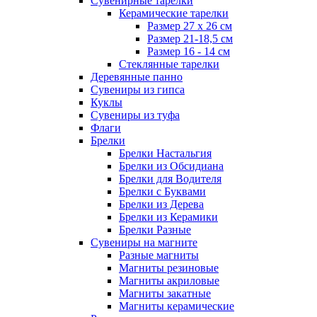
Сувенирные тарелки
Керамические тарелки
Размер 27 х 26 см
Размер 21-18,5 см
Размер 16 - 14 см
Стеклянные тарелки
Деревянные панно
Сувениры из гипса
Куклы
Сувениры из туфа
Флаги
Брелки
Брелки Настальгия
Брелки из Обсидиана
Брелки для Водителя
Брелки с Буквами
Брелки из Дерева
Брелки из Керамики
Брелки Разные
Сувениры на магните
Разные магниты
Магниты резиновые
Магниты акриловые
Магниты закатные
Магниты керамические