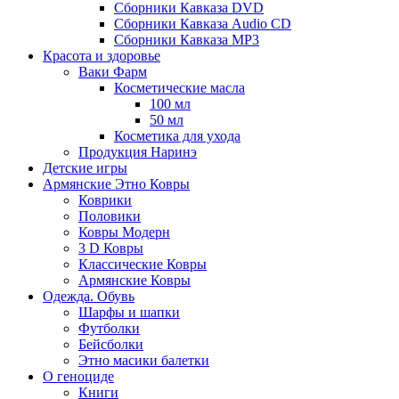
Сборники Кавказа DVD
Сборники Кавказа Audio CD
Сборники Кавказа MP3
Красота и здоровье
Ваки Фарм
Косметические масла
100 мл
50 мл
Косметика для ухода
Продукция Наринэ
Детские игры
Армянские Этно Ковры
Коврики
Половики
Ковры Модерн
3 D Ковры
Классические Ковры
Армянские Ковры
Одежда. Обувь
Шарфы и шапки
Футболки
Бейсболки
Этно масики балетки
О геноциде
Книги