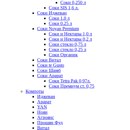
Соки 0,250 л
Соки SIS 1,6 л.
Соки Иджеван
Соки 1.0 л
Соки 0.25 л
Соки Noyan Premium
Соки и Нектары 1,0 л
Соки и Нектары 0,2 л
Соки стекло 0,75 л
Соки стекло 0,25 л
Соки Органик
Соки Витал
Соки te Gusto
Соки Шамб
Соки Арарат
Соки Tetra Pak 0,97л.
Соки Премиум ст. 0,75
Компоты
Иджеван
Арарат
YAN
Ноян
Агроянс
Прошян Фуд
Витал