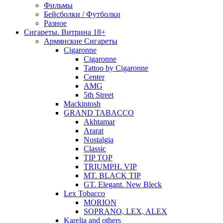
Фильмы
Бейсболки / Футболки
Разное
Сигареты. Витрина 18+
Армянские Сигареты
Cigaronne
Cigaronne
Tattoo by Cigaronne
Center
AMG
5th Street
Mackintosh
GRAND TABACCO
Akhtamar
Ararat
Nostalgia
Classic
TIP TOP
TRIUMPH. VIP
MT. BLACK TIP
GT. Elegant. New Bleck
Lex Tobacco
MORION
SOPRANO, LEX, ALEX
Karelia and others