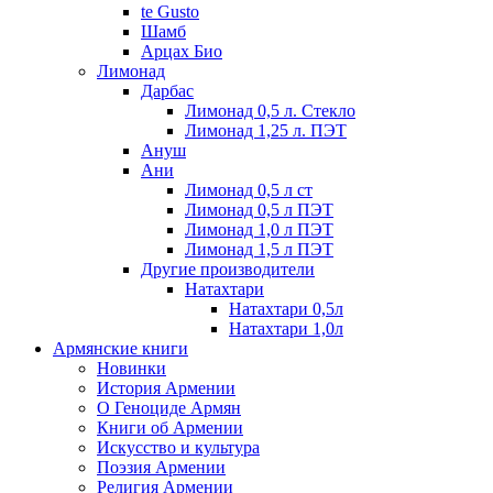
te Gusto
Шамб
Арцах Био
Лимонад
Дарбас
Лимонад 0,5 л. Стекло
Лимонад 1,25 л. ПЭТ
Ануш
Ани
Лимонад 0,5 л ст
Лимонад 0,5 л ПЭТ
Лимонад 1,0 л ПЭТ
Лимонад 1,5 л ПЭТ
Другие производители
Натахтари
Натахтари 0,5л
Натахтари 1,0л
Армянские книги
Новинки
История Армении
О Геноциде Армян
Книги об Армении
Иcкусство и культура
Поэзия Армении
Религия Армении