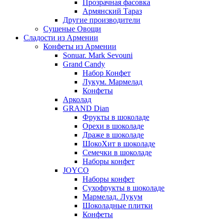
Прозрачная фасовка
Армянский Тараз
Другие производители
Сушеные Овощи
Сладости из Армении
Конфеты из Армении
Sonuar. Mark Sevouni
Grand Candy
Набор Конфет
Лукум. Мармелад
Конфеты
Арколад
GRAND Dian
Фрукты в шоколаде
Орехи в шоколаде
Драже в шоколаде
ШокоХит в шоколаде
Семечки в шоколаде
Наборы конфет
JOYCO
Наборы конфет
Сухофрукты в шоколаде
Мармелад. Лукум
Шоколадные плитки
Конфеты