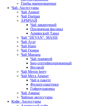
Грибы маринованные
Чай. Аксессуары
Чай Арарат
Чай Darman
АРМЧАЙ
Чай заварочный
Прозрачная фасовка
Армянский Тараз
Чай "IJEVAN". MASIS
Чай Агат
Чай Нане
Чай Гюмри
Чай Манана
Чай травяной
Био-сертифицированный
Весовой
Чай Meron berry
Чай Мега Арарат
Чай в пакете
Фильтр-пакетики
Гофроупаковка
Чай Амарас
Чайные аксессуары
Кофе. Аксессуары
Армянский кофе