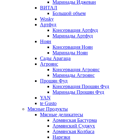
Маринады Иджеван
ВИТАЛ
Большой объем
Wosky
Артфуд
Консервация Артфуд
Маринады Артфуд
Ноян
Консервация Ноян
Маринады Ноян
Сады Арагаца
Агроянс
Консервация Агроянс
Маринады Агроянс
Прошян Фуд
Консервация Прошян Фуд
Маринады Прошян Фуд
YAN
te Gusto
Мясные Продукты
Мясные деликатесы
Армянская Бастурма
Армянский Суджух
Армянская Колбаса
Нарезки