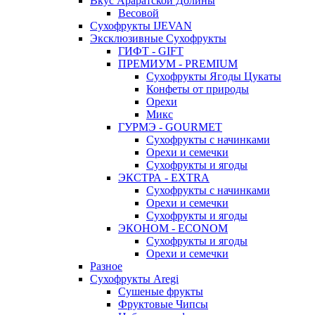
Вкус Араратской Долины
Весовой
Сухофрукты IJEVAN
Эксклюзивные Сухофрукты
ГИФТ - GIFT
ПРЕМИУМ - PREMIUM
Сухофрукты Ягоды Цукаты
Конфеты от природы
Орехи
Микс
ГУРМЭ - GOURMET
Сухофрукты с начинками
Орехи и семечки
Сухофрукты и ягоды
ЭКСТРА - EXTRA
Сухофрукты с начинками
Орехи и семечки
Сухофрукты и ягоды
ЭКОНОМ - ECONOM
Сухофрукты и ягоды
Орехи и семечки
Разное
Сухофрукты Aregi
Сушеные фрукты
Фруктовые Чипсы