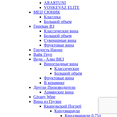
ARARTUNI
VOSKEVAZ ELITE
МЕЦ СЮНИК
Классика
Большой объем
Гиневан ВЗ
Классические вина
Большой объем
Сувенирные вина
Фруктовые вина
Гордость Нации
Вайк Груп
Веди - Алко ВКЗ
Виноградные вина
Классические
Большой объем
Фруктовые вина
В керамике
Другие Производители
Армянские вина
Givany Wine
Вина из Грузии
Кварельский Погреб
Киндзмараули
Киндзмараули 0,75л