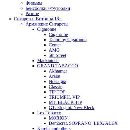
Фильмы
Бейсболки / Футболки
Разное
Сигареты. Витрина 18+
Армянские Сигареты
Cigaronne
Cigaronne
Tattoo by Cigaronne
Center
AMG
5th Street
Mackintosh
GRAND TABACCO
Akhtamar
Ararat
Nostalgia
Classic
TIP TOP
TRIUMPH. VIP
MT. BLACK TIP
GT. Elegant. New Bleck
Lex Tobacco
MORION
Democrat, SOPRANO, LEX, ALEX
Karelia and others