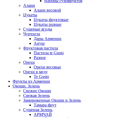
Наборы сухофруктов
Алани
Алани весовой
Цукаты
Цукаты фруктовые
Цукаты разные
Сушеные ягоды
Чурчхела
Дары Армении
Ануш
Фруктовая пастила
Пастила te Gusto
Разное
Орехи
Орехи весовые
Орехи в меду
Te Gusto
Фрукты из Армении
Овощи. Зелень
Свежие Овощи
Свежая Зелень
Замороженные Овощи и Зелень
Тамара фрут
Сушеная Зелень
АРМЧАЙ