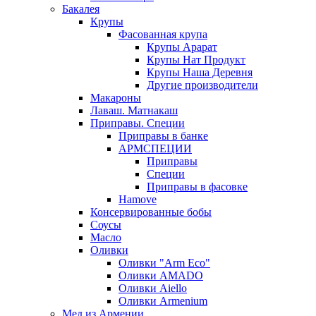
Бакалея
Крупы
Фасованная крупа
Крупы Арарат
Крупы Нат Продукт
Крупы Наша Деревня
Другие производители
Макароны
Лаваш. Матнакаш
Приправы. Специи
Приправы в банке
АРМСПЕЦИИ
Приправы
Специи
Приправы в фасовке
Hamove
Консервированные бобы
Соусы
Масло
Оливки
Оливки "Arm Eco"
Оливки AMADO
Оливки Aiello
Оливки Armenium
Мед из Армении