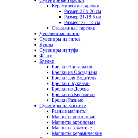
Сувенирные тарелки
Керамические тарелки
Размер 27 х 26 см
Размер 21-18,5 см
Размер 16 - 14 см
Стеклянные тарелки
Деревянные панно
Сувениры из гипса
Куклы
Сувениры из туфа
Флаги
Брелки
Брелки Настальгия
Брелки из Обсидиана
Брелки для Водителя
Брелки с Буквами
Брелки из Дерева
Брелки из Керамики
Брелки Разные
Сувениры на магните
Разные магниты
Магниты резиновые
Магниты акриловые
Магниты закатные
Магниты керамические