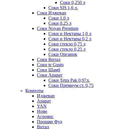
Соки 0,250 л
Соки SIS 1,6 л.
Соки Иджеван
Соки 1.0 л
Соки 0.25 л
Соки Noyan Premium
Соки и Нектары 1,0 л
Соки и Нектары 0,2 л
Соки стекло 0,75 л
Соки стекло 0,25 л
Соки Органик
Соки Витал
Соки te Gusto
Соки Шамб
Соки Арарат
Соки Tetra Pak 0,97л.
Соки Премиум ст. 0,75
Компоты
Иджеван
Арарат
YAN
Ноян
Агроянс
Прошян Фуд
Витал