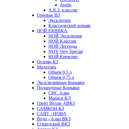
Avetis
А.К.З. классик
Гиневан ВЗ
Эксклюзив
Классический коньяк
НОЙ ЕКВВКА
НОЙ Эксклюзив
НОЙ Классик
НОЙ Легенды
NOY Very Speсial
НОЙ Кремлин
Оганян КЗ
Мадатовъ
Объем 0,5 л
Объем 0,75 л
Эксклюзивные Коньяки
Подарочные Коньяки
СИС Алко
Мараси КД
Грейт Велли АВКЗ
САМКОН КЗ
САЯТ - НОВА
Веди - Алко ВКЗ
Егвардский ВКЗ