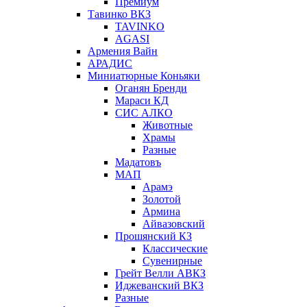
Премиум
Тавинко ВКЗ
TAVINKO
AGASI
Армения Вайн
АРАДИС
Миниатюрные Коньяки
Оганян Бренди
Мараси КД
СИС АЛКО
Животные
Храмы
Разные
Мадатовъ
МАП
Арамэ
Золотой
Армина
Айвазовский
Прошянский КЗ
Классические
Сувенирные
Грейт Велли АВКЗ
Иджеванский ВКЗ
Разные