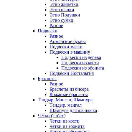
Этно жилетки
Этно шапки
Этно Подушки
Этно сумки
Разное
Подвески
Разное
Армянские буквы
Подвески маски
Подвески в машину
Подвески из дерева
Подвески из кости
Подвески из эбонита
Подвески Ностальгия
Браслеты
Разное
Браслеты из бисера
Кожаные браслеты
Тандыр, Мангал, Шампура
Тандыр, мангал
Шампура для шашлыка
Четки (Тзбех)
Четки из кости
Четки из эбонита
Четки из обсидиана