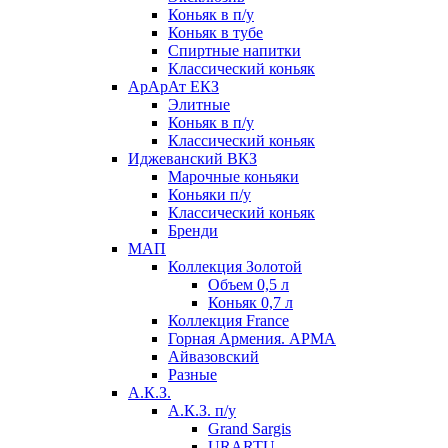
Коньяк в п/у
Коньяк в тубе
Спиртные напитки
Классический коньяк
АрАрАт ЕКЗ
Элитные
Коньяк в п/у
Классический коньяк
Иджеванский ВКЗ
Марочные коньяки
Коньяки п/у
Классический коньяк
Бренди
МАП
Коллекция Золотой
Объем 0,5 л
Коньяк 0,7 л
Коллекция France
Горная Армения. АРМА
Айвазовский
Разные
А.К.З.
А.К.З. п/у
Grand Sargis
URARTU