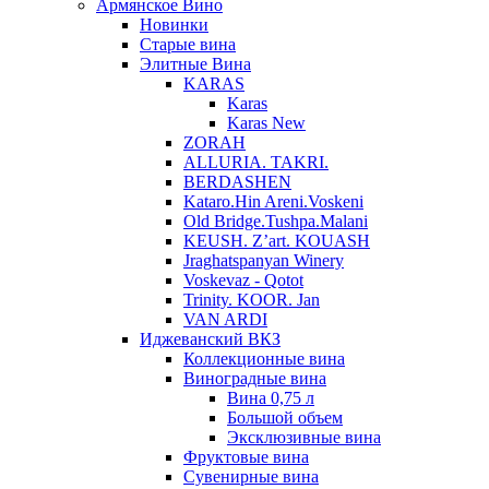
Армянское Вино
Новинки
Старые вина
Элитные Вина
KARAS
Karas
Karas New
ZORAH
ALLURIA. TAKRI.
BERDASHEN
Kataro.Hin Areni.Voskeni
Old Bridge.Tushpa.Malani
KEUSH. Z’art. KOUASH
Jraghatspanyan Winery
Voskevaz - Qotot
Trinity. KOOR. Jan
VAN ARDI
Иджеванский ВКЗ
Коллекционные вина
Виноградные вина
Вина 0,75 л
Большой объем
Эксклюзивные вина
Фруктовые вина
Cувенирные вина