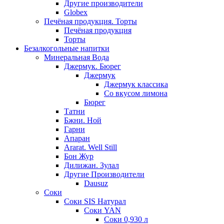
Другие производители
Globex
Печёная продукция. Торты
Печёная продукция
Торты
Безалкогольные напитки
Минеральная Вода
Джермук. Бюрег
Джермук
Джермук классика
Со вкусом лимона
Бюрег
Татни
Бжни. Ной
Гарни
Апаран
Ararat. Well Still
Бон Жур
Дилижан. Зулал
Другие Производители
Dausuz
Соки
Соки SIS Натурал
Соки YAN
Соки 0,930 л