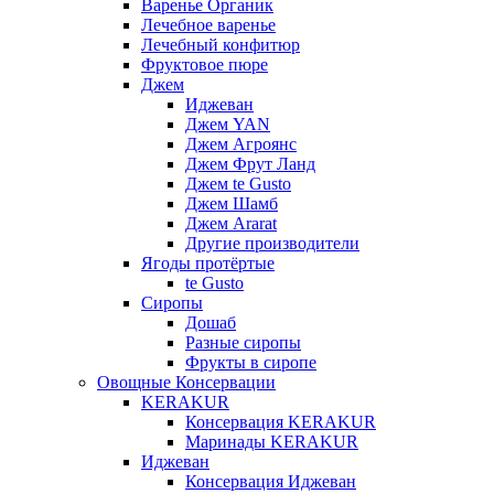
Варенье Органик
Лечебное варенье
Лечебный конфитюр
Фруктовое пюре
Джем
Иджеван
Джем YAN
Джем Агроянс
Джем Фрут Ланд
Джем te Gusto
Джем Шамб
Джем Ararat
Другие производители
Ягоды протёртые
te Gusto
Сиропы
Дошаб
Разные сиропы
Фрукты в сиропе
Овощные Консервации
KERAKUR
Консервация KERAKUR
Маринады KERAKUR
Иджеван
Консервация Иджеван