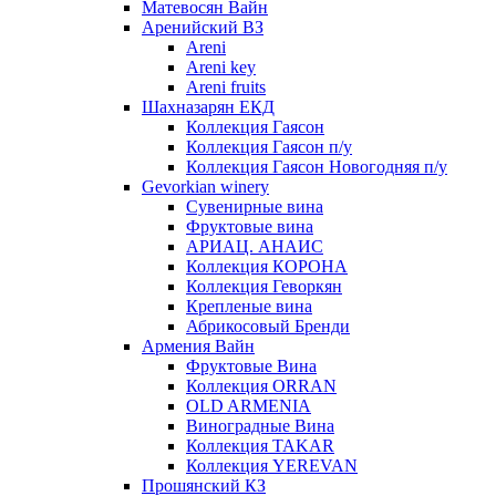
Матевосян Вайн
Аренийский ВЗ
Areni
Areni key
Areni fruits
Шахназарян ЕКД
Коллекция Гаясон
Коллекция Гаясон п/у
Коллекция Гаясон Новогодняя п/у
Gevorkian winery
Сувенирные вина
Фруктовые вина
АРИАЦ. АНАИС
Коллекция КОРОНА
Коллекция Геворкян
Крепленые вина
Абрикосовый Бренди
Армения Вайн
Фруктовые Вина
Коллекция ORRAN
OLD ARMENIA
Виноградные Вина
Коллекция TAKAR
Коллекция YEREVAN
Прошянский КЗ