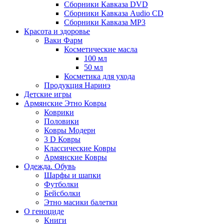
Сборники Кавказа DVD
Сборники Кавказа Audio CD
Сборники Кавказа MP3
Красота и здоровье
Ваки Фарм
Косметические масла
100 мл
50 мл
Косметика для ухода
Продукция Наринэ
Детские игры
Армянские Этно Ковры
Коврики
Половики
Ковры Модерн
3 D Ковры
Классические Ковры
Армянские Ковры
Одежда. Обувь
Шарфы и шапки
Футболки
Бейсболки
Этно масики балетки
О геноциде
Книги