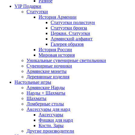
Разное
VIP Подарки
Статуэтки
История Армении
Статуэтки полистоун
Статуэтки бронза
Церкви. Статуэтки
Армянский алфавит
Галерея образов
История России
Мировая история
Уникальные сувенирные светильники
Сувенирные ночники
Армянские монеты
Деревянные изделия
Настольные игры
Армянские Нарды
Нарды + Шахматы
Шахматы
Ломберные столы
Аксессуары для нард
Аксессуары
Фишки для нард
Кости. Зары
Другие производители