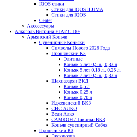
IQOS стики
Стики для IQOS ILUMA
Стики для IQOS
Сenter
Акссессуары
Алкоголь Витрина ЕГАИС 18+
Армянский Коньяк
Сувенирные Коньяки
Символы Нового 2026 Года
Прошянский КЗ
Элитные
Коньяк 5 лет 0,5 л., 0,33 л
Коньяк 5 лет 0,18 л., 0,25 л.
Коньяк 7 лет 0,5 л., 0,33 л
Шахназарян ВКД
Коньяк 0,5 л
Коньяк 0,25 л
Коньяк 0,70 л
Иджеванский ВКЗ
СИС АЛКО
Веди Алко
САМКОН / Тавинко ВКЗ
Коньяк сувенирный Сабля
Прошянский КЗ
Эксклюзив