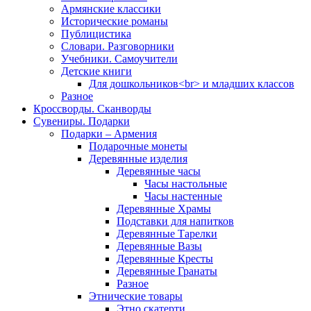
Армянские классики
Исторические романы
Публицистика
Словари. Разговорники
Учебники. Самоучители
Детские книги
Для дошкольников<br> и младших классов
Разное
Кроссворды. Сканворды
Сувениры. Подарки
Подарки – Армения
Подарочные монеты
Деревянные изделия
Деревянные часы
Часы настольные
Часы настенные
Деревянные Храмы
Подставки для напитков
Деревянные Тарелки
Деревянные Вазы
Деревянные Кресты
Деревянные Гранаты
Разное
Этнические товары
Этно скатерти