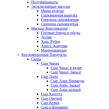
Полуфабрикаты
Эксклюзивные закуски
Мини-рулеты
Сыровяленая вырезка
Говядина сыровяленая
Свинина сыровяленая
Мясные Консервации
Готовые блюда и обеды
Долма
Хаш. Рубец
Ариса. Кавурма
Маринованные
Кисломолочные Продукты
Сыры
Сыр Чанах
Сыр Чанах в ведре
Сыр Чанах Экокат
Сыр Лори
Сыр Лори Премиум
Сыр Лори Экокат
Сыр Лори разный
Сыр Качотта
Сыр Овечий
Сыр Козий
Сыр в Керамике