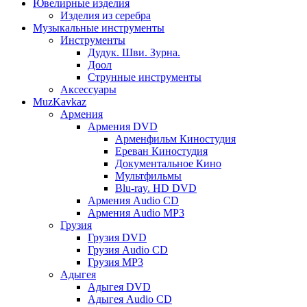
Ювелирные изделия
Изделия из серебра
Музыкальные инструменты
Инструменты
Дудук. Шви. Зурна.
Доол
Струнные инструменты
Аксессуары
MuzKavkaz
Армения
Армения DVD
Арменфильм Киностудия
Ереван Киностудия
Документальное Кино
Мультфильмы
Blu-ray. HD DVD
Армения Audio CD
Армения Audio MP3
Грузия
Грузия DVD
Грузия Audio CD
Грузия MP3
Адыгея
Адыгея DVD
Адыгея Audio CD