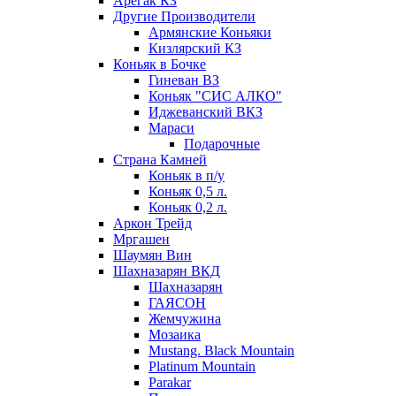
Арегак КЗ
Другие Производители
Армянские Коньяки
Кизлярский КЗ
Коньяк в Бочке
Гиневан ВЗ
Коньяк "СИС АЛКО"
Иджеванский ВКЗ
Мараси
Подарочные
Страна Камней
Коньяк в п/у
Коньяк 0,5 л.
Коньяк 0,2 л.
Аркон Трейд
Мргашен
Шаумян Вин
Шахназарян ВКД
Шахназарян
ГАЯСОН
Жемчужина
Мозаика
Mustang. Black Mountain
Platinum Mountain
Parakar