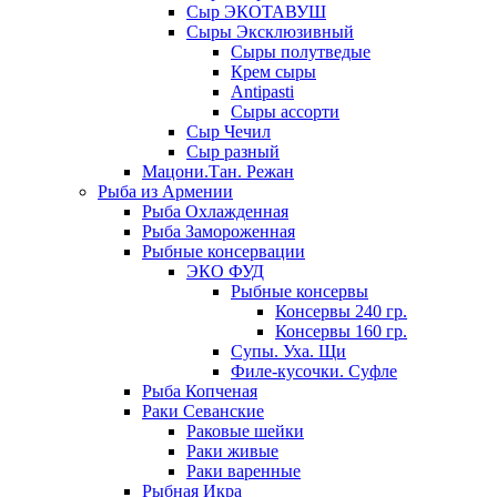
Сыр ЭКОТАВУШ
Сыры Эксклюзивный
Сыры полутведые
Крем сыры
Antipasti
Сыры ассорти
Сыр Чечил
Сыр разный
Мацони.Тан. Режан
Рыба из Армении
Рыба Охлажденная
Рыба Замороженная
Рыбные консервации
ЭКО ФУД
Рыбные консервы
Консервы 240 гр.
Консервы 160 гр.
Супы. Уха. Щи
Филе-кусочки. Суфле
Рыба Копченая
Раки Севанские
Раковые шейки
Раки живые
Раки варенные
Рыбная Икра