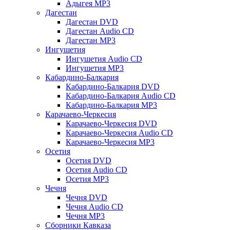
Адыгея MP3
Дагестан
Дагестан DVD
Дагестан Audio CD
Дагестан MP3
Ингушетия
Ингушетия Audio CD
Ингушетия MP3
Кабардино-Балкария
Кабардино-Балкария DVD
Кабардино-Балкария Audio CD
Кабардино-Балкария MP3
Карачаево-Черкесия
Карачаево-Черкесия DVD
Карачаево-Черкесия Audio CD
Карачаево-Черкесия MP3
Осетия
Осетия DVD
Осетия Audio CD
Осетия MP3
Чечня
Чечня DVD
Чечня Audio CD
Чечня MP3
Сборники Кавказа