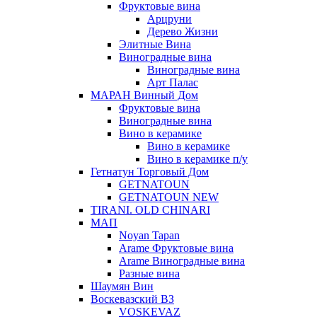
Фруктовые вина
Арцруни
Дерево Жизни
Элитные Вина
Виноградные вина
Виноградные вина
Арт Палас
МАРАН Винный Дом
Фруктовые вина
Виноградные вина
Вино в керамике
Вино в керамике
Вино в керамике п/у
Гетнатун Торговый Дом
GETNATOUN
GETNATOUN NEW
TIRANI. OLD CHINARI
МАП
Noyan Tapan
Arame Фруктовые вина
Arame Виноградные вина
Разные вина
Шаумян Вин
Воскевазский ВЗ
VOSKEVAZ