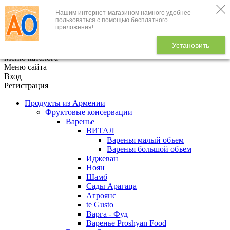
Нашим интернет-магазином намного удобнее
+7 (495) 646-888-1
пользоваться с помощью бесплатного
приложения!
В корзине
0
товаров
Установить
x
Меню каталога
Меню сайта
Вход
Регистрация
Продукты из Армении
Фруктовые консервации
Варенье
ВИТАЛ
Варенья малый объем
Варенья большой объем
Иджеван
Ноян
Шамб
Сады Арагаца
Агроянс
te Gusto
Варга - Фуд
Варенье Proshyan Food