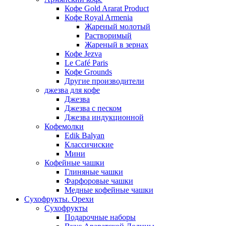
Кофе Gold Ararat Product
Кофе Royal Armenia
Жареный молотый
Растворимый
Жареный в зернах
Кофе Jezva
Le Café Paris
Кофе Grounds
Другие производители
джезва для кофе
Джезва
Джезва с песком
Джезва индукционной
Кофемолки
Edik Balyan
Классичиские
Мини
Кофейные чашки
Глиняные чашки
Фарфоровые чашки
Медные кофейные чашки
Сухофрукты. Орехи
Сухофрукты
Подарочные наборы