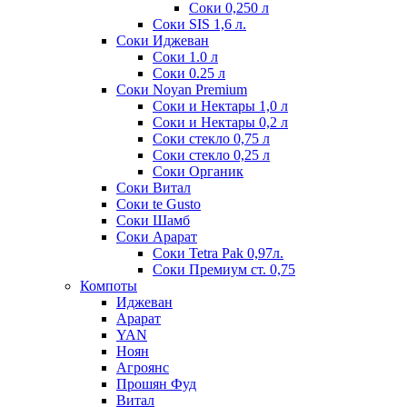
Соки 0,250 л
Соки SIS 1,6 л.
Соки Иджеван
Соки 1.0 л
Соки 0.25 л
Соки Noyan Premium
Соки и Нектары 1,0 л
Соки и Нектары 0,2 л
Соки стекло 0,75 л
Соки стекло 0,25 л
Соки Органик
Соки Витал
Соки te Gusto
Соки Шамб
Соки Арарат
Соки Tetra Pak 0,97л.
Соки Премиум ст. 0,75
Компоты
Иджеван
Арарат
YAN
Ноян
Агроянс
Прошян Фуд
Витал