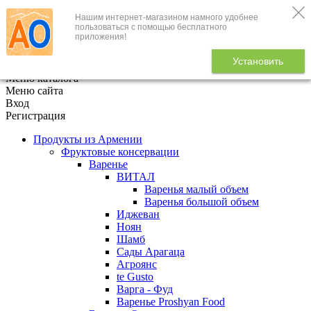
Нашим интернет-магазином намного удобнее
+7 (495) 646-888-1
пользоваться с помощью бесплатного
приложения!
В корзине
0
товаров
Установить
x
Меню каталога
Меню сайта
Вход
Регистрация
Продукты из Армении
Фруктовые консервации
Варенье
ВИТАЛ
Варенья малый объем
Варенья большой объем
Иджеван
Ноян
Шамб
Сады Арагаца
Агроянс
te Gusto
Варга - Фуд
Варенье Proshyan Food