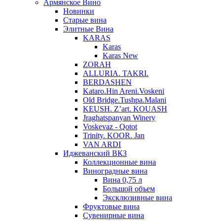
Армянское Вино
Новинки
Старые вина
Элитные Вина
KARAS
Karas
Karas New
ZORAH
ALLURIA. TAKRI.
BERDASHEN
Kataro.Hin Areni.Voskeni
Old Bridge.Tushpa.Malani
KEUSH. Z’art. KOUASH
Jraghatspanyan Winery
Voskevaz - Qotot
Trinity. KOOR. Jan
VAN ARDI
Иджеванский ВКЗ
Коллекционные вина
Виноградные вина
Вина 0,75 л
Большой объем
Эксклюзивные вина
Фруктовые вина
Cувенирные вина