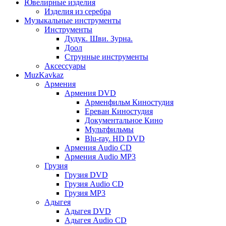
Ювелирные изделия
Изделия из серебра
Музыкальные инструменты
Инструменты
Дудук. Шви. Зурна.
Доол
Струнные инструменты
Аксессуары
MuzKavkaz
Армения
Армения DVD
Арменфильм Киностудия
Ереван Киностудия
Документальное Кино
Мультфильмы
Blu-ray. HD DVD
Армения Audio CD
Армения Audio MP3
Грузия
Грузия DVD
Грузия Audio CD
Грузия MP3
Адыгея
Адыгея DVD
Адыгея Audio CD