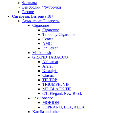
Фильмы
Бейсболки / Футболки
Разное
Сигареты. Витрина 18+
Армянские Сигареты
Cigaronne
Cigaronne
Tattoo by Cigaronne
Center
AMG
5th Street
Mackintosh
GRAND TABACCO
Akhtamar
Ararat
Nostalgia
Classic
TIP TOP
TRIUMPH. VIP
MT. BLACK TIP
GT. Elegant. New Bleck
Lex Tobacco
MORION
SOPRANO, LEX, ALEX
Karelia and others