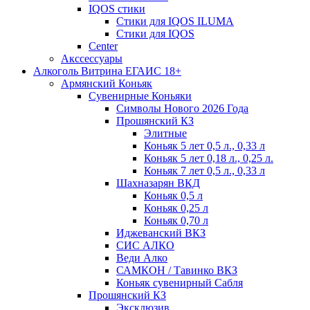
IQOS стики
Стики для IQOS ILUMA
Стики для IQOS
Сenter
Акссессуары
Алкоголь Витрина ЕГАИС 18+
Армянский Коньяк
Сувенирные Коньяки
Символы Нового 2026 Года
Прошянский КЗ
Элитные
Коньяк 5 лет 0,5 л., 0,33 л
Коньяк 5 лет 0,18 л., 0,25 л.
Коньяк 7 лет 0,5 л., 0,33 л
Шахназарян ВКД
Коньяк 0,5 л
Коньяк 0,25 л
Коньяк 0,70 л
Иджеванский ВКЗ
СИС АЛКО
Веди Алко
САМКОН / Тавинко ВКЗ
Коньяк сувенирный Сабля
Прошянский КЗ
Эксклюзив