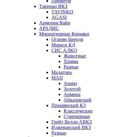
Премиум
Тавинко ВКЗ
TAVINKO
AGASI
Армения Вайн
АРАДИС
Миниатюрные Коньяки
Оганян Бренди
Мараси КД
СИС АЛКО
Животные
Храмы
Разные
Мадатовъ
МАП
Арамэ
Золотой
Армина
Айвазовский
Прошянский КЗ
Классические
Сувенирные
Грейт Велли АВКЗ
Иджеванский ВКЗ
Разные