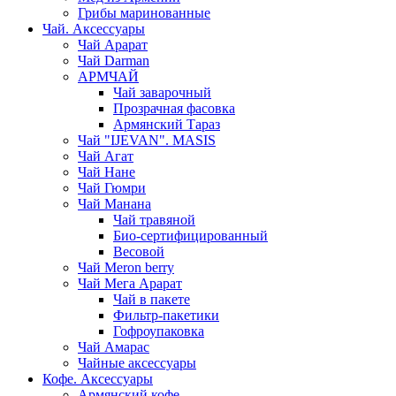
Грибы маринованные
Чай. Аксессуары
Чай Арарат
Чай Darman
АРМЧАЙ
Чай заварочный
Прозрачная фасовка
Армянский Тараз
Чай "IJEVAN". MASIS
Чай Агат
Чай Нане
Чай Гюмри
Чай Манана
Чай травяной
Био-сертифицированный
Весовой
Чай Meron berry
Чай Мега Арарат
Чай в пакете
Фильтр-пакетики
Гофроупаковка
Чай Амарас
Чайные аксессуары
Кофе. Аксессуары
Армянский кофе