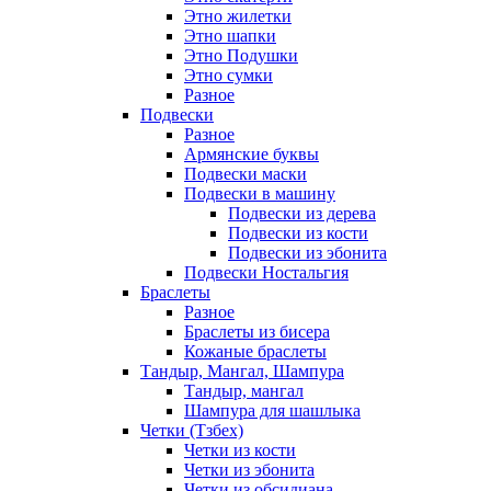
Этно жилетки
Этно шапки
Этно Подушки
Этно сумки
Разное
Подвески
Разное
Армянские буквы
Подвески маски
Подвески в машину
Подвески из дерева
Подвески из кости
Подвески из эбонита
Подвески Ностальгия
Браслеты
Разное
Браслеты из бисера
Кожаные браслеты
Тандыр, Мангал, Шампура
Тандыр, мангал
Шампура для шашлыка
Четки (Тзбех)
Четки из кости
Четки из эбонита
Четки из обсидиана