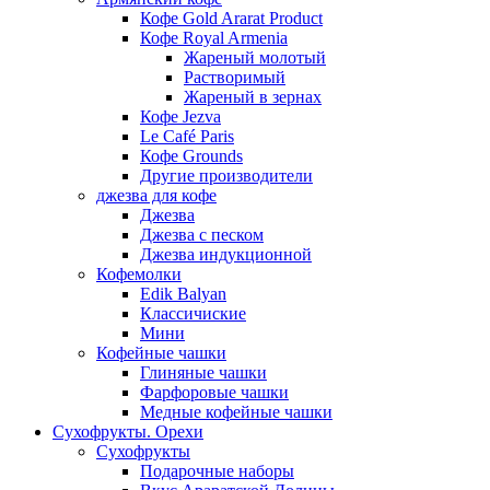
Кофе Gold Ararat Product
Кофе Royal Armenia
Жареный молотый
Растворимый
Жареный в зернах
Кофе Jezva
Le Café Paris
Кофе Grounds
Другие производители
джезва для кофе
Джезва
Джезва с песком
Джезва индукционной
Кофемолки
Edik Balyan
Классичиские
Мини
Кофейные чашки
Глиняные чашки
Фарфоровые чашки
Медные кофейные чашки
Сухофрукты. Орехи
Сухофрукты
Подарочные наборы