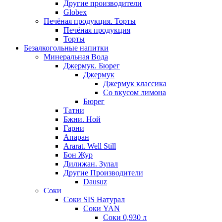
Другие производители
Globex
Печёная продукция. Торты
Печёная продукция
Торты
Безалкогольные напитки
Минеральная Вода
Джермук. Бюрег
Джермук
Джермук классика
Со вкусом лимона
Бюрег
Татни
Бжни. Ной
Гарни
Апаран
Ararat. Well Still
Бон Жур
Дилижан. Зулал
Другие Производители
Dausuz
Соки
Соки SIS Натурал
Соки YAN
Соки 0,930 л