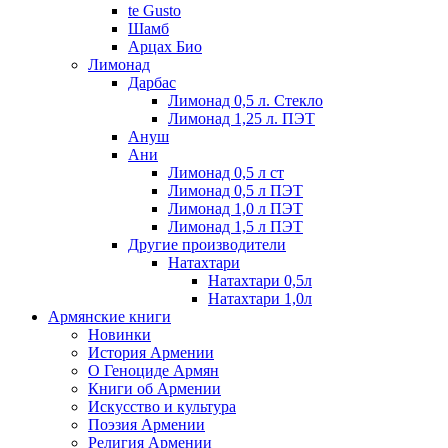
te Gusto
Шамб
Арцах Био
Лимонад
Дарбас
Лимонад 0,5 л. Стекло
Лимонад 1,25 л. ПЭТ
Ануш
Ани
Лимонад 0,5 л ст
Лимонад 0,5 л ПЭТ
Лимонад 1,0 л ПЭТ
Лимонад 1,5 л ПЭТ
Другие производители
Натахтари
Натахтари 0,5л
Натахтари 1,0л
Армянские книги
Новинки
История Армении
О Геноциде Армян
Книги об Армении
Иcкусство и культура
Поэзия Армении
Религия Армении