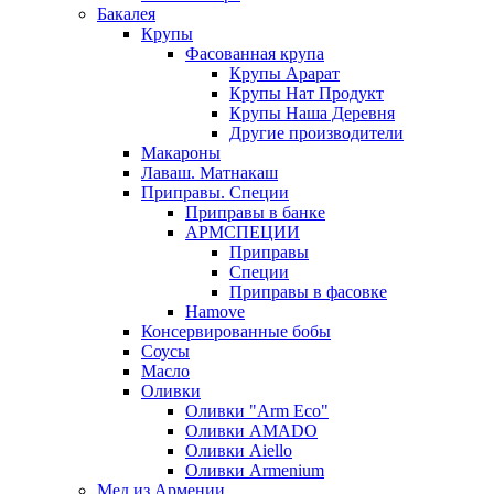
Бакалея
Крупы
Фасованная крупа
Крупы Арарат
Крупы Нат Продукт
Крупы Наша Деревня
Другие производители
Макароны
Лаваш. Матнакаш
Приправы. Специи
Приправы в банке
АРМСПЕЦИИ
Приправы
Специи
Приправы в фасовке
Hamove
Консервированные бобы
Соусы
Масло
Оливки
Оливки "Arm Eco"
Оливки AMADO
Оливки Aiello
Оливки Armenium
Мед из Армении