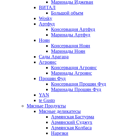
Маринады Иджеван
ВИТАЛ
Большой объем
Wosky
Артфуд
Консервация Артфуд
Маринады Артфуд
Ноян
Консервация Ноян
Маринады Ноян
Сады Арагаца
Агроянс
Консервация Агроянс
Маринады Агроянс
Прошян Фуд
Консервация Прошян Фуд
Маринады Прошян Фуд
YAN
te Gusto
Мясные Продукты
Мясные деликатесы
Армянская Бастурма
Армянский Суджух
Армянская Колбаса
Нарезки