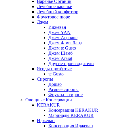
Варенье Органик
Лечебное варенье
Лечебный конфитюр
Фруктовое пюре
Джем
Иджеван
Джем YAN
Джем Агроянс
Джем Фрут Ланд
Джем te Gusto
Джем Шамб
Джем Ararat
Другие производители
Ягоды протёртые
te Gusto
Сиропы
Дошаб
Разные сиропы
Фрукты в сиропе
Овощные Консервации
KERAKUR
Консервация KERAKUR
Маринады KERAKUR
Иджеван
Консервация Иджеван