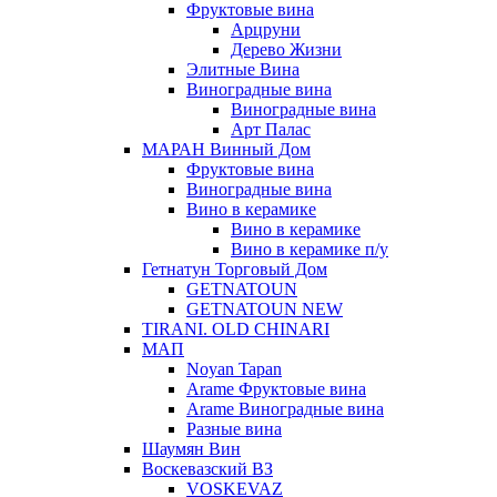
Фруктовые вина
Арцруни
Дерево Жизни
Элитные Вина
Виноградные вина
Виноградные вина
Арт Палас
МАРАН Винный Дом
Фруктовые вина
Виноградные вина
Вино в керамике
Вино в керамике
Вино в керамике п/у
Гетнатун Торговый Дом
GETNATOUN
GETNATOUN NEW
TIRANI. OLD CHINARI
МАП
Noyan Tapan
Arame Фруктовые вина
Arame Виноградные вина
Разные вина
Шаумян Вин
Воскевазский ВЗ
VOSKEVAZ