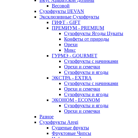
Вкус Араратской Долины
Весовой
Сухофрукты IJEVAN
Эксклюзивные Сухофрукты
ГИФТ - GIFT
ПРЕМИУМ - PREMIUM
Сухофрукты Ягоды Цукаты
Конфеты от природы
Орехи
Микс
ГУРМЭ - GOURMET
Сухофрукты с начинками
Орехи и семечки
Сухофрукты и ягоды
ЭКСТРА - EXTRA
Сухофрукты с начинками
Орехи и семечки
Сухофрукты и ягоды
ЭКОНОМ - ECONOM
Сухофрукты и ягоды
Орехи и семечки
Разное
Сухофрукты Aregi
Сушеные фрукты
Фруктовые Чипсы