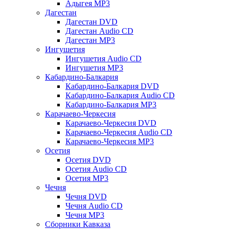
Адыгея MP3
Дагестан
Дагестан DVD
Дагестан Audio CD
Дагестан MP3
Ингушетия
Ингушетия Audio CD
Ингушетия MP3
Кабардино-Балкария
Кабардино-Балкария DVD
Кабардино-Балкария Audio CD
Кабардино-Балкария MP3
Карачаево-Черкесия
Карачаево-Черкесия DVD
Карачаево-Черкесия Audio CD
Карачаево-Черкесия MP3
Осетия
Осетия DVD
Осетия Audio CD
Осетия MP3
Чечня
Чечня DVD
Чечня Audio CD
Чечня MP3
Сборники Кавказа