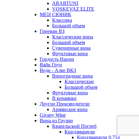
ARARTUNI
VOSKEVAZ ELITE
МЕЦ СЮНИК
Классика
Большой объем
Гиневан ВЗ
Классические вина
Большой объем
Сувенирные вина
Фруктовые вина
Гордость Нации
Вайк Груп
Веди - Алко ВКЗ
Виноградные вина
Классические
Большой объем
Фруктовые вина
В керамике
Другие Производители
Армянские вина
Givany Wine
Вина из Грузии
Кварельский Погреб
Киндзмараули
Киндзмараули 0,75л