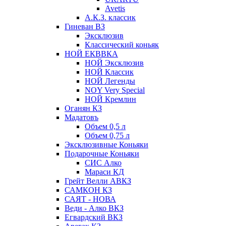
Avetis
А.К.З. классик
Гиневан ВЗ
Эксклюзив
Классический коньяк
НОЙ ЕКВВКА
НОЙ Эксклюзив
НОЙ Классик
НОЙ Легенды
NOY Very Speсial
НОЙ Кремлин
Оганян КЗ
Мадатовъ
Объем 0,5 л
Объем 0,75 л
Эксклюзивные Коньяки
Подарочные Коньяки
СИС Алко
Мараси КД
Грейт Велли АВКЗ
САМКОН КЗ
САЯТ - НОВА
Веди - Алко ВКЗ
Егвардский ВКЗ