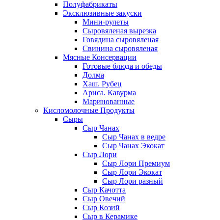
Полуфабрикаты
Эксклюзивные закуски
Мини-рулеты
Сыровяленая вырезка
Говядина сыровяленая
Свинина сыровяленая
Мясные Консервации
Готовые блюда и обеды
Долма
Хаш. Рубец
Ариса. Кавурма
Маринованные
Кисломолочные Продукты
Сыры
Сыр Чанах
Сыр Чанах в ведре
Сыр Чанах Экокат
Сыр Лори
Сыр Лори Премиум
Сыр Лори Экокат
Сыр Лори разный
Сыр Качотта
Сыр Овечий
Сыр Козий
Сыр в Керамике