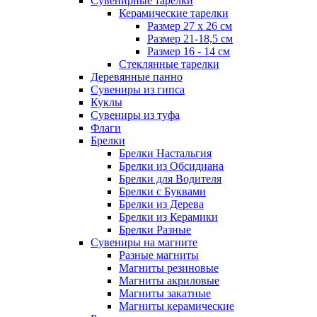
Сувенирные тарелки
Керамические тарелки
Размер 27 х 26 см
Размер 21-18,5 см
Размер 16 - 14 см
Стеклянные тарелки
Деревянные панно
Сувениры из гипса
Куклы
Сувениры из туфа
Флаги
Брелки
Брелки Настальгия
Брелки из Обсидиана
Брелки для Водителя
Брелки с Буквами
Брелки из Дерева
Брелки из Керамики
Брелки Разные
Сувениры на магните
Разные магниты
Магниты резиновые
Магниты акриловые
Магниты закатные
Магниты керамические