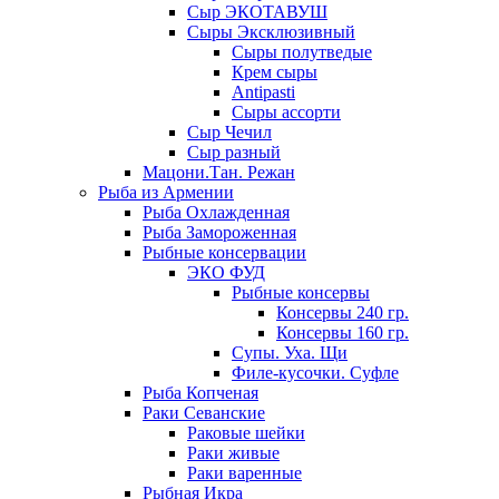
Сыр ЭКОТАВУШ
Сыры Эксклюзивный
Сыры полутведые
Крем сыры
Antipasti
Сыры ассорти
Сыр Чечил
Сыр разный
Мацони.Тан. Режан
Рыба из Армении
Рыба Охлажденная
Рыба Замороженная
Рыбные консервации
ЭКО ФУД
Рыбные консервы
Консервы 240 гр.
Консервы 160 гр.
Супы. Уха. Щи
Филе-кусочки. Суфле
Рыба Копченая
Раки Севанские
Раковые шейки
Раки живые
Раки варенные
Рыбная Икра