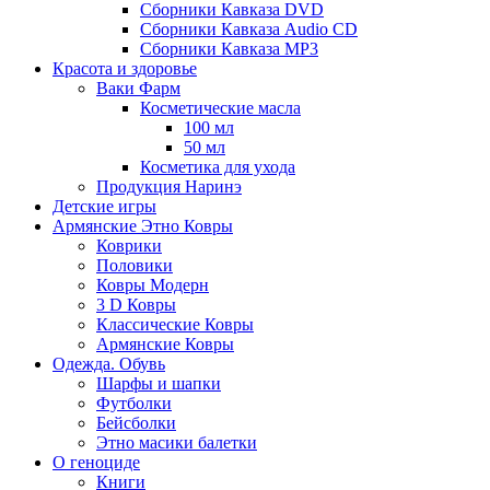
Сборники Кавказа DVD
Сборники Кавказа Audio CD
Сборники Кавказа MP3
Красота и здоровье
Ваки Фарм
Косметические масла
100 мл
50 мл
Косметика для ухода
Продукция Наринэ
Детские игры
Армянские Этно Ковры
Коврики
Половики
Ковры Модерн
3 D Ковры
Классические Ковры
Армянские Ковры
Одежда. Обувь
Шарфы и шапки
Футболки
Бейсболки
Этно масики балетки
О геноциде
Книги