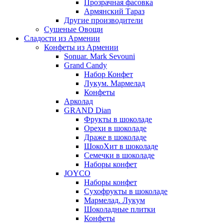
Прозрачная фасовка
Армянский Тараз
Другие производители
Сушеные Овощи
Сладости из Армении
Конфеты из Армении
Sonuar. Mark Sevouni
Grand Candy
Набор Конфет
Лукум. Мармелад
Конфеты
Арколад
GRAND Dian
Фрукты в шоколаде
Орехи в шоколаде
Драже в шоколаде
ШокоХит в шоколаде
Семечки в шоколаде
Наборы конфет
JOYCO
Наборы конфет
Сухофрукты в шоколаде
Мармелад. Лукум
Шоколадные плитки
Конфеты