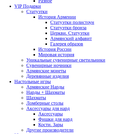
Разное
VIP Подарки
Статуэтки
История Армении
Статуэтки полистоун
Статуэтки бронза
Церкви. Статуэтки
Армянский алфавит
Галерея образов
История России
Мировая история
Уникальные сувенирные светильники
Сувенирные ночники
Армянские монеты
Деревянные изделия
Настольные игры
Армянские Нарды
Нарды + Шахматы
Шахматы
Ломберные столы
Аксессуары для нард
Аксессуары
Фишки для нард
Кости. Зары
Другие производители