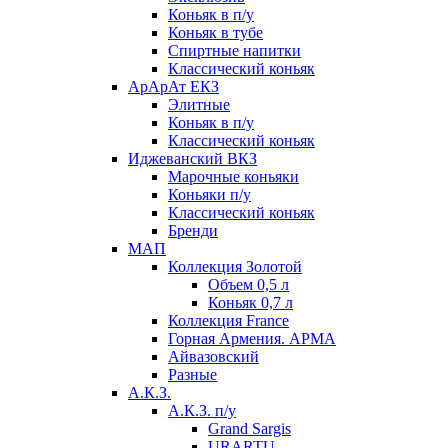
Коньяк в п/у
Коньяк в тубе
Спиртные напитки
Классический коньяк
АрАрАт ЕКЗ
Элитные
Коньяк в п/у
Классический коньяк
Иджеванский ВКЗ
Марочные коньяки
Коньяки п/у
Классический коньяк
Бренди
МАП
Коллекция Золотой
Объем 0,5 л
Коньяк 0,7 л
Коллекция France
Горная Армения. АРМА
Айвазовский
Разные
А.К.З.
А.К.З. п/у
Grand Sargis
URARTU