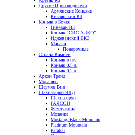
Арегак КЗ
Другие Производители
Армянские Коньяки
Кизлярский КЗ
Коньяк в Бочке
Гиневан ВЗ
Коньяк "СИС АЛКО"
Иджеванский ВКЗ
Мараси
Подарочные
Страна Камней
Коньяк в п/у
Коньяк 0,5 л.
Коньяк 0,2 л.
Аркон Трейд
Мргашен
Шаумян Вин
Шахназарян ВКД
Шахназарян
ГАЯСОН
Жемчужина
Мозаика
Mustang. Black Mountain
Platinum Mountain
Parakar