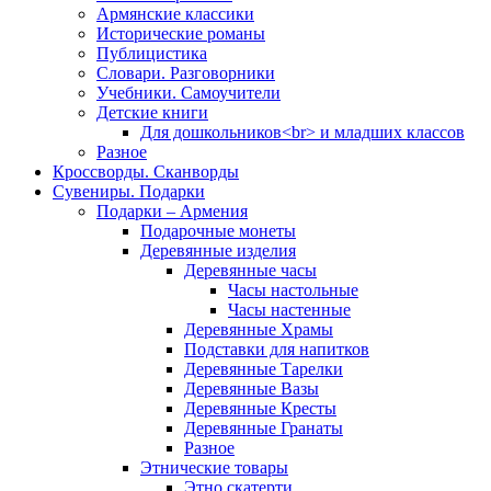
Армянские классики
Исторические романы
Публицистика
Словари. Разговорники
Учебники. Самоучители
Детские книги
Для дошкольников<br> и младших классов
Разное
Кроссворды. Сканворды
Сувениры. Подарки
Подарки – Армения
Подарочные монеты
Деревянные изделия
Деревянные часы
Часы настольные
Часы настенные
Деревянные Храмы
Подставки для напитков
Деревянные Тарелки
Деревянные Вазы
Деревянные Кресты
Деревянные Гранаты
Разное
Этнические товары
Этно скатерти