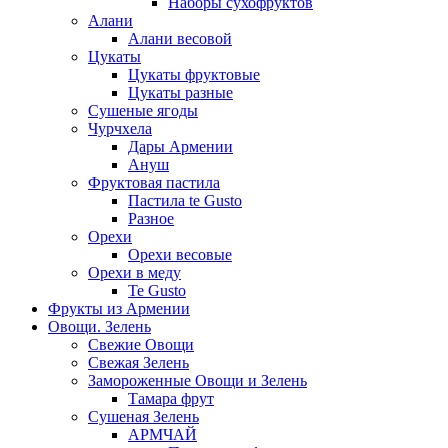
Наборы сухофруктов
Алани
Алани весовой
Цукаты
Цукаты фруктовые
Цукаты разные
Сушеные ягоды
Чурчхела
Дары Армении
Ануш
Фруктовая пастила
Пастила te Gusto
Разное
Орехи
Орехи весовые
Орехи в меду
Te Gusto
Фрукты из Армении
Овощи. Зелень
Свежие Овощи
Свежая Зелень
Замороженные Овощи и Зелень
Тамара фрут
Сушеная Зелень
АРМЧАЙ