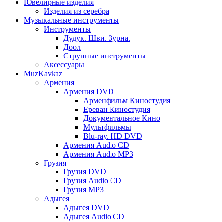
Ювелирные изделия
Изделия из серебра
Музыкальные инструменты
Инструменты
Дудук. Шви. Зурна.
Доол
Струнные инструменты
Аксессуары
MuzKavkaz
Армения
Армения DVD
Арменфильм Киностудия
Ереван Киностудия
Документальное Кино
Мультфильмы
Blu-ray. HD DVD
Армения Audio CD
Армения Audio MP3
Грузия
Грузия DVD
Грузия Audio CD
Грузия MP3
Адыгея
Адыгея DVD
Адыгея Audio CD