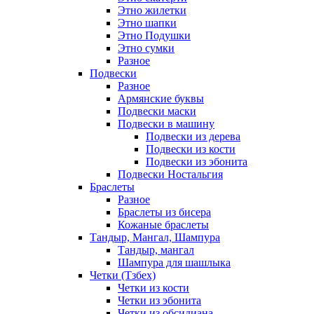
Этно жилетки
Этно шапки
Этно Подушки
Этно сумки
Разное
Подвески
Разное
Армянские буквы
Подвески маски
Подвески в машину
Подвески из дерева
Подвески из кости
Подвески из эбонита
Подвески Ностальгия
Браслеты
Разное
Браслеты из бисера
Кожаные браслеты
Тандыр, Мангал, Шампура
Тандыр, мангал
Шампура для шашлыка
Четки (Тзбех)
Четки из кости
Четки из эбонита
Четки из обсидиана