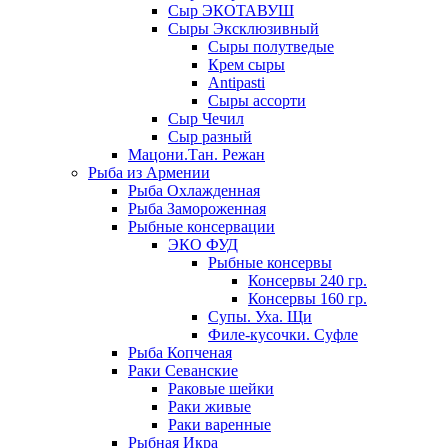
Сыр ЭКОТАВУШ
Сыры Эксклюзивный
Сыры полутведые
Крем сыры
Antipasti
Сыры ассорти
Сыр Чечил
Сыр разный
Мацони.Тан. Режан
Рыба из Армении
Рыба Охлажденная
Рыба Замороженная
Рыбные консервации
ЭКО ФУД
Рыбные консервы
Консервы 240 гр.
Консервы 160 гр.
Супы. Уха. Щи
Филе-кусочки. Суфле
Рыба Копченая
Раки Севанские
Раковые шейки
Раки живые
Раки варенные
Рыбная Икра