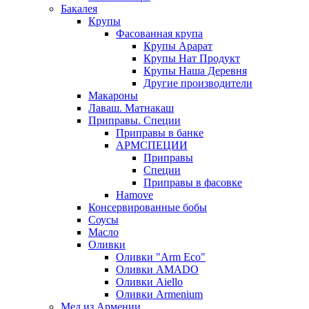
Бакалея
Крупы
Фасованная крупа
Крупы Арарат
Крупы Нат Продукт
Крупы Наша Деревня
Другие производители
Макароны
Лаваш. Матнакаш
Приправы. Специи
Приправы в банке
АРМСПЕЦИИ
Приправы
Специи
Приправы в фасовке
Hamove
Консервированные бобы
Соусы
Масло
Оливки
Оливки "Arm Eco"
Оливки AMADO
Оливки Aiello
Оливки Armenium
Мед из Армении