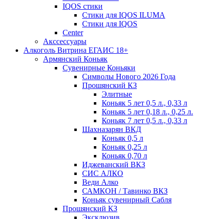
IQOS стики
Стики для IQOS ILUMA
Стики для IQOS
Сenter
Акссессуары
Алкоголь Витрина ЕГАИС 18+
Армянский Коньяк
Сувенирные Коньяки
Символы Нового 2026 Года
Прошянский КЗ
Элитные
Коньяк 5 лет 0,5 л., 0,33 л
Коньяк 5 лет 0,18 л., 0,25 л.
Коньяк 7 лет 0,5 л., 0,33 л
Шахназарян ВКД
Коньяк 0,5 л
Коньяк 0,25 л
Коньяк 0,70 л
Иджеванский ВКЗ
СИС АЛКО
Веди Алко
САМКОН / Тавинко ВКЗ
Коньяк сувенирный Сабля
Прошянский КЗ
Эксклюзив