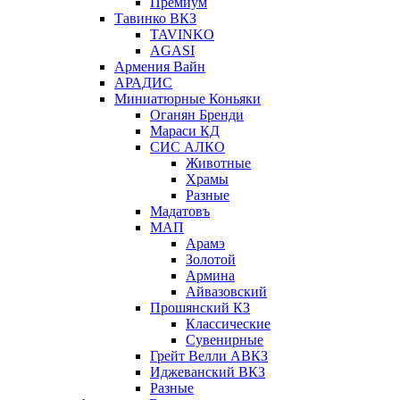
Премиум
Тавинко ВКЗ
TAVINKO
AGASI
Армения Вайн
АРАДИС
Миниатюрные Коньяки
Оганян Бренди
Мараси КД
СИС АЛКО
Животные
Храмы
Разные
Мадатовъ
МАП
Арамэ
Золотой
Армина
Айвазовский
Прошянский КЗ
Классические
Сувенирные
Грейт Велли АВКЗ
Иджеванский ВКЗ
Разные