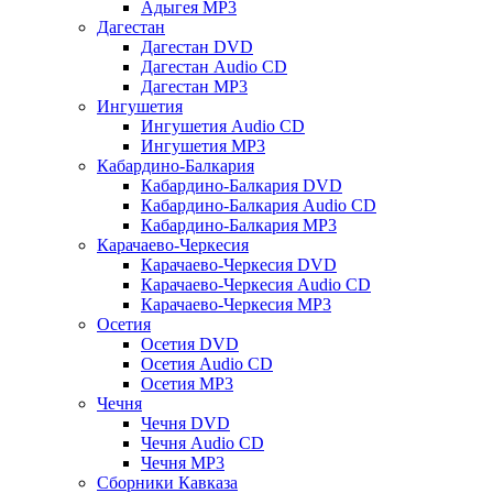
Адыгея MP3
Дагестан
Дагестан DVD
Дагестан Audio CD
Дагестан MP3
Ингушетия
Ингушетия Audio CD
Ингушетия MP3
Кабардино-Балкария
Кабардино-Балкария DVD
Кабардино-Балкария Audio CD
Кабардино-Балкария MP3
Карачаево-Черкесия
Карачаево-Черкесия DVD
Карачаево-Черкесия Audio CD
Карачаево-Черкесия MP3
Осетия
Осетия DVD
Осетия Audio CD
Осетия MP3
Чечня
Чечня DVD
Чечня Audio CD
Чечня MP3
Сборники Кавказа