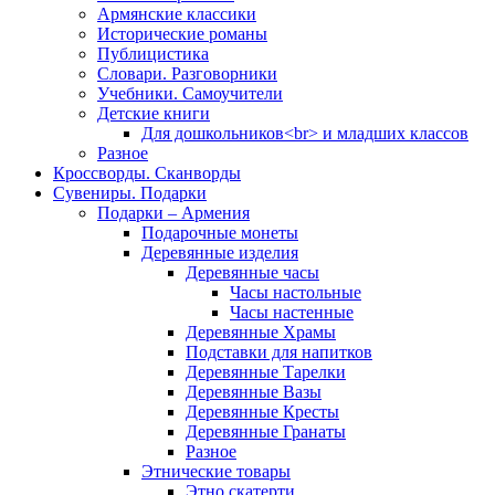
Армянские классики
Исторические романы
Публицистика
Словари. Разговорники
Учебники. Самоучители
Детские книги
Для дошкольников<br> и младших классов
Разное
Кроссворды. Сканворды
Сувениры. Подарки
Подарки – Армения
Подарочные монеты
Деревянные изделия
Деревянные часы
Часы настольные
Часы настенные
Деревянные Храмы
Подставки для напитков
Деревянные Тарелки
Деревянные Вазы
Деревянные Кресты
Деревянные Гранаты
Разное
Этнические товары
Этно скатерти