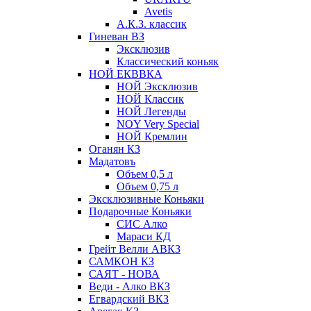
Avetis
А.К.З. классик
Гиневан ВЗ
Эксклюзив
Классический коньяк
НОЙ ЕКВВКА
НОЙ Эксклюзив
НОЙ Классик
НОЙ Легенды
NOY Very Speсial
НОЙ Кремлин
Оганян КЗ
Мадатовъ
Объем 0,5 л
Объем 0,75 л
Эксклюзивные Коньяки
Подарочные Коньяки
СИС Алко
Мараси КД
Грейт Велли АВКЗ
САМКОН КЗ
САЯТ - НОВА
Веди - Алко ВКЗ
Егвардский ВКЗ