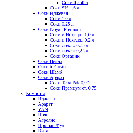
Соки 0,250 л
Соки SIS 1,6 л.
Соки Иджеван
Соки 1.0 л
Соки 0.25 л
Соки Noyan Premium
Соки и Нектары 1,0 л
Соки и Нектары 0,2 л
Соки стекло 0,75 л
Соки стекло 0,25 л
Соки Органик
Соки Витал
Соки te Gusto
Соки Шамб
Соки Арарат
Соки Tetra Pak 0,97л.
Соки Премиум ст. 0,75
Компоты
Иджеван
Арарат
YAN
Ноян
Агроянс
Прошян Фуд
Витал