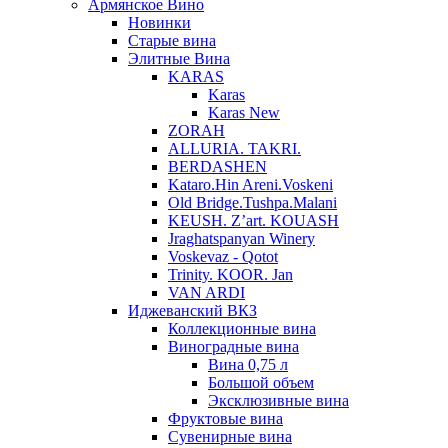
Армянское Вино
Новинки
Старые вина
Элитные Вина
KARAS
Karas
Karas New
ZORAH
ALLURIA. TAKRI.
BERDASHEN
Kataro.Hin Areni.Voskeni
Old Bridge.Tushpa.Malani
KEUSH. Z’art. KOUASH
Jraghatspanyan Winery
Voskevaz - Qotot
Trinity. KOOR. Jan
VAN ARDI
Иджеванский ВКЗ
Коллекционные вина
Виноградные вина
Вина 0,75 л
Большой объем
Эксклюзивные вина
Фруктовые вина
Cувенирные вина