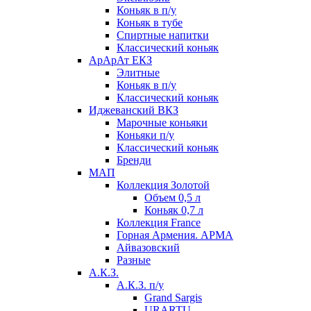
Коньяк в п/у
Коньяк в тубе
Спиртные напитки
Классический коньяк
АрАрАт ЕКЗ
Элитные
Коньяк в п/у
Классический коньяк
Иджеванский ВКЗ
Марочные коньяки
Коньяки п/у
Классический коньяк
Бренди
МАП
Коллекция Золотой
Объем 0,5 л
Коньяк 0,7 л
Коллекция France
Горная Армения. АРМА
Айвазовский
Разные
А.К.З.
А.К.З. п/у
Grand Sargis
URARTU