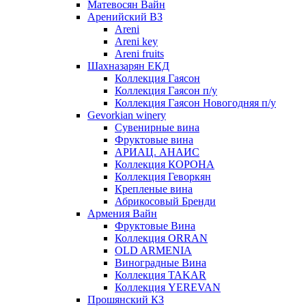
Матевосян Вайн
Аренийский ВЗ
Areni
Areni key
Areni fruits
Шахназарян ЕКД
Коллекция Гаясон
Коллекция Гаясон п/у
Коллекция Гаясон Новогодняя п/у
Gevorkian winery
Сувенирные вина
Фруктовые вина
АРИАЦ. АНАИС
Коллекция КОРОНА
Коллекция Геворкян
Крепленые вина
Абрикосовый Бренди
Армения Вайн
Фруктовые Вина
Коллекция ORRAN
OLD ARMENIA
Виноградные Вина
Коллекция TAKAR
Коллекция YEREVAN
Прошянский КЗ