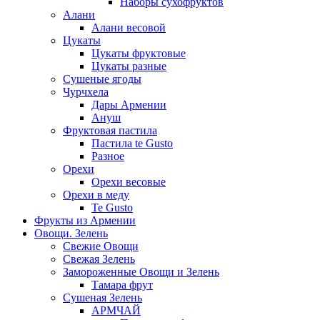
Наборы сухофруктов
Алани
Алани весовой
Цукаты
Цукаты фруктовые
Цукаты разные
Сушеные ягоды
Чурчхела
Дары Армении
Ануш
Фруктовая пастила
Пастила te Gusto
Разное
Орехи
Орехи весовые
Орехи в меду
Te Gusto
Фрукты из Армении
Овощи. Зелень
Свежие Овощи
Свежая Зелень
Замороженные Овощи и Зелень
Тамара фрут
Сушеная Зелень
АРМЧАЙ