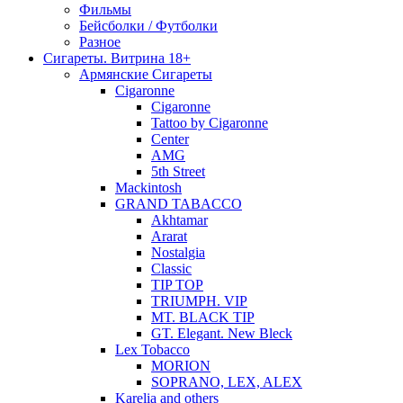
Фильмы
Бейсболки / Футболки
Разное
Сигареты. Витрина 18+
Армянские Сигареты
Cigaronne
Cigaronne
Tattoo by Cigaronne
Center
AMG
5th Street
Mackintosh
GRAND TABACCO
Akhtamar
Ararat
Nostalgia
Classic
TIP TOP
TRIUMPH. VIP
MT. BLACK TIP
GT. Elegant. New Bleck
Lex Tobacco
MORION
SOPRANO, LEX, ALEX
Karelia and others