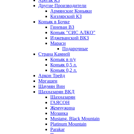
Арегак КЗ
Другие Производители
Армянские Коньяки
Кизлярский КЗ
Коньяк в Бочке
Гиневан ВЗ
Коньяк "СИС АЛКО"
Иджеванский ВКЗ
Мараси
Подарочные
Страна Камней
Коньяк в п/у
Коньяк 0,5 л.
Коньяк 0,2 л.
Аркон Трейд
Мргашен
Шаумян Вин
Шахназарян ВКД
Шахназарян
ГАЯСОН
Жемчужина
Мозаика
Mustang. Black Mountain
Platinum Mountain
Parakar