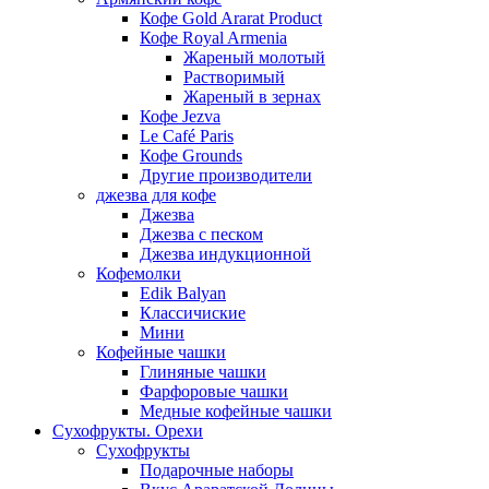
Кофе Gold Ararat Product
Кофе Royal Armenia
Жареный молотый
Растворимый
Жареный в зернах
Кофе Jezva
Le Café Paris
Кофе Grounds
Другие производители
джезва для кофе
Джезва
Джезва с песком
Джезва индукционной
Кофемолки
Edik Balyan
Классичиские
Мини
Кофейные чашки
Глиняные чашки
Фарфоровые чашки
Медные кофейные чашки
Сухофрукты. Орехи
Сухофрукты
Подарочные наборы