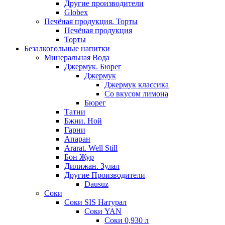
Другие производители
Globex
Печёная продукция. Торты
Печёная продукция
Торты
Безалкогольные напитки
Минеральная Вода
Джермук. Бюрег
Джермук
Джермук классика
Со вкусом лимона
Бюрег
Татни
Бжни. Ной
Гарни
Апаран
Ararat. Well Still
Бон Жур
Дилижан. Зулал
Другие Производители
Dausuz
Соки
Соки SIS Натурал
Соки YAN
Соки 0,930 л