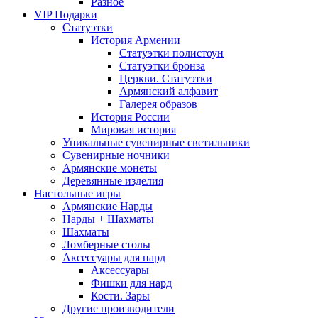
Разное
VIP Подарки
Статуэтки
История Армении
Статуэтки полистоун
Статуэтки бронза
Церкви. Статуэтки
Армянский алфавит
Галерея образов
История России
Мировая история
Уникальные сувенирные светильники
Сувенирные ночники
Армянские монеты
Деревянные изделия
Настольные игры
Армянские Нарды
Нарды + Шахматы
Шахматы
Ломберные столы
Аксессуары для нард
Аксессуары
Фишки для нард
Кости. Зары
Другие производители