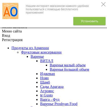
Нашим интернет-магазином намного удобнее
+7 (495) 646-888-1
пользоваться с помощью бесплатного
приложения!
В корзине
0
товаров
Установить
x
Меню каталога
Меню сайта
Вход
Регистрация
Продукты из Армении
Фруктовые консервации
Варенье
ВИТАЛ
Варенья малый объем
Варенья большой объем
Иджеван
Ноян
Шамб
Сады Арагаца
Агроянс
te Gusto
Варга - Фуд
Варенье Proshyan Food