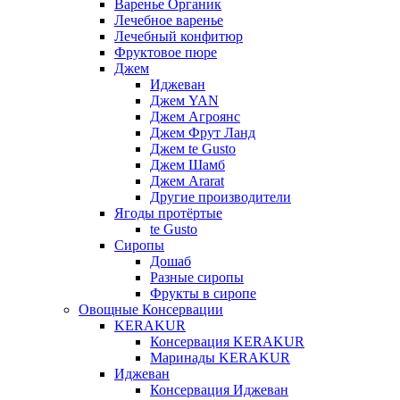
Варенье Органик
Лечебное варенье
Лечебный конфитюр
Фруктовое пюре
Джем
Иджеван
Джем YAN
Джем Агроянс
Джем Фрут Ланд
Джем te Gusto
Джем Шамб
Джем Ararat
Другие производители
Ягоды протёртые
te Gusto
Сиропы
Дошаб
Разные сиропы
Фрукты в сиропе
Овощные Консервации
KERAKUR
Консервация KERAKUR
Маринады KERAKUR
Иджеван
Консервация Иджеван