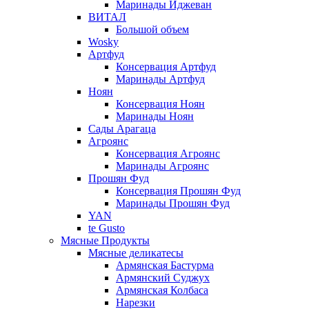
Маринады Иджеван
ВИТАЛ
Большой объем
Wosky
Артфуд
Консервация Артфуд
Маринады Артфуд
Ноян
Консервация Ноян
Маринады Ноян
Сады Арагаца
Агроянс
Консервация Агроянс
Маринады Агроянс
Прошян Фуд
Консервация Прошян Фуд
Маринады Прошян Фуд
YAN
te Gusto
Мясные Продукты
Мясные деликатесы
Армянская Бастурма
Армянский Суджух
Армянская Колбаса
Нарезки