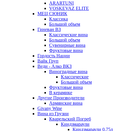
ARARTUNI
VOSKEVAZ ELITE
МЕЦ СЮНИК
Классика
Большой объем
Гиневан ВЗ
Классические вина
Большой объем
Сувенирные вина
Фруктовые вина
Гордость Нации
Вайк Груп
Веди - Алко ВКЗ
Виноградные вина
Классические
Большой объем
Фруктовые вина
В керамике
Другие Производители
Армянские вина
Givany Wine
Вина из Грузии
Кварельский Погреб
Киндзмараули
Киндзмараули 0,75л