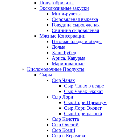
Полуфабрикаты
Эксклюзивные закуски
Мини-рулеты
Сыровяленая вырезка
Говядина сыровяленая
Свинина сыровяленая
Мясные Консервации
Готовые блюда и обеды
Долма
Хаш. Рубец
Ариса. Кавурма
Маринованные
Кисломолочные Продукты
Сыры
Сыр Чанах
Сыр Чанах в ведре
Сыр Чанах Экокат
Сыр Лори
Сыр Лори Премиум
Сыр Лори Экокат
Сыр Лори разный
Сыр Качотта
Сыр Овечий
Сыр Козий
Сыр в Керамике