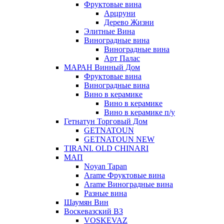
Фруктовые вина
Арцруни
Дерево Жизни
Элитные Вина
Виноградные вина
Виноградные вина
Арт Палас
МАРАН Винный Дом
Фруктовые вина
Виноградные вина
Вино в керамике
Вино в керамике
Вино в керамике п/у
Гетнатун Торговый Дом
GETNATOUN
GETNATOUN NEW
TIRANI. OLD CHINARI
МАП
Noyan Tapan
Arame Фруктовые вина
Arame Виноградные вина
Разные вина
Шаумян Вин
Воскевазский ВЗ
VOSKEVAZ