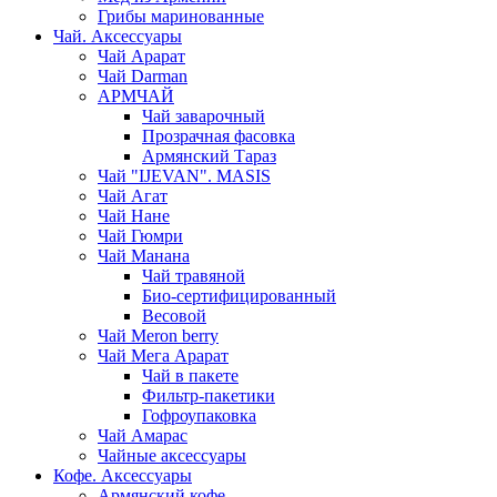
Грибы маринованные
Чай. Аксессуары
Чай Арарат
Чай Darman
АРМЧАЙ
Чай заварочный
Прозрачная фасовка
Армянский Тараз
Чай "IJEVAN". MASIS
Чай Агат
Чай Нане
Чай Гюмри
Чай Манана
Чай травяной
Био-сертифицированный
Весовой
Чай Meron berry
Чай Мега Арарат
Чай в пакете
Фильтр-пакетики
Гофроупаковка
Чай Амарас
Чайные аксессуары
Кофе. Аксессуары
Армянский кофе