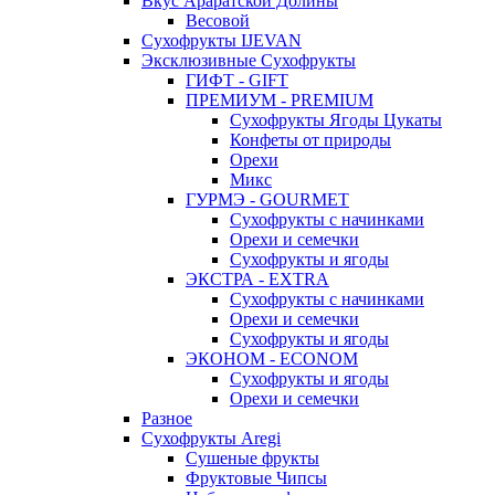
Вкус Араратской Долины
Весовой
Сухофрукты IJEVAN
Эксклюзивные Сухофрукты
ГИФТ - GIFT
ПРЕМИУМ - PREMIUM
Сухофрукты Ягоды Цукаты
Конфеты от природы
Орехи
Микс
ГУРМЭ - GOURMET
Сухофрукты с начинками
Орехи и семечки
Сухофрукты и ягоды
ЭКСТРА - EXTRA
Сухофрукты с начинками
Орехи и семечки
Сухофрукты и ягоды
ЭКОНОМ - ECONOM
Сухофрукты и ягоды
Орехи и семечки
Разное
Сухофрукты Aregi
Сушеные фрукты
Фруктовые Чипсы