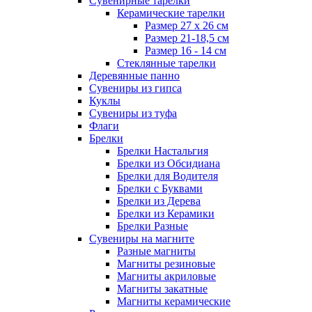
Сувенирные тарелки
Керамические тарелки
Размер 27 х 26 см
Размер 21-18,5 см
Размер 16 - 14 см
Стеклянные тарелки
Деревянные панно
Сувениры из гипса
Куклы
Сувениры из туфа
Флаги
Брелки
Брелки Настальгия
Брелки из Обсидиана
Брелки для Водителя
Брелки с Буквами
Брелки из Дерева
Брелки из Керамики
Брелки Разные
Сувениры на магните
Разные магниты
Магниты резиновые
Магниты акриловые
Магниты закатные
Магниты керамические