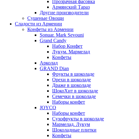
Прозрачная фасовка
Армянский Тараз
Другие производители
Сушеные Овощи
Сладости из Армении
Конфеты из Армении
Sonuar. Mark Sevouni
Grand Candy
Набор Конфет
Лукум. Мармелад
Конфеты
Арколад
GRAND Dian
Фрукты в шоколаде
Орехи в шоколаде
Драже в шоколаде
ШокоХит в шоколаде
Семечки в шоколаде
Наборы конфет
JOYCO
Наборы конфет
Сухофрукты в шоколаде
Мармелад. Лукум
Шоколадные плитки
Конфеты