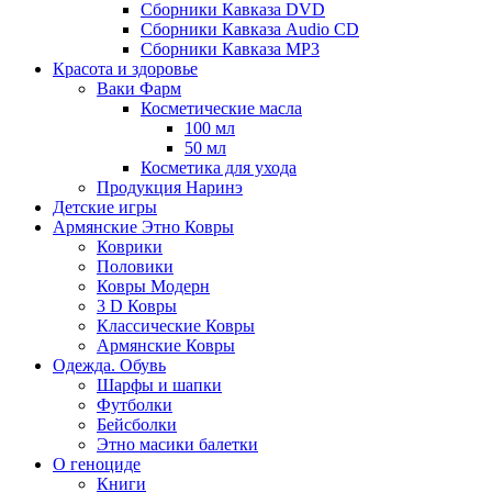
Сборники Кавказа DVD
Сборники Кавказа Audio CD
Сборники Кавказа MP3
Красота и здоровье
Ваки Фарм
Косметические масла
100 мл
50 мл
Косметика для ухода
Продукция Наринэ
Детские игры
Армянские Этно Ковры
Коврики
Половики
Ковры Модерн
3 D Ковры
Классические Ковры
Армянские Ковры
Одежда. Обувь
Шарфы и шапки
Футболки
Бейсболки
Этно масики балетки
О геноциде
Книги