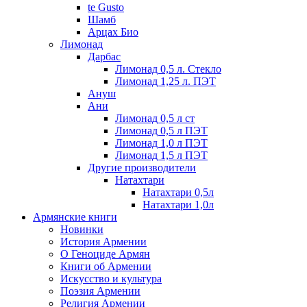
te Gusto
Шамб
Арцах Био
Лимонад
Дарбас
Лимонад 0,5 л. Стекло
Лимонад 1,25 л. ПЭТ
Ануш
Ани
Лимонад 0,5 л ст
Лимонад 0,5 л ПЭТ
Лимонад 1,0 л ПЭТ
Лимонад 1,5 л ПЭТ
Другие производители
Натахтари
Натахтари 0,5л
Натахтари 1,0л
Армянские книги
Новинки
История Армении
О Геноциде Армян
Книги об Армении
Иcкусство и культура
Поэзия Армении
Религия Армении