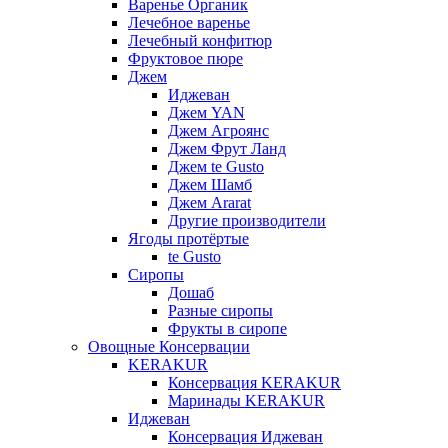
Варенье Органик
Лечебное варенье
Лечебный конфитюр
Фруктовое пюре
Джем
Иджеван
Джем YAN
Джем Агроянс
Джем Фрут Ланд
Джем te Gusto
Джем Шамб
Джем Ararat
Другие производители
Ягоды протёртые
te Gusto
Сиропы
Дошаб
Разные сиропы
Фрукты в сиропе
Овощные Консервации
KERAKUR
Консервация KERAKUR
Маринады KERAKUR
Иджеван
Консервация Иджеван