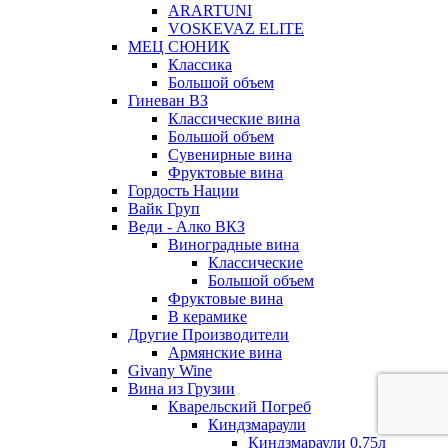
ARARTUNI
VOSKEVAZ ELITE
МЕЦ СЮНИК
Классика
Большой объем
Гиневан ВЗ
Классические вина
Большой объем
Сувенирные вина
Фруктовые вина
Гордость Нации
Вайк Груп
Веди - Алко ВКЗ
Виноградные вина
Классические
Большой объем
Фруктовые вина
В керамике
Другие Производители
Армянские вина
Givany Wine
Вина из Грузии
Кварельский Погреб
Киндзмараули
Киндзмараули 0,75л