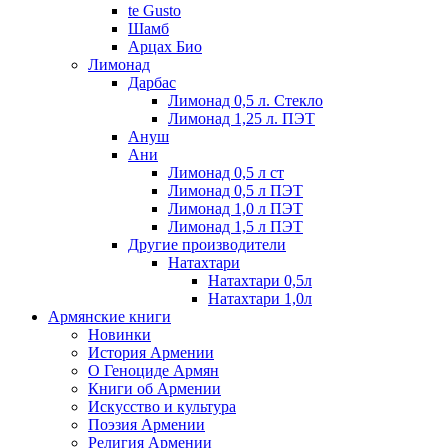
te Gusto
Шамб
Арцах Био
Лимонад
Дарбас
Лимонад 0,5 л. Стекло
Лимонад 1,25 л. ПЭТ
Ануш
Ани
Лимонад 0,5 л ст
Лимонад 0,5 л ПЭТ
Лимонад 1,0 л ПЭТ
Лимонад 1,5 л ПЭТ
Другие производители
Натахтари
Натахтари 0,5л
Натахтари 1,0л
Армянские книги
Новинки
История Армении
О Геноциде Армян
Книги об Армении
Иcкусство и культура
Поэзия Армении
Религия Армении