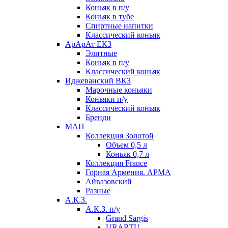
Коньяк в п/у
Коньяк в тубе
Спиртные напитки
Классический коньяк
АрАрАт ЕКЗ
Элитные
Коньяк в п/у
Классический коньяк
Иджеванский ВКЗ
Марочные коньяки
Коньяки п/у
Классический коньяк
Бренди
МАП
Коллекция Золотой
Объем 0,5 л
Коньяк 0,7 л
Коллекция France
Горная Армения. АРМА
Айвазовский
Разные
А.К.З.
А.К.З. п/у
Grand Sargis
URARTU