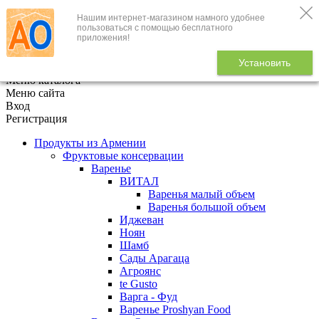
Нашим интернет-магазином намного удобнее
+7 (495) 646-888-1
пользоваться с помощью бесплатного
приложения!
В корзине
0
товаров
Установить
x
Меню каталога
Меню сайта
Вход
Регистрация
Продукты из Армении
Фруктовые консервации
Варенье
ВИТАЛ
Варенья малый объем
Варенья большой объем
Иджеван
Ноян
Шамб
Сады Арагаца
Агроянс
te Gusto
Варга - Фуд
Варенье Proshyan Food