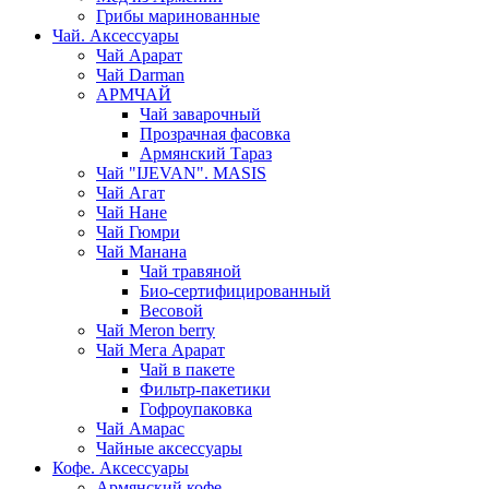
Грибы маринованные
Чай. Аксессуары
Чай Арарат
Чай Darman
АРМЧАЙ
Чай заварочный
Прозрачная фасовка
Армянский Тараз
Чай "IJEVAN". MASIS
Чай Агат
Чай Нане
Чай Гюмри
Чай Манана
Чай травяной
Био-сертифицированный
Весовой
Чай Meron berry
Чай Мега Арарат
Чай в пакете
Фильтр-пакетики
Гофроупаковка
Чай Амарас
Чайные аксессуары
Кофе. Аксессуары
Армянский кофе