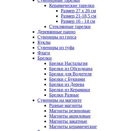
Сувенирные тарелки
Керамические тарелки
Размер 27 х 26 см
Размер 21-18,5 см
Размер 16 - 14 см
Стеклянные тарелки
Деревянные панно
Сувениры из гипса
Куклы
Сувениры из туфа
Флаги
Брелки
Брелки Настальгия
Брелки из Обсидиана
Брелки для Водителя
Брелки с Буквами
Брелки из Дерева
Брелки из Керамики
Брелки Разные
Сувениры на магните
Разные магниты
Магниты резиновые
Магниты акриловые
Магниты закатные
Магниты керамические