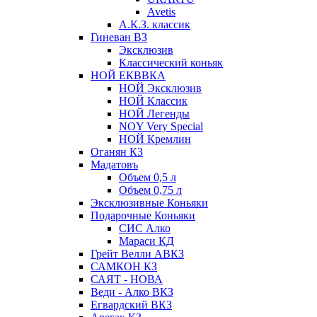
Avetis
А.К.З. классик
Гиневан ВЗ
Эксклюзив
Классический коньяк
НОЙ ЕКВВКА
НОЙ Эксклюзив
НОЙ Классик
НОЙ Легенды
NOY Very Speсial
НОЙ Кремлин
Оганян КЗ
Мадатовъ
Объем 0,5 л
Объем 0,75 л
Эксклюзивные Коньяки
Подарочные Коньяки
СИС Алко
Мараси КД
Грейт Велли АВКЗ
САМКОН КЗ
САЯТ - НОВА
Веди - Алко ВКЗ
Егвардский ВКЗ