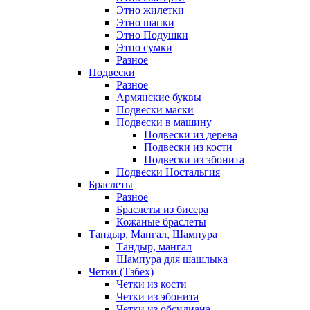
Этно жилетки
Этно шапки
Этно Подушки
Этно сумки
Разное
Подвески
Разное
Армянские буквы
Подвески маски
Подвески в машину
Подвески из дерева
Подвески из кости
Подвески из эбонита
Подвески Ностальгия
Браслеты
Разное
Браслеты из бисера
Кожаные браслеты
Тандыр, Мангал, Шампура
Тандыр, мангал
Шампура для шашлыка
Четки (Тзбех)
Четки из кости
Четки из эбонита
Четки из обсидиана