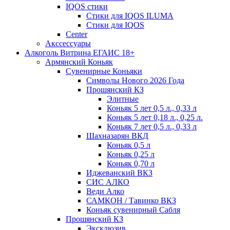
IQOS стики
Стики для IQOS ILUMA
Стики для IQOS
Сenter
Акссессуары
Алкоголь Витрина ЕГАИС 18+
Армянский Коньяк
Сувенирные Коньяки
Символы Нового 2026 Года
Прошянский КЗ
Элитные
Коньяк 5 лет 0,5 л., 0,33 л
Коньяк 5 лет 0,18 л., 0,25 л.
Коньяк 7 лет 0,5 л., 0,33 л
Шахназарян ВКД
Коньяк 0,5 л
Коньяк 0,25 л
Коньяк 0,70 л
Иджеванский ВКЗ
СИС АЛКО
Веди Алко
САМКОН / Тавинко ВКЗ
Коньяк сувенирный Сабля
Прошянский КЗ
Эксклюзив