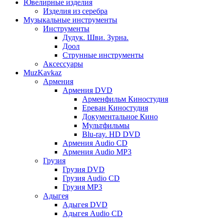
Ювелирные изделия
Изделия из серебра
Музыкальные инструменты
Инструменты
Дудук. Шви. Зурна.
Доол
Струнные инструменты
Аксессуары
MuzKavkaz
Армения
Армения DVD
Арменфильм Киностудия
Ереван Киностудия
Документальное Кино
Мультфильмы
Blu-ray. HD DVD
Армения Audio CD
Армения Audio MP3
Грузия
Грузия DVD
Грузия Audio CD
Грузия MP3
Адыгея
Адыгея DVD
Адыгея Audio CD