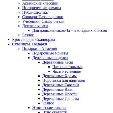
Армянские классики
Исторические романы
Публицистика
Словари. Разговорники
Учебники. Самоучители
Детские книги
Для дошкольников<br> и младших классов
Разное
Кроссворды. Сканворды
Сувениры. Подарки
Подарки – Армения
Подарочные монеты
Деревянные изделия
Деревянные часы
Часы настольные
Часы настенные
Деревянные Храмы
Подставки для напитков
Деревянные Тарелки
Деревянные Вазы
Деревянные Кресты
Деревянные Гранаты
Разное
Этнические товары
Этно скатерти