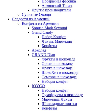
Прозрачная фасовка
Армянский Тараз
Другие производители
Сушеные Овощи
Сладости из Армении
Конфеты из Армении
Sonuar. Mark Sevouni
Grand Candy
Набор Конфет
Лукум. Мармелад
Конфеты
Арколад
GRAND Dian
Фрукты в шоколаде
Орехи в шоколаде
Драже в шоколаде
ШокоХит в шоколаде
Семечки в шоколаде
Наборы конфет
JOYCO
Наборы конфет
Сухофрукты в шоколаде
Мармелад. Лукум
Шоколадные плитки
Конфеты