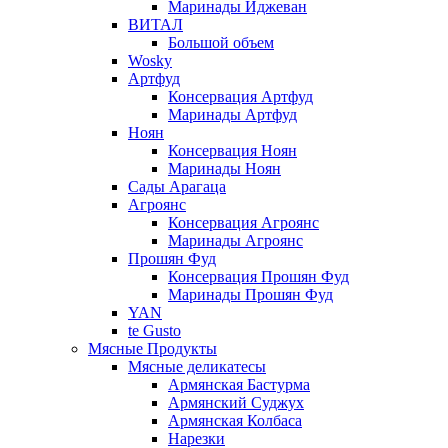
Маринады Иджеван
ВИТАЛ
Большой объем
Wosky
Артфуд
Консервация Артфуд
Маринады Артфуд
Ноян
Консервация Ноян
Маринады Ноян
Сады Арагаца
Агроянс
Консервация Агроянс
Маринады Агроянс
Прошян Фуд
Консервация Прошян Фуд
Маринады Прошян Фуд
YAN
te Gusto
Мясные Продукты
Мясные деликатесы
Армянская Бастурма
Армянский Суджух
Армянская Колбаса
Нарезки