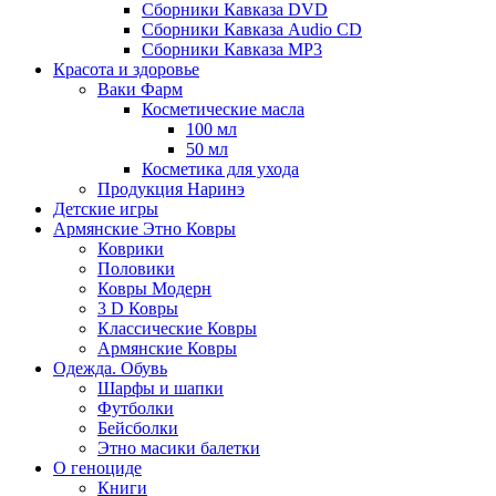
Сборники Кавказа DVD
Сборники Кавказа Audio CD
Сборники Кавказа MP3
Красота и здоровье
Ваки Фарм
Косметические масла
100 мл
50 мл
Косметика для ухода
Продукция Наринэ
Детские игры
Армянские Этно Ковры
Коврики
Половики
Ковры Модерн
3 D Ковры
Классические Ковры
Армянские Ковры
Одежда. Обувь
Шарфы и шапки
Футболки
Бейсболки
Этно масики балетки
О геноциде
Книги