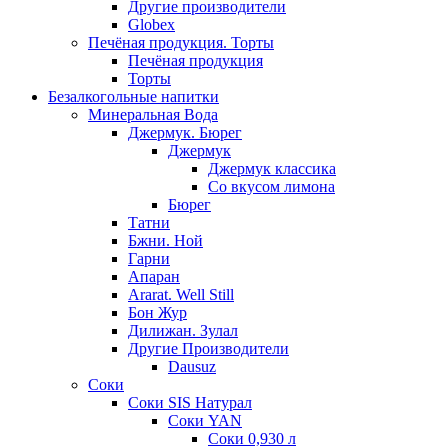
Другие производители
Globex
Печёная продукция. Торты
Печёная продукция
Торты
Безалкогольные напитки
Минеральная Вода
Джермук. Бюрег
Джермук
Джермук классика
Со вкусом лимона
Бюрег
Татни
Бжни. Ной
Гарни
Апаран
Ararat. Well Still
Бон Жур
Дилижан. Зулал
Другие Производители
Dausuz
Соки
Соки SIS Натурал
Соки YAN
Соки 0,930 л