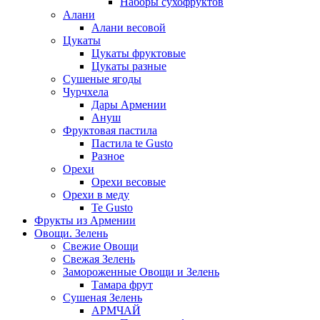
Наборы сухофруктов
Алани
Алани весовой
Цукаты
Цукаты фруктовые
Цукаты разные
Сушеные ягоды
Чурчхела
Дары Армении
Ануш
Фруктовая пастила
Пастила te Gusto
Разное
Орехи
Орехи весовые
Орехи в меду
Te Gusto
Фрукты из Армении
Овощи. Зелень
Свежие Овощи
Свежая Зелень
Замороженные Овощи и Зелень
Тамара фрут
Сушеная Зелень
АРМЧАЙ