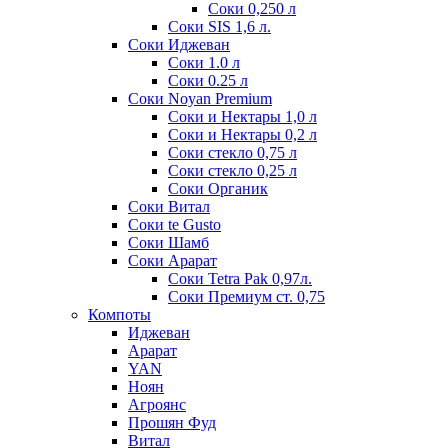
Соки 0,250 л
Соки SIS 1,6 л.
Соки Иджеван
Соки 1.0 л
Соки 0.25 л
Соки Noyan Premium
Соки и Нектары 1,0 л
Соки и Нектары 0,2 л
Соки стекло 0,75 л
Соки стекло 0,25 л
Соки Органик
Соки Витал
Соки te Gusto
Соки Шамб
Соки Арарат
Соки Tetra Pak 0,97л.
Соки Премиум ст. 0,75
Компоты
Иджеван
Арарат
YAN
Ноян
Агроянс
Прошян Фуд
Витал