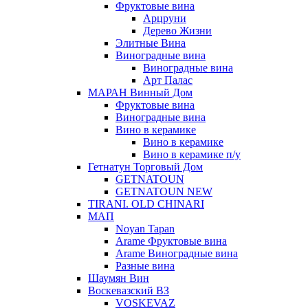
Фруктовые вина
Арцруни
Дерево Жизни
Элитные Вина
Виноградные вина
Виноградные вина
Арт Палас
МАРАН Винный Дом
Фруктовые вина
Виноградные вина
Вино в керамике
Вино в керамике
Вино в керамике п/у
Гетнатун Торговый Дом
GETNATOUN
GETNATOUN NEW
TIRANI. OLD CHINARI
МАП
Noyan Tapan
Arame Фруктовые вина
Arame Виноградные вина
Разные вина
Шаумян Вин
Воскевазский ВЗ
VOSKEVAZ