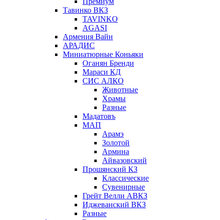
Премиум
Тавинко ВКЗ
TAVINKO
AGASI
Армения Вайн
АРАДИС
Миниатюрные Коньяки
Оганян Бренди
Мараси КД
СИС АЛКО
Животные
Храмы
Разные
Мадатовъ
МАП
Арамэ
Золотой
Армина
Айвазовский
Прошянский КЗ
Классические
Сувенирные
Грейт Велли АВКЗ
Иджеванский ВКЗ
Разные