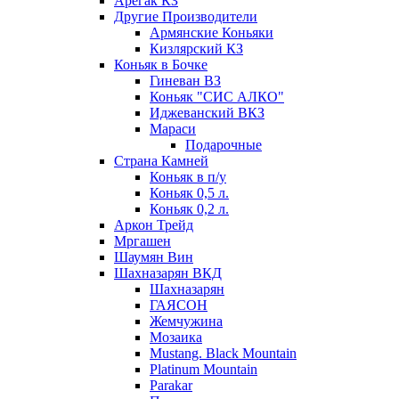
Арегак КЗ
Другие Производители
Армянские Коньяки
Кизлярский КЗ
Коньяк в Бочке
Гиневан ВЗ
Коньяк "СИС АЛКО"
Иджеванский ВКЗ
Мараси
Подарочные
Страна Камней
Коньяк в п/у
Коньяк 0,5 л.
Коньяк 0,2 л.
Аркон Трейд
Мргашен
Шаумян Вин
Шахназарян ВКД
Шахназарян
ГАЯСОН
Жемчужина
Мозаика
Mustang. Black Mountain
Platinum Mountain
Parakar