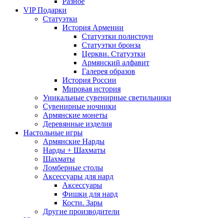
Разное
VIP Подарки
Статуэтки
История Армении
Статуэтки полистоун
Статуэтки бронза
Церкви. Статуэтки
Армянский алфавит
Галерея образов
История России
Мировая история
Уникальные сувенирные светильники
Сувенирные ночники
Армянские монеты
Деревянные изделия
Настольные игры
Армянские Нарды
Нарды + Шахматы
Шахматы
Ломберные столы
Аксессуары для нард
Аксессуары
Фишки для нард
Кости. Зары
Другие производители