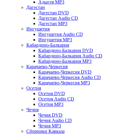
Адыгея MP3
Дагестан
Дагестан DVD
Дагестан Audio CD
Дагестан MP3
Ингушетия
Ингушетия Audio CD
Ингушетия MP3
Кабардино-Балкария
Кабардино-Балкария DVD
Кабардино-Балкария Audio CD
Кабардино-Балкария MP3
Карачаево-Черкесия
Карачаево-Черкесия DVD
Карачаево-Черкесия Audio CD
Карачаево-Черкесия MP3
Осетия
Осетия DVD
Осетия Audio CD
Осетия MP3
Чечня
Чечня DVD
Чечня Audio CD
Чечня MP3
Сборники Кавказа