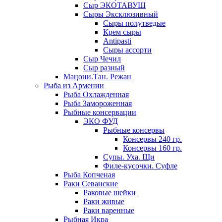
Сыр ЭКОТАВУШ
Сыры Эксклюзивный
Сыры полутведые
Крем сыры
Antipasti
Сыры ассорти
Сыр Чечил
Сыр разный
Мацони.Тан. Режан
Рыба из Армении
Рыба Охлажденная
Рыба Замороженная
Рыбные консервации
ЭКО ФУД
Рыбные консервы
Консервы 240 гр.
Консервы 160 гр.
Супы. Уха. Щи
Филе-кусочки. Суфле
Рыба Копченая
Раки Севанские
Раковые шейки
Раки живые
Раки варенные
Рыбная Икра