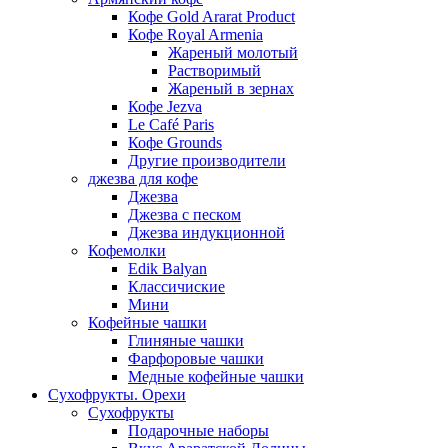
Кофе Gold Ararat Product
Кофе Royal Armenia
Жареный молотый
Растворимый
Жареный в зернах
Кофе Jezva
Le Café Paris
Кофе Grounds
Другие производители
джезва для кофе
Джезва
Джезва с песком
Джезва индукционной
Кофемолки
Edik Balyan
Классичиские
Мини
Кофейные чашки
Глиняные чашки
Фарфоровые чашки
Медные кофейные чашки
Сухофрукты. Орехи
Сухофрукты
Подарочные наборы