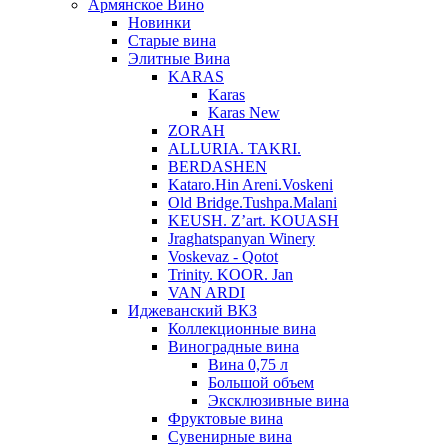
Армянское Вино
Новинки
Старые вина
Элитные Вина
KARAS
Karas
Karas New
ZORAH
ALLURIA. TAKRI.
BERDASHEN
Kataro.Hin Areni.Voskeni
Old Bridge.Tushpa.Malani
KEUSH. Z’art. KOUASH
Jraghatspanyan Winery
Voskevaz - Qotot
Trinity. KOOR. Jan
VAN ARDI
Иджеванский ВКЗ
Коллекционные вина
Виноградные вина
Вина 0,75 л
Большой объем
Эксклюзивные вина
Фруктовые вина
Cувенирные вина