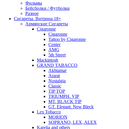
Фильмы
Бейсболки / Футболки
Разное
Сигареты. Витрина 18+
Армянские Сигареты
Cigaronne
Cigaronne
Tattoo by Cigaronne
Center
AMG
5th Street
Mackintosh
GRAND TABACCO
Akhtamar
Ararat
Nostalgia
Classic
TIP TOP
TRIUMPH. VIP
MT. BLACK TIP
GT. Elegant. New Bleck
Lex Tobacco
MORION
SOPRANO, LEX, ALEX
Karelia and others