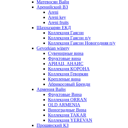
Матевосян Вайн
Аренийский ВЗ
Areni
Areni key
Areni fruits
Шахназарян ЕКД
Коллекция Гаясон
Коллекция Гаясон п/у
Коллекция Гаясон Новогодняя п/у
Gevorkian winery
Сувенирные вина
Фруктовые вина
АРИАЦ. АНАИС
Коллекция КОРОНА
Коллекция Геворкян
Крепленые вина
Абрикосовый Бренди
Армения Вайн
Фруктовые Вина
Коллекция ORRAN
OLD ARMENIA
Виноградные Вина
Коллекция TAKAR
Коллекция YEREVAN
Прошянский КЗ