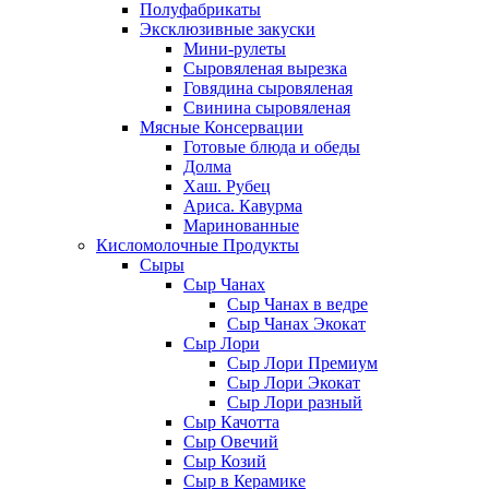
Полуфабрикаты
Эксклюзивные закуски
Мини-рулеты
Сыровяленая вырезка
Говядина сыровяленая
Свинина сыровяленая
Мясные Консервации
Готовые блюда и обеды
Долма
Хаш. Рубец
Ариса. Кавурма
Маринованные
Кисломолочные Продукты
Сыры
Сыр Чанах
Сыр Чанах в ведре
Сыр Чанах Экокат
Сыр Лори
Сыр Лори Премиум
Сыр Лори Экокат
Сыр Лори разный
Сыр Качотта
Сыр Овечий
Сыр Козий
Сыр в Керамике