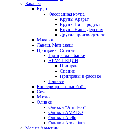
Бакалея
Крупы
Фасованная крупа
Крупы Арарат
Крупы Нат Продукт
Крупы Наша Деревня
Другие производители
Макароны
Лаваш. Матнакаш
Приправы. Специи
Приправы в банке
АРМСПЕЦИИ
Приправы
Специи
Приправы в фасовке
Hamove
Консервированные бобы
Соусы
Масло
Оливки
Оливки "Arm Eco"
Оливки AMADO
Оливки Aiello
Оливки Armenium
Мед из Армении