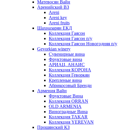
Матевосян Вайн
Аренийский ВЗ
Areni
Areni key
Areni fruits
Шахназарян ЕКД
Коллекция Гаясон
Коллекция Гаясон п/у
Коллекция Гаясон Новогодняя п/у
Gevorkian winery
Сувенирные вина
Фруктовые вина
АРИАЦ. АНАИС
Коллекция КОРОНА
Коллекция Геворкян
Крепленые вина
Абрикосовый Бренди
Армения Вайн
Фруктовые Вина
Коллекция ORRAN
OLD ARMENIA
Виноградные Вина
Коллекция TAKAR
Коллекция YEREVAN
Прошянский КЗ