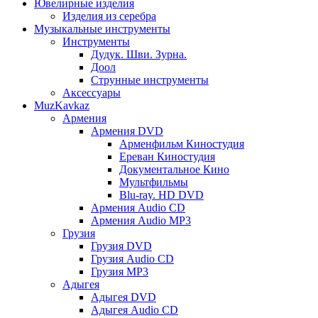
Ювелирные изделия
Изделия из серебра
Музыкальные инструменты
Инструменты
Дудук. Шви. Зурна.
Доол
Струнные инструменты
Аксессуары
MuzKavkaz
Армения
Армения DVD
Арменфильм Киностудия
Ереван Киностудия
Документальное Кино
Мультфильмы
Blu-ray. HD DVD
Армения Audio CD
Армения Audio MP3
Грузия
Грузия DVD
Грузия Audio CD
Грузия MP3
Адыгея
Адыгея DVD
Адыгея Audio CD