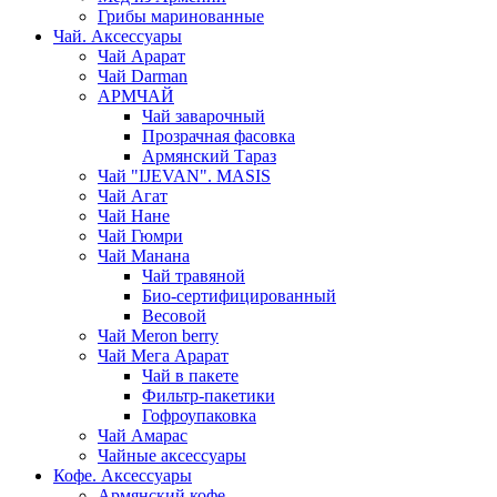
Грибы маринованные
Чай. Аксессуары
Чай Арарат
Чай Darman
АРМЧАЙ
Чай заварочный
Прозрачная фасовка
Армянский Тараз
Чай "IJEVAN". MASIS
Чай Агат
Чай Нане
Чай Гюмри
Чай Манана
Чай травяной
Био-сертифицированный
Весовой
Чай Meron berry
Чай Мега Арарат
Чай в пакете
Фильтр-пакетики
Гофроупаковка
Чай Амарас
Чайные аксессуары
Кофе. Аксессуары
Армянский кофе