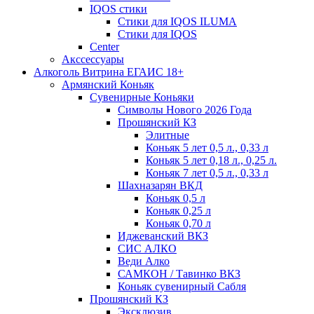
IQOS стики
Стики для IQOS ILUMA
Стики для IQOS
Сenter
Акссессуары
Алкоголь Витрина ЕГАИС 18+
Армянский Коньяк
Сувенирные Коньяки
Символы Нового 2026 Года
Прошянский КЗ
Элитные
Коньяк 5 лет 0,5 л., 0,33 л
Коньяк 5 лет 0,18 л., 0,25 л.
Коньяк 7 лет 0,5 л., 0,33 л
Шахназарян ВКД
Коньяк 0,5 л
Коньяк 0,25 л
Коньяк 0,70 л
Иджеванский ВКЗ
СИС АЛКО
Веди Алко
САМКОН / Тавинко ВКЗ
Коньяк сувенирный Сабля
Прошянский КЗ
Эксклюзив