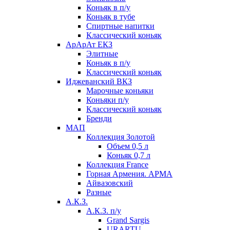
Коньяк в п/у
Коньяк в тубе
Спиртные напитки
Классический коньяк
АрАрАт ЕКЗ
Элитные
Коньяк в п/у
Классический коньяк
Иджеванский ВКЗ
Марочные коньяки
Коньяки п/у
Классический коньяк
Бренди
МАП
Коллекция Золотой
Объем 0,5 л
Коньяк 0,7 л
Коллекция France
Горная Армения. АРМА
Айвазовский
Разные
А.К.З.
А.К.З. п/у
Grand Sargis
URARTU