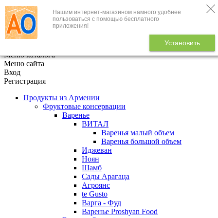
Нашим интернет-магазином намного удобнее
+7 (495) 646-888-1
пользоваться с помощью бесплатного
приложения!
В корзине
0
товаров
Установить
x
Меню каталога
Меню сайта
Вход
Регистрация
Продукты из Армении
Фруктовые консервации
Варенье
ВИТАЛ
Варенья малый объем
Варенья большой объем
Иджеван
Ноян
Шамб
Сады Арагаца
Агроянс
te Gusto
Варга - Фуд
Варенье Proshyan Food