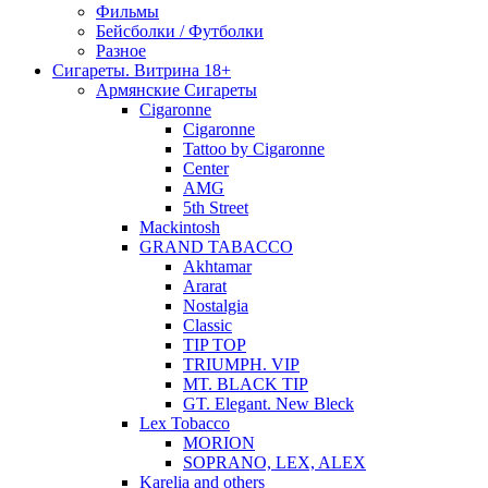
Фильмы
Бейсболки / Футболки
Разное
Сигареты. Витрина 18+
Армянские Сигареты
Cigaronne
Cigaronne
Tattoo by Cigaronne
Center
AMG
5th Street
Mackintosh
GRAND TABACCO
Akhtamar
Ararat
Nostalgia
Classic
TIP TOP
TRIUMPH. VIP
MT. BLACK TIP
GT. Elegant. New Bleck
Lex Tobacco
MORION
SOPRANO, LEX, ALEX
Karelia and others