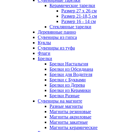
Сувенирные тарелки
Керамические тарелки
Размер 27 х 26 см
Размер 21-18,5 см
Размер 16 - 14 см
Стеклянные тарелки
Деревянные панно
Сувениры из гипса
Куклы
Сувениры из туфа
Флаги
Брелки
Брелки Настальгия
Брелки из Обсидиана
Брелки для Водителя
Брелки с Буквами
Брелки из Дерева
Брелки из Керамики
Брелки Разные
Сувениры на магните
Разные магниты
Магниты резиновые
Магниты акриловые
Магниты закатные
Магниты керамические