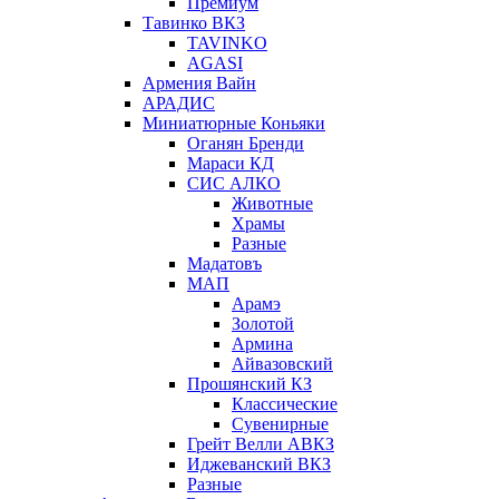
Премиум
Тавинко ВКЗ
TAVINKO
AGASI
Армения Вайн
АРАДИС
Миниатюрные Коньяки
Оганян Бренди
Мараси КД
СИС АЛКО
Животные
Храмы
Разные
Мадатовъ
МАП
Арамэ
Золотой
Армина
Айвазовский
Прошянский КЗ
Классические
Сувенирные
Грейт Велли АВКЗ
Иджеванский ВКЗ
Разные