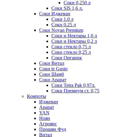
Соки 0,250 л
Соки SIS 1,6 л.
Соки Иджеван
Соки 1.0 л
Соки 0.25 л
Соки Noyan Premium
Соки и Нектары 1,0 л
Соки и Нектары 0,2 л
Соки стекло 0,75 л
Соки стекло 0,25 л
Соки Органик
Соки Витал
Соки te Gusto
Соки Шамб
Соки Арарат
Соки Tetra Pak 0,97л.
Соки Премиум ст. 0,75
Компоты
Иджеван
Арарат
YAN
Ноян
Агроянс
Прошян Фуд
Витал