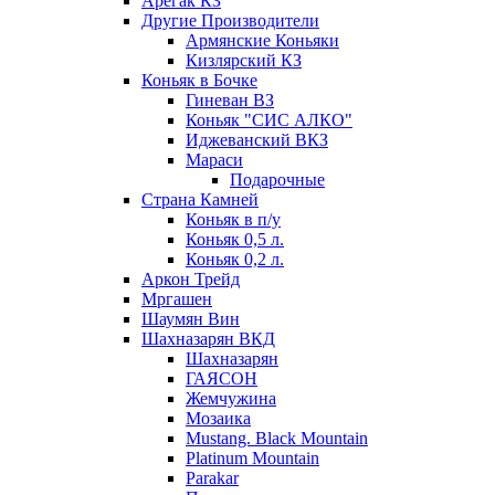
Арегак КЗ
Другие Производители
Армянские Коньяки
Кизлярский КЗ
Коньяк в Бочке
Гиневан ВЗ
Коньяк "СИС АЛКО"
Иджеванский ВКЗ
Мараси
Подарочные
Страна Камней
Коньяк в п/у
Коньяк 0,5 л.
Коньяк 0,2 л.
Аркон Трейд
Мргашен
Шаумян Вин
Шахназарян ВКД
Шахназарян
ГАЯСОН
Жемчужина
Мозаика
Mustang. Black Mountain
Platinum Mountain
Parakar