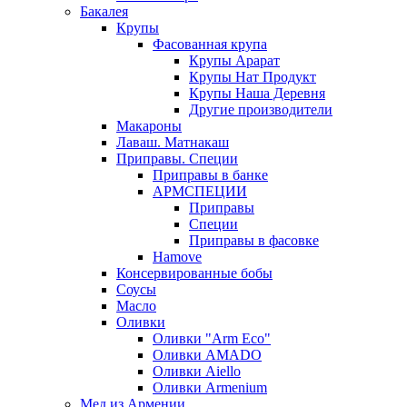
Бакалея
Крупы
Фасованная крупа
Крупы Арарат
Крупы Нат Продукт
Крупы Наша Деревня
Другие производители
Макароны
Лаваш. Матнакаш
Приправы. Специи
Приправы в банке
АРМСПЕЦИИ
Приправы
Специи
Приправы в фасовке
Hamove
Консервированные бобы
Соусы
Масло
Оливки
Оливки "Arm Eco"
Оливки AMADO
Оливки Aiello
Оливки Armenium
Мед из Армении