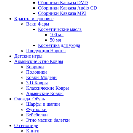
Сборники Кавказа DVD
Сборники Кавказа Audio CD
Сборники Кавказа MP3
Красота и здоровье
Ваки Фарм
Косметические масла
100 мл
50 мл
Косметика для ухода
Продукция Наринэ
Детские игры
Армянские Этно Ковры
Коврики
Половики
Ковры Модерн
3 D Ковры
Классические Ковры
Армянские Ковры
Одежда. Обувь
Шарфы и шапки
Футболки
Бейсболки
Этно масики балетки
О геноциде
Книги