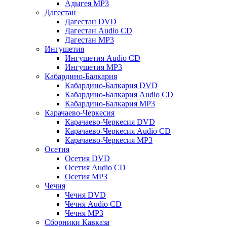
Адыгея MP3
Дагестан
Дагестан DVD
Дагестан Audio CD
Дагестан MP3
Ингушетия
Ингушетия Audio CD
Ингушетия MP3
Кабардино-Балкария
Кабардино-Балкария DVD
Кабардино-Балкария Audio CD
Кабардино-Балкария MP3
Карачаево-Черкесия
Карачаево-Черкесия DVD
Карачаево-Черкесия Audio CD
Карачаево-Черкесия MP3
Осетия
Осетия DVD
Осетия Audio CD
Осетия MP3
Чечня
Чечня DVD
Чечня Audio CD
Чечня MP3
Сборники Кавказа