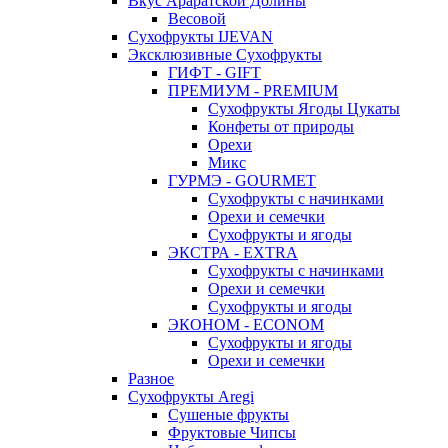
Вкус Араратской Долины
Весовой
Сухофрукты IJEVAN
Эксклюзивные Сухофрукты
ГИФТ - GIFT
ПРЕМИУМ - PREMIUM
Сухофрукты Ягоды Цукаты
Конфеты от природы
Орехи
Микс
ГУРМЭ - GOURMET
Сухофрукты с начинками
Орехи и семечки
Сухофрукты и ягоды
ЭКСТРА - EXTRA
Сухофрукты с начинками
Орехи и семечки
Сухофрукты и ягоды
ЭКОНОМ - ECONOM
Сухофрукты и ягоды
Орехи и семечки
Разное
Сухофрукты Aregi
Сушеные фрукты
Фруктовые Чипсы