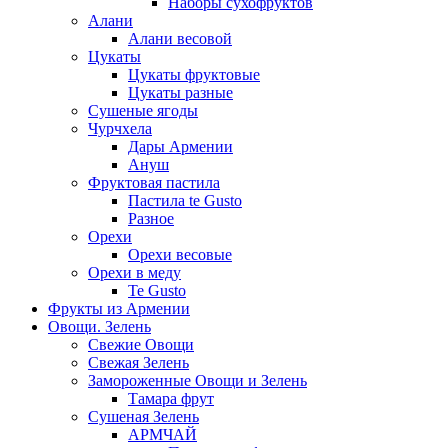
Наборы сухофруктов
Алани
Алани весовой
Цукаты
Цукаты фруктовые
Цукаты разные
Сушеные ягоды
Чурчхела
Дары Армении
Ануш
Фруктовая пастила
Пастила te Gusto
Разное
Орехи
Орехи весовые
Орехи в меду
Te Gusto
Фрукты из Армении
Овощи. Зелень
Свежие Овощи
Свежая Зелень
Замороженные Овощи и Зелень
Тамара фрут
Сушеная Зелень
АРМЧАЙ