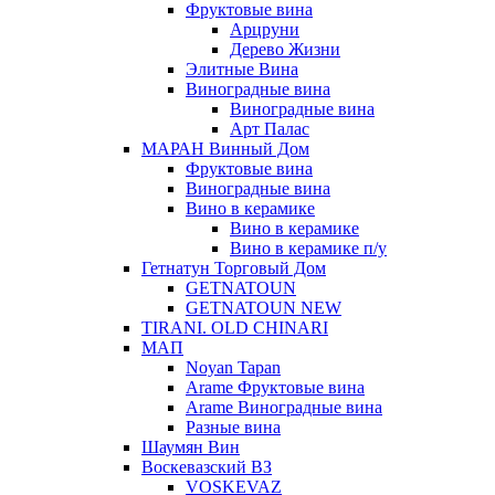
Фруктовые вина
Арцруни
Дерево Жизни
Элитные Вина
Виноградные вина
Виноградные вина
Арт Палас
МАРАН Винный Дом
Фруктовые вина
Виноградные вина
Вино в керамике
Вино в керамике
Вино в керамике п/у
Гетнатун Торговый Дом
GETNATOUN
GETNATOUN NEW
TIRANI. OLD CHINARI
МАП
Noyan Tapan
Arame Фруктовые вина
Arame Виноградные вина
Разные вина
Шаумян Вин
Воскевазский ВЗ
VOSKEVAZ