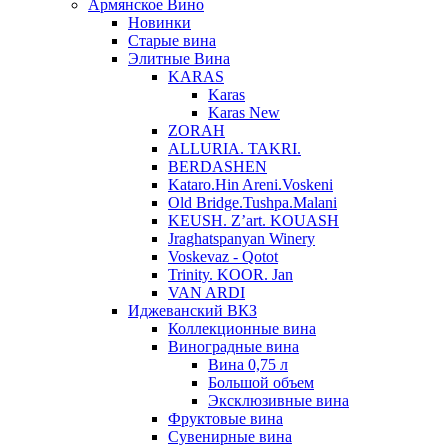
Армянское Вино
Новинки
Старые вина
Элитные Вина
KARAS
Karas
Karas New
ZORAH
ALLURIA. TAKRI.
BERDASHEN
Kataro.Hin Areni.Voskeni
Old Bridge.Tushpa.Malani
KEUSH. Z’art. KOUASH
Jraghatspanyan Winery
Voskevaz - Qotot
Trinity. KOOR. Jan
VAN ARDI
Иджеванский ВКЗ
Коллекционные вина
Виноградные вина
Вина 0,75 л
Большой объем
Эксклюзивные вина
Фруктовые вина
Cувенирные вина