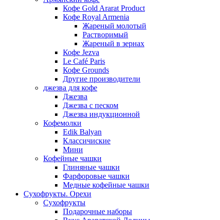
Кофе Gold Ararat Product
Кофе Royal Armenia
Жареный молотый
Растворимый
Жареный в зернах
Кофе Jezva
Le Café Paris
Кофе Grounds
Другие производители
джезва для кофе
Джезва
Джезва с песком
Джезва индукционной
Кофемолки
Edik Balyan
Классичиские
Мини
Кофейные чашки
Глиняные чашки
Фарфоровые чашки
Медные кофейные чашки
Сухофрукты. Орехи
Сухофрукты
Подарочные наборы