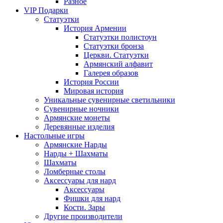
Разное
VIP Подарки
Статуэтки
История Армении
Статуэтки полистоун
Статуэтки бронза
Церкви. Статуэтки
Армянский алфавит
Галерея образов
История России
Мировая история
Уникальные сувенирные светильники
Сувенирные ночники
Армянские монеты
Деревянные изделия
Настольные игры
Армянские Нарды
Нарды + Шахматы
Шахматы
Ломберные столы
Аксессуары для нард
Аксессуары
Фишки для нард
Кости. Зары
Другие производители