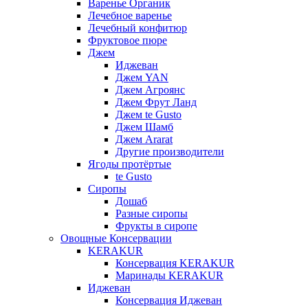
Варенье Органик
Лечебное варенье
Лечебный конфитюр
Фруктовое пюре
Джем
Иджеван
Джем YAN
Джем Агроянс
Джем Фрут Ланд
Джем te Gusto
Джем Шамб
Джем Ararat
Другие производители
Ягоды протёртые
te Gusto
Сиропы
Дошаб
Разные сиропы
Фрукты в сиропе
Овощные Консервации
KERAKUR
Консервация KERAKUR
Маринады KERAKUR
Иджеван
Консервация Иджеван