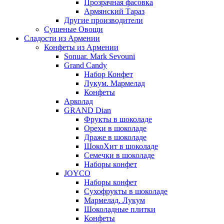
Прозрачная фасовка
Армянский Тараз
Другие производители
Сушеные Овощи
Сладости из Армении
Конфеты из Армении
Sonuar. Mark Sevouni
Grand Candy
Набор Конфет
Лукум. Мармелад
Конфеты
Арколад
GRAND Dian
Фрукты в шоколаде
Орехи в шоколаде
Драже в шоколаде
ШокоХит в шоколаде
Семечки в шоколаде
Наборы конфет
JOYCO
Наборы конфет
Сухофрукты в шоколаде
Мармелад. Лукум
Шоколадные плитки
Конфеты