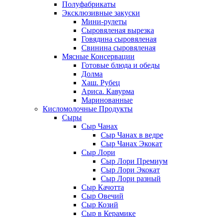
Полуфабрикаты
Эксклюзивные закуски
Мини-рулеты
Сыровяленая вырезка
Говядина сыровяленая
Свинина сыровяленая
Мясные Консервации
Готовые блюда и обеды
Долма
Хаш. Рубец
Ариса. Кавурма
Маринованные
Кисломолочные Продукты
Сыры
Сыр Чанах
Сыр Чанах в ведре
Сыр Чанах Экокат
Сыр Лори
Сыр Лори Премиум
Сыр Лори Экокат
Сыр Лори разный
Сыр Качотта
Сыр Овечий
Сыр Козий
Сыр в Керамике