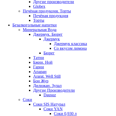
Другие производители
Globex
Печёная продукция. Торты
Печёная продукция
Торты
Безалкогольные напитки
Минеральная Вода
Джермук. Бюрег
Джермук
Джермук классика
Со вкусом лимона
Бюрег
Татни
Бжни. Ной
Гарни
Апаран
Ararat. Well Still
Бон Жур
Дилижан. Зулал
Другие Производители
Dausuz
Соки
Соки SIS Натурал
Соки YAN
Соки 0,930 л