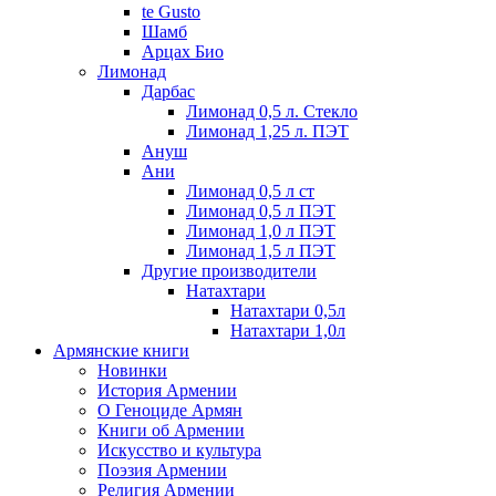
te Gusto
Шамб
Арцах Био
Лимонад
Дарбас
Лимонад 0,5 л. Стекло
Лимонад 1,25 л. ПЭТ
Ануш
Ани
Лимонад 0,5 л ст
Лимонад 0,5 л ПЭТ
Лимонад 1,0 л ПЭТ
Лимонад 1,5 л ПЭТ
Другие производители
Натахтари
Натахтари 0,5л
Натахтари 1,0л
Армянские книги
Новинки
История Армении
О Геноциде Армян
Книги об Армении
Иcкусство и культура
Поэзия Армении
Религия Армении