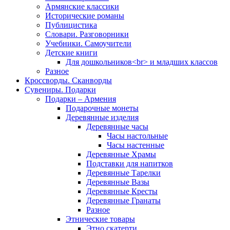
Армянские классики
Исторические романы
Публицистика
Словари. Разговорники
Учебники. Самоучители
Детские книги
Для дошкольников<br> и младших классов
Разное
Кроссворды. Сканворды
Сувениры. Подарки
Подарки – Армения
Подарочные монеты
Деревянные изделия
Деревянные часы
Часы настольные
Часы настенные
Деревянные Храмы
Подставки для напитков
Деревянные Тарелки
Деревянные Вазы
Деревянные Кресты
Деревянные Гранаты
Разное
Этнические товары
Этно скатерти