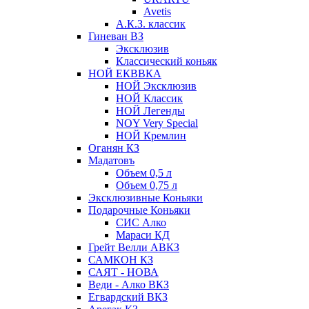
Avetis
А.К.З. классик
Гиневан ВЗ
Эксклюзив
Классический коньяк
НОЙ ЕКВВКА
НОЙ Эксклюзив
НОЙ Классик
НОЙ Легенды
NOY Very Speсial
НОЙ Кремлин
Оганян КЗ
Мадатовъ
Объем 0,5 л
Объем 0,75 л
Эксклюзивные Коньяки
Подарочные Коньяки
СИС Алко
Мараси КД
Грейт Велли АВКЗ
САМКОН КЗ
САЯТ - НОВА
Веди - Алко ВКЗ
Егвардский ВКЗ