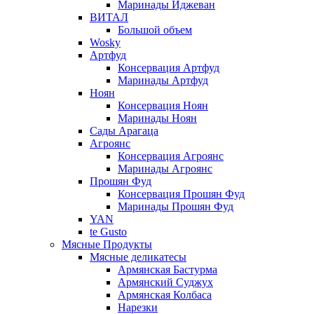
Маринады Иджеван
ВИТАЛ
Большой объем
Wosky
Артфуд
Консервация Артфуд
Маринады Артфуд
Ноян
Консервация Ноян
Маринады Ноян
Сады Арагаца
Агроянс
Консервация Агроянс
Маринады Агроянс
Прошян Фуд
Консервация Прошян Фуд
Маринады Прошян Фуд
YAN
te Gusto
Мясные Продукты
Мясные деликатесы
Армянская Бастурма
Армянский Суджух
Армянская Колбаса
Нарезки