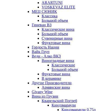
ARARTUNI
VOSKEVAZ ELITE
МЕЦ СЮНИК
Классика
Большой объем
Гиневан ВЗ
Классические вина
Большой объем
Сувенирные вина
Фруктовые вина
Гордость Нации
Вайк Груп
Веди - Алко ВКЗ
Виноградные вина
Классические
Большой объем
Фруктовые вина
В керамике
Другие Производители
Армянские вина
Givany Wine
Вина из Грузии
Кварельский Погреб
Киндзмараули
Киндзмараули 0,75л