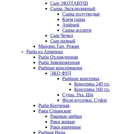
Сыр ЭКОТАВУШ
Сыры Эксклюзивный
Сыры полутведые
Крем сыры
Antipasti
Сыры ассорти
Сыр Чечил
Сыр разный
Мацони.Тан. Режан
Рыба из Армении
Рыба Охлажденная
Рыба Замороженная
Рыбные консервации
ЭКО ФУД
Рыбные консервы
Консервы 240 гр.
Консервы 160 гр.
Супы. Уха. Щи
Филе-кусочки. Суфле
Рыба Копченая
Раки Севанские
Раковые шейки
Раки живые
Раки варенные
Рыбная Икра