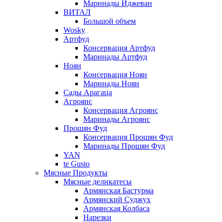
Маринады Иджеван
ВИТАЛ
Большой объем
Wosky
Артфуд
Консервация Артфуд
Маринады Артфуд
Ноян
Консервация Ноян
Маринады Ноян
Сады Арагаца
Агроянс
Консервация Агроянс
Маринады Агроянс
Прошян Фуд
Консервация Прошян Фуд
Маринады Прошян Фуд
YAN
te Gusto
Мясные Продукты
Мясные деликатесы
Армянская Бастурма
Армянский Суджух
Армянская Колбаса
Нарезки