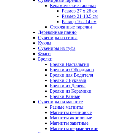
Сувенирные тарелки
Керамические тарелки
Размер 27 х 26 см
Размер 21-18,5 см
Размер 16 - 14 см
Стеклянные тарелки
Деревянные панно
Сувениры из гипса
Куклы
Сувениры из туфа
Флаги
Брелки
Брелки Настальгия
Брелки из Обсидиана
Брелки для Водителя
Брелки с Буквами
Брелки из Дерева
Брелки из Керамики
Брелки Разные
Сувениры на магните
Разные магниты
Магниты резиновые
Магниты акриловые
Магниты закатные
Магниты керамические