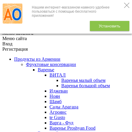
Нашим интернет-магазином намного удобнее
+7 (495) 646-888-1
пользоваться с помощью бесплатного
приложения!
В корзине
0
товаров
Установить
x
Меню каталога
Меню сайта
Вход
Регистрация
Продукты из Армении
Фруктовые консервации
Варенье
ВИТАЛ
Варенья малый объем
Варенья большой объем
Иджеван
Ноян
Шамб
Сады Арагаца
Агроянс
te Gusto
Варга - Фуд
Варенье Proshyan Food