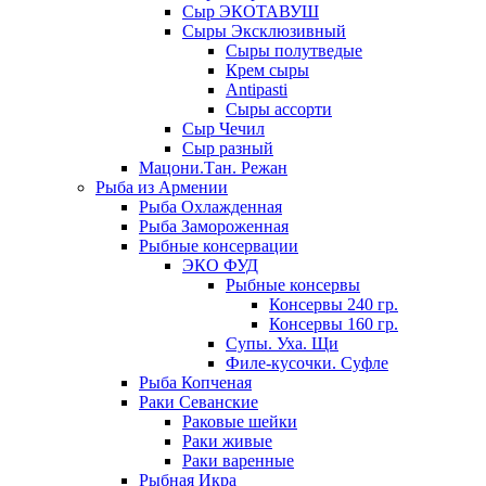
Сыр ЭКОТАВУШ
Сыры Эксклюзивный
Сыры полутведые
Крем сыры
Antipasti
Сыры ассорти
Сыр Чечил
Сыр разный
Мацони.Тан. Режан
Рыба из Армении
Рыба Охлажденная
Рыба Замороженная
Рыбные консервации
ЭКО ФУД
Рыбные консервы
Консервы 240 гр.
Консервы 160 гр.
Супы. Уха. Щи
Филе-кусочки. Суфле
Рыба Копченая
Раки Севанские
Раковые шейки
Раки живые
Раки варенные
Рыбная Икра