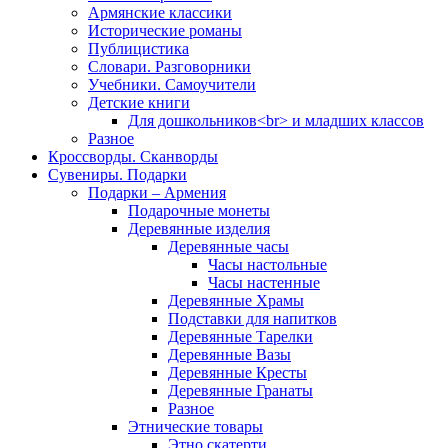
Армянские классики
Исторические романы
Публицистика
Словари. Разговорники
Учебники. Самоучители
Детские книги
Для дошкольников<br> и младших классов
Разное
Кроссворды. Сканворды
Сувениры. Подарки
Подарки – Армения
Подарочные монеты
Деревянные изделия
Деревянные часы
Часы настольные
Часы настенные
Деревянные Храмы
Подставки для напитков
Деревянные Тарелки
Деревянные Вазы
Деревянные Кресты
Деревянные Гранаты
Разное
Этнические товары
Этно скатерти