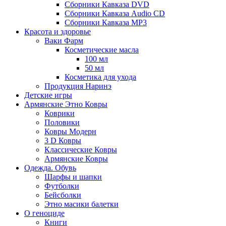
Сборники Кавказа DVD
Сборники Кавказа Audio CD
Сборники Кавказа MP3
Красота и здоровье
Ваки Фарм
Косметические масла
100 мл
50 мл
Косметика для ухода
Продукция Наринэ
Детские игры
Армянские Этно Ковры
Коврики
Половики
Ковры Модерн
3 D Ковры
Классические Ковры
Армянские Ковры
Одежда. Обувь
Шарфы и шапки
Футболки
Бейсболки
Этно масики балетки
О геноциде
Книги