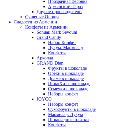
Прозрачная фасовка
Армянский Тараз
Другие производители
Сушеные Овощи
Сладости из Армении
Конфеты из Армении
Sonuar. Mark Sevouni
Grand Candy
Набор Конфет
Лукум. Мармелад
Конфеты
Арколад
GRAND Dian
Фрукты в шоколаде
Орехи в шоколаде
Драже в шоколаде
ШокоХит в шоколаде
Семечки в шоколаде
Наборы конфет
JOYCO
Наборы конфет
Сухофрукты в шоколаде
Мармелад. Лукум
Шоколадные плитки
Конфеты