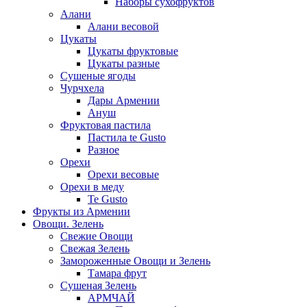
Наборы сухофруктов
Алани
Алани весовой
Цукаты
Цукаты фруктовые
Цукаты разные
Сушеные ягоды
Чурчхела
Дары Армении
Ануш
Фруктовая пастила
Пастила te Gusto
Разное
Орехи
Орехи весовые
Орехи в меду
Te Gusto
Фрукты из Армении
Овощи. Зелень
Свежие Овощи
Свежая Зелень
Замороженные Овощи и Зелень
Тамара фрут
Сушеная Зелень
АРМЧАЙ