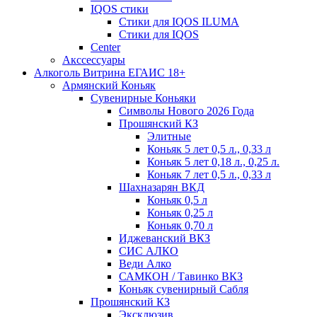
IQOS стики
Стики для IQOS ILUMA
Стики для IQOS
Сenter
Акссессуары
Алкоголь Витрина ЕГАИС 18+
Армянский Коньяк
Сувенирные Коньяки
Символы Нового 2026 Года
Прошянский КЗ
Элитные
Коньяк 5 лет 0,5 л., 0,33 л
Коньяк 5 лет 0,18 л., 0,25 л.
Коньяк 7 лет 0,5 л., 0,33 л
Шахназарян ВКД
Коньяк 0,5 л
Коньяк 0,25 л
Коньяк 0,70 л
Иджеванский ВКЗ
СИС АЛКО
Веди Алко
САМКОН / Тавинко ВКЗ
Коньяк сувенирный Сабля
Прошянский КЗ
Эксклюзив