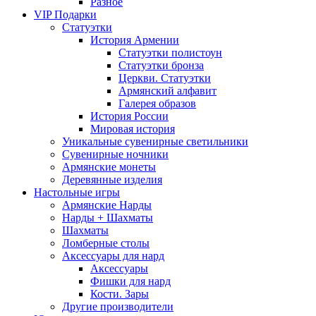
Разное
VIP Подарки
Статуэтки
История Армении
Статуэтки полистоун
Статуэтки бронза
Церкви. Статуэтки
Армянский алфавит
Галерея образов
История России
Мировая история
Уникальные сувенирные светильники
Сувенирные ночники
Армянские монеты
Деревянные изделия
Настольные игры
Армянские Нарды
Нарды + Шахматы
Шахматы
Ломберные столы
Аксессуары для нард
Аксессуары
Фишки для нард
Кости. Зары
Другие производители