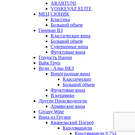
ARARTUNI
VOSKEVAZ ELITE
МЕЦ СЮНИК
Классика
Большой объем
Гиневан ВЗ
Классические вина
Большой объем
Сувенирные вина
Фруктовые вина
Гордость Нации
Вайк Груп
Веди - Алко ВКЗ
Виноградные вина
Классические
Большой объем
Фруктовые вина
В керамике
Другие Производители
Армянские вина
Givany Wine
Вина из Грузии
Кварельский Погреб
Киндзмараули
Киндзмараули 0,75л