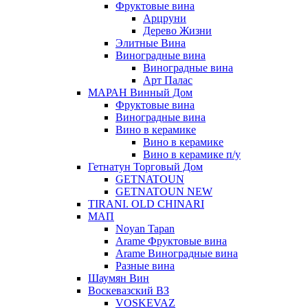
Фруктовые вина
Арцруни
Дерево Жизни
Элитные Вина
Виноградные вина
Виноградные вина
Арт Палас
МАРАН Винный Дом
Фруктовые вина
Виноградные вина
Вино в керамике
Вино в керамике
Вино в керамике п/у
Гетнатун Торговый Дом
GETNATOUN
GETNATOUN NEW
TIRANI. OLD CHINARI
МАП
Noyan Tapan
Arame Фруктовые вина
Arame Виноградные вина
Разные вина
Шаумян Вин
Воскевазский ВЗ
VOSKEVAZ