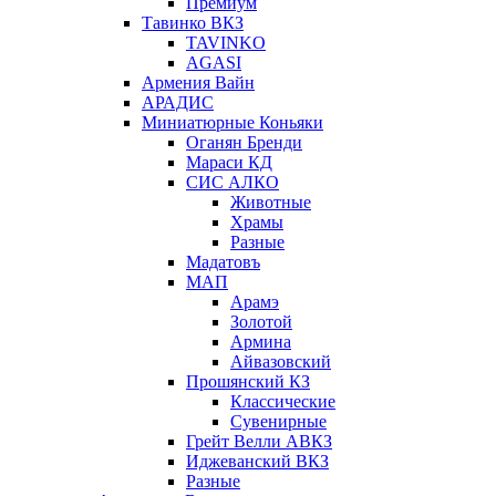
Премиум
Тавинко ВКЗ
TAVINKO
AGASI
Армения Вайн
АРАДИС
Миниатюрные Коньяки
Оганян Бренди
Мараси КД
СИС АЛКО
Животные
Храмы
Разные
Мадатовъ
МАП
Арамэ
Золотой
Армина
Айвазовский
Прошянский КЗ
Классические
Сувенирные
Грейт Велли АВКЗ
Иджеванский ВКЗ
Разные