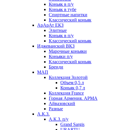
Коньяк в п/у
Коньяк в тубе
Спиртные напитки
Классический коньяк
АрАрАт ЕКЗ
Элитные
Коньяк в п/у
Классический коньяк
Иджеванский ВКЗ
Марочные коньяки
Коньяки п/у
Классический коньяк
Бренди
МАП
Коллекция Золотой
Объем 0,5 л
Коньяк 0,7 л
Коллекция France
Горная Армения. АРМА
Айвазовский
Разные
А.К.З.
А.К.З. п/у
Grand Sargis
URARTU