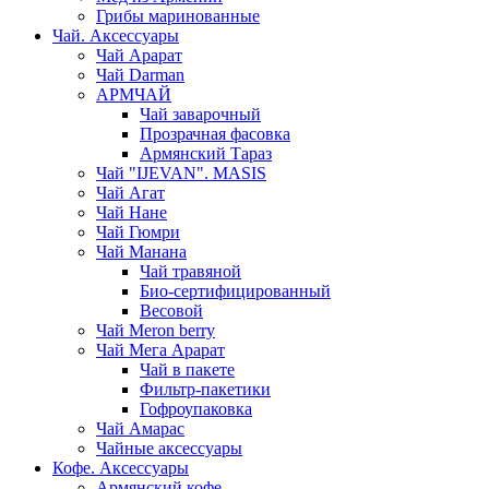
Грибы маринованные
Чай. Аксессуары
Чай Арарат
Чай Darman
АРМЧАЙ
Чай заварочный
Прозрачная фасовка
Армянский Тараз
Чай "IJEVAN". MASIS
Чай Агат
Чай Нане
Чай Гюмри
Чай Манана
Чай травяной
Био-сертифицированный
Весовой
Чай Meron berry
Чай Мега Арарат
Чай в пакете
Фильтр-пакетики
Гофроупаковка
Чай Амарас
Чайные аксессуары
Кофе. Аксессуары
Армянский кофе