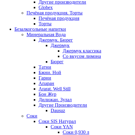
Другие производители
Globex
Печёная продукция. Торты
Печёная продукция
Торты
Безалкогольные напитки
Минеральная Вода
Джермук. Бюрег
Джермук
Джермук классика
Со вкусом лимона
Бюрег
Татни
Бжни. Ной
Гарни
Апаран
Ararat. Well Still
Бон Жур
Дилижан. Зулал
Другие Производители
Dausuz
Соки
Соки SIS Натурал
Соки YAN
Соки 0,930 л