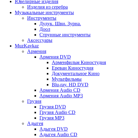
Ювелирные изделия
Изделия из серебра
Музыкальные инструменты
Инструменты
Дудук. Шви. Зурна.
Доол
Струнные инструменты
Аксессуары
MuzKavkaz
Армения
Армения DVD
Арменфильм Киностудия
Ереван Киностудия
Документальное Кино
Мультфильмы
Blu-ray. HD DVD
Армения Audio CD
Армения Audio MP3
Грузия
Грузия DVD
Грузия Audio CD
Грузия MP3
Адыгея
Адыгея DVD
Адыгея Audio CD