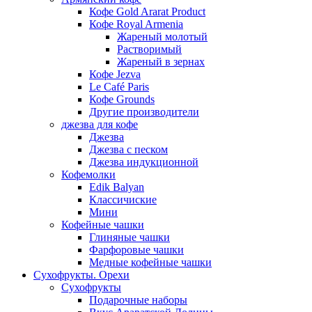
Кофе Gold Ararat Product
Кофе Royal Armenia
Жареный молотый
Растворимый
Жареный в зернах
Кофе Jezva
Le Café Paris
Кофе Grounds
Другие производители
джезва для кофе
Джезва
Джезва с песком
Джезва индукционной
Кофемолки
Edik Balyan
Классичиские
Мини
Кофейные чашки
Глиняные чашки
Фарфоровые чашки
Медные кофейные чашки
Сухофрукты. Орехи
Сухофрукты
Подарочные наборы