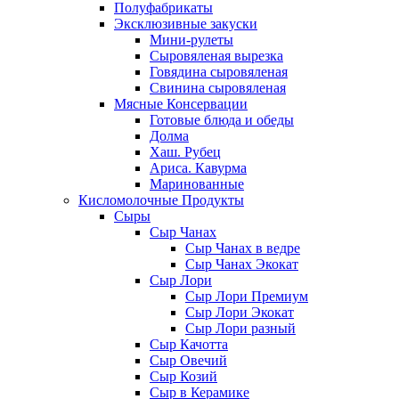
Полуфабрикаты
Эксклюзивные закуски
Мини-рулеты
Сыровяленая вырезка
Говядина сыровяленая
Свинина сыровяленая
Мясные Консервации
Готовые блюда и обеды
Долма
Хаш. Рубец
Ариса. Кавурма
Маринованные
Кисломолочные Продукты
Сыры
Сыр Чанах
Сыр Чанах в ведре
Сыр Чанах Экокат
Сыр Лори
Сыр Лори Премиум
Сыр Лори Экокат
Сыр Лори разный
Сыр Качотта
Сыр Овечий
Сыр Козий
Сыр в Керамике