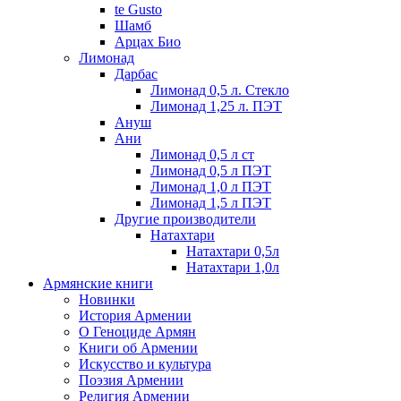
te Gusto
Шамб
Арцах Био
Лимонад
Дарбас
Лимонад 0,5 л. Стекло
Лимонад 1,25 л. ПЭТ
Ануш
Ани
Лимонад 0,5 л ст
Лимонад 0,5 л ПЭТ
Лимонад 1,0 л ПЭТ
Лимонад 1,5 л ПЭТ
Другие производители
Натахтари
Натахтари 0,5л
Натахтари 1,0л
Армянские книги
Новинки
История Армении
О Геноциде Армян
Книги об Армении
Иcкусство и культура
Поэзия Армении
Религия Армении