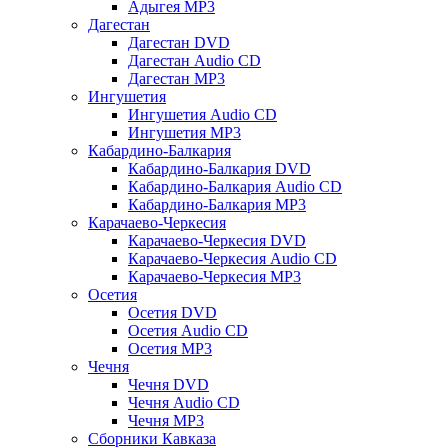
Адыгея MP3
Дагестан
Дагестан DVD
Дагестан Audio CD
Дагестан MP3
Ингушетия
Ингушетия Audio CD
Ингушетия MP3
Кабардино-Балкария
Кабардино-Балкария DVD
Кабардино-Балкария Audio CD
Кабардино-Балкария MP3
Карачаево-Черкесия
Карачаево-Черкесия DVD
Карачаево-Черкесия Audio CD
Карачаево-Черкесия MP3
Осетия
Осетия DVD
Осетия Audio CD
Осетия MP3
Чечня
Чечня DVD
Чечня Audio CD
Чечня MP3
Сборники Кавказа