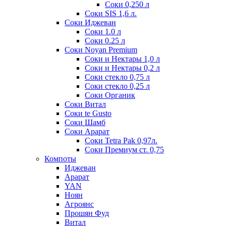
Соки 0,250 л
Соки SIS 1,6 л.
Соки Иджеван
Соки 1.0 л
Соки 0.25 л
Соки Noyan Premium
Соки и Нектары 1,0 л
Соки и Нектары 0,2 л
Соки стекло 0,75 л
Соки стекло 0,25 л
Соки Органик
Соки Витал
Соки te Gusto
Соки Шамб
Соки Арарат
Соки Tetra Pak 0,97л.
Соки Премиум ст. 0,75
Компоты
Иджеван
Арарат
YAN
Ноян
Агроянс
Прошян Фуд
Витал