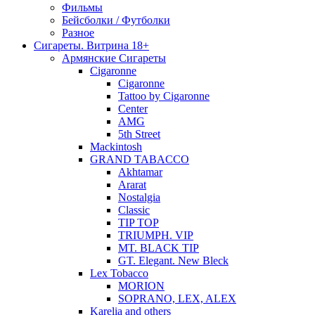
Фильмы
Бейсболки / Футболки
Разное
Сигареты. Витрина 18+
Армянские Сигареты
Cigaronne
Cigaronne
Tattoo by Cigaronne
Center
AMG
5th Street
Mackintosh
GRAND TABACCO
Akhtamar
Ararat
Nostalgia
Classic
TIP TOP
TRIUMPH. VIP
MT. BLACK TIP
GT. Elegant. New Bleck
Lex Tobacco
MORION
SOPRANO, LEX, ALEX
Karelia and others