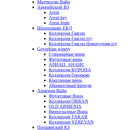
Матевосян Вайн
Аренийский ВЗ
Areni
Areni key
Areni fruits
Шахназарян ЕКД
Коллекция Гаясон
Коллекция Гаясон п/у
Коллекция Гаясон Новогодняя п/у
Gevorkian winery
Сувенирные вина
Фруктовые вина
АРИАЦ. АНАИС
Коллекция КОРОНА
Коллекция Геворкян
Крепленые вина
Абрикосовый Бренди
Армения Вайн
Фруктовые Вина
Коллекция ORRAN
OLD ARMENIA
Виноградные Вина
Коллекция TAKAR
Коллекция YEREVAN
Прошянский КЗ