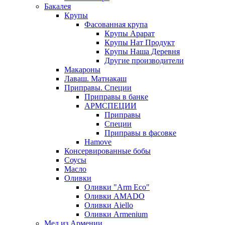
Бакалея
Крупы
Фасованная крупа
Крупы Арарат
Крупы Нат Продукт
Крупы Наша Деревня
Другие производители
Макароны
Лаваш. Матнакаш
Приправы. Специи
Приправы в банке
АРМСПЕЦИИ
Приправы
Специи
Приправы в фасовке
Hamove
Консервированные бобы
Соусы
Масло
Оливки
Оливки "Arm Eco"
Оливки AMADO
Оливки Aiello
Оливки Armenium
Мед из Армении