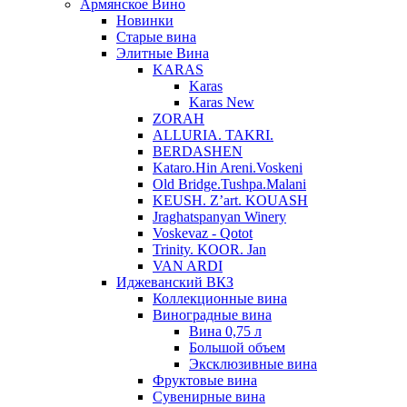
Армянское Вино
Новинки
Старые вина
Элитные Вина
KARAS
Karas
Karas New
ZORAH
ALLURIA. TAKRI.
BERDASHEN
Kataro.Hin Areni.Voskeni
Old Bridge.Tushpa.Malani
KEUSH. Z’art. KOUASH
Jraghatspanyan Winery
Voskevaz - Qotot
Trinity. KOOR. Jan
VAN ARDI
Иджеванский ВКЗ
Коллекционные вина
Виноградные вина
Вина 0,75 л
Большой объем
Эксклюзивные вина
Фруктовые вина
Cувенирные вина