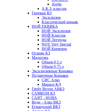
Avetis
А.К.З. классик
Гиневан ВЗ
Эксклюзив
Классический коньяк
НОЙ ЕКВВКА
НОЙ Эксклюзив
НОЙ Классик
НОЙ Легенды
NOY Very Speсial
НОЙ Кремлин
Оганян КЗ
Мадатовъ
Объем 0,5 л
Объем 0,75 л
Эксклюзивные Коньяки
Подарочные Коньяки
СИС Алко
Мараси КД
Грейт Велли АВКЗ
САМКОН КЗ
САЯТ - НОВА
Веди - Алко ВКЗ
Егвардский ВКЗ