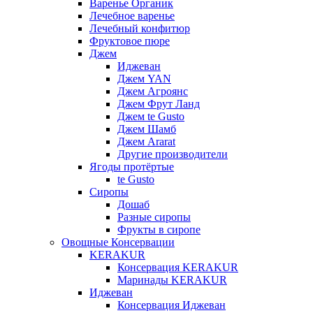
Варенье Органик
Лечебное варенье
Лечебный конфитюр
Фруктовое пюре
Джем
Иджеван
Джем YAN
Джем Агроянс
Джем Фрут Ланд
Джем te Gusto
Джем Шамб
Джем Ararat
Другие производители
Ягоды протёртые
te Gusto
Сиропы
Дошаб
Разные сиропы
Фрукты в сиропе
Овощные Консервации
KERAKUR
Консервация KERAKUR
Маринады KERAKUR
Иджеван
Консервация Иджеван