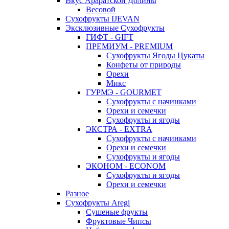
Вкус Араратской Долины
Весовой
Сухофрукты IJEVAN
Эксклюзивные Сухофрукты
ГИФТ - GIFT
ПРЕМИУМ - PREMIUM
Сухофрукты Ягоды Цукаты
Конфеты от природы
Орехи
Микс
ГУРМЭ - GOURMET
Сухофрукты с начинками
Орехи и семечки
Сухофрукты и ягоды
ЭКСТРА - EXTRA
Сухофрукты с начинками
Орехи и семечки
Сухофрукты и ягоды
ЭКОНОМ - ECONOM
Сухофрукты и ягоды
Орехи и семечки
Разное
Сухофрукты Aregi
Сушеные фрукты
Фруктовые Чипсы