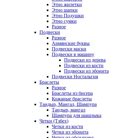
Этно жилетки
Этно шапки
Этно Подушки
Этно сумки
Разное
Подвески
Разное
Армянские буквы
Подвески маски
Подвески в машину
Подвески из дерева
Подвески из кости
Подвески из эбонита
Подвески Ностальгия
Браслеты
Разное
Браслеты из бисера
Кожаные браслеты
Тандыр, Мангал, Шампура
Тандыр, мангал
Шампура для шашлыка
Четки (Тзбех)
Четки из кости
Четки из эбонита
Четки из обсидиана