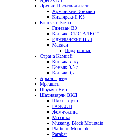
Арегак КЗ
Другие Производители
Армянские Коньяки
Кизлярский КЗ
Коньяк в Бочке
Гиневан ВЗ
Коньяк "СИС АЛКО"
Иджеванский ВКЗ
Мараси
Подарочные
Страна Камней
Коньяк в п/у
Коньяк 0,5 л.
Коньяк 0,2 л.
Аркон Трейд
Мргашен
Шаумян Вин
Шахназарян ВКД
Шахназарян
ГАЯСОН
Жемчужина
Мозаика
Mustang. Black Mountain
Platinum Mountain
Parakar