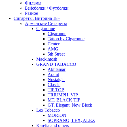
Фильмы
Бейсболки / Футболки
Разное
Сигареты. Витрина 18+
Армянские Сигареты
Cigaronne
Cigaronne
Tattoo by Cigaronne
Center
AMG
5th Street
Mackintosh
GRAND TABACCO
Akhtamar
Ararat
Nostalgia
Classic
TIP TOP
TRIUMPH. VIP
MT. BLACK TIP
GT. Elegant. New Bleck
Lex Tobacco
MORION
SOPRANO, LEX, ALEX
Karelia and others