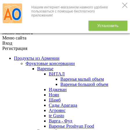
Нашим интернет-магазином намного удобнее
+7 (495) 646-888-1
пользоваться с помощью бесплатного
приложения!
В корзине
0
товаров
Установить
x
Меню каталога
Меню сайта
Вход
Регистрация
Продукты из Армении
Фруктовые консервации
Варенье
ВИТАЛ
Варенья малый объем
Варенья большой объем
Иджеван
Ноян
Шамб
Сады Арагаца
Агроянс
te Gusto
Варга - Фуд
Варенье Proshyan Food