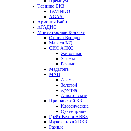
Премиум
Тавинко ВКЗ
TAVINKO
AGASI
Армения Вайн
АРАДИС
Миниатюрные Коньяки
Оганян Бренди
Мараси КД
СИС АЛКО
Животные
Храмы
Разные
Мадатовъ
МАП
Арамэ
Золотой
Армина
Айвазовский
Прошянский КЗ
Классические
Сувенирные
Грейт Велли АВКЗ
Иджеванский ВКЗ
Разные