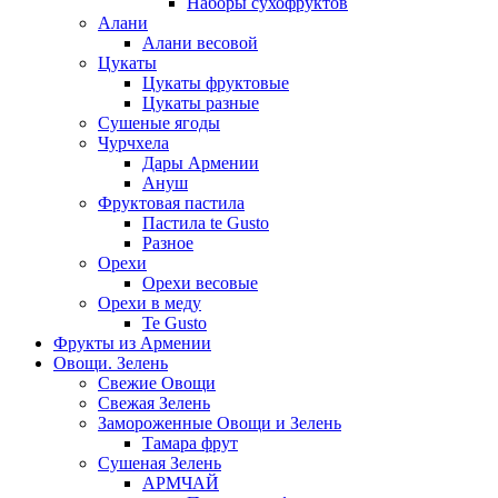
Наборы сухофруктов
Алани
Алани весовой
Цукаты
Цукаты фруктовые
Цукаты разные
Сушеные ягоды
Чурчхела
Дары Армении
Ануш
Фруктовая пастила
Пастила te Gusto
Разное
Орехи
Орехи весовые
Орехи в меду
Te Gusto
Фрукты из Армении
Овощи. Зелень
Свежие Овощи
Свежая Зелень
Замороженные Овощи и Зелень
Тамара фрут
Сушеная Зелень
АРМЧАЙ