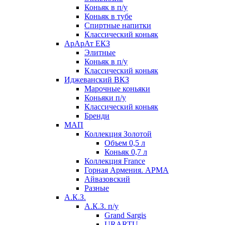
Коньяк в п/у
Коньяк в тубе
Спиртные напитки
Классический коньяк
АрАрАт ЕКЗ
Элитные
Коньяк в п/у
Классический коньяк
Иджеванский ВКЗ
Марочные коньяки
Коньяки п/у
Классический коньяк
Бренди
МАП
Коллекция Золотой
Объем 0,5 л
Коньяк 0,7 л
Коллекция France
Горная Армения. АРМА
Айвазовский
Разные
А.К.З.
А.К.З. п/у
Grand Sargis
URARTU