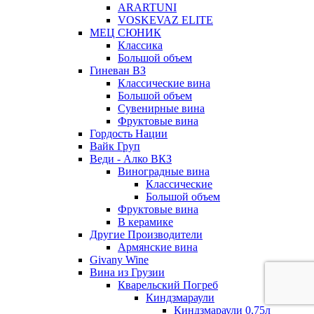
ARARTUNI
VOSKEVAZ ELITE
МЕЦ СЮНИК
Классика
Большой объем
Гиневан ВЗ
Классические вина
Большой объем
Сувенирные вина
Фруктовые вина
Гордость Нации
Вайк Груп
Веди - Алко ВКЗ
Виноградные вина
Классические
Большой объем
Фруктовые вина
В керамике
Другие Производители
Армянские вина
Givany Wine
Вина из Грузии
Кварельский Погреб
Киндзмараули
Киндзмараули 0,75л