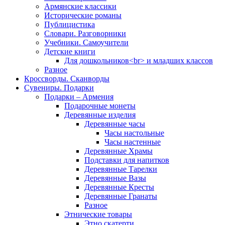
Армянские классики
Исторические романы
Публицистика
Словари. Разговорники
Учебники. Самоучители
Детские книги
Для дошкольников<br> и младших классов
Разное
Кроссворды. Сканворды
Сувениры. Подарки
Подарки – Армения
Подарочные монеты
Деревянные изделия
Деревянные часы
Часы настольные
Часы настенные
Деревянные Храмы
Подставки для напитков
Деревянные Тарелки
Деревянные Вазы
Деревянные Кресты
Деревянные Гранаты
Разное
Этнические товары
Этно скатерти