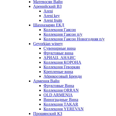
Матевосян Вайн
Аренийский ВЗ
Areni
Areni key
Areni fruits
Шахназарян ЕКД
Коллекция Гаясон
Коллекция Гаясон п/у
Коллекция Гаясон Новогодняя п/у
Gevorkian winery
Сувенирные вина
Фруктовые вина
АРИАЦ. АНАИС
Коллекция КОРОНА
Коллекция Геворкян
Крепленые вина
Абрикосовый Бренди
Армения Вайн
Фруктовые Вина
Коллекция ORRAN
OLD ARMENIA
Виноградные Вина
Коллекция TAKAR
Коллекция YEREVAN
Прошянский КЗ