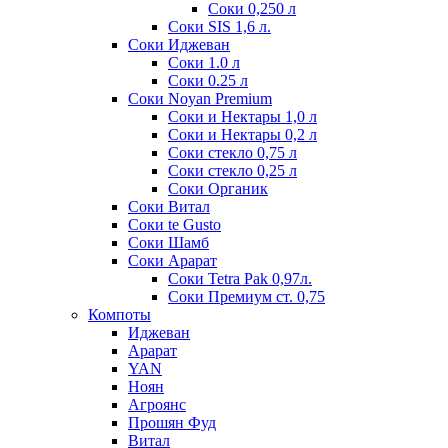
Соки 0,250 л
Соки SIS 1,6 л.
Соки Иджеван
Соки 1.0 л
Соки 0.25 л
Соки Noyan Premium
Соки и Нектары 1,0 л
Соки и Нектары 0,2 л
Соки стекло 0,75 л
Соки стекло 0,25 л
Соки Органик
Соки Витал
Соки te Gusto
Соки Шамб
Соки Арарат
Соки Tetra Pak 0,97л.
Соки Премиум ст. 0,75
Компоты
Иджеван
Арарат
YAN
Ноян
Агроянс
Прошян Фуд
Витал