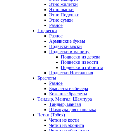
Этно жилетки
Этно шапки
Этно Подушки
Этно сумки
Разное
Подвески
Разное
Армянские буквы
Подвески маски
Подвески в машину
Подвески из дерева
Подвески из кости
Подвески из эбонита
Подвески Ностальгия
Браслеты
Разное
Браслеты из бисера
Кожаные браслеты
Тандыр, Мангал, Шампура
Тандыр, мангал
Шампура для шашлыка
Четки (Тзбех)
Четки из кости
Четки из эбонита
Четки из обсидиана