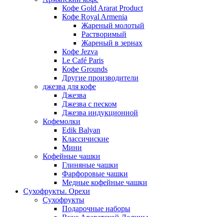
Кофе Gold Ararat Product
Кофе Royal Armenia
Жареный молотый
Растворимый
Жареный в зернах
Кофе Jezva
Le Café Paris
Кофе Grounds
Другие производители
джезва для кофе
Джезва
Джезва с песком
Джезва индукционной
Кофемолки
Edik Balyan
Классичиские
Мини
Кофейные чашки
Глиняные чашки
Фарфоровые чашки
Медные кофейные чашки
Сухофрукты. Орехи
Сухофрукты
Подарочные наборы