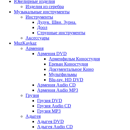
Ювелирные изделия
Изделия из серебра
Музыкальные инструменты
Инструменты
Дудук. Шви. Зурна.
Доол
Струнные инструменты
Аксессуары
MuzKavkaz
Армения
Армения DVD
Арменфильм Киностудия
Ереван Киностудия
Документальное Кино
Мультфильмы
Blu-ray. HD DVD
Армения Audio CD
Армения Audio MP3
Грузия
Грузия DVD
Грузия Audio CD
Грузия MP3
Адыгея
Адыгея DVD
Адыгея Audio CD