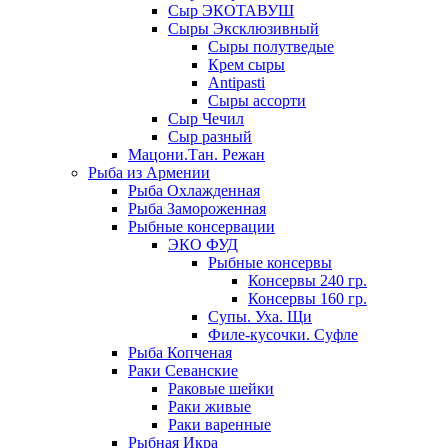
Сыр ЭКОТАВУШ
Сыры Эксклюзивный
Сыры полутведые
Крем сыры
Antipasti
Сыры ассорти
Сыр Чечил
Сыр разный
Мацони.Тан. Режан
Рыба из Армении
Рыба Охлажденная
Рыба Замороженная
Рыбные консервации
ЭКО ФУД
Рыбные консервы
Консервы 240 гр.
Консервы 160 гр.
Супы. Уха. Щи
Филе-кусочки. Суфле
Рыба Копченая
Раки Севанские
Раковые шейки
Раки живые
Раки варенные
Рыбная Икра