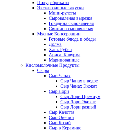
Полуфабрикаты
Эксклюзивные закуски
Мини-рулеты
Сыровяленая вырезка
Говядина сыровяленая
Свинина сыровяленая
Мясные Консервации
Готовые блюда и обеды
Долма
Хаш. Рубец
Ариса. Кавурма
Маринованные
Кисломолочные Продукты
Сыры
Сыр Чанах
Сыр Чанах в ведре
Сыр Чанах Экокат
Сыр Лори
Сыр Лори Премиум
Сыр Лори Экокат
Сыр Лори разный
Сыр Качотта
Сыр Овечий
Сыр Козий
Сыр в Керамике