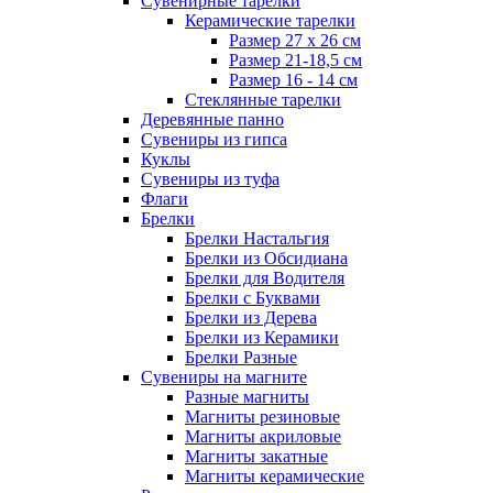
Сувенирные тарелки
Керамические тарелки
Размер 27 х 26 см
Размер 21-18,5 см
Размер 16 - 14 см
Стеклянные тарелки
Деревянные панно
Сувениры из гипса
Куклы
Сувениры из туфа
Флаги
Брелки
Брелки Настальгия
Брелки из Обсидиана
Брелки для Водителя
Брелки с Буквами
Брелки из Дерева
Брелки из Керамики
Брелки Разные
Сувениры на магните
Разные магниты
Магниты резиновые
Магниты акриловые
Магниты закатные
Магниты керамические