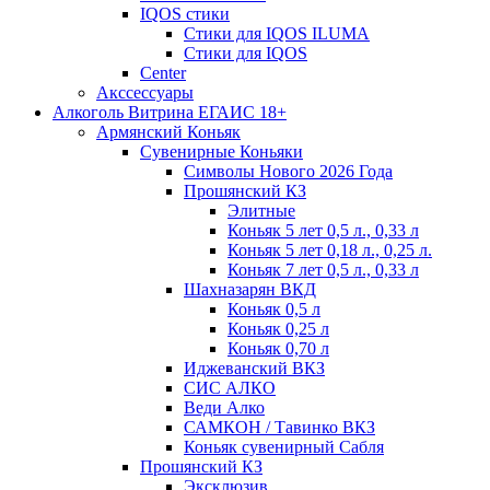
IQOS стики
Стики для IQOS ILUMA
Стики для IQOS
Сenter
Акссессуары
Алкоголь Витрина ЕГАИС 18+
Армянский Коньяк
Сувенирные Коньяки
Символы Нового 2026 Года
Прошянский КЗ
Элитные
Коньяк 5 лет 0,5 л., 0,33 л
Коньяк 5 лет 0,18 л., 0,25 л.
Коньяк 7 лет 0,5 л., 0,33 л
Шахназарян ВКД
Коньяк 0,5 л
Коньяк 0,25 л
Коньяк 0,70 л
Иджеванский ВКЗ
СИС АЛКО
Веди Алко
САМКОН / Тавинко ВКЗ
Коньяк сувенирный Сабля
Прошянский КЗ
Эксклюзив