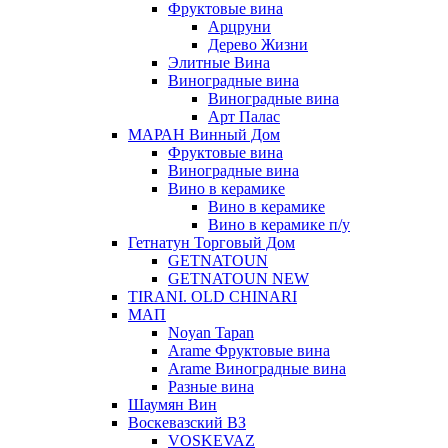
Фруктовые вина
Арцруни
Дерево Жизни
Элитные Вина
Виноградные вина
Виноградные вина
Арт Палас
МАРАН Винный Дом
Фруктовые вина
Виноградные вина
Вино в керамике
Вино в керамике
Вино в керамике п/у
Гетнатун Торговый Дом
GETNATOUN
GETNATOUN NEW
TIRANI. OLD CHINARI
МАП
Noyan Tapan
Arame Фруктовые вина
Arame Виноградные вина
Разные вина
Шаумян Вин
Воскевазский ВЗ
VOSKEVAZ