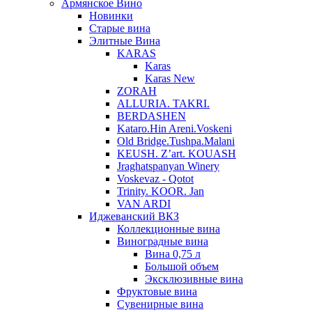
Армянское Вино
Новинки
Старые вина
Элитные Вина
KARAS
Karas
Karas New
ZORAH
ALLURIA. TAKRI.
BERDASHEN
Kataro.Hin Areni.Voskeni
Old Bridge.Tushpa.Malani
KEUSH. Z’art. KOUASH
Jraghatspanyan Winery
Voskevaz - Qotot
Trinity. KOOR. Jan
VAN ARDI
Иджеванский ВКЗ
Коллекционные вина
Виноградные вина
Вина 0,75 л
Большой объем
Эксклюзивные вина
Фруктовые вина
Cувенирные вина