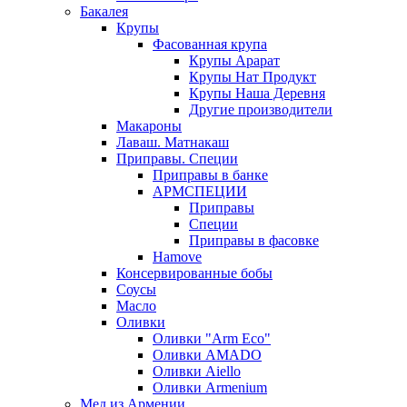
Бакалея
Крупы
Фасованная крупа
Крупы Арарат
Крупы Нат Продукт
Крупы Наша Деревня
Другие производители
Макароны
Лаваш. Матнакаш
Приправы. Специи
Приправы в банке
АРМСПЕЦИИ
Приправы
Специи
Приправы в фасовке
Hamove
Консервированные бобы
Соусы
Масло
Оливки
Оливки "Arm Eco"
Оливки AMADO
Оливки Aiello
Оливки Armenium
Мед из Армении