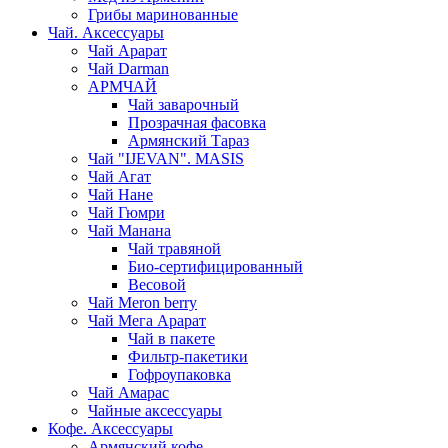
Грибы маринованные
Чай. Аксессуары
Чай Арарат
Чай Darman
АРМЧАЙ
Чай заварочный
Прозрачная фасовка
Армянский Тараз
Чай "IJEVAN". MASIS
Чай Агат
Чай Нане
Чай Гюмри
Чай Манана
Чай травяной
Био-сертифицированный
Весовой
Чай Meron berry
Чай Мега Арарат
Чай в пакете
Фильтр-пакетики
Гофроупаковка
Чай Амарас
Чайные аксессуары
Кофе. Аксессуары
Армянский кофе