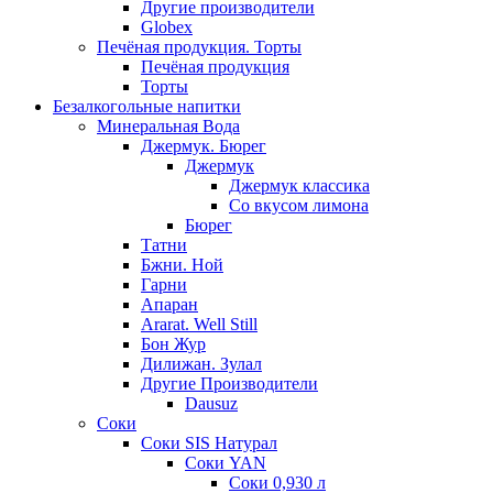
Другие производители
Globex
Печёная продукция. Торты
Печёная продукция
Торты
Безалкогольные напитки
Минеральная Вода
Джермук. Бюрег
Джермук
Джермук классика
Со вкусом лимона
Бюрег
Татни
Бжни. Ной
Гарни
Апаран
Ararat. Well Still
Бон Жур
Дилижан. Зулал
Другие Производители
Dausuz
Соки
Соки SIS Натурал
Соки YAN
Соки 0,930 л