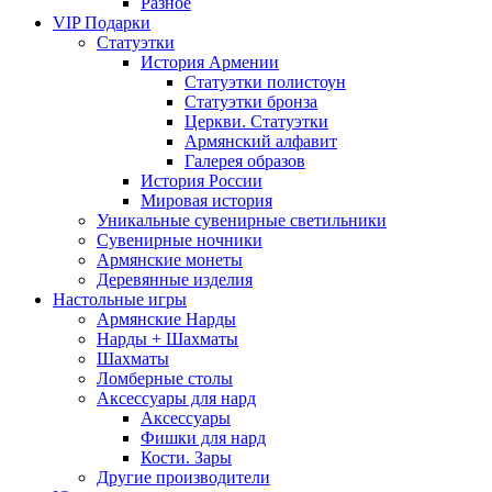
Разное
VIP Подарки
Статуэтки
История Армении
Статуэтки полистоун
Статуэтки бронза
Церкви. Статуэтки
Армянский алфавит
Галерея образов
История России
Мировая история
Уникальные сувенирные светильники
Сувенирные ночники
Армянские монеты
Деревянные изделия
Настольные игры
Армянские Нарды
Нарды + Шахматы
Шахматы
Ломберные столы
Аксессуары для нард
Аксессуары
Фишки для нард
Кости. Зары
Другие производители