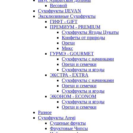
Вкус Араратской Долины
Весовой
Сухофрукты IJEVAN
Эксклюзивные Сухофрукты
ГИФТ - GIFT
ПРЕМИУМ - PREMIUM
Сухофрукты Ягоды Цукаты
Конфеты от природы
Орехи
Микс
ГУРМЭ - GOURMET
Сухофрукты с начинками
Орехи и семечки
Сухофрукты и ягоды
ЭКСТРА - EXTRA
Сухофрукты с начинками
Орехи и семечки
Сухофрукты и ягоды
ЭКОНОМ - ECONOM
Сухофрукты и ягоды
Орехи и семечки
Разное
Сухофрукты Aregi
Сушеные фрукты
Фруктовые Чипсы