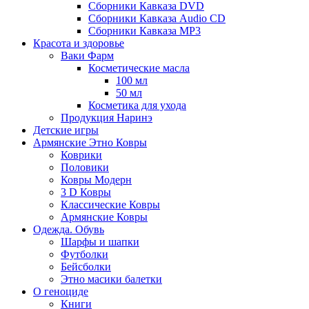
Сборники Кавказа DVD
Сборники Кавказа Audio CD
Сборники Кавказа MP3
Красота и здоровье
Ваки Фарм
Косметические масла
100 мл
50 мл
Косметика для ухода
Продукция Наринэ
Детские игры
Армянские Этно Ковры
Коврики
Половики
Ковры Модерн
3 D Ковры
Классические Ковры
Армянские Ковры
Одежда. Обувь
Шарфы и шапки
Футболки
Бейсболки
Этно масики балетки
О геноциде
Книги