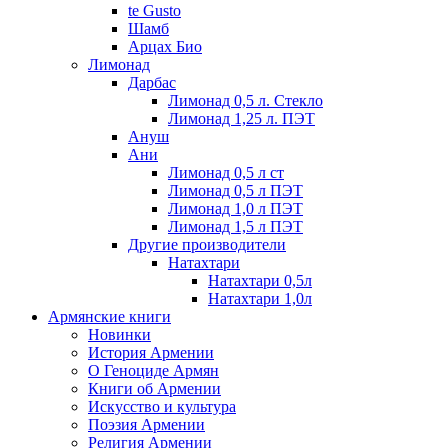
te Gusto
Шамб
Арцах Био
Лимонад
Дарбас
Лимонад 0,5 л. Стекло
Лимонад 1,25 л. ПЭТ
Ануш
Ани
Лимонад 0,5 л ст
Лимонад 0,5 л ПЭТ
Лимонад 1,0 л ПЭТ
Лимонад 1,5 л ПЭТ
Другие производители
Натахтари
Натахтари 0,5л
Натахтари 1,0л
Армянские книги
Новинки
История Армении
О Геноциде Армян
Книги об Армении
Иcкусство и культура
Поэзия Армении
Религия Армении