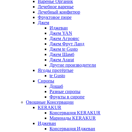
Варенье Органик
Лечебное варенье
Лечебный конфитюр
Фруктовое пюре
Джем
Иджеван
Джем YAN
Джем Агроянс
Джем Фрут Ланд
Джем te Gusto
Джем Шамб
Джем Ararat
Другие производители
Ягоды протёртые
te Gusto
Сиропы
Дошаб
Разные сиропы
Фрукты в сиропе
Овощные Консервации
KERAKUR
Консервация KERAKUR
Маринады KERAKUR
Иджеван
Консервация Иджеван