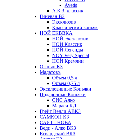
Avetis
А.К.З. классик
Гиневан ВЗ
Эксклюзив
Классический коньяк
НОЙ ЕКВВКА
НОЙ Эксклюзив
НОЙ Классик
НОЙ Легенды
NOY Very Speсial
НОЙ Кремлин
Оганян КЗ
Мадатовъ
Объем 0,5 л
Объем 0,75 л
Эксклюзивные Коньяки
Подарочные Коньяки
СИС Алко
Мараси КД
Грейт Велли АВКЗ
САМКОН КЗ
САЯТ - НОВА
Веди - Алко ВКЗ
Егвардский ВКЗ