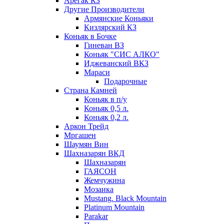
Арегак КЗ
Другие Производители
Армянские Коньяки
Кизлярский КЗ
Коньяк в Бочке
Гиневан ВЗ
Коньяк "СИС АЛКО"
Иджеванский ВКЗ
Мараси
Подарочные
Страна Камней
Коньяк в п/у
Коньяк 0,5 л.
Коньяк 0,2 л.
Аркон Трейд
Мргашен
Шаумян Вин
Шахназарян ВКД
Шахназарян
ГАЯСОН
Жемчужина
Мозаика
Mustang. Black Mountain
Platinum Mountain
Parakar