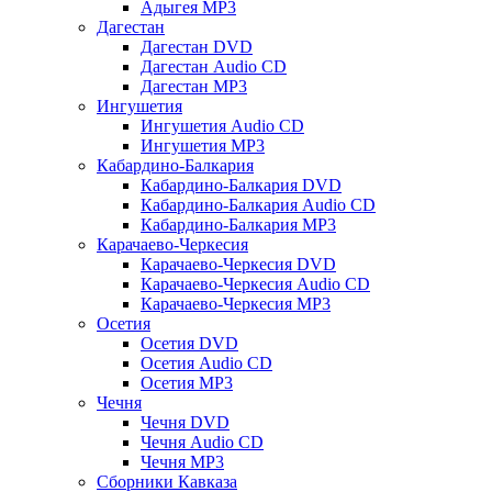
Адыгея MP3
Дагестан
Дагестан DVD
Дагестан Audio CD
Дагестан MP3
Ингушетия
Ингушетия Audio CD
Ингушетия MP3
Кабардино-Балкария
Кабардино-Балкария DVD
Кабардино-Балкария Audio CD
Кабардино-Балкария MP3
Карачаево-Черкесия
Карачаево-Черкесия DVD
Карачаево-Черкесия Audio CD
Карачаево-Черкесия MP3
Осетия
Осетия DVD
Осетия Audio CD
Осетия MP3
Чечня
Чечня DVD
Чечня Audio CD
Чечня MP3
Сборники Кавказа