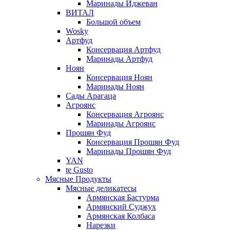
Маринады Иджеван
ВИТАЛ
Большой объем
Wosky
Артфуд
Консервация Артфуд
Маринады Артфуд
Ноян
Консервация Ноян
Маринады Ноян
Сады Арагаца
Агроянс
Консервация Агроянс
Маринады Агроянс
Прошян Фуд
Консервация Прошян Фуд
Маринады Прошян Фуд
YAN
te Gusto
Мясные Продукты
Мясные деликатесы
Армянская Бастурма
Армянский Суджух
Армянская Колбаса
Нарезки