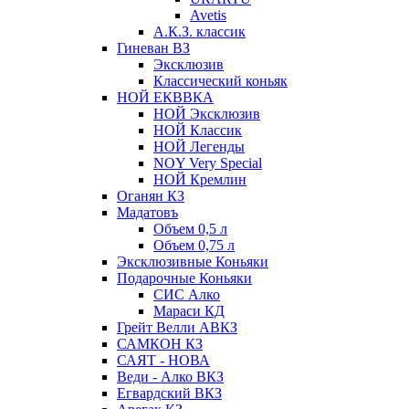
Avetis
А.К.З. классик
Гиневан ВЗ
Эксклюзив
Классический коньяк
НОЙ ЕКВВКА
НОЙ Эксклюзив
НОЙ Классик
НОЙ Легенды
NOY Very Speсial
НОЙ Кремлин
Оганян КЗ
Мадатовъ
Объем 0,5 л
Объем 0,75 л
Эксклюзивные Коньяки
Подарочные Коньяки
СИС Алко
Мараси КД
Грейт Велли АВКЗ
САМКОН КЗ
САЯТ - НОВА
Веди - Алко ВКЗ
Егвардский ВКЗ