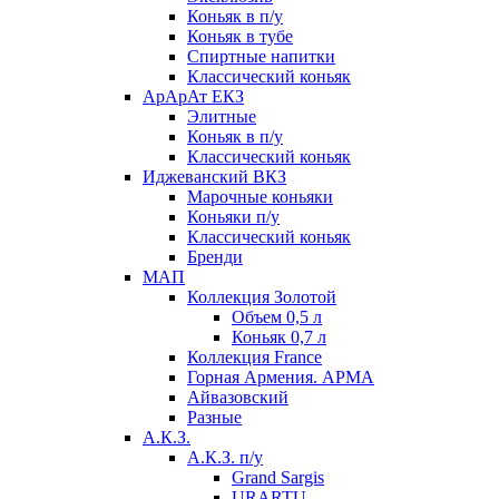
Коньяк в п/у
Коньяк в тубе
Спиртные напитки
Классический коньяк
АрАрАт ЕКЗ
Элитные
Коньяк в п/у
Классический коньяк
Иджеванский ВКЗ
Марочные коньяки
Коньяки п/у
Классический коньяк
Бренди
МАП
Коллекция Золотой
Объем 0,5 л
Коньяк 0,7 л
Коллекция France
Горная Армения. АРМА
Айвазовский
Разные
А.К.З.
А.К.З. п/у
Grand Sargis
URARTU