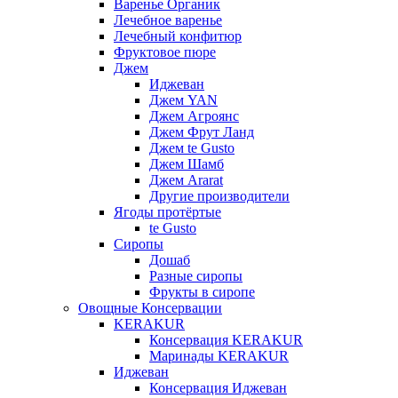
Варенье Органик
Лечебное варенье
Лечебный конфитюр
Фруктовое пюре
Джем
Иджеван
Джем YAN
Джем Агроянс
Джем Фрут Ланд
Джем te Gusto
Джем Шамб
Джем Ararat
Другие производители
Ягоды протёртые
te Gusto
Сиропы
Дошаб
Разные сиропы
Фрукты в сиропе
Овощные Консервации
KERAKUR
Консервация KERAKUR
Маринады KERAKUR
Иджеван
Консервация Иджеван