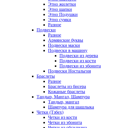
Этно жилетки
Этно шапки
Этно Подушки
Этно сумки
Разное
Подвески
Разное
Армянские буквы
Подвески маски
Подвески в машину
Подвески из дерева
Подвески из кости
Подвески из эбонита
Подвески Ностальгия
Браслеты
Разное
Браслеты из бисера
Кожаные браслеты
Тандыр, Мангал, Шампура
Тандыр, мангал
Шампура для шашлыка
Четки (Тзбех)
Четки из кости
Четки из эбонита
Четки из обсидиана