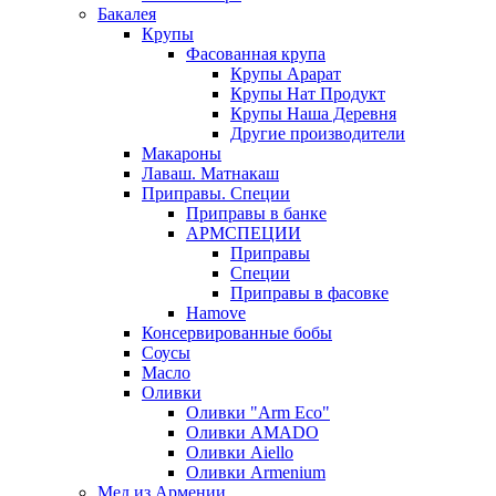
Бакалея
Крупы
Фасованная крупа
Крупы Арарат
Крупы Нат Продукт
Крупы Наша Деревня
Другие производители
Макароны
Лаваш. Матнакаш
Приправы. Специи
Приправы в банке
АРМСПЕЦИИ
Приправы
Специи
Приправы в фасовке
Hamove
Консервированные бобы
Соусы
Масло
Оливки
Оливки "Arm Eco"
Оливки AMADO
Оливки Aiello
Оливки Armenium
Мед из Армении