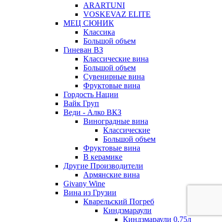
ARARTUNI
VOSKEVAZ ELITE
МЕЦ СЮНИК
Классика
Большой объем
Гиневан ВЗ
Классические вина
Большой объем
Сувенирные вина
Фруктовые вина
Гордость Нации
Вайк Груп
Веди - Алко ВКЗ
Виноградные вина
Классические
Большой объем
Фруктовые вина
В керамике
Другие Производители
Армянские вина
Givany Wine
Вина из Грузии
Кварельский Погреб
Киндзмараули
Киндзмараули 0,75л