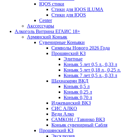
IQOS стики
Стики для IQOS ILUMA
Стики для IQOS
Сenter
Акссессуары
Алкоголь Витрина ЕГАИС 18+
Армянский Коньяк
Сувенирные Коньяки
Символы Нового 2026 Года
Прошянский КЗ
Элитные
Коньяк 5 лет 0,5 л., 0,33 л
Коньяк 5 лет 0,18 л., 0,25 л.
Коньяк 7 лет 0,5 л., 0,33 л
Шахназарян ВКД
Коньяк 0,5 л
Коньяк 0,25 л
Коньяк 0,70 л
Иджеванский ВКЗ
СИС АЛКО
Веди Алко
САМКОН / Тавинко ВКЗ
Коньяк сувенирный Сабля
Прошянский КЗ
Эксклюзив