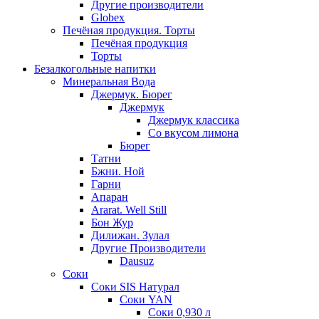
Другие производители
Globex
Печёная продукция. Торты
Печёная продукция
Торты
Безалкогольные напитки
Минеральная Вода
Джермук. Бюрег
Джермук
Джермук классика
Со вкусом лимона
Бюрег
Татни
Бжни. Ной
Гарни
Апаран
Ararat. Well Still
Бон Жур
Дилижан. Зулал
Другие Производители
Dausuz
Соки
Соки SIS Натурал
Соки YAN
Соки 0,930 л