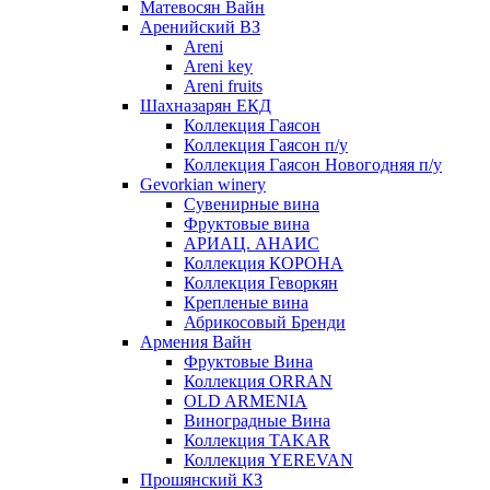
Матевосян Вайн
Аренийский ВЗ
Areni
Areni key
Areni fruits
Шахназарян ЕКД
Коллекция Гаясон
Коллекция Гаясон п/у
Коллекция Гаясон Новогодняя п/у
Gevorkian winery
Сувенирные вина
Фруктовые вина
АРИАЦ. АНАИС
Коллекция КОРОНА
Коллекция Геворкян
Крепленые вина
Абрикосовый Бренди
Армения Вайн
Фруктовые Вина
Коллекция ORRAN
OLD ARMENIA
Виноградные Вина
Коллекция TAKAR
Коллекция YEREVAN
Прошянский КЗ