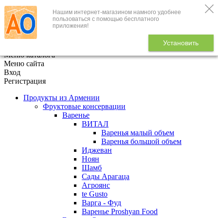
Нашим интернет-магазином намного удобнее
+7 (495) 646-888-1
пользоваться с помощью бесплатного
приложения!
В корзине
0
товаров
Установить
x
Меню каталога
Меню сайта
Вход
Регистрация
Продукты из Армении
Фруктовые консервации
Варенье
ВИТАЛ
Варенья малый объем
Варенья большой объем
Иджеван
Ноян
Шамб
Сады Арагаца
Агроянс
te Gusto
Варга - Фуд
Варенье Proshyan Food