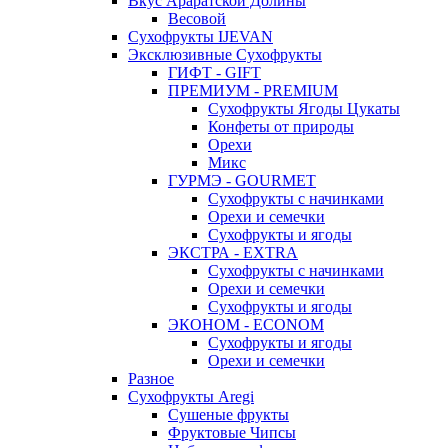
Вкус Араратской Долины
Весовой
Сухофрукты IJEVAN
Эксклюзивные Сухофрукты
ГИФТ - GIFT
ПРЕМИУМ - PREMIUM
Сухофрукты Ягоды Цукаты
Конфеты от природы
Орехи
Микс
ГУРМЭ - GOURMET
Сухофрукты с начинками
Орехи и семечки
Сухофрукты и ягоды
ЭКСТРА - EXTRA
Сухофрукты с начинками
Орехи и семечки
Сухофрукты и ягоды
ЭКОНОМ - ECONOM
Сухофрукты и ягоды
Орехи и семечки
Разное
Сухофрукты Aregi
Сушеные фрукты
Фруктовые Чипсы