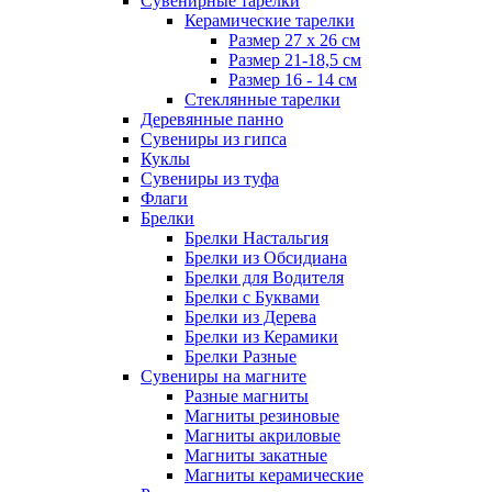
Сувенирные тарелки
Керамические тарелки
Размер 27 х 26 см
Размер 21-18,5 см
Размер 16 - 14 см
Стеклянные тарелки
Деревянные панно
Сувениры из гипса
Куклы
Сувениры из туфа
Флаги
Брелки
Брелки Настальгия
Брелки из Обсидиана
Брелки для Водителя
Брелки с Буквами
Брелки из Дерева
Брелки из Керамики
Брелки Разные
Сувениры на магните
Разные магниты
Магниты резиновые
Магниты акриловые
Магниты закатные
Магниты керамические