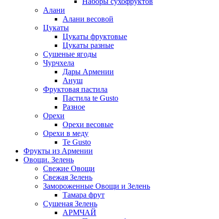
Наборы сухофруктов
Алани
Алани весовой
Цукаты
Цукаты фруктовые
Цукаты разные
Сушеные ягоды
Чурчхела
Дары Армении
Ануш
Фруктовая пастила
Пастила te Gusto
Разное
Орехи
Орехи весовые
Орехи в меду
Te Gusto
Фрукты из Армении
Овощи. Зелень
Свежие Овощи
Свежая Зелень
Замороженные Овощи и Зелень
Тамара фрут
Сушеная Зелень
АРМЧАЙ