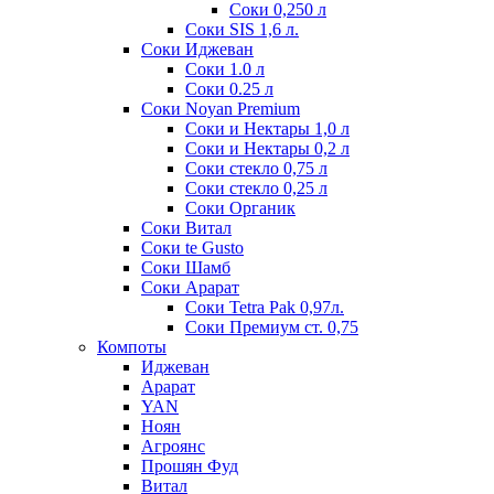
Соки 0,250 л
Соки SIS 1,6 л.
Соки Иджеван
Соки 1.0 л
Соки 0.25 л
Соки Noyan Premium
Соки и Нектары 1,0 л
Соки и Нектары 0,2 л
Соки стекло 0,75 л
Соки стекло 0,25 л
Соки Органик
Соки Витал
Соки te Gusto
Соки Шамб
Соки Арарат
Соки Tetra Pak 0,97л.
Соки Премиум ст. 0,75
Компоты
Иджеван
Арарат
YAN
Ноян
Агроянс
Прошян Фуд
Витал