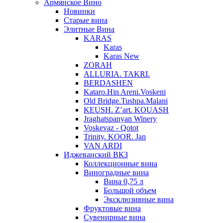
Армянское Вино
Новинки
Старые вина
Элитные Вина
KARAS
Karas
Karas New
ZORAH
ALLURIA. TAKRI.
BERDASHEN
Kataro.Hin Areni.Voskeni
Old Bridge.Tushpa.Malani
KEUSH. Z’art. KOUASH
Jraghatspanyan Winery
Voskevaz - Qotot
Trinity. KOOR. Jan
VAN ARDI
Иджеванский ВКЗ
Коллекционные вина
Виноградные вина
Вина 0,75 л
Большой объем
Эксклюзивные вина
Фруктовые вина
Cувенирные вина