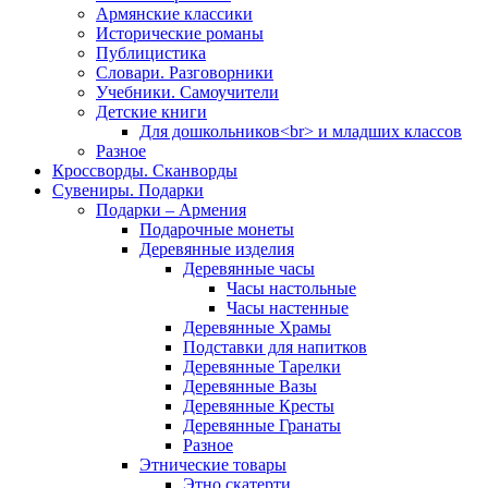
Армянские классики
Исторические романы
Публицистика
Словари. Разговорники
Учебники. Самоучители
Детские книги
Для дошкольников<br> и младших классов
Разное
Кроссворды. Сканворды
Сувениры. Подарки
Подарки – Армения
Подарочные монеты
Деревянные изделия
Деревянные часы
Часы настольные
Часы настенные
Деревянные Храмы
Подставки для напитков
Деревянные Тарелки
Деревянные Вазы
Деревянные Кресты
Деревянные Гранаты
Разное
Этнические товары
Этно скатерти