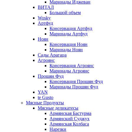
Маринады Иджеван
ВИТАЛ
Большой объем
Wosky
Артфуд
Консервация Артфуд
Маринады Артфуд
Ноян
Консервация Ноян
Маринады Ноян
Сады Арагаца
Агроянс
Консервация Агроянс
Маринады Агроянс
Прошян Фуд
Консервация Прошян Фуд
Маринады Прошян Фуд
YAN
te Gusto
Мясные Продукты
Мясные деликатесы
Армянская Бастурма
Армянский Суджух
Армянская Колбаса
Нарезки