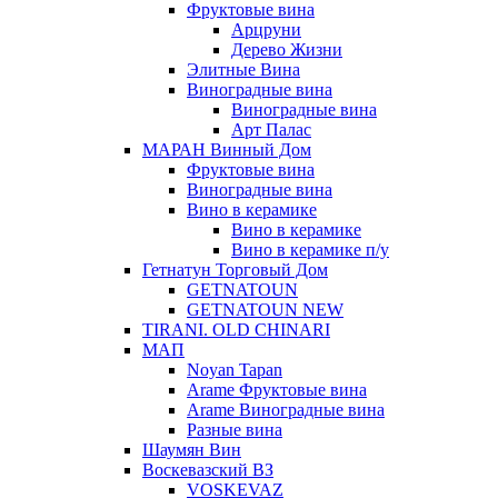
Фруктовые вина
Арцруни
Дерево Жизни
Элитные Вина
Виноградные вина
Виноградные вина
Арт Палас
МАРАН Винный Дом
Фруктовые вина
Виноградные вина
Вино в керамике
Вино в керамике
Вино в керамике п/у
Гетнатун Торговый Дом
GETNATOUN
GETNATOUN NEW
TIRANI. OLD CHINARI
МАП
Noyan Tapan
Arame Фруктовые вина
Arame Виноградные вина
Разные вина
Шаумян Вин
Воскевазский ВЗ
VOSKEVAZ