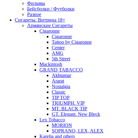
Фильмы
Бейсболки / Футболки
Разное
Сигареты. Витрина 18+
Армянские Сигареты
Cigaronne
Cigaronne
Tattoo by Cigaronne
Center
AMG
5th Street
Mackintosh
GRAND TABACCO
Akhtamar
Ararat
Nostalgia
Classic
TIP TOP
TRIUMPH. VIP
MT. BLACK TIP
GT. Elegant. New Bleck
Lex Tobacco
MORION
SOPRANO, LEX, ALEX
Karelia and others