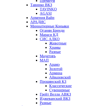
Премиум
Тавинко ВКЗ
TAVINKO
AGASI
Армения Вайн
АРАДИС
Миниатюрные Коньяки
Оганян Бренди
Мараси КД
СИС АЛКО
Животные
Храмы
Разные
Мадатовъ
МАП
Арамэ
Золотой
Армина
Айвазовский
Прошянский КЗ
Классические
Сувенирные
Грейт Велли АВКЗ
Иджеванский ВКЗ
Разные