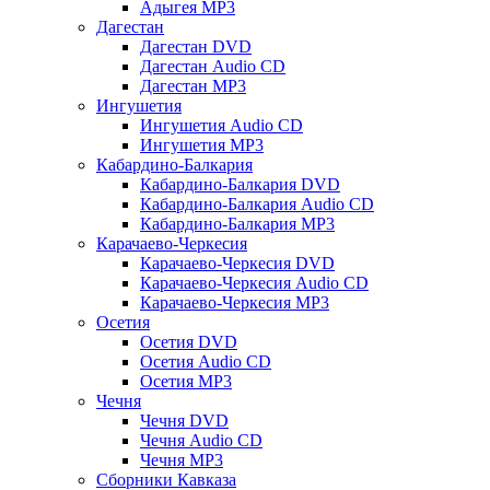
Адыгея MP3
Дагестан
Дагестан DVD
Дагестан Audio CD
Дагестан MP3
Ингушетия
Ингушетия Audio CD
Ингушетия MP3
Кабардино-Балкария
Кабардино-Балкария DVD
Кабардино-Балкария Audio CD
Кабардино-Балкария MP3
Карачаево-Черкесия
Карачаево-Черкесия DVD
Карачаево-Черкесия Audio CD
Карачаево-Черкесия MP3
Осетия
Осетия DVD
Осетия Audio CD
Осетия MP3
Чечня
Чечня DVD
Чечня Audio CD
Чечня MP3
Сборники Кавказа