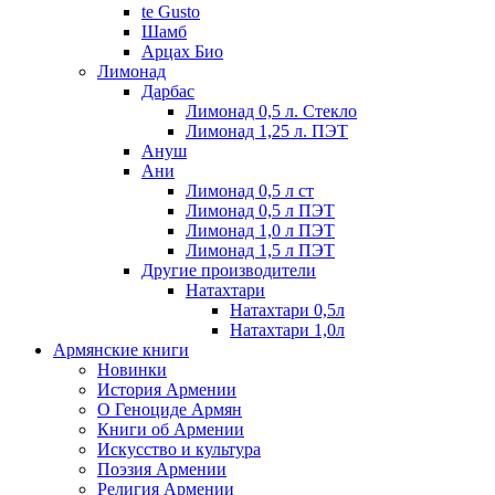
te Gusto
Шамб
Арцах Био
Лимонад
Дарбас
Лимонад 0,5 л. Стекло
Лимонад 1,25 л. ПЭТ
Ануш
Ани
Лимонад 0,5 л ст
Лимонад 0,5 л ПЭТ
Лимонад 1,0 л ПЭТ
Лимонад 1,5 л ПЭТ
Другие производители
Натахтари
Натахтари 0,5л
Натахтари 1,0л
Армянские книги
Новинки
История Армении
О Геноциде Армян
Книги об Армении
Иcкусство и культура
Поэзия Армении
Религия Армении