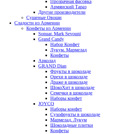
Прозрачная фасовка
Армянский Тараз
Другие производители
Сушеные Овощи
Сладости из Армении
Конфеты из Армении
Sonuar. Mark Sevouni
Grand Candy
Набор Конфет
Лукум. Мармелад
Конфеты
Арколад
GRAND Dian
Фрукты в шоколаде
Орехи в шоколаде
Драже в шоколаде
ШокоХит в шоколаде
Семечки в шоколаде
Наборы конфет
JOYCO
Наборы конфет
Сухофрукты в шоколаде
Мармелад. Лукум
Шоколадные плитки
Конфеты