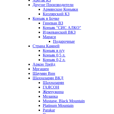
Арегак КЗ
Другие Производители
Армянские Коньяки
Кизлярский КЗ
Коньяк в Бочке
Гиневан ВЗ
Коньяк "СИС АЛКО"
Иджеванский ВКЗ
Мараси
Подарочные
Страна Камней
Коньяк в п/у
Коньяк 0,5 л.
Коньяк 0,2 л.
Аркон Трейд
Мргашен
Шаумян Вин
Шахназарян ВКД
Шахназарян
ГАЯСОН
Жемчужина
Мозаика
Mustang. Black Mountain
Platinum Mountain
Parakar