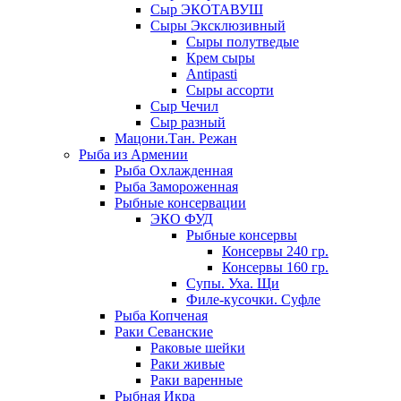
Сыр ЭКОТАВУШ
Сыры Эксклюзивный
Сыры полутведые
Крем сыры
Antipasti
Сыры ассорти
Сыр Чечил
Сыр разный
Мацони.Тан. Режан
Рыба из Армении
Рыба Охлажденная
Рыба Замороженная
Рыбные консервации
ЭКО ФУД
Рыбные консервы
Консервы 240 гр.
Консервы 160 гр.
Супы. Уха. Щи
Филе-кусочки. Суфле
Рыба Копченая
Раки Севанские
Раковые шейки
Раки живые
Раки варенные
Рыбная Икра