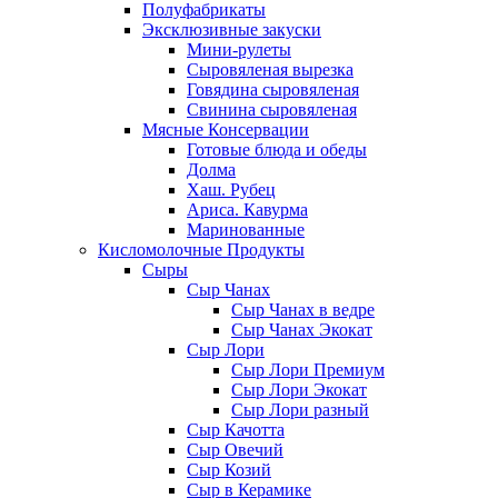
Полуфабрикаты
Эксклюзивные закуски
Мини-рулеты
Сыровяленая вырезка
Говядина сыровяленая
Свинина сыровяленая
Мясные Консервации
Готовые блюда и обеды
Долма
Хаш. Рубец
Ариса. Кавурма
Маринованные
Кисломолочные Продукты
Сыры
Сыр Чанах
Сыр Чанах в ведре
Сыр Чанах Экокат
Сыр Лори
Сыр Лори Премиум
Сыр Лори Экокат
Сыр Лори разный
Сыр Качотта
Сыр Овечий
Сыр Козий
Сыр в Керамике