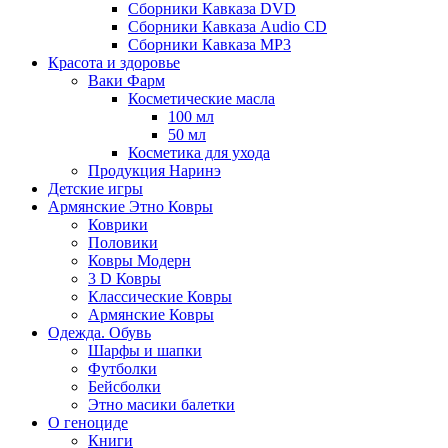
Сборники Кавказа DVD
Сборники Кавказа Audio CD
Сборники Кавказа MP3
Красота и здоровье
Ваки Фарм
Косметические масла
100 мл
50 мл
Косметика для ухода
Продукция Наринэ
Детские игры
Армянские Этно Ковры
Коврики
Половики
Ковры Модерн
3 D Ковры
Классические Ковры
Армянские Ковры
Одежда. Обувь
Шарфы и шапки
Футболки
Бейсболки
Этно масики балетки
О геноциде
Книги