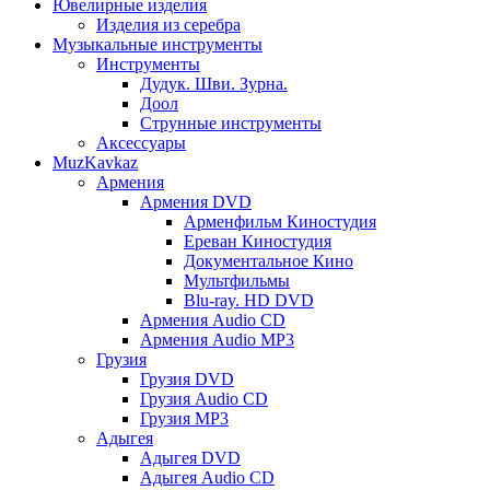
Ювелирные изделия
Изделия из серебра
Музыкальные инструменты
Инструменты
Дудук. Шви. Зурна.
Доол
Струнные инструменты
Аксессуары
MuzKavkaz
Армения
Армения DVD
Арменфильм Киностудия
Ереван Киностудия
Документальное Кино
Мультфильмы
Blu-ray. HD DVD
Армения Audio CD
Армения Audio MP3
Грузия
Грузия DVD
Грузия Audio CD
Грузия MP3
Адыгея
Адыгея DVD
Адыгея Audio CD