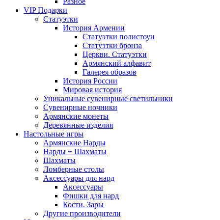
Разное
VIP Подарки
Статуэтки
История Армении
Статуэтки полистоун
Статуэтки бронза
Церкви. Статуэтки
Армянский алфавит
Галерея образов
История России
Мировая история
Уникальные сувенирные светильники
Сувенирные ночники
Армянские монеты
Деревянные изделия
Настольные игры
Армянские Нарды
Нарды + Шахматы
Шахматы
Ломберные столы
Аксессуары для нард
Аксессуары
Фишки для нард
Кости. Зары
Другие производители