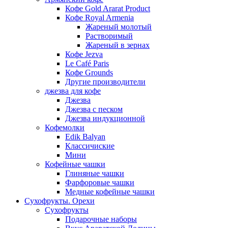
Кофе Gold Ararat Product
Кофе Royal Armenia
Жареный молотый
Растворимый
Жареный в зернах
Кофе Jezva
Le Café Paris
Кофе Grounds
Другие производители
джезва для кофе
Джезва
Джезва с песком
Джезва индукционной
Кофемолки
Edik Balyan
Классичиские
Мини
Кофейные чашки
Глиняные чашки
Фарфоровые чашки
Медные кофейные чашки
Сухофрукты. Орехи
Сухофрукты
Подарочные наборы