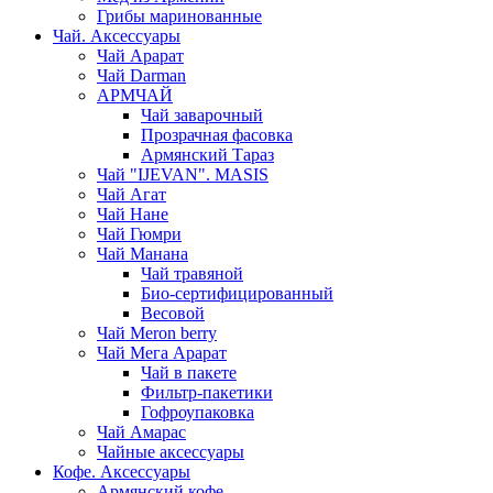
Грибы маринованные
Чай. Аксессуары
Чай Арарат
Чай Darman
АРМЧАЙ
Чай заварочный
Прозрачная фасовка
Армянский Тараз
Чай "IJEVAN". MASIS
Чай Агат
Чай Нане
Чай Гюмри
Чай Манана
Чай травяной
Био-сертифицированный
Весовой
Чай Meron berry
Чай Мега Арарат
Чай в пакете
Фильтр-пакетики
Гофроупаковка
Чай Амарас
Чайные аксессуары
Кофе. Аксессуары
Армянский кофе