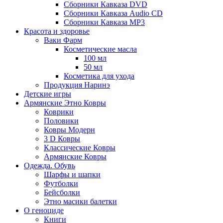
Сборники Кавказа DVD
Сборники Кавказа Audio CD
Сборники Кавказа MP3
Красота и здоровье
Ваки Фарм
Косметические масла
100 мл
50 мл
Косметика для ухода
Продукция Наринэ
Детские игры
Армянские Этно Ковры
Коврики
Половики
Ковры Модерн
3 D Ковры
Классические Ковры
Армянские Ковры
Одежда. Обувь
Шарфы и шапки
Футболки
Бейсболки
Этно масики балетки
О геноциде
Книги