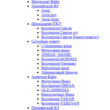
Матевосян Вайн
Аренийский ВЗ
Areni
Areni key
Areni fruits
Шахназарян ЕКД
Коллекция Гаясон
Коллекция Гаясон п/у
Коллекция Гаясон Новогодняя п/у
Gevorkian winery
Сувенирные вина
Фруктовые вина
АРИАЦ. АНАИС
Коллекция КОРОНА
Коллекция Геворкян
Крепленые вина
Абрикосовый Бренди
Армения Вайн
Фруктовые Вина
Коллекция ORRAN
OLD ARMENIA
Виноградные Вина
Коллекция TAKAR
Коллекция YEREVAN
Прошянский КЗ