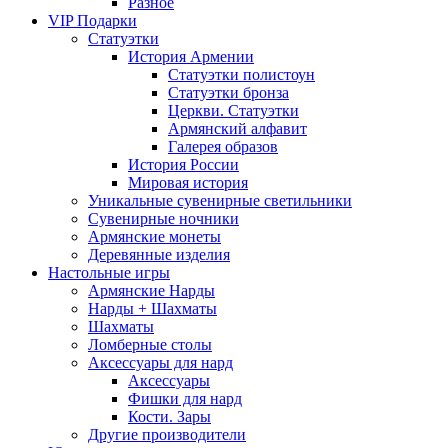
Разное
VIP Подарки
Статуэтки
История Армении
Статуэтки полистоун
Статуэтки бронза
Церкви. Статуэтки
Армянский алфавит
Галерея образов
История России
Мировая история
Уникальные сувенирные светильники
Сувенирные ночники
Армянские монеты
Деревянные изделия
Настольные игры
Армянские Нарды
Нарды + Шахматы
Шахматы
Ломберные столы
Аксессуары для нард
Аксессуары
Фишки для нард
Кости. Зары
Другие производители