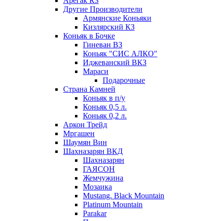
Арегак КЗ
Другие Производители
Армянские Коньяки
Кизлярский КЗ
Коньяк в Бочке
Гиневан ВЗ
Коньяк "СИС АЛКО"
Иджеванский ВКЗ
Мараси
Подарочные
Страна Камней
Коньяк в п/у
Коньяк 0,5 л.
Коньяк 0,2 л.
Аркон Трейд
Мргашен
Шаумян Вин
Шахназарян ВКД
Шахназарян
ГАЯСОН
Жемчужина
Мозаика
Mustang. Black Mountain
Platinum Mountain
Parakar