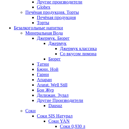
Другие производители
Globex
Печёная продукция. Торты
Печёная продукция
Торты
Безалкогольные напитки
Минеральная Вода
Джермук. Бюрег
Джермук
Джермук классика
Со вкусом лимона
Бюрег
Татни
Бжни. Ной
Гарни
Апаран
Ararat. Well Still
Бон Жур
Дилижан. Зулал
Другие Производители
Dausuz
Соки
Соки SIS Натурал
Соки YAN
Соки 0,930 л