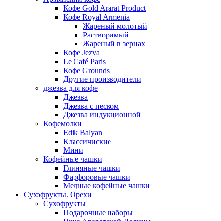
Кофе Gold Ararat Product
Кофе Royal Armenia
Жареный молотый
Растворимый
Жареный в зернах
Кофе Jezva
Le Café Paris
Кофе Grounds
Другие производители
джезва для кофе
Джезва
Джезва с песком
Джезва индукционной
Кофемолки
Edik Balyan
Классичиские
Мини
Кофейные чашки
Глиняные чашки
Фарфоровые чашки
Медные кофейные чашки
Сухофрукты. Орехи
Сухофрукты
Подарочные наборы