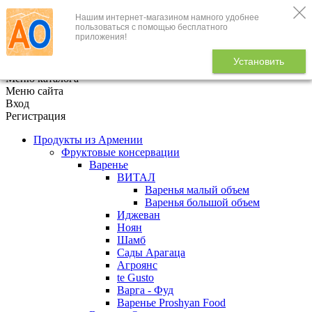
Нашим интернет-магазином намного удобнее
+7 (495) 646-888-1
пользоваться с помощью бесплатного
приложения!
В корзине
0
товаров
Установить
x
Меню каталога
Меню сайта
Вход
Регистрация
Продукты из Армении
Фруктовые консервации
Варенье
ВИТАЛ
Варенья малый объем
Варенья большой объем
Иджеван
Ноян
Шамб
Сады Арагаца
Агроянс
te Gusto
Варга - Фуд
Варенье Proshyan Food