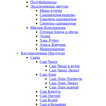
Полуфабрикаты
Эксклюзивные закуски
Мини-рулеты
Сыровяленая вырезка
Говядина сыровяленая
Свинина сыровяленая
Мясные Консервации
Готовые блюда и обеды
Долма
Хаш. Рубец
Ариса. Кавурма
Маринованные
Кисломолочные Продукты
Сыры
Сыр Чанах
Сыр Чанах в ведре
Сыр Чанах Экокат
Сыр Лори
Сыр Лори Премиум
Сыр Лори Экокат
Сыр Лори разный
Сыр Качотта
Сыр Овечий
Сыр Козий
Сыр в Керамике