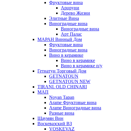
Фруктовые вина
Арцруни
Дерево Жизни
Элитные Вина
Виноградные вина
Виноградные вина
Арт Палас
МАРАН Винный Дом
Фруктовые вина
Виноградные вина
Вино в керамике
Вино в керамике
Вино в керамике п/у
Гетнатун Торговый Дом
GETNATOUN
GETNATOUN NEW
TIRANI. OLD CHINARI
МАП
Noyan Tapan
Arame Фруктовые вина
Arame Виноградные вина
Разные вина
Шаумян Вин
Воскевазский ВЗ
VOSKEVAZ