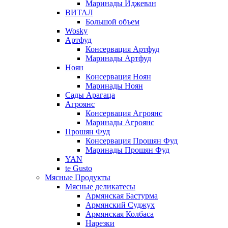
Маринады Иджеван
ВИТАЛ
Большой объем
Wosky
Артфуд
Консервация Артфуд
Маринады Артфуд
Ноян
Консервация Ноян
Маринады Ноян
Сады Арагаца
Агроянс
Консервация Агроянс
Маринады Агроянс
Прошян Фуд
Консервация Прошян Фуд
Маринады Прошян Фуд
YAN
te Gusto
Мясные Продукты
Мясные деликатесы
Армянская Бастурма
Армянский Суджух
Армянская Колбаса
Нарезки