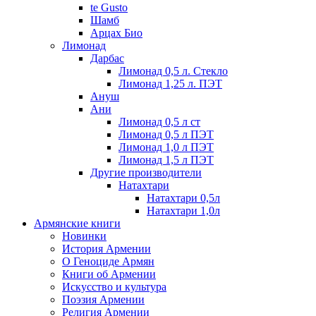
te Gusto
Шамб
Арцах Био
Лимонад
Дарбас
Лимонад 0,5 л. Стекло
Лимонад 1,25 л. ПЭТ
Ануш
Ани
Лимонад 0,5 л ст
Лимонад 0,5 л ПЭТ
Лимонад 1,0 л ПЭТ
Лимонад 1,5 л ПЭТ
Другие производители
Натахтари
Натахтари 0,5л
Натахтари 1,0л
Армянские книги
Новинки
История Армении
О Геноциде Армян
Книги об Армении
Иcкусство и культура
Поэзия Армении
Религия Армении