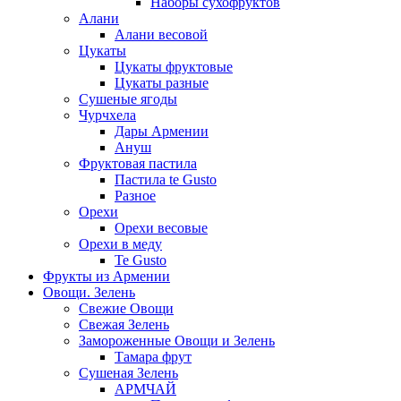
Наборы сухофруктов
Алани
Алани весовой
Цукаты
Цукаты фруктовые
Цукаты разные
Сушеные ягоды
Чурчхела
Дары Армении
Ануш
Фруктовая пастила
Пастила te Gusto
Разное
Орехи
Орехи весовые
Орехи в меду
Te Gusto
Фрукты из Армении
Овощи. Зелень
Свежие Овощи
Свежая Зелень
Замороженные Овощи и Зелень
Тамара фрут
Сушеная Зелень
АРМЧАЙ