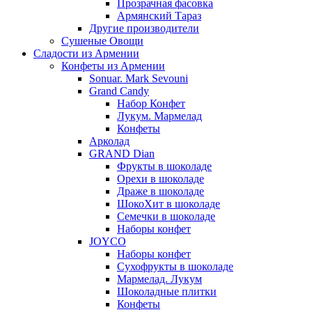
Прозрачная фасовка
Армянский Тараз
Другие производители
Сушеные Овощи
Сладости из Армении
Конфеты из Армении
Sonuar. Mark Sevouni
Grand Candy
Набор Конфет
Лукум. Мармелад
Конфеты
Арколад
GRAND Dian
Фрукты в шоколаде
Орехи в шоколаде
Драже в шоколаде
ШокоХит в шоколаде
Семечки в шоколаде
Наборы конфет
JOYCO
Наборы конфет
Сухофрукты в шоколаде
Мармелад. Лукум
Шоколадные плитки
Конфеты