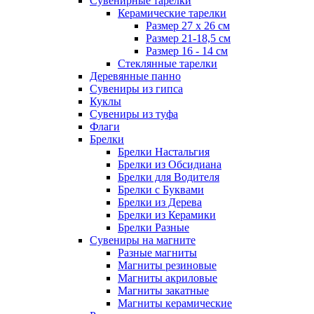
Сувенирные тарелки
Керамические тарелки
Размер 27 х 26 см
Размер 21-18,5 см
Размер 16 - 14 см
Стеклянные тарелки
Деревянные панно
Сувениры из гипса
Куклы
Сувениры из туфа
Флаги
Брелки
Брелки Настальгия
Брелки из Обсидиана
Брелки для Водителя
Брелки с Буквами
Брелки из Дерева
Брелки из Керамики
Брелки Разные
Сувениры на магните
Разные магниты
Магниты резиновые
Магниты акриловые
Магниты закатные
Магниты керамические