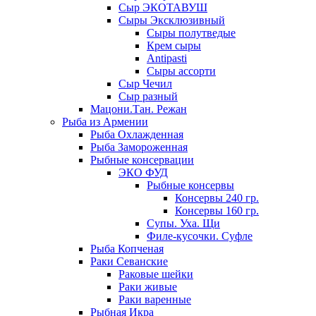
Сыр ЭКОТАВУШ
Сыры Эксклюзивный
Сыры полутведые
Крем сыры
Antipasti
Сыры ассорти
Сыр Чечил
Сыр разный
Мацони.Тан. Режан
Рыба из Армении
Рыба Охлажденная
Рыба Замороженная
Рыбные консервации
ЭКО ФУД
Рыбные консервы
Консервы 240 гр.
Консервы 160 гр.
Супы. Уха. Щи
Филе-кусочки. Суфле
Рыба Копченая
Раки Севанские
Раковые шейки
Раки живые
Раки варенные
Рыбная Икра