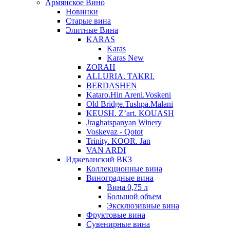
Армянское Вино
Новинки
Старые вина
Элитные Вина
KARAS
Karas
Karas New
ZORAH
ALLURIA. TAKRI.
BERDASHEN
Kataro.Hin Areni.Voskeni
Old Bridge.Tushpa.Malani
KEUSH. Z’art. KOUASH
Jraghatspanyan Winery
Voskevaz - Qotot
Trinity. KOOR. Jan
VAN ARDI
Иджеванский ВКЗ
Коллекционные вина
Виноградные вина
Вина 0,75 л
Большой объем
Эксклюзивные вина
Фруктовые вина
Cувенирные вина