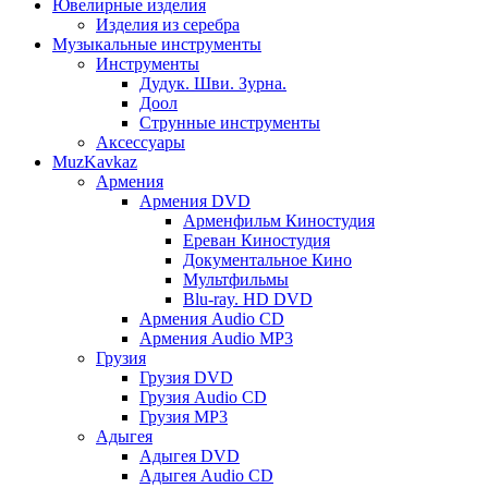
Ювелирные изделия
Изделия из серебра
Музыкальные инструменты
Инструменты
Дудук. Шви. Зурна.
Доол
Струнные инструменты
Аксессуары
MuzKavkaz
Армения
Армения DVD
Арменфильм Киностудия
Ереван Киностудия
Документальное Кино
Мультфильмы
Blu-ray. HD DVD
Армения Audio CD
Армения Audio MP3
Грузия
Грузия DVD
Грузия Audio CD
Грузия MP3
Адыгея
Адыгея DVD
Адыгея Audio CD