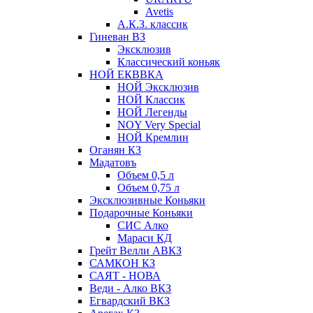
Avetis
А.К.З. классик
Гиневан ВЗ
Эксклюзив
Классический коньяк
НОЙ ЕКВВКА
НОЙ Эксклюзив
НОЙ Классик
НОЙ Легенды
NOY Very Speсial
НОЙ Кремлин
Оганян КЗ
Мадатовъ
Объем 0,5 л
Объем 0,75 л
Эксклюзивные Коньяки
Подарочные Коньяки
СИС Алко
Мараси КД
Грейт Велли АВКЗ
САМКОН КЗ
САЯТ - НОВА
Веди - Алко ВКЗ
Егвардский ВКЗ