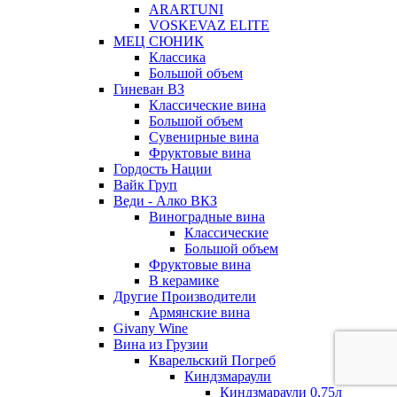
ARARTUNI
VOSKEVAZ ELITE
МЕЦ СЮНИК
Классика
Большой объем
Гиневан ВЗ
Классические вина
Большой объем
Сувенирные вина
Фруктовые вина
Гордость Нации
Вайк Груп
Веди - Алко ВКЗ
Виноградные вина
Классические
Большой объем
Фруктовые вина
В керамике
Другие Производители
Армянские вина
Givany Wine
Вина из Грузии
Кварельский Погреб
Киндзмараули
Киндзмараули 0,75л