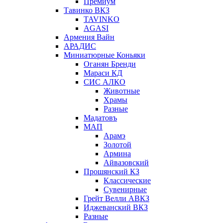
Премиум
Тавинко ВКЗ
TAVINKO
AGASI
Армения Вайн
АРАДИС
Миниатюрные Коньяки
Оганян Бренди
Мараси КД
СИС АЛКО
Животные
Храмы
Разные
Мадатовъ
МАП
Арамэ
Золотой
Армина
Айвазовский
Прошянский КЗ
Классические
Сувенирные
Грейт Велли АВКЗ
Иджеванский ВКЗ
Разные