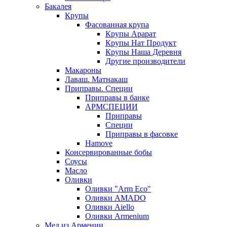
Бакалея
Крупы
Фасованная крупа
Крупы Арарат
Крупы Нат Продукт
Крупы Наша Деревня
Другие производители
Макароны
Лаваш. Матнакаш
Приправы. Специи
Приправы в банке
АРМСПЕЦИИ
Приправы
Специи
Приправы в фасовке
Hamove
Консервированные бобы
Соусы
Масло
Оливки
Оливки "Arm Eco"
Оливки AMADO
Оливки Aiello
Оливки Armenium
Мед из Армении