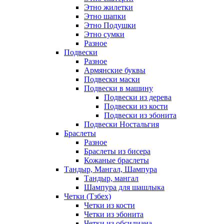
Этно жилетки
Этно шапки
Этно Подушки
Этно сумки
Разное
Подвески
Разное
Армянские буквы
Подвески маски
Подвески в машину
Подвески из дерева
Подвески из кости
Подвески из эбонита
Подвески Ностальгия
Браслеты
Разное
Браслеты из бисера
Кожаные браслеты
Тандыр, Мангал, Шампура
Тандыр, мангал
Шампура для шашлыка
Четки (Тзбех)
Четки из кости
Четки из эбонита
Четки из обсидиана