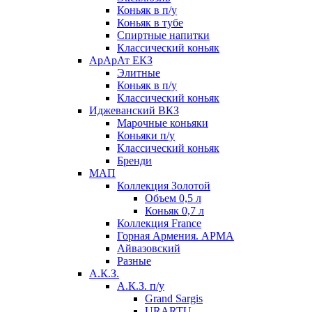
Коньяк в п/у
Коньяк в тубе
Спиртные напитки
Классический коньяк
АрАрАт ЕКЗ
Элитные
Коньяк в п/у
Классический коньяк
Иджеванский ВКЗ
Марочные коньяки
Коньяки п/у
Классический коньяк
Бренди
МАП
Коллекция Золотой
Объем 0,5 л
Коньяк 0,7 л
Коллекция France
Горная Армения. АРМА
Айвазовский
Разные
А.К.З.
А.К.З. п/у
Grand Sargis
URARTU