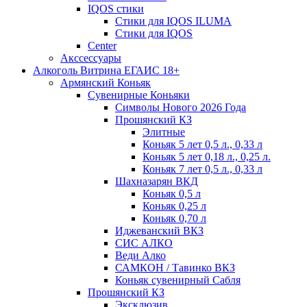
IQOS стики
Стики для IQOS ILUMA
Стики для IQOS
Сenter
Акссессуары
Алкоголь Витрина ЕГАИС 18+
Армянский Коньяк
Сувенирные Коньяки
Символы Нового 2026 Года
Прошянский КЗ
Элитные
Коньяк 5 лет 0,5 л., 0,33 л
Коньяк 5 лет 0,18 л., 0,25 л.
Коньяк 7 лет 0,5 л., 0,33 л
Шахназарян ВКД
Коньяк 0,5 л
Коньяк 0,25 л
Коньяк 0,70 л
Иджеванский ВКЗ
СИС АЛКО
Веди Алко
САМКОН / Тавинко ВКЗ
Коньяк сувенирный Сабля
Прошянский КЗ
Эксклюзив