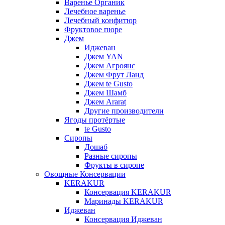
Варенье Органик
Лечебное варенье
Лечебный конфитюр
Фруктовое пюре
Джем
Иджеван
Джем YAN
Джем Агроянс
Джем Фрут Ланд
Джем te Gusto
Джем Шамб
Джем Ararat
Другие производители
Ягоды протёртые
te Gusto
Сиропы
Дошаб
Разные сиропы
Фрукты в сиропе
Овощные Консервации
KERAKUR
Консервация KERAKUR
Маринады KERAKUR
Иджеван
Консервация Иджеван