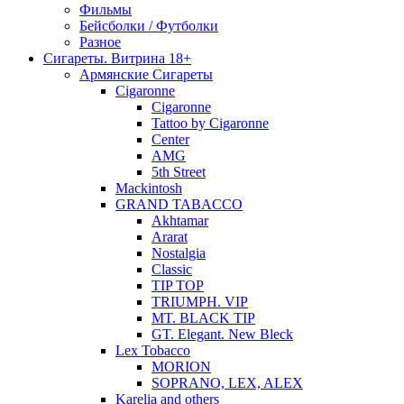
Фильмы
Бейсболки / Футболки
Разное
Сигареты. Витрина 18+
Армянские Сигареты
Cigaronne
Cigaronne
Tattoo by Cigaronne
Center
AMG
5th Street
Mackintosh
GRAND TABACCO
Akhtamar
Ararat
Nostalgia
Classic
TIP TOP
TRIUMPH. VIP
MT. BLACK TIP
GT. Elegant. New Bleck
Lex Tobacco
MORION
SOPRANO, LEX, ALEX
Karelia and others