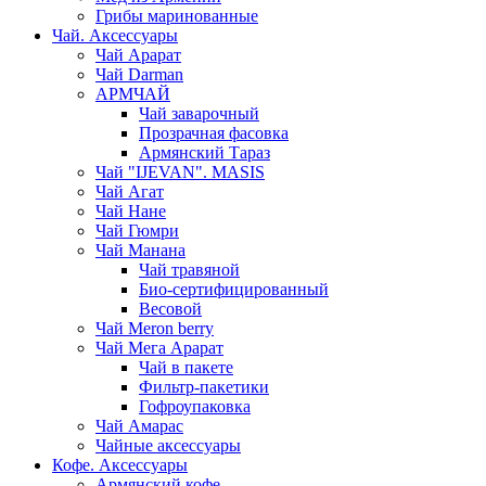
Грибы маринованные
Чай. Аксессуары
Чай Арарат
Чай Darman
АРМЧАЙ
Чай заварочный
Прозрачная фасовка
Армянский Тараз
Чай "IJEVAN". MASIS
Чай Агат
Чай Нане
Чай Гюмри
Чай Манана
Чай травяной
Био-сертифицированный
Весовой
Чай Meron berry
Чай Мега Арарат
Чай в пакете
Фильтр-пакетики
Гофроупаковка
Чай Амарас
Чайные аксессуары
Кофе. Аксессуары
Армянский кофе