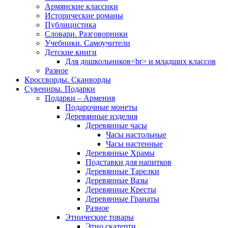
Армянские классики
Исторические романы
Публицистика
Словари. Разговорники
Учебники. Самоучители
Детские книги
Для дошкольников<br> и младших классов
Разное
Кроссворды. Сканворды
Сувениры. Подарки
Подарки – Армения
Подарочные монеты
Деревянные изделия
Деревянные часы
Часы настольные
Часы настенные
Деревянные Храмы
Подставки для напитков
Деревянные Тарелки
Деревянные Вазы
Деревянные Кресты
Деревянные Гранаты
Разное
Этнические товары
Этно скатерти