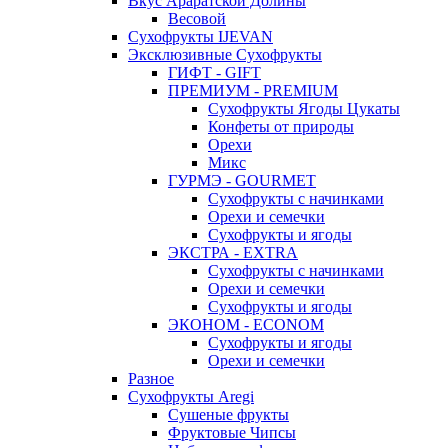
Вкус Араратской Долины
Весовой
Сухофрукты IJEVAN
Эксклюзивные Сухофрукты
ГИФТ - GIFT
ПРЕМИУМ - PREMIUM
Сухофрукты Ягоды Цукаты
Конфеты от природы
Орехи
Микс
ГУРМЭ - GOURMET
Сухофрукты с начинками
Орехи и семечки
Сухофрукты и ягоды
ЭКСТРА - EXTRA
Сухофрукты с начинками
Орехи и семечки
Сухофрукты и ягоды
ЭКОНОМ - ECONOM
Сухофрукты и ягоды
Орехи и семечки
Разное
Сухофрукты Aregi
Сушеные фрукты
Фруктовые Чипсы