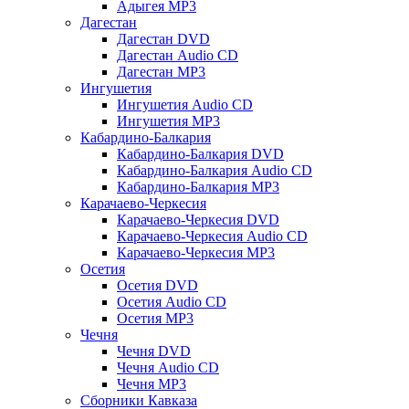
Адыгея MP3
Дагестан
Дагестан DVD
Дагестан Audio CD
Дагестан MP3
Ингушетия
Ингушетия Audio CD
Ингушетия MP3
Кабардино-Балкария
Кабардино-Балкария DVD
Кабардино-Балкария Audio CD
Кабардино-Балкария MP3
Карачаево-Черкесия
Карачаево-Черкесия DVD
Карачаево-Черкесия Audio CD
Карачаево-Черкесия MP3
Осетия
Осетия DVD
Осетия Audio CD
Осетия MP3
Чечня
Чечня DVD
Чечня Audio CD
Чечня MP3
Сборники Кавказа