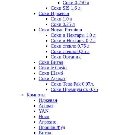
Соки 0,250 л
Соки SIS 1,6 л.
Соки Иджеван
Соки 1.0 л
Соки 0.25 л
Соки Noyan Premium
Соки и Нектары 1,0 л
Соки и Нектары 0,2 л
Соки стекло 0,75 л
Соки стекло 0,25 л
Соки Органик
Соки Витал
Соки te Gusto
Соки Шамб
Соки Арарат
Соки Tetra Pak 0,97л.
Соки Премиум ст. 0,75
Компоты
Иджеван
Арарат
YAN
Ноян
Агроянс
Прошян Фуд
Витал