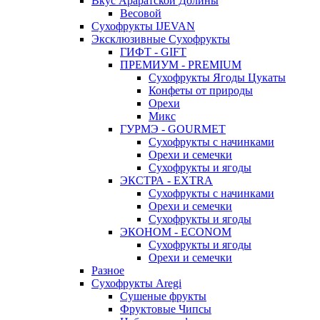
Вкус Араратской Долины
Весовой
Сухофрукты IJEVAN
Эксклюзивные Сухофрукты
ГИФТ - GIFT
ПРЕМИУМ - PREMIUM
Сухофрукты Ягоды Цукаты
Конфеты от природы
Орехи
Микс
ГУРМЭ - GOURMET
Сухофрукты с начинками
Орехи и семечки
Сухофрукты и ягоды
ЭКСТРА - EXTRA
Сухофрукты с начинками
Орехи и семечки
Сухофрукты и ягоды
ЭКОНОМ - ECONOM
Сухофрукты и ягоды
Орехи и семечки
Разное
Сухофрукты Aregi
Сушеные фрукты
Фруктовые Чипсы