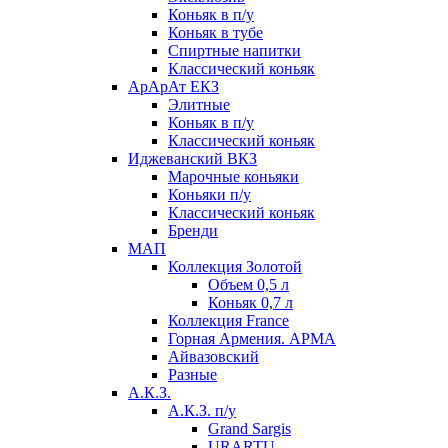
Коньяк в п/у
Коньяк в тубе
Спиртные напитки
Классический коньяк
АрАрАт ЕКЗ
Элитные
Коньяк в п/у
Классический коньяк
Иджеванский ВКЗ
Марочные коньяки
Коньяки п/у
Классический коньяк
Бренди
МАП
Коллекция Золотой
Объем 0,5 л
Коньяк 0,7 л
Коллекция France
Горная Армения. АРМА
Айвазовский
Разные
А.К.З.
А.К.З. п/у
Grand Sargis
URARTU