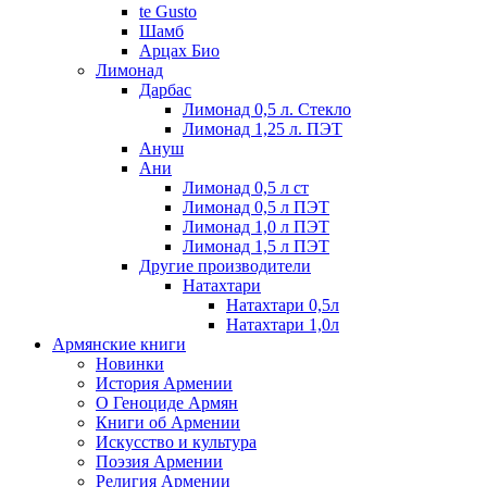
te Gusto
Шамб
Арцах Био
Лимонад
Дарбас
Лимонад 0,5 л. Стекло
Лимонад 1,25 л. ПЭТ
Ануш
Ани
Лимонад 0,5 л ст
Лимонад 0,5 л ПЭТ
Лимонад 1,0 л ПЭТ
Лимонад 1,5 л ПЭТ
Другие производители
Натахтари
Натахтари 0,5л
Натахтари 1,0л
Армянские книги
Новинки
История Армении
О Геноциде Армян
Книги об Армении
Иcкусство и культура
Поэзия Армении
Религия Армении