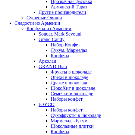
Прозрачная фасовка
Армянский Тараз
Другие производители
Сушеные Овощи
Сладости из Армении
Конфеты из Армении
Sonuar. Mark Sevouni
Grand Candy
Набор Конфет
Лукум. Мармелад
Конфеты
Арколад
GRAND Dian
Фрукты в шоколаде
Орехи в шоколаде
Драже в шоколаде
ШокоХит в шоколаде
Семечки в шоколаде
Наборы конфет
JOYCO
Наборы конфет
Сухофрукты в шоколаде
Мармелад. Лукум
Шоколадные плитки
Конфеты