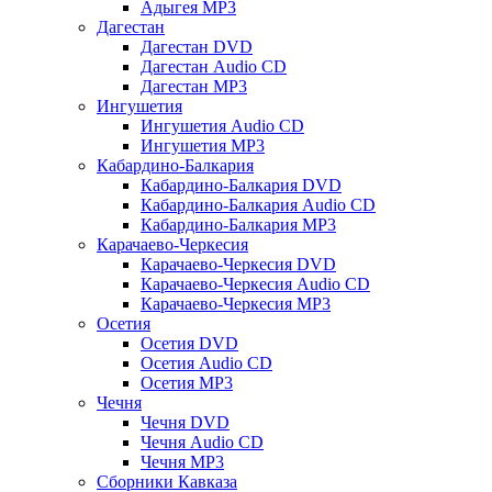
Адыгея MP3
Дагестан
Дагестан DVD
Дагестан Audio CD
Дагестан MP3
Ингушетия
Ингушетия Audio CD
Ингушетия MP3
Кабардино-Балкария
Кабардино-Балкария DVD
Кабардино-Балкария Audio CD
Кабардино-Балкария MP3
Карачаево-Черкесия
Карачаево-Черкесия DVD
Карачаево-Черкесия Audio CD
Карачаево-Черкесия MP3
Осетия
Осетия DVD
Осетия Audio CD
Осетия MP3
Чечня
Чечня DVD
Чечня Audio CD
Чечня MP3
Сборники Кавказа