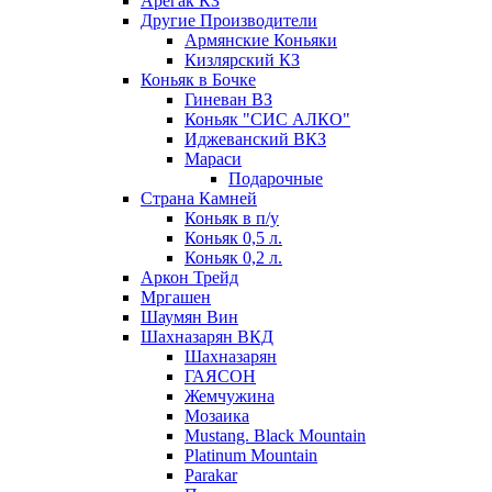
Арегак КЗ
Другие Производители
Армянские Коньяки
Кизлярский КЗ
Коньяк в Бочке
Гиневан ВЗ
Коньяк "СИС АЛКО"
Иджеванский ВКЗ
Мараси
Подарочные
Страна Камней
Коньяк в п/у
Коньяк 0,5 л.
Коньяк 0,2 л.
Аркон Трейд
Мргашен
Шаумян Вин
Шахназарян ВКД
Шахназарян
ГАЯСОН
Жемчужина
Мозаика
Mustang. Black Mountain
Platinum Mountain
Parakar