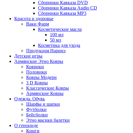
Сборники Кавказа DVD
Сборники Кавказа Audio CD
Сборники Кавказа MP3
Красота и здоровье
Ваки Фарм
Косметические масла
100 мл
50 мл
Косметика для ухода
Продукция Наринэ
Детские игры
Армянские Этно Ковры
Коврики
Половики
Ковры Модерн
3 D Ковры
Классические Ковры
Армянские Ковры
Одежда. Обувь
Шарфы и шапки
Футболки
Бейсболки
Этно масики балетки
О геноциде
Книги