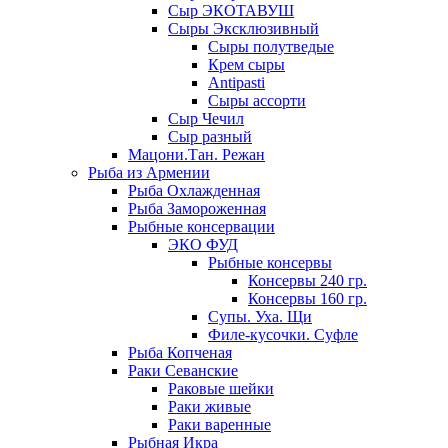
Сыр ЭКОТАВУШ
Сыры Эксклюзивный
Сыры полутведые
Крем сыры
Antipasti
Сыры ассорти
Сыр Чечил
Сыр разный
Мацони.Тан. Режан
Рыба из Армении
Рыба Охлажденная
Рыба Замороженная
Рыбные консервации
ЭКО ФУД
Рыбные консервы
Консервы 240 гр.
Консервы 160 гр.
Супы. Уха. Щи
Филе-кусочки. Суфле
Рыба Копченая
Раки Севанские
Раковые шейки
Раки живые
Раки варенные
Рыбная Икра