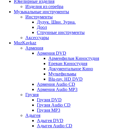
Ювелирные изделия
Изделия из серебра
Музыкальные инструменты
Инструменты
Дудук. Шви. Зурна.
Доол
Струнные инструменты
Аксессуары
MuzKavkaz
Армения
Армения DVD
Арменфильм Киностудия
Ереван Киностудия
Документальное Кино
Мультфильмы
Blu-ray. HD DVD
Армения Audio CD
Армения Audio MP3
Грузия
Грузия DVD
Грузия Audio CD
Грузия MP3
Адыгея
Адыгея DVD
Адыгея Audio CD