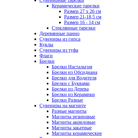
Сувенирные тарелки
Керамические тарелки
Размер 27 х 26 см
Размер 21-18,5 см
Размер 16 - 14 см
Стеклянные тарелки
Деревянные панно
Сувениры из гипса
Куклы
Сувениры из туфа
Флаги
Брелки
Брелки Настальгия
Брелки из Обсидиана
Брелки для Водителя
Брелки с Буквами
Брелки из Дерева
Брелки из Керамики
Брелки Разные
Сувениры на магните
Разные магниты
Магниты резиновые
Магниты акриловые
Магниты закатные
Магниты керамические