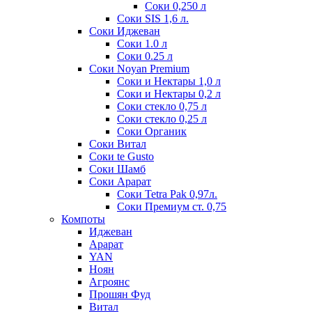
Соки 0,250 л
Соки SIS 1,6 л.
Соки Иджеван
Соки 1.0 л
Соки 0.25 л
Соки Noyan Premium
Соки и Нектары 1,0 л
Соки и Нектары 0,2 л
Соки стекло 0,75 л
Соки стекло 0,25 л
Соки Органик
Соки Витал
Соки te Gusto
Соки Шамб
Соки Арарат
Соки Tetra Pak 0,97л.
Соки Премиум ст. 0,75
Компоты
Иджеван
Арарат
YAN
Ноян
Агроянс
Прошян Фуд
Витал