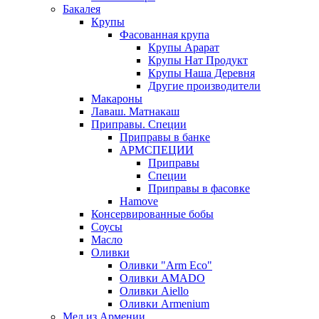
Бакалея
Крупы
Фасованная крупа
Крупы Арарат
Крупы Нат Продукт
Крупы Наша Деревня
Другие производители
Макароны
Лаваш. Матнакаш
Приправы. Специи
Приправы в банке
АРМСПЕЦИИ
Приправы
Специи
Приправы в фасовке
Hamove
Консервированные бобы
Соусы
Масло
Оливки
Оливки "Arm Eco"
Оливки AMADO
Оливки Aiello
Оливки Armenium
Мед из Армении