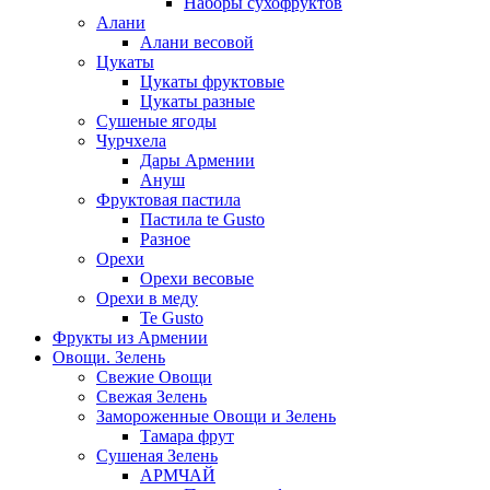
Наборы сухофруктов
Алани
Алани весовой
Цукаты
Цукаты фруктовые
Цукаты разные
Сушеные ягоды
Чурчхела
Дары Армении
Ануш
Фруктовая пастила
Пастила te Gusto
Разное
Орехи
Орехи весовые
Орехи в меду
Te Gusto
Фрукты из Армении
Овощи. Зелень
Свежие Овощи
Свежая Зелень
Замороженные Овощи и Зелень
Тамара фрут
Сушеная Зелень
АРМЧАЙ