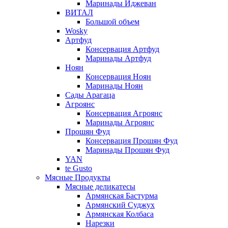
Маринады Иджеван
ВИТАЛ
Большой объем
Wosky
Артфуд
Консервация Артфуд
Маринады Артфуд
Ноян
Консервация Ноян
Маринады Ноян
Сады Арагаца
Агроянс
Консервация Агроянс
Маринады Агроянс
Прошян Фуд
Консервация Прошян Фуд
Маринады Прошян Фуд
YAN
te Gusto
Мясные Продукты
Мясные деликатесы
Армянская Бастурма
Армянский Суджух
Армянская Колбаса
Нарезки