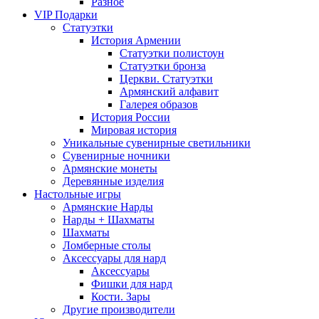
Разное
VIP Подарки
Статуэтки
История Армении
Статуэтки полистоун
Статуэтки бронза
Церкви. Статуэтки
Армянский алфавит
Галерея образов
История России
Мировая история
Уникальные сувенирные светильники
Сувенирные ночники
Армянские монеты
Деревянные изделия
Настольные игры
Армянские Нарды
Нарды + Шахматы
Шахматы
Ломберные столы
Аксессуары для нард
Аксессуары
Фишки для нард
Кости. Зары
Другие производители