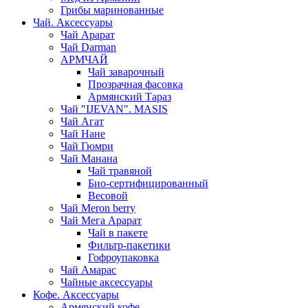
Грибы маринованные
Чай. Аксессуары
Чай Арарат
Чай Darman
АРМЧАЙ
Чай заварочный
Прозрачная фасовка
Армянский Тараз
Чай "IJEVAN". MASIS
Чай Агат
Чай Нане
Чай Гюмри
Чай Манана
Чай травяной
Био-сертифицированный
Весовой
Чай Meron berry
Чай Мега Арарат
Чай в пакете
Фильтр-пакетики
Гофроупаковка
Чай Амарас
Чайные аксессуары
Кофе. Аксессуары
Армянский кофе