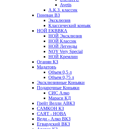
Avetis
А.К.З. классик
Гиневан ВЗ
Эксклюзив
Классический коньяк
НОЙ ЕКВВКА
НОЙ Эксклюзив
НОЙ Классик
НОЙ Легенды
NOY Very Speсial
НОЙ Кремлин
Оганян КЗ
Мадатовъ
Объем 0,5 л
Объем 0,75 л
Эксклюзивные Коньяки
Подарочные Коньяки
СИС Алко
Мараси КД
Грейт Велли АВКЗ
САМКОН КЗ
САЯТ - НОВА
Веди - Алко ВКЗ
Егвардский ВКЗ