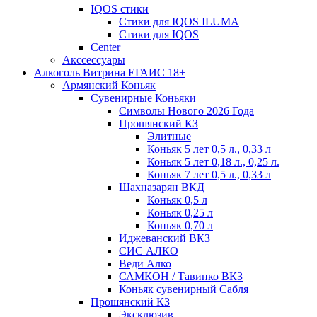
IQOS стики
Стики для IQOS ILUMA
Стики для IQOS
Сenter
Акссессуары
Алкоголь Витрина ЕГАИС 18+
Армянский Коньяк
Сувенирные Коньяки
Символы Нового 2026 Года
Прошянский КЗ
Элитные
Коньяк 5 лет 0,5 л., 0,33 л
Коньяк 5 лет 0,18 л., 0,25 л.
Коньяк 7 лет 0,5 л., 0,33 л
Шахназарян ВКД
Коньяк 0,5 л
Коньяк 0,25 л
Коньяк 0,70 л
Иджеванский ВКЗ
СИС АЛКО
Веди Алко
САМКОН / Тавинко ВКЗ
Коньяк сувенирный Сабля
Прошянский КЗ
Эксклюзив