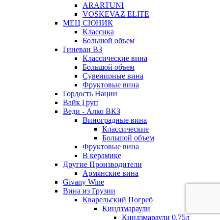
ARARTUNI
VOSKEVAZ ELITE
МЕЦ СЮНИК
Классика
Большой объем
Гиневан ВЗ
Классические вина
Большой объем
Сувенирные вина
Фруктовые вина
Гордость Нации
Вайк Груп
Веди - Алко ВКЗ
Виноградные вина
Классические
Большой объем
Фруктовые вина
В керамике
Другие Производители
Армянские вина
Givany Wine
Вина из Грузии
Кварельский Погреб
Киндзмараули
Киндзмараули 0,75л