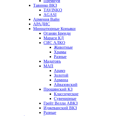
Премиум
Тавинко ВКЗ
TAVINKO
AGASI
Армения Вайн
АРАДИС
Миниатюрные Коньяки
Оганян Бренди
Мараси КД
СИС АЛКО
Животные
Храмы
Разные
Мадатовъ
МАП
Арамэ
Золотой
Армина
Айвазовский
Прошянский КЗ
Классические
Сувенирные
Грейт Велли АВКЗ
Иджеванский ВКЗ
Разные