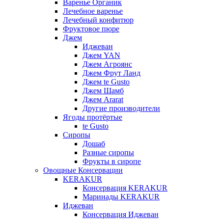
Варенье Органик
Лечебное варенье
Лечебный конфитюр
Фруктовое пюре
Джем
Иджеван
Джем YAN
Джем Агроянс
Джем Фрут Ланд
Джем te Gusto
Джем Шамб
Джем Ararat
Другие производители
Ягоды протёртые
te Gusto
Сиропы
Дошаб
Разные сиропы
Фрукты в сиропе
Овощные Консервации
KERAKUR
Консервация KERAKUR
Маринады KERAKUR
Иджеван
Консервация Иджеван