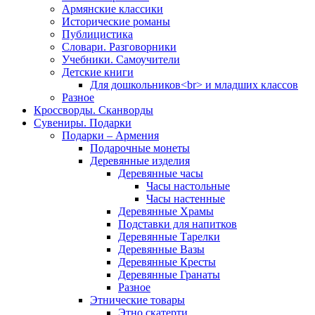
Армянские классики
Исторические романы
Публицистика
Словари. Разговорники
Учебники. Самоучители
Детские книги
Для дошкольников<br> и младших классов
Разное
Кроссворды. Сканворды
Сувениры. Подарки
Подарки – Армения
Подарочные монеты
Деревянные изделия
Деревянные часы
Часы настольные
Часы настенные
Деревянные Храмы
Подставки для напитков
Деревянные Тарелки
Деревянные Вазы
Деревянные Кресты
Деревянные Гранаты
Разное
Этнические товары
Этно скатерти