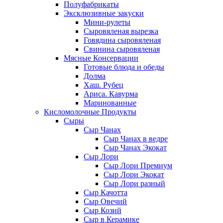
Полуфабрикаты
Эксклюзивные закуски
Мини-рулеты
Сыровяленая вырезка
Говядина сыровяленая
Свинина сыровяленая
Мясные Консервации
Готовые блюда и обеды
Долма
Хаш. Рубец
Ариса. Кавурма
Маринованные
Кисломолочные Продукты
Сыры
Сыр Чанах
Сыр Чанах в ведре
Сыр Чанах Экокат
Сыр Лори
Сыр Лори Премиум
Сыр Лори Экокат
Сыр Лори разный
Сыр Качотта
Сыр Овечий
Сыр Козий
Сыр в Керамике