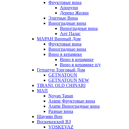
Фруктовые вина
Арцруни
Дерево Жизни
Элитные Вина
Виноградные вина
Виноградные вина
Арт Палас
МАРАН Винный Дом
Фруктовые вина
Виноградные вина
Вино в керамике
Вино в керамике
Вино в керамике п/у
Гетнатун Торговый Дом
GETNATOUN
GETNATOUN NEW
TIRANI. OLD CHINARI
МАП
Noyan Tapan
Arame Фруктовые вина
Arame Виноградные вина
Разные вина
Шаумян Вин
Воскевазский ВЗ
VOSKEVAZ