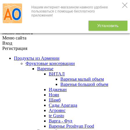
Нашим интернет-магазином намного удобнее
+7 (495) 646-888-1
пользоваться с помощью бесплатного
приложения!
В корзине
0
товаров
Установить
x
Меню каталога
Меню сайта
Вход
Регистрация
Продукты из Армении
Фруктовые консервации
Варенье
ВИТАЛ
Варенья малый объем
Варенья большой объем
Иджеван
Ноян
Шамб
Сады Арагаца
Агроянс
te Gusto
Варга - Фуд
Варенье Proshyan Food