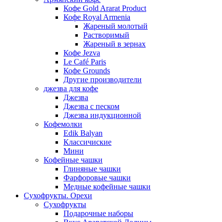
Кофе Gold Ararat Product
Кофе Royal Armenia
Жареный молотый
Растворимый
Жареный в зернах
Кофе Jezva
Le Café Paris
Кофе Grounds
Другие производители
джезва для кофе
Джезва
Джезва с песком
Джезва индукционной
Кофемолки
Edik Balyan
Классичиские
Мини
Кофейные чашки
Глиняные чашки
Фарфоровые чашки
Медные кофейные чашки
Сухофрукты. Орехи
Сухофрукты
Подарочные наборы