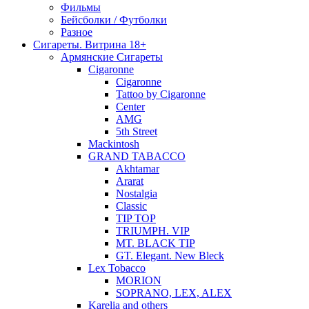
Фильмы
Бейсболки / Футболки
Разное
Сигареты. Витрина 18+
Армянские Сигареты
Cigaronne
Cigaronne
Tattoo by Cigaronne
Center
AMG
5th Street
Mackintosh
GRAND TABACCO
Akhtamar
Ararat
Nostalgia
Classic
TIP TOP
TRIUMPH. VIP
MT. BLACK TIP
GT. Elegant. New Bleck
Lex Tobacco
MORION
SOPRANO, LEX, ALEX
Karelia and others