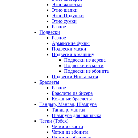
Этно жилетки
Этно шапки
Этно Подушки
Этно сумки
Разное
Подвески
Разное
Армянские буквы
Подвески маски
Подвески в машину
Подвески из дерева
Подвески из кости
Подвески из эбонита
Подвески Ностальгия
Браслеты
Разное
Браслеты из бисера
Кожаные браслеты
Тандыр, Мангал, Шампура
Тандыр, мангал
Шампура для шашлыка
Четки (Тзбех)
Четки из кости
Четки из эбонита
Четки из обсидиана