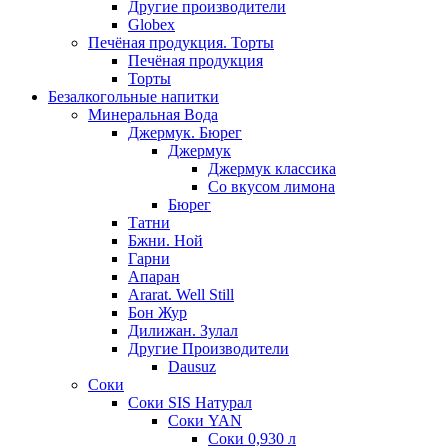
Другие производители
Globex
Печёная продукция. Торты
Печёная продукция
Торты
Безалкогольные напитки
Минеральная Вода
Джермук. Бюрег
Джермук
Джермук классика
Со вкусом лимона
Бюрег
Татни
Бжни. Ной
Гарни
Апаран
Ararat. Well Still
Бон Жур
Дилижан. Зулал
Другие Производители
Dausuz
Соки
Соки SIS Натурал
Соки YAN
Соки 0,930 л