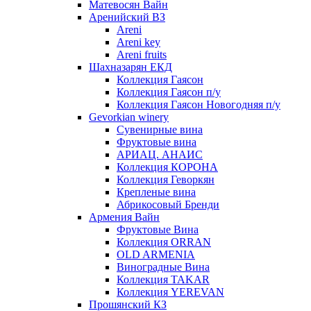
Матевосян Вайн
Аренийский ВЗ
Areni
Areni key
Areni fruits
Шахназарян ЕКД
Коллекция Гаясон
Коллекция Гаясон п/у
Коллекция Гаясон Новогодняя п/у
Gevorkian winery
Сувенирные вина
Фруктовые вина
АРИАЦ. АНАИС
Коллекция КОРОНА
Коллекция Геворкян
Крепленые вина
Абрикосовый Бренди
Армения Вайн
Фруктовые Вина
Коллекция ORRAN
OLD ARMENIA
Виноградные Вина
Коллекция TAKAR
Коллекция YEREVAN
Прошянский КЗ