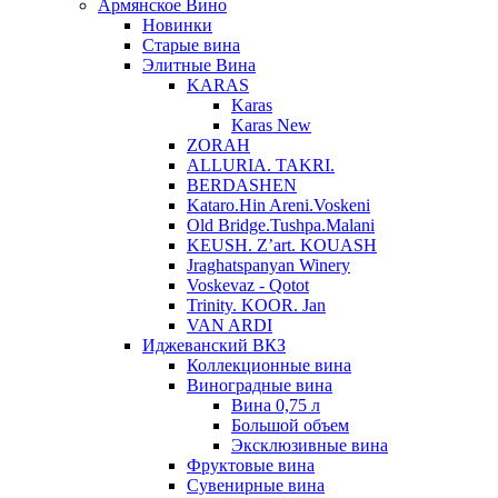
Армянское Вино
Новинки
Старые вина
Элитные Вина
KARAS
Karas
Karas New
ZORAH
ALLURIA. TAKRI.
BERDASHEN
Kataro.Hin Areni.Voskeni
Old Bridge.Tushpa.Malani
KEUSH. Z’art. KOUASH
Jraghatspanyan Winery
Voskevaz - Qotot
Trinity. KOOR. Jan
VAN ARDI
Иджеванский ВКЗ
Коллекционные вина
Виноградные вина
Вина 0,75 л
Большой объем
Эксклюзивные вина
Фруктовые вина
Cувенирные вина