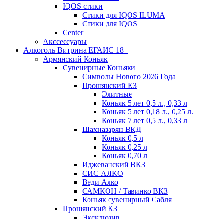
IQOS стики
Стики для IQOS ILUMA
Стики для IQOS
Сenter
Акссессуары
Алкоголь Витрина ЕГАИС 18+
Армянский Коньяк
Сувенирные Коньяки
Символы Нового 2026 Года
Прошянский КЗ
Элитные
Коньяк 5 лет 0,5 л., 0,33 л
Коньяк 5 лет 0,18 л., 0,25 л.
Коньяк 7 лет 0,5 л., 0,33 л
Шахназарян ВКД
Коньяк 0,5 л
Коньяк 0,25 л
Коньяк 0,70 л
Иджеванский ВКЗ
СИС АЛКО
Веди Алко
САМКОН / Тавинко ВКЗ
Коньяк сувенирный Сабля
Прошянский КЗ
Эксклюзив