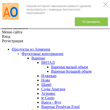
Нашим интернет-магазином намного удобнее
+7 (495) 646-888-1
пользоваться с помощью бесплатного
приложения!
В корзине
0
товаров
Установить
x
Меню каталога
Меню сайта
Вход
Регистрация
Продукты из Армении
Фруктовые консервации
Варенье
ВИТАЛ
Варенья малый объем
Варенья большой объем
Иджеван
Ноян
Шамб
Сады Арагаца
Агроянс
te Gusto
Варга - Фуд
Варенье Proshyan Food