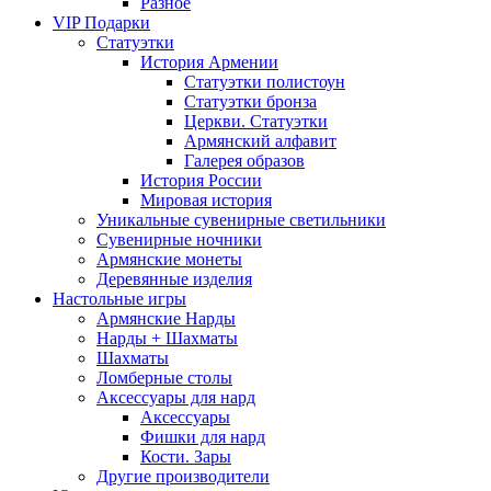
Разное
VIP Подарки
Статуэтки
История Армении
Статуэтки полистоун
Статуэтки бронза
Церкви. Статуэтки
Армянский алфавит
Галерея образов
История России
Мировая история
Уникальные сувенирные светильники
Сувенирные ночники
Армянские монеты
Деревянные изделия
Настольные игры
Армянские Нарды
Нарды + Шахматы
Шахматы
Ломберные столы
Аксессуары для нард
Аксессуары
Фишки для нард
Кости. Зары
Другие производители