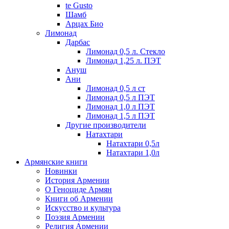
te Gusto
Шамб
Арцах Био
Лимонад
Дарбас
Лимонад 0,5 л. Стекло
Лимонад 1,25 л. ПЭТ
Ануш
Ани
Лимонад 0,5 л ст
Лимонад 0,5 л ПЭТ
Лимонад 1,0 л ПЭТ
Лимонад 1,5 л ПЭТ
Другие производители
Натахтари
Натахтари 0,5л
Натахтари 1,0л
Армянские книги
Новинки
История Армении
О Геноциде Армян
Книги об Армении
Иcкусство и культура
Поэзия Армении
Религия Армении