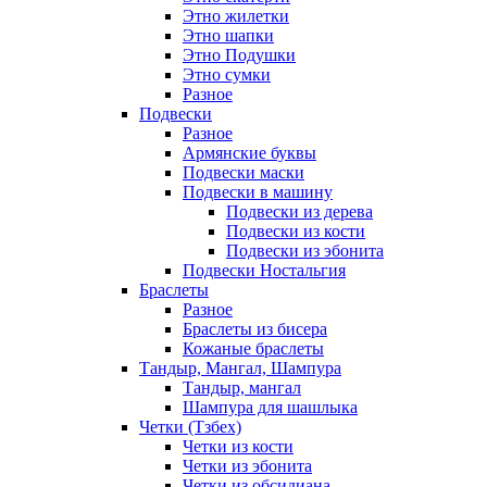
Этно жилетки
Этно шапки
Этно Подушки
Этно сумки
Разное
Подвески
Разное
Армянские буквы
Подвески маски
Подвески в машину
Подвески из дерева
Подвески из кости
Подвески из эбонита
Подвески Ностальгия
Браслеты
Разное
Браслеты из бисера
Кожаные браслеты
Тандыр, Мангал, Шампура
Тандыр, мангал
Шампура для шашлыка
Четки (Тзбех)
Четки из кости
Четки из эбонита
Четки из обсидиана