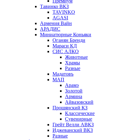
Премиум
Тавинко ВКЗ
TAVINKO
AGASI
Армения Вайн
АРАДИС
Миниатюрные Коньяки
Оганян Бренди
Мараси КД
СИС АЛКО
Животные
Храмы
Разные
Мадатовъ
МАП
Арамэ
Золотой
Армина
Айвазовский
Прошянский КЗ
Классические
Сувенирные
Грейт Велли АВКЗ
Иджеванский ВКЗ
Разные