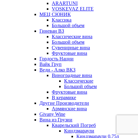
ARARTUNI
VOSKEVAZ ELITE
МЕЦ СЮНИК
Классика
Большой объем
Гиневан ВЗ
Классические вина
Большой объем
Сувенирные вина
Фруктовые вина
Гордость Нации
Вайк Груп
Веди - Алко ВКЗ
Виноградные вина
Классические
Большой объем
Фруктовые вина
В керамике
Другие Производители
Армянские вина
Givany Wine
Вина из Грузии
Кварельский Погреб
Киндзмараули
Киндзмараули 0,75л