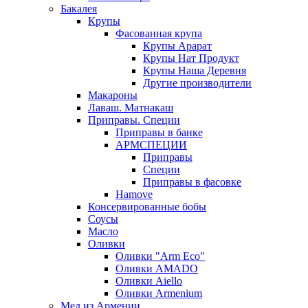
Бакалея
Крупы
Фасованная крупа
Крупы Арарат
Крупы Нат Продукт
Крупы Наша Деревня
Другие производители
Макароны
Лаваш. Матнакаш
Приправы. Специи
Приправы в банке
АРМСПЕЦИИ
Приправы
Специи
Приправы в фасовке
Hamove
Консервированные бобы
Соусы
Масло
Оливки
Оливки "Arm Eco"
Оливки AMADO
Оливки Aiello
Оливки Armenium
Мед из Армении