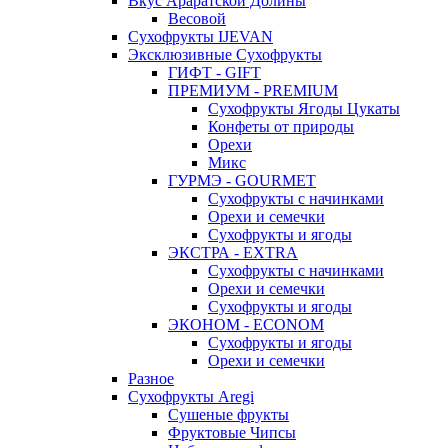
Вкус Араратской Долины
Весовой
Сухофрукты IJEVAN
Эксклюзивные Сухофрукты
ГИФТ - GIFT
ПРЕМИУМ - PREMIUM
Сухофрукты Ягоды Цукаты
Конфеты от природы
Орехи
Микс
ГУРМЭ - GOURMET
Сухофрукты с начинками
Орехи и семечки
Сухофрукты и ягоды
ЭКСТРА - EXTRA
Сухофрукты с начинками
Орехи и семечки
Сухофрукты и ягоды
ЭКОНОМ - ECONOM
Сухофрукты и ягоды
Орехи и семечки
Разное
Сухофрукты Aregi
Сушеные фрукты
Фруктовые Чипсы