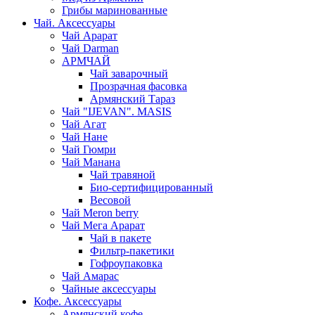
Грибы маринованные
Чай. Аксессуары
Чай Арарат
Чай Darman
АРМЧАЙ
Чай заварочный
Прозрачная фасовка
Армянский Тараз
Чай "IJEVAN". MASIS
Чай Агат
Чай Нане
Чай Гюмри
Чай Манана
Чай травяной
Био-сертифицированный
Весовой
Чай Meron berry
Чай Мега Арарат
Чай в пакете
Фильтр-пакетики
Гофроупаковка
Чай Амарас
Чайные аксессуары
Кофе. Аксессуары
Армянский кофе