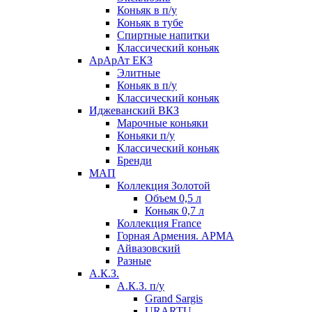
Коньяк в п/у
Коньяк в тубе
Спиртные напитки
Классический коньяк
АрАрАт ЕКЗ
Элитные
Коньяк в п/у
Классический коньяк
Иджеванский ВКЗ
Марочные коньяки
Коньяки п/у
Классический коньяк
Бренди
МАП
Коллекция Золотой
Объем 0,5 л
Коньяк 0,7 л
Коллекция France
Горная Армения. АРМА
Айвазовский
Разные
А.К.З.
А.К.З. п/у
Grand Sargis
URARTU