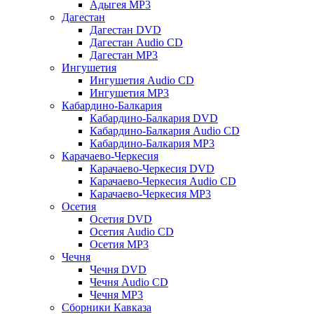
Адыгея MP3
Дагестан
Дагестан DVD
Дагестан Audio CD
Дагестан MP3
Ингушетия
Ингушетия Audio CD
Ингушетия MP3
Кабардино-Балкария
Кабардино-Балкария DVD
Кабардино-Балкария Audio CD
Кабардино-Балкария MP3
Карачаево-Черкесия
Карачаево-Черкесия DVD
Карачаево-Черкесия Audio CD
Карачаево-Черкесия MP3
Осетия
Осетия DVD
Осетия Audio CD
Осетия MP3
Чечня
Чечня DVD
Чечня Audio CD
Чечня MP3
Сборники Кавказа