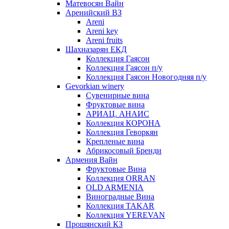
Матевосян Вайн
Аренийский ВЗ
Areni
Areni key
Areni fruits
Шахназарян ЕКД
Коллекция Гаясон
Коллекция Гаясон п/у
Коллекция Гаясон Новогодняя п/у
Gevorkian winery
Сувенирные вина
Фруктовые вина
АРИАЦ. АНАИС
Коллекция КОРОНА
Коллекция Геворкян
Крепленые вина
Абрикосовый Бренди
Армения Вайн
Фруктовые Вина
Коллекция ORRAN
OLD ARMENIA
Виноградные Вина
Коллекция TAKAR
Коллекция YEREVAN
Прошянский КЗ