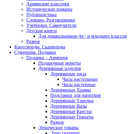
Армянские классики
Исторические романы
Публицистика
Словари. Разговорники
Учебники. Самоучители
Детские книги
Для дошкольников<br> и младших классов
Разное
Кроссворды. Сканворды
Сувениры. Подарки
Подарки – Армения
Подарочные монеты
Деревянные изделия
Деревянные часы
Часы настольные
Часы настенные
Деревянные Храмы
Подставки для напитков
Деревянные Тарелки
Деревянные Вазы
Деревянные Кресты
Деревянные Гранаты
Разное
Этнические товары
Этно скатерти