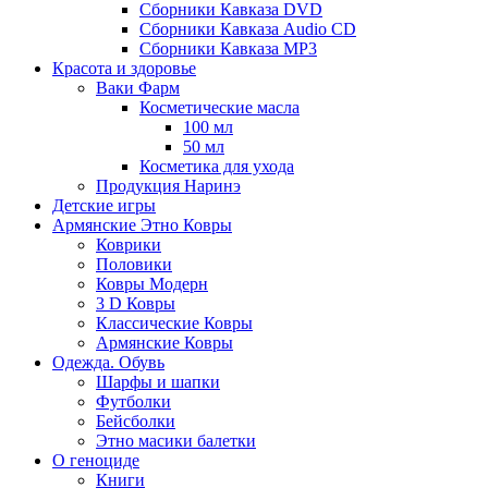
Сборники Кавказа DVD
Сборники Кавказа Audio CD
Сборники Кавказа MP3
Красота и здоровье
Ваки Фарм
Косметические масла
100 мл
50 мл
Косметика для ухода
Продукция Наринэ
Детские игры
Армянские Этно Ковры
Коврики
Половики
Ковры Модерн
3 D Ковры
Классические Ковры
Армянские Ковры
Одежда. Обувь
Шарфы и шапки
Футболки
Бейсболки
Этно масики балетки
О геноциде
Книги