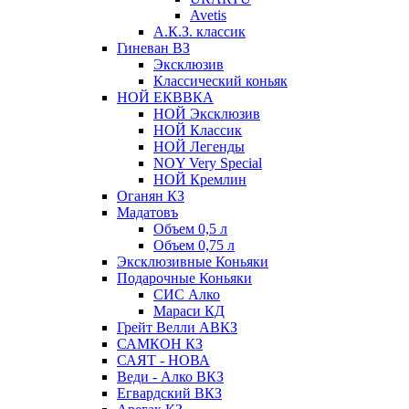
Avetis
А.К.З. классик
Гиневан ВЗ
Эксклюзив
Классический коньяк
НОЙ ЕКВВКА
НОЙ Эксклюзив
НОЙ Классик
НОЙ Легенды
NOY Very Speсial
НОЙ Кремлин
Оганян КЗ
Мадатовъ
Объем 0,5 л
Объем 0,75 л
Эксклюзивные Коньяки
Подарочные Коньяки
СИС Алко
Мараси КД
Грейт Велли АВКЗ
САМКОН КЗ
САЯТ - НОВА
Веди - Алко ВКЗ
Егвардский ВКЗ