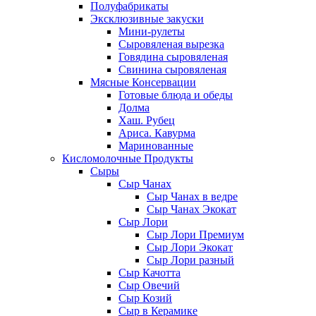
Полуфабрикаты
Эксклюзивные закуски
Мини-рулеты
Сыровяленая вырезка
Говядина сыровяленая
Свинина сыровяленая
Мясные Консервации
Готовые блюда и обеды
Долма
Хаш. Рубец
Ариса. Кавурма
Маринованные
Кисломолочные Продукты
Сыры
Сыр Чанах
Сыр Чанах в ведре
Сыр Чанах Экокат
Сыр Лори
Сыр Лори Премиум
Сыр Лори Экокат
Сыр Лори разный
Сыр Качотта
Сыр Овечий
Сыр Козий
Сыр в Керамике