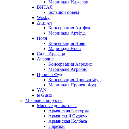
Маринады Иджеван
ВИТАЛ
Большой объем
Wosky
Артфуд
Консервация Артфуд
Маринады Артфуд
Ноян
Консервация Ноян
Маринады Ноян
Сады Арагаца
Агроянс
Консервация Агроянс
Маринады Агроянс
Прошян Фуд
Консервация Прошян Фуд
Маринады Прошян Фуд
YAN
te Gusto
Мясные Продукты
Мясные деликатесы
Армянская Бастурма
Армянский Суджух
Армянская Колбаса
Нарезки