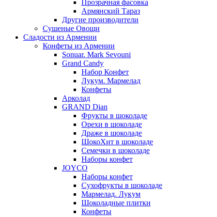
Прозрачная фасовка
Армянский Тараз
Другие производители
Сушеные Овощи
Сладости из Армении
Конфеты из Армении
Sonuar. Mark Sevouni
Grand Candy
Набор Конфет
Лукум. Мармелад
Конфеты
Арколад
GRAND Dian
Фрукты в шоколаде
Орехи в шоколаде
Драже в шоколаде
ШокоХит в шоколаде
Семечки в шоколаде
Наборы конфет
JOYCO
Наборы конфет
Сухофрукты в шоколаде
Мармелад. Лукум
Шоколадные плитки
Конфеты