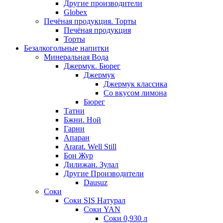
Другие производители
Globex
Печёная продукция. Торты
Печёная продукция
Торты
Безалкогольные напитки
Минеральная Вода
Джермук. Бюрег
Джермук
Джермук классика
Со вкусом лимона
Бюрег
Татни
Бжни. Ной
Гарни
Апаран
Ararat. Well Still
Бон Жур
Дилижан. Зулал
Другие Производители
Dausuz
Соки
Соки SIS Натурал
Соки YAN
Соки 0,930 л