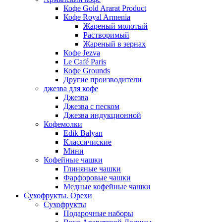
Кофе Gold Ararat Product
Кофе Royal Armenia
Жареный молотый
Растворимый
Жареный в зернах
Кофе Jezva
Le Café Paris
Кофе Grounds
Другие производители
джезва для кофе
Джезва
Джезва с песком
Джезва индукционной
Кофемолки
Edik Balyan
Классичиские
Мини
Кофейные чашки
Глиняные чашки
Фарфоровые чашки
Медные кофейные чашки
Сухофрукты. Орехи
Сухофрукты
Подарочные наборы