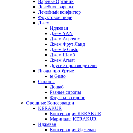
Варенье Органик
Лечебное варенье
Лечебный конфитюр
Фруктовое пюре
Джем
Иджеван
Джем YAN
Джем Агроянс
Джем Фрут Ланд
Джем te Gusto
Джем Шамб
Джем Ararat
Другие производители
Ягоды протёртые
te Gusto
Сиропы
Дошаб
Разные сиропы
Фрукты в сиропе
Овощные Консервации
KERAKUR
Консервация KERAKUR
Маринады KERAKUR
Иджеван
Консервация Иджеван