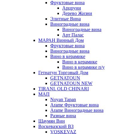
Фруктовые вина
Арцруни
Дерево Жизни
Элитные Вина
Виноградные вина
Виноградные вина
Арт Палас
МАРАН Винный Дом
Фруктовые вина
Виноградные вина
Вино в керамике
Вино в керамике
Вино в керамике п/у
Гетнатун Торговый Дом
GETNATOUN
GETNATOUN NEW
TIRANI. OLD CHINARI
МАП
Noyan Tapan
Arame Фруктовые вина
Arame Виноградные вина
Разные вина
Шаумян Вин
Воскевазский ВЗ
VOSKEVAZ