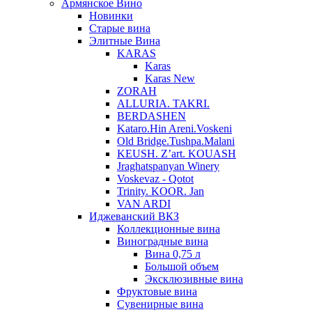
Армянское Вино
Новинки
Старые вина
Элитные Вина
KARAS
Karas
Karas New
ZORAH
ALLURIA. TAKRI.
BERDASHEN
Kataro.Hin Areni.Voskeni
Old Bridge.Tushpa.Malani
KEUSH. Z’art. KOUASH
Jraghatspanyan Winery
Voskevaz - Qotot
Trinity. KOOR. Jan
VAN ARDI
Иджеванский ВКЗ
Коллекционные вина
Виноградные вина
Вина 0,75 л
Большой объем
Эксклюзивные вина
Фруктовые вина
Cувенирные вина