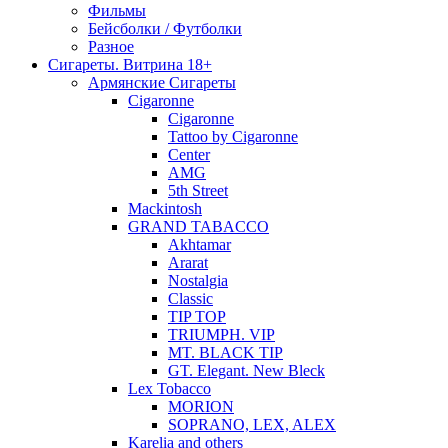
Фильмы
Бейсболки / Футболки
Разное
Сигареты. Витрина 18+
Армянские Сигареты
Cigaronne
Cigaronne
Tattoo by Cigaronne
Center
AMG
5th Street
Mackintosh
GRAND TABACCO
Akhtamar
Ararat
Nostalgia
Classic
TIP TOP
TRIUMPH. VIP
MT. BLACK TIP
GT. Elegant. New Bleck
Lex Tobacco
MORION
SOPRANO, LEX, ALEX
Karelia and others