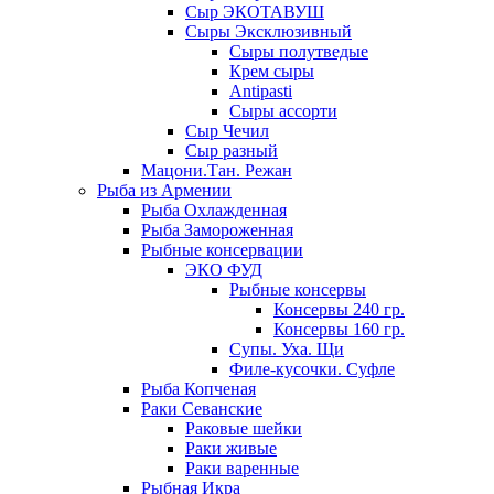
Сыр ЭКОТАВУШ
Сыры Эксклюзивный
Сыры полутведые
Крем сыры
Antipasti
Сыры ассорти
Сыр Чечил
Сыр разный
Мацони.Тан. Режан
Рыба из Армении
Рыба Охлажденная
Рыба Замороженная
Рыбные консервации
ЭКО ФУД
Рыбные консервы
Консервы 240 гр.
Консервы 160 гр.
Супы. Уха. Щи
Филе-кусочки. Суфле
Рыба Копченая
Раки Севанские
Раковые шейки
Раки живые
Раки варенные
Рыбная Икра