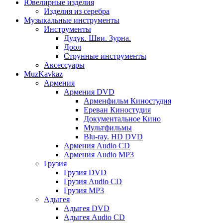
Ювелирные изделия
Изделия из серебра
Музыкальные инструменты
Инструменты
Дудук. Шви. Зурна.
Доол
Струнные инструменты
Аксессуары
MuzKavkaz
Армения
Армения DVD
Арменфильм Киностудия
Ереван Киностудия
Документальное Кино
Мультфильмы
Blu-ray. HD DVD
Армения Audio CD
Армения Audio MP3
Грузия
Грузия DVD
Грузия Audio CD
Грузия MP3
Адыгея
Адыгея DVD
Адыгея Audio CD