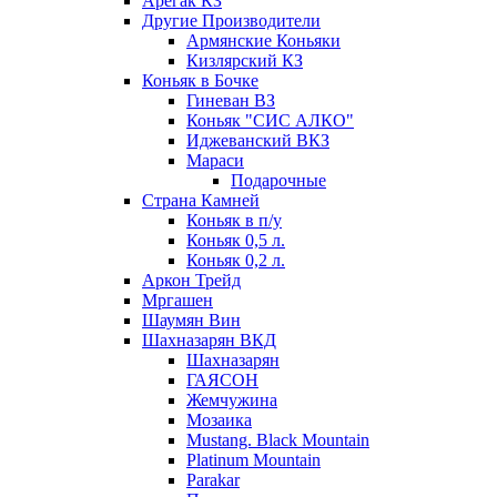
Арегак КЗ
Другие Производители
Армянские Коньяки
Кизлярский КЗ
Коньяк в Бочке
Гиневан ВЗ
Коньяк "СИС АЛКО"
Иджеванский ВКЗ
Мараси
Подарочные
Страна Камней
Коньяк в п/у
Коньяк 0,5 л.
Коньяк 0,2 л.
Аркон Трейд
Мргашен
Шаумян Вин
Шахназарян ВКД
Шахназарян
ГАЯСОН
Жемчужина
Мозаика
Mustang. Black Mountain
Platinum Mountain
Parakar