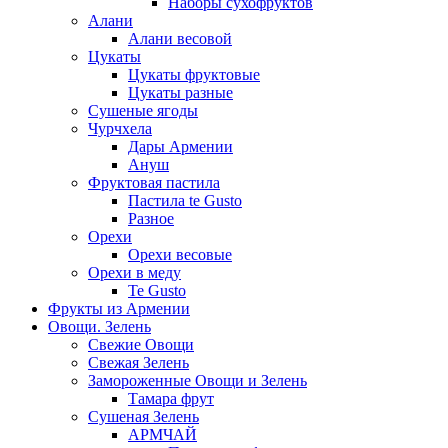
Наборы сухофруктов
Алани
Алани весовой
Цукаты
Цукаты фруктовые
Цукаты разные
Сушеные ягоды
Чурчхела
Дары Армении
Ануш
Фруктовая пастила
Пастила te Gusto
Разное
Орехи
Орехи весовые
Орехи в меду
Te Gusto
Фрукты из Армении
Овощи. Зелень
Свежие Овощи
Свежая Зелень
Замороженные Овощи и Зелень
Тамара фрут
Сушеная Зелень
АРМЧАЙ