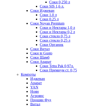
Соки 0,250 л
Соки SIS 1,6 л.
Соки Иджеван
Соки 1.0 л
Соки 0.25 л
Соки Noyan Premium
Соки и Нектары 1,0 л
Соки и Нектары 0,2 л
Соки стекло 0,75 л
Соки стекло 0,25 л
Соки Органик
Соки Витал
Соки te Gusto
Соки Шамб
Соки Арарат
Соки Tetra Pak 0,97л.
Соки Премиум ст. 0,75
Компоты
Иджеван
Арарат
YAN
Ноян
Агроянс
Прошян Фуд
Витал