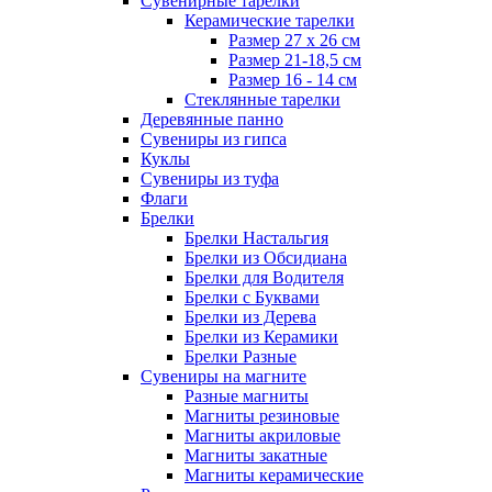
Сувенирные тарелки
Керамические тарелки
Размер 27 х 26 см
Размер 21-18,5 см
Размер 16 - 14 см
Стеклянные тарелки
Деревянные панно
Сувениры из гипса
Куклы
Сувениры из туфа
Флаги
Брелки
Брелки Настальгия
Брелки из Обсидиана
Брелки для Водителя
Брелки с Буквами
Брелки из Дерева
Брелки из Керамики
Брелки Разные
Сувениры на магните
Разные магниты
Магниты резиновые
Магниты акриловые
Магниты закатные
Магниты керамические