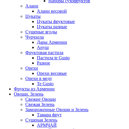
Наборы сухофруктов
Алани
Алани весовой
Цукаты
Цукаты фруктовые
Цукаты разные
Сушеные ягоды
Чурчхела
Дары Армении
Ануш
Фруктовая пастила
Пастила te Gusto
Разное
Орехи
Орехи весовые
Орехи в меду
Te Gusto
Фрукты из Армении
Овощи. Зелень
Свежие Овощи
Свежая Зелень
Замороженные Овощи и Зелень
Тамара фрут
Сушеная Зелень
АРМЧАЙ