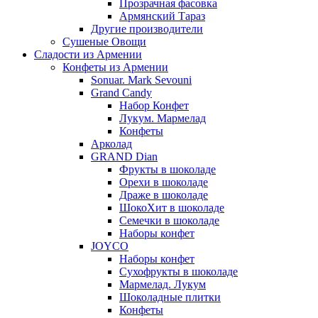
Прозрачная фасовка
Армянский Тараз
Другие производители
Сушеные Овощи
Сладости из Армении
Конфеты из Армении
Sonuar. Mark Sevouni
Grand Candy
Набор Конфет
Лукум. Мармелад
Конфеты
Арколад
GRAND Dian
Фрукты в шоколаде
Орехи в шоколаде
Драже в шоколаде
ШокоХит в шоколаде
Семечки в шоколаде
Наборы конфет
JOYCO
Наборы конфет
Сухофрукты в шоколаде
Мармелад. Лукум
Шоколадные плитки
Конфеты