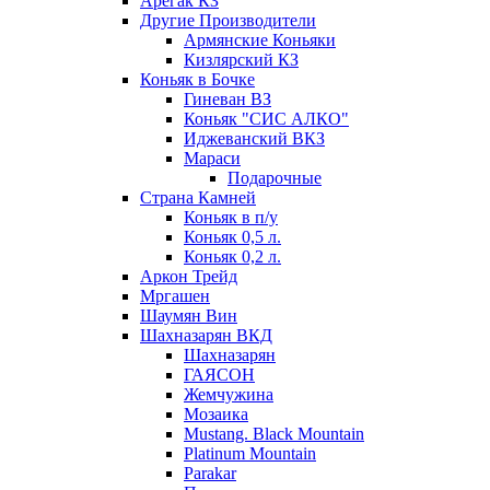
Арегак КЗ
Другие Производители
Армянские Коньяки
Кизлярский КЗ
Коньяк в Бочке
Гиневан ВЗ
Коньяк "СИС АЛКО"
Иджеванский ВКЗ
Мараси
Подарочные
Страна Камней
Коньяк в п/у
Коньяк 0,5 л.
Коньяк 0,2 л.
Аркон Трейд
Мргашен
Шаумян Вин
Шахназарян ВКД
Шахназарян
ГАЯСОН
Жемчужина
Мозаика
Mustang. Black Mountain
Platinum Mountain
Parakar