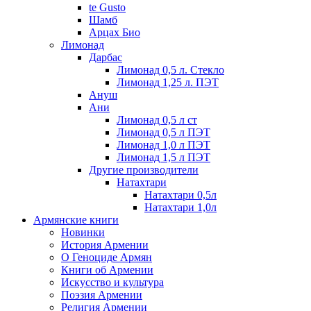
te Gusto
Шамб
Арцах Био
Лимонад
Дарбас
Лимонад 0,5 л. Стекло
Лимонад 1,25 л. ПЭТ
Ануш
Ани
Лимонад 0,5 л ст
Лимонад 0,5 л ПЭТ
Лимонад 1,0 л ПЭТ
Лимонад 1,5 л ПЭТ
Другие производители
Натахтари
Натахтари 0,5л
Натахтари 1,0л
Армянские книги
Новинки
История Армении
О Геноциде Армян
Книги об Армении
Иcкусство и культура
Поэзия Армении
Религия Армении