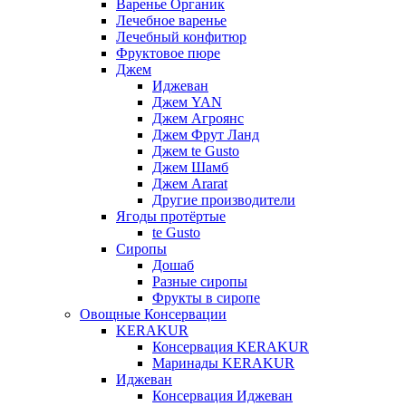
Варенье Органик
Лечебное варенье
Лечебный конфитюр
Фруктовое пюре
Джем
Иджеван
Джем YAN
Джем Агроянс
Джем Фрут Ланд
Джем te Gusto
Джем Шамб
Джем Ararat
Другие производители
Ягоды протёртые
te Gusto
Сиропы
Дошаб
Разные сиропы
Фрукты в сиропе
Овощные Консервации
KERAKUR
Консервация KERAKUR
Маринады KERAKUR
Иджеван
Консервация Иджеван