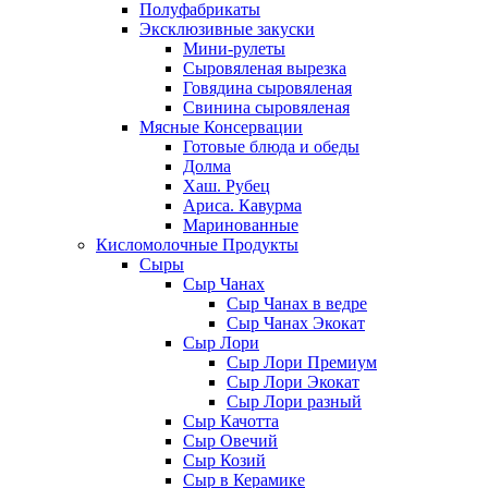
Полуфабрикаты
Эксклюзивные закуски
Мини-рулеты
Сыровяленая вырезка
Говядина сыровяленая
Свинина сыровяленая
Мясные Консервации
Готовые блюда и обеды
Долма
Хаш. Рубец
Ариса. Кавурма
Маринованные
Кисломолочные Продукты
Сыры
Сыр Чанах
Сыр Чанах в ведре
Сыр Чанах Экокат
Сыр Лори
Сыр Лори Премиум
Сыр Лори Экокат
Сыр Лори разный
Сыр Качотта
Сыр Овечий
Сыр Козий
Сыр в Керамике