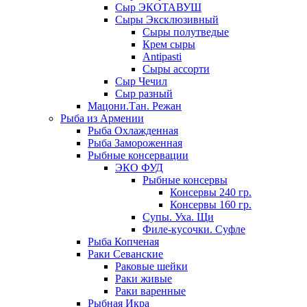
Сыр ЭКОТАВУШ
Сыры Эксклюзивный
Сыры полутведые
Крем сыры
Antipasti
Сыры ассорти
Сыр Чечил
Сыр разный
Мацони.Тан. Режан
Рыба из Армении
Рыба Охлажденная
Рыба Замороженная
Рыбные консервации
ЭКО ФУД
Рыбные консервы
Консервы 240 гр.
Консервы 160 гр.
Супы. Уха. Щи
Филе-кусочки. Суфле
Рыба Копченая
Раки Севанские
Раковые шейки
Раки живые
Раки варенные
Рыбная Икра