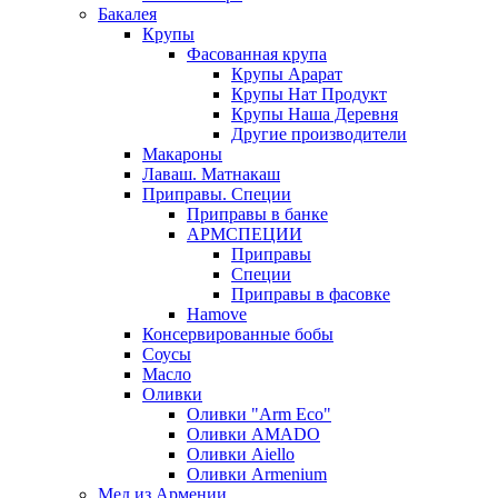
Бакалея
Крупы
Фасованная крупа
Крупы Арарат
Крупы Нат Продукт
Крупы Наша Деревня
Другие производители
Макароны
Лаваш. Матнакаш
Приправы. Специи
Приправы в банке
АРМСПЕЦИИ
Приправы
Специи
Приправы в фасовке
Hamove
Консервированные бобы
Соусы
Масло
Оливки
Оливки "Arm Eco"
Оливки AMADO
Оливки Aiello
Оливки Armenium
Мед из Армении