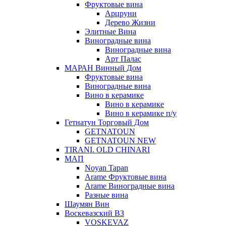
Фруктовые вина
Арцруни
Дерево Жизни
Элитные Вина
Виноградные вина
Виноградные вина
Арт Палас
МАРАН Винный Дом
Фруктовые вина
Виноградные вина
Вино в керамике
Вино в керамике
Вино в керамике п/у
Гетнатун Торговый Дом
GETNATOUN
GETNATOUN NEW
TIRANI. OLD CHINARI
МАП
Noyan Tapan
Arame Фруктовые вина
Arame Виноградные вина
Разные вина
Шаумян Вин
Воскевазский ВЗ
VOSKEVAZ