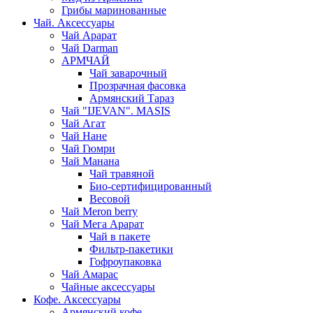
Грибы маринованные
Чай. Аксессуары
Чай Арарат
Чай Darman
АРМЧАЙ
Чай заварочный
Прозрачная фасовка
Армянский Тараз
Чай "IJEVAN". MASIS
Чай Агат
Чай Нане
Чай Гюмри
Чай Манана
Чай травяной
Био-сертифицированный
Весовой
Чай Meron berry
Чай Мега Арарат
Чай в пакете
Фильтр-пакетики
Гофроупаковка
Чай Амарас
Чайные аксессуары
Кофе. Аксессуары
Армянский кофе