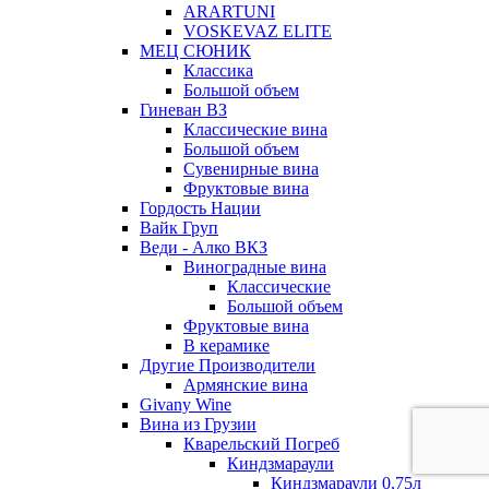
ARARTUNI
VOSKEVAZ ELITE
МЕЦ СЮНИК
Классика
Большой объем
Гиневан ВЗ
Классические вина
Большой объем
Сувенирные вина
Фруктовые вина
Гордость Нации
Вайк Груп
Веди - Алко ВКЗ
Виноградные вина
Классические
Большой объем
Фруктовые вина
В керамике
Другие Производители
Армянские вина
Givany Wine
Вина из Грузии
Кварельский Погреб
Киндзмараули
Киндзмараули 0,75л