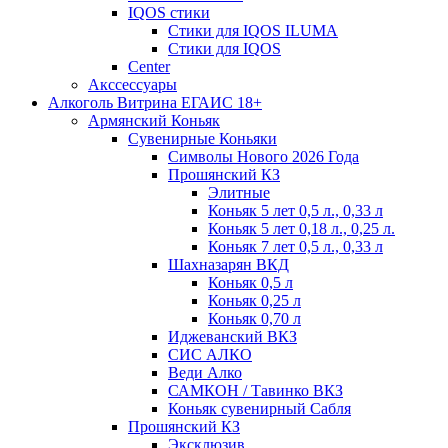
IQOS стики
Стики для IQOS ILUMA
Стики для IQOS
Сenter
Акссессуары
Алкоголь Витрина ЕГАИС 18+
Армянский Коньяк
Сувенирные Коньяки
Символы Нового 2026 Года
Прошянский КЗ
Элитные
Коньяк 5 лет 0,5 л., 0,33 л
Коньяк 5 лет 0,18 л., 0,25 л.
Коньяк 7 лет 0,5 л., 0,33 л
Шахназарян ВКД
Коньяк 0,5 л
Коньяк 0,25 л
Коньяк 0,70 л
Иджеванский ВКЗ
СИС АЛКО
Веди Алко
САМКОН / Тавинко ВКЗ
Коньяк сувенирный Сабля
Прошянский КЗ
Эксклюзив