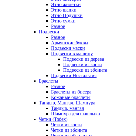
Этно жилетки
Этно шапки
Этно Подушки
Этно сумки
Разное
Подвески
Разное
Армянские буквы
Подвески маски
Подвески в машину
Подвески из дерева
Подвески из кости
Подвески из эбонита
Подвески Ностальгия
Браслеты
Разное
Браслеты из бисера
Кожаные браслеты
Тандыр, Мангал, Шампура
Тандыр, мангал
Шампура для шашлыка
Четки (Тзбех)
Четки из кости
Четки из эбонита
Четки из обсидиана