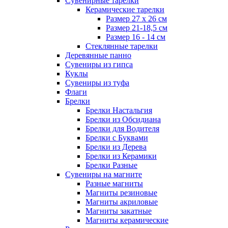
Сувенирные тарелки
Керамические тарелки
Размер 27 х 26 см
Размер 21-18,5 см
Размер 16 - 14 см
Стеклянные тарелки
Деревянные панно
Сувениры из гипса
Куклы
Сувениры из туфа
Флаги
Брелки
Брелки Настальгия
Брелки из Обсидиана
Брелки для Водителя
Брелки с Буквами
Брелки из Дерева
Брелки из Керамики
Брелки Разные
Сувениры на магните
Разные магниты
Магниты резиновые
Магниты акриловые
Магниты закатные
Магниты керамические