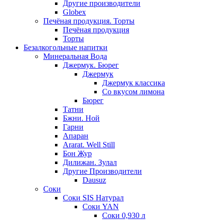
Другие производители
Globex
Печёная продукция. Торты
Печёная продукция
Торты
Безалкогольные напитки
Минеральная Вода
Джермук. Бюрег
Джермук
Джермук классика
Со вкусом лимона
Бюрег
Татни
Бжни. Ной
Гарни
Апаран
Ararat. Well Still
Бон Жур
Дилижан. Зулал
Другие Производители
Dausuz
Соки
Соки SIS Натурал
Соки YAN
Соки 0,930 л