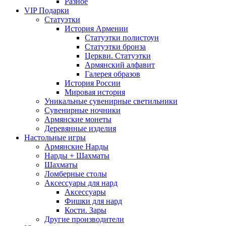
Разное
VIP Подарки
Статуэтки
История Армении
Статуэтки полистоун
Статуэтки бронза
Церкви. Статуэтки
Армянский алфавит
Галерея образов
История России
Мировая история
Уникальные сувенирные светильники
Сувенирные ночники
Армянские монеты
Деревянные изделия
Настольные игры
Армянские Нарды
Нарды + Шахматы
Шахматы
Ломберные столы
Аксессуары для нард
Аксессуары
Фишки для нард
Кости. Зары
Другие производители