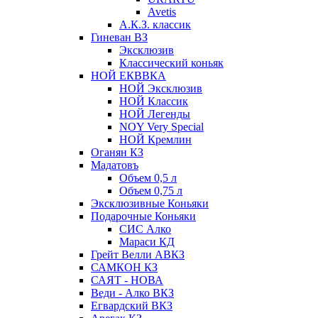
Avetis
А.К.З. классик
Гиневан ВЗ
Эксклюзив
Классический коньяк
НОЙ ЕКВВКА
НОЙ Эксклюзив
НОЙ Классик
НОЙ Легенды
NOY Very Speсial
НОЙ Кремлин
Оганян КЗ
Мадатовъ
Объем 0,5 л
Объем 0,75 л
Эксклюзивные Коньяки
Подарочные Коньяки
СИС Алко
Мараси КД
Грейт Велли АВКЗ
САМКОН КЗ
САЯТ - НОВА
Веди - Алко ВКЗ
Егвардский ВКЗ