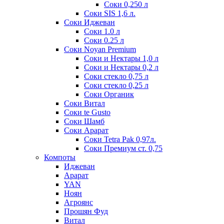
Соки 0,250 л
Соки SIS 1,6 л.
Соки Иджеван
Соки 1.0 л
Соки 0.25 л
Соки Noyan Premium
Соки и Нектары 1,0 л
Соки и Нектары 0,2 л
Соки стекло 0,75 л
Соки стекло 0,25 л
Соки Органик
Соки Витал
Соки te Gusto
Соки Шамб
Соки Арарат
Соки Tetra Pak 0,97л.
Соки Премиум ст. 0,75
Компоты
Иджеван
Арарат
YAN
Ноян
Агроянс
Прошян Фуд
Витал