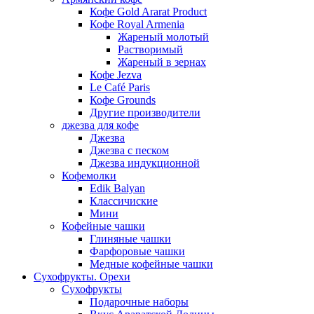
Кофе Gold Ararat Product
Кофе Royal Armenia
Жареный молотый
Растворимый
Жареный в зернах
Кофе Jezva
Le Café Paris
Кофе Grounds
Другие производители
джезва для кофе
Джезва
Джезва с песком
Джезва индукционной
Кофемолки
Edik Balyan
Классичиские
Мини
Кофейные чашки
Глиняные чашки
Фарфоровые чашки
Медные кофейные чашки
Сухофрукты. Орехи
Сухофрукты
Подарочные наборы