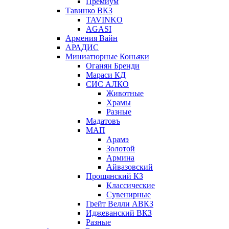
Премиум
Тавинко ВКЗ
TAVINKO
AGASI
Армения Вайн
АРАДИС
Миниатюрные Коньяки
Оганян Бренди
Мараси КД
СИС АЛКО
Животные
Храмы
Разные
Мадатовъ
МАП
Арамэ
Золотой
Армина
Айвазовский
Прошянский КЗ
Классические
Сувенирные
Грейт Велли АВКЗ
Иджеванский ВКЗ
Разные