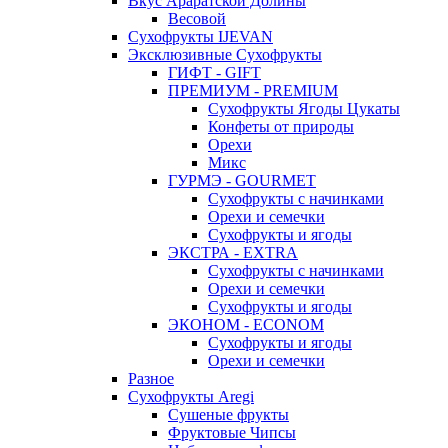
Вкус Араратской Долины
Весовой
Сухофрукты IJEVAN
Эксклюзивные Сухофрукты
ГИФТ - GIFT
ПРЕМИУМ - PREMIUM
Сухофрукты Ягоды Цукаты
Конфеты от природы
Орехи
Микс
ГУРМЭ - GOURMET
Сухофрукты с начинками
Орехи и семечки
Сухофрукты и ягоды
ЭКСТРА - EXTRA
Сухофрукты с начинками
Орехи и семечки
Сухофрукты и ягоды
ЭКОНОМ - ECONOM
Сухофрукты и ягоды
Орехи и семечки
Разное
Сухофрукты Aregi
Сушеные фрукты
Фруктовые Чипсы