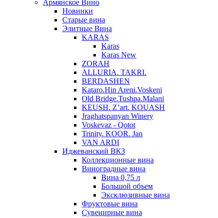
Армянское Вино
Новинки
Старые вина
Элитные Вина
KARAS
Karas
Karas New
ZORAH
ALLURIA. TAKRI.
BERDASHEN
Kataro.Hin Areni.Voskeni
Old Bridge.Tushpa.Malani
KEUSH. Z’art. KOUASH
Jraghatspanyan Winery
Voskevaz - Qotot
Trinity. KOOR. Jan
VAN ARDI
Иджеванский ВКЗ
Коллекционные вина
Виноградные вина
Вина 0,75 л
Большой объем
Эксклюзивные вина
Фруктовые вина
Cувенирные вина