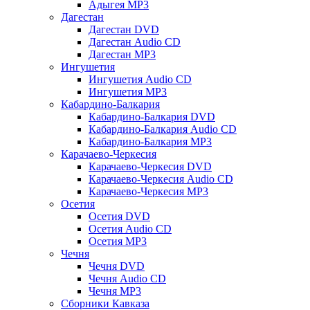
Адыгея MP3
Дагестан
Дагестан DVD
Дагестан Audio CD
Дагестан MP3
Ингушетия
Ингушетия Audio CD
Ингушетия MP3
Кабардино-Балкария
Кабардино-Балкария DVD
Кабардино-Балкария Audio CD
Кабардино-Балкария MP3
Карачаево-Черкесия
Карачаево-Черкесия DVD
Карачаево-Черкесия Audio CD
Карачаево-Черкесия MP3
Осетия
Осетия DVD
Осетия Audio CD
Осетия MP3
Чечня
Чечня DVD
Чечня Audio CD
Чечня MP3
Сборники Кавказа