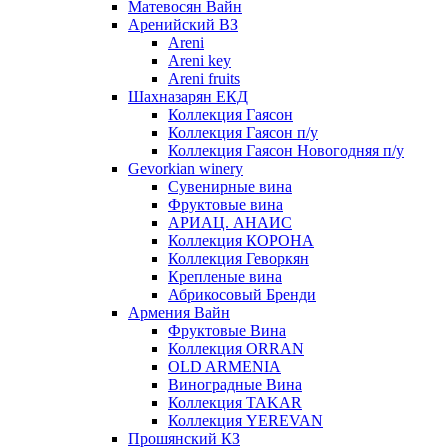
Матевосян Вайн
Аренийский ВЗ
Areni
Areni key
Areni fruits
Шахназарян ЕКД
Коллекция Гаясон
Коллекция Гаясон п/у
Коллекция Гаясон Новогодняя п/у
Gevorkian winery
Сувенирные вина
Фруктовые вина
АРИАЦ. АНАИС
Коллекция КОРОНА
Коллекция Геворкян
Крепленые вина
Абрикосовый Бренди
Армения Вайн
Фруктовые Вина
Коллекция ORRAN
OLD ARMENIA
Виноградные Вина
Коллекция TAKAR
Коллекция YEREVAN
Прошянский КЗ