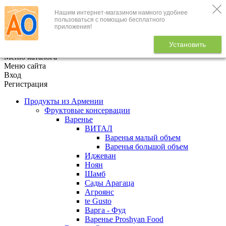
Нашим интернет-магазином намного удобнее
+7 (495) 646-888-1
пользоваться с помощью бесплатного
приложения!
В корзине
0
товаров
Установить
x
Меню каталога
Меню сайта
Вход
Регистрация
Продукты из Армении
Фруктовые консервации
Варенье
ВИТАЛ
Варенья малый объем
Варенья большой объем
Иджеван
Ноян
Шамб
Сады Арагаца
Агроянс
te Gusto
Варга - Фуд
Варенье Proshyan Food