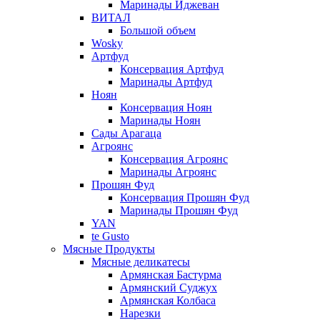
Маринады Иджеван
ВИТАЛ
Большой объем
Wosky
Артфуд
Консервация Артфуд
Маринады Артфуд
Ноян
Консервация Ноян
Маринады Ноян
Сады Арагаца
Агроянс
Консервация Агроянс
Маринады Агроянс
Прошян Фуд
Консервация Прошян Фуд
Маринады Прошян Фуд
YAN
te Gusto
Мясные Продукты
Мясные деликатесы
Армянская Бастурма
Армянский Суджух
Армянская Колбаса
Нарезки