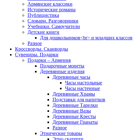
Армянские классики
Исторические романы
Публицистика
Словари. Разговорники
Учебники. Самоучители
Детские книги
Для дошкольников<br> и младших классов
Разное
Кроссворды. Сканворды
Сувениры. Подарки
Подарки – Армения
Подарочные монеты
Деревянные изделия
Деревянные часы
Часы настольные
Часы настенные
Деревянные Храмы
Подставки для напитков
Деревянные Тарелки
Деревянные Вазы
Деревянные Кресты
Деревянные Гранаты
Разное
Этнические товары
Этно скатерти