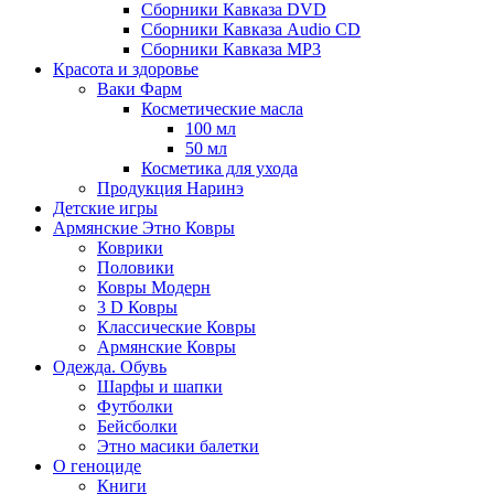
Сборники Кавказа DVD
Сборники Кавказа Audio CD
Сборники Кавказа MP3
Красота и здоровье
Ваки Фарм
Косметические масла
100 мл
50 мл
Косметика для ухода
Продукция Наринэ
Детские игры
Армянские Этно Ковры
Коврики
Половики
Ковры Модерн
3 D Ковры
Классические Ковры
Армянские Ковры
Одежда. Обувь
Шарфы и шапки
Футболки
Бейсболки
Этно масики балетки
О геноциде
Книги