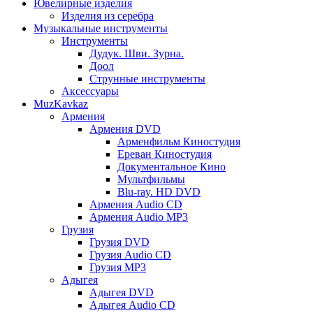
Ювелирные изделия
Изделия из серебра
Музыкальные инструменты
Инструменты
Дудук. Шви. Зурна.
Доол
Струнные инструменты
Аксессуары
MuzKavkaz
Армения
Армения DVD
Арменфильм Киностудия
Ереван Киностудия
Документальное Кино
Мультфильмы
Blu-ray. HD DVD
Армения Audio CD
Армения Audio MP3
Грузия
Грузия DVD
Грузия Audio CD
Грузия MP3
Адыгея
Адыгея DVD
Адыгея Audio CD