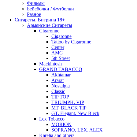
Фильмы
Бейсболки / Футболки
Разное
Сигареты. Витрина 18+
Армянские Сигареты
Cigaronne
Cigaronne
Tattoo by Cigaronne
Center
AMG
5th Street
Mackintosh
GRAND TABACCO
Akhtamar
Ararat
Nostalgia
Classic
TIP TOP
TRIUMPH. VIP
MT. BLACK TIP
GT. Elegant. New Bleck
Lex Tobacco
MORION
SOPRANO, LEX, ALEX
Karelia and others