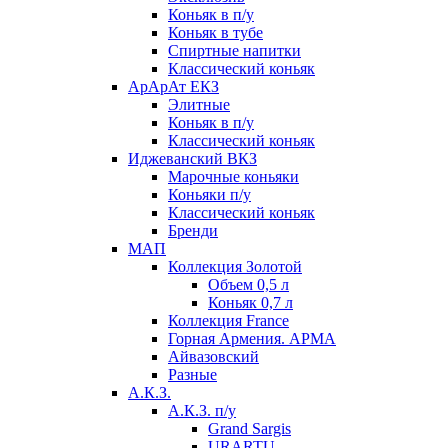
Коньяк в п/у
Коньяк в тубе
Спиртные напитки
Классический коньяк
АрАрАт ЕКЗ
Элитные
Коньяк в п/у
Классический коньяк
Иджеванский ВКЗ
Марочные коньяки
Коньяки п/у
Классический коньяк
Бренди
МАП
Коллекция Золотой
Объем 0,5 л
Коньяк 0,7 л
Коллекция France
Горная Армения. АРМА
Айвазовский
Разные
А.К.З.
А.К.З. п/у
Grand Sargis
URARTU