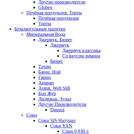
Другие производители
Globex
Печёная продукция. Торты
Печёная продукция
Торты
Безалкогольные напитки
Минеральная Вода
Джермук. Бюрег
Джермук
Джермук классика
Со вкусом лимона
Бюрег
Татни
Бжни. Ной
Гарни
Апаран
Ararat. Well Still
Бон Жур
Дилижан. Зулал
Другие Производители
Dausuz
Соки
Соки SIS Натурал
Соки YAN
Соки 0,930 л