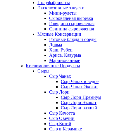
Полуфабрикаты
Эксклюзивные закуски
Мини-рулеты
Сыровяленая вырезка
Говядина сыровяленая
Свинина сыровяленая
Мясные Консервации
Готовые блюда и обеды
Долма
Хаш. Рубец
Ариса. Кавурма
Маринованные
Кисломолочные Продукты
Сыры
Сыр Чанах
Сыр Чанах в ведре
Сыр Чанах Экокат
Сыр Лори
Сыр Лори Премиум
Сыр Лори Экокат
Сыр Лори разный
Сыр Качотта
Сыр Овечий
Сыр Козий
Сыр в Керамике