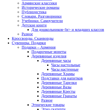
Армянские классики
Исторические романы
Публицистика
Словари. Разговорники
Учебники. Самоучители
Детские книги
Для дошкольников<br> и младших классов
Разное
Кроссворды. Сканворды
Сувениры. Подарки
Подарки – Армения
Подарочные монеты
Деревянные изделия
Деревянные часы
Часы настольные
Часы настенные
Деревянные Храмы
Подставки для напитков
Деревянные Тарелки
Деревянные Вазы
Деревянные Кресты
Деревянные Гранаты
Разное
Этнические товары
Этно скатерти