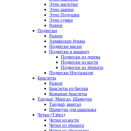
Этно жилетки
Этно шапки
Этно Подушки
Этно сумки
Разное
Подвески
Разное
Армянские буквы
Подвески маски
Подвески в машину
Подвески из дерева
Подвески из кости
Подвески из эбонита
Подвески Ностальгия
Браслеты
Разное
Браслеты из бисера
Кожаные браслеты
Тандыр, Мангал, Шампура
Тандыр, мангал
Шампура для шашлыка
Четки (Тзбех)
Четки из кости
Четки из эбонита
Четки из обсидиана