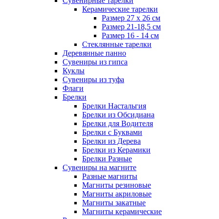
Сувенирные тарелки
Керамические тарелки
Размер 27 х 26 см
Размер 21-18,5 см
Размер 16 - 14 см
Стеклянные тарелки
Деревянные панно
Сувениры из гипса
Куклы
Сувениры из туфа
Флаги
Брелки
Брелки Настальгия
Брелки из Обсидиана
Брелки для Водителя
Брелки с Буквами
Брелки из Дерева
Брелки из Керамики
Брелки Разные
Сувениры на магните
Разные магниты
Магниты резиновые
Магниты акриловые
Магниты закатные
Магниты керамические