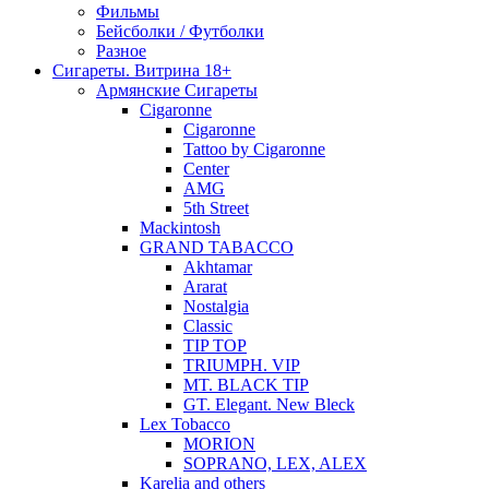
Фильмы
Бейсболки / Футболки
Разное
Сигареты. Витрина 18+
Армянские Сигареты
Cigaronne
Cigaronne
Tattoo by Cigaronne
Center
AMG
5th Street
Mackintosh
GRAND TABACCO
Akhtamar
Ararat
Nostalgia
Classic
TIP TOP
TRIUMPH. VIP
MT. BLACK TIP
GT. Elegant. New Bleck
Lex Tobacco
MORION
SOPRANO, LEX, ALEX
Karelia and others