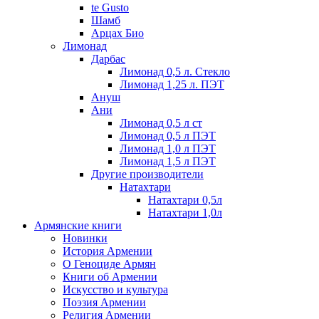
te Gusto
Шамб
Арцах Био
Лимонад
Дарбас
Лимонад 0,5 л. Стекло
Лимонад 1,25 л. ПЭТ
Ануш
Ани
Лимонад 0,5 л ст
Лимонад 0,5 л ПЭТ
Лимонад 1,0 л ПЭТ
Лимонад 1,5 л ПЭТ
Другие производители
Натахтари
Натахтари 0,5л
Натахтари 1,0л
Армянские книги
Новинки
История Армении
О Геноциде Армян
Книги об Армении
Иcкусство и культура
Поэзия Армении
Религия Армении