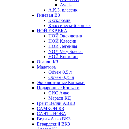
Avetis
А.К.З. классик
Гиневан ВЗ
Эксклюзив
Классический коньяк
НОЙ ЕКВВКА
НОЙ Эксклюзив
НОЙ Классик
НОЙ Легенды
NOY Very Speсial
НОЙ Кремлин
Оганян КЗ
Мадатовъ
Объем 0,5 л
Объем 0,75 л
Эксклюзивные Коньяки
Подарочные Коньяки
СИС Алко
Мараси КД
Грейт Велли АВКЗ
САМКОН КЗ
САЯТ - НОВА
Веди - Алко ВКЗ
Егвардский ВКЗ