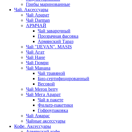
Грибы маринованные
Чай. Аксессуары
Чай Арарат
Чай Darman
АРМЧАЙ
Чай заварочный
Прозрачная фасовка
Армянский Тараз
Чай "IJEVAN". MASIS
Чай Агат
Чай Нане
Чай Гюмри
Чай Манана
Чай травяной
Био-сертифицированный
Весовой
Чай Meron berry
Чай Мега Арарат
Чай в пакете
Фильтр-пакетики
Гофроупаковка
Чай Амарас
Чайные аксессуары
Кофе. Аксессуары
Армянский кофе