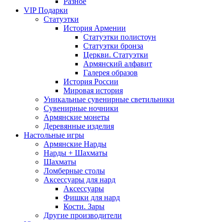
Разное
VIP Подарки
Статуэтки
История Армении
Статуэтки полистоун
Статуэтки бронза
Церкви. Статуэтки
Армянский алфавит
Галерея образов
История России
Мировая история
Уникальные сувенирные светильники
Сувенирные ночники
Армянские монеты
Деревянные изделия
Настольные игры
Армянские Нарды
Нарды + Шахматы
Шахматы
Ломберные столы
Аксессуары для нард
Аксессуары
Фишки для нард
Кости. Зары
Другие производители