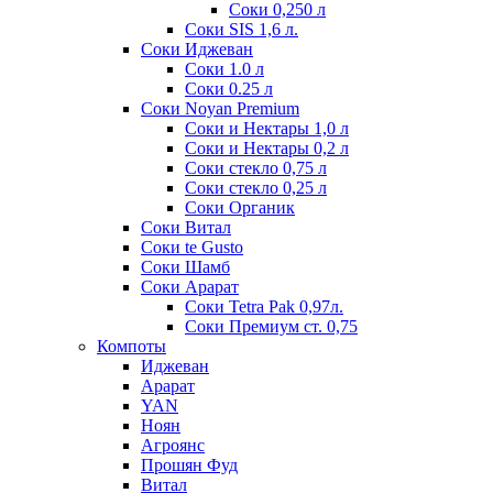
Соки 0,250 л
Соки SIS 1,6 л.
Соки Иджеван
Соки 1.0 л
Соки 0.25 л
Соки Noyan Premium
Соки и Нектары 1,0 л
Соки и Нектары 0,2 л
Соки стекло 0,75 л
Соки стекло 0,25 л
Соки Органик
Соки Витал
Соки te Gusto
Соки Шамб
Соки Арарат
Соки Tetra Pak 0,97л.
Соки Премиум ст. 0,75
Компоты
Иджеван
Арарат
YAN
Ноян
Агроянс
Прошян Фуд
Витал