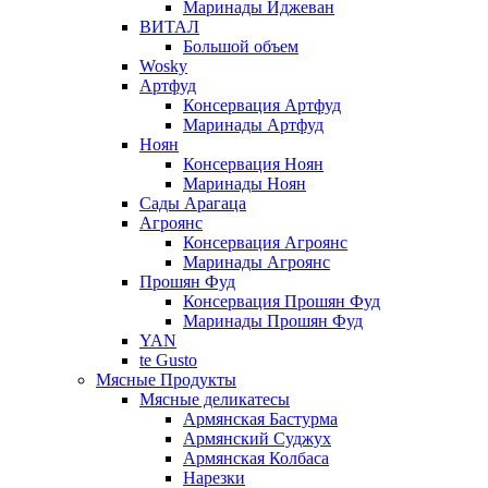
Маринады Иджеван
ВИТАЛ
Большой объем
Wosky
Артфуд
Консервация Артфуд
Маринады Артфуд
Ноян
Консервация Ноян
Маринады Ноян
Сады Арагаца
Агроянс
Консервация Агроянс
Маринады Агроянс
Прошян Фуд
Консервация Прошян Фуд
Маринады Прошян Фуд
YAN
te Gusto
Мясные Продукты
Мясные деликатесы
Армянская Бастурма
Армянский Суджух
Армянская Колбаса
Нарезки