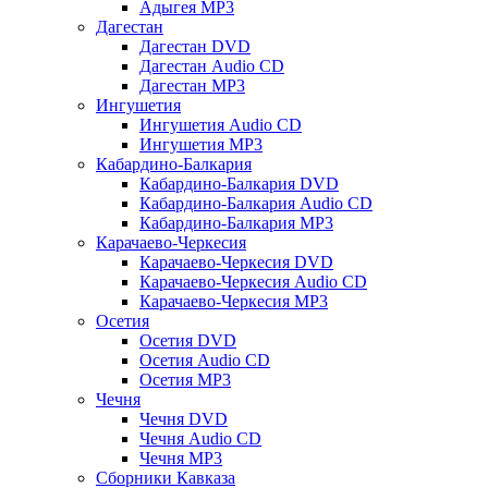
Адыгея MP3
Дагестан
Дагестан DVD
Дагестан Audio CD
Дагестан MP3
Ингушетия
Ингушетия Audio CD
Ингушетия MP3
Кабардино-Балкария
Кабардино-Балкария DVD
Кабардино-Балкария Audio CD
Кабардино-Балкария MP3
Карачаево-Черкесия
Карачаево-Черкесия DVD
Карачаево-Черкесия Audio CD
Карачаево-Черкесия MP3
Осетия
Осетия DVD
Осетия Audio CD
Осетия MP3
Чечня
Чечня DVD
Чечня Audio CD
Чечня MP3
Сборники Кавказа