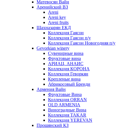
Матевосян Вайн
Аренийский ВЗ
Areni
Areni key
Areni fruits
Шахназарян ЕКД
Коллекция Гаясон
Коллекция Гаясон п/у
Коллекция Гаясон Новогодняя п/у
Gevorkian winery
Сувенирные вина
Фруктовые вина
АРИАЦ. АНАИС
Коллекция КОРОНА
Коллекция Геворкян
Крепленые вина
Абрикосовый Бренди
Армения Вайн
Фруктовые Вина
Коллекция ORRAN
OLD ARMENIA
Виноградные Вина
Коллекция TAKAR
Коллекция YEREVAN
Прошянский КЗ