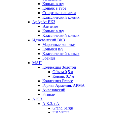
Коньяк в п/у
Коньяк в тубе
Спиртные напитки
Классический коньяк
АрАрАт ЕКЗ
Элитные
Коньяк в п/у
Классический коньяк
Иджеванский ВКЗ
Марочные коньяки
Коньяки п/у
Классический коньяк
Бренди
МАП
Коллекция Золотой
Объем 0,5 л
Коньяк 0,7 л
Коллекция France
Горная Армения. АРМА
Айвазовский
Разные
А.К.З.
А.К.З. п/у
Grand Sargis
URARTU