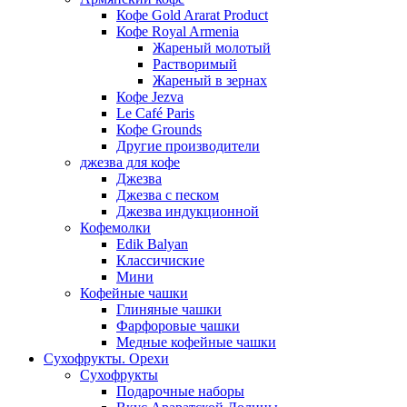
Кофе Gold Ararat Product
Кофе Royal Armenia
Жареный молотый
Растворимый
Жареный в зернах
Кофе Jezva
Le Café Paris
Кофе Grounds
Другие производители
джезва для кофе
Джезва
Джезва с песком
Джезва индукционной
Кофемолки
Edik Balyan
Классичиские
Мини
Кофейные чашки
Глиняные чашки
Фарфоровые чашки
Медные кофейные чашки
Сухофрукты. Орехи
Сухофрукты
Подарочные наборы