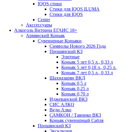
IQOS стики
Стики для IQOS ILUMA
Стики для IQOS
Сenter
Акссессуары
Алкоголь Витрина ЕГАИС 18+
Армянский Коньяк
Сувенирные Коньяки
Символы Нового 2026 Года
Прошянский КЗ
Элитные
Коньяк 5 лет 0,5 л., 0,33 л
Коньяк 5 лет 0,18 л., 0,25 л.
Коньяк 7 лет 0,5 л., 0,33 л
Шахназарян ВКД
Коньяк 0,5 л
Коньяк 0,25 л
Коньяк 0,70 л
Иджеванский ВКЗ
СИС АЛКО
Веди Алко
САМКОН / Тавинко ВКЗ
Коньяк сувенирный Сабля
Прошянский КЗ
Эксклюзив