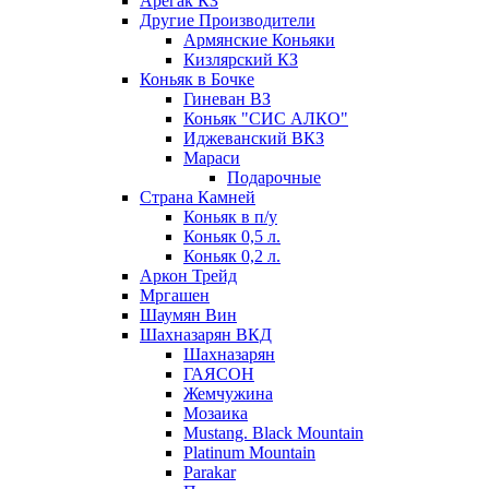
Арегак КЗ
Другие Производители
Армянские Коньяки
Кизлярский КЗ
Коньяк в Бочке
Гиневан ВЗ
Коньяк "СИС АЛКО"
Иджеванский ВКЗ
Мараси
Подарочные
Страна Камней
Коньяк в п/у
Коньяк 0,5 л.
Коньяк 0,2 л.
Аркон Трейд
Мргашен
Шаумян Вин
Шахназарян ВКД
Шахназарян
ГАЯСОН
Жемчужина
Мозаика
Mustang. Black Mountain
Platinum Mountain
Parakar