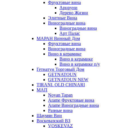
Фруктовые вина
Арцруни
Дерево Жизни
Элитные Вина
Виноградные вина
Виноградные вина
Арт Палас
МАРАН Винный Дом
Фруктовые вина
Виноградные вина
Вино в керамике
Вино в керамике
Вино в керамике п/у
Гетнатун Торговый Дом
GETNATOUN
GETNATOUN NEW
TIRANI. OLD CHINARI
МАП
Noyan Tapan
Arame Фруктовые вина
Arame Виноградные вина
Разные вина
Шаумян Вин
Воскевазский ВЗ
VOSKEVAZ