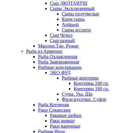
Сыр ЭКОТАВУШ
Сыры Эксклюзивный
Сыры полутведые
Крем сыры
Antipasti
Сыры ассорти
Сыр Чечил
Сыр разный
Мацони.Тан. Режан
Рыба из Армении
Рыба Охлажденная
Рыба Замороженная
Рыбные консервации
ЭКО ФУД
Рыбные консервы
Консервы 240 гр.
Консервы 160 гр.
Супы. Уха. Щи
Филе-кусочки. Суфле
Рыба Копченая
Раки Севанские
Раковые шейки
Раки живые
Раки варенные
Рыбная Икра