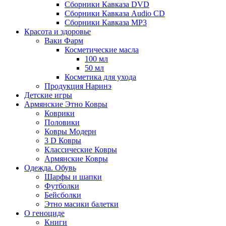
Сборники Кавказа DVD
Сборники Кавказа Audio CD
Сборники Кавказа MP3
Красота и здоровье
Ваки Фарм
Косметические масла
100 мл
50 мл
Косметика для ухода
Продукция Наринэ
Детские игры
Армянские Этно Ковры
Коврики
Половики
Ковры Модерн
3 D Ковры
Классические Ковры
Армянские Ковры
Одежда. Обувь
Шарфы и шапки
Футболки
Бейсболки
Этно масики балетки
О геноциде
Книги