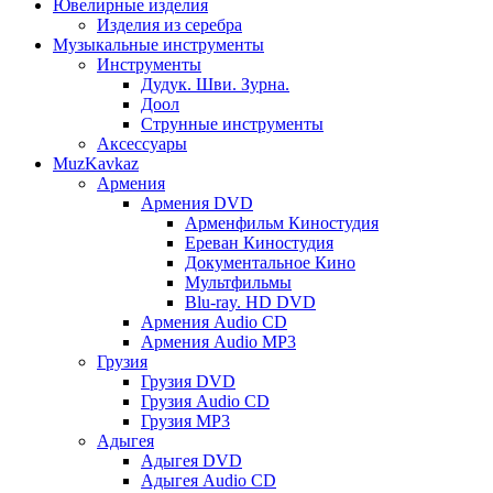
Ювелирные изделия
Изделия из серебра
Музыкальные инструменты
Инструменты
Дудук. Шви. Зурна.
Доол
Струнные инструменты
Аксессуары
MuzKavkaz
Армения
Армения DVD
Арменфильм Киностудия
Ереван Киностудия
Документальное Кино
Мультфильмы
Blu-ray. HD DVD
Армения Audio CD
Армения Audio MP3
Грузия
Грузия DVD
Грузия Audio CD
Грузия MP3
Адыгея
Адыгея DVD
Адыгея Audio CD