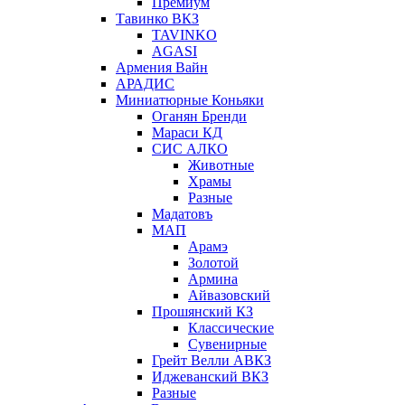
Премиум
Тавинко ВКЗ
TAVINKO
AGASI
Армения Вайн
АРАДИС
Миниатюрные Коньяки
Оганян Бренди
Мараси КД
СИС АЛКО
Животные
Храмы
Разные
Мадатовъ
МАП
Арамэ
Золотой
Армина
Айвазовский
Прошянский КЗ
Классические
Сувенирные
Грейт Велли АВКЗ
Иджеванский ВКЗ
Разные