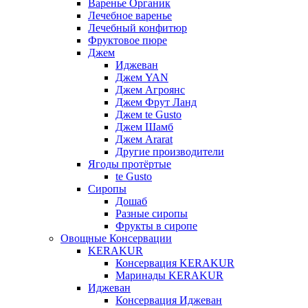
Варенье Органик
Лечебное варенье
Лечебный конфитюр
Фруктовое пюре
Джем
Иджеван
Джем YAN
Джем Агроянс
Джем Фрут Ланд
Джем te Gusto
Джем Шамб
Джем Ararat
Другие производители
Ягоды протёртые
te Gusto
Сиропы
Дошаб
Разные сиропы
Фрукты в сиропе
Овощные Консервации
KERAKUR
Консервация KERAKUR
Маринады KERAKUR
Иджеван
Консервация Иджеван