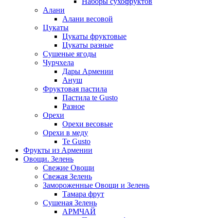
Наборы сухофруктов
Алани
Алани весовой
Цукаты
Цукаты фруктовые
Цукаты разные
Сушеные ягоды
Чурчхела
Дары Армении
Ануш
Фруктовая пастила
Пастила te Gusto
Разное
Орехи
Орехи весовые
Орехи в меду
Te Gusto
Фрукты из Армении
Овощи. Зелень
Свежие Овощи
Свежая Зелень
Замороженные Овощи и Зелень
Тамара фрут
Сушеная Зелень
АРМЧАЙ