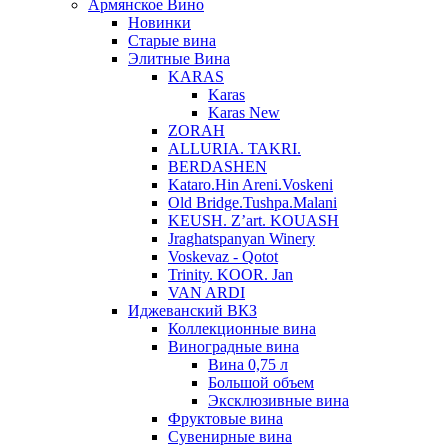
Армянское Вино
Новинки
Старые вина
Элитные Вина
KARAS
Karas
Karas New
ZORAH
ALLURIA. TAKRI.
BERDASHEN
Kataro.Hin Areni.Voskeni
Old Bridge.Tushpa.Malani
KEUSH. Z’art. KOUASH
Jraghatspanyan Winery
Voskevaz - Qotot
Trinity. KOOR. Jan
VAN ARDI
Иджеванский ВКЗ
Коллекционные вина
Виноградные вина
Вина 0,75 л
Большой объем
Эксклюзивные вина
Фруктовые вина
Cувенирные вина