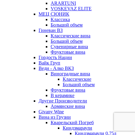
ARARTUNI
VOSKEVAZ ELITE
МЕЦ СЮНИК
Классика
Большой объем
Гиневан ВЗ
Классические вина
Большой объем
Сувенирные вина
Фруктовые вина
Гордость Нации
Вайк Груп
Веди - Алко ВКЗ
Виноградные вина
Классические
Большой объем
Фруктовые вина
В керамике
Другие Производители
Армянские вина
Givany Wine
Вина из Грузии
Кварельский Погреб
Киндзмараули
Киндзмараули 0,75л