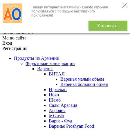
Нашим интернет-магазином намного удобнее
+7 (495) 646-888-1
пользоваться с помощью бесплатного
приложения!
В корзине
0
товаров
Установить
x
Меню каталога
Меню сайта
Вход
Регистрация
Продукты из Армении
Фруктовые консервации
Варенье
ВИТАЛ
Варенья малый объем
Варенья большой объем
Иджеван
Ноян
Шамб
Сады Арагаца
Агроянс
te Gusto
Варга - Фуд
Варенье Proshyan Food