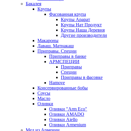
Бакалея
Крупы
Фасованная крупа
Крупы Арарат
Крупы Нат Продукт
Крупы Наша Деревня
Другие производители
Макароны
Лаваш. Матнакаш
Приправы. Специи
Приправы в банке
АРМСПЕЦИИ
Приправы
Специи
Приправы в фасовке
Hamove
Консервированные бобы
Соусы
Масло
Оливки
Оливки "Arm Eco"
Оливки AMADO
Оливки Aiello
Оливки Armenium
Мед из Армении