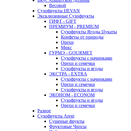
Вкус Араратской Долины
Весовой
Сухофрукты IJEVAN
Эксклюзивные Сухофрукты
ГИФТ - GIFT
ПРЕМИУМ - PREMIUM
Сухофрукты Ягоды Цукаты
Конфеты от природы
Орехи
Микс
ГУРМЭ - GOURMET
Сухофрукты с начинками
Орехи и семечки
Сухофрукты и ягоды
ЭКСТРА - EXTRA
Сухофрукты с начинками
Орехи и семечки
Сухофрукты и ягоды
ЭКОНОМ - ECONOM
Сухофрукты и ягоды
Орехи и семечки
Разное
Сухофрукты Aregi
Сушеные фрукты
Фруктовые Чипсы