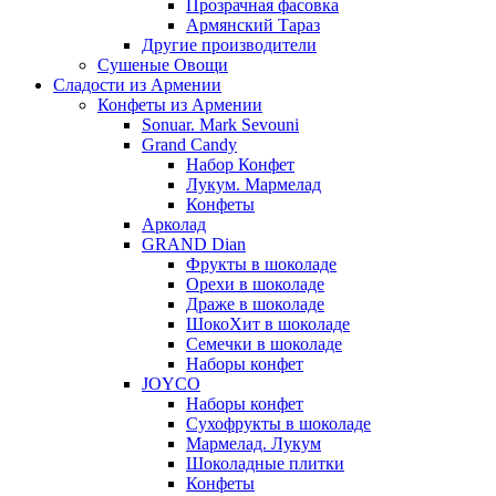
Прозрачная фасовка
Армянский Тараз
Другие производители
Сушеные Овощи
Сладости из Армении
Конфеты из Армении
Sonuar. Mark Sevouni
Grand Candy
Набор Конфет
Лукум. Мармелад
Конфеты
Арколад
GRAND Dian
Фрукты в шоколаде
Орехи в шоколаде
Драже в шоколаде
ШокоХит в шоколаде
Семечки в шоколаде
Наборы конфет
JOYCO
Наборы конфет
Сухофрукты в шоколаде
Мармелад. Лукум
Шоколадные плитки
Конфеты