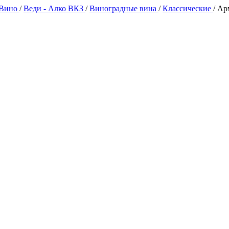
 Вино
/
Веди - Алко ВКЗ
/
Виноградные вина
/
Классические
/
Арм