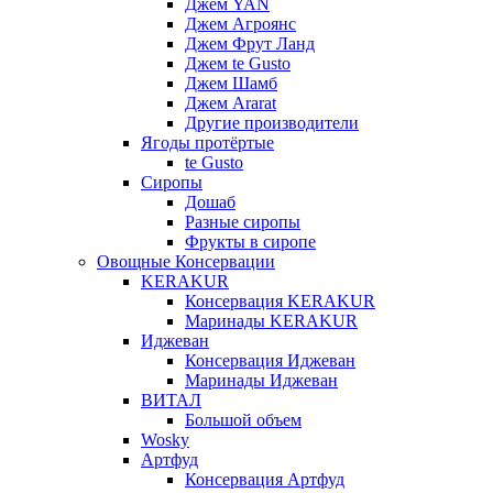
Джем YAN
Джем Агроянс
Джем Фрут Ланд
Джем te Gusto
Джем Шамб
Джем Ararat
Другие производители
Ягоды протёртые
te Gusto
Сиропы
Дошаб
Разные сиропы
Фрукты в сиропе
Овощные Консервации
KERAKUR
Консервация KERAKUR
Маринады KERAKUR
Иджеван
Консервация Иджеван
Маринады Иджеван
ВИТАЛ
Большой объем
Wosky
Артфуд
Консервация Артфуд