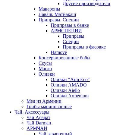
Другие производители
Макароны
Лаваш. Матнакаш
Приправы. Специи
Приправы в банке
АРМСПЕЦИИ
Приправы
Специи
Приправы в фасовке
Hamove
Консервированные бобы
Соусы
Масло
Оливки
Оливки "Arm Eco"
Оливки AMADO
Оливки Aiello
Оливки Armenium
Мед из Армении
Грибы маринованные
Чай. Аксессуары
Чай Арарат
Чай Darman
АРМЧАЙ
Чай заварочный