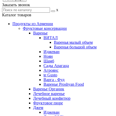
Заказать звонок
x
Каталог товаров
Продукты из Армении
Фруктовые консервации
Варенье
ВИТАЛ
Варенья малый объем
Варенья большой объем
Иджеван
Ноян
Шамб
Сады Арагаца
Агроянс
te Gusto
Варга - Фуд
Варенье Proshyan Food
Варенье Органик
Лечебное варенье
Лечебный конфитюр
Фруктовое пюре
Джем
Иджеван