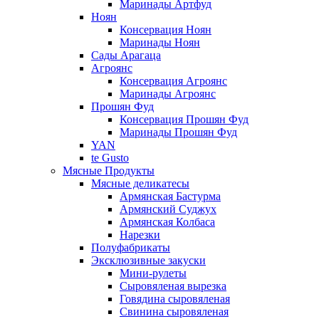
Маринады Артфуд
Ноян
Консервация Ноян
Маринады Ноян
Сады Арагаца
Агроянс
Консервация Агроянс
Маринады Агроянс
Прошян Фуд
Консервация Прошян Фуд
Маринады Прошян Фуд
YAN
te Gusto
Мясные Продукты
Мясные деликатесы
Армянская Бастурма
Армянский Суджух
Армянская Колбаса
Нарезки
Полуфабрикаты
Эксклюзивные закуски
Мини-рулеты
Сыровяленая вырезка
Говядина сыровяленая
Свинина сыровяленая