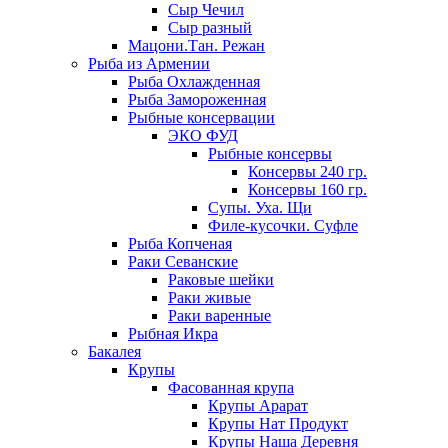
Сыр Чечил
Сыр разный
Мацони.Тан. Режан
Рыба из Армении
Рыба Охлажденная
Рыба Замороженная
Рыбные консервации
ЭКО ФУД
Рыбные консервы
Консервы 240 гр.
Консервы 160 гр.
Супы. Уха. Щи
Филе-кусочки. Суфле
Рыба Копченая
Раки Севанские
Раковые шейки
Раки живые
Раки варенные
Рыбная Икра
Бакалея
Крупы
Фасованная крупа
Крупы Арарат
Крупы Нат Продукт
Крупы Наша Деревня