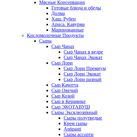
Мясные Консервации
Готовые блюда и обеды
Долма
Хаш. Рубец
Ариса. Кавурма
Маринованные
Кисломолочные Продукты
Сыры
Сыр Чанах
Сыр Чанах в ведре
Сыр Чанах Экокат
Сыр Лори
Сыр Лори Премиум
Сыр Лори Экокат
Сыр Лори разный
Сыр Качотта
Сыр Овечий
Сыр Козий
Сыр в Керамике
Сыр ЭКОТАВУШ
Сыры Эксклюзивный
Сыры полутведые
Крем сыры
Antipasti
Сыры ассорти