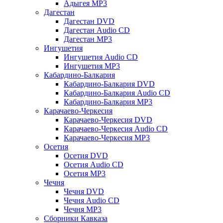
Адыгея MP3
Дагестан
Дагестан DVD
Дагестан Audio CD
Дагестан MP3
Ингушетия
Ингушетия Audio CD
Ингушетия MP3
Кабардино-Балкария
Кабардино-Балкария DVD
Кабардино-Балкария Audio CD
Кабардино-Балкария MP3
Карачаево-Черкесия
Карачаево-Черкесия DVD
Карачаево-Черкесия Audio CD
Карачаево-Черкесия MP3
Осетия
Осетия DVD
Осетия Audio CD
Осетия MP3
Чечня
Чечня DVD
Чечня Audio CD
Чечня MP3
Сборники Кавказа