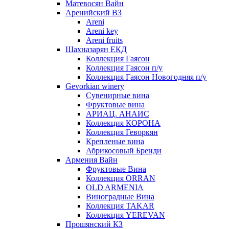
Матевосян Вайн
Аренийский ВЗ
Areni
Areni key
Areni fruits
Шахназарян ЕКД
Коллекция Гаясон
Коллекция Гаясон п/у
Коллекция Гаясон Новогодняя п/у
Gevorkian winery
Сувенирные вина
Фруктовые вина
АРИАЦ. АНАИС
Коллекция КОРОНА
Коллекция Геворкян
Крепленые вина
Абрикосовый Бренди
Армения Вайн
Фруктовые Вина
Коллекция ORRAN
OLD ARMENIA
Виноградные Вина
Коллекция TAKAR
Коллекция YEREVAN
Прошянский КЗ