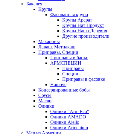
Бакалея
Крупы
Фасованная крупа
Крупы Арарат
Крупы Нат Продукт
Крупы Наша Деревня
Другие производители
Макароны
Лаваш. Матнакаш
Приправы. Специи
Приправы в банке
АРМСПЕЦИИ
Приправы
Специи
Приправы в фасовке
Hamove
Консервированные бобы
Соусы
Масло
Оливки
Оливки "Arm Eco"
Оливки AMADO
Оливки Aiello
Оливки Armenium
Мед из Армении