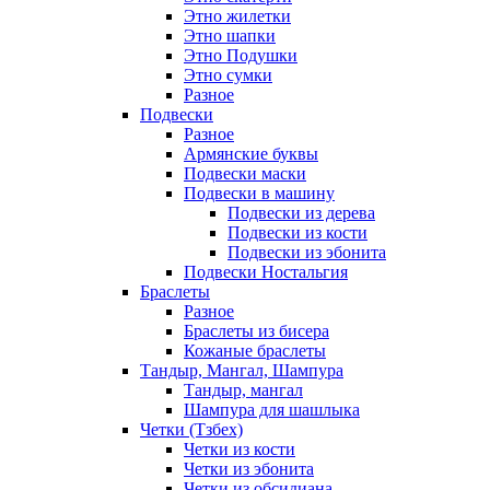
Этно жилетки
Этно шапки
Этно Подушки
Этно сумки
Разное
Подвески
Разное
Армянские буквы
Подвески маски
Подвески в машину
Подвески из дерева
Подвески из кости
Подвески из эбонита
Подвески Ностальгия
Браслеты
Разное
Браслеты из бисера
Кожаные браслеты
Тандыр, Мангал, Шампура
Тандыр, мангал
Шампура для шашлыка
Четки (Тзбех)
Четки из кости
Четки из эбонита
Четки из обсидиана