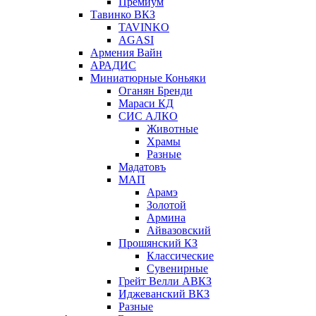
Премиум
Тавинко ВКЗ
TAVINKO
AGASI
Армения Вайн
АРАДИС
Миниатюрные Коньяки
Оганян Бренди
Мараси КД
СИС АЛКО
Животные
Храмы
Разные
Мадатовъ
МАП
Арамэ
Золотой
Армина
Айвазовский
Прошянский КЗ
Классические
Сувенирные
Грейт Велли АВКЗ
Иджеванский ВКЗ
Разные