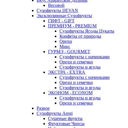
Вкус Араратской Долины
Весовой
Сухофрукты IJEVAN
Эксклюзивные Сухофрукты
ГИФТ - GIFT
ПРЕМИУМ - PREMIUM
Сухофрукты Ягоды Цукаты
Конфеты от природы
Орехи
Микс
ГУРМЭ - GOURMET
Сухофрукты с начинками
Орехи и семечки
Сухофрукты и ягоды
ЭКСТРА - EXTRA
Сухофрукты с начинками
Орехи и семечки
Сухофрукты и ягоды
ЭКОНОМ - ECONOM
Сухофрукты и ягоды
Орехи и семечки
Разное
Сухофрукты Aregi
Сушеные фрукты
Фруктовые Чипсы