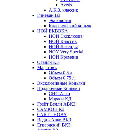
Avetis
А.К.З. классик
Гиневан ВЗ
Эксклюзив
Классический коньяк
НОЙ ЕКВВКА
НОЙ Эксклюзив
НОЙ Классик
НОЙ Легенды
NOY Very Speсial
НОЙ Кремлин
Оганян КЗ
Мадатовъ
Объем 0,5 л
Объем 0,75 л
Эксклюзивные Коньяки
Подарочные Коньяки
СИС Алко
Мараси КД
Грейт Велли АВКЗ
САМКОН КЗ
САЯТ - НОВА
Веди - Алко ВКЗ
Егвардский ВКЗ