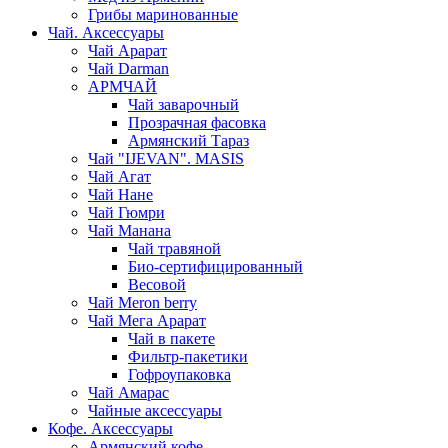
Грибы маринованные
Чай. Аксессуары
Чай Арарат
Чай Darman
АРМЧАЙ
Чай заварочный
Прозрачная фасовка
Армянский Тараз
Чай "IJEVAN". MASIS
Чай Агат
Чай Нане
Чай Гюмри
Чай Манана
Чай травяной
Био-сертифицированный
Весовой
Чай Meron berry
Чай Мега Арарат
Чай в пакете
Фильтр-пакетики
Гофроупаковка
Чай Амарас
Чайные аксессуары
Кофе. Аксессуары
Армянский кофе