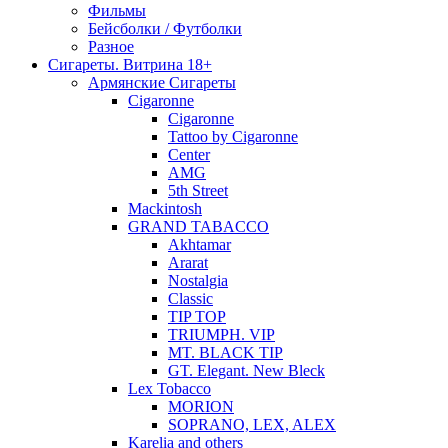
Фильмы
Бейсболки / Футболки
Разное
Сигареты. Витрина 18+
Армянские Сигареты
Cigaronne
Cigaronne
Tattoo by Cigaronne
Center
AMG
5th Street
Mackintosh
GRAND TABACCO
Akhtamar
Ararat
Nostalgia
Classic
TIP TOP
TRIUMPH. VIP
MT. BLACK TIP
GT. Elegant. New Bleck
Lex Tobacco
MORION
SOPRANO, LEX, ALEX
Karelia and others