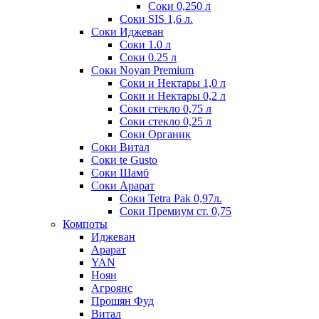
Соки 0,250 л
Соки SIS 1,6 л.
Соки Иджеван
Соки 1.0 л
Соки 0.25 л
Соки Noyan Premium
Соки и Нектары 1,0 л
Соки и Нектары 0,2 л
Соки стекло 0,75 л
Соки стекло 0,25 л
Соки Органик
Соки Витал
Соки te Gusto
Соки Шамб
Соки Арарат
Соки Tetra Pak 0,97л.
Соки Премиум ст. 0,75
Компоты
Иджеван
Арарат
YAN
Ноян
Агроянс
Прошян Фуд
Витал