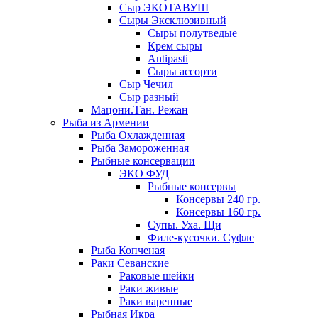
Сыр ЭКОТАВУШ
Сыры Эксклюзивный
Сыры полутведые
Крем сыры
Antipasti
Сыры ассорти
Сыр Чечил
Сыр разный
Мацони.Тан. Режан
Рыба из Армении
Рыба Охлажденная
Рыба Замороженная
Рыбные консервации
ЭКО ФУД
Рыбные консервы
Консервы 240 гр.
Консервы 160 гр.
Супы. Уха. Щи
Филе-кусочки. Суфле
Рыба Копченая
Раки Севанские
Раковые шейки
Раки живые
Раки варенные
Рыбная Икра