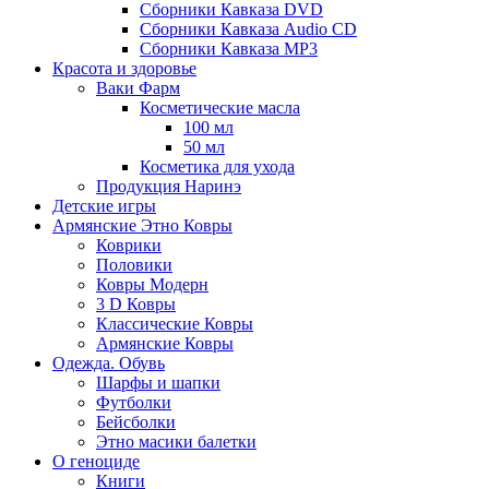
Сборники Кавказа DVD
Сборники Кавказа Audio CD
Сборники Кавказа MP3
Красота и здоровье
Ваки Фарм
Косметические масла
100 мл
50 мл
Косметика для ухода
Продукция Наринэ
Детские игры
Армянские Этно Ковры
Коврики
Половики
Ковры Модерн
3 D Ковры
Классические Ковры
Армянские Ковры
Одежда. Обувь
Шарфы и шапки
Футболки
Бейсболки
Этно масики балетки
О геноциде
Книги