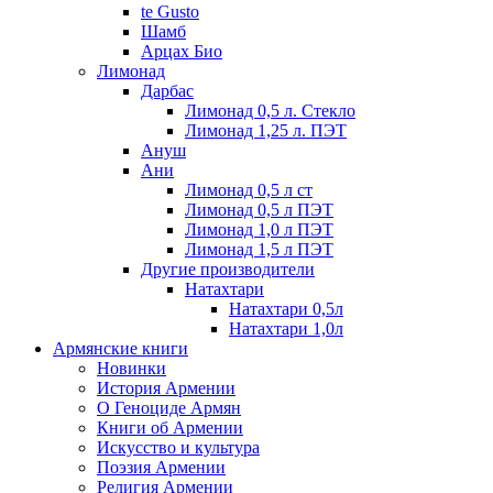
te Gusto
Шамб
Арцах Био
Лимонад
Дарбас
Лимонад 0,5 л. Стекло
Лимонад 1,25 л. ПЭТ
Ануш
Ани
Лимонад 0,5 л ст
Лимонад 0,5 л ПЭТ
Лимонад 1,0 л ПЭТ
Лимонад 1,5 л ПЭТ
Другие производители
Натахтари
Натахтари 0,5л
Натахтари 1,0л
Армянские книги
Новинки
История Армении
О Геноциде Армян
Книги об Армении
Иcкусство и культура
Поэзия Армении
Религия Армении