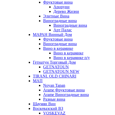
Фруктовые вина
Арцруни
Дерево Жизни
Элитные Вина
Виноградные вина
Виноградные вина
Арт Палас
МАРАН Винный Дом
Фруктовые вина
Виноградные вина
Вино в керамике
Вино в керамике
Вино в керамике п/у
Гетнатун Торговый Дом
GETNATOUN
GETNATOUN NEW
TIRANI. OLD CHINARI
МАП
Noyan Tapan
Arame Фруктовые вина
Arame Виноградные вина
Разные вина
Шаумян Вин
Воскевазский ВЗ
VOSKEVAZ