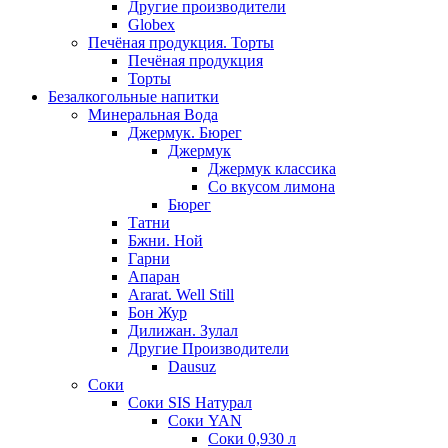
Другие производители
Globex
Печёная продукция. Торты
Печёная продукция
Торты
Безалкогольные напитки
Минеральная Вода
Джермук. Бюрег
Джермук
Джермук классика
Со вкусом лимона
Бюрег
Татни
Бжни. Ной
Гарни
Апаран
Ararat. Well Still
Бон Жур
Дилижан. Зулал
Другие Производители
Dausuz
Соки
Соки SIS Натурал
Соки YAN
Соки 0,930 л