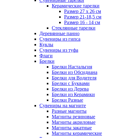
Сувенирные тарелки
Керамические тарелки
Размер 27 х 26 см
Размер 21-18,5 см
Размер 16 - 14 см
Стеклянные тарелки
Деревянные панно
Сувениры из гипса
Куклы
Сувениры из туфа
Флаги
Брелки
Брелки Настальгия
Брелки из Обсидиана
Брелки для Водителя
Брелки с Буквами
Брелки из Дерева
Брелки из Керамики
Брелки Разные
Сувениры на магните
Разные магниты
Магниты резиновые
Магниты акриловые
Магниты закатные
Магниты керамические