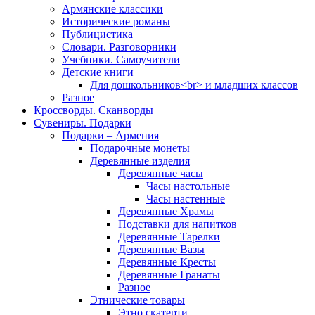
Армянские классики
Исторические романы
Публицистика
Словари. Разговорники
Учебники. Самоучители
Детские книги
Для дошкольников<br> и младших классов
Разное
Кроссворды. Сканворды
Сувениры. Подарки
Подарки – Армения
Подарочные монеты
Деревянные изделия
Деревянные часы
Часы настольные
Часы настенные
Деревянные Храмы
Подставки для напитков
Деревянные Тарелки
Деревянные Вазы
Деревянные Кресты
Деревянные Гранаты
Разное
Этнические товары
Этно скатерти