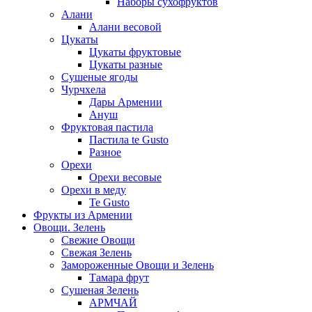
Наборы сухофруктов
Алани
Алани весовой
Цукаты
Цукаты фруктовые
Цукаты разные
Сушеные ягоды
Чурчхела
Дары Армении
Ануш
Фруктовая пастила
Пастила te Gusto
Разное
Орехи
Орехи весовые
Орехи в меду
Te Gusto
Фрукты из Армении
Овощи. Зелень
Свежие Овощи
Свежая Зелень
Замороженные Овощи и Зелень
Тамара фрут
Сушеная Зелень
АРМЧАЙ