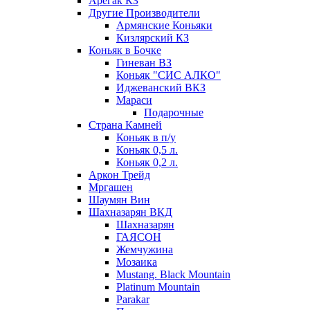
Арегак КЗ
Другие Производители
Армянские Коньяки
Кизлярский КЗ
Коньяк в Бочке
Гиневан ВЗ
Коньяк "СИС АЛКО"
Иджеванский ВКЗ
Мараси
Подарочные
Страна Камней
Коньяк в п/у
Коньяк 0,5 л.
Коньяк 0,2 л.
Аркон Трейд
Мргашен
Шаумян Вин
Шахназарян ВКД
Шахназарян
ГАЯСОН
Жемчужина
Мозаика
Mustang. Black Mountain
Platinum Mountain
Parakar