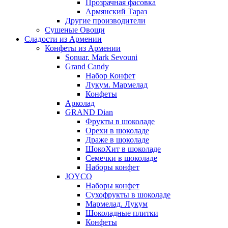
Прозрачная фасовка
Армянский Тараз
Другие производители
Сушеные Овощи
Сладости из Армении
Конфеты из Армении
Sonuar. Mark Sevouni
Grand Candy
Набор Конфет
Лукум. Мармелад
Конфеты
Арколад
GRAND Dian
Фрукты в шоколаде
Орехи в шоколаде
Драже в шоколаде
ШокоХит в шоколаде
Семечки в шоколаде
Наборы конфет
JOYCO
Наборы конфет
Сухофрукты в шоколаде
Мармелад. Лукум
Шоколадные плитки
Конфеты