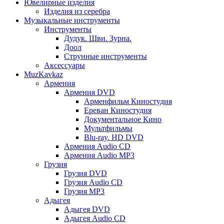
Ювелирные изделия
Изделия из серебра
Музыкальные инструменты
Инструменты
Дудук. Шви. Зурна.
Доол
Струнные инструменты
Аксессуары
MuzKavkaz
Армения
Армения DVD
Арменфильм Киностудия
Ереван Киностудия
Документальное Кино
Мультфильмы
Blu-ray. HD DVD
Армения Audio CD
Армения Audio MP3
Грузия
Грузия DVD
Грузия Audio CD
Грузия MP3
Адыгея
Адыгея DVD
Адыгея Audio CD