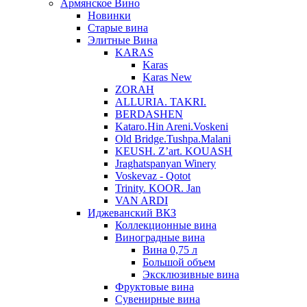
Армянское Вино
Новинки
Старые вина
Элитные Вина
KARAS
Karas
Karas New
ZORAH
ALLURIA. TAKRI.
BERDASHEN
Kataro.Hin Areni.Voskeni
Old Bridge.Tushpa.Malani
KEUSH. Z’art. KOUASH
Jraghatspanyan Winery
Voskevaz - Qotot
Trinity. KOOR. Jan
VAN ARDI
Иджеванский ВКЗ
Коллекционные вина
Виноградные вина
Вина 0,75 л
Большой объем
Эксклюзивные вина
Фруктовые вина
Cувенирные вина