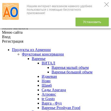
Нашим интернет-магазином намного удобнее
+7 (495) 646-888-1
пользоваться с помощью бесплатного
приложения!
В корзине
0
товаров
Установить
x
Меню каталога
Меню сайта
Вход
Регистрация
Продукты из Армении
Фруктовые консервации
Варенье
ВИТАЛ
Варенья малый объем
Варенья большой объем
Иджеван
Ноян
Шамб
Сады Арагаца
Агроянс
te Gusto
Варга - Фуд
Варенье Proshyan Food