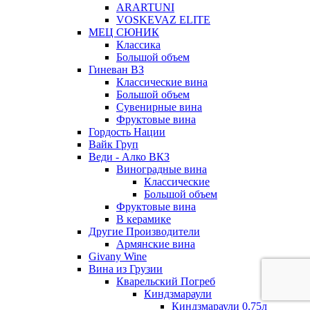
ARARTUNI
VOSKEVAZ ELITE
МЕЦ СЮНИК
Классика
Большой объем
Гиневан ВЗ
Классические вина
Большой объем
Сувенирные вина
Фруктовые вина
Гордость Нации
Вайк Груп
Веди - Алко ВКЗ
Виноградные вина
Классические
Большой объем
Фруктовые вина
В керамике
Другие Производители
Армянские вина
Givany Wine
Вина из Грузии
Кварельский Погреб
Киндзмараули
Киндзмараули 0,75л