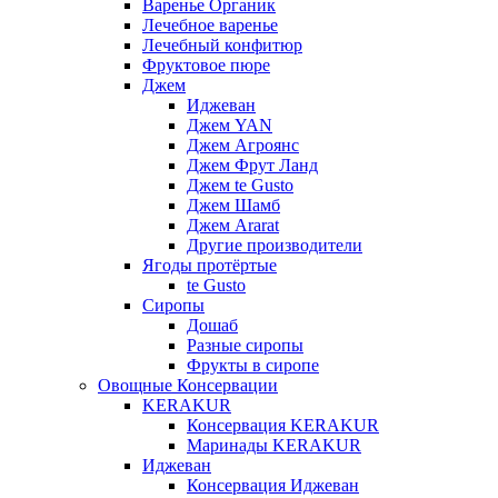
Варенье Органик
Лечебное варенье
Лечебный конфитюр
Фруктовое пюре
Джем
Иджеван
Джем YAN
Джем Агроянс
Джем Фрут Ланд
Джем te Gusto
Джем Шамб
Джем Ararat
Другие производители
Ягоды протёртые
te Gusto
Сиропы
Дошаб
Разные сиропы
Фрукты в сиропе
Овощные Консервации
KERAKUR
Консервация KERAKUR
Маринады KERAKUR
Иджеван
Консервация Иджеван