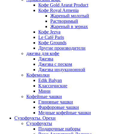
Кофе Gold Ararat Product
Кофе Royal Armenia
Жареный молотый
Растворимый
Жареный в зернах
Кофе Jezva
Le Café Paris
Кофе Grounds
Другие производители
джезва для кофе
Джезва
Джезва с песком
Джезва индукционной
Кофемолки
Edik Balyan
Классичиские
Мини
Кофейные чашки
Глиняные чашки
Фарфоровые чашки
Медные кофейные чашки
Сухофрукты. Орехи
Сухофрукты
Подарочные наборы