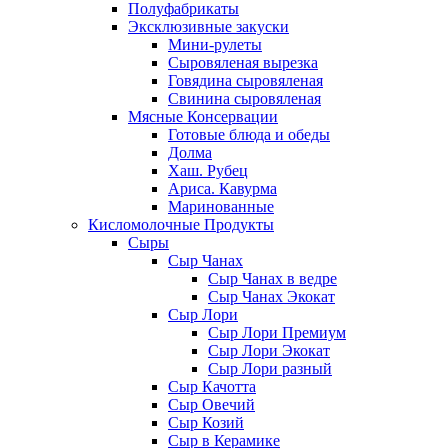
Полуфабрикаты
Эксклюзивные закуски
Мини-рулеты
Сыровяленая вырезка
Говядина сыровяленая
Свинина сыровяленая
Мясные Консервации
Готовые блюда и обеды
Долма
Хаш. Рубец
Ариса. Кавурма
Маринованные
Кисломолочные Продукты
Сыры
Сыр Чанах
Сыр Чанах в ведре
Сыр Чанах Экокат
Сыр Лори
Сыр Лори Премиум
Сыр Лори Экокат
Сыр Лори разный
Сыр Качотта
Сыр Овечий
Сыр Козий
Сыр в Керамике