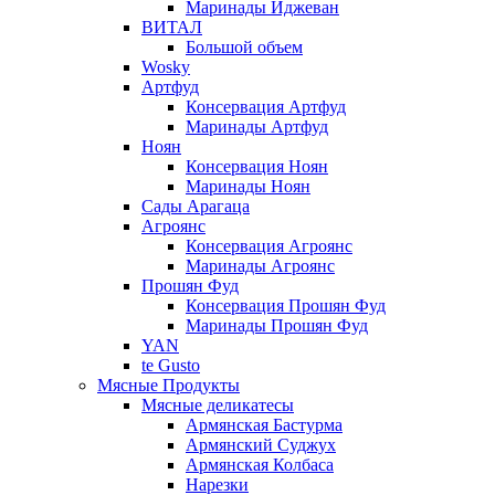
Маринады Иджеван
ВИТАЛ
Большой объем
Wosky
Артфуд
Консервация Артфуд
Маринады Артфуд
Ноян
Консервация Ноян
Маринады Ноян
Сады Арагаца
Агроянс
Консервация Агроянс
Маринады Агроянс
Прошян Фуд
Консервация Прошян Фуд
Маринады Прошян Фуд
YAN
te Gusto
Мясные Продукты
Мясные деликатесы
Армянская Бастурма
Армянский Суджух
Армянская Колбаса
Нарезки