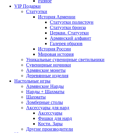
Разное
VIP Подарки
Статуэтки
История Армении
Статуэтки полистоун
Статуэтки бронза
Церкви. Статуэтки
Армянский алфавит
Галерея образов
История России
Мировая история
Уникальные сувенирные светильники
Сувенирные ночники
Армянские монеты
Деревянные изделия
Настольные игры
Армянские Нарды
Нарды + Шахматы
Шахматы
Ломберные столы
Аксессуары для нард
Аксессуары
Фишки для нард
Кости. Зары
Другие производители