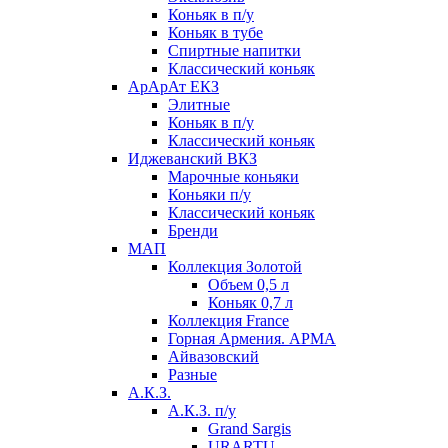
Коньяк в п/у
Коньяк в тубе
Спиртные напитки
Классический коньяк
АрАрАт ЕКЗ
Элитные
Коньяк в п/у
Классический коньяк
Иджеванский ВКЗ
Марочные коньяки
Коньяки п/у
Классический коньяк
Бренди
МАП
Коллекция Золотой
Объем 0,5 л
Коньяк 0,7 л
Коллекция France
Горная Армения. АРМА
Айвазовский
Разные
А.К.З.
А.К.З. п/у
Grand Sargis
URARTU