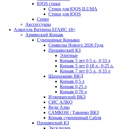
IQOS стики
Стики для IQOS ILUMA
Стики для IQOS
Сenter
Акссессуары
Алкоголь Витрина ЕГАИС 18+
Армянский Коньяк
Сувенирные Коньяки
Символы Нового 2026 Года
Прошянский КЗ
Элитные
Коньяк 5 лет 0,5 л., 0,33 л
Коньяк 5 лет 0,18 л., 0,25 л.
Коньяк 7 лет 0,5 л., 0,33 л
Шахназарян ВКД
Коньяк 0,5 л
Коньяк 0,25 л
Коньяк 0,70 л
Иджеванский ВКЗ
СИС АЛКО
Веди Алко
САМКОН / Тавинко ВКЗ
Коньяк сувенирный Сабля
Прошянский КЗ
Эксклюзив