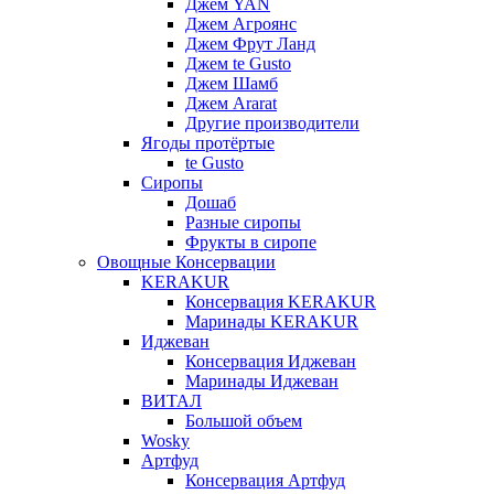
Джем YAN
Джем Агроянс
Джем Фрут Ланд
Джем te Gusto
Джем Шамб
Джем Ararat
Другие производители
Ягоды протёртые
te Gusto
Сиропы
Дошаб
Разные сиропы
Фрукты в сиропе
Овощные Консервации
KERAKUR
Консервация KERAKUR
Маринады KERAKUR
Иджеван
Консервация Иджеван
Маринады Иджеван
ВИТАЛ
Большой объем
Wosky
Артфуд
Консервация Артфуд