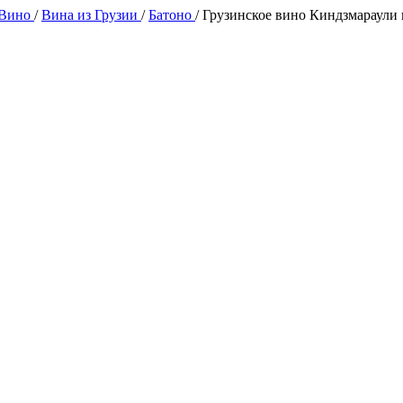
 Вино
/
Вина из Грузии
/
Батоно
/
Грузинское вино Киндзмараули 