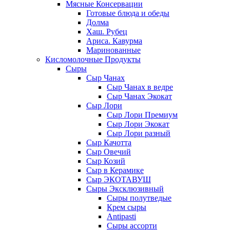
Мясные Консервации
Готовые блюда и обеды
Долма
Хаш. Рубец
Ариса. Кавурма
Маринованные
Кисломолочные Продукты
Сыры
Сыр Чанах
Сыр Чанах в ведре
Сыр Чанах Экокат
Сыр Лори
Сыр Лори Премиум
Сыр Лори Экокат
Сыр Лори разный
Сыр Качотта
Сыр Овечий
Сыр Козий
Сыр в Керамике
Сыр ЭКОТАВУШ
Сыры Эксклюзивный
Сыры полутведые
Крем сыры
Antipasti
Сыры ассорти