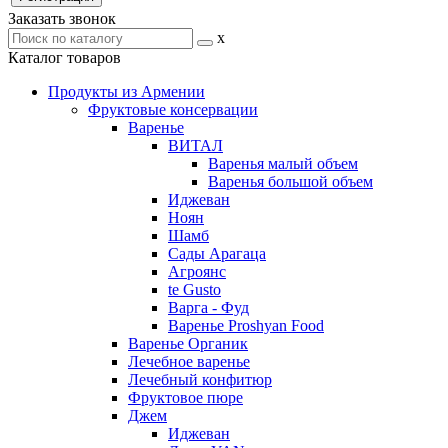
Заказать звонок
x
Каталог товаров
Продукты из Армении
Фруктовые консервации
Варенье
ВИТАЛ
Варенья малый объем
Варенья большой объем
Иджеван
Ноян
Шамб
Сады Арагаца
Агроянс
te Gusto
Варга - Фуд
Варенье Proshyan Food
Варенье Органик
Лечебное варенье
Лечебный конфитюр
Фруктовое пюре
Джем
Иджеван