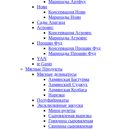
Маринады Артфуд
Ноян
Консервация Ноян
Маринады Ноян
Сады Арагаца
Агроянс
Консервация Агроянс
Маринады Агроянс
Прошян Фуд
Консервация Прошян Фуд
Маринады Прошян Фуд
YAN
te Gusto
Мясные Продукты
Мясные деликатесы
Армянская Бастурма
Армянский Суджух
Армянская Колбаса
Нарезки
Полуфабрикаты
Эксклюзивные закуски
Мини-рулеты
Сыровяленая вырезка
Говядина сыровяленая
Свинина сыровяленая