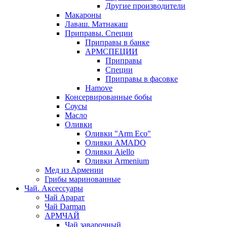
Другие производители
Макароны
Лаваш. Матнакаш
Приправы. Специи
Приправы в банке
АРМСПЕЦИИ
Приправы
Специи
Приправы в фасовке
Hamove
Консервированные бобы
Соусы
Масло
Оливки
Оливки "Arm Eco"
Оливки AMADO
Оливки Aiello
Оливки Armenium
Мед из Армении
Грибы маринованные
Чай. Аксессуары
Чай Арарат
Чай Darman
АРМЧАЙ
Чай заварочный