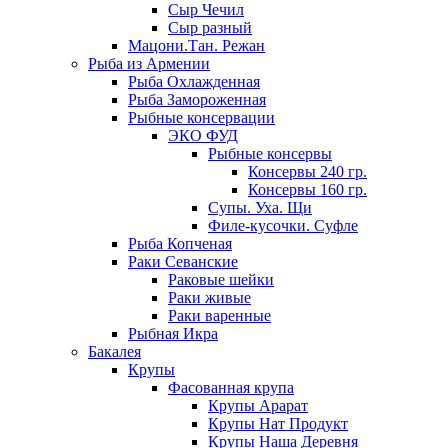
Сыр Чечил
Сыр разный
Мацони.Тан. Режан
Рыба из Армении
Рыба Охлажденная
Рыба Замороженная
Рыбные консервации
ЭКО ФУД
Рыбные консервы
Консервы 240 гр.
Консервы 160 гр.
Супы. Уха. Щи
Филе-кусочки. Суфле
Рыба Копченая
Раки Севанские
Раковые шейки
Раки живые
Раки варенные
Рыбная Икра
Бакалея
Крупы
Фасованная крупа
Крупы Арарат
Крупы Нат Продукт
Крупы Наша Деревня