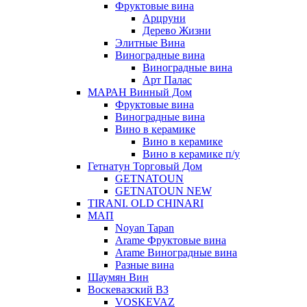
Фруктовые вина
Арцруни
Дерево Жизни
Элитные Вина
Виноградные вина
Виноградные вина
Арт Палас
МАРАН Винный Дом
Фруктовые вина
Виноградные вина
Вино в керамике
Вино в керамике
Вино в керамике п/у
Гетнатун Торговый Дом
GETNATOUN
GETNATOUN NEW
TIRANI. OLD CHINARI
МАП
Noyan Tapan
Arame Фруктовые вина
Arame Виноградные вина
Разные вина
Шаумян Вин
Воскевазский ВЗ
VOSKEVAZ