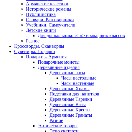
Армянские классики
Исторические романы
Публицистика
Словари. Разговорники
Учебники. Самоучители
Детские книги
Для дошкольников<br> и младших классов
Разное
Кроссворды. Сканворды
Сувениры. Подарки
Подарки – Армения
Подарочные монеты
Деревянные изделия
Деревянные часы
Часы настольные
Часы настенные
Деревянные Храмы
Подставки для напитков
Деревянные Тарелки
Деревянные Вазы
Деревянные Кресты
Деревянные Гранаты
Разное
Этнические товары
Этно скатерти