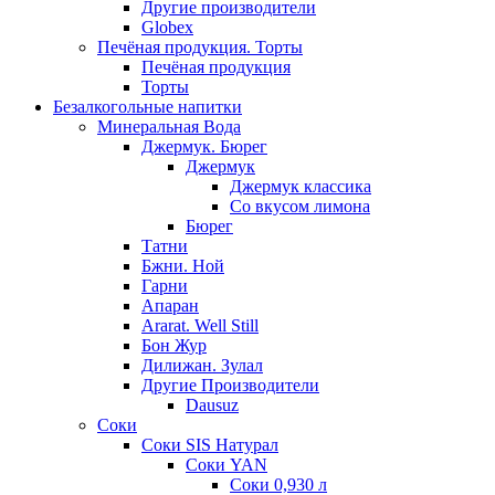
Другие производители
Globex
Печёная продукция. Торты
Печёная продукция
Торты
Безалкогольные напитки
Минеральная Вода
Джермук. Бюрег
Джермук
Джермук классика
Со вкусом лимона
Бюрег
Татни
Бжни. Ной
Гарни
Апаран
Ararat. Well Still
Бон Жур
Дилижан. Зулал
Другие Производители
Dausuz
Соки
Соки SIS Натурал
Соки YAN
Соки 0,930 л