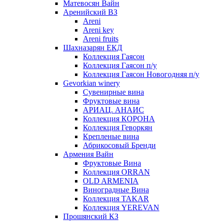
Матевосян Вайн
Аренийский ВЗ
Areni
Areni key
Areni fruits
Шахназарян ЕКД
Коллекция Гаясон
Коллекция Гаясон п/у
Коллекция Гаясон Новогодняя п/у
Gevorkian winery
Сувенирные вина
Фруктовые вина
АРИАЦ. АНАИС
Коллекция КОРОНА
Коллекция Геворкян
Крепленые вина
Абрикосовый Бренди
Армения Вайн
Фруктовые Вина
Коллекция ORRAN
OLD ARMENIA
Виноградные Вина
Коллекция TAKAR
Коллекция YEREVAN
Прошянский КЗ