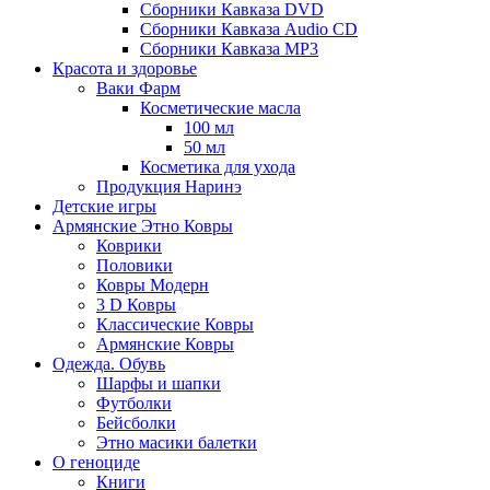
Сборники Кавказа DVD
Сборники Кавказа Audio CD
Сборники Кавказа MP3
Красота и здоровье
Ваки Фарм
Косметические масла
100 мл
50 мл
Косметика для ухода
Продукция Наринэ
Детские игры
Армянские Этно Ковры
Коврики
Половики
Ковры Модерн
3 D Ковры
Классические Ковры
Армянские Ковры
Одежда. Обувь
Шарфы и шапки
Футболки
Бейсболки
Этно масики балетки
О геноциде
Книги