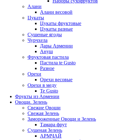
Наборы сухофруктов
Алани
Алани весовой
Цукаты
Цукаты фруктовые
Цукаты разные
Сушеные ягоды
Чурчхела
Дары Армении
Ануш
Фруктовая пастила
Пастила te Gusto
Разное
Орехи
Орехи весовые
Орехи в меду
Te Gusto
Фрукты из Армении
Овощи. Зелень
Свежие Овощи
Свежая Зелень
Замороженные Овощи и Зелень
Тамара фрут
Сушеная Зелень
АРМЧАЙ