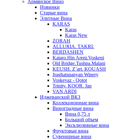
Армянское Вино
Новинки
Старые вина
Элитные Вина
KARAS
Karas
Karas New
ZORAH
ALLURIA. TAKRI.
BERDASHEN
Kataro.Hin Areni.Voskeni
Old Bridge.Tushpa.Malani
KEUSH. Z’art. KOUASH
Jraghatspanyan Winery
Voskevaz - Qotot
Trinity. KOOR. Jan
VAN ARDI
Иджеванский ВКЗ
Коллекционные вина
Виноградные вина
Вина 0,75 л
Большой объем
Эксклюзивные вина
Фруктовые вина
Cувенирные вина