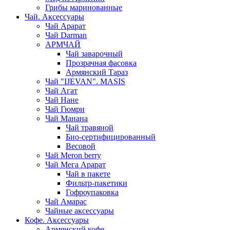
Грибы маринованные
Чай. Аксессуары
Чай Арарат
Чай Darman
АРМЧАЙ
Чай заварочный
Прозрачная фасовка
Армянский Тараз
Чай "IJEVAN". MASIS
Чай Агат
Чай Нане
Чай Гюмри
Чай Манана
Чай травяной
Био-сертифицированный
Весовой
Чай Meron berry
Чай Мега Арарат
Чай в пакете
Фильтр-пакетики
Гофроупаковка
Чай Амарас
Чайные аксессуары
Кофе. Аксессуары
Армянский кофе