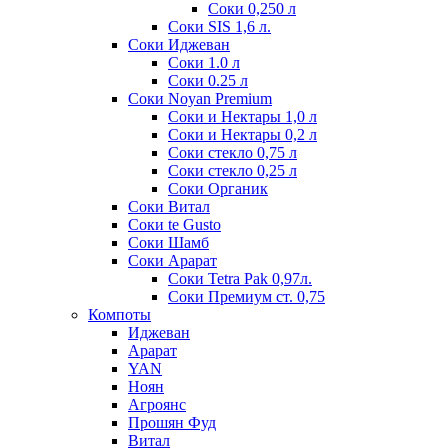
Соки 0,250 л
Соки SIS 1,6 л.
Соки Иджеван
Соки 1.0 л
Соки 0.25 л
Соки Noyan Premium
Соки и Нектары 1,0 л
Соки и Нектары 0,2 л
Соки стекло 0,75 л
Соки стекло 0,25 л
Соки Органик
Соки Витал
Соки te Gusto
Соки Шамб
Соки Арарат
Соки Tetra Pak 0,97л.
Соки Премиум ст. 0,75
Компоты
Иджеван
Арарат
YAN
Ноян
Агроянс
Прошян Фуд
Витал