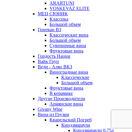
ARARTUNI
VOSKEVAZ ELITE
МЕЦ СЮНИК
Классика
Большой объем
Гиневан ВЗ
Классические вина
Большой объем
Сувенирные вина
Фруктовые вина
Гордость Нации
Вайк Груп
Веди - Алко ВКЗ
Виноградные вина
Классические
Большой объем
Фруктовые вина
В керамике
Другие Производители
Армянские вина
Givany Wine
Вина из Грузии
Кварельский Погреб
Киндзмараули
Киндзмараули 0,75л