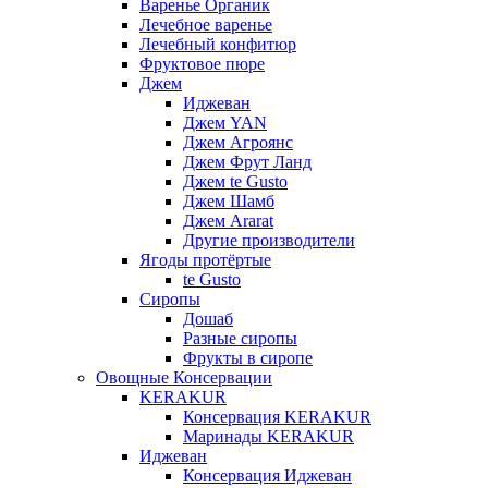
Варенье Органик
Лечебное варенье
Лечебный конфитюр
Фруктовое пюре
Джем
Иджеван
Джем YAN
Джем Агроянс
Джем Фрут Ланд
Джем te Gusto
Джем Шамб
Джем Ararat
Другие производители
Ягоды протёртые
te Gusto
Сиропы
Дошаб
Разные сиропы
Фрукты в сиропе
Овощные Консервации
KERAKUR
Консервация KERAKUR
Маринады KERAKUR
Иджеван
Консервация Иджеван