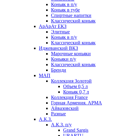
Коньяк в п/у
Коньяк в тубе
Спиртные напитки
Классический коньяк
АрАрАт ЕКЗ
Элитные
Коньяк в п/у
Классический коньяк
Иджеванский ВКЗ
Марочные коньяки
Коньяки п/у
Классический коньяк
Бренди
МАП
Коллекция Золотой
Объем 0,5 л
Коньяк 0,7 л
Коллекция France
Горная Армения. АРМА
Айвазовский
Разные
А.К.З.
А.К.З. п/у
Grand Sargis
URARTU