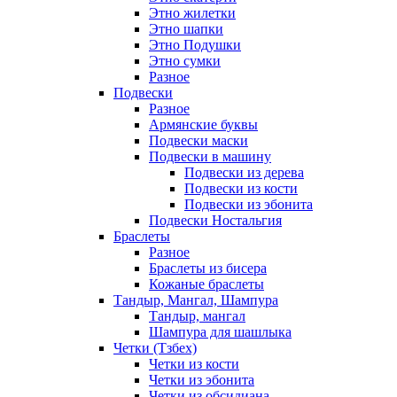
Этно жилетки
Этно шапки
Этно Подушки
Этно сумки
Разное
Подвески
Разное
Армянские буквы
Подвески маски
Подвески в машину
Подвески из дерева
Подвески из кости
Подвески из эбонита
Подвески Ностальгия
Браслеты
Разное
Браслеты из бисера
Кожаные браслеты
Тандыр, Мангал, Шампура
Тандыр, мангал
Шампура для шашлыка
Четки (Тзбех)
Четки из кости
Четки из эбонита
Четки из обсидиана