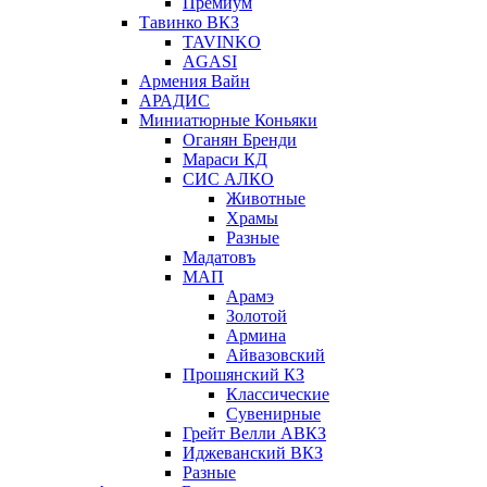
Премиум
Тавинко ВКЗ
TAVINKO
AGASI
Армения Вайн
АРАДИС
Миниатюрные Коньяки
Оганян Бренди
Мараси КД
СИС АЛКО
Животные
Храмы
Разные
Мадатовъ
МАП
Арамэ
Золотой
Армина
Айвазовский
Прошянский КЗ
Классические
Сувенирные
Грейт Велли АВКЗ
Иджеванский ВКЗ
Разные