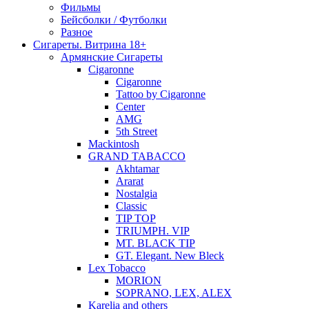
Фильмы
Бейсболки / Футболки
Разное
Сигареты. Витрина 18+
Армянские Сигареты
Cigaronne
Cigaronne
Tattoo by Cigaronne
Center
AMG
5th Street
Mackintosh
GRAND TABACCO
Akhtamar
Ararat
Nostalgia
Classic
TIP TOP
TRIUMPH. VIP
MT. BLACK TIP
GT. Elegant. New Bleck
Lex Tobacco
MORION
SOPRANO, LEX, ALEX
Karelia and others