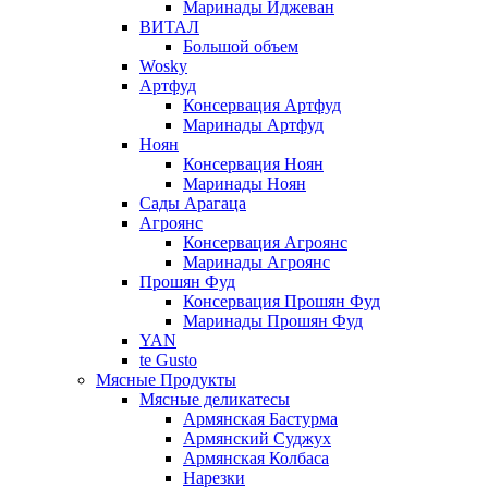
Маринады Иджеван
ВИТАЛ
Большой объем
Wosky
Артфуд
Консервация Артфуд
Маринады Артфуд
Ноян
Консервация Ноян
Маринады Ноян
Сады Арагаца
Агроянс
Консервация Агроянс
Маринады Агроянс
Прошян Фуд
Консервация Прошян Фуд
Маринады Прошян Фуд
YAN
te Gusto
Мясные Продукты
Мясные деликатесы
Армянская Бастурма
Армянский Суджух
Армянская Колбаса
Нарезки