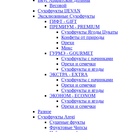
Вкус Араратской Долины
Весовой
Сухофрукты IJEVAN
Эксклюзивные Сухофрукты
ГИФТ - GIFT
ПРЕМИУМ - PREMIUM
Сухофрукты Ягоды Цукаты
Конфеты от природы
Орехи
Микс
ГУРМЭ - GOURMET
Сухофрукты с начинками
Орехи и семечки
Сухофрукты и ягоды
ЭКСТРА - EXTRA
Сухофрукты с начинками
Орехи и семечки
Сухофрукты и ягоды
ЭКОНОМ - ECONOM
Сухофрукты и ягоды
Орехи и семечки
Разное
Сухофрукты Aregi
Сушеные фрукты
Фруктовые Чипсы