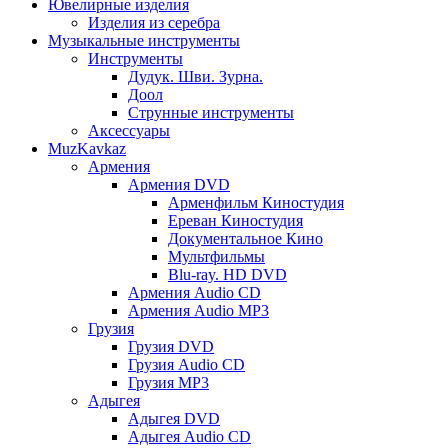
Ювелирные изделия
Изделия из серебра
Музыкальные инструменты
Инструменты
Дудук. Шви. Зурна.
Доол
Струнные инструменты
Аксессуары
MuzKavkaz
Армения
Армения DVD
Арменфильм Киностудия
Ереван Киностудия
Документальное Кино
Мультфильмы
Blu-ray. HD DVD
Армения Audio CD
Армения Audio MP3
Грузия
Грузия DVD
Грузия Audio CD
Грузия MP3
Адыгея
Адыгея DVD
Адыгея Audio CD