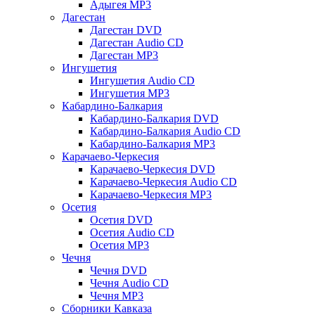
Адыгея MP3
Дагестан
Дагестан DVD
Дагестан Audio CD
Дагестан MP3
Ингушетия
Ингушетия Audio CD
Ингушетия MP3
Кабардино-Балкария
Кабардино-Балкария DVD
Кабардино-Балкария Audio CD
Кабардино-Балкария MP3
Карачаево-Черкесия
Карачаево-Черкесия DVD
Карачаево-Черкесия Audio CD
Карачаево-Черкесия MP3
Осетия
Осетия DVD
Осетия Audio CD
Осетия MP3
Чечня
Чечня DVD
Чечня Audio CD
Чечня MP3
Сборники Кавказа