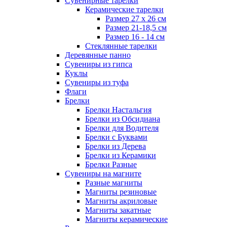
Сувенирные тарелки
Керамические тарелки
Размер 27 х 26 см
Размер 21-18,5 см
Размер 16 - 14 см
Стеклянные тарелки
Деревянные панно
Сувениры из гипса
Куклы
Сувениры из туфа
Флаги
Брелки
Брелки Настальгия
Брелки из Обсидиана
Брелки для Водителя
Брелки с Буквами
Брелки из Дерева
Брелки из Керамики
Брелки Разные
Сувениры на магните
Разные магниты
Магниты резиновые
Магниты акриловые
Магниты закатные
Магниты керамические