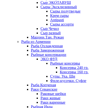
Сыр ЭКОТАВУШ
Сыры Эксклюзивный
Сыры полутведые
Крем сыры
Antipasti
Сыры ассорти
Сыр Чечил
Сыр разный
Мацони.Тан. Режан
Рыба из Армении
Рыба Охлажденная
Рыба Замороженная
Рыбные консервации
ЭКО ФУД
Рыбные консервы
Консервы 240 гр.
Консервы 160 гр.
Супы. Уха. Щи
Филе-кусочки. Суфле
Рыба Копченая
Раки Севанские
Раковые шейки
Раки живые
Раки варенные
Рыбная Икра