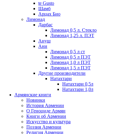
te Gusto
Шамб
Арцах Био
Лимонад
Дарбас
Лимонад 0,5 л. Стекло
Лимонад 1,25 л. ПЭТ
Ануш
Ани
Лимонад 0,5 л ст
Лимонад 0,5 л ПЭТ
Лимонад 1,0 л ПЭТ
Лимонад 1,5 л ПЭТ
Другие производители
Натахтари
Натахтари 0,5л
Натахтари 1,0л
Армянские книги
Новинки
История Армении
О Геноциде Армян
Книги об Армении
Иcкусство и культура
Поэзия Армении
Религия Армении