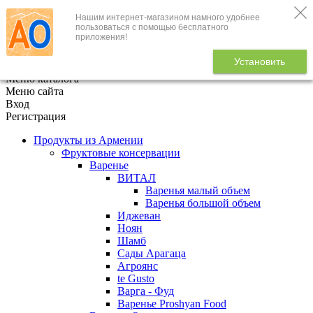
Нашим интернет-магазином намного удобнее
+7 (495) 646-888-1
пользоваться с помощью бесплатного
приложения!
В корзине
0
товаров
Установить
x
Меню каталога
Меню сайта
Вход
Регистрация
Продукты из Армении
Фруктовые консервации
Варенье
ВИТАЛ
Варенья малый объем
Варенья большой объем
Иджеван
Ноян
Шамб
Сады Арагаца
Агроянс
te Gusto
Варга - Фуд
Варенье Proshyan Food