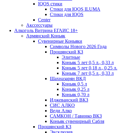
IQOS стики
Стики для IQOS ILUMA
Стики для IQOS
Сenter
Акссессуары
Алкоголь Витрина ЕГАИС 18+
Армянский Коньяк
Сувенирные Коньяки
Символы Нового 2026 Года
Прошянский КЗ
Элитные
Коньяк 5 лет 0,5 л., 0,33 л
Коньяк 5 лет 0,18 л., 0,25 л.
Коньяк 7 лет 0,5 л., 0,33 л
Шахназарян ВКД
Коньяк 0,5 л
Коньяк 0,25 л
Коньяк 0,70 л
Иджеванский ВКЗ
СИС АЛКО
Веди Алко
САМКОН / Тавинко ВКЗ
Коньяк сувенирный Сабля
Прошянский КЗ
Эксклюзив