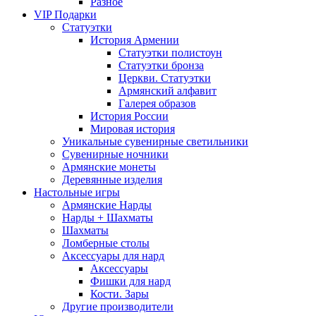
Разное
VIP Подарки
Статуэтки
История Армении
Статуэтки полистоун
Статуэтки бронза
Церкви. Статуэтки
Армянский алфавит
Галерея образов
История России
Мировая история
Уникальные сувенирные светильники
Сувенирные ночники
Армянские монеты
Деревянные изделия
Настольные игры
Армянские Нарды
Нарды + Шахматы
Шахматы
Ломберные столы
Аксессуары для нард
Аксессуары
Фишки для нард
Кости. Зары
Другие производители