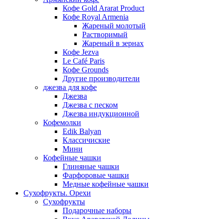
Кофе Gold Ararat Product
Кофе Royal Armenia
Жареный молотый
Растворимый
Жареный в зернах
Кофе Jezva
Le Café Paris
Кофе Grounds
Другие производители
джезва для кофе
Джезва
Джезва с песком
Джезва индукционной
Кофемолки
Edik Balyan
Классичиские
Мини
Кофейные чашки
Глиняные чашки
Фарфоровые чашки
Медные кофейные чашки
Сухофрукты. Орехи
Сухофрукты
Подарочные наборы