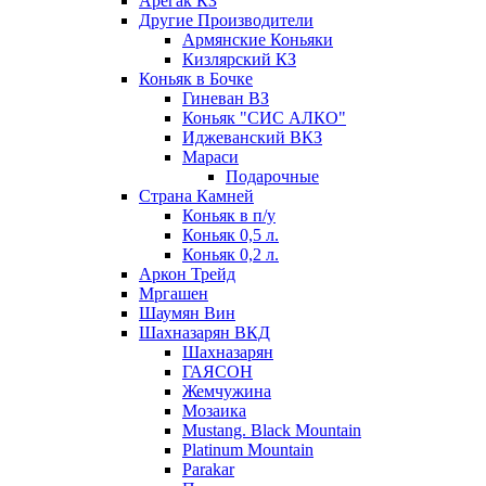
Арегак КЗ
Другие Производители
Армянские Коньяки
Кизлярский КЗ
Коньяк в Бочке
Гиневан ВЗ
Коньяк "СИС АЛКО"
Иджеванский ВКЗ
Мараси
Подарочные
Страна Камней
Коньяк в п/у
Коньяк 0,5 л.
Коньяк 0,2 л.
Аркон Трейд
Мргашен
Шаумян Вин
Шахназарян ВКД
Шахназарян
ГАЯСОН
Жемчужина
Мозаика
Mustang. Black Mountain
Platinum Mountain
Parakar