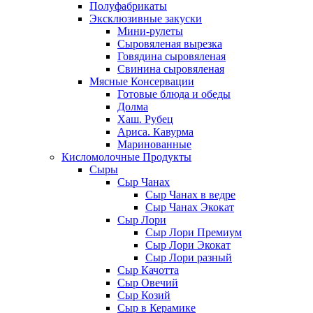
Полуфабрикаты
Эксклюзивные закуски
Мини-рулеты
Сыровяленая вырезка
Говядина сыровяленая
Свинина сыровяленая
Мясные Консервации
Готовые блюда и обеды
Долма
Хаш. Рубец
Ариса. Кавурма
Маринованные
Кисломолочные Продукты
Сыры
Сыр Чанах
Сыр Чанах в ведре
Сыр Чанах Экокат
Сыр Лори
Сыр Лори Премиум
Сыр Лори Экокат
Сыр Лори разный
Сыр Качотта
Сыр Овечий
Сыр Козий
Сыр в Керамике