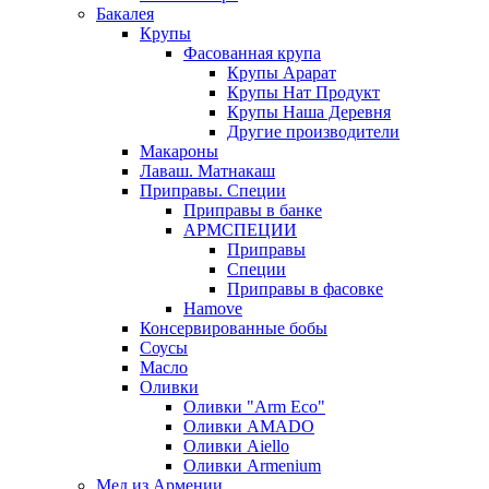
Бакалея
Крупы
Фасованная крупа
Крупы Арарат
Крупы Нат Продукт
Крупы Наша Деревня
Другие производители
Макароны
Лаваш. Матнакаш
Приправы. Специи
Приправы в банке
АРМСПЕЦИИ
Приправы
Специи
Приправы в фасовке
Hamove
Консервированные бобы
Соусы
Масло
Оливки
Оливки "Arm Eco"
Оливки AMADO
Оливки Aiello
Оливки Armenium
Мед из Армении