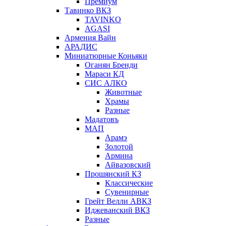
Премиум
Тавинко ВКЗ
TAVINKO
AGASI
Армения Вайн
АРАДИС
Миниатюрные Коньяки
Оганян Бренди
Мараси КД
СИС АЛКО
Животные
Храмы
Разные
Мадатовъ
МАП
Арамэ
Золотой
Армина
Айвазовский
Прошянский КЗ
Классические
Сувенирные
Грейт Велли АВКЗ
Иджеванский ВКЗ
Разные