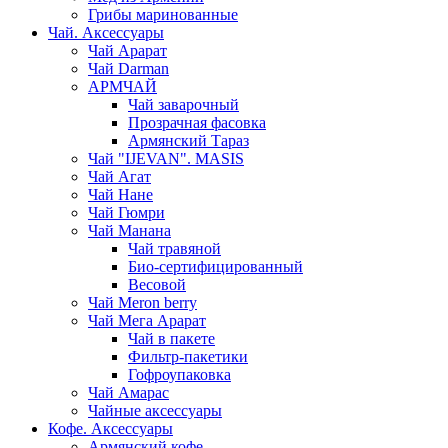
Грибы маринованные
Чай. Аксессуары
Чай Арарат
Чай Darman
АРМЧАЙ
Чай заварочный
Прозрачная фасовка
Армянский Тараз
Чай "IJEVAN". MASIS
Чай Агат
Чай Нане
Чай Гюмри
Чай Манана
Чай травяной
Био-сертифицированный
Весовой
Чай Meron berry
Чай Мега Арарат
Чай в пакете
Фильтр-пакетики
Гофроупаковка
Чай Амарас
Чайные аксессуары
Кофе. Аксессуары
Армянский кофе