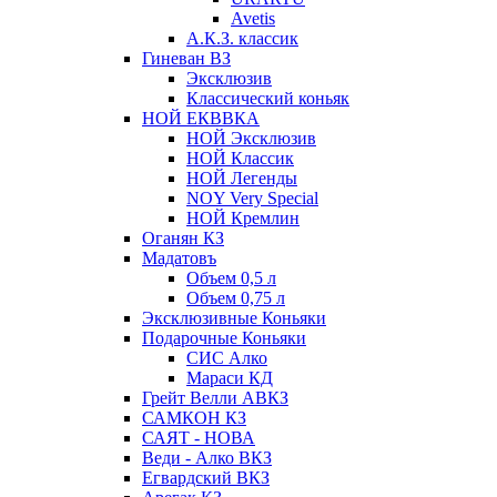
Avetis
А.К.З. классик
Гиневан ВЗ
Эксклюзив
Классический коньяк
НОЙ ЕКВВКА
НОЙ Эксклюзив
НОЙ Классик
НОЙ Легенды
NOY Very Speсial
НОЙ Кремлин
Оганян КЗ
Мадатовъ
Объем 0,5 л
Объем 0,75 л
Эксклюзивные Коньяки
Подарочные Коньяки
СИС Алко
Мараси КД
Грейт Велли АВКЗ
САМКОН КЗ
САЯТ - НОВА
Веди - Алко ВКЗ
Егвардский ВКЗ