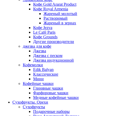
Кофе Gold Ararat Product
Кофе Royal Armenia
Жареный молотый
Растворимый
Жареный в зернах
Кофе Jezva
Le Café Paris
Кофе Grounds
Другие производители
джезва для кофе
Джезва
Джезва с песком
Джезва индукционной
Кофемолки
Edik Balyan
Классичиские
Мини
Кофейные чашки
Глиняные чашки
Фарфоровые чашки
Медные кофейные чашки
Сухофрукты. Орехи
Сухофрукты
Подарочные наборы