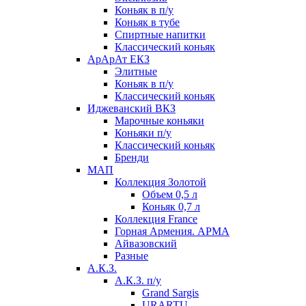
Коньяк в п/у
Коньяк в тубе
Спиртные напитки
Классический коньяк
АрАрАт ЕКЗ
Элитные
Коньяк в п/у
Классический коньяк
Иджеванский ВКЗ
Марочные коньяки
Коньяки п/у
Классический коньяк
Бренди
МАП
Коллекция Золотой
Объем 0,5 л
Коньяк 0,7 л
Коллекция France
Горная Армения. АРМА
Айвазовский
Разные
А.К.З.
А.К.З. п/у
Grand Sargis
URARTU