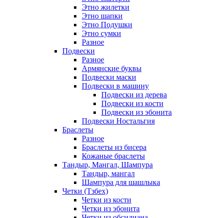
Этно жилетки
Этно шапки
Этно Подушки
Этно сумки
Разное
Подвески
Разное
Армянские буквы
Подвески маски
Подвески в машину
Подвески из дерева
Подвески из кости
Подвески из эбонита
Подвески Ностальгия
Браслеты
Разное
Браслеты из бисера
Кожаные браслеты
Тандыр, Мангал, Шампура
Тандыр, мангал
Шампура для шашлыка
Четки (Тзбех)
Четки из кости
Четки из эбонита
Четки из обсидиана