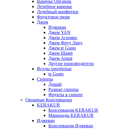
Варенье Органик
Лечебное варенье
Лечебный конфитюр
Фруктовое пюре
Джем
Иджеван
Джем YAN
Джем Агроянс
Джем Фрут Ланд
Джем te Gusto
Джем Шамб
Джем Ararat
Другие производители
Ягоды протёртые
te Gusto
Сиропы
Дошаб
Разные сиропы
Фрукты в сиропе
Овощные Консервации
KERAKUR
Консервация KERAKUR
Маринады KERAKUR
Иджеван
Консервация Иджеван