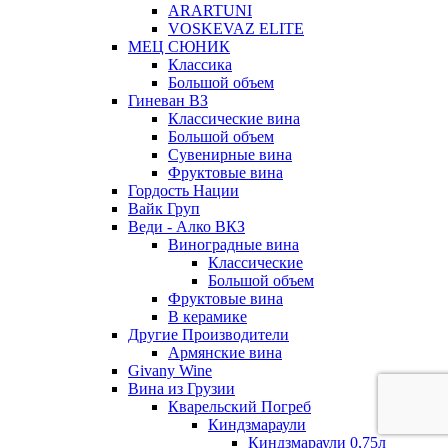
ARARTUNI
VOSKEVAZ ELITE
МЕЦ СЮНИК
Классика
Большой объем
Гиневан ВЗ
Классические вина
Большой объем
Сувенирные вина
Фруктовые вина
Гордость Нации
Вайк Груп
Веди - Алко ВКЗ
Виноградные вина
Классические
Большой объем
Фруктовые вина
В керамике
Другие Производители
Армянские вина
Givany Wine
Вина из Грузии
Кварельский Погреб
Киндзмараули
Киндзмараули 0,75л