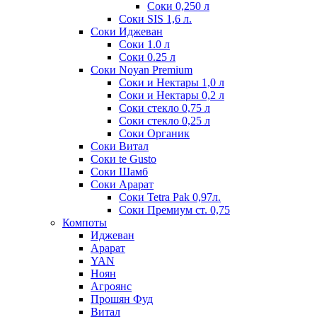
Соки 0,250 л
Соки SIS 1,6 л.
Соки Иджеван
Соки 1.0 л
Соки 0.25 л
Соки Noyan Premium
Соки и Нектары 1,0 л
Соки и Нектары 0,2 л
Соки стекло 0,75 л
Соки стекло 0,25 л
Соки Органик
Соки Витал
Соки te Gusto
Соки Шамб
Соки Арарат
Соки Tetra Pak 0,97л.
Соки Премиум ст. 0,75
Компоты
Иджеван
Арарат
YAN
Ноян
Агроянс
Прошян Фуд
Витал