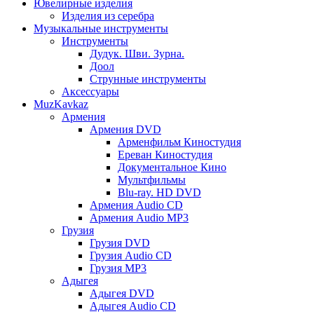
Ювелирные изделия
Изделия из серебра
Музыкальные инструменты
Инструменты
Дудук. Шви. Зурна.
Доол
Струнные инструменты
Аксессуары
MuzKavkaz
Армения
Армения DVD
Арменфильм Киностудия
Ереван Киностудия
Документальное Кино
Мультфильмы
Blu-ray. HD DVD
Армения Audio CD
Армения Audio MP3
Грузия
Грузия DVD
Грузия Audio CD
Грузия MP3
Адыгея
Адыгея DVD
Адыгея Audio CD