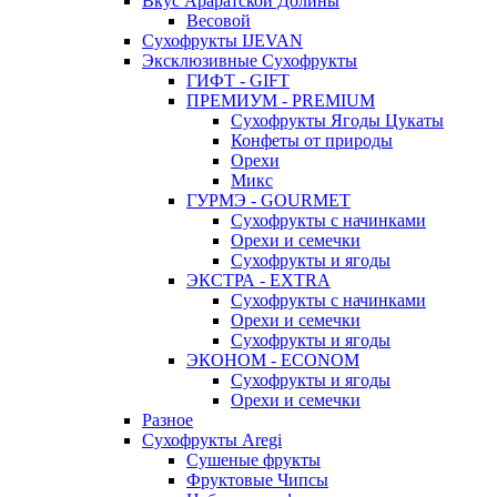
Вкус Араратской Долины
Весовой
Сухофрукты IJEVAN
Эксклюзивные Сухофрукты
ГИФТ - GIFT
ПРЕМИУМ - PREMIUM
Сухофрукты Ягоды Цукаты
Конфеты от природы
Орехи
Микс
ГУРМЭ - GOURMET
Сухофрукты с начинками
Орехи и семечки
Сухофрукты и ягоды
ЭКСТРА - EXTRA
Сухофрукты с начинками
Орехи и семечки
Сухофрукты и ягоды
ЭКОНОМ - ECONOM
Сухофрукты и ягоды
Орехи и семечки
Разное
Сухофрукты Aregi
Сушеные фрукты
Фруктовые Чипсы