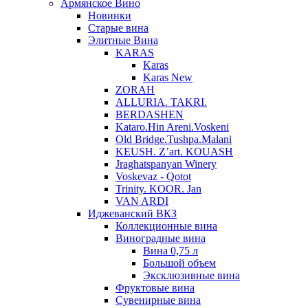
Армянское Вино
Новинки
Старые вина
Элитные Вина
KARAS
Karas
Karas New
ZORAH
ALLURIA. TAKRI.
BERDASHEN
Kataro.Hin Areni.Voskeni
Old Bridge.Tushpa.Malani
KEUSH. Z’art. KOUASH
Jraghatspanyan Winery
Voskevaz - Qotot
Trinity. KOOR. Jan
VAN ARDI
Иджеванский ВКЗ
Коллекционные вина
Виноградные вина
Вина 0,75 л
Большой объем
Эксклюзивные вина
Фруктовые вина
Cувенирные вина