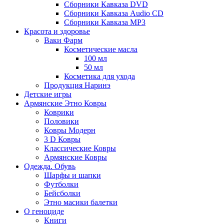
Сборники Кавказа DVD
Сборники Кавказа Audio CD
Сборники Кавказа MP3
Красота и здоровье
Ваки Фарм
Косметические масла
100 мл
50 мл
Косметика для ухода
Продукция Наринэ
Детские игры
Армянские Этно Ковры
Коврики
Половики
Ковры Модерн
3 D Ковры
Классические Ковры
Армянские Ковры
Одежда. Обувь
Шарфы и шапки
Футболки
Бейсболки
Этно масики балетки
О геноциде
Книги