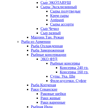
Сыр ЭКОТАВУШ
Сыры Эксклюзивный
Сыры полутведые
Крем сыры
Antipasti
Сыры ассорти
Сыр Чечил
Сыр разный
Мацони.Тан. Режан
Рыба из Армении
Рыба Охлажденная
Рыба Замороженная
Рыбные консервации
ЭКО ФУД
Рыбные консервы
Консервы 240 гр.
Консервы 160 гр.
Супы. Уха. Щи
Филе-кусочки. Суфле
Рыба Копченая
Раки Севанские
Раковые шейки
Раки живые
Раки варенные
Рыбная Икра