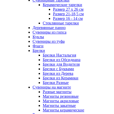
Сувенирные тарелки
Керамические тарелки
Размер 27 х 26 см
Размер 21-18,5 см
Размер 16 - 14 см
Стеклянные тарелки
Деревянные панно
Сувениры из гипса
Куклы
Сувениры из туфа
Флаги
Брелки
Брелки Настальгия
Брелки из Обсидиана
Брелки для Водителя
Брелки с Буквами
Брелки из Дерева
Брелки из Керамики
Брелки Разные
Сувениры на магните
Разные магниты
Магниты резиновые
Магниты акриловые
Магниты закатные
Магниты керамические