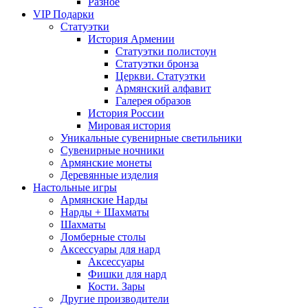
Разное
VIP Подарки
Статуэтки
История Армении
Статуэтки полистоун
Статуэтки бронза
Церкви. Статуэтки
Армянский алфавит
Галерея образов
История России
Мировая история
Уникальные сувенирные светильники
Сувенирные ночники
Армянские монеты
Деревянные изделия
Настольные игры
Армянские Нарды
Нарды + Шахматы
Шахматы
Ломберные столы
Аксессуары для нард
Аксессуары
Фишки для нард
Кости. Зары
Другие производители