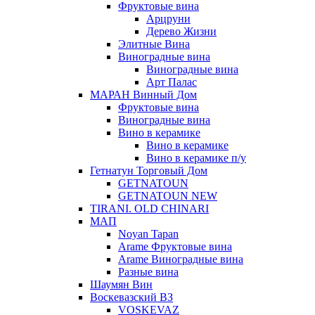
Фруктовые вина
Арцруни
Дерево Жизни
Элитные Вина
Виноградные вина
Виноградные вина
Арт Палас
МАРАН Винный Дом
Фруктовые вина
Виноградные вина
Вино в керамике
Вино в керамике
Вино в керамике п/у
Гетнатун Торговый Дом
GETNATOUN
GETNATOUN NEW
TIRANI. OLD CHINARI
МАП
Noyan Tapan
Arame Фруктовые вина
Arame Виноградные вина
Разные вина
Шаумян Вин
Воскевазский ВЗ
VOSKEVAZ