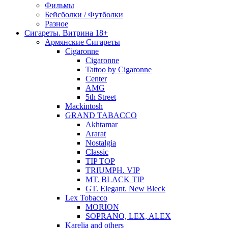
Фильмы
Бейсболки / Футболки
Разное
Сигареты. Витрина 18+
Армянские Сигареты
Cigaronne
Cigaronne
Tattoo by Cigaronne
Center
AMG
5th Street
Mackintosh
GRAND TABACCO
Akhtamar
Ararat
Nostalgia
Classic
TIP TOP
TRIUMPH. VIP
MT. BLACK TIP
GT. Elegant. New Bleck
Lex Tobacco
MORION
SOPRANO, LEX, ALEX
Karelia and others