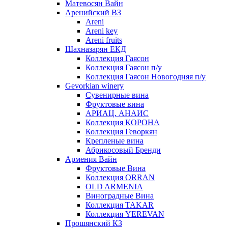
Матевосян Вайн
Аренийский ВЗ
Areni
Areni key
Areni fruits
Шахназарян ЕКД
Коллекция Гаясон
Коллекция Гаясон п/у
Коллекция Гаясон Новогодняя п/у
Gevorkian winery
Сувенирные вина
Фруктовые вина
АРИАЦ. АНАИС
Коллекция КОРОНА
Коллекция Геворкян
Крепленые вина
Абрикосовый Бренди
Армения Вайн
Фруктовые Вина
Коллекция ORRAN
OLD ARMENIA
Виноградные Вина
Коллекция TAKAR
Коллекция YEREVAN
Прошянский КЗ