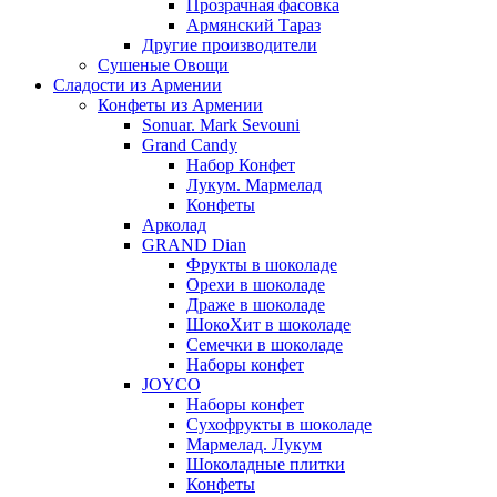
Прозрачная фасовка
Армянский Тараз
Другие производители
Сушеные Овощи
Сладости из Армении
Конфеты из Армении
Sonuar. Mark Sevouni
Grand Candy
Набор Конфет
Лукум. Мармелад
Конфеты
Арколад
GRAND Dian
Фрукты в шоколаде
Орехи в шоколаде
Драже в шоколаде
ШокоХит в шоколаде
Семечки в шоколаде
Наборы конфет
JOYCO
Наборы конфет
Сухофрукты в шоколаде
Мармелад. Лукум
Шоколадные плитки
Конфеты