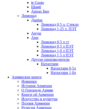
te Gusto
Шамб
Арцах Био
Лимонад
Дарбас
Лимонад 0,5 л. Стекло
Лимонад 1,25 л. ПЭТ
Ануш
Ани
Лимонад 0,5 л ст
Лимонад 0,5 л ПЭТ
Лимонад 1,0 л ПЭТ
Лимонад 1,5 л ПЭТ
Другие производители
Натахтари
Натахтари 0,5л
Натахтари 1,0л
Армянские книги
Новинки
История Армении
О Геноциде Армян
Книги об Армении
Иcкусство и культура
Поэзия Армении
Религия Армении