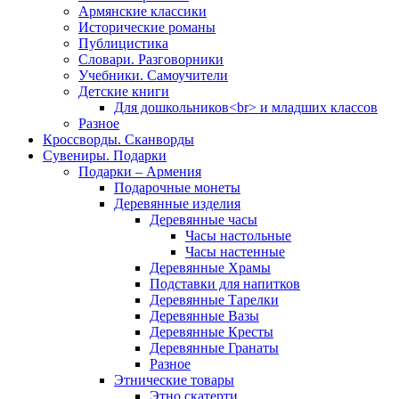
Армянские классики
Исторические романы
Публицистика
Словари. Разговорники
Учебники. Самоучители
Детские книги
Для дошкольников<br> и младших классов
Разное
Кроссворды. Сканворды
Сувениры. Подарки
Подарки – Армения
Подарочные монеты
Деревянные изделия
Деревянные часы
Часы настольные
Часы настенные
Деревянные Храмы
Подставки для напитков
Деревянные Тарелки
Деревянные Вазы
Деревянные Кресты
Деревянные Гранаты
Разное
Этнические товары
Этно скатерти