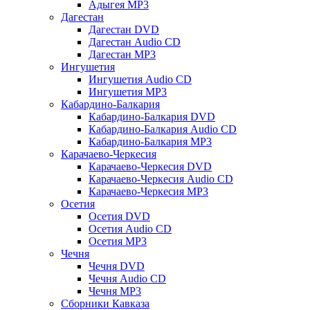
Адыгея MP3
Дагестан
Дагестан DVD
Дагестан Audio CD
Дагестан MP3
Ингушетия
Ингушетия Audio CD
Ингушетия MP3
Кабардино-Балкария
Кабардино-Балкария DVD
Кабардино-Балкария Audio CD
Кабардино-Балкария MP3
Карачаево-Черкесия
Карачаево-Черкесия DVD
Карачаево-Черкесия Audio CD
Карачаево-Черкесия MP3
Осетия
Осетия DVD
Осетия Audio CD
Осетия MP3
Чечня
Чечня DVD
Чечня Audio CD
Чечня MP3
Сборники Кавказа