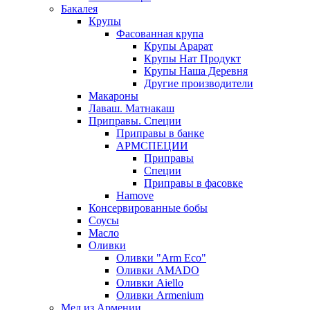
Бакалея
Крупы
Фасованная крупа
Крупы Арарат
Крупы Нат Продукт
Крупы Наша Деревня
Другие производители
Макароны
Лаваш. Матнакаш
Приправы. Специи
Приправы в банке
АРМСПЕЦИИ
Приправы
Специи
Приправы в фасовке
Hamove
Консервированные бобы
Соусы
Масло
Оливки
Оливки "Arm Eco"
Оливки AMADO
Оливки Aiello
Оливки Armenium
Мед из Армении