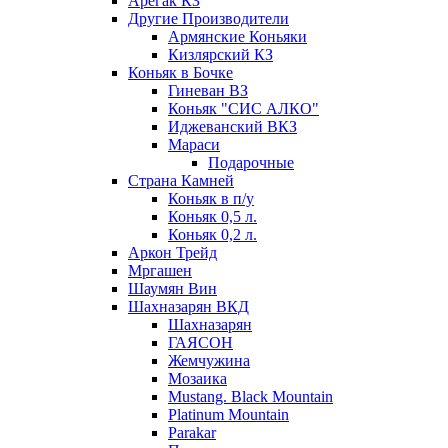
Арегак КЗ
Другие Производители
Армянские Коньяки
Кизлярский КЗ
Коньяк в Бочке
Гиневан ВЗ
Коньяк "СИС АЛКО"
Иджеванский ВКЗ
Мараси
Подарочные
Страна Камней
Коньяк в п/у
Коньяк 0,5 л.
Коньяк 0,2 л.
Аркон Трейд
Мргашен
Шаумян Вин
Шахназарян ВКД
Шахназарян
ГАЯСОН
Жемчужина
Мозаика
Mustang. Black Mountain
Platinum Mountain
Parakar