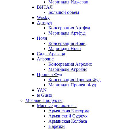
Маринады Иджеван
ВИТАЛ
Большой объем
Wosky
Артфуд
Консервация Артфуд
Маринады Артфуд
Ноян
Консервация Ноян
Маринады Ноян
Сады Арагаца
Агроянс
Консервация Агроянс
Маринады Агроянс
Прошян Фуд
Консервация Прошян Фуд
Маринады Прошян Фуд
YAN
te Gusto
Мясные Продукты
Мясные деликатесы
Армянская Бастурма
Армянский Суджух
Армянская Колбаса
Нарезки