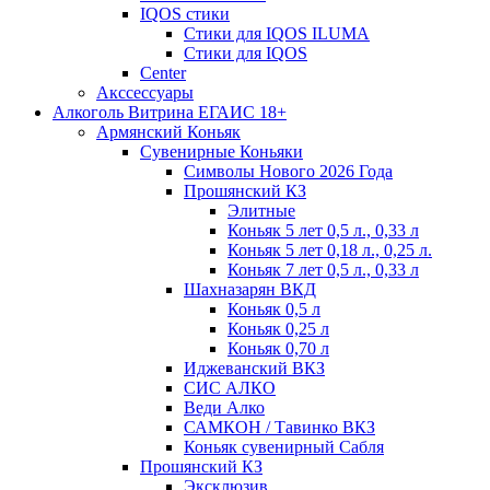
IQOS стики
Стики для IQOS ILUMA
Стики для IQOS
Сenter
Акссессуары
Алкоголь Витрина ЕГАИС 18+
Армянский Коньяк
Сувенирные Коньяки
Символы Нового 2026 Года
Прошянский КЗ
Элитные
Коньяк 5 лет 0,5 л., 0,33 л
Коньяк 5 лет 0,18 л., 0,25 л.
Коньяк 7 лет 0,5 л., 0,33 л
Шахназарян ВКД
Коньяк 0,5 л
Коньяк 0,25 л
Коньяк 0,70 л
Иджеванский ВКЗ
СИС АЛКО
Веди Алко
САМКОН / Тавинко ВКЗ
Коньяк сувенирный Сабля
Прошянский КЗ
Эксклюзив