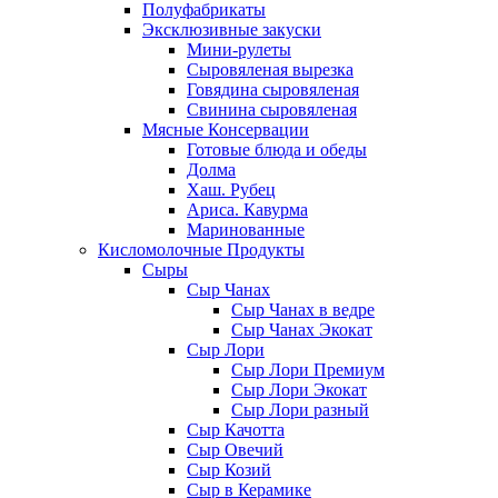
Полуфабрикаты
Эксклюзивные закуски
Мини-рулеты
Сыровяленая вырезка
Говядина сыровяленая
Свинина сыровяленая
Мясные Консервации
Готовые блюда и обеды
Долма
Хаш. Рубец
Ариса. Кавурма
Маринованные
Кисломолочные Продукты
Сыры
Сыр Чанах
Сыр Чанах в ведре
Сыр Чанах Экокат
Сыр Лори
Сыр Лори Премиум
Сыр Лори Экокат
Сыр Лори разный
Сыр Качотта
Сыр Овечий
Сыр Козий
Сыр в Керамике