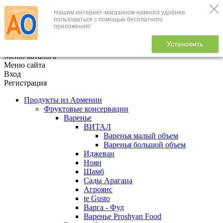
Нашим интернет-магазином намного удобнее
+7 (495) 646-888-1
пользоваться с помощью бесплатного
приложения!
В корзине
0
товаров
Установить
x
Меню каталога
Меню сайта
Вход
Регистрация
Продукты из Армении
Фруктовые консервации
Варенье
ВИТАЛ
Варенья малый объем
Варенья большой объем
Иджеван
Ноян
Шамб
Сады Арагаца
Агроянс
te Gusto
Варга - Фуд
Варенье Proshyan Food