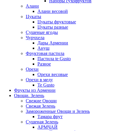
Наборы сухофруктов
Алани
Алани весовой
Цукаты
Цукаты фруктовые
Цукаты разные
Сушеные ягоды
Чурчхела
Дары Армении
Ануш
Фруктовая пастила
Пастила te Gusto
Разное
Орехи
Орехи весовые
Орехи в меду
Te Gusto
Фрукты из Армении
Овощи. Зелень
Свежие Овощи
Свежая Зелень
Замороженные Овощи и Зелень
Тамара фрут
Сушеная Зелень
АРМЧАЙ