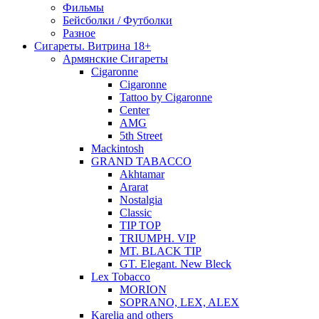
Фильмы
Бейсболки / Футболки
Разное
Сигареты. Витрина 18+
Армянские Сигареты
Cigaronne
Cigaronne
Tattoo by Cigaronne
Center
AMG
5th Street
Mackintosh
GRAND TABACCO
Akhtamar
Ararat
Nostalgia
Classic
TIP TOP
TRIUMPH. VIP
MT. BLACK TIP
GT. Elegant. New Bleck
Lex Tobacco
MORION
SOPRANO, LEX, ALEX
Karelia and others