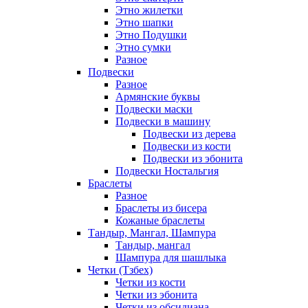
Этно жилетки
Этно шапки
Этно Подушки
Этно сумки
Разное
Подвески
Разное
Армянские буквы
Подвески маски
Подвески в машину
Подвески из дерева
Подвески из кости
Подвески из эбонита
Подвески Ностальгия
Браслеты
Разное
Браслеты из бисера
Кожаные браслеты
Тандыр, Мангал, Шампура
Тандыр, мангал
Шампура для шашлыка
Четки (Тзбех)
Четки из кости
Четки из эбонита
Четки из обсидиана