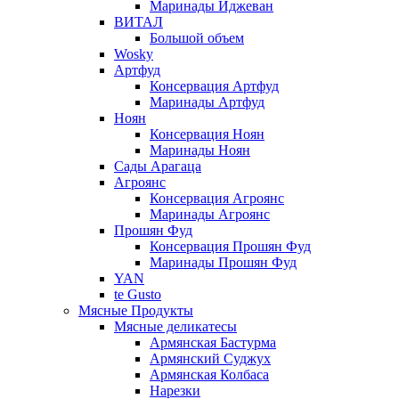
Маринады Иджеван
ВИТАЛ
Большой объем
Wosky
Артфуд
Консервация Артфуд
Маринады Артфуд
Ноян
Консервация Ноян
Маринады Ноян
Сады Арагаца
Агроянс
Консервация Агроянс
Маринады Агроянс
Прошян Фуд
Консервация Прошян Фуд
Маринады Прошян Фуд
YAN
te Gusto
Мясные Продукты
Мясные деликатесы
Армянская Бастурма
Армянский Суджух
Армянская Колбаса
Нарезки