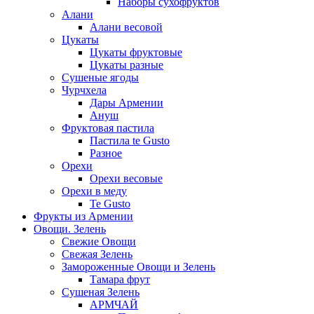
Наборы сухофруктов
Алани
Алани весовой
Цукаты
Цукаты фруктовые
Цукаты разные
Сушеные ягоды
Чурчхела
Дары Армении
Ануш
Фруктовая пастила
Пастила te Gusto
Разное
Орехи
Орехи весовые
Орехи в меду
Te Gusto
Фрукты из Армении
Овощи. Зелень
Свежие Овощи
Свежая Зелень
Замороженные Овощи и Зелень
Тамара фрут
Сушеная Зелень
АРМЧАЙ