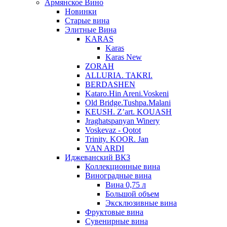
Армянское Вино
Новинки
Старые вина
Элитные Вина
KARAS
Karas
Karas New
ZORAH
ALLURIA. TAKRI.
BERDASHEN
Kataro.Hin Areni.Voskeni
Old Bridge.Tushpa.Malani
KEUSH. Z’art. KOUASH
Jraghatspanyan Winery
Voskevaz - Qotot
Trinity. KOOR. Jan
VAN ARDI
Иджеванский ВКЗ
Коллекционные вина
Виноградные вина
Вина 0,75 л
Большой объем
Эксклюзивные вина
Фруктовые вина
Cувенирные вина