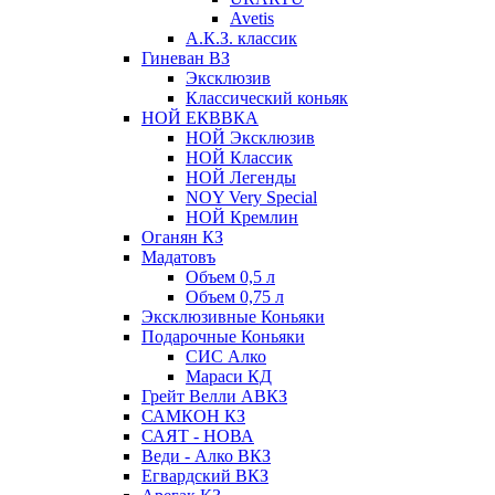
Avetis
А.К.З. классик
Гиневан ВЗ
Эксклюзив
Классический коньяк
НОЙ ЕКВВКА
НОЙ Эксклюзив
НОЙ Классик
НОЙ Легенды
NOY Very Speсial
НОЙ Кремлин
Оганян КЗ
Мадатовъ
Объем 0,5 л
Объем 0,75 л
Эксклюзивные Коньяки
Подарочные Коньяки
СИС Алко
Мараси КД
Грейт Велли АВКЗ
САМКОН КЗ
САЯТ - НОВА
Веди - Алко ВКЗ
Егвардский ВКЗ