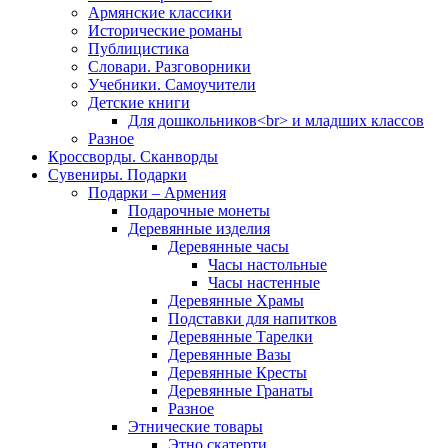
Армянские классики
Исторические романы
Публицистика
Словари. Разговорники
Учебники. Самоучители
Детские книги
Для дошкольников<br> и младших классов
Разное
Кроссворды. Сканворды
Сувениры. Подарки
Подарки – Армения
Подарочные монеты
Деревянные изделия
Деревянные часы
Часы настольные
Часы настенные
Деревянные Храмы
Подставки для напитков
Деревянные Тарелки
Деревянные Вазы
Деревянные Кресты
Деревянные Гранаты
Разное
Этнические товары
Этно скатерти