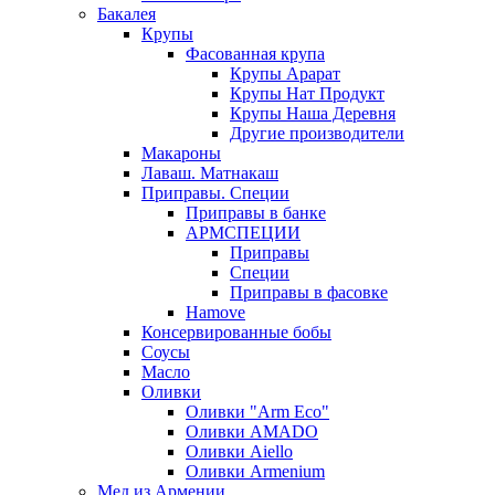
Бакалея
Крупы
Фасованная крупа
Крупы Арарат
Крупы Нат Продукт
Крупы Наша Деревня
Другие производители
Макароны
Лаваш. Матнакаш
Приправы. Специи
Приправы в банке
АРМСПЕЦИИ
Приправы
Специи
Приправы в фасовке
Hamove
Консервированные бобы
Соусы
Масло
Оливки
Оливки "Arm Eco"
Оливки AMADO
Оливки Aiello
Оливки Armenium
Мед из Армении