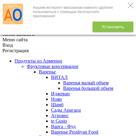
Нашим интернет-магазином намного удобнее
+7 (495) 646-888-1
пользоваться с помощью бесплатного
приложения!
В корзине
0
товаров
Установить
x
Меню каталога
Меню сайта
Вход
Регистрация
Продукты из Армении
Фруктовые консервации
Варенье
ВИТАЛ
Варенья малый объем
Варенья большой объем
Иджеван
Ноян
Шамб
Сады Арагаца
Агроянс
te Gusto
Варга - Фуд
Варенье Proshyan Food