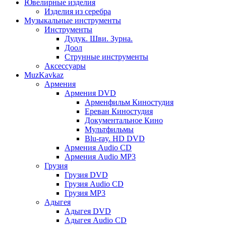
Ювелирные изделия
Изделия из серебра
Музыкальные инструменты
Инструменты
Дудук. Шви. Зурна.
Доол
Струнные инструменты
Аксессуары
MuzKavkaz
Армения
Армения DVD
Арменфильм Киностудия
Ереван Киностудия
Документальное Кино
Мультфильмы
Blu-ray. HD DVD
Армения Audio CD
Армения Audio MP3
Грузия
Грузия DVD
Грузия Audio CD
Грузия MP3
Адыгея
Адыгея DVD
Адыгея Audio CD