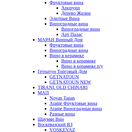
Фруктовые вина
Арцруни
Дерево Жизни
Элитные Вина
Виноградные вина
Виноградные вина
Арт Палас
МАРАН Винный Дом
Фруктовые вина
Виноградные вина
Вино в керамике
Вино в керамике
Вино в керамике п/у
Гетнатун Торговый Дом
GETNATOUN
GETNATOUN NEW
TIRANI. OLD CHINARI
МАП
Noyan Tapan
Arame Фруктовые вина
Arame Виноградные вина
Разные вина
Шаумян Вин
Воскевазский ВЗ
VOSKEVAZ