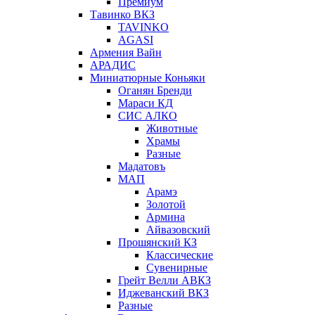
Премиум
Тавинко ВКЗ
TAVINKO
AGASI
Армения Вайн
АРАДИС
Миниатюрные Коньяки
Оганян Бренди
Мараси КД
СИС АЛКО
Животные
Храмы
Разные
Мадатовъ
МАП
Арамэ
Золотой
Армина
Айвазовский
Прошянский КЗ
Классические
Сувенирные
Грейт Велли АВКЗ
Иджеванский ВКЗ
Разные