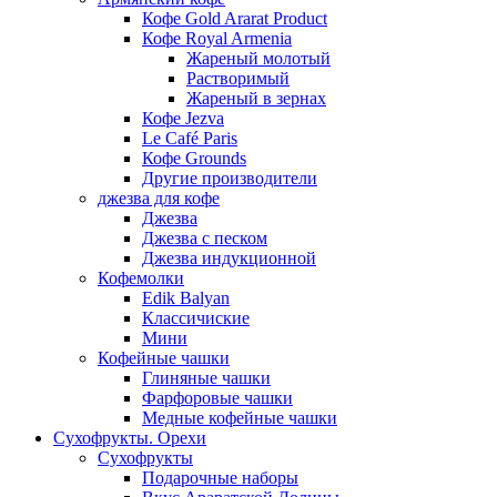
Кофе Gold Ararat Product
Кофе Royal Armenia
Жареный молотый
Растворимый
Жареный в зернах
Кофе Jezva
Le Café Paris
Кофе Grounds
Другие производители
джезва для кофе
Джезва
Джезва с песком
Джезва индукционной
Кофемолки
Edik Balyan
Классичиские
Мини
Кофейные чашки
Глиняные чашки
Фарфоровые чашки
Медные кофейные чашки
Сухофрукты. Орехи
Сухофрукты
Подарочные наборы