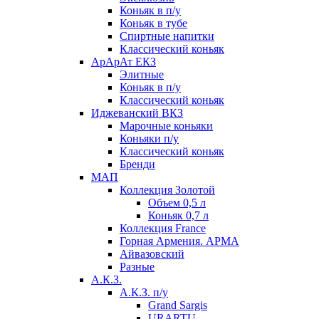
Коньяк в п/у
Коньяк в тубе
Спиртные напитки
Классический коньяк
АрАрАт ЕКЗ
Элитные
Коньяк в п/у
Классический коньяк
Иджеванский ВКЗ
Марочные коньяки
Коньяки п/у
Классический коньяк
Бренди
МАП
Коллекция Золотой
Объем 0,5 л
Коньяк 0,7 л
Коллекция France
Горная Армения. АРМА
Айвазовский
Разные
А.К.З.
А.К.З. п/у
Grand Sargis
URARTU