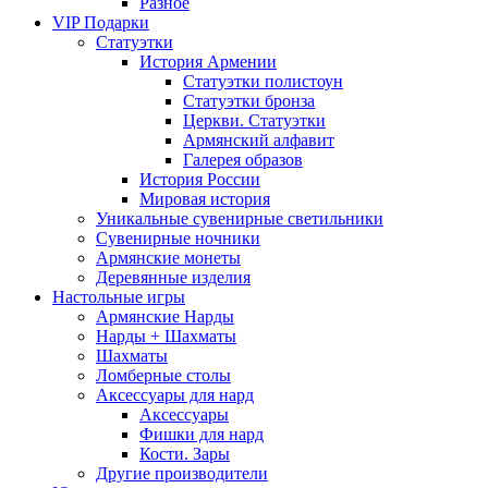
Разное
VIP Подарки
Статуэтки
История Армении
Статуэтки полистоун
Статуэтки бронза
Церкви. Статуэтки
Армянский алфавит
Галерея образов
История России
Мировая история
Уникальные сувенирные светильники
Сувенирные ночники
Армянские монеты
Деревянные изделия
Настольные игры
Армянские Нарды
Нарды + Шахматы
Шахматы
Ломберные столы
Аксессуары для нард
Аксессуары
Фишки для нард
Кости. Зары
Другие производители