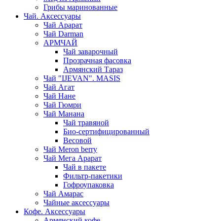
Грибы маринованные
Чай. Аксессуары
Чай Арарат
Чай Darman
АРМЧАЙ
Чай заварочный
Прозрачная фасовка
Армянский Тараз
Чай "IJEVAN". MASIS
Чай Агат
Чай Нане
Чай Гюмри
Чай Манана
Чай травяной
Био-сертифицированный
Весовой
Чай Meron berry
Чай Мега Арарат
Чай в пакете
Фильтр-пакетики
Гофроупаковка
Чай Амарас
Чайные аксессуары
Кофе. Аксессуары
Армянский кофе