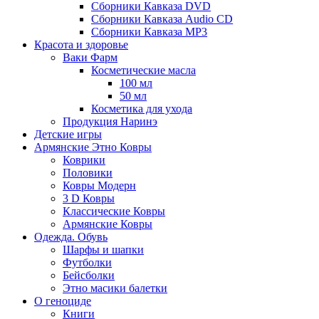
Сборники Кавказа DVD
Сборники Кавказа Audio CD
Сборники Кавказа MP3
Красота и здоровье
Ваки Фарм
Косметические масла
100 мл
50 мл
Косметика для ухода
Продукция Наринэ
Детские игры
Армянские Этно Ковры
Коврики
Половики
Ковры Модерн
3 D Ковры
Классические Ковры
Армянские Ковры
Одежда. Обувь
Шарфы и шапки
Футболки
Бейсболки
Этно масики балетки
О геноциде
Книги