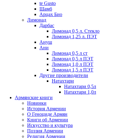
te Gusto
Шамб
Арцах Био
Лимонад
Дарбас
Лимонад 0,5 л. Стекло
Лимонад 1,25 л. ПЭТ
Ануш
Ани
Лимонад 0,5 л ст
Лимонад 0,5 л ПЭТ
Лимонад 1,0 л ПЭТ
Лимонад 1,5 л ПЭТ
Другие производители
Натахтари
Натахтари 0,5л
Натахтари 1,0л
Армянские книги
Новинки
История Армении
О Геноциде Армян
Книги об Армении
Иcкусство и культура
Поэзия Армении
Религия Армении