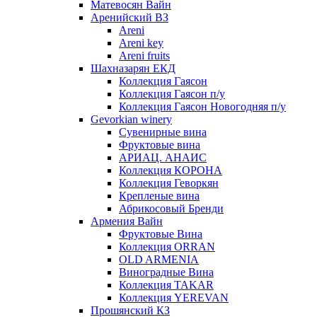
Матевосян Вайн
Аренийский ВЗ
Areni
Areni key
Areni fruits
Шахназарян ЕКД
Коллекция Гаясон
Коллекция Гаясон п/у
Коллекция Гаясон Новогодняя п/у
Gevorkian winery
Сувенирные вина
Фруктовые вина
АРИАЦ. АНАИС
Коллекция КОРОНА
Коллекция Геворкян
Крепленые вина
Абрикосовый Бренди
Армения Вайн
Фруктовые Вина
Коллекция ORRAN
OLD ARMENIA
Виноградные Вина
Коллекция TAKAR
Коллекция YEREVAN
Прошянский КЗ