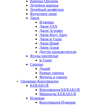
Варенье Органик
Лечебное варенье
Лечебный конфитюр
Фруктовое пюре
Джем
Иджеван
Джем YAN
Джем Агроянс
Джем Фрут Ланд
Джем te Gusto
Джем Шамб
Джем Ararat
Другие производители
Ягоды протёртые
te Gusto
Сиропы
Дошаб
Разные сиропы
Фрукты в сиропе
Овощные Консервации
KERAKUR
Консервация KERAKUR
Маринады KERAKUR
Иджеван
Консервация Иджеван