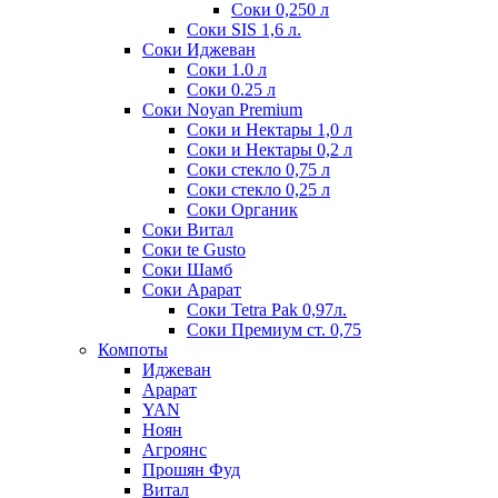
Соки 0,250 л
Соки SIS 1,6 л.
Соки Иджеван
Соки 1.0 л
Соки 0.25 л
Соки Noyan Premium
Соки и Нектары 1,0 л
Соки и Нектары 0,2 л
Соки стекло 0,75 л
Соки стекло 0,25 л
Соки Органик
Соки Витал
Соки te Gusto
Соки Шамб
Соки Арарат
Соки Tetra Pak 0,97л.
Соки Премиум ст. 0,75
Компоты
Иджеван
Арарат
YAN
Ноян
Агроянс
Прошян Фуд
Витал