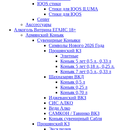
IQOS стики
Стики для IQOS ILUMA
Стики для IQOS
Сenter
Акссессуары
Алкоголь Витрина ЕГАИС 18+
Армянский Коньяк
Сувенирные Коньяки
Символы Нового 2026 Года
Прошянский КЗ
Элитные
Коньяк 5 лет 0,5 л., 0,33 л
Коньяк 5 лет 0,18 л., 0,25 л.
Коньяк 7 лет 0,5 л., 0,33 л
Шахназарян ВКД
Коньяк 0,5 л
Коньяк 0,25 л
Коньяк 0,70 л
Иджеванский ВКЗ
СИС АЛКО
Веди Алко
САМКОН / Тавинко ВКЗ
Коньяк сувенирный Сабля
Прошянский КЗ
Эксклюзив