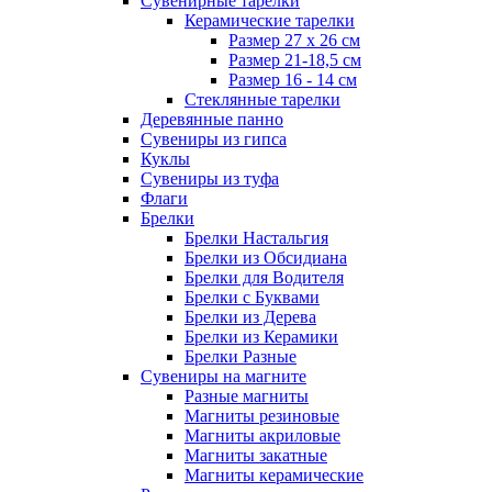
Сувенирные тарелки
Керамические тарелки
Размер 27 х 26 см
Размер 21-18,5 см
Размер 16 - 14 см
Стеклянные тарелки
Деревянные панно
Сувениры из гипса
Куклы
Сувениры из туфа
Флаги
Брелки
Брелки Настальгия
Брелки из Обсидиана
Брелки для Водителя
Брелки с Буквами
Брелки из Дерева
Брелки из Керамики
Брелки Разные
Сувениры на магните
Разные магниты
Магниты резиновые
Магниты акриловые
Магниты закатные
Магниты керамические