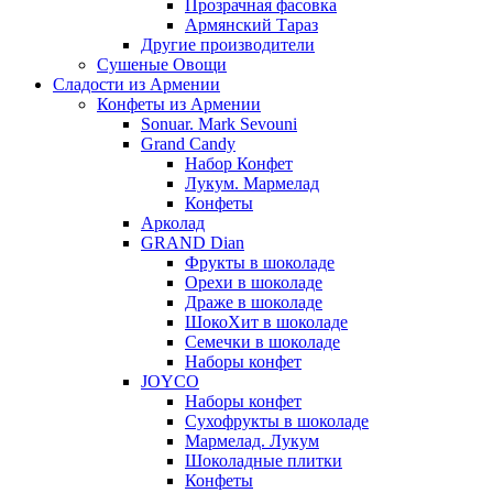
Прозрачная фасовка
Армянский Тараз
Другие производители
Сушеные Овощи
Сладости из Армении
Конфеты из Армении
Sonuar. Mark Sevouni
Grand Candy
Набор Конфет
Лукум. Мармелад
Конфеты
Арколад
GRAND Dian
Фрукты в шоколаде
Орехи в шоколаде
Драже в шоколаде
ШокоХит в шоколаде
Семечки в шоколаде
Наборы конфет
JOYCO
Наборы конфет
Сухофрукты в шоколаде
Мармелад. Лукум
Шоколадные плитки
Конфеты