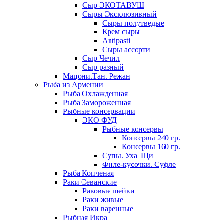
Сыр ЭКОТАВУШ
Сыры Эксклюзивный
Сыры полутведые
Крем сыры
Antipasti
Сыры ассорти
Сыр Чечил
Сыр разный
Мацони.Тан. Режан
Рыба из Армении
Рыба Охлажденная
Рыба Замороженная
Рыбные консервации
ЭКО ФУД
Рыбные консервы
Консервы 240 гр.
Консервы 160 гр.
Супы. Уха. Щи
Филе-кусочки. Суфле
Рыба Копченая
Раки Севанские
Раковые шейки
Раки живые
Раки варенные
Рыбная Икра