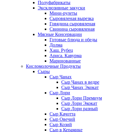
Полуфабрикаты
Эксклюзивные закуски
Мини-рулеты
Сыровяленая вырезка
Говядина сыровяленая
Свинина сыровяленая
Мясные Консервации
Готовые блюда и обеды
Долма
Хаш. Рубец
Ариса. Кавурма
Маринованные
Кисломолочные Продукты
Сыры
Сыр Чанах
Сыр Чанах в ведре
Сыр Чанах Экокат
Сыр Лори
Сыр Лори Премиум
Сыр Лори Экокат
Сыр Лори разный
Сыр Качотта
Сыр Овечий
Сыр Козий
Сыр в Керамике