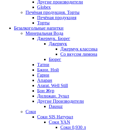
Другие производители
Globex
Печёная продукция. Торты
Печёная продукция
Торты
Безалкогольные напитки
Минеральная Вода
Джермук. Бюрег
Джермук
Джермук классика
Со вкусом лимона
Бюрег
Татни
Бжни. Ной
Гарни
Апаран
Ararat. Well Still
Бон Жур
Дилижан. Зулал
Другие Производители
Dausuz
Соки
Соки SIS Натурал
Соки YAN
Соки 0,930 л