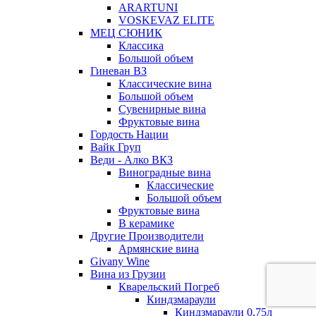
ARARTUNI
VOSKEVAZ ELITE
МЕЦ СЮНИК
Классика
Большой объем
Гиневан ВЗ
Классические вина
Большой объем
Сувенирные вина
Фруктовые вина
Гордость Нации
Вайк Груп
Веди - Алко ВКЗ
Виноградные вина
Классические
Большой объем
Фруктовые вина
В керамике
Другие Производители
Армянские вина
Givany Wine
Вина из Грузии
Кварельский Погреб
Киндзмараули
Киндзмараули 0,75л