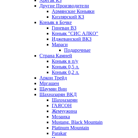
Арегак КЗ
Другие Производители
Армянские Коньяки
Кизлярский КЗ
Коньяк в Бочке
Гиневан ВЗ
Коньяк "СИС АЛКО"
Иджеванский ВКЗ
Мараси
Подарочные
Страна Камней
Коньяк в п/у
Коньяк 0,5 л.
Коньяк 0,2 л.
Аркон Трейд
Мргашен
Шаумян Вин
Шахназарян ВКД
Шахназарян
ГАЯСОН
Жемчужина
Мозаика
Mustang. Black Mountain
Platinum Mountain
Parakar