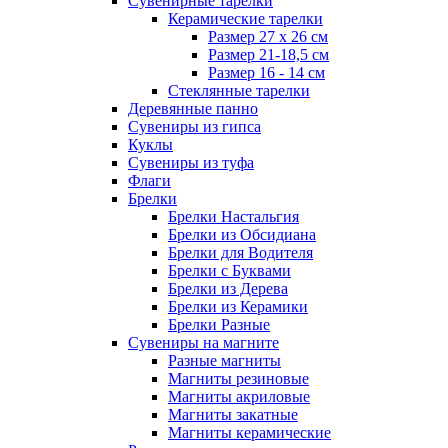
Сувенирные тарелки
Керамические тарелки
Размер 27 х 26 см
Размер 21-18,5 см
Размер 16 - 14 см
Стеклянные тарелки
Деревянные панно
Сувениры из гипса
Куклы
Сувениры из туфа
Флаги
Брелки
Брелки Настальгия
Брелки из Обсидиана
Брелки для Водителя
Брелки с Буквами
Брелки из Дерева
Брелки из Керамики
Брелки Разные
Сувениры на магните
Разные магниты
Магниты резиновые
Магниты акриловые
Магниты закатные
Магниты керамические