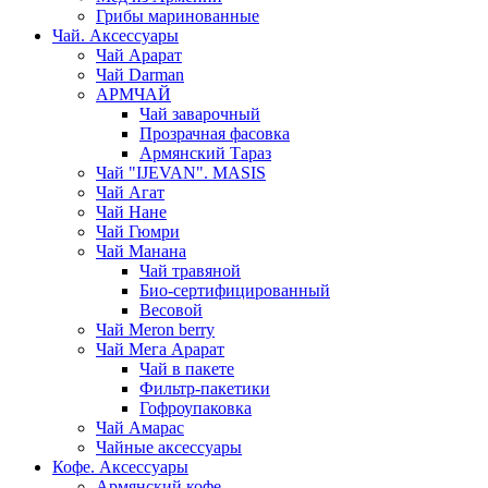
Грибы маринованные
Чай. Аксессуары
Чай Арарат
Чай Darman
АРМЧАЙ
Чай заварочный
Прозрачная фасовка
Армянский Тараз
Чай "IJEVAN". MASIS
Чай Агат
Чай Нане
Чай Гюмри
Чай Манана
Чай травяной
Био-сертифицированный
Весовой
Чай Meron berry
Чай Мега Арарат
Чай в пакете
Фильтр-пакетики
Гофроупаковка
Чай Амарас
Чайные аксессуары
Кофе. Аксессуары
Армянский кофе