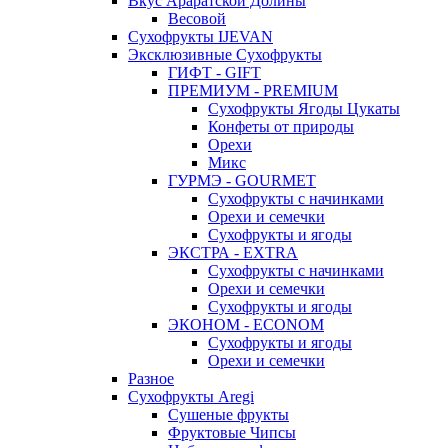
Вкус Араратской Долины
Весовой
Сухофрукты IJEVAN
Эксклюзивные Сухофрукты
ГИФТ - GIFT
ПРЕМИУМ - PREMIUM
Сухофрукты Ягоды Цукаты
Конфеты от природы
Орехи
Микс
ГУРМЭ - GOURMET
Сухофрукты с начинками
Орехи и семечки
Сухофрукты и ягоды
ЭКСТРА - EXTRA
Сухофрукты с начинками
Орехи и семечки
Сухофрукты и ягоды
ЭКОНОМ - ECONOM
Сухофрукты и ягоды
Орехи и семечки
Разное
Сухофрукты Aregi
Сушеные фрукты
Фруктовые Чипсы