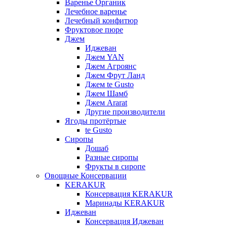
Варенье Органик
Лечебное варенье
Лечебный конфитюр
Фруктовое пюре
Джем
Иджеван
Джем YAN
Джем Агроянс
Джем Фрут Ланд
Джем te Gusto
Джем Шамб
Джем Ararat
Другие производители
Ягоды протёртые
te Gusto
Сиропы
Дошаб
Разные сиропы
Фрукты в сиропе
Овощные Консервации
KERAKUR
Консервация KERAKUR
Маринады KERAKUR
Иджеван
Консервация Иджеван