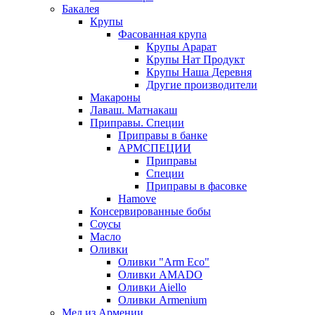
Бакалея
Крупы
Фасованная крупа
Крупы Арарат
Крупы Нат Продукт
Крупы Наша Деревня
Другие производители
Макароны
Лаваш. Матнакаш
Приправы. Специи
Приправы в банке
АРМСПЕЦИИ
Приправы
Специи
Приправы в фасовке
Hamove
Консервированные бобы
Соусы
Масло
Оливки
Оливки "Arm Eco"
Оливки AMADO
Оливки Aiello
Оливки Armenium
Мед из Армении