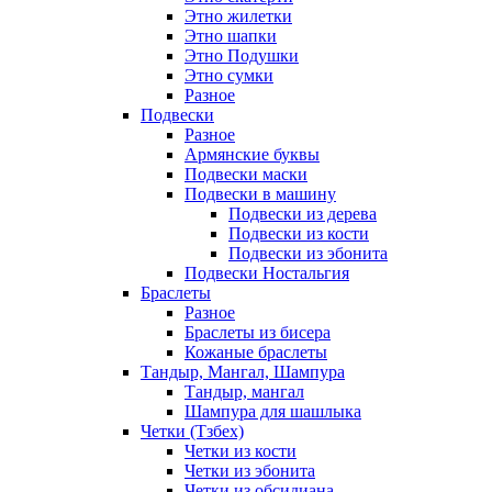
Этно жилетки
Этно шапки
Этно Подушки
Этно сумки
Разное
Подвески
Разное
Армянские буквы
Подвески маски
Подвески в машину
Подвески из дерева
Подвески из кости
Подвески из эбонита
Подвески Ностальгия
Браслеты
Разное
Браслеты из бисера
Кожаные браслеты
Тандыр, Мангал, Шампура
Тандыр, мангал
Шампура для шашлыка
Четки (Тзбех)
Четки из кости
Четки из эбонита
Четки из обсидиана