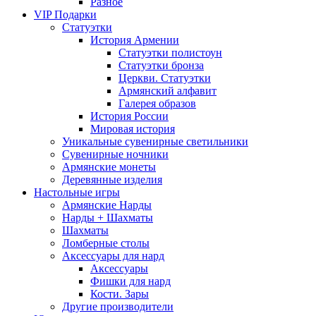
Разное
VIP Подарки
Статуэтки
История Армении
Статуэтки полистоун
Статуэтки бронза
Церкви. Статуэтки
Армянский алфавит
Галерея образов
История России
Мировая история
Уникальные сувенирные светильники
Сувенирные ночники
Армянские монеты
Деревянные изделия
Настольные игры
Армянские Нарды
Нарды + Шахматы
Шахматы
Ломберные столы
Аксессуары для нард
Аксессуары
Фишки для нард
Кости. Зары
Другие производители