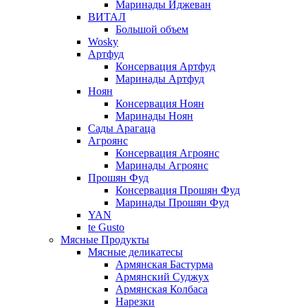
Маринады Иджеван
ВИТАЛ
Большой объем
Wosky
Артфуд
Консервация Артфуд
Маринады Артфуд
Ноян
Консервация Ноян
Маринады Ноян
Сады Арагаца
Агроянс
Консервация Агроянс
Маринады Агроянс
Прошян Фуд
Консервация Прошян Фуд
Маринады Прошян Фуд
YAN
te Gusto
Мясные Продукты
Мясные деликатесы
Армянская Бастурма
Армянский Суджух
Армянская Колбаса
Нарезки