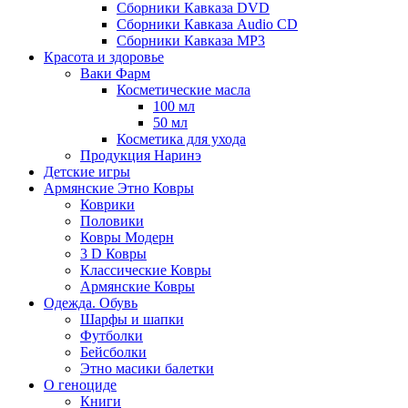
Сборники Кавказа DVD
Сборники Кавказа Audio CD
Сборники Кавказа MP3
Красота и здоровье
Ваки Фарм
Косметические масла
100 мл
50 мл
Косметика для ухода
Продукция Наринэ
Детские игры
Армянские Этно Ковры
Коврики
Половики
Ковры Модерн
3 D Ковры
Классические Ковры
Армянские Ковры
Одежда. Обувь
Шарфы и шапки
Футболки
Бейсболки
Этно масики балетки
О геноциде
Книги