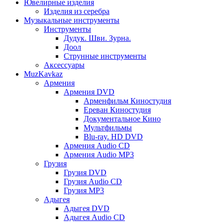
Ювелирные изделия
Изделия из серебра
Музыкальные инструменты
Инструменты
Дудук. Шви. Зурна.
Доол
Струнные инструменты
Аксессуары
MuzKavkaz
Армения
Армения DVD
Арменфильм Киностудия
Ереван Киностудия
Документальное Кино
Мультфильмы
Blu-ray. HD DVD
Армения Audio CD
Армения Audio MP3
Грузия
Грузия DVD
Грузия Audio CD
Грузия MP3
Адыгея
Адыгея DVD
Адыгея Audio CD