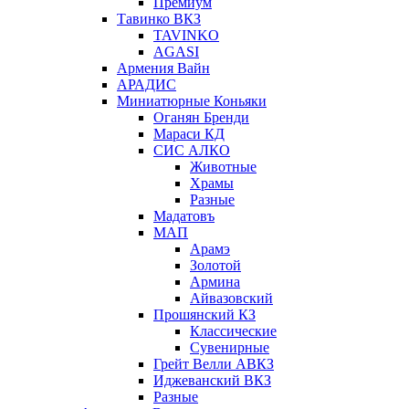
Премиум
Тавинко ВКЗ
TAVINKO
AGASI
Армения Вайн
АРАДИС
Миниатюрные Коньяки
Оганян Бренди
Мараси КД
СИС АЛКО
Животные
Храмы
Разные
Мадатовъ
МАП
Арамэ
Золотой
Армина
Айвазовский
Прошянский КЗ
Классические
Сувенирные
Грейт Велли АВКЗ
Иджеванский ВКЗ
Разные