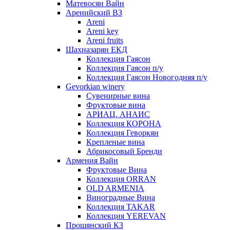
Матевосян Вайн
Аренийский ВЗ
Areni
Areni key
Areni fruits
Шахназарян ЕКД
Коллекция Гаясон
Коллекция Гаясон п/у
Коллекция Гаясон Новогодняя п/у
Gevorkian winery
Сувенирные вина
Фруктовые вина
АРИАЦ. АНАИС
Коллекция КОРОНА
Коллекция Геворкян
Крепленые вина
Абрикосовый Бренди
Армения Вайн
Фруктовые Вина
Коллекция ORRAN
OLD ARMENIA
Виноградные Вина
Коллекция TAKAR
Коллекция YEREVAN
Прошянский КЗ