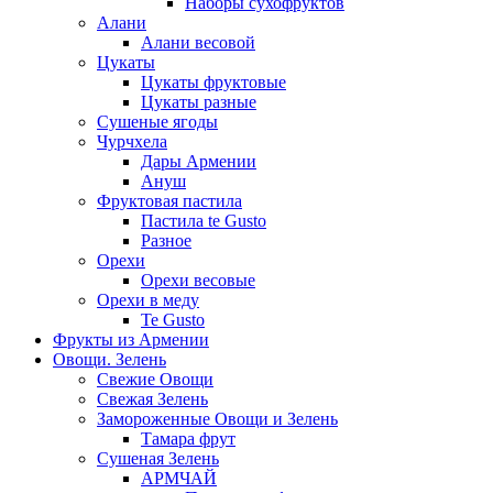
Наборы сухофруктов
Алани
Алани весовой
Цукаты
Цукаты фруктовые
Цукаты разные
Сушеные ягоды
Чурчхела
Дары Армении
Ануш
Фруктовая пастила
Пастила te Gusto
Разное
Орехи
Орехи весовые
Орехи в меду
Te Gusto
Фрукты из Армении
Овощи. Зелень
Свежие Овощи
Свежая Зелень
Замороженные Овощи и Зелень
Тамара фрут
Сушеная Зелень
АРМЧАЙ