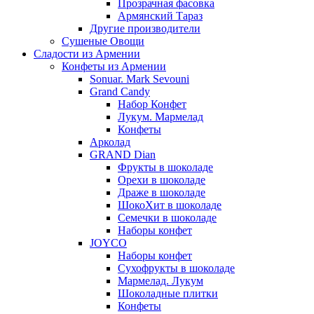
Прозрачная фасовка
Армянский Тараз
Другие производители
Сушеные Овощи
Сладости из Армении
Конфеты из Армении
Sonuar. Mark Sevouni
Grand Candy
Набор Конфет
Лукум. Мармелад
Конфеты
Арколад
GRAND Dian
Фрукты в шоколаде
Орехи в шоколаде
Драже в шоколаде
ШокоХит в шоколаде
Семечки в шоколаде
Наборы конфет
JOYCO
Наборы конфет
Сухофрукты в шоколаде
Мармелад. Лукум
Шоколадные плитки
Конфеты