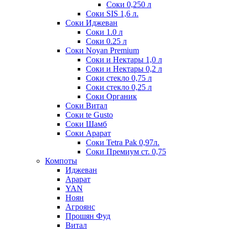
Соки 0,250 л
Соки SIS 1,6 л.
Соки Иджеван
Соки 1.0 л
Соки 0.25 л
Соки Noyan Premium
Соки и Нектары 1,0 л
Соки и Нектары 0,2 л
Соки стекло 0,75 л
Соки стекло 0,25 л
Соки Органик
Соки Витал
Соки te Gusto
Соки Шамб
Соки Арарат
Соки Tetra Pak 0,97л.
Соки Премиум ст. 0,75
Компоты
Иджеван
Арарат
YAN
Ноян
Агроянс
Прошян Фуд
Витал