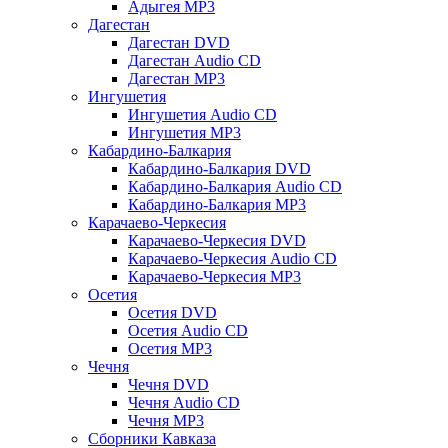
Адыгея MP3
Дагестан
Дагестан DVD
Дагестан Audio CD
Дагестан MP3
Ингушетия
Ингушетия Audio CD
Ингушетия MP3
Кабардино-Балкария
Кабардино-Балкария DVD
Кабардино-Балкария Audio CD
Кабардино-Балкария MP3
Карачаево-Черкесия
Карачаево-Черкесия DVD
Карачаево-Черкесия Audio CD
Карачаево-Черкесия MP3
Осетия
Осетия DVD
Осетия Audio CD
Осетия MP3
Чечня
Чечня DVD
Чечня Audio CD
Чечня MP3
Сборники Кавказа