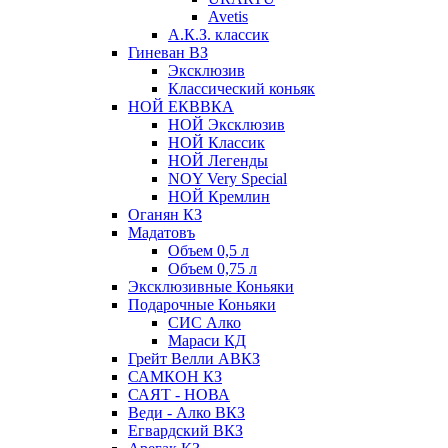
Avetis
А.К.З. классик
Гиневан ВЗ
Эксклюзив
Классический коньяк
НОЙ ЕКВВКА
НОЙ Эксклюзив
НОЙ Классик
НОЙ Легенды
NOY Very Speсial
НОЙ Кремлин
Оганян КЗ
Мадатовъ
Объем 0,5 л
Объем 0,75 л
Эксклюзивные Коньяки
Подарочные Коньяки
СИС Алко
Мараси КД
Грейт Велли АВКЗ
САМКОН КЗ
САЯТ - НОВА
Веди - Алко ВКЗ
Егвардский ВКЗ