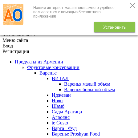
Нашим интернет-магазином намного удобнее
+7 (495) 646-888-1
пользоваться с помощью бесплатного
приложения!
В корзине
0
товаров
Установить
x
Меню каталога
Меню сайта
Вход
Регистрация
Продукты из Армении
Фруктовые консервации
Варенье
ВИТАЛ
Варенья малый объем
Варенья большой объем
Иджеван
Ноян
Шамб
Сады Арагаца
Агроянс
te Gusto
Варга - Фуд
Варенье Proshyan Food