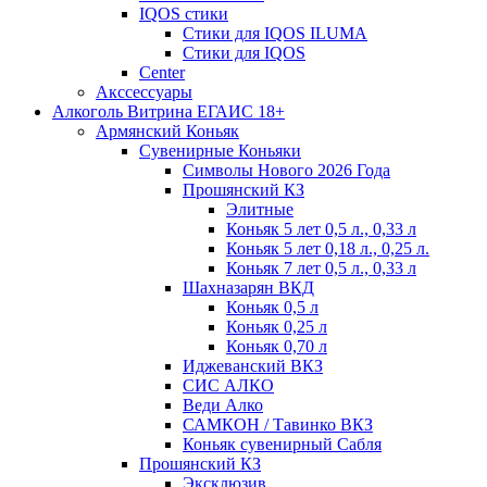
IQOS стики
Стики для IQOS ILUMA
Стики для IQOS
Сenter
Акссессуары
Алкоголь Витрина ЕГАИС 18+
Армянский Коньяк
Сувенирные Коньяки
Символы Нового 2026 Года
Прошянский КЗ
Элитные
Коньяк 5 лет 0,5 л., 0,33 л
Коньяк 5 лет 0,18 л., 0,25 л.
Коньяк 7 лет 0,5 л., 0,33 л
Шахназарян ВКД
Коньяк 0,5 л
Коньяк 0,25 л
Коньяк 0,70 л
Иджеванский ВКЗ
СИС АЛКО
Веди Алко
САМКОН / Тавинко ВКЗ
Коньяк сувенирный Сабля
Прошянский КЗ
Эксклюзив