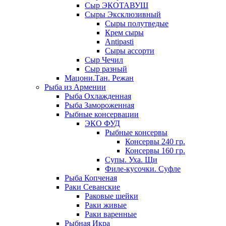
Сыр ЭКОТАВУШ
Сыры Эксклюзивный
Сыры полутведые
Крем сыры
Antipasti
Сыры ассорти
Сыр Чечил
Сыр разный
Мацони.Тан. Режан
Рыба из Армении
Рыба Охлажденная
Рыба Замороженная
Рыбные консервации
ЭКО ФУД
Рыбные консервы
Консервы 240 гр.
Консервы 160 гр.
Супы. Уха. Щи
Филе-кусочки. Суфле
Рыба Копченая
Раки Севанские
Раковые шейки
Раки живые
Раки варенные
Рыбная Икра