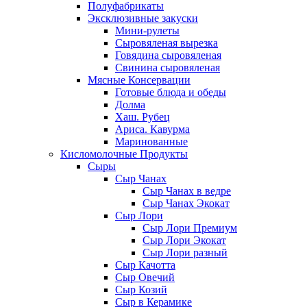
Полуфабрикаты
Эксклюзивные закуски
Мини-рулеты
Сыровяленая вырезка
Говядина сыровяленая
Свинина сыровяленая
Мясные Консервации
Готовые блюда и обеды
Долма
Хаш. Рубец
Ариса. Кавурма
Маринованные
Кисломолочные Продукты
Сыры
Сыр Чанах
Сыр Чанах в ведре
Сыр Чанах Экокат
Сыр Лори
Сыр Лори Премиум
Сыр Лори Экокат
Сыр Лори разный
Сыр Качотта
Сыр Овечий
Сыр Козий
Сыр в Керамике