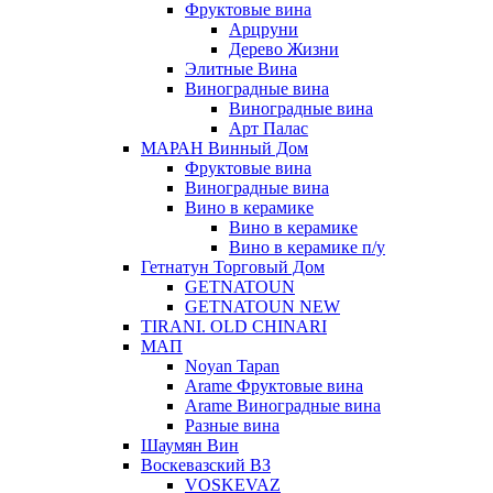
Фруктовые вина
Арцруни
Дерево Жизни
Элитные Вина
Виноградные вина
Виноградные вина
Арт Палас
МАРАН Винный Дом
Фруктовые вина
Виноградные вина
Вино в керамике
Вино в керамике
Вино в керамике п/у
Гетнатун Торговый Дом
GETNATOUN
GETNATOUN NEW
TIRANI. OLD CHINARI
МАП
Noyan Tapan
Arame Фруктовые вина
Arame Виноградные вина
Разные вина
Шаумян Вин
Воскевазский ВЗ
VOSKEVAZ