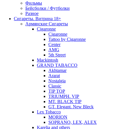
Фильмы
Бейсболки / Футболки
Разное
Сигареты. Витрина 18+
Армянские Сигареты
Cigaronne
Cigaronne
Tattoo by Cigaronne
Center
AMG
5th Street
Mackintosh
GRAND TABACCO
Akhtamar
Ararat
Nostalgia
Classic
TIP TOP
TRIUMPH. VIP
MT. BLACK TIP
GT. Elegant. New Bleck
Lex Tobacco
MORION
SOPRANO, LEX, ALEX
Karelia and others