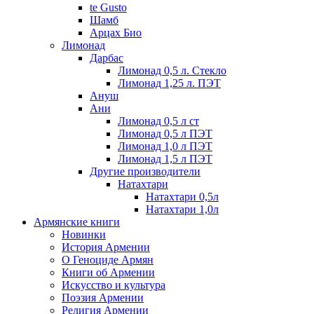
te Gusto
Шамб
Арцах Био
Лимонад
Дарбас
Лимонад 0,5 л. Стекло
Лимонад 1,25 л. ПЭТ
Ануш
Ани
Лимонад 0,5 л ст
Лимонад 0,5 л ПЭТ
Лимонад 1,0 л ПЭТ
Лимонад 1,5 л ПЭТ
Другие производители
Натахтари
Натахтари 0,5л
Натахтари 1,0л
Армянские книги
Новинки
История Армении
О Геноциде Армян
Книги об Армении
Иcкусство и культура
Поэзия Армении
Религия Армении