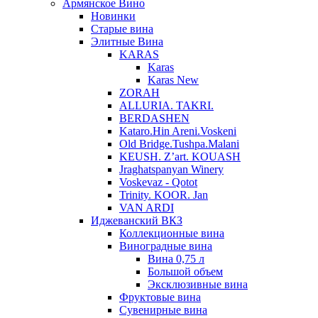
Армянское Вино
Новинки
Старые вина
Элитные Вина
KARAS
Karas
Karas New
ZORAH
ALLURIA. TAKRI.
BERDASHEN
Kataro.Hin Areni.Voskeni
Old Bridge.Tushpa.Malani
KEUSH. Z’art. KOUASH
Jraghatspanyan Winery
Voskevaz - Qotot
Trinity. KOOR. Jan
VAN ARDI
Иджеванский ВКЗ
Коллекционные вина
Виноградные вина
Вина 0,75 л
Большой объем
Эксклюзивные вина
Фруктовые вина
Cувенирные вина