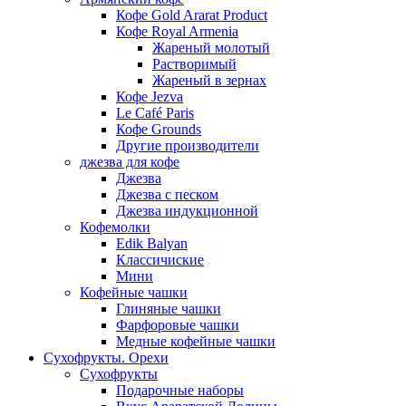
Кофе Gold Ararat Product
Кофе Royal Armenia
Жареный молотый
Растворимый
Жареный в зернах
Кофе Jezva
Le Café Paris
Кофе Grounds
Другие производители
джезва для кофе
Джезва
Джезва с песком
Джезва индукционной
Кофемолки
Edik Balyan
Классичиские
Мини
Кофейные чашки
Глиняные чашки
Фарфоровые чашки
Медные кофейные чашки
Сухофрукты. Орехи
Сухофрукты
Подарочные наборы