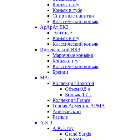
Коньяк в п/у
Коньяк в тубе
Спиртные напитки
Классический коньяк
АрАрАт ЕКЗ
Элитные
Коньяк в п/у
Классический коньяк
Иджеванский ВКЗ
Марочные коньяки
Коньяки п/у
Классический коньяк
Бренди
МАП
Коллекция Золотой
Объем 0,5 л
Коньяк 0,7 л
Коллекция France
Горная Армения. АРМА
Айвазовский
Разные
А.К.З.
А.К.З. п/у
Grand Sargis
URARTU