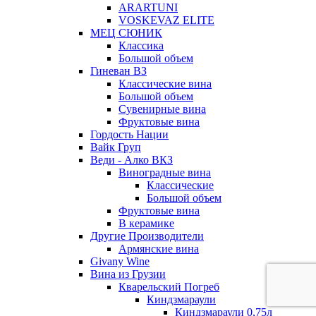
ARARTUNI
VOSKEVAZ ELITE
МЕЦ СЮНИК
Классика
Большой объем
Гиневан ВЗ
Классические вина
Большой объем
Сувенирные вина
Фруктовые вина
Гордость Нации
Вайк Груп
Веди - Алко ВКЗ
Виноградные вина
Классические
Большой объем
Фруктовые вина
В керамике
Другие Производители
Армянские вина
Givany Wine
Вина из Грузии
Кварельский Погреб
Киндзмараули
Киндзмараули 0,75л