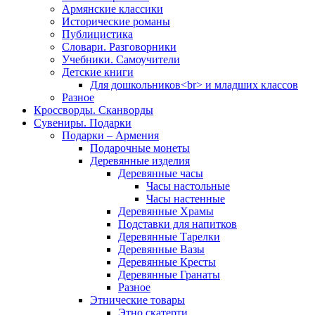
Армянские классики
Исторические романы
Публицистика
Словари. Разговорники
Учебники. Самоучители
Детские книги
Для дошкольников<br> и младших классов
Разное
Кроссворды. Сканворды
Сувениры. Подарки
Подарки – Армения
Подарочные монеты
Деревянные изделия
Деревянные часы
Часы настольные
Часы настенные
Деревянные Храмы
Подставки для напитков
Деревянные Тарелки
Деревянные Вазы
Деревянные Кресты
Деревянные Гранаты
Разное
Этнические товары
Этно скатерти