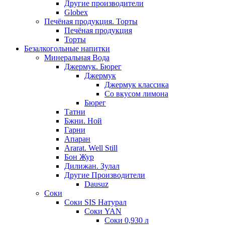
Другие производители
Globex
Печёная продукция. Торты
Печёная продукция
Торты
Безалкогольные напитки
Минеральная Вода
Джермук. Бюрег
Джермук
Джермук классика
Со вкусом лимона
Бюрег
Татни
Бжни. Ной
Гарни
Апаран
Ararat. Well Still
Бон Жур
Дилижан. Зулал
Другие Производители
Dausuz
Соки
Соки SIS Натурал
Соки YAN
Соки 0,930 л