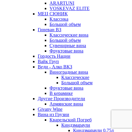
ARARTUNI
VOSKEVAZ ELITE
МЕЦ СЮНИК
Классика
Большой объем
Гиневан ВЗ
Классические вина
Большой объем
Сувенирные вина
Фруктовые вина
Гордость Нации
Вайк Груп
Веди - Алко ВКЗ
Виноградные вина
Классические
Большой объем
Фруктовые вина
В керамике
Другие Производители
Армянские вина
Givany Wine
Вина из Грузии
Кварельский Погреб
Киндзмараули
Киндзмараули 0,75л