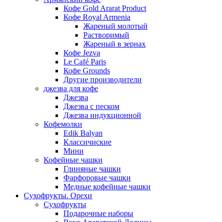
Кофе Gold Ararat Product
Кофе Royal Armenia
Жареный молотый
Растворимый
Жареный в зернах
Кофе Jezva
Le Café Paris
Кофе Grounds
Другие производители
джезва для кофе
Джезва
Джезва с песком
Джезва индукционной
Кофемолки
Edik Balyan
Классичиские
Мини
Кофейные чашки
Глиняные чашки
Фарфоровые чашки
Медные кофейные чашки
Сухофрукты. Орехи
Сухофрукты
Подарочные наборы