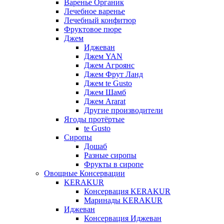
Варенье Органик
Лечебное варенье
Лечебный конфитюр
Фруктовое пюре
Джем
Иджеван
Джем YAN
Джем Агроянс
Джем Фрут Ланд
Джем te Gusto
Джем Шамб
Джем Ararat
Другие производители
Ягоды протёртые
te Gusto
Сиропы
Дошаб
Разные сиропы
Фрукты в сиропе
Овощные Консервации
KERAKUR
Консервация KERAKUR
Маринады KERAKUR
Иджеван
Консервация Иджеван