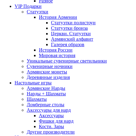
Разное
VIP Подарки
Статуэтки
История Армении
Статуэтки полистоун
Статуэтки бронза
Церкви. Статуэтки
Армянский алфавит
Галерея образов
История России
Мировая история
Уникальные сувенирные светильники
Сувенирные ночники
Армянские монеты
Деревянные изделия
Настольные игры
Армянские Нарды
Нарды + Шахматы
Шахматы
Ломберные столы
Аксессуары для нард
Аксессуары
Фишки для нард
Кости. Зары
Другие производители