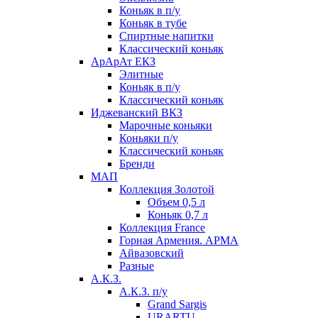
Коньяк в п/у
Коньяк в тубе
Спиртные напитки
Классический коньяк
АрАрАт ЕКЗ
Элитные
Коньяк в п/у
Классический коньяк
Иджеванский ВКЗ
Марочные коньяки
Коньяки п/у
Классический коньяк
Бренди
МАП
Коллекция Золотой
Объем 0,5 л
Коньяк 0,7 л
Коллекция France
Горная Армения. АРМА
Айвазовский
Разные
А.К.З.
А.К.З. п/у
Grand Sargis
URARTU