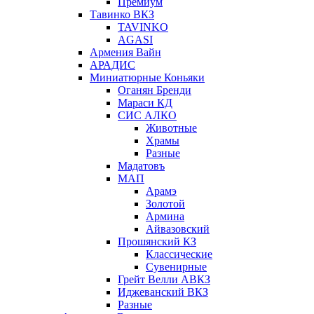
Премиум
Тавинко ВКЗ
TAVINKO
AGASI
Армения Вайн
АРАДИС
Миниатюрные Коньяки
Оганян Бренди
Мараси КД
СИС АЛКО
Животные
Храмы
Разные
Мадатовъ
МАП
Арамэ
Золотой
Армина
Айвазовский
Прошянский КЗ
Классические
Сувенирные
Грейт Велли АВКЗ
Иджеванский ВКЗ
Разные