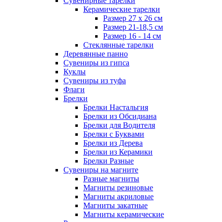
Сувенирные тарелки
Керамические тарелки
Размер 27 х 26 см
Размер 21-18,5 см
Размер 16 - 14 см
Стеклянные тарелки
Деревянные панно
Сувениры из гипса
Куклы
Сувениры из туфа
Флаги
Брелки
Брелки Настальгия
Брелки из Обсидиана
Брелки для Водителя
Брелки с Буквами
Брелки из Дерева
Брелки из Керамики
Брелки Разные
Сувениры на магните
Разные магниты
Магниты резиновые
Магниты акриловые
Магниты закатные
Магниты керамические