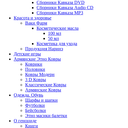
Сборники Кавказа DVD
Сборники Кавказа Audio CD
Сборники Кавказа MP3
Красота и здоровье
Ваки Фарм
Косметические масла
100 мл
50 мл
Косметика для ухода
Продукция Наринэ
Детские игры
Армянские Этно Ковры
Коврики
Половики
Ковры Модерн
3 D Ковры
Классические Ковры
Армянские Ковры
Одежда. Обувь
Шарфы и шапки
Футболки
Бейсболки
Этно масики балетки
О геноциде
Книги