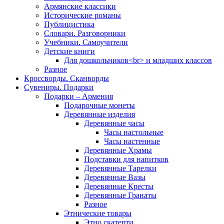
Армянские классики
Исторические романы
Публицистика
Словари. Разговорники
Учебники. Самоучители
Детские книги
Для дошкольников<br> и младших классов
Разное
Кроссворды. Сканворды
Сувениры. Подарки
Подарки – Армения
Подарочные монеты
Деревянные изделия
Деревянные часы
Часы настольные
Часы настенные
Деревянные Храмы
Подставки для напитков
Деревянные Тарелки
Деревянные Вазы
Деревянные Кресты
Деревянные Гранаты
Разное
Этнические товары
Этно скатерти