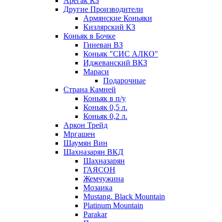
Арегак КЗ
Другие Производители
Армянские Коньяки
Кизлярский КЗ
Коньяк в Бочке
Гиневан ВЗ
Коньяк "СИС АЛКО"
Иджеванский ВКЗ
Мараси
Подарочные
Страна Камней
Коньяк в п/у
Коньяк 0,5 л.
Коньяк 0,2 л.
Аркон Трейд
Мргашен
Шаумян Вин
Шахназарян ВКД
Шахназарян
ГАЯСОН
Жемчужина
Мозаика
Mustang. Black Mountain
Platinum Mountain
Parakar