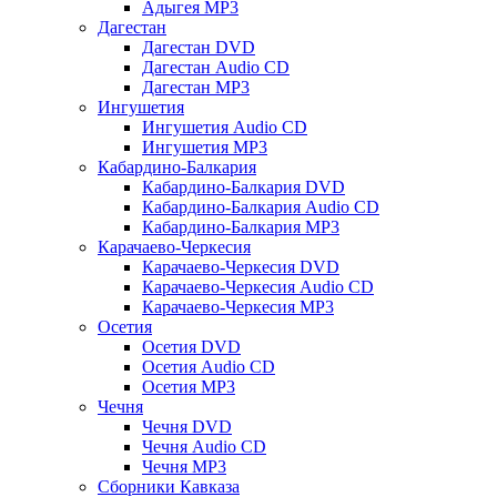
Адыгея MP3
Дагестан
Дагестан DVD
Дагестан Audio CD
Дагестан MP3
Ингушетия
Ингушетия Audio CD
Ингушетия MP3
Кабардино-Балкария
Кабардино-Балкария DVD
Кабардино-Балкария Audio CD
Кабардино-Балкария MP3
Карачаево-Черкесия
Карачаево-Черкесия DVD
Карачаево-Черкесия Audio CD
Карачаево-Черкесия MP3
Осетия
Осетия DVD
Осетия Audio CD
Осетия MP3
Чечня
Чечня DVD
Чечня Audio CD
Чечня MP3
Сборники Кавказа