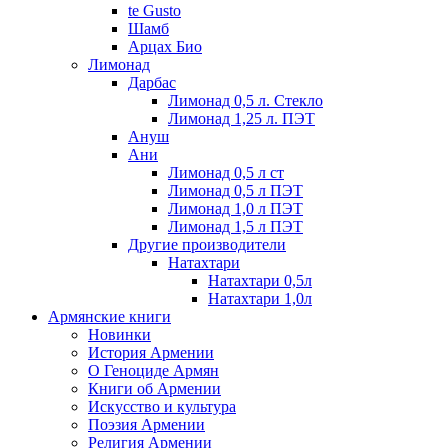
te Gusto
Шамб
Арцах Био
Лимонад
Дарбас
Лимонад 0,5 л. Стекло
Лимонад 1,25 л. ПЭТ
Ануш
Ани
Лимонад 0,5 л ст
Лимонад 0,5 л ПЭТ
Лимонад 1,0 л ПЭТ
Лимонад 1,5 л ПЭТ
Другие производители
Натахтари
Натахтари 0,5л
Натахтари 1,0л
Армянские книги
Новинки
История Армении
О Геноциде Армян
Книги об Армении
Иcкусство и культура
Поэзия Армении
Религия Армении