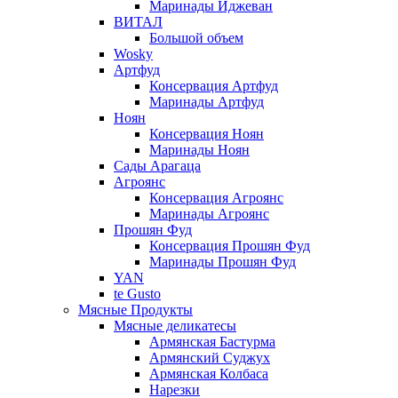
Маринады Иджеван
ВИТАЛ
Большой объем
Wosky
Артфуд
Консервация Артфуд
Маринады Артфуд
Ноян
Консервация Ноян
Маринады Ноян
Сады Арагаца
Агроянс
Консервация Агроянс
Маринады Агроянс
Прошян Фуд
Консервация Прошян Фуд
Маринады Прошян Фуд
YAN
te Gusto
Мясные Продукты
Мясные деликатесы
Армянская Бастурма
Армянский Суджух
Армянская Колбаса
Нарезки