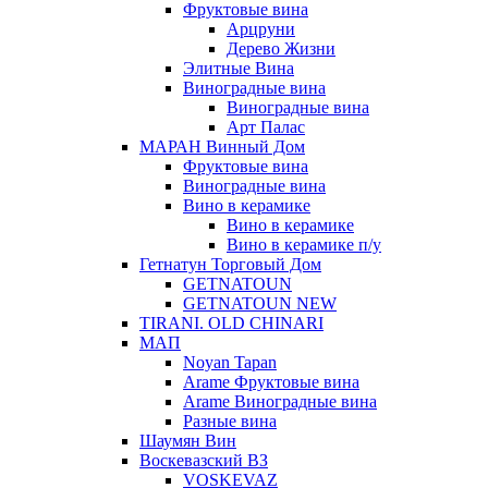
Фруктовые вина
Арцруни
Дерево Жизни
Элитные Вина
Виноградные вина
Виноградные вина
Арт Палас
МАРАН Винный Дом
Фруктовые вина
Виноградные вина
Вино в керамике
Вино в керамике
Вино в керамике п/у
Гетнатун Торговый Дом
GETNATOUN
GETNATOUN NEW
TIRANI. OLD CHINARI
МАП
Noyan Tapan
Arame Фруктовые вина
Arame Виноградные вина
Разные вина
Шаумян Вин
Воскевазский ВЗ
VOSKEVAZ