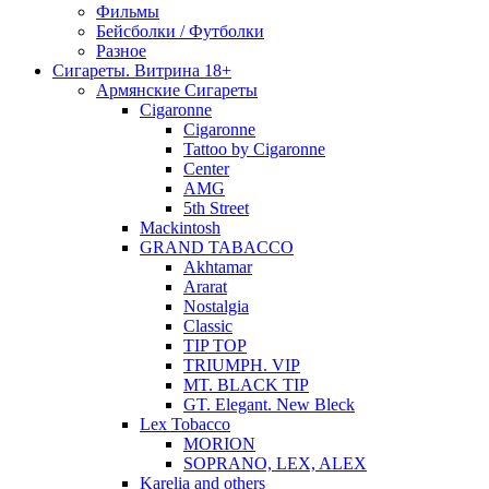
Фильмы
Бейсболки / Футболки
Разное
Сигареты. Витрина 18+
Армянские Сигареты
Cigaronne
Cigaronne
Tattoo by Cigaronne
Center
AMG
5th Street
Mackintosh
GRAND TABACCO
Akhtamar
Ararat
Nostalgia
Classic
TIP TOP
TRIUMPH. VIP
MT. BLACK TIP
GT. Elegant. New Bleck
Lex Tobacco
MORION
SOPRANO, LEX, ALEX
Karelia and others