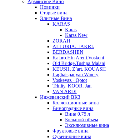
Армянское Вино
Новинки
Старые вина
Элитные Вина
KARAS
Karas
Karas New
ZORAH
ALLURIA. TAKRI.
BERDASHEN
Kataro.Hin Areni.Voskeni
Old Bridge.Tushpa.Malani
KEUSH. Z’art. KOUASH
Jraghatspanyan Winery
Voskevaz - Qotot
Trinity. KOOR. Jan
VAN ARDI
Иджеванский ВКЗ
Коллекционные вина
Виноградные вина
Вина 0,75 л
Большой объем
Эксклюзивные вина
Фруктовые вина
Cувенирные вина