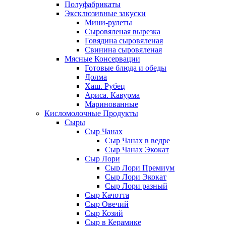
Полуфабрикаты
Эксклюзивные закуски
Мини-рулеты
Сыровяленая вырезка
Говядина сыровяленая
Свинина сыровяленая
Мясные Консервации
Готовые блюда и обеды
Долма
Хаш. Рубец
Ариса. Кавурма
Маринованные
Кисломолочные Продукты
Сыры
Сыр Чанах
Сыр Чанах в ведре
Сыр Чанах Экокат
Сыр Лори
Сыр Лори Премиум
Сыр Лори Экокат
Сыр Лори разный
Сыр Качотта
Сыр Овечий
Сыр Козий
Сыр в Керамике