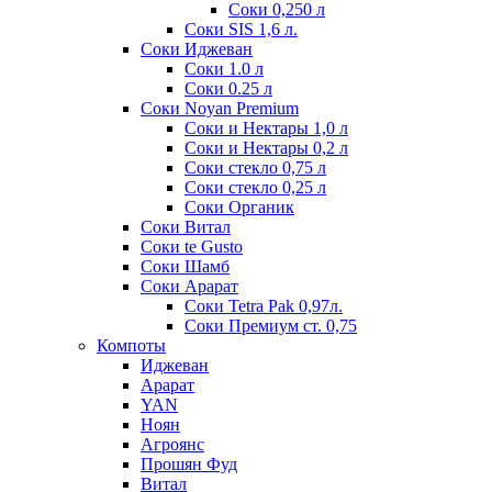
Соки 0,250 л
Соки SIS 1,6 л.
Соки Иджеван
Соки 1.0 л
Соки 0.25 л
Соки Noyan Premium
Соки и Нектары 1,0 л
Соки и Нектары 0,2 л
Соки стекло 0,75 л
Соки стекло 0,25 л
Соки Органик
Соки Витал
Соки te Gusto
Соки Шамб
Соки Арарат
Соки Tetra Pak 0,97л.
Соки Премиум ст. 0,75
Компоты
Иджеван
Арарат
YAN
Ноян
Агроянс
Прошян Фуд
Витал