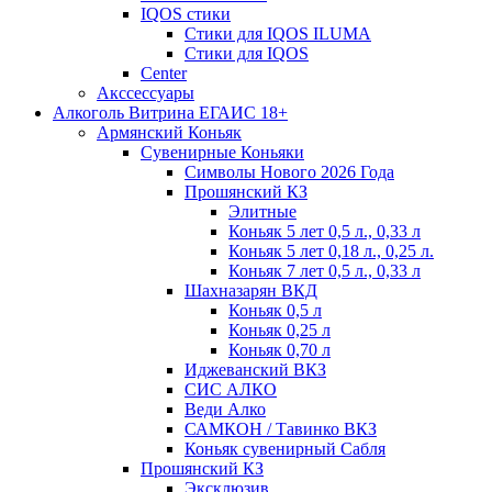
IQOS стики
Стики для IQOS ILUMA
Стики для IQOS
Сenter
Акссессуары
Алкоголь Витрина ЕГАИС 18+
Армянский Коньяк
Сувенирные Коньяки
Символы Нового 2026 Года
Прошянский КЗ
Элитные
Коньяк 5 лет 0,5 л., 0,33 л
Коньяк 5 лет 0,18 л., 0,25 л.
Коньяк 7 лет 0,5 л., 0,33 л
Шахназарян ВКД
Коньяк 0,5 л
Коньяк 0,25 л
Коньяк 0,70 л
Иджеванский ВКЗ
СИС АЛКО
Веди Алко
САМКОН / Тавинко ВКЗ
Коньяк сувенирный Сабля
Прошянский КЗ
Эксклюзив