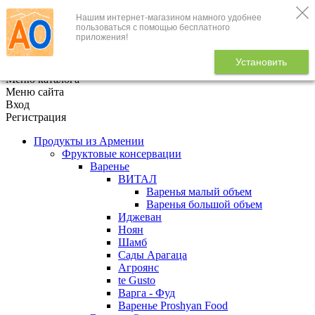
Нашим интернет-магазином намного удобнее
+7 (495) 646-888-1
пользоваться с помощью бесплатного
приложения!
В корзине
0
товаров
Установить
x
Меню каталога
Меню сайта
Вход
Регистрация
Продукты из Армении
Фруктовые консервации
Варенье
ВИТАЛ
Варенья малый объем
Варенья большой объем
Иджеван
Ноян
Шамб
Сады Арагаца
Агроянс
te Gusto
Варга - Фуд
Варенье Proshyan Food