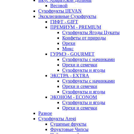
Вкус Араратской Долины
Весовой
Сухофрукты IJEVAN
Эксклюзивные Сухофрукты
ГИФТ - GIFT
ПРЕМИУМ - PREMIUM
Сухофрукты Ягоды Цукаты
Конфеты от природы
Орехи
Микс
ГУРМЭ - GOURMET
Сухофрукты с начинками
Орехи и семечки
Сухофрукты и ягоды
ЭКСТРА - EXTRA
Сухофрукты с начинками
Орехи и семечки
Сухофрукты и ягоды
ЭКОНОМ - ECONOM
Сухофрукты и ягоды
Орехи и семечки
Разное
Сухофрукты Aregi
Сушеные фрукты
Фруктовые Чипсы