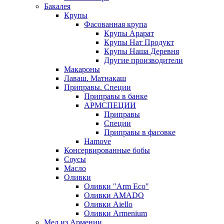
Бакалея
Крупы
Фасованная крупа
Крупы Арарат
Крупы Нат Продукт
Крупы Наша Деревня
Другие производители
Макароны
Лаваш. Матнакаш
Приправы. Специи
Приправы в банке
АРМСПЕЦИИ
Приправы
Специи
Приправы в фасовке
Hamove
Консервированные бобы
Соусы
Масло
Оливки
Оливки "Arm Eco"
Оливки AMADO
Оливки Aiello
Оливки Armenium
Мед из Армении