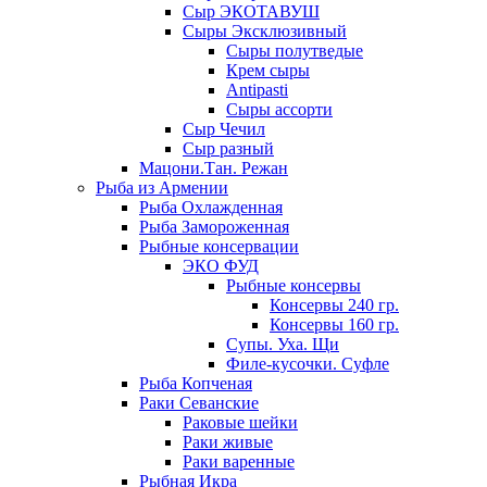
Сыр ЭКОТАВУШ
Сыры Эксклюзивный
Сыры полутведые
Крем сыры
Antipasti
Сыры ассорти
Сыр Чечил
Сыр разный
Мацони.Тан. Режан
Рыба из Армении
Рыба Охлажденная
Рыба Замороженная
Рыбные консервации
ЭКО ФУД
Рыбные консервы
Консервы 240 гр.
Консервы 160 гр.
Супы. Уха. Щи
Филе-кусочки. Суфле
Рыба Копченая
Раки Севанские
Раковые шейки
Раки живые
Раки варенные
Рыбная Икра