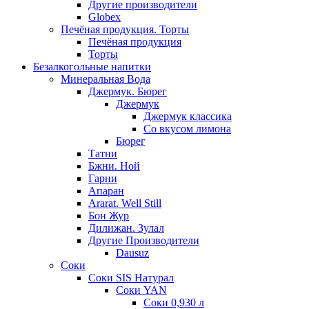
Другие производители
Globex
Печёная продукция. Торты
Печёная продукция
Торты
Безалкогольные напитки
Минеральная Вода
Джермук. Бюрег
Джермук
Джермук классика
Со вкусом лимона
Бюрег
Татни
Бжни. Ной
Гарни
Апаран
Ararat. Well Still
Бон Жур
Дилижан. Зулал
Другие Производители
Dausuz
Соки
Соки SIS Натурал
Соки YAN
Соки 0,930 л