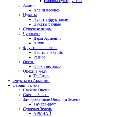
Наборы сухофруктов
Алани
Алани весовой
Цукаты
Цукаты фруктовые
Цукаты разные
Сушеные ягоды
Чурчхела
Дары Армении
Ануш
Фруктовая пастила
Пастила te Gusto
Разное
Орехи
Орехи весовые
Орехи в меду
Te Gusto
Фрукты из Армении
Овощи. Зелень
Свежие Овощи
Свежая Зелень
Замороженные Овощи и Зелень
Тамара фрут
Сушеная Зелень
АРМЧАЙ