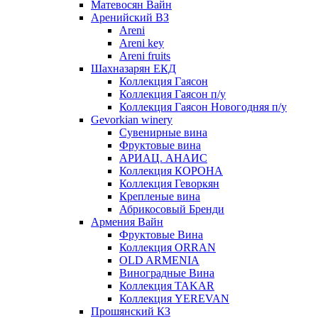
Матевосян Вайн
Аренийский ВЗ
Areni
Areni key
Areni fruits
Шахназарян ЕКД
Коллекция Гаясон
Коллекция Гаясон п/у
Коллекция Гаясон Новогодняя п/у
Gevorkian winery
Сувенирные вина
Фруктовые вина
АРИАЦ. АНАИС
Коллекция КОРОНА
Коллекция Геворкян
Крепленые вина
Абрикосовый Бренди
Армения Вайн
Фруктовые Вина
Коллекция ORRAN
OLD ARMENIA
Виноградные Вина
Коллекция TAKAR
Коллекция YEREVAN
Прошянский КЗ