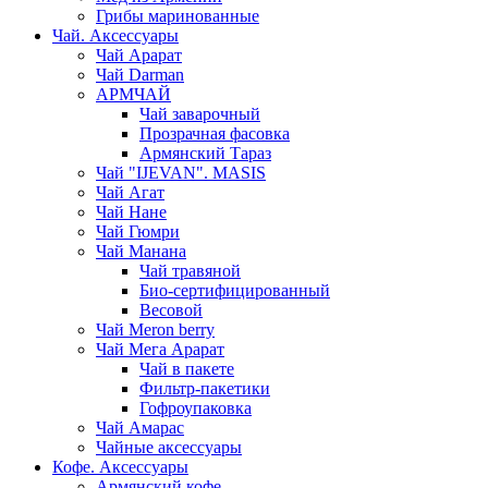
Грибы маринованные
Чай. Аксессуары
Чай Арарат
Чай Darman
АРМЧАЙ
Чай заварочный
Прозрачная фасовка
Армянский Тараз
Чай "IJEVAN". MASIS
Чай Агат
Чай Нане
Чай Гюмри
Чай Манана
Чай травяной
Био-сертифицированный
Весовой
Чай Meron berry
Чай Мега Арарат
Чай в пакете
Фильтр-пакетики
Гофроупаковка
Чай Амарас
Чайные аксессуары
Кофе. Аксессуары
Армянский кофе