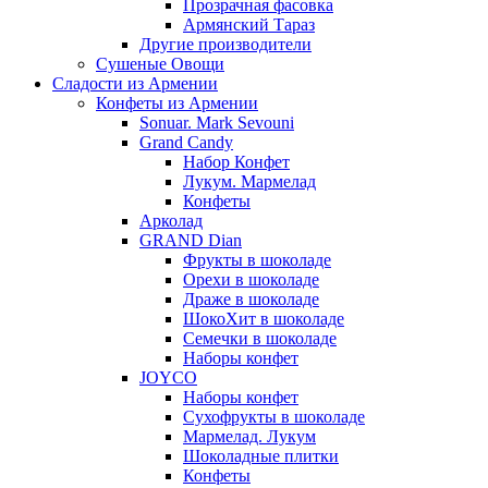
Прозрачная фасовка
Армянский Тараз
Другие производители
Сушеные Овощи
Сладости из Армении
Конфеты из Армении
Sonuar. Mark Sevouni
Grand Candy
Набор Конфет
Лукум. Мармелад
Конфеты
Арколад
GRAND Dian
Фрукты в шоколаде
Орехи в шоколаде
Драже в шоколаде
ШокоХит в шоколаде
Семечки в шоколаде
Наборы конфет
JOYCO
Наборы конфет
Сухофрукты в шоколаде
Мармелад. Лукум
Шоколадные плитки
Конфеты