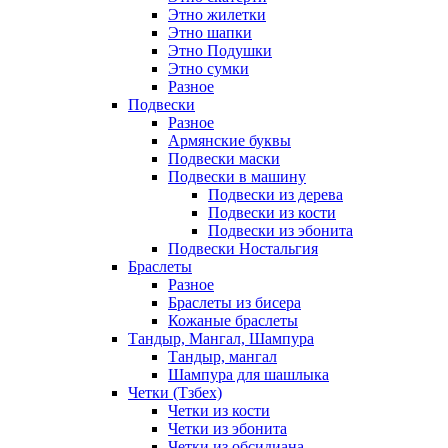
Этно жилетки
Этно шапки
Этно Подушки
Этно сумки
Разное
Подвески
Разное
Армянские буквы
Подвески маски
Подвески в машину
Подвески из дерева
Подвески из кости
Подвески из эбонита
Подвески Ностальгия
Браслеты
Разное
Браслеты из бисера
Кожаные браслеты
Тандыр, Мангал, Шампура
Тандыр, мангал
Шампура для шашлыка
Четки (Тзбех)
Четки из кости
Четки из эбонита
Четки из обсидиана