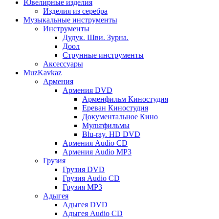
Ювелирные изделия
Изделия из серебра
Музыкальные инструменты
Инструменты
Дудук. Шви. Зурна.
Доол
Струнные инструменты
Аксессуары
MuzKavkaz
Армения
Армения DVD
Арменфильм Киностудия
Ереван Киностудия
Документальное Кино
Мультфильмы
Blu-ray. HD DVD
Армения Audio CD
Армения Audio MP3
Грузия
Грузия DVD
Грузия Audio CD
Грузия MP3
Адыгея
Адыгея DVD
Адыгея Audio CD