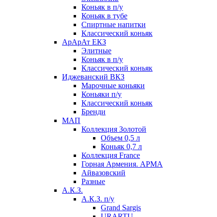
Коньяк в п/у
Коньяк в тубе
Спиртные напитки
Классический коньяк
АрАрАт ЕКЗ
Элитные
Коньяк в п/у
Классический коньяк
Иджеванский ВКЗ
Марочные коньяки
Коньяки п/у
Классический коньяк
Бренди
МАП
Коллекция Золотой
Объем 0,5 л
Коньяк 0,7 л
Коллекция France
Горная Армения. АРМА
Айвазовский
Разные
А.К.З.
А.К.З. п/у
Grand Sargis
URARTU