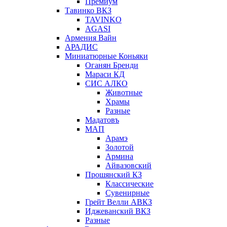
Премиум
Тавинко ВКЗ
TAVINKO
AGASI
Армения Вайн
АРАДИС
Миниатюрные Коньяки
Оганян Бренди
Мараси КД
СИС АЛКО
Животные
Храмы
Разные
Мадатовъ
МАП
Арамэ
Золотой
Армина
Айвазовский
Прошянский КЗ
Классические
Сувенирные
Грейт Велли АВКЗ
Иджеванский ВКЗ
Разные