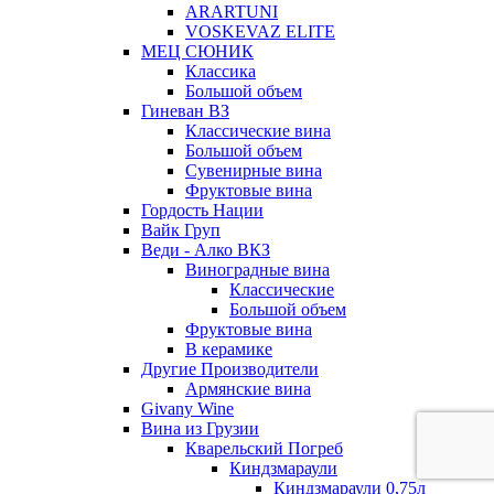
ARARTUNI
VOSKEVAZ ELITE
МЕЦ СЮНИК
Классика
Большой объем
Гиневан ВЗ
Классические вина
Большой объем
Сувенирные вина
Фруктовые вина
Гордость Нации
Вайк Груп
Веди - Алко ВКЗ
Виноградные вина
Классические
Большой объем
Фруктовые вина
В керамике
Другие Производители
Армянские вина
Givany Wine
Вина из Грузии
Кварельский Погреб
Киндзмараули
Киндзмараули 0,75л