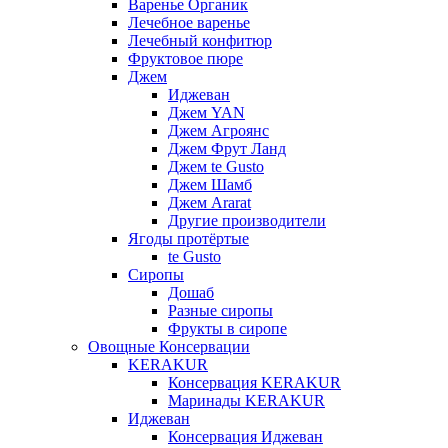
Варенье Органик
Лечебное варенье
Лечебный конфитюр
Фруктовое пюре
Джем
Иджеван
Джем YAN
Джем Агроянс
Джем Фрут Ланд
Джем te Gusto
Джем Шамб
Джем Ararat
Другие производители
Ягоды протёртые
te Gusto
Сиропы
Дошаб
Разные сиропы
Фрукты в сиропе
Овощные Консервации
KERAKUR
Консервация KERAKUR
Маринады KERAKUR
Иджеван
Консервация Иджеван