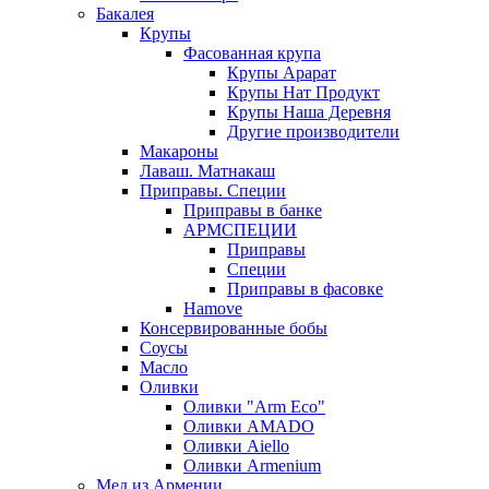
Бакалея
Крупы
Фасованная крупа
Крупы Арарат
Крупы Нат Продукт
Крупы Наша Деревня
Другие производители
Макароны
Лаваш. Матнакаш
Приправы. Специи
Приправы в банке
АРМСПЕЦИИ
Приправы
Специи
Приправы в фасовке
Hamove
Консервированные бобы
Соусы
Масло
Оливки
Оливки "Arm Eco"
Оливки AMADO
Оливки Aiello
Оливки Armenium
Мед из Армении