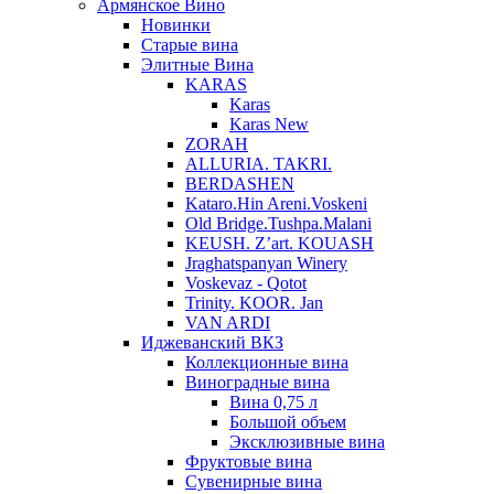
Армянское Вино
Новинки
Старые вина
Элитные Вина
KARAS
Karas
Karas New
ZORAH
ALLURIA. TAKRI.
BERDASHEN
Kataro.Hin Areni.Voskeni
Old Bridge.Tushpa.Malani
KEUSH. Z’art. KOUASH
Jraghatspanyan Winery
Voskevaz - Qotot
Trinity. KOOR. Jan
VAN ARDI
Иджеванский ВКЗ
Коллекционные вина
Виноградные вина
Вина 0,75 л
Большой объем
Эксклюзивные вина
Фруктовые вина
Cувенирные вина