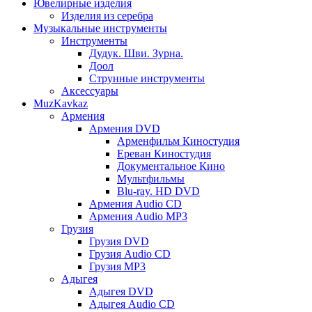
Ювелирные изделия
Изделия из серебра
Музыкальные инструменты
Инструменты
Дудук. Шви. Зурна.
Доол
Струнные инструменты
Аксессуары
MuzKavkaz
Армения
Армения DVD
Арменфильм Киностудия
Ереван Киностудия
Документальное Кино
Мультфильмы
Blu-ray. HD DVD
Армения Audio CD
Армения Audio MP3
Грузия
Грузия DVD
Грузия Audio CD
Грузия MP3
Адыгея
Адыгея DVD
Адыгея Audio CD