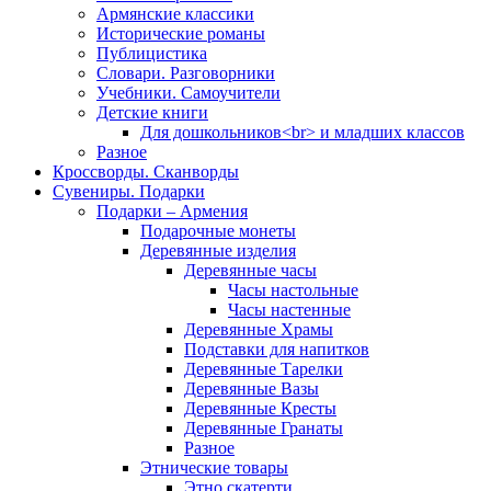
Армянские классики
Исторические романы
Публицистика
Словари. Разговорники
Учебники. Самоучители
Детские книги
Для дошкольников<br> и младших классов
Разное
Кроссворды. Сканворды
Сувениры. Подарки
Подарки – Армения
Подарочные монеты
Деревянные изделия
Деревянные часы
Часы настольные
Часы настенные
Деревянные Храмы
Подставки для напитков
Деревянные Тарелки
Деревянные Вазы
Деревянные Кресты
Деревянные Гранаты
Разное
Этнические товары
Этно скатерти