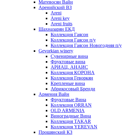
Матевосян Вайн
Аренийский ВЗ
Areni
Areni key
Areni fruits
Шахназарян ЕКД
Коллекция Гаясон
Коллекция Гаясон п/у
Коллекция Гаясон Новогодняя п/у
Gevorkian winery
Сувенирные вина
Фруктовые вина
АРИАЦ. АНАИС
Коллекция КОРОНА
Коллекция Геворкян
Крепленые вина
Абрикосовый Бренди
Армения Вайн
Фруктовые Вина
Коллекция ORRAN
OLD ARMENIA
Виноградные Вина
Коллекция TAKAR
Коллекция YEREVAN
Прошянский КЗ