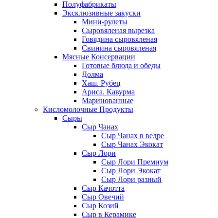
Полуфабрикаты
Эксклюзивные закуски
Мини-рулеты
Сыровяленая вырезка
Говядина сыровяленая
Свинина сыровяленая
Мясные Консервации
Готовые блюда и обеды
Долма
Хаш. Рубец
Ариса. Кавурма
Маринованные
Кисломолочные Продукты
Сыры
Сыр Чанах
Сыр Чанах в ведре
Сыр Чанах Экокат
Сыр Лори
Сыр Лори Премиум
Сыр Лори Экокат
Сыр Лори разный
Сыр Качотта
Сыр Овечий
Сыр Козий
Сыр в Керамике