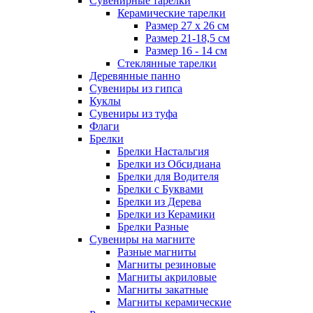
Сувенирные тарелки
Керамические тарелки
Размер 27 х 26 см
Размер 21-18,5 см
Размер 16 - 14 см
Стеклянные тарелки
Деревянные панно
Сувениры из гипса
Куклы
Сувениры из туфа
Флаги
Брелки
Брелки Настальгия
Брелки из Обсидиана
Брелки для Водителя
Брелки с Буквами
Брелки из Дерева
Брелки из Керамики
Брелки Разные
Сувениры на магните
Разные магниты
Магниты резиновые
Магниты акриловые
Магниты закатные
Магниты керамические