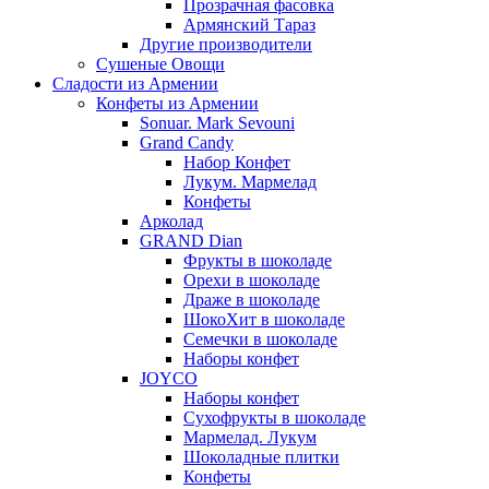
Прозрачная фасовка
Армянский Тараз
Другие производители
Сушеные Овощи
Сладости из Армении
Конфеты из Армении
Sonuar. Mark Sevouni
Grand Candy
Набор Конфет
Лукум. Мармелад
Конфеты
Арколад
GRAND Dian
Фрукты в шоколаде
Орехи в шоколаде
Драже в шоколаде
ШокоХит в шоколаде
Семечки в шоколаде
Наборы конфет
JOYCO
Наборы конфет
Сухофрукты в шоколаде
Мармелад. Лукум
Шоколадные плитки
Конфеты