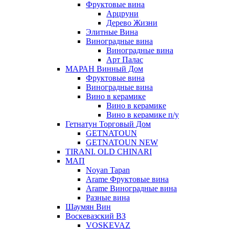
Фруктовые вина
Арцруни
Дерево Жизни
Элитные Вина
Виноградные вина
Виноградные вина
Арт Палас
МАРАН Винный Дом
Фруктовые вина
Виноградные вина
Вино в керамике
Вино в керамике
Вино в керамике п/у
Гетнатун Торговый Дом
GETNATOUN
GETNATOUN NEW
TIRANI. OLD CHINARI
МАП
Noyan Tapan
Arame Фруктовые вина
Arame Виноградные вина
Разные вина
Шаумян Вин
Воскевазский ВЗ
VOSKEVAZ