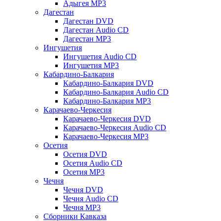
Адыгея MP3
Дагестан
Дагестан DVD
Дагестан Audio CD
Дагестан MP3
Ингушетия
Ингушетия Audio CD
Ингушетия MP3
Кабардино-Балкария
Кабардино-Балкария DVD
Кабардино-Балкария Audio CD
Кабардино-Балкария MP3
Карачаево-Черкесия
Карачаево-Черкесия DVD
Карачаево-Черкесия Audio CD
Карачаево-Черкесия MP3
Осетия
Осетия DVD
Осетия Audio CD
Осетия MP3
Чечня
Чечня DVD
Чечня Audio CD
Чечня MP3
Сборники Кавказа