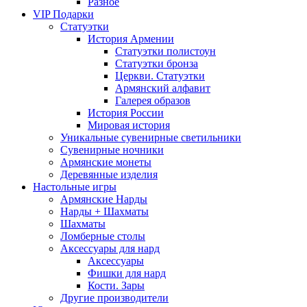
Разное
VIP Подарки
Статуэтки
История Армении
Статуэтки полистоун
Статуэтки бронза
Церкви. Статуэтки
Армянский алфавит
Галерея образов
История России
Мировая история
Уникальные сувенирные светильники
Сувенирные ночники
Армянские монеты
Деревянные изделия
Настольные игры
Армянские Нарды
Нарды + Шахматы
Шахматы
Ломберные столы
Аксессуары для нард
Аксессуары
Фишки для нард
Кости. Зары
Другие производители