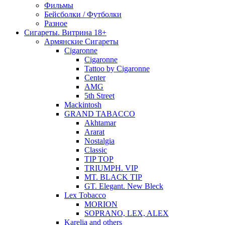
Фильмы
Бейсболки / Футболки
Разное
Сигареты. Витрина 18+
Армянские Сигареты
Cigaronne
Cigaronne
Tattoo by Cigaronne
Center
AMG
5th Street
Mackintosh
GRAND TABACCO
Akhtamar
Ararat
Nostalgia
Classic
TIP TOP
TRIUMPH. VIP
MT. BLACK TIP
GT. Elegant. New Bleck
Lex Tobacco
MORION
SOPRANO, LEX, ALEX
Karelia and others