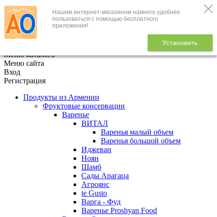
Нашим интернет-магазином намного удобнее
+7 (495) 646-888-1
пользоваться с помощью бесплатного
приложения!
В корзине
0
товаров
Установить
x
Меню каталога
Меню сайта
Вход
Регистрация
Продукты из Армении
Фруктовые консервации
Варенье
ВИТАЛ
Варенья малый объем
Варенья большой объем
Иджеван
Ноян
Шамб
Сады Арагаца
Агроянс
te Gusto
Варга - Фуд
Варенье Proshyan Food