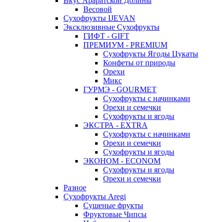
Вкус Араратской Долины
Весовой
Сухофрукты IJEVAN
Эксклюзивные Сухофрукты
ГИФТ - GIFT
ПРЕМИУМ - PREMIUM
Сухофрукты Ягоды Цукаты
Конфеты от природы
Орехи
Микс
ГУРМЭ - GOURMET
Сухофрукты с начинками
Орехи и семечки
Сухофрукты и ягоды
ЭКСТРА - EXTRA
Сухофрукты с начинками
Орехи и семечки
Сухофрукты и ягоды
ЭКОНОМ - ECONOM
Сухофрукты и ягоды
Орехи и семечки
Разное
Сухофрукты Aregi
Сушеные фрукты
Фруктовые Чипсы