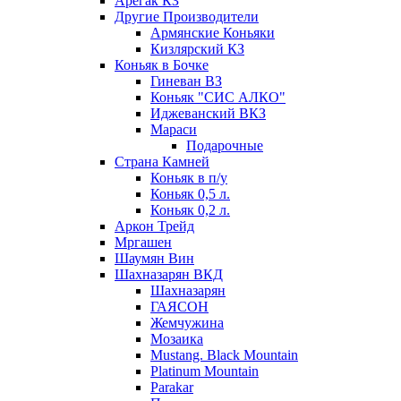
Арегак КЗ
Другие Производители
Армянские Коньяки
Кизлярский КЗ
Коньяк в Бочке
Гиневан ВЗ
Коньяк "СИС АЛКО"
Иджеванский ВКЗ
Мараси
Подарочные
Страна Камней
Коньяк в п/у
Коньяк 0,5 л.
Коньяк 0,2 л.
Аркон Трейд
Мргашен
Шаумян Вин
Шахназарян ВКД
Шахназарян
ГАЯСОН
Жемчужина
Мозаика
Mustang. Black Mountain
Platinum Mountain
Parakar