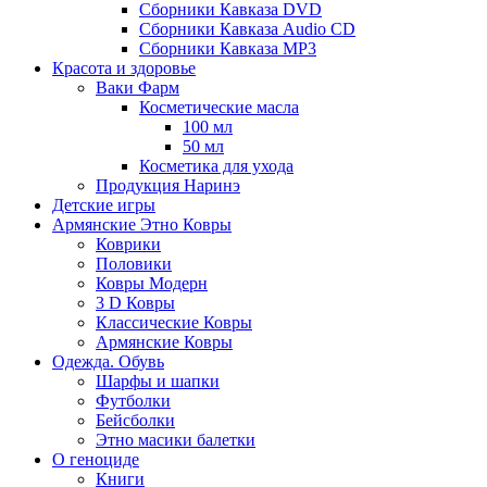
Сборники Кавказа DVD
Сборники Кавказа Audio CD
Сборники Кавказа MP3
Красота и здоровье
Ваки Фарм
Косметические масла
100 мл
50 мл
Косметика для ухода
Продукция Наринэ
Детские игры
Армянские Этно Ковры
Коврики
Половики
Ковры Модерн
3 D Ковры
Классические Ковры
Армянские Ковры
Одежда. Обувь
Шарфы и шапки
Футболки
Бейсболки
Этно масики балетки
О геноциде
Книги