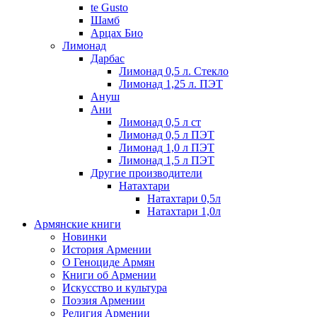
te Gusto
Шамб
Арцах Био
Лимонад
Дарбас
Лимонад 0,5 л. Стекло
Лимонад 1,25 л. ПЭТ
Ануш
Ани
Лимонад 0,5 л ст
Лимонад 0,5 л ПЭТ
Лимонад 1,0 л ПЭТ
Лимонад 1,5 л ПЭТ
Другие производители
Натахтари
Натахтари 0,5л
Натахтари 1,0л
Армянские книги
Новинки
История Армении
О Геноциде Армян
Книги об Армении
Иcкусство и культура
Поэзия Армении
Религия Армении