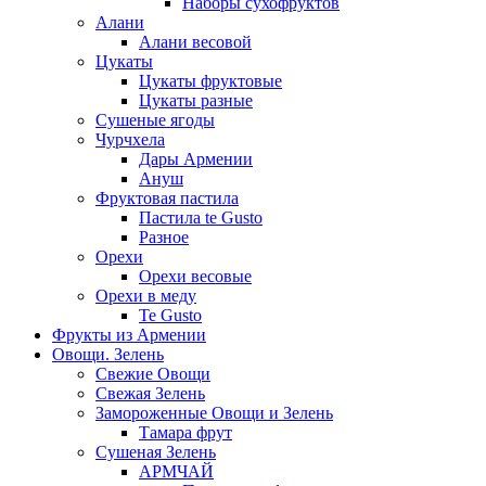
Наборы сухофруктов
Алани
Алани весовой
Цукаты
Цукаты фруктовые
Цукаты разные
Сушеные ягоды
Чурчхела
Дары Армении
Ануш
Фруктовая пастила
Пастила te Gusto
Разное
Орехи
Орехи весовые
Орехи в меду
Te Gusto
Фрукты из Армении
Овощи. Зелень
Свежие Овощи
Свежая Зелень
Замороженные Овощи и Зелень
Тамара фрут
Сушеная Зелень
АРМЧАЙ