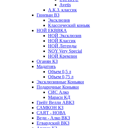
Avetis
А.К.З. классик
Гиневан ВЗ
Эксклюзив
Классический коньяк
НОЙ ЕКВВКА
НОЙ Эксклюзив
НОЙ Классик
НОЙ Легенды
NOY Very Speсial
НОЙ Кремлин
Оганян КЗ
Мадатовъ
Объем 0,5 л
Объем 0,75 л
Эксклюзивные Коньяки
Подарочные Коньяки
СИС Алко
Мараси КД
Грейт Велли АВКЗ
САМКОН КЗ
САЯТ - НОВА
Веди - Алко ВКЗ
Егвардский ВКЗ