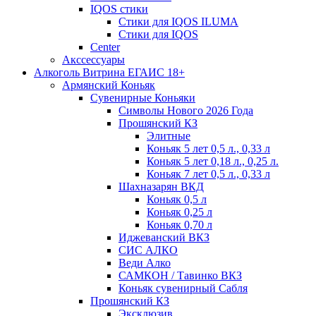
IQOS стики
Стики для IQOS ILUMA
Стики для IQOS
Сenter
Акссессуары
Алкоголь Витрина ЕГАИС 18+
Армянский Коньяк
Сувенирные Коньяки
Символы Нового 2026 Года
Прошянский КЗ
Элитные
Коньяк 5 лет 0,5 л., 0,33 л
Коньяк 5 лет 0,18 л., 0,25 л.
Коньяк 7 лет 0,5 л., 0,33 л
Шахназарян ВКД
Коньяк 0,5 л
Коньяк 0,25 л
Коньяк 0,70 л
Иджеванский ВКЗ
СИС АЛКО
Веди Алко
САМКОН / Тавинко ВКЗ
Коньяк сувенирный Сабля
Прошянский КЗ
Эксклюзив