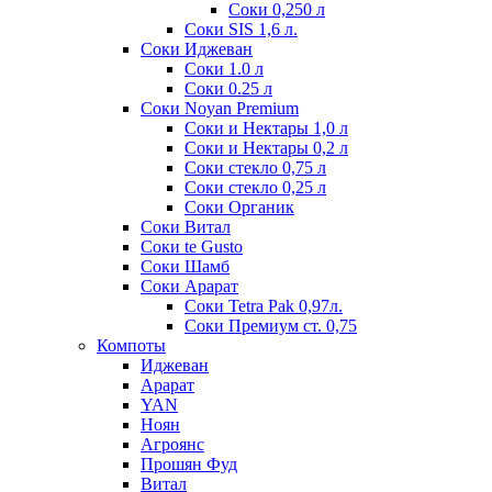
Соки 0,250 л
Соки SIS 1,6 л.
Соки Иджеван
Соки 1.0 л
Соки 0.25 л
Соки Noyan Premium
Соки и Нектары 1,0 л
Соки и Нектары 0,2 л
Соки стекло 0,75 л
Соки стекло 0,25 л
Соки Органик
Соки Витал
Соки te Gusto
Соки Шамб
Соки Арарат
Соки Tetra Pak 0,97л.
Соки Премиум ст. 0,75
Компоты
Иджеван
Арарат
YAN
Ноян
Агроянс
Прошян Фуд
Витал