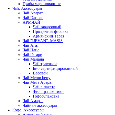
Грибы маринованные
Чай. Аксессуары
Чай Арарат
Чай Darman
АРМЧАЙ
Чай заварочный
Прозрачная фасовка
Армянский Тараз
Чай "IJEVAN". MASIS
Чай Агат
Чай Нане
Чай Гюмри
Чай Манана
Чай травяной
Био-сертифицированный
Весовой
Чай Meron berry
Чай Мега Арарат
Чай в пакете
Фильтр-пакетики
Гофроупаковка
Чай Амарас
Чайные аксессуары
Кофе. Аксессуары
Армянский кофе