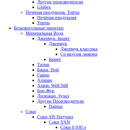
Другие производители
Globex
Печёная продукция. Торты
Печёная продукция
Торты
Безалкогольные напитки
Минеральная Вода
Джермук. Бюрег
Джермук
Джермук классика
Со вкусом лимона
Бюрег
Татни
Бжни. Ной
Гарни
Апаран
Ararat. Well Still
Бон Жур
Дилижан. Зулал
Другие Производители
Dausuz
Соки
Соки SIS Натурал
Соки YAN
Соки 0,930 л