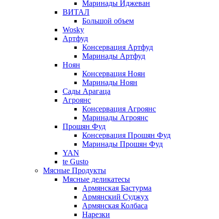
Маринады Иджеван
ВИТАЛ
Большой объем
Wosky
Артфуд
Консервация Артфуд
Маринады Артфуд
Ноян
Консервация Ноян
Маринады Ноян
Сады Арагаца
Агроянс
Консервация Агроянс
Маринады Агроянс
Прошян Фуд
Консервация Прошян Фуд
Маринады Прошян Фуд
YAN
te Gusto
Мясные Продукты
Мясные деликатесы
Армянская Бастурма
Армянский Суджух
Армянская Колбаса
Нарезки