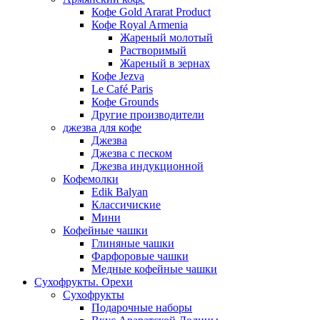
Кофе Gold Ararat Product
Кофе Royal Armenia
Жареный молотый
Растворимый
Жареный в зернах
Кофе Jezva
Le Café Paris
Кофе Grounds
Другие производители
джезва для кофе
Джезва
Джезва с песком
Джезва индукционной
Кофемолки
Edik Balyan
Классичиские
Мини
Кофейные чашки
Глиняные чашки
Фарфоровые чашки
Медные кофейные чашки
Сухофрукты. Орехи
Сухофрукты
Подарочные наборы