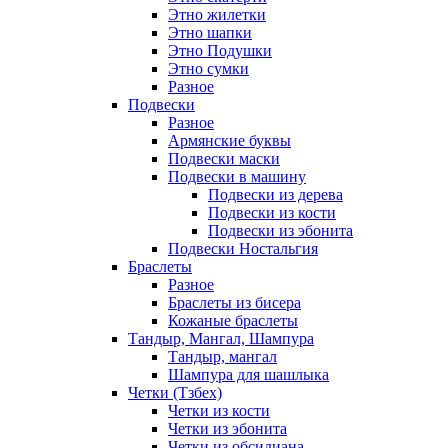
Этно жилетки
Этно шапки
Этно Подушки
Этно сумки
Разное
Подвески
Разное
Армянские буквы
Подвески маски
Подвески в машину
Подвески из дерева
Подвески из кости
Подвески из эбонита
Подвески Ностальгия
Браслеты
Разное
Браслеты из бисера
Кожаные браслеты
Тандыр, Мангал, Шампура
Тандыр, мангал
Шампура для шашлыка
Четки (Тзбех)
Четки из кости
Четки из эбонита
Четки из обсидиана