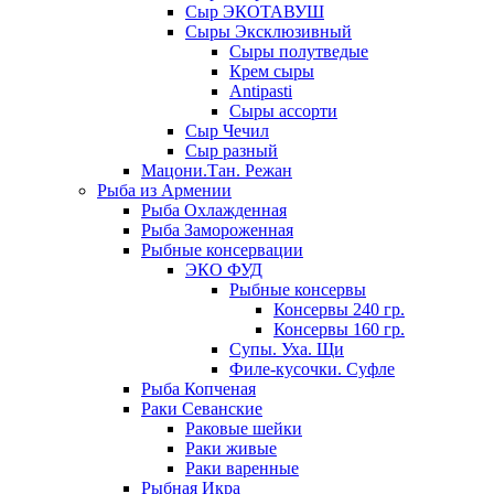
Сыр ЭКОТАВУШ
Сыры Эксклюзивный
Сыры полутведые
Крем сыры
Antipasti
Сыры ассорти
Сыр Чечил
Сыр разный
Мацони.Тан. Режан
Рыба из Армении
Рыба Охлажденная
Рыба Замороженная
Рыбные консервации
ЭКО ФУД
Рыбные консервы
Консервы 240 гр.
Консервы 160 гр.
Супы. Уха. Щи
Филе-кусочки. Суфле
Рыба Копченая
Раки Севанские
Раковые шейки
Раки живые
Раки варенные
Рыбная Икра