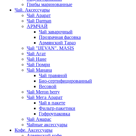
Грибы маринованные
Чай. Аксессуары
Чай Арарат
Чай Darman
АРМЧАЙ
Чай заварочный
Прозрачная фасовка
Армянский Тараз
Чай "IJEVAN". MASIS
Чай Агат
Чай Нане
Чай Гюмри
Чай Манана
Чай травяной
Био-сертифицированный
Весовой
Чай Meron berry
Чай Мега Арарат
Чай в пакете
Фильтр-пакетики
Гофроупаковка
Чай Амарас
Чайные аксессуары
Кофе. Аксессуары
Армянский кофе