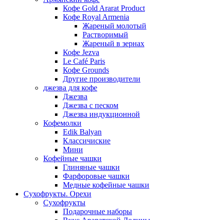
Кофе Gold Ararat Product
Кофе Royal Armenia
Жареный молотый
Растворимый
Жареный в зернах
Кофе Jezva
Le Café Paris
Кофе Grounds
Другие производители
джезва для кофе
Джезва
Джезва с песком
Джезва индукционной
Кофемолки
Edik Balyan
Классичиские
Мини
Кофейные чашки
Глиняные чашки
Фарфоровые чашки
Медные кофейные чашки
Сухофрукты. Орехи
Сухофрукты
Подарочные наборы