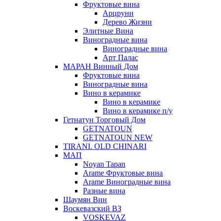
Фруктовые вина
Арцруни
Дерево Жизни
Элитные Вина
Виноградные вина
Виноградные вина
Арт Палас
МАРАН Винный Дом
Фруктовые вина
Виноградные вина
Вино в керамике
Вино в керамике
Вино в керамике п/у
Гетнатун Торговый Дом
GETNATOUN
GETNATOUN NEW
TIRANI. OLD CHINARI
МАП
Noyan Tapan
Arame Фруктовые вина
Arame Виноградные вина
Разные вина
Шаумян Вин
Воскевазский ВЗ
VOSKEVAZ