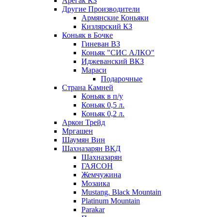
Арегак КЗ
Другие Производители
Армянские Коньяки
Кизлярский КЗ
Коньяк в Бочке
Гиневан ВЗ
Коньяк "СИС АЛКО"
Иджеванский ВКЗ
Мараси
Подарочные
Страна Камней
Коньяк в п/у
Коньяк 0,5 л.
Коньяк 0,2 л.
Аркон Трейд
Мргашен
Шаумян Вин
Шахназарян ВКД
Шахназарян
ГАЯСОН
Жемчужина
Мозаика
Mustang. Black Mountain
Platinum Mountain
Parakar