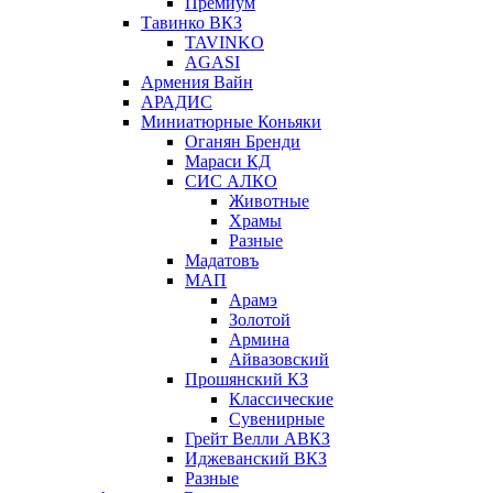
Премиум
Тавинко ВКЗ
TAVINKO
AGASI
Армения Вайн
АРАДИС
Миниатюрные Коньяки
Оганян Бренди
Мараси КД
СИС АЛКО
Животные
Храмы
Разные
Мадатовъ
МАП
Арамэ
Золотой
Армина
Айвазовский
Прошянский КЗ
Классические
Сувенирные
Грейт Велли АВКЗ
Иджеванский ВКЗ
Разные