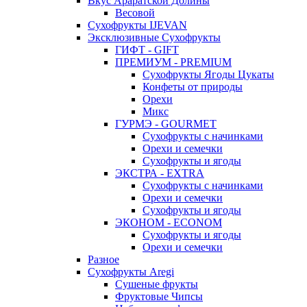
Вкус Араратской Долины
Весовой
Сухофрукты IJEVAN
Эксклюзивные Сухофрукты
ГИФТ - GIFT
ПРЕМИУМ - PREMIUM
Сухофрукты Ягоды Цукаты
Конфеты от природы
Орехи
Микс
ГУРМЭ - GOURMET
Сухофрукты с начинками
Орехи и семечки
Сухофрукты и ягоды
ЭКСТРА - EXTRA
Сухофрукты с начинками
Орехи и семечки
Сухофрукты и ягоды
ЭКОНОМ - ECONOM
Сухофрукты и ягоды
Орехи и семечки
Разное
Сухофрукты Aregi
Сушеные фрукты
Фруктовые Чипсы