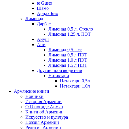
te Gusto
Шамб
Арцах Био
Лимонад
Дарбас
Лимонад 0,5 л. Стекло
Лимонад 1,25 л. ПЭТ
Ануш
Ани
Лимонад 0,5 л ст
Лимонад 0,5 л ПЭТ
Лимонад 1,0 л ПЭТ
Лимонад 1,5 л ПЭТ
Другие производители
Натахтари
Натахтари 0,5л
Натахтари 1,0л
Армянские книги
Новинки
История Армении
О Геноциде Армян
Книги об Армении
Иcкусство и культура
Поэзия Армении
Религия Армении