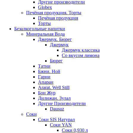
Другие производители
Globex
Печёная продукция. Торты
Печёная продукция
Торты
Безалкогольные напитки
Минеральная Вода
Джермук. Бюрег
Джермук
Джермук классика
Со вкусом лимона
Бюрег
Татни
Бжни. Ной
Гарни
Апаран
Ararat. Well Still
Бон Жур
Дилижан. Зулал
Другие Производители
Dausuz
Соки
Соки SIS Натурал
Соки YAN
Соки 0,930 л