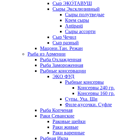
Сыр ЭКОТАВУШ
Сыры Эксклюзивный
Сыры полутведые
Крем сыры
Antipasti
Сыры ассорти
Сыр Чечил
Сыр разный
Мацони.Тан. Режан
Рыба из Армении
Рыба Охлажденная
Рыба Замороженная
Рыбные консервации
ЭКО ФУД
Рыбные консервы
Консервы 240 гр.
Консервы 160 гр.
Супы. Уха. Щи
Филе-кусочки. Суфле
Рыба Копченая
Раки Севанские
Раковые шейки
Раки живые
Раки варенные
Рыбная Икра