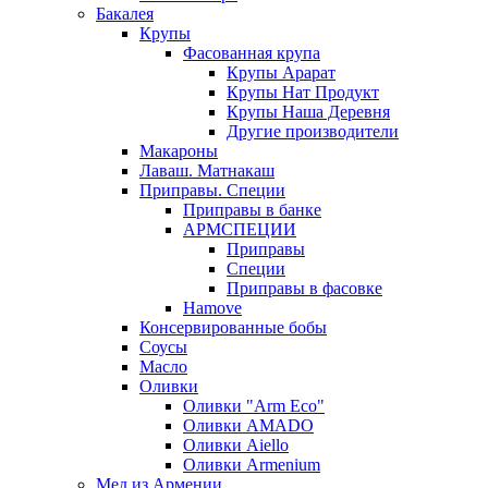
Бакалея
Крупы
Фасованная крупа
Крупы Арарат
Крупы Нат Продукт
Крупы Наша Деревня
Другие производители
Макароны
Лаваш. Матнакаш
Приправы. Специи
Приправы в банке
АРМСПЕЦИИ
Приправы
Специи
Приправы в фасовке
Hamove
Консервированные бобы
Соусы
Масло
Оливки
Оливки "Arm Eco"
Оливки AMADO
Оливки Aiello
Оливки Armenium
Мед из Армении