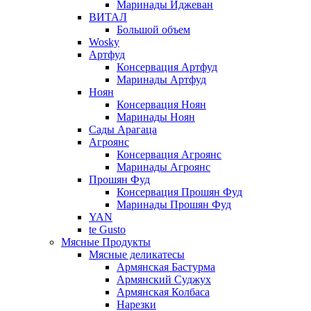
Маринады Иджеван
ВИТАЛ
Большой объем
Wosky
Артфуд
Консервация Артфуд
Маринады Артфуд
Ноян
Консервация Ноян
Маринады Ноян
Сады Арагаца
Агроянс
Консервация Агроянс
Маринады Агроянс
Прошян Фуд
Консервация Прошян Фуд
Маринады Прошян Фуд
YAN
te Gusto
Мясные Продукты
Мясные деликатесы
Армянская Бастурма
Армянский Суджух
Армянская Колбаса
Нарезки