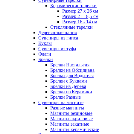
Сувенирные тарелки
Керамические тарелки
Размер 27 х 26 см
Размер 21-18,5 см
Размер 16 - 14 см
Стеклянные тарелки
Деревянные панно
Сувениры из гипса
Куклы
Сувениры из туфа
Флаги
Брелки
Брелки Настальгия
Брелки из Обсидиана
Брелки для Водителя
Брелки с Буквами
Брелки из Дерева
Брелки из Керамики
Брелки Разные
Сувениры на магните
Разные магниты
Магниты резиновые
Магниты акриловые
Магниты закатные
Магниты керамические