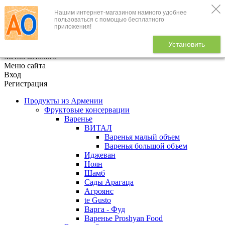
Нашим интернет-магазином намного удобнее
+7 (495) 646-888-1
пользоваться с помощью бесплатного
приложения!
В корзине
0
товаров
Установить
x
Меню каталога
Меню сайта
Вход
Регистрация
Продукты из Армении
Фруктовые консервации
Варенье
ВИТАЛ
Варенья малый объем
Варенья большой объем
Иджеван
Ноян
Шамб
Сады Арагаца
Агроянс
te Gusto
Варга - Фуд
Варенье Proshyan Food