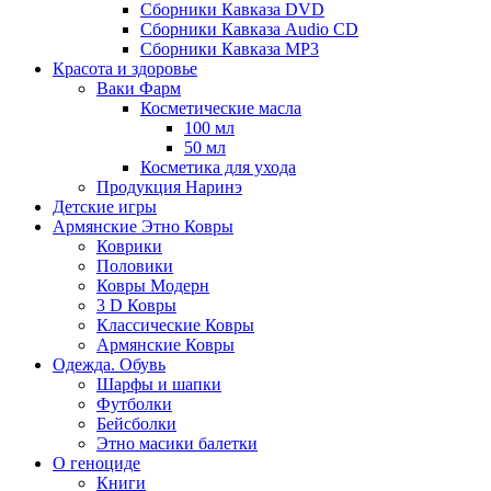
Сборники Кавказа DVD
Сборники Кавказа Audio CD
Сборники Кавказа MP3
Красота и здоровье
Ваки Фарм
Косметические масла
100 мл
50 мл
Косметика для ухода
Продукция Наринэ
Детские игры
Армянские Этно Ковры
Коврики
Половики
Ковры Модерн
3 D Ковры
Классические Ковры
Армянские Ковры
Одежда. Обувь
Шарфы и шапки
Футболки
Бейсболки
Этно масики балетки
О геноциде
Книги