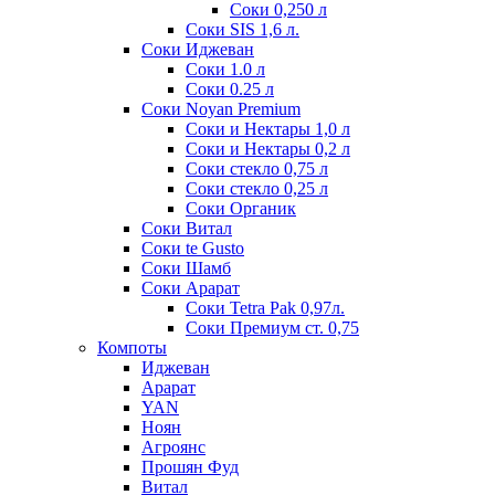
Соки 0,250 л
Соки SIS 1,6 л.
Соки Иджеван
Соки 1.0 л
Соки 0.25 л
Соки Noyan Premium
Соки и Нектары 1,0 л
Соки и Нектары 0,2 л
Соки стекло 0,75 л
Соки стекло 0,25 л
Соки Органик
Соки Витал
Соки te Gusto
Соки Шамб
Соки Арарат
Соки Tetra Pak 0,97л.
Соки Премиум ст. 0,75
Компоты
Иджеван
Арарат
YAN
Ноян
Агроянс
Прошян Фуд
Витал