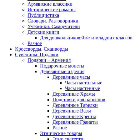
Армянские классики
Исторические романы
Публицистика
Словари. Разговорники
Учебники. Самоучители
Детские книги
Для дошкольников<br> и младших классов
Разное
Кроссворды. Сканворды
Сувениры. Подарки
Подарки – Армения
Подарочные монеты
Деревянные изделия
Деревянные часы
Часы настольные
Часы настенные
Деревянные Храмы
Подставки для напитков
Деревянные Тарелки
Деревянные Вазы
Деревянные Кресты
Деревянные Гранаты
Разное
Этнические товары
Этно скатерти