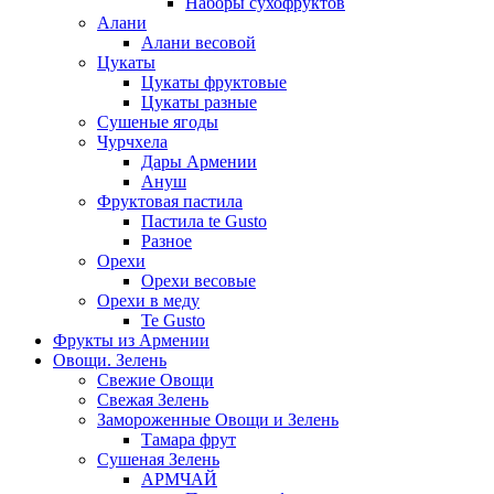
Наборы сухофруктов
Алани
Алани весовой
Цукаты
Цукаты фруктовые
Цукаты разные
Сушеные ягоды
Чурчхела
Дары Армении
Ануш
Фруктовая пастила
Пастила te Gusto
Разное
Орехи
Орехи весовые
Орехи в меду
Te Gusto
Фрукты из Армении
Овощи. Зелень
Свежие Овощи
Свежая Зелень
Замороженные Овощи и Зелень
Тамара фрут
Сушеная Зелень
АРМЧАЙ