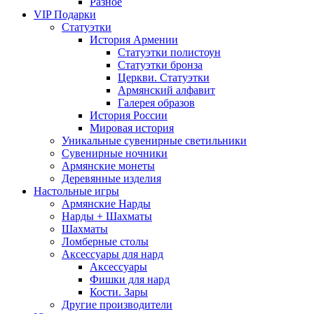
Разное
VIP Подарки
Статуэтки
История Армении
Статуэтки полистоун
Статуэтки бронза
Церкви. Статуэтки
Армянский алфавит
Галерея образов
История России
Мировая история
Уникальные сувенирные светильники
Сувенирные ночники
Армянские монеты
Деревянные изделия
Настольные игры
Армянские Нарды
Нарды + Шахматы
Шахматы
Ломберные столы
Аксессуары для нард
Аксессуары
Фишки для нард
Кости. Зары
Другие производители