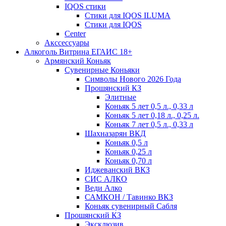
IQOS стики
Стики для IQOS ILUMA
Стики для IQOS
Сenter
Акссессуары
Алкоголь Витрина ЕГАИС 18+
Армянский Коньяк
Сувенирные Коньяки
Символы Нового 2026 Года
Прошянский КЗ
Элитные
Коньяк 5 лет 0,5 л., 0,33 л
Коньяк 5 лет 0,18 л., 0,25 л.
Коньяк 7 лет 0,5 л., 0,33 л
Шахназарян ВКД
Коньяк 0,5 л
Коньяк 0,25 л
Коньяк 0,70 л
Иджеванский ВКЗ
СИС АЛКО
Веди Алко
САМКОН / Тавинко ВКЗ
Коньяк сувенирный Сабля
Прошянский КЗ
Эксклюзив