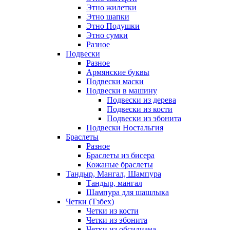
Этно жилетки
Этно шапки
Этно Подушки
Этно сумки
Разное
Подвески
Разное
Армянские буквы
Подвески маски
Подвески в машину
Подвески из дерева
Подвески из кости
Подвески из эбонита
Подвески Ностальгия
Браслеты
Разное
Браслеты из бисера
Кожаные браслеты
Тандыр, Мангал, Шампура
Тандыр, мангал
Шампура для шашлыка
Четки (Тзбех)
Четки из кости
Четки из эбонита
Четки из обсидиана