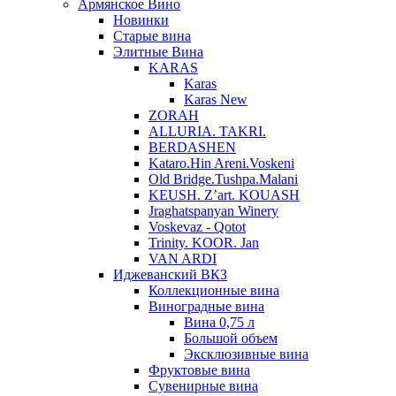
Армянское Вино
Новинки
Старые вина
Элитные Вина
KARAS
Karas
Karas New
ZORAH
ALLURIA. TAKRI.
BERDASHEN
Kataro.Hin Areni.Voskeni
Old Bridge.Tushpa.Malani
KEUSH. Z’art. KOUASH
Jraghatspanyan Winery
Voskevaz - Qotot
Trinity. KOOR. Jan
VAN ARDI
Иджеванский ВКЗ
Коллекционные вина
Виноградные вина
Вина 0,75 л
Большой объем
Эксклюзивные вина
Фруктовые вина
Cувенирные вина