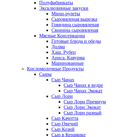
Полуфабрикаты
Эксклюзивные закуски
Мини-рулеты
Сыровяленая вырезка
Говядина сыровяленая
Свинина сыровяленая
Мясные Консервации
Готовые блюда и обеды
Долма
Хаш. Рубец
Ариса. Кавурма
Маринованные
Кисломолочные Продукты
Сыры
Сыр Чанах
Сыр Чанах в ведре
Сыр Чанах Экокат
Сыр Лори
Сыр Лори Премиум
Сыр Лори Экокат
Сыр Лори разный
Сыр Качотта
Сыр Овечий
Сыр Козий
Сыр в Керамике