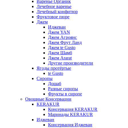
Варенье Органик
Лечебное варенье
Лечебный конфитюр
Фруктовое пюре
Джем
Иджеван
Джем YAN
Джем Агроянс
Джем Фрут Ланд
Джем te Gusto
Джем Шамб
Джем Ararat
Другие производители
Ягоды протёртые
te Gusto
Сиропы
Дошаб
Разные сиропы
Фрукты в сиропе
Овощные Консервации
KERAKUR
Консервация KERAKUR
Маринады KERAKUR
Иджеван
Консервация Иджеван