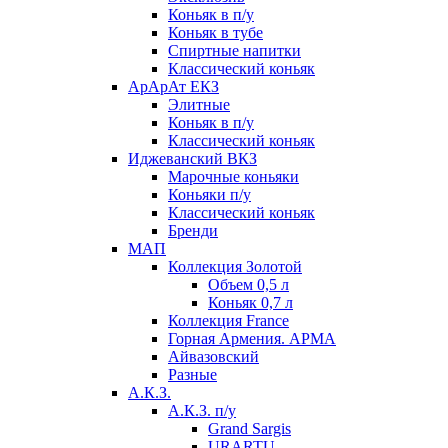
Коньяк в п/у
Коньяк в тубе
Спиртные напитки
Классический коньяк
АрАрАт ЕКЗ
Элитные
Коньяк в п/у
Классический коньяк
Иджеванский ВКЗ
Марочные коньяки
Коньяки п/у
Классический коньяк
Бренди
МАП
Коллекция Золотой
Объем 0,5 л
Коньяк 0,7 л
Коллекция France
Горная Армения. АРМА
Айвазовский
Разные
А.К.З.
А.К.З. п/у
Grand Sargis
URARTU