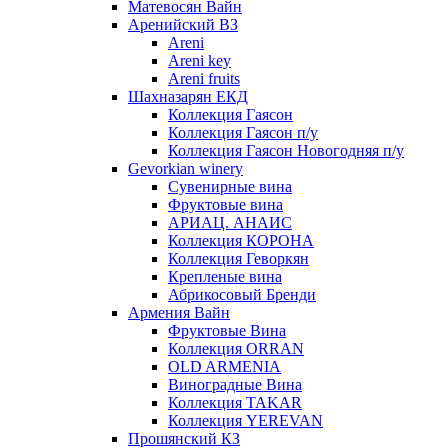
Матевосян Вайн
Аренийский ВЗ
Areni
Areni key
Areni fruits
Шахназарян ЕКД
Коллекция Гаясон
Коллекция Гаясон п/у
Коллекция Гаясон Новогодняя п/у
Gevorkian winery
Сувенирные вина
Фруктовые вина
АРИАЦ. АНАИС
Коллекция КОРОНА
Коллекция Геворкян
Крепленые вина
Абрикосовый Бренди
Армения Вайн
Фруктовые Вина
Коллекция ORRAN
OLD ARMENIA
Виноградные Вина
Коллекция TAKAR
Коллекция YEREVAN
Прошянский КЗ