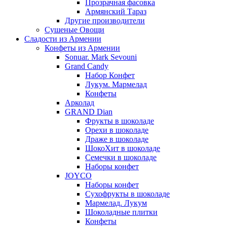
Прозрачная фасовка
Армянский Тараз
Другие производители
Сушеные Овощи
Сладости из Армении
Конфеты из Армении
Sonuar. Mark Sevouni
Grand Candy
Набор Конфет
Лукум. Мармелад
Конфеты
Арколад
GRAND Dian
Фрукты в шоколаде
Орехи в шоколаде
Драже в шоколаде
ШокоХит в шоколаде
Семечки в шоколаде
Наборы конфет
JOYCO
Наборы конфет
Сухофрукты в шоколаде
Мармелад. Лукум
Шоколадные плитки
Конфеты