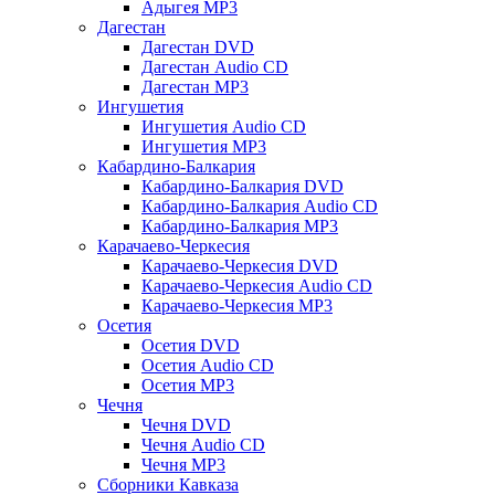
Адыгея MP3
Дагестан
Дагестан DVD
Дагестан Audio CD
Дагестан MP3
Ингушетия
Ингушетия Audio CD
Ингушетия MP3
Кабардино-Балкария
Кабардино-Балкария DVD
Кабардино-Балкария Audio CD
Кабардино-Балкария MP3
Карачаево-Черкесия
Карачаево-Черкесия DVD
Карачаево-Черкесия Audio CD
Карачаево-Черкесия MP3
Осетия
Осетия DVD
Осетия Audio CD
Осетия MP3
Чечня
Чечня DVD
Чечня Audio CD
Чечня MP3
Сборники Кавказа