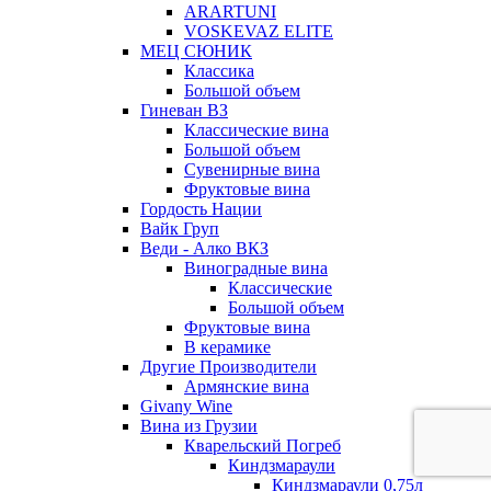
ARARTUNI
VOSKEVAZ ELITE
МЕЦ СЮНИК
Классика
Большой объем
Гиневан ВЗ
Классические вина
Большой объем
Сувенирные вина
Фруктовые вина
Гордость Нации
Вайк Груп
Веди - Алко ВКЗ
Виноградные вина
Классические
Большой объем
Фруктовые вина
В керамике
Другие Производители
Армянские вина
Givany Wine
Вина из Грузии
Кварельский Погреб
Киндзмараули
Киндзмараули 0,75л