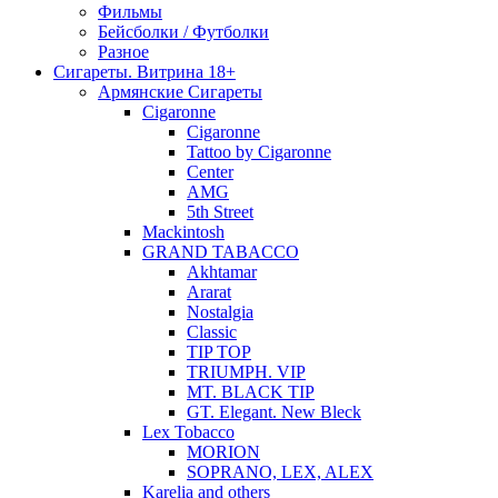
Фильмы
Бейсболки / Футболки
Разное
Сигареты. Витрина 18+
Армянские Сигареты
Cigaronne
Cigaronne
Tattoo by Cigaronne
Center
AMG
5th Street
Mackintosh
GRAND TABACCO
Akhtamar
Ararat
Nostalgia
Classic
TIP TOP
TRIUMPH. VIP
MT. BLACK TIP
GT. Elegant. New Bleck
Lex Tobacco
MORION
SOPRANO, LEX, ALEX
Karelia and others