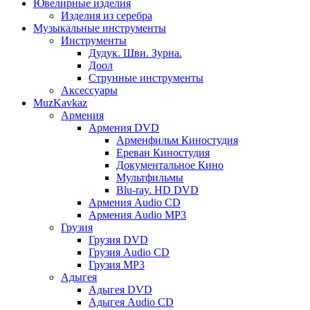
Ювелирные изделия
Изделия из серебра
Музыкальные инструменты
Инструменты
Дудук. Шви. Зурна.
Доол
Струнные инструменты
Аксессуары
MuzKavkaz
Армения
Армения DVD
Арменфильм Киностудия
Ереван Киностудия
Документальное Кино
Мультфильмы
Blu-ray. HD DVD
Армения Audio CD
Армения Audio MP3
Грузия
Грузия DVD
Грузия Audio CD
Грузия MP3
Адыгея
Адыгея DVD
Адыгея Audio CD