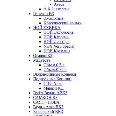
Avetis
А.К.З. классик
Гиневан ВЗ
Эксклюзив
Классический коньяк
НОЙ ЕКВВКА
НОЙ Эксклюзив
НОЙ Классик
НОЙ Легенды
NOY Very Speсial
НОЙ Кремлин
Оганян КЗ
Мадатовъ
Объем 0,5 л
Объем 0,75 л
Эксклюзивные Коньяки
Подарочные Коньяки
СИС Алко
Мараси КД
Грейт Велли АВКЗ
САМКОН КЗ
САЯТ - НОВА
Веди - Алко ВКЗ
Егвардский ВКЗ