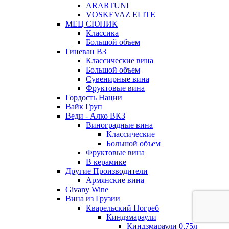
ARARTUNI
VOSKEVAZ ELITE
МЕЦ СЮНИК
Классика
Большой объем
Гиневан ВЗ
Классические вина
Большой объем
Сувенирные вина
Фруктовые вина
Гордость Нации
Вайк Груп
Веди - Алко ВКЗ
Виноградные вина
Классические
Большой объем
Фруктовые вина
В керамике
Другие Производители
Армянские вина
Givany Wine
Вина из Грузии
Кварельский Погреб
Киндзмараули
Киндзмараули 0,75л