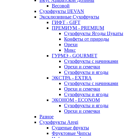
Вкус Араратской Долины
Весовой
Сухофрукты IJEVAN
Эксклюзивные Сухофрукты
ГИФТ - GIFT
ПРЕМИУМ - PREMIUM
Сухофрукты Ягоды Цукаты
Конфеты от природы
Орехи
Микс
ГУРМЭ - GOURMET
Сухофрукты с начинками
Орехи и семечки
Сухофрукты и ягоды
ЭКСТРА - EXTRA
Сухофрукты с начинками
Орехи и семечки
Сухофрукты и ягоды
ЭКОНОМ - ECONOM
Сухофрукты и ягоды
Орехи и семечки
Разное
Сухофрукты Aregi
Сушеные фрукты
Фруктовые Чипсы