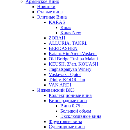
Армянское Вино
Новинки
Старые вина
Элитные Вина
KARAS
Karas
Karas New
ZORAH
ALLURIA. TAKRI.
BERDASHEN
Kataro.Hin Areni.Voskeni
Old Bridge.Tushpa.Malani
KEUSH. Z’art. KOUASH
Jraghatspanyan Winery
Voskevaz - Qotot
Trinity. KOOR. Jan
VAN ARDI
Иджеванский ВКЗ
Коллекционные вина
Виноградные вина
Вина 0,75 л
Большой объем
Эксклюзивные вина
Фруктовые вина
Cувенирные вина