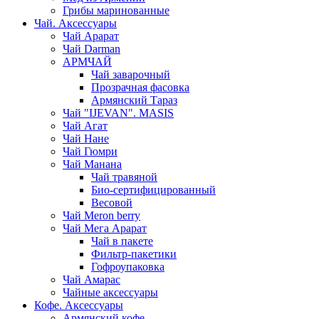
Грибы маринованные
Чай. Аксессуары
Чай Арарат
Чай Darman
АРМЧАЙ
Чай заварочный
Прозрачная фасовка
Армянский Тараз
Чай "IJEVAN". MASIS
Чай Агат
Чай Нане
Чай Гюмри
Чай Манана
Чай травяной
Био-сертифицированный
Весовой
Чай Meron berry
Чай Мега Арарат
Чай в пакете
Фильтр-пакетики
Гофроупаковка
Чай Амарас
Чайные аксессуары
Кофе. Аксессуары
Армянский кофе