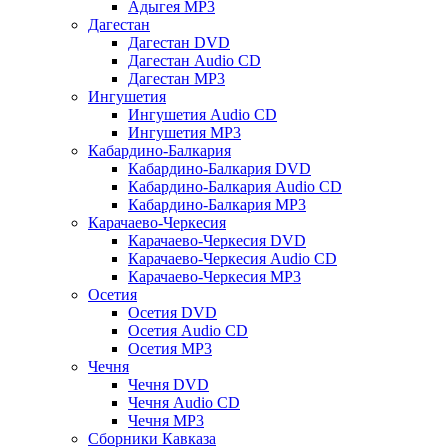
Адыгея MP3
Дагестан
Дагестан DVD
Дагестан Audio CD
Дагестан MP3
Ингушетия
Ингушетия Audio CD
Ингушетия MP3
Кабардино-Балкария
Кабардино-Балкария DVD
Кабардино-Балкария Audio CD
Кабардино-Балкария MP3
Карачаево-Черкесия
Карачаево-Черкесия DVD
Карачаево-Черкесия Audio CD
Карачаево-Черкесия MP3
Осетия
Осетия DVD
Осетия Audio CD
Осетия MP3
Чечня
Чечня DVD
Чечня Audio CD
Чечня MP3
Сборники Кавказа