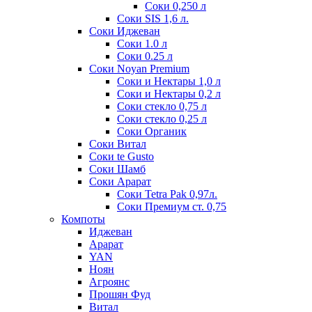
Соки 0,250 л
Соки SIS 1,6 л.
Соки Иджеван
Соки 1.0 л
Соки 0.25 л
Соки Noyan Premium
Соки и Нектары 1,0 л
Соки и Нектары 0,2 л
Соки стекло 0,75 л
Соки стекло 0,25 л
Соки Органик
Соки Витал
Соки te Gusto
Соки Шамб
Соки Арарат
Соки Tetra Pak 0,97л.
Соки Премиум ст. 0,75
Компоты
Иджеван
Арарат
YAN
Ноян
Агроянс
Прошян Фуд
Витал