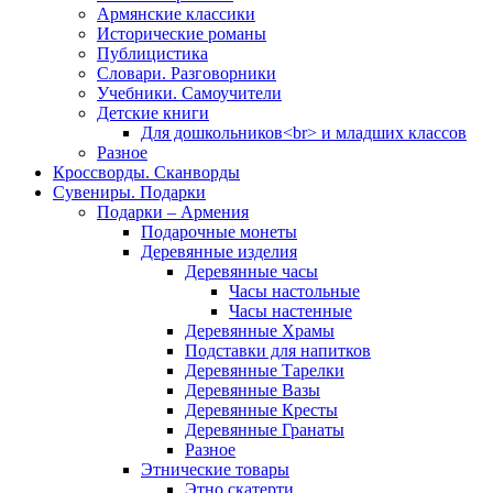
Армянские классики
Исторические романы
Публицистика
Словари. Разговорники
Учебники. Самоучители
Детские книги
Для дошкольников<br> и младших классов
Разное
Кроссворды. Сканворды
Сувениры. Подарки
Подарки – Армения
Подарочные монеты
Деревянные изделия
Деревянные часы
Часы настольные
Часы настенные
Деревянные Храмы
Подставки для напитков
Деревянные Тарелки
Деревянные Вазы
Деревянные Кресты
Деревянные Гранаты
Разное
Этнические товары
Этно скатерти