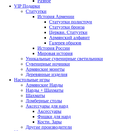
Разное
VIP Подарки
Статуэтки
История Армении
Статуэтки полистоун
Статуэтки бронза
Церкви. Статуэтки
Армянский алфавит
Галерея образов
История России
Мировая история
Уникальные сувенирные светильники
Сувенирные ночники
Армянские монеты
Деревянные изделия
Настольные игры
Армянские Нарды
Нарды + Шахматы
Шахматы
Ломберные столы
Аксессуары для нард
Аксессуары
Фишки для нард
Кости. Зары
Другие производители