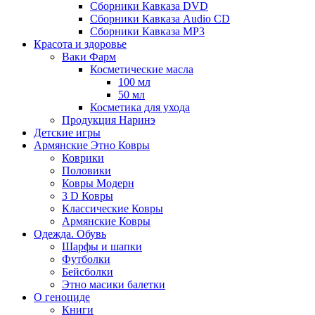
Сборники Кавказа DVD
Сборники Кавказа Audio CD
Сборники Кавказа MP3
Красота и здоровье
Ваки Фарм
Косметические масла
100 мл
50 мл
Косметика для ухода
Продукция Наринэ
Детские игры
Армянские Этно Ковры
Коврики
Половики
Ковры Модерн
3 D Ковры
Классические Ковры
Армянские Ковры
Одежда. Обувь
Шарфы и шапки
Футболки
Бейсболки
Этно масики балетки
О геноциде
Книги