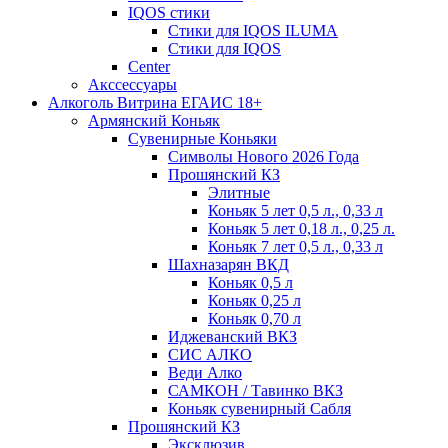
IQOS стики
Стики для IQOS ILUMA
Стики для IQOS
Сenter
Акссессуары
Алкоголь Витрина ЕГАИС 18+
Армянский Коньяк
Сувенирные Коньяки
Символы Нового 2026 Года
Прошянский КЗ
Элитные
Коньяк 5 лет 0,5 л., 0,33 л
Коньяк 5 лет 0,18 л., 0,25 л.
Коньяк 7 лет 0,5 л., 0,33 л
Шахназарян ВКД
Коньяк 0,5 л
Коньяк 0,25 л
Коньяк 0,70 л
Иджеванский ВКЗ
СИС АЛКО
Веди Алко
САМКОН / Тавинко ВКЗ
Коньяк сувенирный Сабля
Прошянский КЗ
Эксклюзив