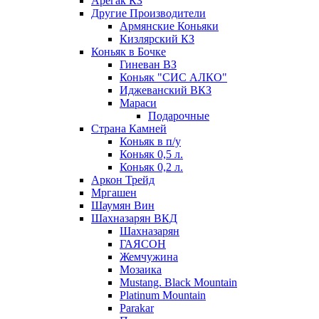
Арегак КЗ
Другие Производители
Армянские Коньяки
Кизлярский КЗ
Коньяк в Бочке
Гиневан ВЗ
Коньяк "СИС АЛКО"
Иджеванский ВКЗ
Мараси
Подарочные
Страна Камней
Коньяк в п/у
Коньяк 0,5 л.
Коньяк 0,2 л.
Аркон Трейд
Мргашен
Шаумян Вин
Шахназарян ВКД
Шахназарян
ГАЯСОН
Жемчужина
Мозаика
Mustang. Black Mountain
Platinum Mountain
Parakar