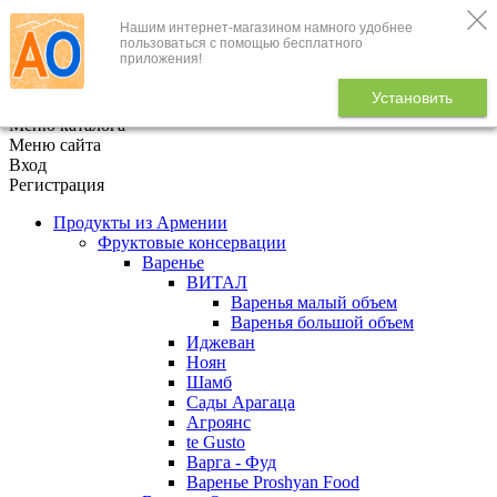
Нашим интернет-магазином намного удобнее
+7 (495) 646-888-1
пользоваться с помощью бесплатного
приложения!
В корзине
0
товаров
Установить
x
Меню каталога
Меню сайта
Вход
Регистрация
Продукты из Армении
Фруктовые консервации
Варенье
ВИТАЛ
Варенья малый объем
Варенья большой объем
Иджеван
Ноян
Шамб
Сады Арагаца
Агроянс
te Gusto
Варга - Фуд
Варенье Proshyan Food