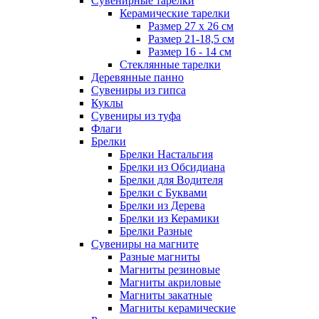
Сувенирные тарелки
Керамические тарелки
Размер 27 х 26 см
Размер 21-18,5 см
Размер 16 - 14 см
Стеклянные тарелки
Деревянные панно
Сувениры из гипса
Куклы
Сувениры из туфа
Флаги
Брелки
Брелки Настальгия
Брелки из Обсидиана
Брелки для Водителя
Брелки с Буквами
Брелки из Дерева
Брелки из Керамики
Брелки Разные
Сувениры на магните
Разные магниты
Магниты резиновые
Магниты акриловые
Магниты закатные
Магниты керамические