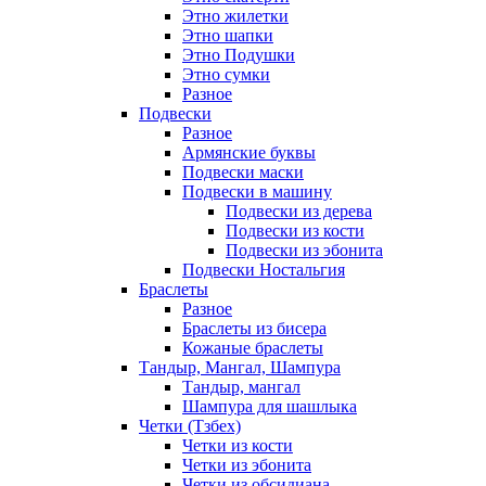
Этно жилетки
Этно шапки
Этно Подушки
Этно сумки
Разное
Подвески
Разное
Армянские буквы
Подвески маски
Подвески в машину
Подвески из дерева
Подвески из кости
Подвески из эбонита
Подвески Ностальгия
Браслеты
Разное
Браслеты из бисера
Кожаные браслеты
Тандыр, Мангал, Шампура
Тандыр, мангал
Шампура для шашлыка
Четки (Тзбех)
Четки из кости
Четки из эбонита
Четки из обсидиана