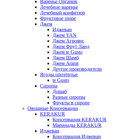
Варенье Органик
Лечебное варенье
Лечебный конфитюр
Фруктовое пюре
Джем
Иджеван
Джем YAN
Джем Агроянс
Джем Фрут Ланд
Джем te Gusto
Джем Шамб
Джем Ararat
Другие производители
Ягоды протёртые
te Gusto
Сиропы
Дошаб
Разные сиропы
Фрукты в сиропе
Овощные Консервации
KERAKUR
Консервация KERAKUR
Маринады KERAKUR
Иджеван
Консервация Иджеван