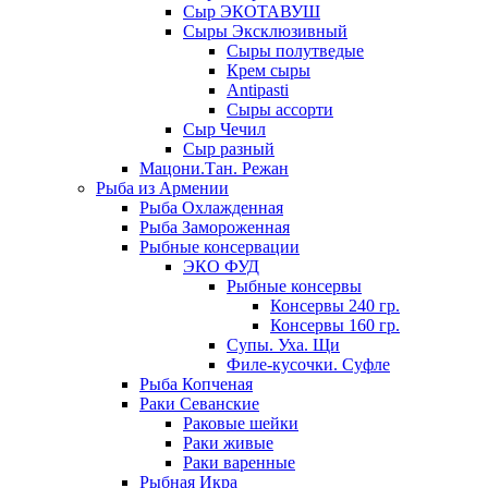
Сыр ЭКОТАВУШ
Сыры Эксклюзивный
Сыры полутведые
Крем сыры
Antipasti
Сыры ассорти
Сыр Чечил
Сыр разный
Мацони.Тан. Режан
Рыба из Армении
Рыба Охлажденная
Рыба Замороженная
Рыбные консервации
ЭКО ФУД
Рыбные консервы
Консервы 240 гр.
Консервы 160 гр.
Супы. Уха. Щи
Филе-кусочки. Суфле
Рыба Копченая
Раки Севанские
Раковые шейки
Раки живые
Раки варенные
Рыбная Икра