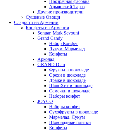
Прозрачная фасовка
Армянский Тараз
Другие производители
Сушеные Овощи
Сладости из Армении
Конфеты из Армении
Sonuar. Mark Sevouni
Grand Candy
Набор Конфет
Лукум. Мармелад
Конфеты
Арколад
GRAND Dian
Фрукты в шоколаде
Орехи в шоколаде
Драже в шоколаде
ШокоХит в шоколаде
Семечки в шоколаде
Наборы конфет
JOYCO
Наборы конфет
Сухофрукты в шоколаде
Мармелад. Лукум
Шоколадные плитки
Конфеты