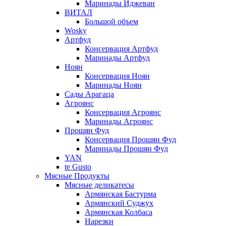
Маринады Иджеван
ВИТАЛ
Большой объем
Wosky
Артфуд
Консервация Артфуд
Маринады Артфуд
Ноян
Консервация Ноян
Маринады Ноян
Сады Арагаца
Агроянс
Консервация Агроянс
Маринады Агроянс
Прошян Фуд
Консервация Прошян Фуд
Маринады Прошян Фуд
YAN
te Gusto
Мясные Продукты
Мясные деликатесы
Армянская Бастурма
Армянский Суджух
Армянская Колбаса
Нарезки