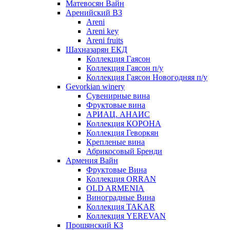
Матевосян Вайн
Аренийский ВЗ
Areni
Areni key
Areni fruits
Шахназарян ЕКД
Коллекция Гаясон
Коллекция Гаясон п/у
Коллекция Гаясон Новогодняя п/у
Gevorkian winery
Сувенирные вина
Фруктовые вина
АРИАЦ. АНАИС
Коллекция КОРОНА
Коллекция Геворкян
Крепленые вина
Абрикосовый Бренди
Армения Вайн
Фруктовые Вина
Коллекция ORRAN
OLD ARMENIA
Виноградные Вина
Коллекция TAKAR
Коллекция YEREVAN
Прошянский КЗ