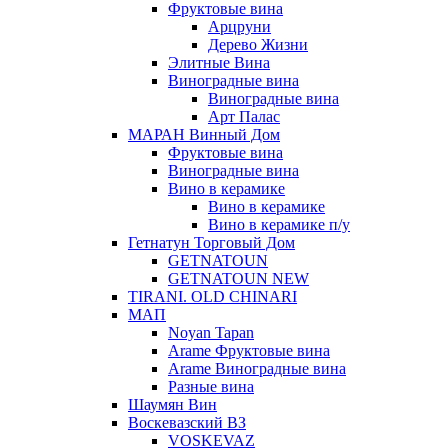
Фруктовые вина
Арцруни
Дерево Жизни
Элитные Вина
Виноградные вина
Виноградные вина
Арт Палас
МАРАН Винный Дом
Фруктовые вина
Виноградные вина
Вино в керамике
Вино в керамике
Вино в керамике п/у
Гетнатун Торговый Дом
GETNATOUN
GETNATOUN NEW
TIRANI. OLD CHINARI
МАП
Noyan Tapan
Arame Фруктовые вина
Arame Виноградные вина
Разные вина
Шаумян Вин
Воскевазский ВЗ
VOSKEVAZ