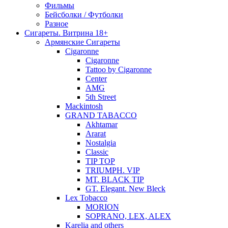
Фильмы
Бейсболки / Футболки
Разное
Сигареты. Витрина 18+
Армянские Сигареты
Cigaronne
Cigaronne
Tattoo by Cigaronne
Center
AMG
5th Street
Mackintosh
GRAND TABACCO
Akhtamar
Ararat
Nostalgia
Classic
TIP TOP
TRIUMPH. VIP
MT. BLACK TIP
GT. Elegant. New Bleck
Lex Tobacco
MORION
SOPRANO, LEX, ALEX
Karelia and others