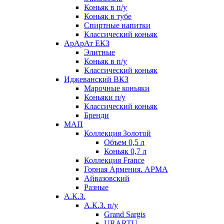
Коньяк в п/у
Коньяк в тубе
Спиртные напитки
Классический коньяк
АрАрАт ЕКЗ
Элитные
Коньяк в п/у
Классический коньяк
Иджеванский ВКЗ
Марочные коньяки
Коньяки п/у
Классический коньяк
Бренди
МАП
Коллекция Золотой
Объем 0,5 л
Коньяк 0,7 л
Коллекция France
Горная Армения. АРМА
Айвазовский
Разные
А.К.З.
А.К.З. п/у
Grand Sargis
URARTU