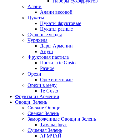
Наборы сухофруктов
Алани
Алани весовой
Цукаты
Цукаты фруктовые
Цукаты разные
Сушеные ягоды
Чурчхела
Дары Армении
Ануш
Фруктовая пастила
Пастила te Gusto
Разное
Орехи
Орехи весовые
Орехи в меду
Te Gusto
Фрукты из Армении
Овощи. Зелень
Свежие Овощи
Свежая Зелень
Замороженные Овощи и Зелень
Тамара фрут
Сушеная Зелень
АРМЧАЙ