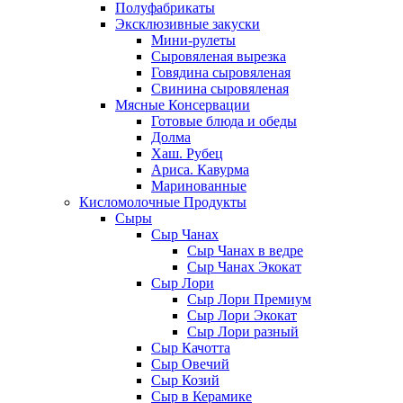
Полуфабрикаты
Эксклюзивные закуски
Мини-рулеты
Сыровяленая вырезка
Говядина сыровяленая
Свинина сыровяленая
Мясные Консервации
Готовые блюда и обеды
Долма
Хаш. Рубец
Ариса. Кавурма
Маринованные
Кисломолочные Продукты
Сыры
Сыр Чанах
Сыр Чанах в ведре
Сыр Чанах Экокат
Сыр Лори
Сыр Лори Премиум
Сыр Лори Экокат
Сыр Лори разный
Сыр Качотта
Сыр Овечий
Сыр Козий
Сыр в Керамике