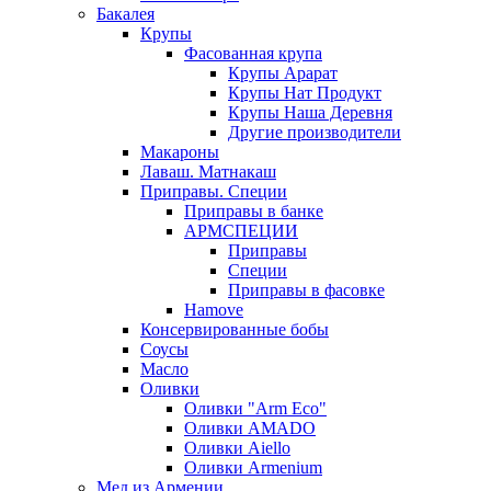
Бакалея
Крупы
Фасованная крупа
Крупы Арарат
Крупы Нат Продукт
Крупы Наша Деревня
Другие производители
Макароны
Лаваш. Матнакаш
Приправы. Специи
Приправы в банке
АРМСПЕЦИИ
Приправы
Специи
Приправы в фасовке
Hamove
Консервированные бобы
Соусы
Масло
Оливки
Оливки "Arm Eco"
Оливки AMADO
Оливки Aiello
Оливки Armenium
Мед из Армении