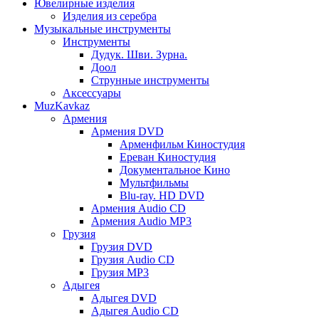
Ювелирные изделия
Изделия из серебра
Музыкальные инструменты
Инструменты
Дудук. Шви. Зурна.
Доол
Струнные инструменты
Аксессуары
MuzKavkaz
Армения
Армения DVD
Арменфильм Киностудия
Ереван Киностудия
Документальное Кино
Мультфильмы
Blu-ray. HD DVD
Армения Audio CD
Армения Audio MP3
Грузия
Грузия DVD
Грузия Audio CD
Грузия MP3
Адыгея
Адыгея DVD
Адыгея Audio CD