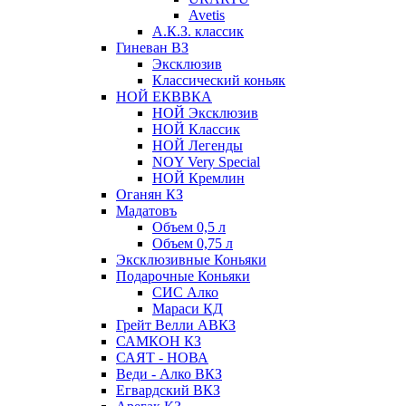
Avetis
А.К.З. классик
Гиневан ВЗ
Эксклюзив
Классический коньяк
НОЙ ЕКВВКА
НОЙ Эксклюзив
НОЙ Классик
НОЙ Легенды
NOY Very Speсial
НОЙ Кремлин
Оганян КЗ
Мадатовъ
Объем 0,5 л
Объем 0,75 л
Эксклюзивные Коньяки
Подарочные Коньяки
СИС Алко
Мараси КД
Грейт Велли АВКЗ
САМКОН КЗ
САЯТ - НОВА
Веди - Алко ВКЗ
Егвардский ВКЗ