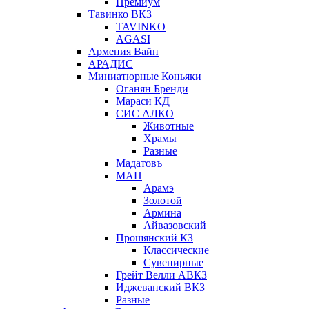
Премиум
Тавинко ВКЗ
TAVINKO
AGASI
Армения Вайн
АРАДИС
Миниатюрные Коньяки
Оганян Бренди
Мараси КД
СИС АЛКО
Животные
Храмы
Разные
Мадатовъ
МАП
Арамэ
Золотой
Армина
Айвазовский
Прошянский КЗ
Классические
Сувенирные
Грейт Велли АВКЗ
Иджеванский ВКЗ
Разные