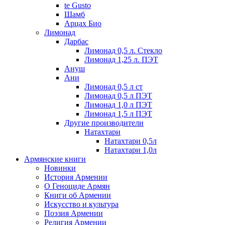
te Gusto
Шамб
Арцах Био
Лимонад
Дарбас
Лимонад 0,5 л. Стекло
Лимонад 1,25 л. ПЭТ
Ануш
Ани
Лимонад 0,5 л ст
Лимонад 0,5 л ПЭТ
Лимонад 1,0 л ПЭТ
Лимонад 1,5 л ПЭТ
Другие производители
Натахтари
Натахтари 0,5л
Натахтари 1,0л
Армянские книги
Новинки
История Армении
О Геноциде Армян
Книги об Армении
Иcкусство и культура
Поэзия Армении
Религия Армении