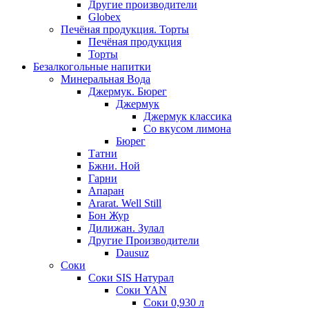
Другие производители
Globex
Печёная продукция. Торты
Печёная продукция
Торты
Безалкогольные напитки
Минеральная Вода
Джермук. Бюрег
Джермук
Джермук классика
Со вкусом лимона
Бюрег
Татни
Бжни. Ной
Гарни
Апаран
Ararat. Well Still
Бон Жур
Дилижан. Зулал
Другие Производители
Dausuz
Соки
Соки SIS Натурал
Соки YAN
Соки 0,930 л