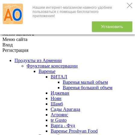
Нашим интернет-магазином намного удобнее
+7 (495) 646-888-1
пользоваться с помощью бесплатного
приложения!
В корзине
0
товаров
Установить
x
Меню каталога
Меню сайта
Вход
Регистрация
Продукты из Армении
Фруктовые консервации
Варенье
ВИТАЛ
Варенья малый объем
Варенья большой объем
Иджеван
Ноян
Шамб
Сады Арагаца
Агроянс
te Gusto
Варга - Фуд
Варенье Proshyan Food