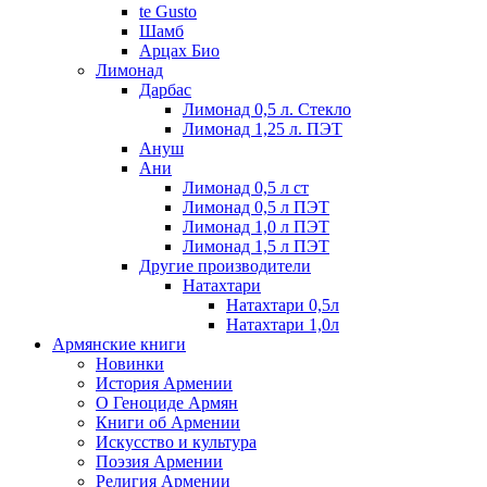
te Gusto
Шамб
Арцах Био
Лимонад
Дарбас
Лимонад 0,5 л. Стекло
Лимонад 1,25 л. ПЭТ
Ануш
Ани
Лимонад 0,5 л ст
Лимонад 0,5 л ПЭТ
Лимонад 1,0 л ПЭТ
Лимонад 1,5 л ПЭТ
Другие производители
Натахтари
Натахтари 0,5л
Натахтари 1,0л
Армянские книги
Новинки
История Армении
О Геноциде Армян
Книги об Армении
Иcкусство и культура
Поэзия Армении
Религия Армении