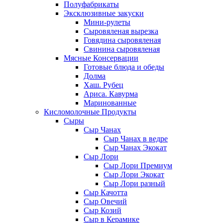
Полуфабрикаты
Эксклюзивные закуски
Мини-рулеты
Сыровяленая вырезка
Говядина сыровяленая
Свинина сыровяленая
Мясные Консервации
Готовые блюда и обеды
Долма
Хаш. Рубец
Ариса. Кавурма
Маринованные
Кисломолочные Продукты
Сыры
Сыр Чанах
Сыр Чанах в ведре
Сыр Чанах Экокат
Сыр Лори
Сыр Лори Премиум
Сыр Лори Экокат
Сыр Лори разный
Сыр Качотта
Сыр Овечий
Сыр Козий
Сыр в Керамике