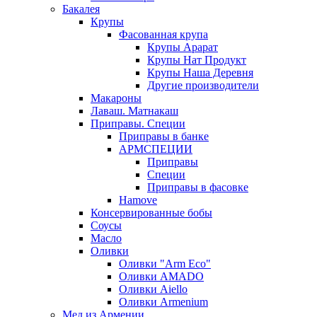
Бакалея
Крупы
Фасованная крупа
Крупы Арарат
Крупы Нат Продукт
Крупы Наша Деревня
Другие производители
Макароны
Лаваш. Матнакаш
Приправы. Специи
Приправы в банке
АРМСПЕЦИИ
Приправы
Специи
Приправы в фасовке
Hamove
Консервированные бобы
Соусы
Масло
Оливки
Оливки "Arm Eco"
Оливки AMADO
Оливки Aiello
Оливки Armenium
Мед из Армении