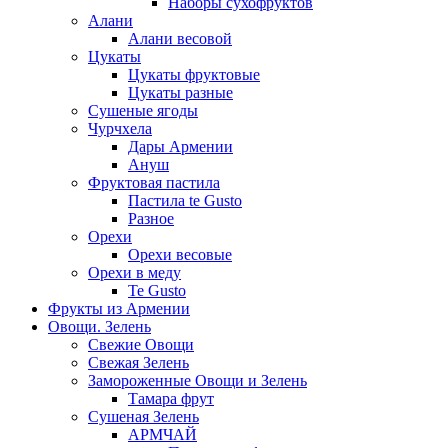
Наборы сухофруктов
Алани
Алани весовой
Цукаты
Цукаты фруктовые
Цукаты разные
Сушеные ягоды
Чурчхела
Дары Армении
Ануш
Фруктовая пастила
Пастила te Gusto
Разное
Орехи
Орехи весовые
Орехи в меду
Te Gusto
Фрукты из Армении
Овощи. Зелень
Свежие Овощи
Свежая Зелень
Замороженные Овощи и Зелень
Тамара фрут
Сушеная Зелень
АРМЧАЙ