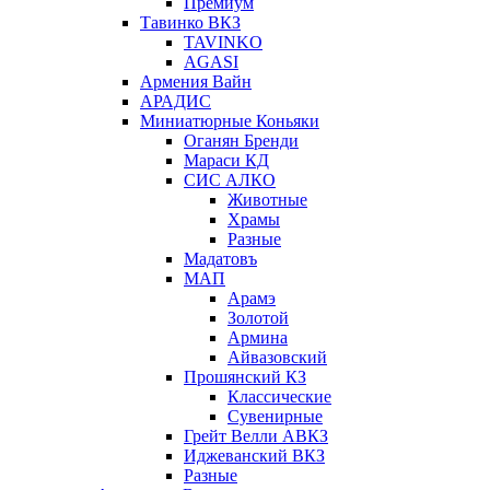
Премиум
Тавинко ВКЗ
TAVINKO
AGASI
Армения Вайн
АРАДИС
Миниатюрные Коньяки
Оганян Бренди
Мараси КД
СИС АЛКО
Животные
Храмы
Разные
Мадатовъ
МАП
Арамэ
Золотой
Армина
Айвазовский
Прошянский КЗ
Классические
Сувенирные
Грейт Велли АВКЗ
Иджеванский ВКЗ
Разные