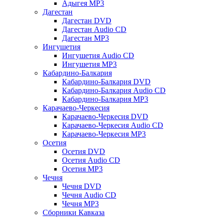
Адыгея MP3
Дагестан
Дагестан DVD
Дагестан Audio CD
Дагестан MP3
Ингушетия
Ингушетия Audio CD
Ингушетия MP3
Кабардино-Балкария
Кабардино-Балкария DVD
Кабардино-Балкария Audio CD
Кабардино-Балкария MP3
Карачаево-Черкесия
Карачаево-Черкесия DVD
Карачаево-Черкесия Audio CD
Карачаево-Черкесия MP3
Осетия
Осетия DVD
Осетия Audio CD
Осетия MP3
Чечня
Чечня DVD
Чечня Audio CD
Чечня MP3
Сборники Кавказа