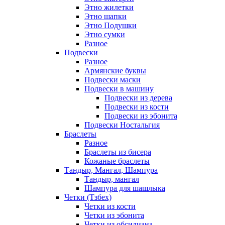
Этно жилетки
Этно шапки
Этно Подушки
Этно сумки
Разное
Подвески
Разное
Армянские буквы
Подвески маски
Подвески в машину
Подвески из дерева
Подвески из кости
Подвески из эбонита
Подвески Ностальгия
Браслеты
Разное
Браслеты из бисера
Кожаные браслеты
Тандыр, Мангал, Шампура
Тандыр, мангал
Шампура для шашлыка
Четки (Тзбех)
Четки из кости
Четки из эбонита
Четки из обсидиана