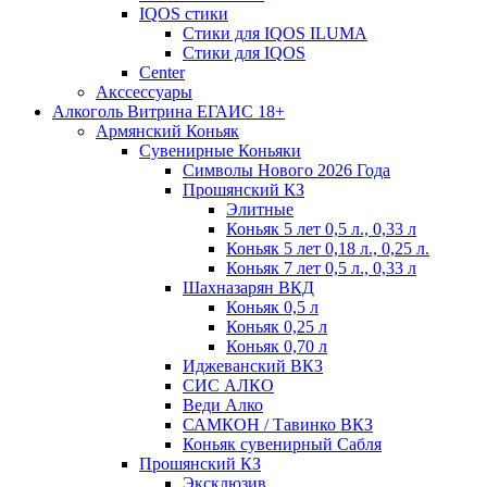
IQOS стики
Стики для IQOS ILUMA
Стики для IQOS
Сenter
Акссессуары
Алкоголь Витрина ЕГАИС 18+
Армянский Коньяк
Сувенирные Коньяки
Символы Нового 2026 Года
Прошянский КЗ
Элитные
Коньяк 5 лет 0,5 л., 0,33 л
Коньяк 5 лет 0,18 л., 0,25 л.
Коньяк 7 лет 0,5 л., 0,33 л
Шахназарян ВКД
Коньяк 0,5 л
Коньяк 0,25 л
Коньяк 0,70 л
Иджеванский ВКЗ
СИС АЛКО
Веди Алко
САМКОН / Тавинко ВКЗ
Коньяк сувенирный Сабля
Прошянский КЗ
Эксклюзив