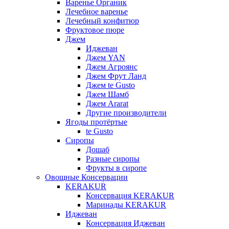
Варенье Органик
Лечебное варенье
Лечебный конфитюр
Фруктовое пюре
Джем
Иджеван
Джем YAN
Джем Агроянс
Джем Фрут Ланд
Джем te Gusto
Джем Шамб
Джем Ararat
Другие производители
Ягоды протёртые
te Gusto
Сиропы
Дошаб
Разные сиропы
Фрукты в сиропе
Овощные Консервации
KERAKUR
Консервация KERAKUR
Маринады KERAKUR
Иджеван
Консервация Иджеван