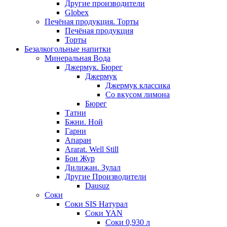
Другие производители
Globex
Печёная продукция. Торты
Печёная продукция
Торты
Безалкогольные напитки
Минеральная Вода
Джермук. Бюрег
Джермук
Джермук классика
Со вкусом лимона
Бюрег
Татни
Бжни. Ной
Гарни
Апаран
Ararat. Well Still
Бон Жур
Дилижан. Зулал
Другие Производители
Dausuz
Соки
Соки SIS Натурал
Соки YAN
Соки 0,930 л