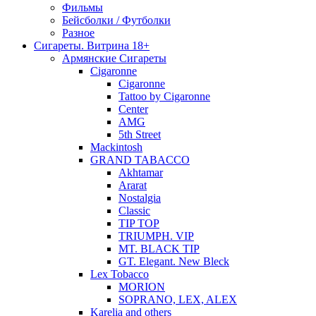
Фильмы
Бейсболки / Футболки
Разное
Сигареты. Витрина 18+
Армянские Сигареты
Cigaronne
Cigaronne
Tattoo by Cigaronne
Center
AMG
5th Street
Mackintosh
GRAND TABACCO
Akhtamar
Ararat
Nostalgia
Classic
TIP TOP
TRIUMPH. VIP
MT. BLACK TIP
GT. Elegant. New Bleck
Lex Tobacco
MORION
SOPRANO, LEX, ALEX
Karelia and others