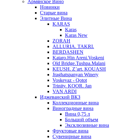
Армянское Вино
Новинки
Старые вина
Элитные Вина
KARAS
Karas
Karas New
ZORAH
ALLURIA. TAKRI.
BERDASHEN
Kataro.Hin Areni.Voskeni
Old Bridge.Tushpa.Malani
KEUSH. Z’art. KOUASH
Jraghatspanyan Winery
Voskevaz - Qotot
Trinity. KOOR. Jan
VAN ARDI
Иджеванский ВКЗ
Коллекционные вина
Виноградные вина
Вина 0,75 л
Большой объем
Эксклюзивные вина
Фруктовые вина
Cувенирные вина