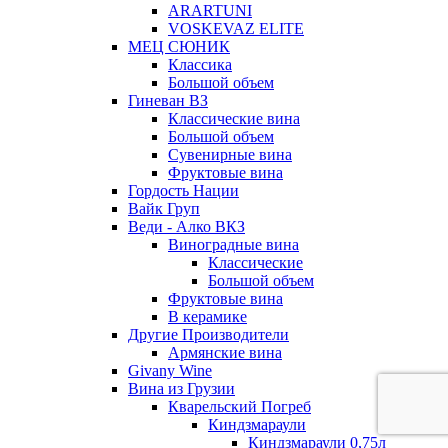
ARARTUNI
VOSKEVAZ ELITE
МЕЦ СЮНИК
Классика
Большой объем
Гиневан ВЗ
Классические вина
Большой объем
Сувенирные вина
Фруктовые вина
Гордость Нации
Вайк Груп
Веди - Алко ВКЗ
Виноградные вина
Классические
Большой объем
Фруктовые вина
В керамике
Другие Производители
Армянские вина
Givany Wine
Вина из Грузии
Кварельский Погреб
Киндзмараули
Киндзмараули 0,75л