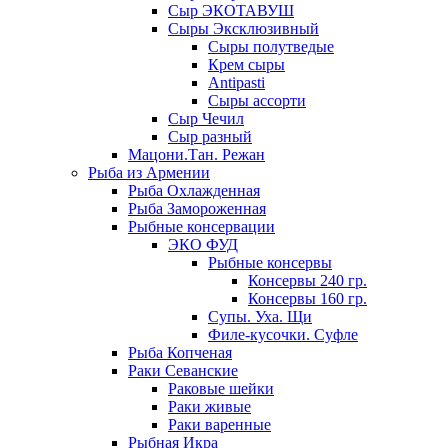
Сыр ЭКОТАВУШ
Сыры Эксклюзивный
Сыры полутведые
Крем сыры
Antipasti
Сыры ассорти
Сыр Чечил
Сыр разный
Мацони.Тан. Режан
Рыба из Армении
Рыба Охлажденная
Рыба Замороженная
Рыбные консервации
ЭКО ФУД
Рыбные консервы
Консервы 240 гр.
Консервы 160 гр.
Супы. Уха. Щи
Филе-кусочки. Суфле
Рыба Копченая
Раки Севанские
Раковые шейки
Раки живые
Раки варенные
Рыбная Икра