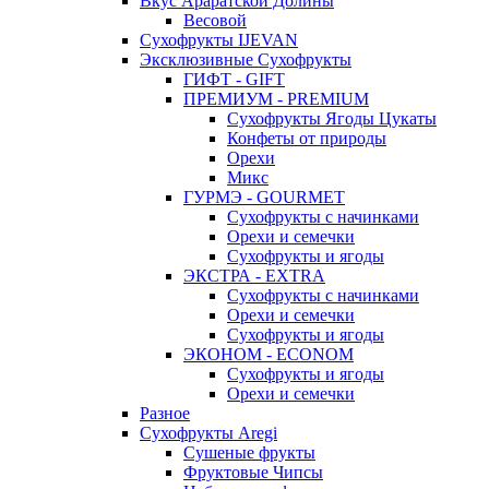
Вкус Араратской Долины
Весовой
Сухофрукты IJEVAN
Эксклюзивные Сухофрукты
ГИФТ - GIFT
ПРЕМИУМ - PREMIUM
Сухофрукты Ягоды Цукаты
Конфеты от природы
Орехи
Микс
ГУРМЭ - GOURMET
Сухофрукты с начинками
Орехи и семечки
Сухофрукты и ягоды
ЭКСТРА - EXTRA
Сухофрукты с начинками
Орехи и семечки
Сухофрукты и ягоды
ЭКОНОМ - ECONOM
Сухофрукты и ягоды
Орехи и семечки
Разное
Сухофрукты Aregi
Сушеные фрукты
Фруктовые Чипсы