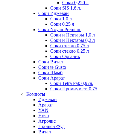
Соки 0,250 л
Соки SIS 1,6 л.
Соки Иджеван
Соки 1.0 л
Соки 0.25 л
Соки Noyan Premium
Соки и Нектары 1,0 л
Соки и Нектары 0,2 л
Соки стекло 0,75 л
Соки стекло 0,25 л
Соки Органик
Соки Витал
Соки te Gusto
Соки Шамб
Соки Арарат
Соки Tetra Pak 0,97л.
Соки Премиум ст. 0,75
Компоты
Иджеван
Арарат
YAN
Ноян
Агроянс
Прошян Фуд
Витал