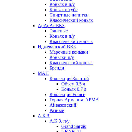
Коньяк в п/у
Коньяк в тубе
Спиртные напитки
Классический коньяк
АрАрАт ЕКЗ
Элитные
Коньяк в п/у
Классический коньяк
Иджеванский ВКЗ
Марочные коньяки
Коньяки п/у
Классический коньяк
Бренди
МАП
Коллекция Золотой
Объем 0,5 л
Коньяк 0,7 л
Коллекция France
Горная Армения. АРМА
Айвазовский
Разные
А.К.З.
А.К.З. п/у
Grand Sargis
URARTU