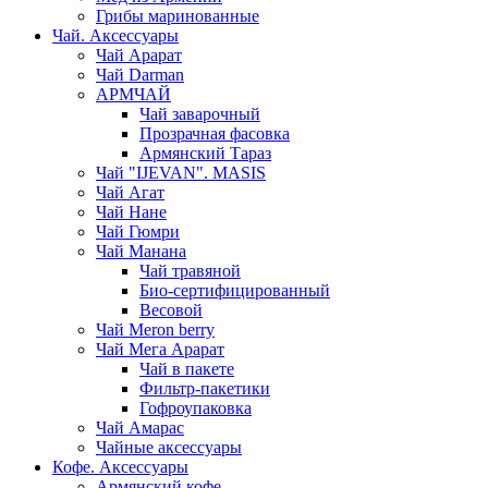
Грибы маринованные
Чай. Аксессуары
Чай Арарат
Чай Darman
АРМЧАЙ
Чай заварочный
Прозрачная фасовка
Армянский Тараз
Чай "IJEVAN". MASIS
Чай Агат
Чай Нане
Чай Гюмри
Чай Манана
Чай травяной
Био-сертифицированный
Весовой
Чай Meron berry
Чай Мега Арарат
Чай в пакете
Фильтр-пакетики
Гофроупаковка
Чай Амарас
Чайные аксессуары
Кофе. Аксессуары
Армянский кофе