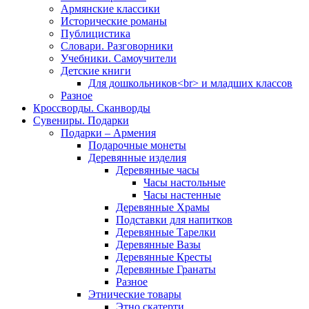
Армянские классики
Исторические романы
Публицистика
Словари. Разговорники
Учебники. Самоучители
Детские книги
Для дошкольников<br> и младших классов
Разное
Кроссворды. Сканворды
Сувениры. Подарки
Подарки – Армения
Подарочные монеты
Деревянные изделия
Деревянные часы
Часы настольные
Часы настенные
Деревянные Храмы
Подставки для напитков
Деревянные Тарелки
Деревянные Вазы
Деревянные Кресты
Деревянные Гранаты
Разное
Этнические товары
Этно скатерти