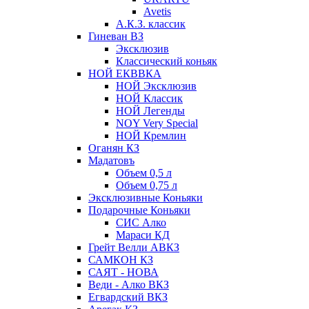
Avetis
А.К.З. классик
Гиневан ВЗ
Эксклюзив
Классический коньяк
НОЙ ЕКВВКА
НОЙ Эксклюзив
НОЙ Классик
НОЙ Легенды
NOY Very Speсial
НОЙ Кремлин
Оганян КЗ
Мадатовъ
Объем 0,5 л
Объем 0,75 л
Эксклюзивные Коньяки
Подарочные Коньяки
СИС Алко
Мараси КД
Грейт Велли АВКЗ
САМКОН КЗ
САЯТ - НОВА
Веди - Алко ВКЗ
Егвардский ВКЗ