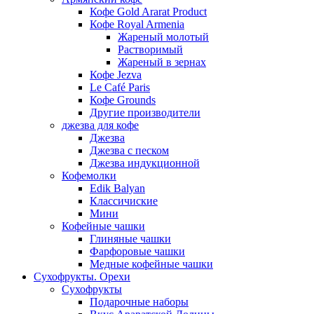
Кофе Gold Ararat Product
Кофе Royal Armenia
Жареный молотый
Растворимый
Жареный в зернах
Кофе Jezva
Le Café Paris
Кофе Grounds
Другие производители
джезва для кофе
Джезва
Джезва с песком
Джезва индукционной
Кофемолки
Edik Balyan
Классичиские
Мини
Кофейные чашки
Глиняные чашки
Фарфоровые чашки
Медные кофейные чашки
Сухофрукты. Орехи
Сухофрукты
Подарочные наборы