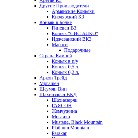
Арегак КЗ
Другие Производители
Армянские Коньяки
Кизлярский КЗ
Коньяк в Бочке
Гиневан ВЗ
Коньяк "СИС АЛКО"
Иджеванский ВКЗ
Мараси
Подарочные
Страна Камней
Коньяк в п/у
Коньяк 0,5 л.
Коньяк 0,2 л.
Аркон Трейд
Мргашен
Шаумян Вин
Шахназарян ВКД
Шахназарян
ГАЯСОН
Жемчужина
Мозаика
Mustang. Black Mountain
Platinum Mountain
Parakar