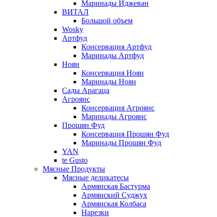
Маринады Иджеван
ВИТАЛ
Большой объем
Wosky
Артфуд
Консервация Артфуд
Маринады Артфуд
Ноян
Консервация Ноян
Маринады Ноян
Сады Арагаца
Агроянс
Консервация Агроянс
Маринады Агроянс
Прошян Фуд
Консервация Прошян Фуд
Маринады Прошян Фуд
YAN
te Gusto
Мясные Продукты
Мясные деликатесы
Армянская Бастурма
Армянский Суджух
Армянская Колбаса
Нарезки