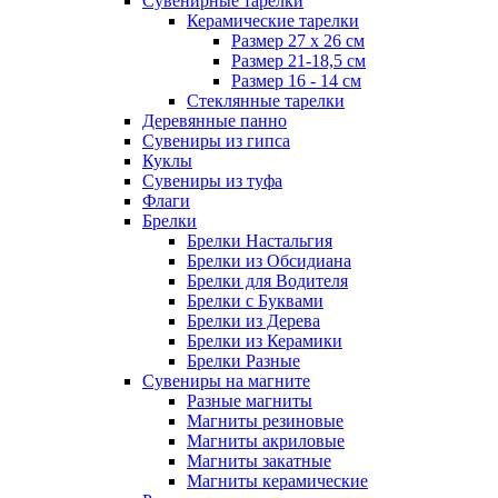
Сувенирные тарелки
Керамические тарелки
Размер 27 х 26 см
Размер 21-18,5 см
Размер 16 - 14 см
Стеклянные тарелки
Деревянные панно
Сувениры из гипса
Куклы
Сувениры из туфа
Флаги
Брелки
Брелки Настальгия
Брелки из Обсидиана
Брелки для Водителя
Брелки с Буквами
Брелки из Дерева
Брелки из Керамики
Брелки Разные
Сувениры на магните
Разные магниты
Магниты резиновые
Магниты акриловые
Магниты закатные
Магниты керамические