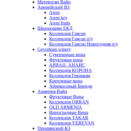
Матевосян Вайн
Аренийский ВЗ
Areni
Areni key
Areni fruits
Шахназарян ЕКД
Коллекция Гаясон
Коллекция Гаясон п/у
Коллекция Гаясон Новогодняя п/у
Gevorkian winery
Сувенирные вина
Фруктовые вина
АРИАЦ. АНАИС
Коллекция КОРОНА
Коллекция Геворкян
Крепленые вина
Абрикосовый Бренди
Армения Вайн
Фруктовые Вина
Коллекция ORRAN
OLD ARMENIA
Виноградные Вина
Коллекция TAKAR
Коллекция YEREVAN
Прошянский КЗ