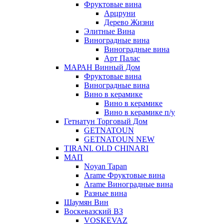
Фруктовые вина
Арцруни
Дерево Жизни
Элитные Вина
Виноградные вина
Виноградные вина
Арт Палас
МАРАН Винный Дом
Фруктовые вина
Виноградные вина
Вино в керамике
Вино в керамике
Вино в керамике п/у
Гетнатун Торговый Дом
GETNATOUN
GETNATOUN NEW
TIRANI. OLD CHINARI
МАП
Noyan Tapan
Arame Фруктовые вина
Arame Виноградные вина
Разные вина
Шаумян Вин
Воскевазский ВЗ
VOSKEVAZ