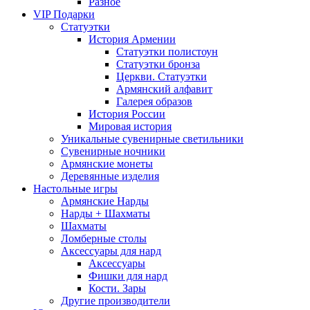
Разное
VIP Подарки
Статуэтки
История Армении
Статуэтки полистоун
Статуэтки бронза
Церкви. Статуэтки
Армянский алфавит
Галерея образов
История России
Мировая история
Уникальные сувенирные светильники
Сувенирные ночники
Армянские монеты
Деревянные изделия
Настольные игры
Армянские Нарды
Нарды + Шахматы
Шахматы
Ломберные столы
Аксессуары для нард
Аксессуары
Фишки для нард
Кости. Зары
Другие производители