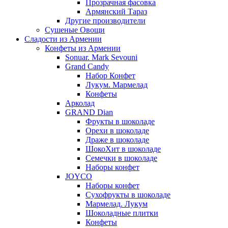
Прозрачная фасовка
Армянский Тараз
Другие производители
Сушеные Овощи
Сладости из Армении
Конфеты из Армении
Sonuar. Mark Sevouni
Grand Candy
Набор Конфет
Лукум. Мармелад
Конфеты
Арколад
GRAND Dian
Фрукты в шоколаде
Орехи в шоколаде
Драже в шоколаде
ШокоХит в шоколаде
Семечки в шоколаде
Наборы конфет
JOYCO
Наборы конфет
Сухофрукты в шоколаде
Мармелад. Лукум
Шоколадные плитки
Конфеты