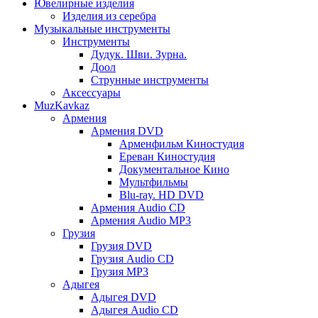
Ювелирные изделия
Изделия из серебра
Музыкальные инструменты
Инструменты
Дудук. Шви. Зурна.
Доол
Струнные инструменты
Аксессуары
MuzKavkaz
Армения
Армения DVD
Арменфильм Киностудия
Ереван Киностудия
Документальное Кино
Мультфильмы
Blu-ray. HD DVD
Армения Audio CD
Армения Audio MP3
Грузия
Грузия DVD
Грузия Audio CD
Грузия MP3
Адыгея
Адыгея DVD
Адыгея Audio CD