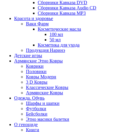
Сборники Кавказа DVD
Сборники Кавказа Audio CD
Сборники Кавказа MP3
Красота и здоровье
Ваки Фарм
Косметические масла
100 мл
50 мл
Косметика для ухода
Продукция Наринэ
Детские игры
Армянские Этно Ковры
Коврики
Половики
Ковры Модерн
3 D Ковры
Классические Ковры
Армянские Ковры
Одежда. Обувь
Шарфы и шапки
Футболки
Бейсболки
Этно масики балетки
О геноциде
Книги