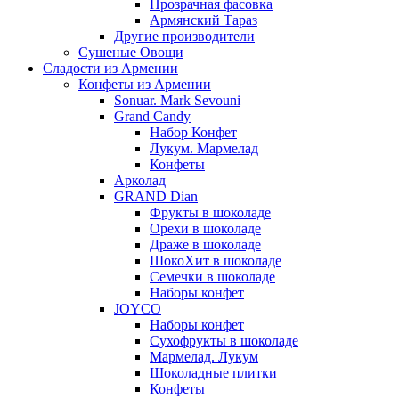
Прозрачная фасовка
Армянский Тараз
Другие производители
Сушеные Овощи
Сладости из Армении
Конфеты из Армении
Sonuar. Mark Sevouni
Grand Candy
Набор Конфет
Лукум. Мармелад
Конфеты
Арколад
GRAND Dian
Фрукты в шоколаде
Орехи в шоколаде
Драже в шоколаде
ШокоХит в шоколаде
Семечки в шоколаде
Наборы конфет
JOYCO
Наборы конфет
Сухофрукты в шоколаде
Мармелад. Лукум
Шоколадные плитки
Конфеты