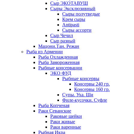
Сыр ЭКОТАВУШ
Сыры Эксклюзивный
Сыры полутведые
Крем сыры
Antipasti
Сыры ассорти
Сыр Чечил
Сыр разный
Мацони.Тан. Режан
Рыба из Армении
Рыба Охлажденная
Рыба Замороженная
Рыбные консервации
ЭКО ФУД
Рыбные консервы
Консервы 240 гр.
Консервы 160 гр.
Супы. Уха. Щи
Филе-кусочки. Суфле
Рыба Копченая
Раки Севанские
Раковые шейки
Раки живые
Раки варенные
Рыбная Икра