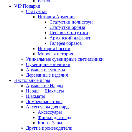
Разное
VIP Подарки
Статуэтки
История Армении
Статуэтки полистоун
Статуэтки бронза
Церкви. Статуэтки
Армянский алфавит
Галерея образов
История России
Мировая история
Уникальные сувенирные светильники
Сувенирные ночники
Армянские монеты
Деревянные изделия
Настольные игры
Армянские Нарды
Нарды + Шахматы
Шахматы
Ломберные столы
Аксессуары для нард
Аксессуары
Фишки для нард
Кости. Зары
Другие производители