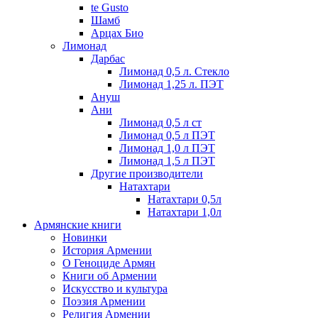
te Gusto
Шамб
Арцах Био
Лимонад
Дарбас
Лимонад 0,5 л. Стекло
Лимонад 1,25 л. ПЭТ
Ануш
Ани
Лимонад 0,5 л ст
Лимонад 0,5 л ПЭТ
Лимонад 1,0 л ПЭТ
Лимонад 1,5 л ПЭТ
Другие производители
Натахтари
Натахтари 0,5л
Натахтари 1,0л
Армянские книги
Новинки
История Армении
О Геноциде Армян
Книги об Армении
Иcкусство и культура
Поэзия Армении
Религия Армении