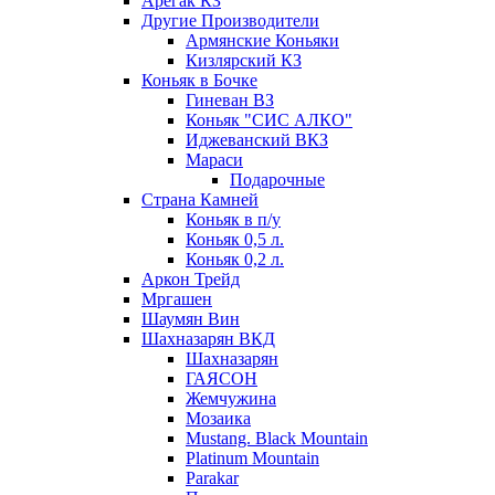
Арегак КЗ
Другие Производители
Армянские Коньяки
Кизлярский КЗ
Коньяк в Бочке
Гиневан ВЗ
Коньяк "СИС АЛКО"
Иджеванский ВКЗ
Мараси
Подарочные
Страна Камней
Коньяк в п/у
Коньяк 0,5 л.
Коньяк 0,2 л.
Аркон Трейд
Мргашен
Шаумян Вин
Шахназарян ВКД
Шахназарян
ГАЯСОН
Жемчужина
Мозаика
Mustang. Black Mountain
Platinum Mountain
Parakar