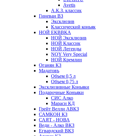
Avetis
А.К.З. классик
Гиневан ВЗ
Эксклюзив
Классический коньяк
НОЙ ЕКВВКА
НОЙ Эксклюзив
НОЙ Классик
НОЙ Легенды
NOY Very Speсial
НОЙ Кремлин
Оганян КЗ
Мадатовъ
Объем 0,5 л
Объем 0,75 л
Эксклюзивные Коньяки
Подарочные Коньяки
СИС Алко
Мараси КД
Грейт Велли АВКЗ
САМКОН КЗ
САЯТ - НОВА
Веди - Алко ВКЗ
Егвардский ВКЗ