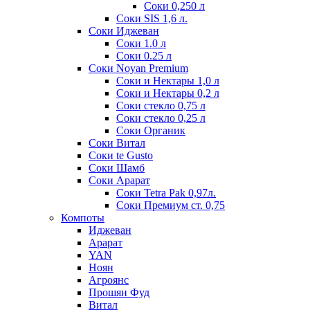
Соки 0,250 л
Соки SIS 1,6 л.
Соки Иджеван
Соки 1.0 л
Соки 0.25 л
Соки Noyan Premium
Соки и Нектары 1,0 л
Соки и Нектары 0,2 л
Соки стекло 0,75 л
Соки стекло 0,25 л
Соки Органик
Соки Витал
Соки te Gusto
Соки Шамб
Соки Арарат
Соки Tetra Pak 0,97л.
Соки Премиум ст. 0,75
Компоты
Иджеван
Арарат
YAN
Ноян
Агроянс
Прошян Фуд
Витал