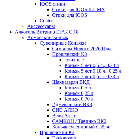
IQOS стики
Стики для IQOS ILUMA
Стики для IQOS
Сenter
Акссессуары
Алкоголь Витрина ЕГАИС 18+
Армянский Коньяк
Сувенирные Коньяки
Символы Нового 2026 Года
Прошянский КЗ
Элитные
Коньяк 5 лет 0,5 л., 0,33 л
Коньяк 5 лет 0,18 л., 0,25 л.
Коньяк 7 лет 0,5 л., 0,33 л
Шахназарян ВКД
Коньяк 0,5 л
Коньяк 0,25 л
Коньяк 0,70 л
Иджеванский ВКЗ
СИС АЛКО
Веди Алко
САМКОН / Тавинко ВКЗ
Коньяк сувенирный Сабля
Прошянский КЗ
Эксклюзив