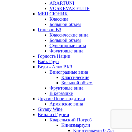
ARARTUNI
VOSKEVAZ ELITE
МЕЦ СЮНИК
Классика
Большой объем
Гиневан ВЗ
Классические вина
Большой объем
Сувенирные вина
Фруктовые вина
Гордость Нации
Вайк Груп
Веди - Алко ВКЗ
Виноградные вина
Классические
Большой объем
Фруктовые вина
В керамике
Другие Производители
Армянские вина
Givany Wine
Вина из Грузии
Кварельский Погреб
Киндзмараули
Киндзмараули 0,75л