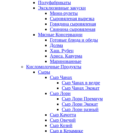
Полуфабрикаты
Эксклюзивные закуски
Мини-рулеты
Сыровяленая вырезка
Говядина сыровяленая
Свинина сыровяленая
Мясные Консервации
Готовые блюда и обеды
Долма
Хаш. Рубец
Ариса. Кавурма
Маринованные
Кисломолочные Продукты
Сыры
Сыр Чанах
Сыр Чанах в ведре
Сыр Чанах Экокат
Сыр Лори
Сыр Лори Премиум
Сыр Лори Экокат
Сыр Лори разный
Сыр Качотта
Сыр Овечий
Сыр Козий
Сыр в Керамике