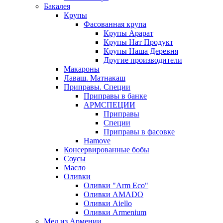
Бакалея
Крупы
Фасованная крупа
Крупы Арарат
Крупы Нат Продукт
Крупы Наша Деревня
Другие производители
Макароны
Лаваш. Матнакаш
Приправы. Специи
Приправы в банке
АРМСПЕЦИИ
Приправы
Специи
Приправы в фасовке
Hamove
Консервированные бобы
Соусы
Масло
Оливки
Оливки "Arm Eco"
Оливки AMADO
Оливки Aiello
Оливки Armenium
Мед из Армении