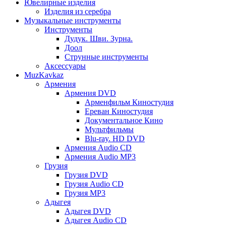
Ювелирные изделия
Изделия из серебра
Музыкальные инструменты
Инструменты
Дудук. Шви. Зурна.
Доол
Струнные инструменты
Аксессуары
MuzKavkaz
Армения
Армения DVD
Арменфильм Киностудия
Ереван Киностудия
Документальное Кино
Мультфильмы
Blu-ray. HD DVD
Армения Audio CD
Армения Audio MP3
Грузия
Грузия DVD
Грузия Audio CD
Грузия MP3
Адыгея
Адыгея DVD
Адыгея Audio CD