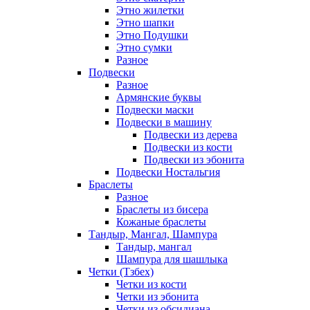
Этно жилетки
Этно шапки
Этно Подушки
Этно сумки
Разное
Подвески
Разное
Армянские буквы
Подвески маски
Подвески в машину
Подвески из дерева
Подвески из кости
Подвески из эбонита
Подвески Ностальгия
Браслеты
Разное
Браслеты из бисера
Кожаные браслеты
Тандыр, Мангал, Шампура
Тандыр, мангал
Шампура для шашлыка
Четки (Тзбех)
Четки из кости
Четки из эбонита
Четки из обсидиана