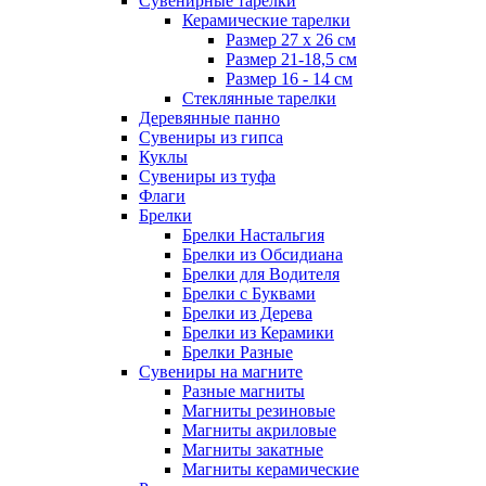
Сувенирные тарелки
Керамические тарелки
Размер 27 х 26 см
Размер 21-18,5 см
Размер 16 - 14 см
Стеклянные тарелки
Деревянные панно
Сувениры из гипса
Куклы
Сувениры из туфа
Флаги
Брелки
Брелки Настальгия
Брелки из Обсидиана
Брелки для Водителя
Брелки с Буквами
Брелки из Дерева
Брелки из Керамики
Брелки Разные
Сувениры на магните
Разные магниты
Магниты резиновые
Магниты акриловые
Магниты закатные
Магниты керамические