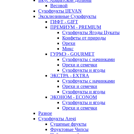
Вкус Араратской Долины
Весовой
Сухофрукты IJEVAN
Эксклюзивные Сухофрукты
ГИФТ - GIFT
ПРЕМИУМ - PREMIUM
Сухофрукты Ягоды Цукаты
Конфеты от природы
Орехи
Микс
ГУРМЭ - GOURMET
Сухофрукты с начинками
Орехи и семечки
Сухофрукты и ягоды
ЭКСТРА - EXTRA
Сухофрукты с начинками
Орехи и семечки
Сухофрукты и ягоды
ЭКОНОМ - ECONOM
Сухофрукты и ягоды
Орехи и семечки
Разное
Сухофрукты Aregi
Сушеные фрукты
Фруктовые Чипсы