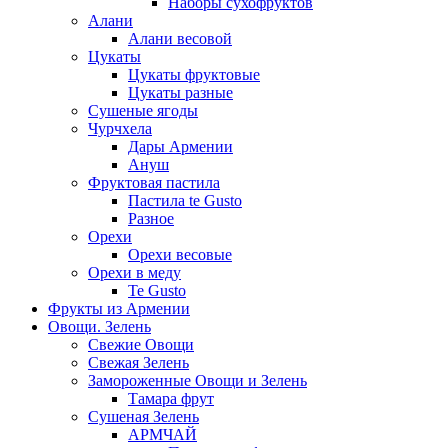
Наборы сухофруктов
Алани
Алани весовой
Цукаты
Цукаты фруктовые
Цукаты разные
Сушеные ягоды
Чурчхела
Дары Армении
Ануш
Фруктовая пастила
Пастила te Gusto
Разное
Орехи
Орехи весовые
Орехи в меду
Te Gusto
Фрукты из Армении
Овощи. Зелень
Свежие Овощи
Свежая Зелень
Замороженные Овощи и Зелень
Тамара фрут
Сушеная Зелень
АРМЧАЙ