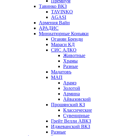
Премиум
Тавинко ВКЗ
TAVINKO
AGASI
Армения Вайн
АРАДИС
Миниатюрные Коньяки
Оганян Бренди
Мараси КД
СИС АЛКО
Животные
Храмы
Разные
Мадатовъ
МАП
Арамэ
Золотой
Армина
Айвазовский
Прошянский КЗ
Классические
Сувенирные
Грейт Велли АВКЗ
Иджеванский ВКЗ
Разные