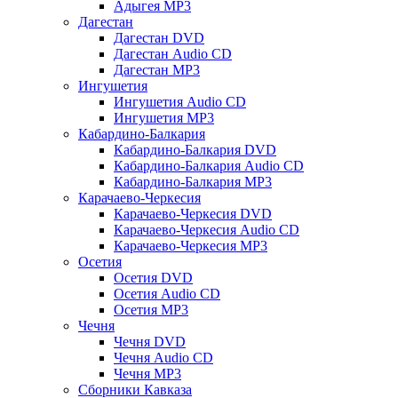
Адыгея MP3
Дагестан
Дагестан DVD
Дагестан Audio CD
Дагестан MP3
Ингушетия
Ингушетия Audio CD
Ингушетия MP3
Кабардино-Балкария
Кабардино-Балкария DVD
Кабардино-Балкария Audio CD
Кабардино-Балкария MP3
Карачаево-Черкесия
Карачаево-Черкесия DVD
Карачаево-Черкесия Audio CD
Карачаево-Черкесия MP3
Осетия
Осетия DVD
Осетия Audio CD
Осетия MP3
Чечня
Чечня DVD
Чечня Audio CD
Чечня MP3
Сборники Кавказа