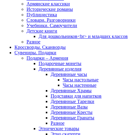
Армянские классики
Исторические романы
Публицистика
Словари. Разговорники
Учебники. Самоучители
Детские книги
Для дошкольников<br> и младших классов
Разное
Кроссворды. Сканворды
Сувениры. Подарки
Подарки – Армения
Подарочные монеты
Деревянные изделия
Деревянные часы
Часы настольные
Часы настенные
Деревянные Храмы
Подставки для напитков
Деревянные Тарелки
Деревянные Вазы
Деревянные Кресты
Деревянные Гранаты
Разное
Этнические товары
Этно скатерти