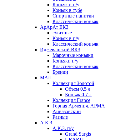
Коньяк в п/у
Коньяк в тубе
Спиртные напитки
Классический коньяк
АрАрАт ЕКЗ
Элитные
Коньяк в п/у
Классический коньяк
Иджеванский ВКЗ
Марочные коньяки
Коньяки п/у
Классический коньяк
Бренди
МАП
Коллекция Золотой
Объем 0,5 л
Коньяк 0,7 л
Коллекция France
Горная Армения. АРМА
Айвазовский
Разные
А.К.З.
А.К.З. п/у
Grand Sargis
URARTU