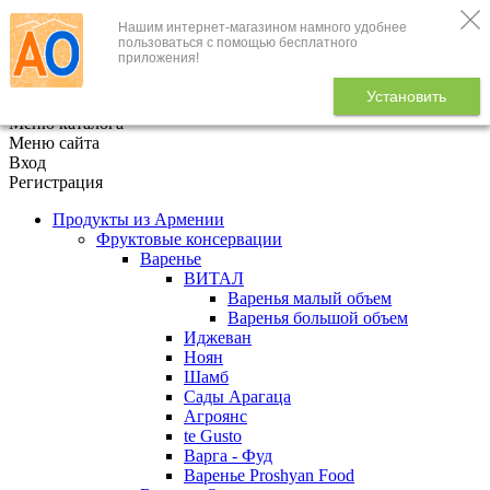
Нашим интернет-магазином намного удобнее
+7 (495) 646-888-1
пользоваться с помощью бесплатного
приложения!
В корзине
0
товаров
Установить
x
Меню каталога
Меню сайта
Вход
Регистрация
Продукты из Армении
Фруктовые консервации
Варенье
ВИТАЛ
Варенья малый объем
Варенья большой объем
Иджеван
Ноян
Шамб
Сады Арагаца
Агроянс
te Gusto
Варга - Фуд
Варенье Proshyan Food