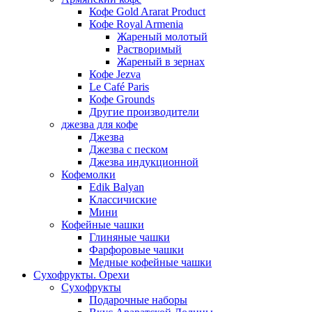
Кофе Gold Ararat Product
Кофе Royal Armenia
Жареный молотый
Растворимый
Жареный в зернах
Кофе Jezva
Le Café Paris
Кофе Grounds
Другие производители
джезва для кофе
Джезва
Джезва с песком
Джезва индукционной
Кофемолки
Edik Balyan
Классичиские
Мини
Кофейные чашки
Глиняные чашки
Фарфоровые чашки
Медные кофейные чашки
Сухофрукты. Орехи
Сухофрукты
Подарочные наборы