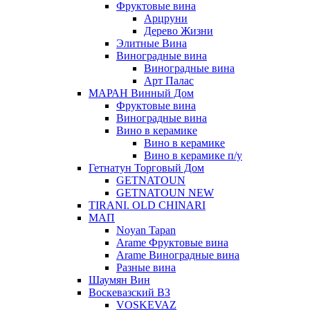
Фруктовые вина
Арцруни
Дерево Жизни
Элитные Вина
Виноградные вина
Виноградные вина
Арт Палас
МАРАН Винный Дом
Фруктовые вина
Виноградные вина
Вино в керамике
Вино в керамике
Вино в керамике п/у
Гетнатун Торговый Дом
GETNATOUN
GETNATOUN NEW
TIRANI. OLD CHINARI
МАП
Noyan Tapan
Arame Фруктовые вина
Arame Виноградные вина
Разные вина
Шаумян Вин
Воскевазский ВЗ
VOSKEVAZ