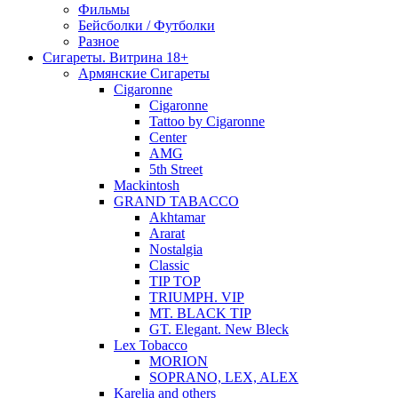
Фильмы
Бейсболки / Футболки
Разное
Сигареты. Витрина 18+
Армянские Сигареты
Cigaronne
Cigaronne
Tattoo by Cigaronne
Center
AMG
5th Street
Mackintosh
GRAND TABACCO
Akhtamar
Ararat
Nostalgia
Classic
TIP TOP
TRIUMPH. VIP
MT. BLACK TIP
GT. Elegant. New Bleck
Lex Tobacco
MORION
SOPRANO, LEX, ALEX
Karelia and others