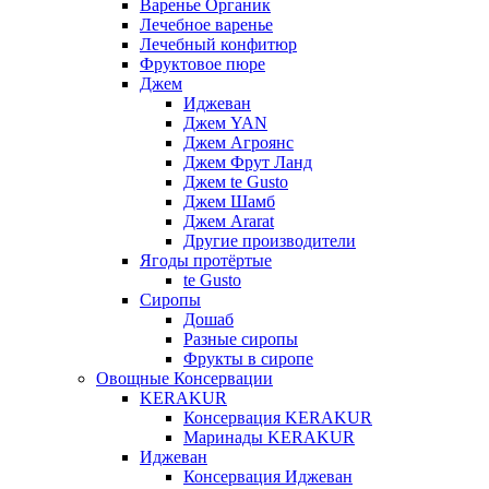
Варенье Органик
Лечебное варенье
Лечебный конфитюр
Фруктовое пюре
Джем
Иджеван
Джем YAN
Джем Агроянс
Джем Фрут Ланд
Джем te Gusto
Джем Шамб
Джем Ararat
Другие производители
Ягоды протёртые
te Gusto
Сиропы
Дошаб
Разные сиропы
Фрукты в сиропе
Овощные Консервации
KERAKUR
Консервация KERAKUR
Маринады KERAKUR
Иджеван
Консервация Иджеван