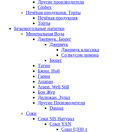
Другие производители
Globex
Печёная продукция. Торты
Печёная продукция
Торты
Безалкогольные напитки
Минеральная Вода
Джермук. Бюрег
Джермук
Джермук классика
Со вкусом лимона
Бюрег
Татни
Бжни. Ной
Гарни
Апаран
Ararat. Well Still
Бон Жур
Дилижан. Зулал
Другие Производители
Dausuz
Соки
Соки SIS Натурал
Соки YAN
Соки 0,930 л