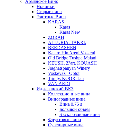
Армянское Вино
Новинки
Старые вина
Элитные Вина
KARAS
Karas
Karas New
ZORAH
ALLURIA. TAKRI.
BERDASHEN
Kataro.Hin Areni.Voskeni
Old Bridge.Tushpa.Malani
KEUSH. Z’art. KOUASH
Jraghatspanyan Winery
Voskevaz - Qotot
Trinity. KOOR. Jan
VAN ARDI
Иджеванский ВКЗ
Коллекционные вина
Виноградные вина
Вина 0,75 л
Большой объем
Эксклюзивные вина
Фруктовые вина
Cувенирные вина