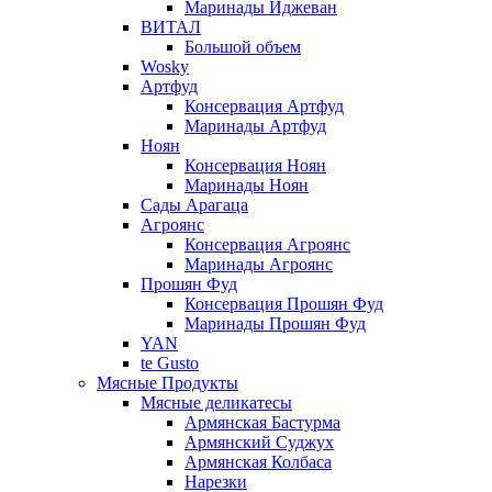
Маринады Иджеван
ВИТАЛ
Большой объем
Wosky
Артфуд
Консервация Артфуд
Маринады Артфуд
Ноян
Консервация Ноян
Маринады Ноян
Сады Арагаца
Агроянс
Консервация Агроянс
Маринады Агроянс
Прошян Фуд
Консервация Прошян Фуд
Маринады Прошян Фуд
YAN
te Gusto
Мясные Продукты
Мясные деликатесы
Армянская Бастурма
Армянский Суджух
Армянская Колбаса
Нарезки