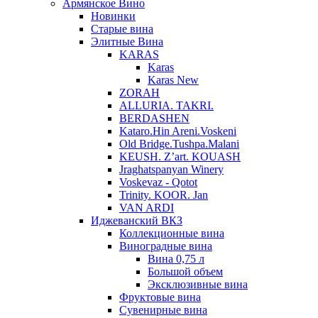
Армянское Вино
Новинки
Старые вина
Элитные Вина
KARAS
Karas
Karas New
ZORAH
ALLURIA. TAKRI.
BERDASHEN
Kataro.Hin Areni.Voskeni
Old Bridge.Tushpa.Malani
KEUSH. Z’art. KOUASH
Jraghatspanyan Winery
Voskevaz - Qotot
Trinity. KOOR. Jan
VAN ARDI
Иджеванский ВКЗ
Коллекционные вина
Виноградные вина
Вина 0,75 л
Большой объем
Эксклюзивные вина
Фруктовые вина
Cувенирные вина