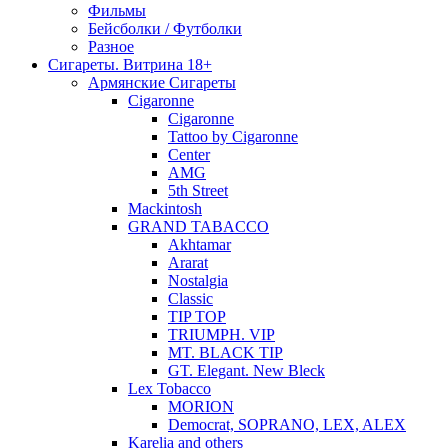
Фильмы
Бейсболки / Футболки
Разное
Сигареты. Витрина 18+
Армянские Сигареты
Cigaronne
Cigaronne
Tattoo by Cigaronne
Center
AMG
5th Street
Mackintosh
GRAND TABACCO
Akhtamar
Ararat
Nostalgia
Classic
TIP TOP
TRIUMPH. VIP
MT. BLACK TIP
GT. Elegant. New Bleck
Lex Tobacco
MORION
Democrat, SOPRANO, LEX, ALEX
Karelia and others