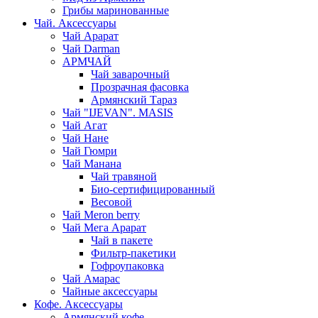
Грибы маринованные
Чай. Аксессуары
Чай Арарат
Чай Darman
АРМЧАЙ
Чай заварочный
Прозрачная фасовка
Армянский Тараз
Чай "IJEVAN". MASIS
Чай Агат
Чай Нане
Чай Гюмри
Чай Манана
Чай травяной
Био-сертифицированный
Весовой
Чай Meron berry
Чай Мега Арарат
Чай в пакете
Фильтр-пакетики
Гофроупаковка
Чай Амарас
Чайные аксессуары
Кофе. Аксессуары
Армянский кофе