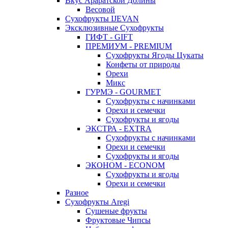
Вкус Араратской Долины
Весовой
Сухофрукты IJEVAN
Эксклюзивные Сухофрукты
ГИФТ - GIFT
ПРЕМИУМ - PREMIUM
Сухофрукты Ягоды Цукаты
Конфеты от природы
Орехи
Микс
ГУРМЭ - GOURMET
Сухофрукты с начинками
Орехи и семечки
Сухофрукты и ягоды
ЭКСТРА - EXTRA
Сухофрукты с начинками
Орехи и семечки
Сухофрукты и ягоды
ЭКОНОМ - ECONOM
Сухофрукты и ягоды
Орехи и семечки
Разное
Сухофрукты Aregi
Сушеные фрукты
Фруктовые Чипсы