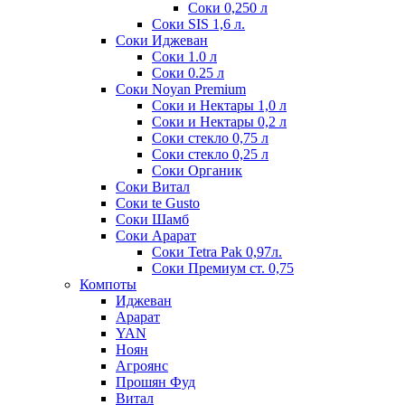
Соки 0,250 л
Соки SIS 1,6 л.
Соки Иджеван
Соки 1.0 л
Соки 0.25 л
Соки Noyan Premium
Соки и Нектары 1,0 л
Соки и Нектары 0,2 л
Соки стекло 0,75 л
Соки стекло 0,25 л
Соки Органик
Соки Витал
Соки te Gusto
Соки Шамб
Соки Арарат
Соки Tetra Pak 0,97л.
Соки Премиум ст. 0,75
Компоты
Иджеван
Арарат
YAN
Ноян
Агроянс
Прошян Фуд
Витал