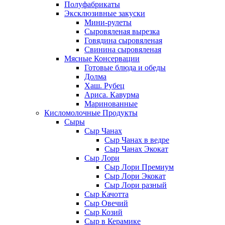
Полуфабрикаты
Эксклюзивные закуски
Мини-рулеты
Сыровяленая вырезка
Говядина сыровяленая
Свинина сыровяленая
Мясные Консервации
Готовые блюда и обеды
Долма
Хаш. Рубец
Ариса. Кавурма
Маринованные
Кисломолочные Продукты
Сыры
Сыр Чанах
Сыр Чанах в ведре
Сыр Чанах Экокат
Сыр Лори
Сыр Лори Премиум
Сыр Лори Экокат
Сыр Лори разный
Сыр Качотта
Сыр Овечий
Сыр Козий
Сыр в Керамике