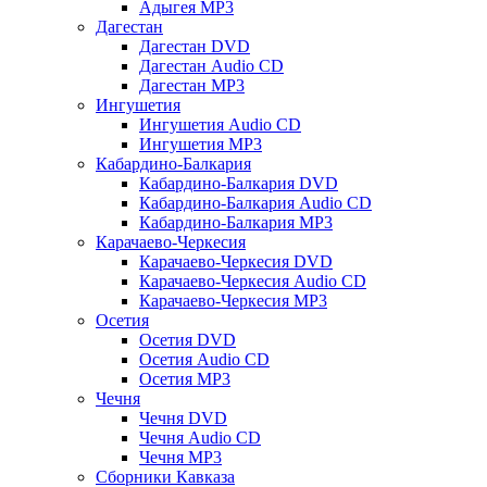
Адыгея MP3
Дагестан
Дагестан DVD
Дагестан Audio CD
Дагестан MP3
Ингушетия
Ингушетия Audio CD
Ингушетия MP3
Кабардино-Балкария
Кабардино-Балкария DVD
Кабардино-Балкария Audio CD
Кабардино-Балкария MP3
Карачаево-Черкесия
Карачаево-Черкесия DVD
Карачаево-Черкесия Audio CD
Карачаево-Черкесия MP3
Осетия
Осетия DVD
Осетия Audio CD
Осетия MP3
Чечня
Чечня DVD
Чечня Audio CD
Чечня MP3
Сборники Кавказа