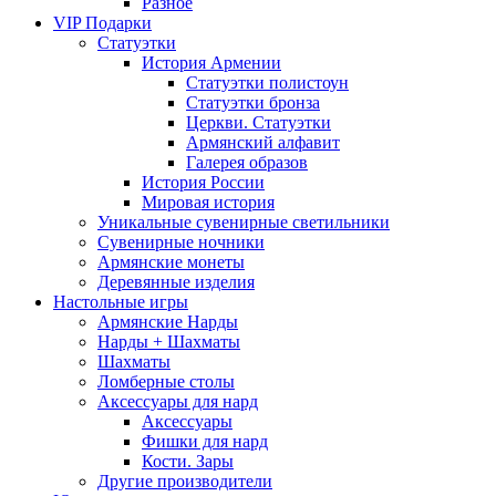
Разное
VIP Подарки
Статуэтки
История Армении
Статуэтки полистоун
Статуэтки бронза
Церкви. Статуэтки
Армянский алфавит
Галерея образов
История России
Мировая история
Уникальные сувенирные светильники
Сувенирные ночники
Армянские монеты
Деревянные изделия
Настольные игры
Армянские Нарды
Нарды + Шахматы
Шахматы
Ломберные столы
Аксессуары для нард
Аксессуары
Фишки для нард
Кости. Зары
Другие производители