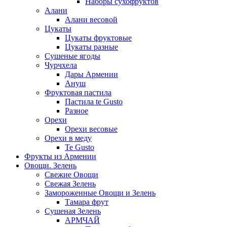
Наборы сухофруктов
Алани
Алани весовой
Цукаты
Цукаты фруктовые
Цукаты разные
Сушеные ягоды
Чурчхела
Дары Армении
Ануш
Фруктовая пастила
Пастила te Gusto
Разное
Орехи
Орехи весовые
Орехи в меду
Te Gusto
Фрукты из Армении
Овощи. Зелень
Свежие Овощи
Свежая Зелень
Замороженные Овощи и Зелень
Тамара фрут
Сушеная Зелень
АРМЧАЙ