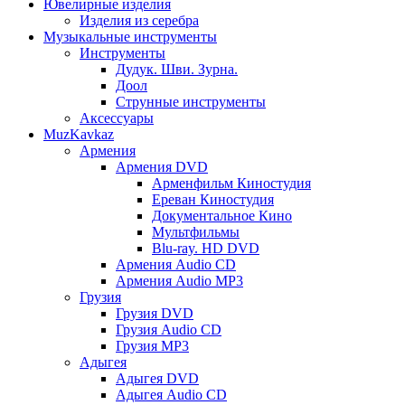
Ювелирные изделия
Изделия из серебра
Музыкальные инструменты
Инструменты
Дудук. Шви. Зурна.
Доол
Струнные инструменты
Аксессуары
MuzKavkaz
Армения
Армения DVD
Арменфильм Киностудия
Ереван Киностудия
Документальное Кино
Мультфильмы
Blu-ray. HD DVD
Армения Audio CD
Армения Audio MP3
Грузия
Грузия DVD
Грузия Audio CD
Грузия MP3
Адыгея
Адыгея DVD
Адыгея Audio CD