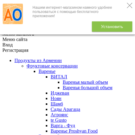
Нашим интернет-магазином намного удобнее
+7 (495) 646-888-1
пользоваться с помощью бесплатного
приложения!
В корзине
0
товаров
Установить
x
Меню каталога
Меню сайта
Вход
Регистрация
Продукты из Армении
Фруктовые консервации
Варенье
ВИТАЛ
Варенья малый объем
Варенья большой объем
Иджеван
Ноян
Шамб
Сады Арагаца
Агроянс
te Gusto
Варга - Фуд
Варенье Proshyan Food