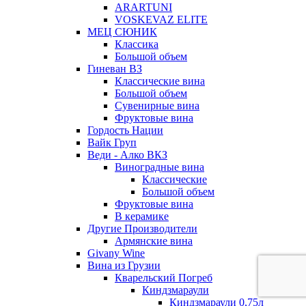
ARARTUNI
VOSKEVAZ ELITE
МЕЦ СЮНИК
Классика
Большой объем
Гиневан ВЗ
Классические вина
Большой объем
Сувенирные вина
Фруктовые вина
Гордость Нации
Вайк Груп
Веди - Алко ВКЗ
Виноградные вина
Классические
Большой объем
Фруктовые вина
В керамике
Другие Производители
Армянские вина
Givany Wine
Вина из Грузии
Кварельский Погреб
Киндзмараули
Киндзмараули 0,75л