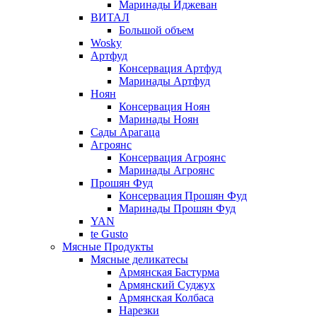
Маринады Иджеван
ВИТАЛ
Большой объем
Wosky
Артфуд
Консервация Артфуд
Маринады Артфуд
Ноян
Консервация Ноян
Маринады Ноян
Сады Арагаца
Агроянс
Консервация Агроянс
Маринады Агроянс
Прошян Фуд
Консервация Прошян Фуд
Маринады Прошян Фуд
YAN
te Gusto
Мясные Продукты
Мясные деликатесы
Армянская Бастурма
Армянский Суджух
Армянская Колбаса
Нарезки