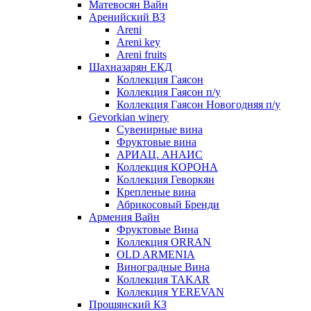
Матевосян Вайн
Аренийский ВЗ
Areni
Areni key
Areni fruits
Шахназарян ЕКД
Коллекция Гаясон
Коллекция Гаясон п/у
Коллекция Гаясон Новогодняя п/у
Gevorkian winery
Сувенирные вина
Фруктовые вина
АРИАЦ. АНАИС
Коллекция КОРОНА
Коллекция Геворкян
Крепленые вина
Абрикосовый Бренди
Армения Вайн
Фруктовые Вина
Коллекция ORRAN
OLD ARMENIA
Виноградные Вина
Коллекция TAKAR
Коллекция YEREVAN
Прошянский КЗ