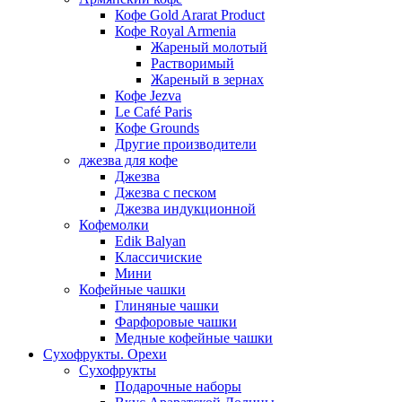
Кофе Gold Ararat Product
Кофе Royal Armenia
Жареный молотый
Растворимый
Жареный в зернах
Кофе Jezva
Le Café Paris
Кофе Grounds
Другие производители
джезва для кофе
Джезва
Джезва с песком
Джезва индукционной
Кофемолки
Edik Balyan
Классичиские
Мини
Кофейные чашки
Глиняные чашки
Фарфоровые чашки
Медные кофейные чашки
Сухофрукты. Орехи
Сухофрукты
Подарочные наборы