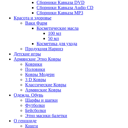
Сборники Кавказа DVD
Сборники Кавказа Audio CD
Сборники Кавказа MP3
Красота и здоровье
Ваки Фарм
Косметические масла
100 мл
50 мл
Косметика для ухода
Продукция Наринэ
Детские игры
Армянские Этно Ковры
Коврики
Половики
Ковры Модерн
3 D Ковры
Классические Ковры
Армянские Ковры
Одежда. Обувь
Шарфы и шапки
Футболки
Бейсболки
Этно масики балетки
О геноциде
Книги