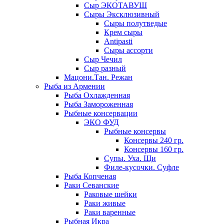
Сыр ЭКОТАВУШ
Сыры Эксклюзивный
Сыры полутведые
Крем сыры
Antipasti
Сыры ассорти
Сыр Чечил
Сыр разный
Мацони.Тан. Режан
Рыба из Армении
Рыба Охлажденная
Рыба Замороженная
Рыбные консервации
ЭКО ФУД
Рыбные консервы
Консервы 240 гр.
Консервы 160 гр.
Супы. Уха. Щи
Филе-кусочки. Суфле
Рыба Копченая
Раки Севанские
Раковые шейки
Раки живые
Раки варенные
Рыбная Икра