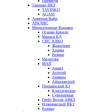
Премиум
Тавинко ВКЗ
TAVINKO
AGASI
Армения Вайн
АРАДИС
Миниатюрные Коньяки
Оганян Бренди
Мараси КД
СИС АЛКО
Животные
Храмы
Разные
Мадатовъ
МАП
Арамэ
Золотой
Армина
Айвазовский
Прошянский КЗ
Классические
Сувенирные
Грейт Велли АВКЗ
Иджеванский ВКЗ
Разные