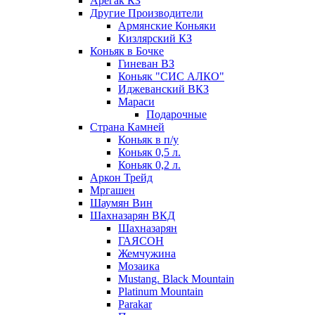
Арегак КЗ
Другие Производители
Армянские Коньяки
Кизлярский КЗ
Коньяк в Бочке
Гиневан ВЗ
Коньяк "СИС АЛКО"
Иджеванский ВКЗ
Мараси
Подарочные
Страна Камней
Коньяк в п/у
Коньяк 0,5 л.
Коньяк 0,2 л.
Аркон Трейд
Мргашен
Шаумян Вин
Шахназарян ВКД
Шахназарян
ГАЯСОН
Жемчужина
Мозаика
Mustang. Black Mountain
Platinum Mountain
Parakar