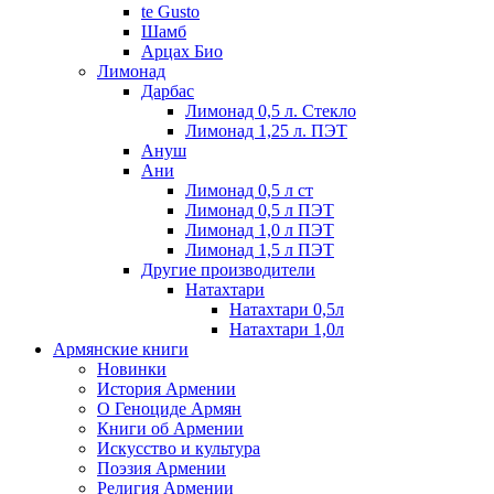
te Gusto
Шамб
Арцах Био
Лимонад
Дарбас
Лимонад 0,5 л. Стекло
Лимонад 1,25 л. ПЭТ
Ануш
Ани
Лимонад 0,5 л ст
Лимонад 0,5 л ПЭТ
Лимонад 1,0 л ПЭТ
Лимонад 1,5 л ПЭТ
Другие производители
Натахтари
Натахтари 0,5л
Натахтари 1,0л
Армянские книги
Новинки
История Армении
О Геноциде Армян
Книги об Армении
Иcкусство и культура
Поэзия Армении
Религия Армении