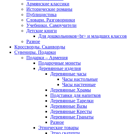
Армянские классики
Исторические романы
Публицистика
Словари. Разговорники
Учебники. Самоучители
Детские книги
Для дошкольников<br> и младших классов
Разное
Кроссворды. Сканворды
Сувениры. Подарки
Подарки – Армения
Подарочные монеты
Деревянные изделия
Деревянные часы
Часы настольные
Часы настенные
Деревянные Храмы
Подставки для напитков
Деревянные Тарелки
Деревянные Вазы
Деревянные Кресты
Деревянные Гранаты
Разное
Этнические товары
Этно скатерти