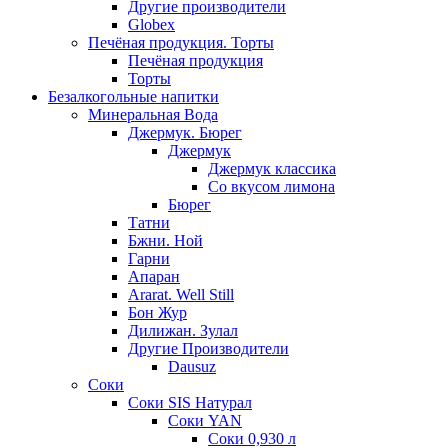
Другие производители
Globex
Печёная продукция. Торты
Печёная продукция
Торты
Безалкогольные напитки
Минеральная Вода
Джермук. Бюрег
Джермук
Джермук классика
Со вкусом лимона
Бюрег
Татни
Бжни. Ной
Гарни
Апаран
Ararat. Well Still
Бон Жур
Дилижан. Зулал
Другие Производители
Dausuz
Соки
Соки SIS Натурал
Соки YAN
Соки 0,930 л