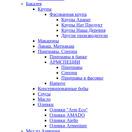
Бакалея
Крупы
Фасованная крупа
Крупы Арарат
Крупы Нат Продукт
Крупы Наша Деревня
Другие производители
Макароны
Лаваш. Матнакаш
Приправы. Специи
Приправы в банке
АРМСПЕЦИИ
Приправы
Специи
Приправы в фасовке
Hamove
Консервированные бобы
Соусы
Масло
Оливки
Оливки "Arm Eco"
Оливки AMADO
Оливки Aiello
Оливки Armenium
Мед из Армении