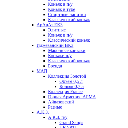
Коньяк в п/у
Коньяк в тубе
Спиртные напитки
Классический коньяк
АрАрАт ЕКЗ
Элитные
Коньяк в п/у
Классический коньяк
Иджеванский ВКЗ
Марочные коньяки
Коньяки п/у
Классический коньяк
Бренди
МАП
Коллекция Золотой
Объем 0,5 л
Коньяк 0,7 л
Коллекция France
Горная Армения. АРМА
Айвазовский
Разные
А.К.З.
А.К.З. п/у
Grand Sargis
URARTU