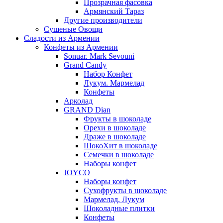
Прозрачная фасовка
Армянский Тараз
Другие производители
Сушеные Овощи
Сладости из Армении
Конфеты из Армении
Sonuar. Mark Sevouni
Grand Candy
Набор Конфет
Лукум. Мармелад
Конфеты
Арколад
GRAND Dian
Фрукты в шоколаде
Орехи в шоколаде
Драже в шоколаде
ШокоХит в шоколаде
Семечки в шоколаде
Наборы конфет
JOYCO
Наборы конфет
Сухофрукты в шоколаде
Мармелад. Лукум
Шоколадные плитки
Конфеты