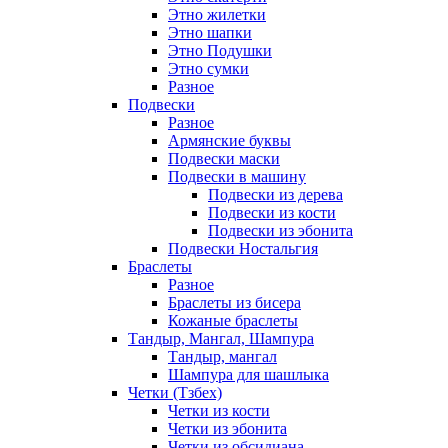
Этно жилетки
Этно шапки
Этно Подушки
Этно сумки
Разное
Подвески
Разное
Армянские буквы
Подвески маски
Подвески в машину
Подвески из дерева
Подвески из кости
Подвески из эбонита
Подвески Ностальгия
Браслеты
Разное
Браслеты из бисера
Кожаные браслеты
Тандыр, Мангал, Шампура
Тандыр, мангал
Шампура для шашлыка
Четки (Тзбех)
Четки из кости
Четки из эбонита
Четки из обсидиана