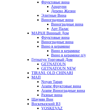
Фруктовые вина
Арцруни
Дерево Жизни
Элитные Вина
Виноградные вина
Виноградные вина
Арт Палас
МАРАН Винный Дом
Фруктовые вина
Виноградные вина
Вино в керамике
Вино в керамике
Вино в керамике п/у
Гетнатун Торговый Дом
GETNATOUN
GETNATOUN NEW
TIRANI. OLD CHINARI
МАП
Noyan Tapan
Arame Фруктовые вина
Arame Виноградные вина
Разные вина
Шаумян Вин
Воскевазский ВЗ
VOSKEVAZ