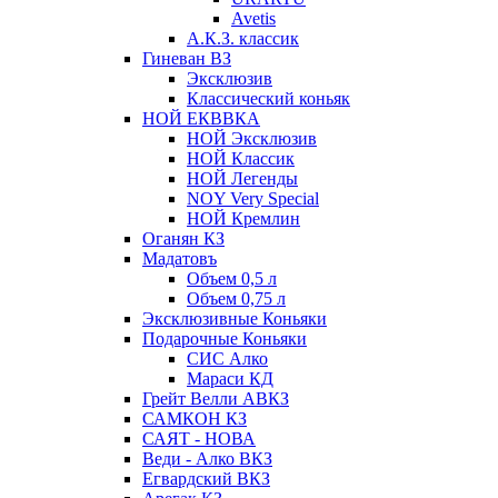
Avetis
А.К.З. классик
Гиневан ВЗ
Эксклюзив
Классический коньяк
НОЙ ЕКВВКА
НОЙ Эксклюзив
НОЙ Классик
НОЙ Легенды
NOY Very Speсial
НОЙ Кремлин
Оганян КЗ
Мадатовъ
Объем 0,5 л
Объем 0,75 л
Эксклюзивные Коньяки
Подарочные Коньяки
СИС Алко
Мараси КД
Грейт Велли АВКЗ
САМКОН КЗ
САЯТ - НОВА
Веди - Алко ВКЗ
Егвардский ВКЗ