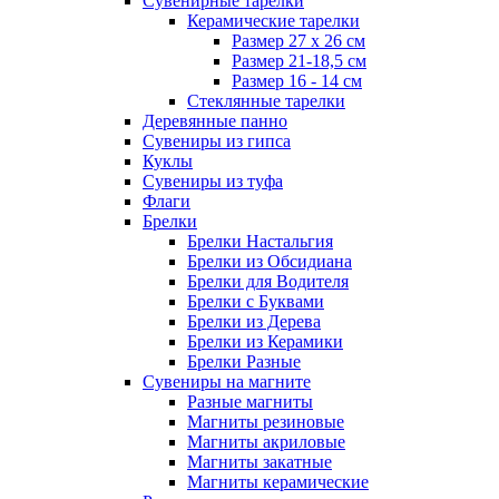
Сувенирные тарелки
Керамические тарелки
Размер 27 х 26 см
Размер 21-18,5 см
Размер 16 - 14 см
Стеклянные тарелки
Деревянные панно
Сувениры из гипса
Куклы
Сувениры из туфа
Флаги
Брелки
Брелки Настальгия
Брелки из Обсидиана
Брелки для Водителя
Брелки с Буквами
Брелки из Дерева
Брелки из Керамики
Брелки Разные
Сувениры на магните
Разные магниты
Магниты резиновые
Магниты акриловые
Магниты закатные
Магниты керамические