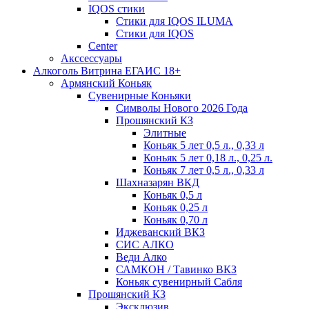
IQOS стики
Стики для IQOS ILUMA
Стики для IQOS
Сenter
Акссессуары
Алкоголь Витрина ЕГАИС 18+
Армянский Коньяк
Сувенирные Коньяки
Символы Нового 2026 Года
Прошянский КЗ
Элитные
Коньяк 5 лет 0,5 л., 0,33 л
Коньяк 5 лет 0,18 л., 0,25 л.
Коньяк 7 лет 0,5 л., 0,33 л
Шахназарян ВКД
Коньяк 0,5 л
Коньяк 0,25 л
Коньяк 0,70 л
Иджеванский ВКЗ
СИС АЛКО
Веди Алко
САМКОН / Тавинко ВКЗ
Коньяк сувенирный Сабля
Прошянский КЗ
Эксклюзив