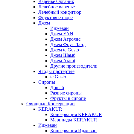
Варенье Органик
Лечебное варенье
Лечебный конфитюр
Фруктовое пюре
Джем
Иджеван
Джем YAN
Джем Агроянс
Джем Фрут Ланд
Джем te Gusto
Джем Шамб
Джем Ararat
Другие производители
Ягоды протёртые
te Gusto
Сиропы
Дошаб
Разные сиропы
Фрукты в сиропе
Овощные Консервации
KERAKUR
Консервация KERAKUR
Маринады KERAKUR
Иджеван
Консервация Иджеван