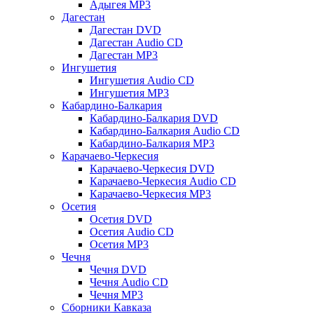
Адыгея MP3
Дагестан
Дагестан DVD
Дагестан Audio CD
Дагестан MP3
Ингушетия
Ингушетия Audio CD
Ингушетия MP3
Кабардино-Балкария
Кабардино-Балкария DVD
Кабардино-Балкария Audio CD
Кабардино-Балкария MP3
Карачаево-Черкесия
Карачаево-Черкесия DVD
Карачаево-Черкесия Audio CD
Карачаево-Черкесия MP3
Осетия
Осетия DVD
Осетия Audio CD
Осетия MP3
Чечня
Чечня DVD
Чечня Audio CD
Чечня MP3
Сборники Кавказа