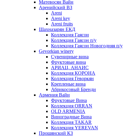
Матевосян Вайн
Аренийский ВЗ
Areni
Areni key
Areni fruits
Шахназарян ЕКД
Коллекция Гаясон
Коллекция Гаясон п/у
Коллекция Гаясон Новогодняя п/у
Gevorkian winery
Сувенирные вина
Фруктовые вина
АРИАЦ. АНАИС
Коллекция КОРОНА
Коллекция Геворкян
Крепленые вина
Абрикосовый Бренди
Армения Вайн
Фруктовые Вина
Коллекция ORRAN
OLD ARMENIA
Виноградные Вина
Коллекция TAKAR
Коллекция YEREVAN
Прошянский КЗ