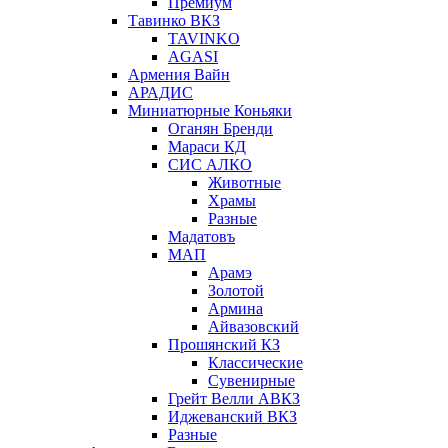
Премиум
Тавинко ВКЗ
TAVINKO
AGASI
Армения Вайн
АРАДИС
Миниатюрные Коньяки
Оганян Бренди
Мараси КД
СИС АЛКО
Животные
Храмы
Разные
Мадатовъ
МАП
Арамэ
Золотой
Армина
Айвазовский
Прошянский КЗ
Классические
Сувенирные
Грейт Велли АВКЗ
Иджеванский ВКЗ
Разные