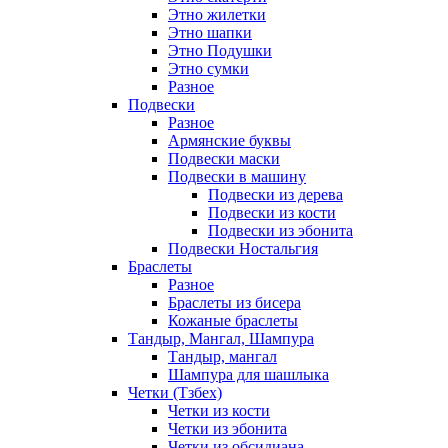
Этно жилетки
Этно шапки
Этно Подушки
Этно сумки
Разное
Подвески
Разное
Армянские буквы
Подвески маски
Подвески в машину
Подвески из дерева
Подвески из кости
Подвески из эбонита
Подвески Ностальгия
Браслеты
Разное
Браслеты из бисера
Кожаные браслеты
Тандыр, Мангал, Шампура
Тандыр, мангал
Шампура для шашлыка
Четки (Тзбех)
Четки из кости
Четки из эбонита
Четки из обсидиана