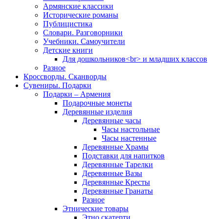
Армянские классики
Исторические романы
Публицистика
Словари. Разговорники
Учебники. Самоучители
Детские книги
Для дошкольников<br> и младших классов
Разное
Кроссворды. Сканворды
Сувениры. Подарки
Подарки – Армения
Подарочные монеты
Деревянные изделия
Деревянные часы
Часы настольные
Часы настенные
Деревянные Храмы
Подставки для напитков
Деревянные Тарелки
Деревянные Вазы
Деревянные Кресты
Деревянные Гранаты
Разное
Этнические товары
Этно скатерти