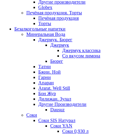
Другие производители
Globex
Печёная продукция. Торты
Печёная продукция
Торты
Безалкогольные напитки
Минеральная Вода
Джермук. Бюрег
Джермук
Джермук классика
Со вкусом лимона
Бюрег
Татни
Бжни. Ной
Гарни
Апаран
Ararat. Well Still
Бон Жур
Дилижан. Зулал
Другие Производители
Dausuz
Соки
Соки SIS Натурал
Соки YAN
Соки 0,930 л