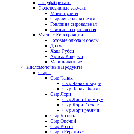
Полуфабрикаты
Эксклюзивные закуски
Мини-рулеты
Сыровяленая вырезка
Говядина сыровяленая
Свинина сыровяленая
Мясные Консервации
Готовые блюда и обеды
Долма
Хаш. Рубец
Ариса. Кавурма
Маринованные
Кисломолочные Продукты
Сыры
Сыр Чанах
Сыр Чанах в ведре
Сыр Чанах Экокат
Сыр Лори
Сыр Лори Премиум
Сыр Лори Экокат
Сыр Лори разный
Сыр Качотта
Сыр Овечий
Сыр Козий
Сыр в Керамике