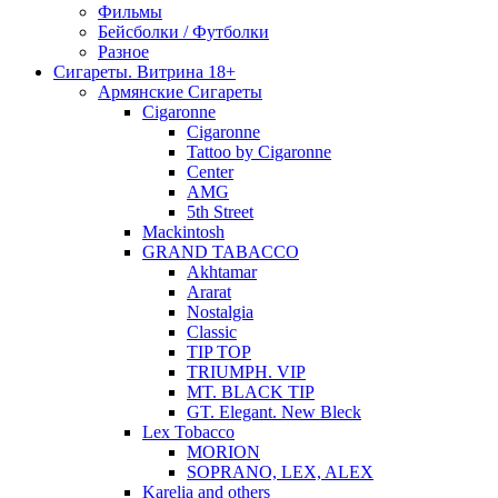
Фильмы
Бейсболки / Футболки
Разное
Сигареты. Витрина 18+
Армянские Сигареты
Cigaronne
Cigaronne
Tattoo by Cigaronne
Center
AMG
5th Street
Mackintosh
GRAND TABACCO
Akhtamar
Ararat
Nostalgia
Classic
TIP TOP
TRIUMPH. VIP
MT. BLACK TIP
GT. Elegant. New Bleck
Lex Tobacco
MORION
SOPRANO, LEX, ALEX
Karelia and others