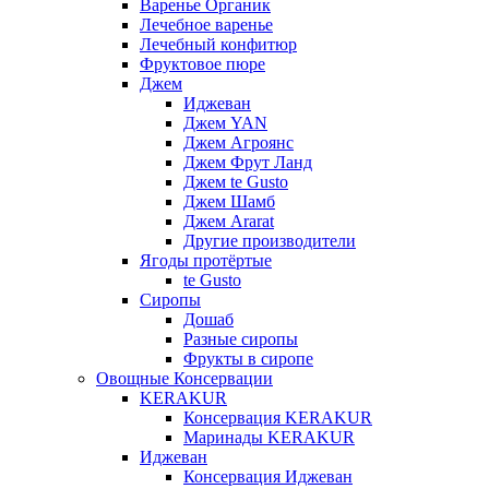
Варенье Органик
Лечебное варенье
Лечебный конфитюр
Фруктовое пюре
Джем
Иджеван
Джем YAN
Джем Агроянс
Джем Фрут Ланд
Джем te Gusto
Джем Шамб
Джем Ararat
Другие производители
Ягоды протёртые
te Gusto
Сиропы
Дошаб
Разные сиропы
Фрукты в сиропе
Овощные Консервации
KERAKUR
Консервация KERAKUR
Маринады KERAKUR
Иджеван
Консервация Иджеван