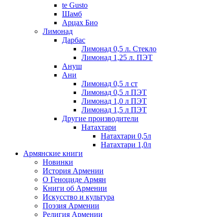
te Gusto
Шамб
Арцах Био
Лимонад
Дарбас
Лимонад 0,5 л. Стекло
Лимонад 1,25 л. ПЭТ
Ануш
Ани
Лимонад 0,5 л ст
Лимонад 0,5 л ПЭТ
Лимонад 1,0 л ПЭТ
Лимонад 1,5 л ПЭТ
Другие производители
Натахтари
Натахтари 0,5л
Натахтари 1,0л
Армянские книги
Новинки
История Армении
О Геноциде Армян
Книги об Армении
Иcкусство и культура
Поэзия Армении
Религия Армении