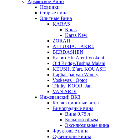
Армянское Вино
Новинки
Старые вина
Элитные Вина
KARAS
Karas
Karas New
ZORAH
ALLURIA. TAKRI.
BERDASHEN
Kataro.Hin Areni.Voskeni
Old Bridge.Tushpa.Malani
KEUSH. Z’art. KOUASH
Jraghatspanyan Winery
Voskevaz - Qotot
Trinity. KOOR. Jan
VAN ARDI
Иджеванский ВКЗ
Коллекционные вина
Виноградные вина
Вина 0,75 л
Большой объем
Эксклюзивные вина
Фруктовые вина
Cувенирные вина