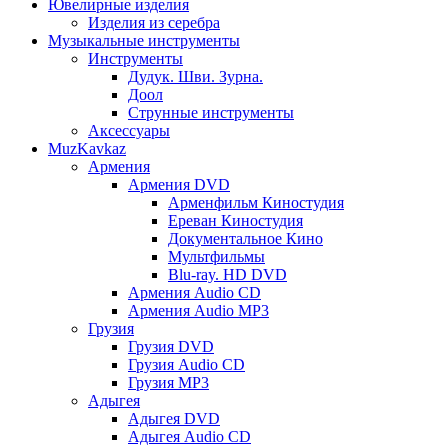
Ювелирные изделия
Изделия из серебра
Музыкальные инструменты
Инструменты
Дудук. Шви. Зурна.
Доол
Струнные инструменты
Аксессуары
MuzKavkaz
Армения
Армения DVD
Арменфильм Киностудия
Ереван Киностудия
Документальное Кино
Мультфильмы
Blu-ray. HD DVD
Армения Audio CD
Армения Audio MP3
Грузия
Грузия DVD
Грузия Audio CD
Грузия MP3
Адыгея
Адыгея DVD
Адыгея Audio CD