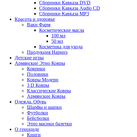
Сборники Кавказа DVD
Сборники Кавказа Audio CD
Сборники Кавказа MP3
Красота и здоровье
Ваки Фарм
Косметические масла
100 мл
50 мл
Косметика для ухода
Продукция Наринэ
Детские игры
Армянские Этно Ковры
Коврики
Половики
Ковры Модерн
3 D Ковры
Классические Ковры
Армянские Ковры
Одежда. Обувь
Шарфы и шапки
Футболки
Бейсболки
Этно масики балетки
О геноциде
Книги