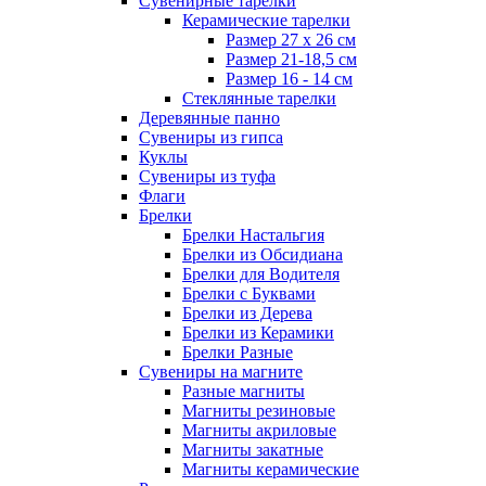
Сувенирные тарелки
Керамические тарелки
Размер 27 х 26 см
Размер 21-18,5 см
Размер 16 - 14 см
Стеклянные тарелки
Деревянные панно
Сувениры из гипса
Куклы
Сувениры из туфа
Флаги
Брелки
Брелки Настальгия
Брелки из Обсидиана
Брелки для Водителя
Брелки с Буквами
Брелки из Дерева
Брелки из Керамики
Брелки Разные
Сувениры на магните
Разные магниты
Магниты резиновые
Магниты акриловые
Магниты закатные
Магниты керамические