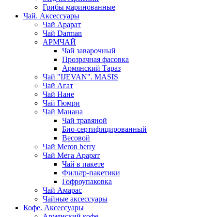
Грибы маринованные
Чай. Аксессуары
Чай Арарат
Чай Darman
АРМЧАЙ
Чай заварочный
Прозрачная фасовка
Армянский Тараз
Чай "IJEVAN". MASIS
Чай Агат
Чай Нане
Чай Гюмри
Чай Манана
Чай травяной
Био-сертифицированный
Весовой
Чай Meron berry
Чай Мега Арарат
Чай в пакете
Фильтр-пакетики
Гофроупаковка
Чай Амарас
Чайные аксессуары
Кофе. Аксессуары
Армянский кофе