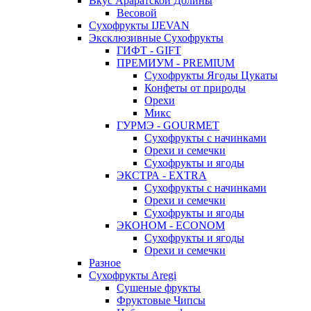
Вкус Араратской Долины
Весовой
Сухофрукты IJEVAN
Эксклюзивные Сухофрукты
ГИФТ - GIFT
ПРЕМИУМ - PREMIUM
Сухофрукты Ягоды Цукаты
Конфеты от природы
Орехи
Микс
ГУРМЭ - GOURMET
Сухофрукты с начинками
Орехи и семечки
Сухофрукты и ягоды
ЭКСТРА - EXTRA
Сухофрукты с начинками
Орехи и семечки
Сухофрукты и ягоды
ЭКОНОМ - ECONOM
Сухофрукты и ягоды
Орехи и семечки
Разное
Сухофрукты Aregi
Сушеные фрукты
Фруктовые Чипсы