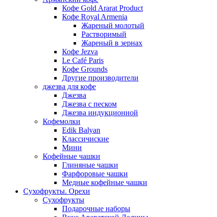
Кофе Gold Ararat Product
Кофе Royal Armenia
Жареный молотый
Растворимый
Жареный в зернах
Кофе Jezva
Le Café Paris
Кофе Grounds
Другие производители
джезва для кофе
Джезва
Джезва с песком
Джезва индукционной
Кофемолки
Edik Balyan
Классичиские
Мини
Кофейные чашки
Глиняные чашки
Фарфоровые чашки
Медные кофейные чашки
Сухофрукты. Орехи
Сухофрукты
Подарочные наборы