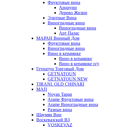
Фруктовые вина
Арцруни
Дерево Жизни
Элитные Вина
Виноградные вина
Виноградные вина
Арт Палас
МАРАН Винный Дом
Фруктовые вина
Виноградные вина
Вино в керамике
Вино в керамике
Вино в керамике п/у
Гетнатун Торговый Дом
GETNATOUN
GETNATOUN NEW
TIRANI. OLD CHINARI
МАП
Noyan Tapan
Arame Фруктовые вина
Arame Виноградные вина
Разные вина
Шаумян Вин
Воскевазский ВЗ
VOSKEVAZ