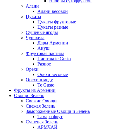
Наборы сухофруктов
Алани
Алани весовой
Цукаты
Цукаты фруктовые
Цукаты разные
Сушеные ягоды
Чурчхела
Дары Армении
Ануш
Фруктовая пастила
Пастила te Gusto
Разное
Орехи
Орехи весовые
Орехи в меду
Te Gusto
Фрукты из Армении
Овощи. Зелень
Свежие Овощи
Свежая Зелень
Замороженные Овощи и Зелень
Тамара фрут
Сушеная Зелень
АРМЧАЙ