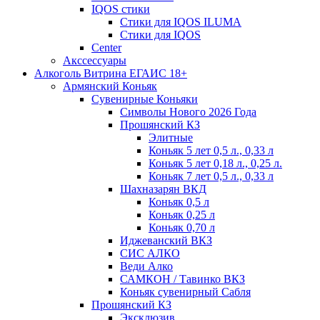
IQOS стики
Стики для IQOS ILUMA
Стики для IQOS
Сenter
Акссессуары
Алкоголь Витрина ЕГАИС 18+
Армянский Коньяк
Сувенирные Коньяки
Символы Нового 2026 Года
Прошянский КЗ
Элитные
Коньяк 5 лет 0,5 л., 0,33 л
Коньяк 5 лет 0,18 л., 0,25 л.
Коньяк 7 лет 0,5 л., 0,33 л
Шахназарян ВКД
Коньяк 0,5 л
Коньяк 0,25 л
Коньяк 0,70 л
Иджеванский ВКЗ
СИС АЛКО
Веди Алко
САМКОН / Тавинко ВКЗ
Коньяк сувенирный Сабля
Прошянский КЗ
Эксклюзив