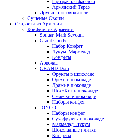
Прозрачная фасовка
Армянский Тараз
Другие производители
Сушеные Овощи
Сладости из Армении
Конфеты из Армении
Sonuar. Mark Sevouni
Grand Candy
Набор Конфет
Лукум. Мармелад
Конфеты
Арколад
GRAND Dian
Фрукты в шоколаде
Орехи в шоколаде
Драже в шоколаде
ШокоХит в шоколаде
Семечки в шоколаде
Наборы конфет
JOYCO
Наборы конфет
Сухофрукты в шоколаде
Мармелад. Лукум
Шоколадные плитки
Конфеты