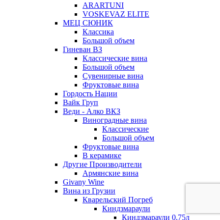
ARARTUNI
VOSKEVAZ ELITE
МЕЦ СЮНИК
Классика
Большой объем
Гиневан ВЗ
Классические вина
Большой объем
Сувенирные вина
Фруктовые вина
Гордость Нации
Вайк Груп
Веди - Алко ВКЗ
Виноградные вина
Классические
Большой объем
Фруктовые вина
В керамике
Другие Производители
Армянские вина
Givany Wine
Вина из Грузии
Кварельский Погреб
Киндзмараули
Киндзмараули 0,75л