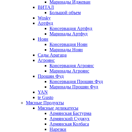
Маринады Иджеван
ВИТАЛ
Большой объем
Wosky
Артфуд
Консервация Артфуд
Маринады Артфуд
Ноян
Консервация Ноян
Маринады Ноян
Сады Арагаца
Агроянс
Консервация Агроянс
Маринады Агроянс
Прошян Фуд
Консервация Прошян Фуд
Маринады Прошян Фуд
YAN
te Gusto
Мясные Продукты
Мясные деликатесы
Армянская Бастурма
Армянский Суджух
Армянская Колбаса
Нарезки