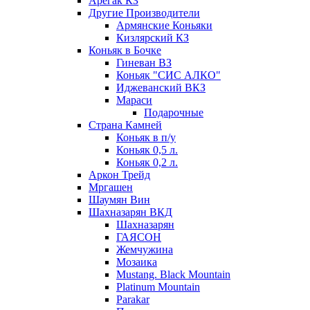
Арегак КЗ
Другие Производители
Армянские Коньяки
Кизлярский КЗ
Коньяк в Бочке
Гиневан ВЗ
Коньяк "СИС АЛКО"
Иджеванский ВКЗ
Мараси
Подарочные
Страна Камней
Коньяк в п/у
Коньяк 0,5 л.
Коньяк 0,2 л.
Аркон Трейд
Мргашен
Шаумян Вин
Шахназарян ВКД
Шахназарян
ГАЯСОН
Жемчужина
Мозаика
Mustang. Black Mountain
Platinum Mountain
Parakar