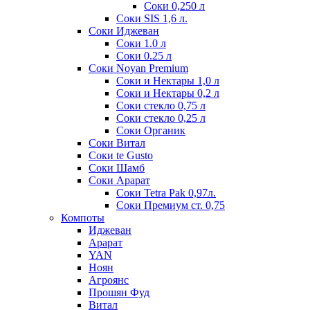
Соки 0,250 л
Соки SIS 1,6 л.
Соки Иджеван
Соки 1.0 л
Соки 0.25 л
Соки Noyan Premium
Соки и Нектары 1,0 л
Соки и Нектары 0,2 л
Соки стекло 0,75 л
Соки стекло 0,25 л
Соки Органик
Соки Витал
Соки te Gusto
Соки Шамб
Соки Арарат
Соки Tetra Pak 0,97л.
Соки Премиум ст. 0,75
Компоты
Иджеван
Арарат
YAN
Ноян
Агроянс
Прошян Фуд
Витал