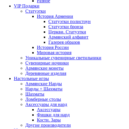
Разное
VIP Подарки
Статуэтки
История Армении
Статуэтки полистоун
Статуэтки бронза
Церкви. Статуэтки
Армянский алфавит
Галерея образов
История России
Мировая история
Уникальные сувенирные светильники
Сувенирные ночники
Армянские монеты
Деревянные изделия
Настольные игры
Армянские Нарды
Нарды + Шахматы
Шахматы
Ломберные столы
Аксессуары для нард
Аксессуары
Фишки для нард
Кости. Зары
Другие производители