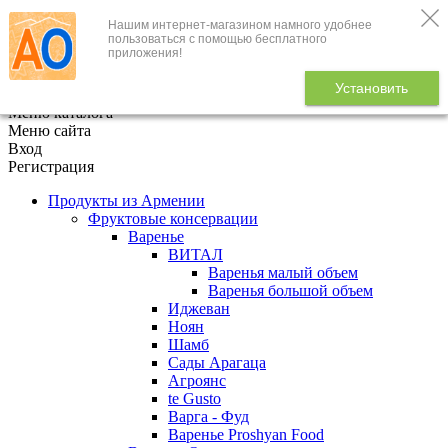
Нашим интернет-магазином намного удобнее
+7 (495) 646-888-1
пользоваться с помощью бесплатного
приложения!
В корзине
0
товаров
Установить
x
Меню каталога
Меню сайта
Вход
Регистрация
Продукты из Армении
Фруктовые консервации
Варенье
ВИТАЛ
Варенья малый объем
Варенья большой объем
Иджеван
Ноян
Шамб
Сады Арагаца
Агроянс
te Gusto
Варга - Фуд
Варенье Proshyan Food