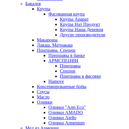
Бакалея
Крупы
Фасованная крупа
Крупы Арарат
Крупы Нат Продукт
Крупы Наша Деревня
Другие производители
Макароны
Лаваш. Матнакаш
Приправы. Специи
Приправы в банке
АРМСПЕЦИИ
Приправы
Специи
Приправы в фасовке
Hamove
Консервированные бобы
Соусы
Масло
Оливки
Оливки "Arm Eco"
Оливки AMADO
Оливки Aiello
Оливки Armenium
Мед из Армении