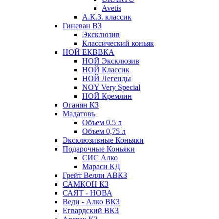
Avetis
А.К.З. классик
Гиневан ВЗ
Эксклюзив
Классический коньяк
НОЙ ЕКВВКА
НОЙ Эксклюзив
НОЙ Классик
НОЙ Легенды
NOY Very Speсial
НОЙ Кремлин
Оганян КЗ
Мадатовъ
Объем 0,5 л
Объем 0,75 л
Эксклюзивные Коньяки
Подарочные Коньяки
СИС Алко
Мараси КД
Грейт Велли АВКЗ
САМКОН КЗ
САЯТ - НОВА
Веди - Алко ВКЗ
Егвардский ВКЗ