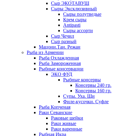
Сыр ЭКОТАВУШ
Сыры Эксклюзивный
Сыры полутведые
Крем сыры
Antipasti
Сыры ассорти
Сыр Чечил
Сыр разный
Мацони.Тан. Режан
Рыба из Армении
Рыба Охлажденная
Рыба Замороженная
Рыбные консервации
ЭКО ФУД
Рыбные консервы
Консервы 240 гр.
Консервы 160 гр.
Супы. Уха. Щи
Филе-кусочки. Суфле
Рыба Копченая
Раки Севанские
Раковые шейки
Раки живые
Раки варенные
Рыбная Икра