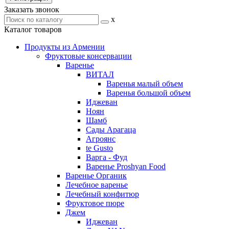
Заказать звонок
x
Каталог товаров
Продукты из Армении
Фруктовые консервации
Варенье
ВИТАЛ
Варенья малый объем
Варенья большой объем
Иджеван
Ноян
Шамб
Сады Арагаца
Агроянс
te Gusto
Варга - Фуд
Варенье Proshyan Food
Варенье Органик
Лечебное варенье
Лечебный конфитюр
Фруктовое пюре
Джем
Иджеван