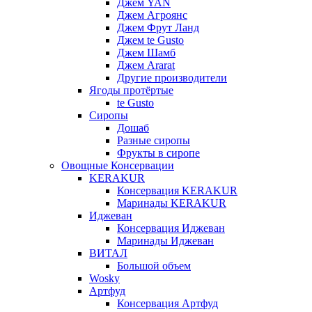
Джем YAN
Джем Агроянс
Джем Фрут Ланд
Джем te Gusto
Джем Шамб
Джем Ararat
Другие производители
Ягоды протёртые
te Gusto
Сиропы
Дошаб
Разные сиропы
Фрукты в сиропе
Овощные Консервации
KERAKUR
Консервация KERAKUR
Маринады KERAKUR
Иджеван
Консервация Иджеван
Маринады Иджеван
ВИТАЛ
Большой объем
Wosky
Артфуд
Консервация Артфуд