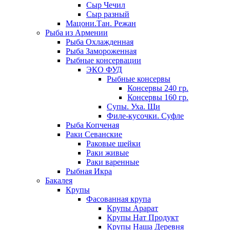
Сыр Чечил
Сыр разный
Мацони.Тан. Режан
Рыба из Армении
Рыба Охлажденная
Рыба Замороженная
Рыбные консервации
ЭКО ФУД
Рыбные консервы
Консервы 240 гр.
Консервы 160 гр.
Супы. Уха. Щи
Филе-кусочки. Суфле
Рыба Копченая
Раки Севанские
Раковые шейки
Раки живые
Раки варенные
Рыбная Икра
Бакалея
Крупы
Фасованная крупа
Крупы Арарат
Крупы Нат Продукт
Крупы Наша Деревня