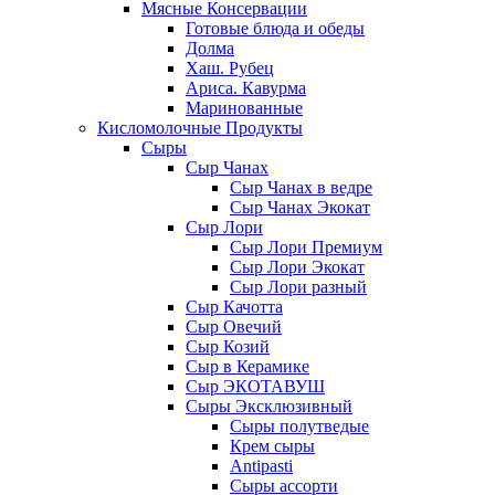
Мясные Консервации
Готовые блюда и обеды
Долма
Хаш. Рубец
Ариса. Кавурма
Маринованные
Кисломолочные Продукты
Сыры
Сыр Чанах
Сыр Чанах в ведре
Сыр Чанах Экокат
Сыр Лори
Сыр Лори Премиум
Сыр Лори Экокат
Сыр Лори разный
Сыр Качотта
Сыр Овечий
Сыр Козий
Сыр в Керамике
Сыр ЭКОТАВУШ
Сыры Эксклюзивный
Сыры полутведые
Крем сыры
Antipasti
Сыры ассорти