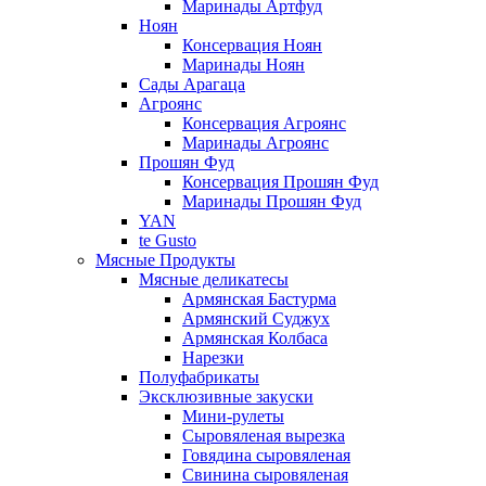
Маринады Артфуд
Ноян
Консервация Ноян
Маринады Ноян
Сады Арагаца
Агроянс
Консервация Агроянс
Маринады Агроянс
Прошян Фуд
Консервация Прошян Фуд
Маринады Прошян Фуд
YAN
te Gusto
Мясные Продукты
Мясные деликатесы
Армянская Бастурма
Армянский Суджух
Армянская Колбаса
Нарезки
Полуфабрикаты
Эксклюзивные закуски
Мини-рулеты
Сыровяленая вырезка
Говядина сыровяленая
Свинина сыровяленая