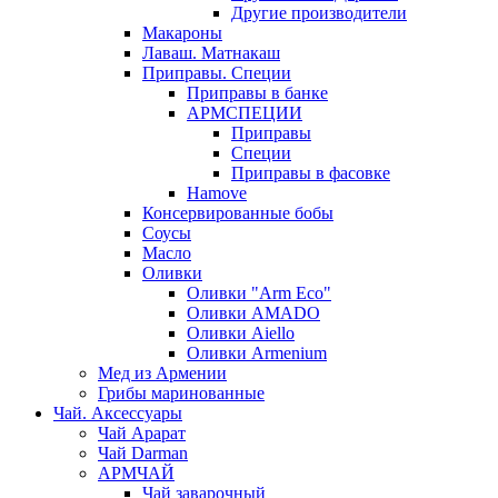
Другие производители
Макароны
Лаваш. Матнакаш
Приправы. Специи
Приправы в банке
АРМСПЕЦИИ
Приправы
Специи
Приправы в фасовке
Hamove
Консервированные бобы
Соусы
Масло
Оливки
Оливки "Arm Eco"
Оливки AMADO
Оливки Aiello
Оливки Armenium
Мед из Армении
Грибы маринованные
Чай. Аксессуары
Чай Арарат
Чай Darman
АРМЧАЙ
Чай заварочный