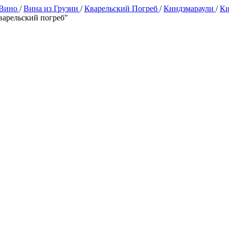
 Вино
/
Вина из Грузии
/
Кварельский Погреб
/
Киндзмараули
/
Ки
варельский погреб"